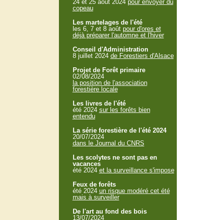
24 et 25 aout 2024
pour envoyer du
copeau
Les martelages de l'été
les 6, 7 et 8 août
pour d'ores et
déjà préparer l'automne et l'hiver
Conseil d'Administration
8 juillet 2024
de Forestiers d'Alsace
Projet de Forêt primaire
02/08/2024
la position de l'association
forestière locale
Les livres de l'été
été 2024
sur les forêts bien
entendu
La série forestière de l'été 2024
20/07/2024
dans le Journal du CNRS
Les scolytes ne sont pas en
vacances
été 2024
et la surveillance s'impose
Feux de forêts
été 2024
un risque modéré cet été
mais à surveiller
De l'art au fond des bois
13/07/2024