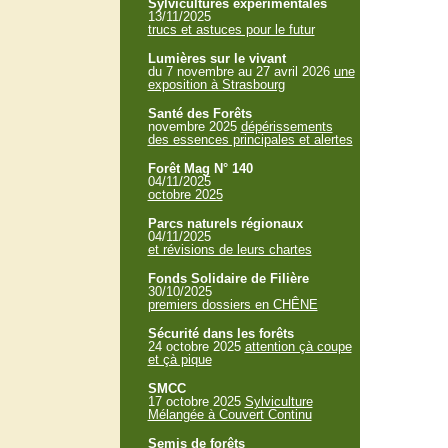
Sylvicultures expérimentales
13/11/2025
trucs et astuces pour le futur
Lumières sur le vivant
du 7 novembre au 27 avril 2026
une
exposition à Strasbourg
Santé des Forêts
novembre 2025
dépérissements
des essences principales et alertes
Forêt Mag N° 140
04/11/2025
octobre 2025
Parcs naturels régionaux
04/11/2025
et révisions de leurs chartes
Fonds Solidaire de Filière
30/10/2025
premiers dossiers en CHÊNE
Sécurité dans les forêts
24 octobre 2025
attention çà coupe
et çà pique
SMCC
17 octobre 2025
Sylviculture
Mélangée à Couvert Continu
Semis de forêts