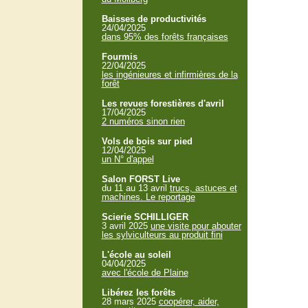
Baisses de productivités
24/04/2025
dans 95% des forêts françaises
Fourmis
22/04/2025
les ingénieures et infirmières de la
forêt
Les revues forestières d'avril
17/04/2025
2 numéros sinon rien
Vols de bois sur pied
12/04/2025
un N° d'appel
Salon FORST Live
du 11 au 13 avril
trucs, astuces et
machines. Le reportage
Scierie SCHILLIGER
3 avril 2025
une visite pour abouter
les sylviculteurs au produit fini
L'école au soleil
04/04/2025
avec l'école de Plaine
Libérez les forêts
28 mars 2025
coopérer, aider,