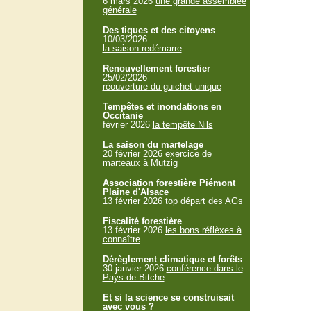
6 mars 2026
une grande assemblée
générale
Des tiques et des citoyens
10/03/2026
la saison redémarre
Renouvellement forestier
25/02/2026
réouverture du guichet unique
Tempêtes et inondations en
Occitanie
février 2026
la tempête Nils
La saison du martelage
20 février 2026
exercice de
marteaux à Mutzig
Association forestière Piémont
Plaine d'Alsace
13 février 2026
top départ des AGs
Fiscalité forestière
13 février 2026
les bons réflèxes à
connaître
Dérèglement climatique et forêts
30 janvier 2026
conférence dans le
Pays de Bitche
Et si la science se construisait
avec vous ?