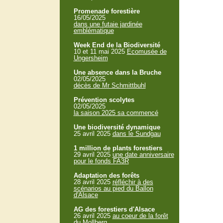
Promenade forestière
16/05/2025
dans une futaie jardinée
emblématique
Week End de la Biodiversité
10 et 11 mai 2025
Ecomusée de
Ungersheim
Une absence dans la Bruche
02/05/2025
décès de Mr Schmittbuhl
Prévention scolytes
02/05/2025
la saison 2025 sa commencé
Une biodiversité dynamique
25 avril 2025
dans le Sundgau
1 million de plants forestiers
29 avril 2025
une date anniversaire
pour le fonds FA3R
Adaptation des forêts
28 avril 2025
réfléchir à des
scénarios au pied du Ballon
d'Alsace
AG des forestiers d'Alsace
26 avril 2025
au coeur de la forêt
du Mollberg