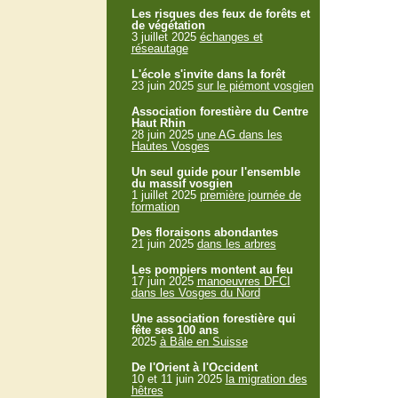
Les risques des feux de forêts et
de végétation
3 juillet 2025
échanges et
réseautage
L'école s'invite dans la forêt
23 juin 2025
sur le piémont vosgien
Association forestière du Centre
Haut Rhin
28 juin 2025
une AG dans les
Hautes Vosges
Un seul guide pour l'ensemble
du massif vosgien
1 juillet 2025
première journée de
formation
Des floraisons abondantes
21 juin 2025
dans les arbres
Les pompiers montent au feu
17 juin 2025
manoeuvres DFCI
dans les Vosges du Nord
Une association forestière qui
fête ses 100 ans
2025
à Bâle en Suisse
De l'Orient à l'Occident
10 et 11 juin 2025
la migration des
hêtres