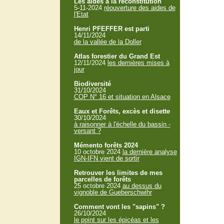
Les aides à la reconstitution
5-11-2024
réouverture des aides de
l'Etat
Henri PFEFFER est parti
14/11/2024
de la vallée de la Doller
Atlas forestier du Grand Est
12/11/2024
les dernières mises à
jour
Biodiversité
31/10/2024
COP N° 16 et situation en Alsace
Eaux et Forêts, excès et disette
30/10/2024
à raisonner à l'échelle du bassin -
versant ?
Mémento forêts 2024
10 octobre 2024
la dernière analyse
IGN-IFN vient de sortir
Retrouver les limites de mes
parcelles de forêts
25 octobre 2024
au dessus du
vignoble de Gueberschwihr
Comment vont les "sapins" ?
26/10/2024
le point sur les épicéas et les