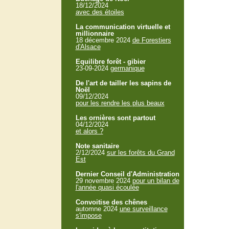
18/12/2024
avec des étoiles
La communication virtuelle et
millionnaire
18 décembre 2024
de Forestiers
d'Alsace
Equilibre forêt - gibier
23-09-2024
germanique
De l'art de tailler les sapins de
Noël
09/12/2024
pour les rendre les plus beaux
Les ornières sont partout
04/12/2024
et alors ?
Note sanitaire
2/12/2024
sur les forêts du Grand
Est
Dernier Conseil d'Administration
29 novembre 2024
pour un bilan de
l'année quasi écoulée
Convoitise des chênes
automne 2024
une surveillance
s'impose