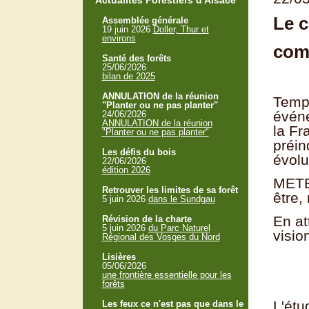
Actualités Forestiers d'Alsace
Le c
Assemblée générale
19 juin 2026
Doller, Thur et
environs
com
Santé des forêts
25/06/2026
bilan de 2025
ANNULATION de la réunion
Tempé
"Planter ou ne pas planter"
événe
24/06/2026
ANNULATION de la réunion
la Fr
"Planter ou ne pas planter"
préin
Les défis du bois
évolu
22/06/2026
édition 2026
METEO
Retrouver les limites de sa forêt
être,
5 juin 2026
dans le Sundgau
En at
Révision de la charte
5 juin 2026
du Parc Naturel
visio
Régional des Vosges du Nord
Lisières
05/06/2026
une frontière essentielle pour les
forêts
L'étu
Les feux ce n'est pas que dans le