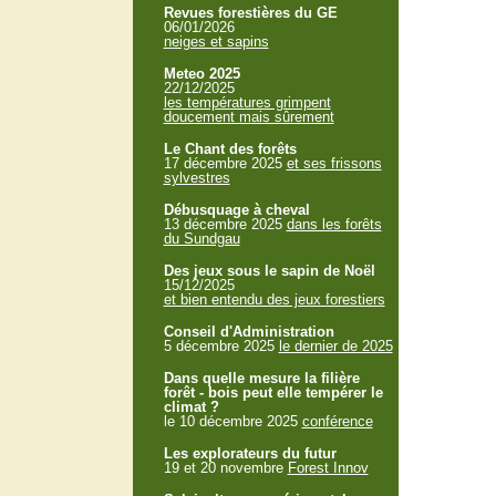
Revues forestières du GE
06/01/2026
neiges et sapins
Meteo 2025
22/12/2025
les températures grimpent
doucement mais sûrement
Le Chant des forêts
17 décembre 2025
et ses frissons
sylvestres
Débusquage à cheval
13 décembre 2025
dans les forêts
du Sundgau
Des jeux sous le sapin de Noël
15/12/2025
et bien entendu des jeux forestiers
Conseil d'Administration
5 décembre 2025
le dernier de 2025
Dans quelle mesure la filière
forêt - bois peut elle tempérer le
climat ?
le 10 décembre 2025
conférence
Les explorateurs du futur
19 et 20 novembre
Forest Innov