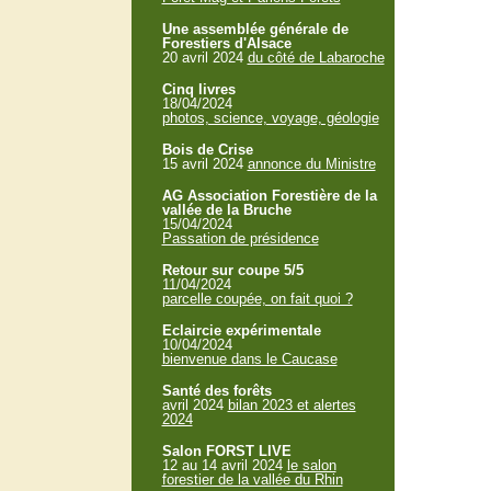
Une assemblée générale de
Forestiers d'Alsace
20 avril 2024
du côté de Labaroche
Cinq livres
18/04/2024
photos, science, voyage, géologie
Bois de Crise
15 avril 2024
annonce du Ministre
AG Association Forestière de la
vallée de la Bruche
15/04/2024
Passation de présidence
Retour sur coupe 5/5
11/04/2024
parcelle coupée, on fait quoi ?
Eclaircie expérimentale
10/04/2024
bienvenue dans le Caucase
Santé des forêts
avril 2024
bilan 2023 et alertes
2024
Salon FORST LIVE
12 au 14 avril 2024
le salon
forestier de la vallée du Rhin