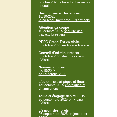
octobre 2025
à faire tomber au bon
endroit
Des chiffres et des arbres
15/10/2025
le nouveau mémento IFN est sorti
Attention çà coupe
10 octobre 2025
sécurité des
travaux forestiers
PEFC Grand Est en visite
6 octobre 2025
en Alsace bossue
Conseil d'Administration
3 octobre 2025
des Forestiers
d'Alsace
Nouveaux livres
08/10/2025
de l'automne 2025
L'automne qui pique et fleurit
1er octobre 2025
châtaignes et
champignons
Taille et élagage des feuillus
26 septembre 2025
en Plaine
d'Alsace
L'espoir des forêts
26 septembre 2025
projection et