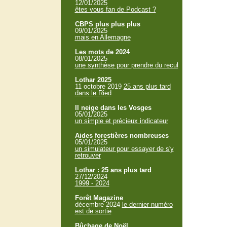
12/01/2025
êtes vous fan de Podcast ?
CBPS plus plus plus
09/01/2025
mais en Allemagne
Les mots de 2024
08/01/2025
une synthèse pour prendre du recul
Lothar 2025
11 octobre 2019
25 ans plus tard
dans le Ried
Il neige dans les Vosges
05/01/2025
un simple et précieux indicateur
Aides forestières nombreuses
05/01/2025
un simulateur pour essayer de s'y
retrouver
Lothar : 25 ans plus tard
27/12/2024
1999 - 2024
Forêt Magazine
décembre 2024
le dernier numéro
est de sortie
Bûchage de Noël