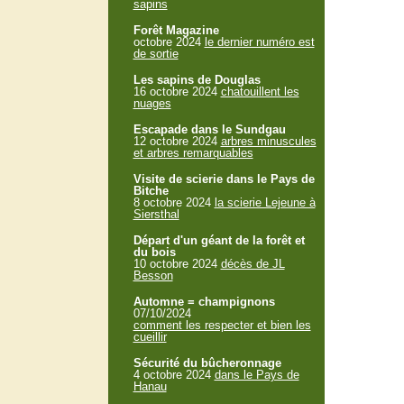
sapins
Forêt Magazine
octobre 2024
le dernier numéro est
de sortie
Les sapins de Douglas
16 octobre 2024
chatouillent les
nuages
Escapade dans le Sundgau
12 octobre 2024
arbres minuscules
et arbres remarquables
Visite de scierie dans le Pays de
Bitche
8 octobre 2024
la scierie Lejeune à
Siersthal
Départ d'un géant de la forêt et
du bois
10 octobre 2024
décès de JL
Besson
Automne = champignons
07/10/2024
comment les respecter et bien les
cueillir
Sécurité du bûcheronnage
4 octobre 2024
dans le Pays de
Hanau