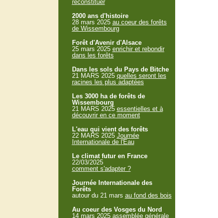
reconstituer
2000 ans d'histoire
28 mars 2025
au coeur des forêts
de Wissembourg
Forêt d'Avenir d'Alsace
25 mars 2025
enrichir et rebondir
dans les forêts
Dans les sols du Pays de Bitche
21 MARS 2025
quelles seront les
racines les plus adaptées
Les 3000 ha de forêts de
Wissembourg
21 MARS 2025
essentielles et à
découvrir en ce moment
L'eau qui vient des forêts
22 MARS 2025
Journée
Internationale de l'Eau
Le climat futur en France
22/03/2025
comment s'adapter ?
Journée Internationale des
Forêts
autour du 21 mars
au fond des bois
Au coeur des Vosges du Nord
14 mars 2025
assemblée générale