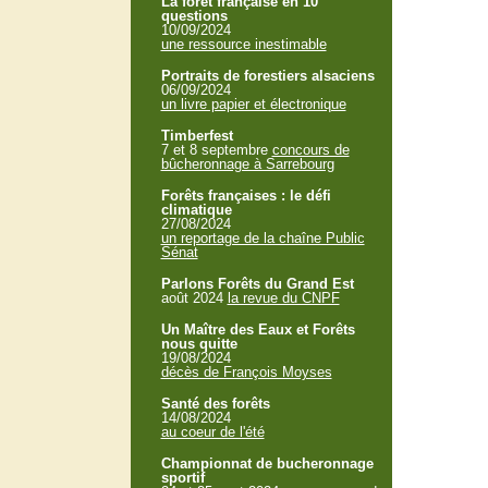
La forêt française en 10
questions
10/09/2024
une ressource inestimable
Portraits de forestiers alsaciens
06/09/2024
un livre papier et électronique
Timberfest
7 et 8 septembre
concours de
bûcheronnage à Sarrebourg
Forêts françaises : le défi
climatique
27/08/2024
un reportage de la chaîne Public
Sénat
Parlons Forêts du Grand Est
août 2024
la revue du CNPF
Un Maître des Eaux et Forêts
nous quitte
19/08/2024
décès de François Moyses
Santé des forêts
14/08/2024
au coeur de l'été
Championnat de bucheronnage
sportif