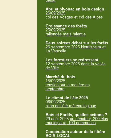
débat
Abri et bivouac en bois design
26/09/2025
col des Vosges et col des Alpes
Croissance des forêts
25/09/2025
rallongée mais ralentie
Deux soirées débat sur les forêts
26 septembre 2025
Herrlisheim et
La Vancelle
Les forestiers se redressent
12 septembre 2025
dans la vallée
de Villé
Marché du bois
15/09/2025
tension sur la matière en
septembre
Le climat de l'été 2025
06/09/2025
bilan de l'été météorologique
Bois et Forêts, quelles actions ?
29 août 2025
un sénateur, 200 élus
municipaux, 100 communes
Coopération autour de la filière
BOIS LOCAL