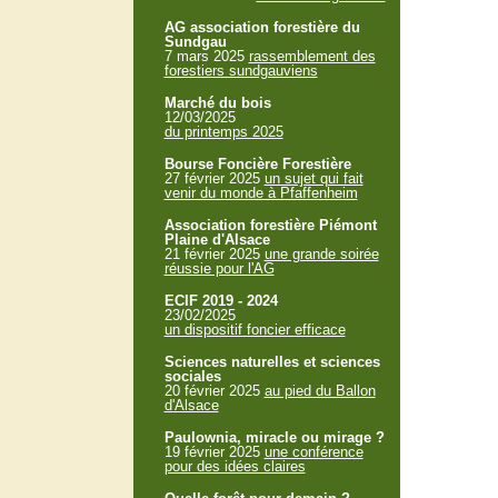
AG association forestière du
Sundgau
7 mars 2025
rassemblement des
forestiers sundgauviens
Marché du bois
12/03/2025
du printemps 2025
Bourse Foncière Forestière
27 février 2025
un sujet qui fait
venir du monde à Pfaffenheim
Association forestière Piémont
Plaine d'Alsace
21 février 2025
une grande soirée
réussie pour l'AG
ECIF 2019 - 2024
23/02/2025
un dispositif foncier efficace
Sciences naturelles et sciences
sociales
20 février 2025
au pied du Ballon
d'Alsace
Paulownia, miracle ou mirage ?
19 février 2025
une conférence
pour des idées claires