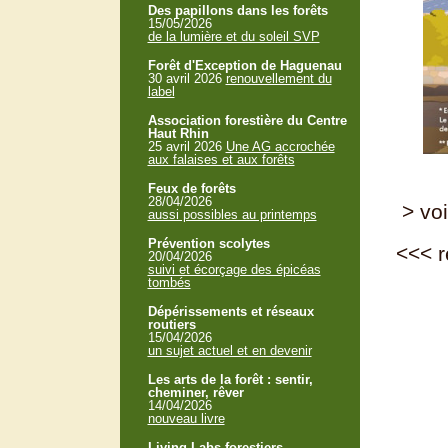
Des papillons dans les forêts
15/05/2026
de la lumière et du soleil SVP
Forêt d'Exception de Haguenau
30 avril 2026
renouvellement du
label
Association forestière du Centre
Haut Rhin
25 avril 2026
Une AG accrochée
aux falaises et aux forêts
Feux de forêts
28/04/2026
> voi
aussi possibles au printemps
Prévention scolytes
<<<
r
20/04/2026
suivi et écorçage des épicéas
tombés
Dépérissements et réseaux
routiers
15/04/2026
un sujet actuel et en devenir
Les arts de la forêt : sentir,
cheminer, rêver
14/04/2026
nouveau livre
Living Labs forestiers