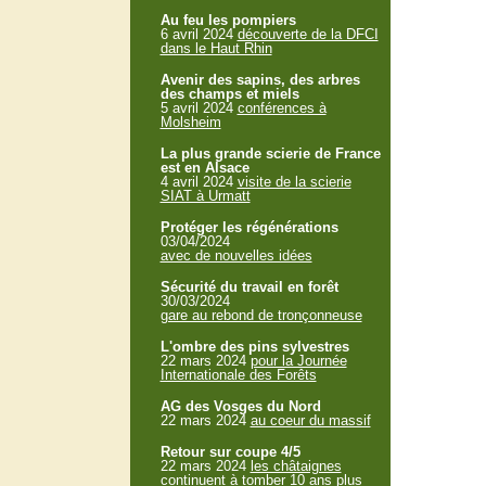
Au feu les pompiers
6 avril 2024
découverte de la DFCI
dans le Haut Rhin
Avenir des sapins, des arbres
des champs et miels
5 avril 2024
conférences à
Molsheim
La plus grande scierie de France
est en Alsace
4 avril 2024
visite de la scierie
SIAT à Urmatt
Protéger les régénérations
03/04/2024
avec de nouvelles idées
Sécurité du travail en forêt
30/03/2024
gare au rebond de tronçonneuse
L'ombre des pins sylvestres
22 mars 2024
pour la Journée
Internationale des Forêts
AG des Vosges du Nord
22 mars 2024
au coeur du massif
Retour sur coupe 4/5
22 mars 2024
les châtaignes
continuent à tomber 10 ans plus