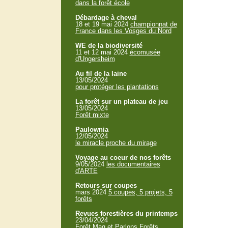
dans la forêt école
Débardage à cheval
18 et 19 mai 2024
championnat de
France dans les Vosges du Nord
WE de la biodiversité
11 et 12 mai 2024
écomusée
d'Ungersheim
Au fil de la laine
13/05/2024
pour protéger les plantations
La forêt sur un plateau de jeu
13/05/2024
Forêt mixte
Paulownia
12/05/2024
le miracle proche du mirage
Voyage au coeur de nos forêts
9/05/2024
les documentaires
d'ARTE
Retours sur coupes
mars 2024
5 coupes, 5 projets, 5
forêts
Revues forestières du printemps
23/04/2024
Forêt Mag et Parlons Forêts