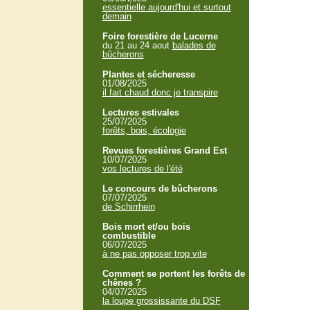
essentielle aujourd'hui et surtout
demain
Foire forestière de Lucerne
du 21 au 24 aout
balades de
bûcherons
Plantes et sécheresse
01/08/2025
il fait chaud donc je transpire
Lectures estivales
25/07/2025
forêts, bois, écologie
Revues forestières Grand Est
10/07/2025
vos lectures de l'été
Le concours de bûcherons
07/07/2025
de Schirrhein
Bois mort et/ou bois
combustible
06/07/2025
à ne pas opposer trop vite
Comment se portent les forêts de
chênes ?
04/07/2025
la loupe grossissante du DSF