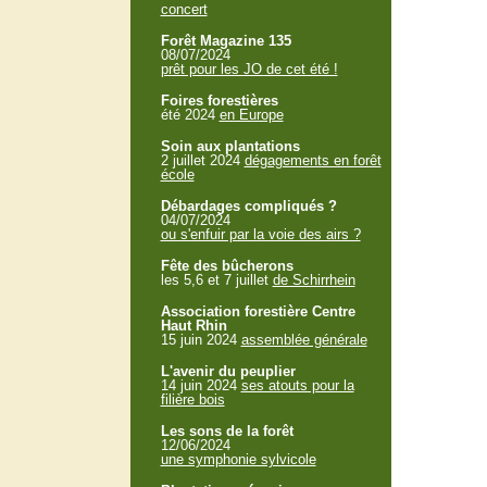
concert
Forêt Magazine 135
08/07/2024
prêt pour les JO de cet été !
Foires forestières
été 2024
en Europe
Soin aux plantations
2 juillet 2024
dégagements en forêt
école
Débardages compliqués ?
04/07/2024
ou s'enfuir par la voie des airs ?
Fête des bûcherons
les 5,6 et 7 juillet
de Schirrhein
Association forestière Centre
Haut Rhin
15 juin 2024
assemblée générale
L'avenir du peuplier
14 juin 2024
ses atouts pour la
filière bois
Les sons de la forêt
12/06/2024
une symphonie sylvicole