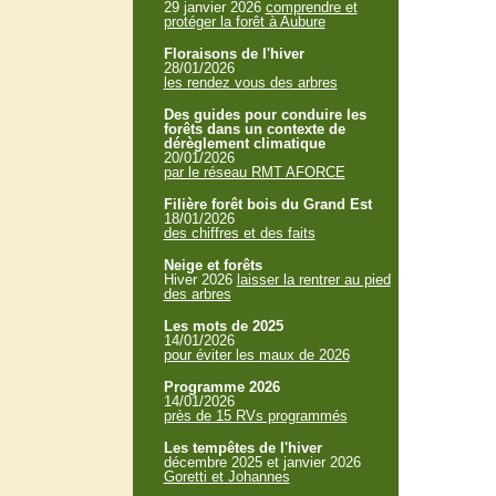
29 janvier 2026
comprendre et
protéger la forêt à Aubure
Floraisons de l'hiver
28/01/2026
les rendez vous des arbres
Des guides pour conduire les
forêts dans un contexte de
dérèglement climatique
20/01/2026
par le réseau RMT AFORCE
Filière forêt bois du Grand Est
18/01/2026
des chiffres et des faits
Neige et forêts
Hiver 2026
laisser la rentrer au pied
des arbres
Les mots de 2025
14/01/2026
pour éviter les maux de 2026
Programme 2026
14/01/2026
près de 15 RVs programmés
Les tempêtes de l'hiver
décembre 2025 et janvier 2026
Goretti et Johannes