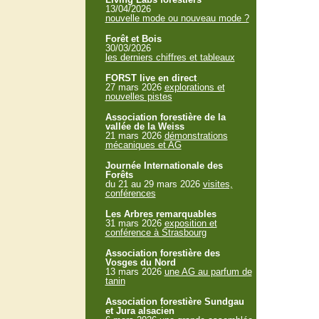
13/04/2026
nouvelle mode ou nouveau mode ?
Forêt et Bois
30/03/2026
les derniers chiffres et tableaux
FORST live en direct
27 mars 2026
explorations et
nouvelles pistes
Association forestière de la
vallée de la Weiss
21 mars 2026
démonstrations
mécaniques et AG
Journée Internationale des
Forêts
du 21 au 29 mars 2026
visites,
conférences
Les Arbres remarquables
31 mars 2026
exposition et
conférence à Strasbourg
Association forestière des
Vosges du Nord
13 mars 2026
une AG au parfum de
tanin
Association forestière Sundgau
et Jura alsacien