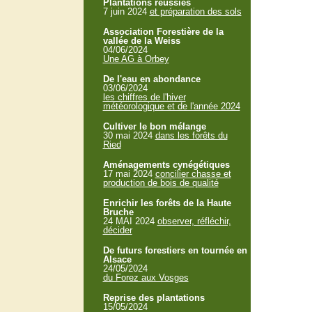
Plantations réussies
7 juin 2024
et préparation des sols
Association Forestière de la
vallée de la Weiss
04/06/2024
Une AG à Orbey
De l'eau en abondance
03/06/2024
les chiffres de l'hiver
météorologique et de l'année 2024
Cultiver le bon mélange
30 mai 2024
dans les forêts du
Ried
Aménagements cynégétiques
17 mai 2024
concilier chasse et
production de bois de qualité
Enrichir les forêts de la Haute
Bruche
24 MAI 2024
observer, réfléchir,
décider
De futurs forestiers en tournée en
Alsace
24/05/2024
du Forez aux Vosges
Reprise des plantations
15/05/2024