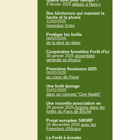
Quelle forêt pour demain ?
4 février 2025
débats à Nancy
Des bûcherons qui manient la
hache et la plume
11/02/2025
nouveaux livres
Protéger les forêts
06/02/2025
de la dent du gibier
Coopérative forestière Forêt d'Ici
30 janvier 2025
assemblée
générale en Alsace
Premières floraisons 2025
05/02/2025
au coeur de l'hiver
Une forêt éponge
31/01/2025
dans un concept "One Health"
Une nouvelle association en
28 janvier 2025
Actions dans les
forêts du Pays de Bitche
Projet européen SMURF
20 décembre 2024
avec les
Forestiers d'Alsace
La Forêt à écouter