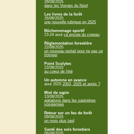
28/08/2025
dans les Vosges du Nord
Les livres de la forêt
26/08/2025
une nouvelle rubrique en 2025
Bûcheronnage sportif
23-24 aout
çà envoie du copeau
Règlementation forestière
22/08/2025
un nouveau portail pour ne pas se
tromper
Point Scolytes
22/08/2025
au coeur de l'été
Un automne en avance
aout 2025
2003, 2025 et après ?
Miel de sapin
13/08/2025
agitations dans les sapinières
vosgiennes
Retour sur un feu de forêt
09/08/2025
un mois plus tard
Santé des sols forestiers
06/08/2025