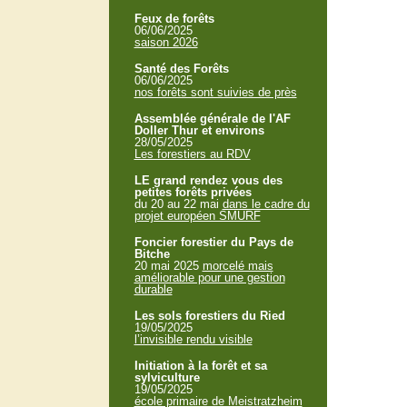
Feux de forêts
06/06/2025
saison 2026
Santé des Forêts
06/06/2025
nos forêts sont suivies de près
Assemblée générale de l'AF
Doller Thur et environs
28/05/2025
Les forestiers au RDV
LE grand rendez vous des
petites forêts privées
du 20 au 22 mai
dans le cadre du
projet européen SMURF
Foncier forestier du Pays de
Bitche
20 mai 2025
morcelé mais
améliorable pour une gestion
durable
Les sols forestiers du Ried
19/05/2025
l’invisible rendu visible
Initiation à la forêt et sa
sylviculture
19/05/2025
école primaire de Meistratzheim