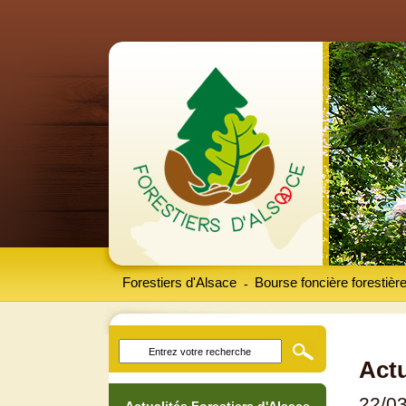
Forestiers d'Alsace
Bourse foncière forestièr
-
Actu
22/0