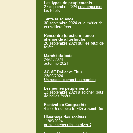
Les types de peuplements
27 septembre 2024
pour organiser
les forêts
Tente ta science
30 septembre 2024
et le métier de
conseillère forêt
Rencontre forestière franco
allemande à Karlsruhe
26 septembre 2024
sur les feux de
forêts
Marché du bois
24/09/2024
automne 2024
AG AF Doller et Thur
23/09/2024
Un rassemblement en nombre
Les jeunes peuplements
13 septembre 2024
à soigner, pour
de belles forêts
Festival de Géographie
4,5 et 6 octobre
le FIG à Saint Dié
Hivernage des scolytes
11/09/2024
où se cachent ils en hiver ?