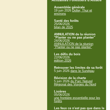
Actualités Forestiers d'Alsace
Assemblée générale
19 juin 2026
Doller, Thur et
environs
Santé des forêts
25/06/2026
bilan de 2025
ANNULATION de la réunion
"Planter ou ne pas planter"
24/06/2026
ANNULATION de la réunion
"Planter ou ne pas planter"
Les défis du bois
22/06/2026
édition 2026
Retrouver les limites de sa forêt
5 juin 2026
dans le Sundgau
Révision de la charte
5 juin 2026
du Parc Naturel
Régional des Vosges du Nord
Lisières
05/06/2026
une frontière essentielle pour les
forêts
Les feux ce n'est pas que dans le