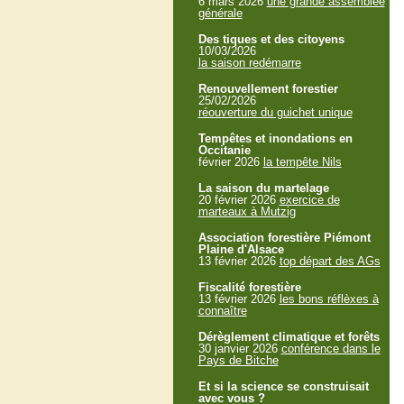
6 mars 2026
une grande assemblée
générale
Des tiques et des citoyens
10/03/2026
la saison redémarre
Renouvellement forestier
25/02/2026
réouverture du guichet unique
Tempêtes et inondations en
Occitanie
février 2026
la tempête Nils
La saison du martelage
20 février 2026
exercice de
marteaux à Mutzig
Association forestière Piémont
Plaine d'Alsace
13 février 2026
top départ des AGs
Fiscalité forestière
13 février 2026
les bons réflèxes à
connaître
Dérèglement climatique et forêts
30 janvier 2026
conférence dans le
Pays de Bitche
Et si la science se construisait
avec vous ?