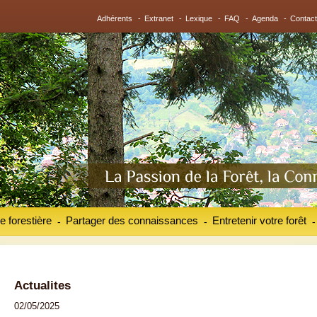
Adhérents
-
Extranet
-
Lexique
-
FAQ
-
Agenda
-
Contact
e forestière
Partager des connaissances
Entretenir votre forêt
-
-
-
Actualites
02/05/2025