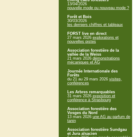
13/04/2026
nouvelle mode ou nouveau mode ?
Forêt et Bois
30/03/2026
les derniers chiffres et tableaux
FORST live en direct
27 mars 2026
explorations et
nouvelles pistes
Association forestière de la
vallée de la Weiss
21 mars 2026
démonstrations
mécaniques et AG
Journée Internationale des
Forêts
du 21 au 29 mars 2026
visites,
conférences
Les Arbres remarquables
31 mars 2026
exposition et
conférence à Strasbourg
Association forestière des
Vosges du Nord
13 mars 2026
une AG au parfum de
tanin
Association forestière Sundgau
et Jura alsacien