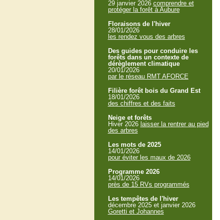
29 janvier 2026
comprendre et
protéger la forêt à Aubure
Floraisons de l'hiver
28/01/2026
les rendez vous des arbres
Des guides pour conduire les
forêts dans un contexte de
dérèglement climatique
20/01/2026
par le réseau RMT AFORCE
Filière forêt bois du Grand Est
18/01/2026
des chiffres et des faits
Neige et forêts
Hiver 2026
laisser la rentrer au pied
des arbres
Les mots de 2025
14/01/2026
pour éviter les maux de 2026
Programme 2026
14/01/2026
près de 15 RVs programmés
Les tempêtes de l'hiver
décembre 2025 et janvier 2026
Goretti et Johannes