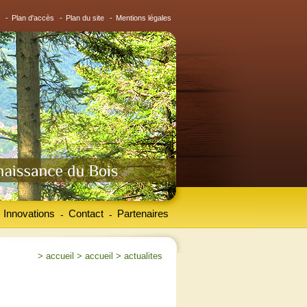
-
Plan d'accès
-
Plan du site
-
Mentions légales
Innovations
Contact
Partenaires
-
-
>
accueil
>
accueil
>
actualites