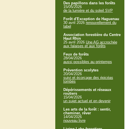
Des papillons dans les forêts
15/05/2026
de la lumière et du soleil SVP
Forêt d'Exception de Haguenau
30 avril 2026
renouvellement du
label
Association forestière du Centre
Haut Rhin
25 avril 2026
Une AG accrochée
aux falaises et aux forêts
Feux de forêts
28/04/2026
aussi possibles au printemps
Prévention scolytes
20/04/2026
suivi et écorçage des épicéas
tombés
Dépérissements et réseaux
routiers
15/04/2026
un sujet actuel et en devenir
Les arts de la forêt : sentir,
cheminer, rêver
14/04/2026
nouveau livre
Living Labs forestiers