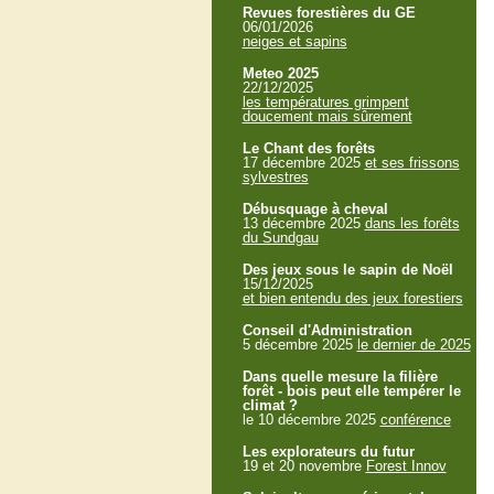
Revues forestières du GE
06/01/2026
neiges et sapins
Meteo 2025
22/12/2025
les températures grimpent
doucement mais sûrement
Le Chant des forêts
17 décembre 2025
et ses frissons
sylvestres
Débusquage à cheval
13 décembre 2025
dans les forêts
du Sundgau
Des jeux sous le sapin de Noël
15/12/2025
et bien entendu des jeux forestiers
Conseil d'Administration
5 décembre 2025
le dernier de 2025
Dans quelle mesure la filière
forêt - bois peut elle tempérer le
climat ?
le 10 décembre 2025
conférence
Les explorateurs du futur
19 et 20 novembre
Forest Innov