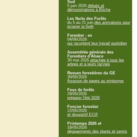
Sud
5 juin 2026
débats et
démonstrations à Bitche
Les Nuits des Forêts
du 5 au 21 juin
des animations pour
éclairer la forêt
Forestier - es
04/06/2026
qui racontent leur travail quotidien
Assemblée générale des
Forestiers d'Alsace
30 mai 2026
attachée à tous les
arbres et à leurs racines
Revues forestières du GE
30/05/2026
floraison de pages au printemps
Feux de forêts
29/05/2026
préparer l'été 2026
Foncier forestier
22/05/2026
et dispositif ECIF
Printemps 2026 et
18/05/2026
dégagements des plants et semis