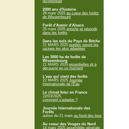
reconstituer
2000 ans d'histoire
28 mars 2025
au coeur des forêts
de Wissembourg
Forêt d'Avenir d'Alsace
25 mars 2025
enrichir et rebondir
dans les forêts
Dans les sols du Pays de Bitche
21 MARS 2025
quelles seront les
racines les plus adaptées
Les 3000 ha de forêts de
Wissembourg
21 MARS 2025
essentielles et à
découvrir en ce moment
L'eau qui vient des forêts
22 MARS 2025
Journée
Internationale de l'Eau
Le climat futur en France
22/03/2025
comment s'adapter ?
Journée Internationale des
Forêts
autour du 21 mars
au fond des bois
Au coeur des Vosges du Nord
14 mars 2025
assemblée générale