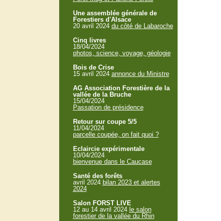
Une assemblée générale de
Forestiers d'Alsace
20 avril 2024
du côté de Labaroche
Cinq livres
18/04/2024
photos, science, voyage, géologie
Bois de Crise
15 avril 2024
annonce du Ministre
AG Association Forestière de la
vallée de la Bruche
15/04/2024
Passation de présidence
Retour sur coupe 5/5
11/04/2024
parcelle coupée, on fait quoi ?
Eclaircie expérimentale
10/04/2024
bienvenue dans le Caucase
Santé des forêts
avril 2024
bilan 2023 et alertes
2024
Salon FORST LIVE
12 au 14 avril 2024
le salon
forestier de la vallée du Rhin