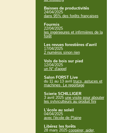
Baisses de productivités
24/04/2025
dans 95% des forêts françaises
Fourmis
22/04/2025
les ingénieures et infirmières de la
forêt
Les revues forestières d'avril
17/04/2025
2 numéros sinon rien
Vols de bois sur pied
12/04/2025
un N° d'appel
Salon FORST Live
du 11 au 13 avril
trucs, astuces et
machines. Le reportage
Scierie SCHILLIGER
3 avril 2025
une visite pour abouter
les sylviculteurs au produit fini
L'école au soleil
04/04/2025
avec l'école de Plaine
Libérez les forêts
28 mars 2025
coopérer, aider,