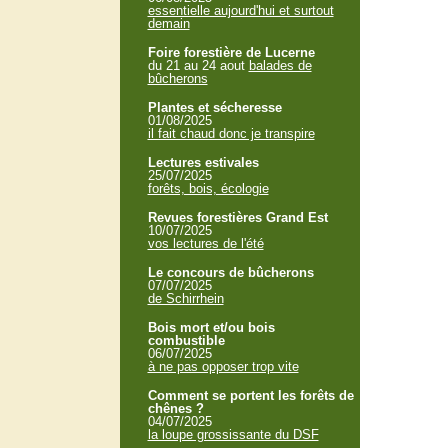
essentielle aujourd'hui et surtout
demain
Foire forestière de Lucerne
du 21 au 24 aout
balades de
bûcherons
Plantes et sécheresse
01/08/2025
il fait chaud donc je transpire
Lectures estivales
25/07/2025
forêts, bois, écologie
Revues forestières Grand Est
10/07/2025
vos lectures de l'été
Le concours de bûcherons
07/07/2025
de Schirrhein
Bois mort et/ou bois
combustible
06/07/2025
à ne pas opposer trop vite
Comment se portent les forêts de
chênes ?
04/07/2025
la loupe grossissante du DSF