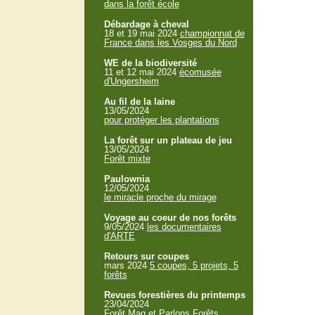
dans la forêt école
Débardage à cheval
18 et 19 mai 2024
championnat de
France dans les Vosges du Nord
WE de la biodiversité
11 et 12 mai 2024
écomusée
d'Ungersheim
Au fil de la laine
13/05/2024
pour protéger les plantations
La forêt sur un plateau de jeu
13/05/2024
Forêt mixte
Paulownia
12/05/2024
le miracle proche du mirage
Voyage au coeur de nos forêts
9/05/2024
les documentaires
d'ARTE
Retours sur coupes
mars 2024
5 coupes, 5 projets, 5
forêts
Revues forestières du printemps
23/04/2024
Forêt Mag et Parlons Forêts