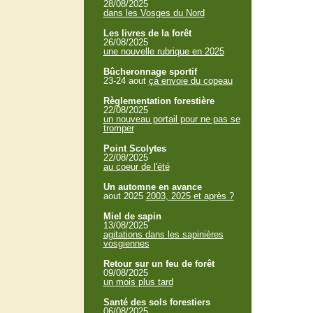
28/08/2025
dans les Vosges du Nord
Les livres de la forêt
26/08/2025
une nouvelle rubrique en 2025
Bûcheronnage sportif
23-24 aout
çà envoie du copeau
Règlementation forestière
22/08/2025
un nouveau portail pour ne pas se
tromper
Point Scolytes
22/08/2025
au coeur de l'été
Un automne en avance
aout 2025
2003, 2025 et après ?
Miel de sapin
13/08/2025
agitations dans les sapinières
vosgiennes
Retour sur un feu de forêt
09/08/2025
un mois plus tard
Santé des sols forestiers
06/08/2025