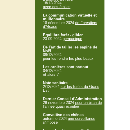
18/12/2024
avec des étoiles
La communication virtuelle et
millionnaire
18 décembre 2024
de Forestiers
d'Alsace
Equilibre forêt - gibier
23-09-2024
germanique
De l'art de tailler les sapins de
Noël
09/12/2024
pour les rendre les plus beaux
Les ornières sont partout
04/12/2024
et alors ?
Note sanitaire
2/12/2024
sur les forêts du Grand
Est
Dernier Conseil d'Administration
29 novembre 2024
pour un bilan de
l'année quasi écoulée
Convoitise des chênes
automne 2024
une surveillance
s'impose