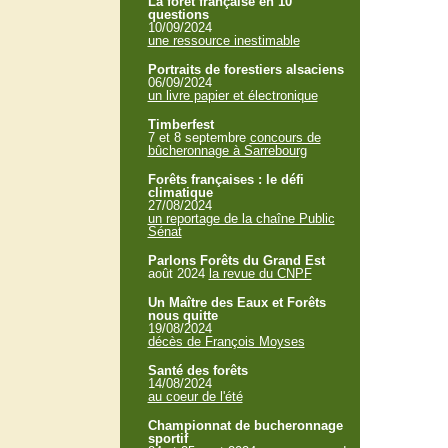
La forêt française en 10
questions
10/09/2024
une ressource inestimable
Portraits de forestiers alsaciens
06/09/2024
un livre papier et électronique
Timberfest
7 et 8 septembre
concours de
bûcheronnage à Sarrebourg
Forêts françaises : le défi
climatique
27/08/2024
un reportage de la chaîne Public
Sénat
Parlons Forêts du Grand Est
août 2024
la revue du CNPF
Un Maître des Eaux et Forêts
nous quitte
19/08/2024
décès de François Moyses
Santé des forêts
14/08/2024
au coeur de l'été
Championnat de bucheronnage
sportif