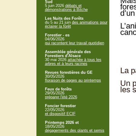
Mais
Sud
fore
5 juin 2026
débats et
démonstrations à Bitche
d’un
Les Nuits des Forêts
du 5 au 21 juin
des animations pour
L’an
éclairer la forêt
cano
Forestier - es
04/06/2026
qui racontent leur travail quotidien
Assemblée générale des
Forestiers d'Alsace
30 mai 2026
attachée à tous les
arbres et à leurs racines
La p
Revues forestières du GE
30/05/2026
floraison de pages au printemps
Un p
les 
Feux de forêts
29/05/2026
préparer l'été 2026
Foncier forestier
22/05/2026
et dispositif ECIF
Printemps 2026 et
18/05/2026
dégagements des plants et semis