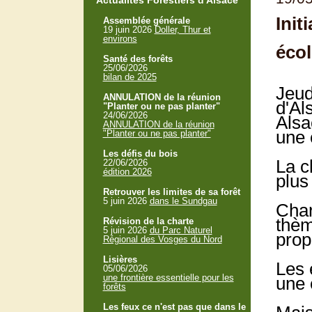
Actualités Forestiers d'Alsace
Init
Assemblée générale
19 juin 2026
Doller, Thur et
environs
écol
Santé des forêts
25/06/2026
bilan de 2025
Jeud
ANNULATION de la réunion
d'Al
"Planter ou ne pas planter"
24/06/2026
Alsa
ANNULATION de la réunion
une 
"Planter ou ne pas planter"
Les défis du bois
La c
22/06/2026
édition 2026
plus
Retrouver les limites de sa forêt
5 juin 2026
dans le Sundgau
Char
thèm
Révision de la charte
5 juin 2026
du Parc Naturel
propr
Régional des Vosges du Nord
Lisières
Les 
05/06/2026
une frontière essentielle pour les
une 
forêts
Les feux ce n'est pas que dans le