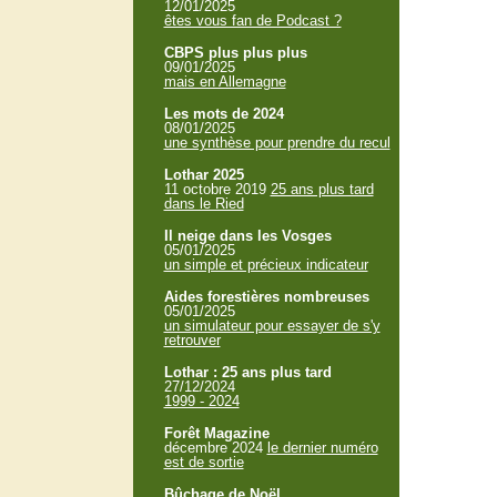
12/01/2025
êtes vous fan de Podcast ?
CBPS plus plus plus
09/01/2025
mais en Allemagne
Les mots de 2024
08/01/2025
une synthèse pour prendre du recul
Lothar 2025
11 octobre 2019
25 ans plus tard
dans le Ried
Il neige dans les Vosges
05/01/2025
un simple et précieux indicateur
Aides forestières nombreuses
05/01/2025
un simulateur pour essayer de s'y
retrouver
Lothar : 25 ans plus tard
27/12/2024
1999 - 2024
Forêt Magazine
décembre 2024
le dernier numéro
est de sortie
Bûchage de Noël