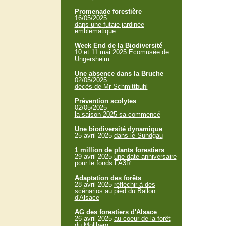
Promenade forestière
16/05/2025
dans une futaie jardinée
emblématique
Week End de la Biodiversité
10 et 11 mai 2025
Ecomusée de
Ungersheim
Une absence dans la Bruche
02/05/2025
décès de Mr Schmittbuhl
Prévention scolytes
02/05/2025
la saison 2025 sa commencé
Une biodiversité dynamique
25 avril 2025
dans le Sundgau
1 million de plants forestiers
29 avril 2025
une date anniversaire
pour le fonds FA3R
Adaptation des forêts
28 avril 2025
réfléchir à des
scénarios au pied du Ballon
d'Alsace
AG des forestiers d'Alsace
26 avril 2025
au coeur de la forêt
du Mollberg