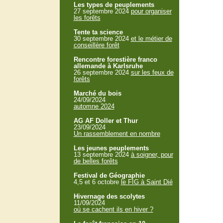
Les types de peuplements
27 septembre 2024
pour organiser
les forêts
Tente ta science
30 septembre 2024
et le métier de
conseillère forêt
Rencontre forestière franco
allemande à Karlsruhe
26 septembre 2024
sur les feux de
forêts
Marché du bois
24/09/2024
automne 2024
AG AF Doller et Thur
23/09/2024
Un rassemblement en nombre
Les jeunes peuplements
13 septembre 2024
à soigner, pour
de belles forêts
Festival de Géographie
4,5 et 6 octobre
le FIG à Saint Dié
Hivernage des scolytes
11/09/2024
où se cachent ils en hiver ?