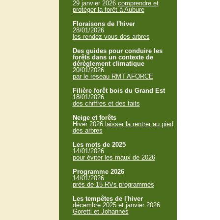
29 janvier 2026
comprendre et
protéger la forêt à Aubure
Floraisons de l'hiver
28/01/2026
les rendez vous des arbres
Des guides pour conduire les
forêts dans un contexte de
dérèglement climatique
20/01/2026
par le réseau RMT AFORCE
Filière forêt bois du Grand Est
18/01/2026
des chiffres et des faits
Neige et forêts
Hiver 2026
laisser la rentrer au pied
des arbres
Les mots de 2025
14/01/2026
pour éviter les maux de 2026
Programme 2026
14/01/2026
près de 15 RVs programmés
Les tempêtes de l'hiver
décembre 2025 et janvier 2026
Goretti et Johannes