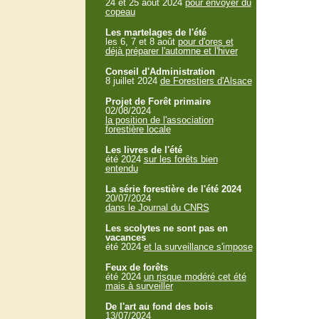
24 et 25 aout 2024
pour envoyer du
copeau
Les martelages de l'été
les 6, 7 et 8 août
pour d'ores et
déjà préparer l'automne et l'hiver
Conseil d'Administration
8 juillet 2024
de Forestiers d'Alsace
Projet de Forêt primaire
02/08/2024
la position de l'association
forestière locale
Les livres de l'été
été 2024
sur les forêts bien
entendu
La série forestière de l'été 2024
20/07/2024
dans le Journal du CNRS
Les scolytes ne sont pas en
vacances
été 2024
et la surveillance s'impose
Feux de forêts
été 2024
un risque modéré cet été
mais à surveiller
De l'art au fond des bois
13/07/2024