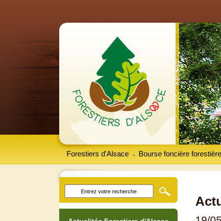
Forestiers d'Alsace
Bourse foncière forestièr
-
Actu
19/0