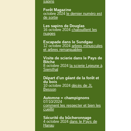
sapins
Forêt Magazine
octobre 2024
le dernier numéro est
de sortie
Les sapins de Douglas
16 octobre 2024
chatouillent les
nuages
Escapade dans le Sundgau
12 octobre 2024
arbres minuscules
et arbres remarquables
Visite de scierie dans le Pays de
Bitche
8 octobre 2024
la scierie Lejeune à
Siersthal
Départ d'un géant de la forêt et
du bois
10 octobre 2024
décès de JL
Besson
Automne = champignons
07/10/2024
comment les respecter et bien les
cueillir
Sécurité du bûcheronnage
4 octobre 2024
dans le Pays de
Hanau