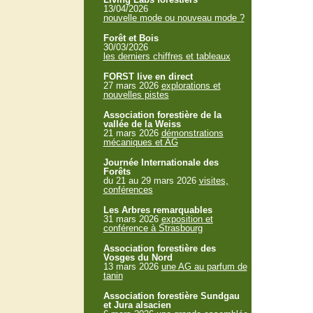
13/04/2026
nouvelle mode ou nouveau mode ?
Forêt et Bois
30/03/2026
les derniers chiffres et tableaux
FORST live en direct
27 mars 2026
explorations et
nouvelles pistes
Association forestière de la
vallée de la Weiss
21 mars 2026
démonstrations
mécaniques et AG
Journée Internationale des
Forêts
du 21 au 29 mars 2026
visites,
conférences
Les Arbres remarquables
31 mars 2026
exposition et
conférence à Strasbourg
Association forestière des
Vosges du Nord
13 mars 2026
une AG au parfum de
tanin
Association forestière Sundgau
et Jura alsacien