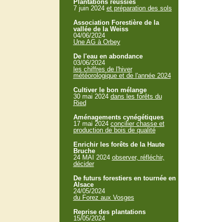
Plantations réussies
7 juin 2024
et préparation des sols
Association Forestière de la
vallée de la Weiss
04/06/2024
Une AG à Orbey
De l'eau en abondance
03/06/2024
les chiffres de l'hiver
météorologique et de l'année 2024
Cultiver le bon mélange
30 mai 2024
dans les forêts du
Ried
Aménagements cynégétiques
17 mai 2024
concilier chasse et
production de bois de qualité
Enrichir les forêts de la Haute
Bruche
24 MAI 2024
observer, réfléchir,
décider
De futurs forestiers en tournée en
Alsace
24/05/2024
du Forez aux Vosges
Reprise des plantations
15/05/2024