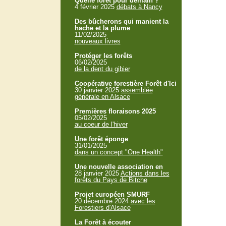
Quelle forêt pour demain ?
4 février 2025
débats à Nancy
Des bûcherons qui manient la
hache et la plume
11/02/2025
nouveaux livres
Protéger les forêts
06/02/2025
de la dent du gibier
Coopérative forestière Forêt d'Ici
30 janvier 2025
assemblée
générale en Alsace
Premières floraisons 2025
05/02/2025
au coeur de l'hiver
Une forêt éponge
31/01/2025
dans un concept "One Health"
Une nouvelle association en
28 janvier 2025
Actions dans les
forêts du Pays de Bitche
Projet européen SMURF
20 décembre 2024
avec les
Forestiers d'Alsace
La Forêt à écouter