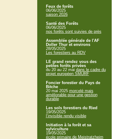
Feux de forêts
06/06/2025
saison 2026
Santé des Forêts
06/06/2025
nos forêts sont suivies de près
Assemblée générale de l'AF
Doller Thur et environs
28/05/2025
Les forestiers au RDV
LE grand rendez vous des
petites forêts privées
du 20 au 22 mai
dans le cadre du
projet européen SMURF
Foncier forestier du Pays de
Bitche
20 mai 2025
morcelé mais
améliorable pour une gestion
durable
Les sols forestiers du Ried
19/05/2025
l’invisible rendu visible
Initiation à la forêt et sa
sylviculture
19/05/2025
école primaire de Meistratzheim