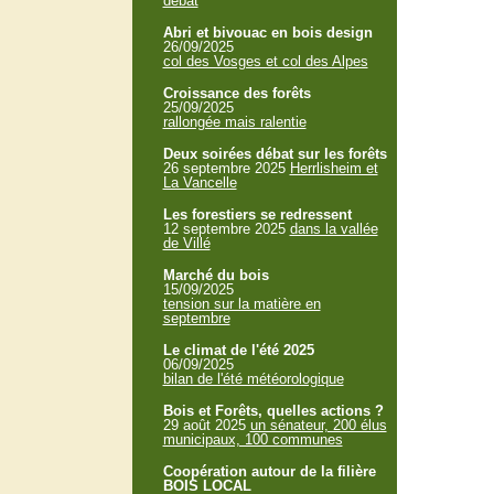
débat
Abri et bivouac en bois design
26/09/2025
col des Vosges et col des Alpes
Croissance des forêts
25/09/2025
rallongée mais ralentie
Deux soirées débat sur les forêts
26 septembre 2025
Herrlisheim et
La Vancelle
Les forestiers se redressent
12 septembre 2025
dans la vallée
de Villé
Marché du bois
15/09/2025
tension sur la matière en
septembre
Le climat de l'été 2025
06/09/2025
bilan de l'été météorologique
Bois et Forêts, quelles actions ?
29 août 2025
un sénateur, 200 élus
municipaux, 100 communes
Coopération autour de la filière
BOIS LOCAL