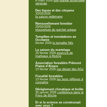
6 mars 2026
une grande assemblée
générale
Des tiques et des citoyens
10/03/2026
la saison redémarre
Renouvellement forestier
25/02/2026
réouverture du guichet unique
Tempêtes et inondations en
Occitanie
février 2026
la tempête Nils
La saison du martelage
20 février 2026
exercice de
marteaux à Mutzig
Association forestière Piémont
Plaine d'Alsace
13 février 2026
top départ des AGs
Fiscalité forestière
13 février 2026
les bons réflèxes à
connaître
Dérèglement climatique et forêts
30 janvier 2026
conférence dans le
Pays de Bitche
Et si la science se construisait
avec vous ?