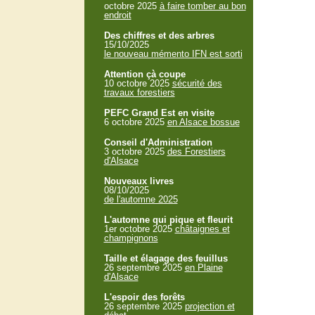
octobre 2025
à faire tomber au bon
endroit
Des chiffres et des arbres
15/10/2025
le nouveau mémento IFN est sorti
Attention çà coupe
10 octobre 2025
sécurité des
travaux forestiers
PEFC Grand Est en visite
6 octobre 2025
en Alsace bossue
Conseil d'Administration
3 octobre 2025
des Forestiers
d'Alsace
Nouveaux livres
08/10/2025
de l'automne 2025
L'automne qui pique et fleurit
1er octobre 2025
châtaignes et
champignons
Taille et élagage des feuillus
26 septembre 2025
en Plaine
d'Alsace
L'espoir des forêts
26 septembre 2025
projection et