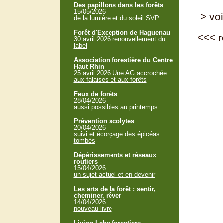
Des papillons dans les forêts
15/05/2026
> voi
de la lumière et du soleil SVP
Forêt d'Exception de Haguenau
<<<
r
30 avril 2026
renouvellement du
label
Association forestière du Centre
Haut Rhin
25 avril 2026
Une AG accrochée
aux falaises et aux forêts
Feux de forêts
28/04/2026
aussi possibles au printemps
Prévention scolytes
20/04/2026
suivi et écorçage des épicéas
tombés
Dépérissements et réseaux
routiers
15/04/2026
un sujet actuel et en devenir
Les arts de la forêt : sentir,
cheminer, rêver
14/04/2026
nouveau livre
Living Labs forestiers