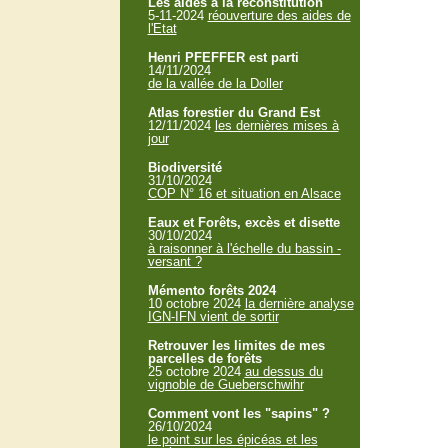
Les aides à la reconstitution
5-11-2024
réouverture des aides de
l'Etat
Henri PFEFFER est parti
14/11/2024
de la vallée de la Doller
Atlas forestier du Grand Est
12/11/2024
les dernières mises à
jour
Biodiversité
31/10/2024
COP N° 16 et situation en Alsace
Eaux et Forêts, excès et disette
30/10/2024
à raisonner à l'échelle du bassin -
versant ?
Mémento forêts 2024
10 octobre 2024
la dernière analyse
IGN-IFN vient de sortir
Retrouver les limites de mes
parcelles de forêts
25 octobre 2024
au dessus du
vignoble de Gueberschwihr
Comment vont les "sapins" ?
26/10/2024
le point sur les épicéas et les