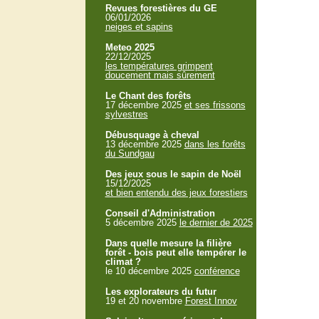
Revues forestières du GE
06/01/2026
neiges et sapins
Meteo 2025
22/12/2025
les températures grimpent
doucement mais sûrement
Le Chant des forêts
17 décembre 2025
et ses frissons
sylvestres
Débusquage à cheval
13 décembre 2025
dans les forêts
du Sundgau
Des jeux sous le sapin de Noël
15/12/2025
et bien entendu des jeux forestiers
Conseil d'Administration
5 décembre 2025
le dernier de 2025
Dans quelle mesure la filière
forêt - bois peut elle tempérer le
climat ?
le 10 décembre 2025
conférence
Les explorateurs du futur
19 et 20 novembre
Forest Innov