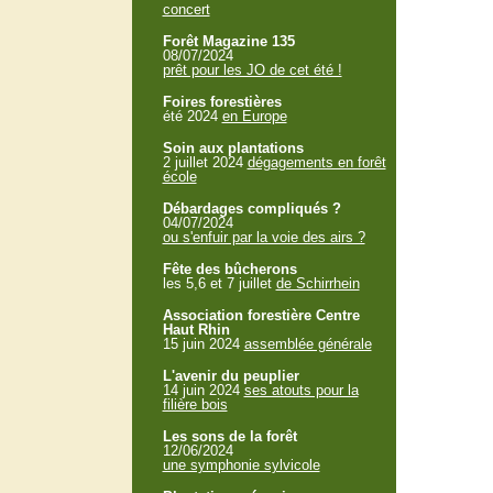
concert
Forêt Magazine 135
08/07/2024
prêt pour les JO de cet été !
Foires forestières
été 2024
en Europe
Soin aux plantations
2 juillet 2024
dégagements en forêt
école
Débardages compliqués ?
04/07/2024
ou s'enfuir par la voie des airs ?
Fête des bûcherons
les 5,6 et 7 juillet
de Schirrhein
Association forestière Centre
Haut Rhin
15 juin 2024
assemblée générale
L'avenir du peuplier
14 juin 2024
ses atouts pour la
filière bois
Les sons de la forêt
12/06/2024
une symphonie sylvicole