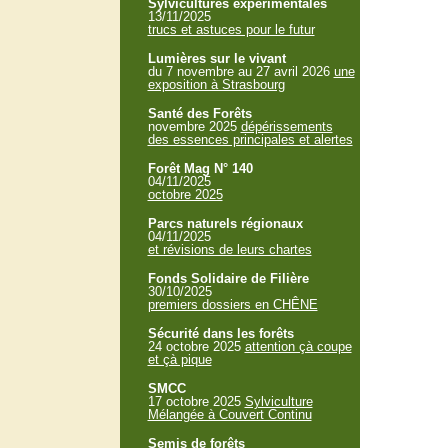
Sylvicultures expérimentales
13/11/2025
trucs et astuces pour le futur
Lumières sur le vivant
du 7 novembre au 27 avril 2026
une
exposition à Strasbourg
Santé des Forêts
novembre 2025
dépérissements
des essences principales et alertes
Forêt Mag N° 140
04/11/2025
octobre 2025
Parcs naturels régionaux
04/11/2025
et révisions de leurs chartes
Fonds Solidaire de Filière
30/10/2025
premiers dossiers en CHÊNE
Sécurité dans les forêts
24 octobre 2025
attention çà coupe
et çà pique
SMCC
17 octobre 2025
Sylviculture
Mélangée à Couvert Continu
Semis de forêts