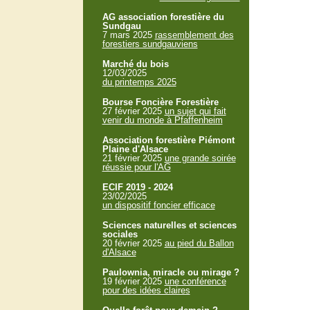
AG association forestière du
Sundgau
7 mars 2025
rassemblement des
forestiers sundgauviens
Marché du bois
12/03/2025
du printemps 2025
Bourse Foncière Forestière
27 février 2025
un sujet qui fait
venir du monde à Pfaffenheim
Association forestière Piémont
Plaine d'Alsace
21 février 2025
une grande soirée
réussie pour l'AG
ECIF 2019 - 2024
23/02/2025
un dispositif foncier efficace
Sciences naturelles et sciences
sociales
20 février 2025
au pied du Ballon
d'Alsace
Paulownia, miracle ou mirage ?
19 février 2025
une conférence
pour des idées claires