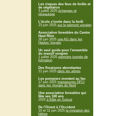
Les risques des feux de forêts et
de végétation
3 juillet 2025
échanges et
réseautage
L'école s'invite dans la forêt
23 juin 2025
sur le piémont vosgien
Association forestière du Centre
Haut Rhin
28 juin 2025
une AG dans les
Hautes Vosges
Un seul guide pour l'ensemble
du massif vosgien
1 juillet 2025
première journée de
formation
Des floraisons abondantes
21 juin 2025
dans les arbres
Les pompiers montent au feu
17 juin 2025
manoeuvres DFCI
dans les Vosges du Nord
Une association forestière qui
fête ses 100 ans
2025
à Bâle en Suisse
De l'Orient à l'Occident
10 et 11 juin 2025
la migration des
hêtres