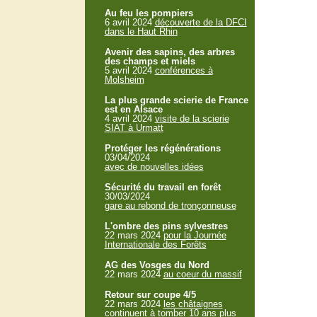
Au feu les pompiers
6 avril 2024
découverte de la DFCI
dans le Haut Rhin
Avenir des sapins, des arbres
des champs et miels
5 avril 2024
conférences à
Molsheim
La plus grande scierie de France
est en Alsace
4 avril 2024
visite de la scierie
SIAT à Urmatt
Protéger les régénérations
03/04/2024
avec de nouvelles idées
Sécurité du travail en forêt
30/03/2024
gare au rebond de tronçonneuse
L'ombre des pins sylvestres
22 mars 2024
pour la Journée
Internationale des Forêts
AG des Vosges du Nord
22 mars 2024
au coeur du massif
Retour sur coupe 4/5
22 mars 2024
les châtaignes
continuent à tomber 10 ans plus