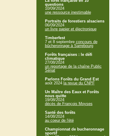
La forêt française en 10
questions
10/09/2024
une ressource inestimable
Portraits de forestiers alsaciens
06/09/2024
un livre papier et électronique
Timberfest
7 et 8 septembre
concours de
bûcheronnage à Sarrebourg
Forêts françaises : le défi
climatique
27/08/2024
un reportage de la chaîne Public
Sénat
Parlons Forêts du Grand Est
août 2024
la revue du CNPF
Un Maître des Eaux et Forêts
nous quitte
19/08/2024
décès de François Moyses
Santé des forêts
14/08/2024
au coeur de l'été
Championnat de bucheronnage
sportif