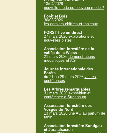
13/04/2026
nouvelle mode ou nouveau mode ?
Forêt et Bois
30/03/2026
les derniers chiffres et tableaux
FORST live en direct
27 mars 2026
explorations et
nouvelles pistes
Association forestière de la
vallée de la Weiss
21 mars 2026
démonstrations
mécaniques et AG
Journée Internationale des
Forêts
du 21 au 29 mars 2026
visites,
conférences
Les Arbres remarquables
31 mars 2026
exposition et
conférence à Strasbourg
Association forestière des
Vosges du Nord
13 mars 2026
une AG au parfum de
tanin
Association forestière Sundgau
et Jura alsacien