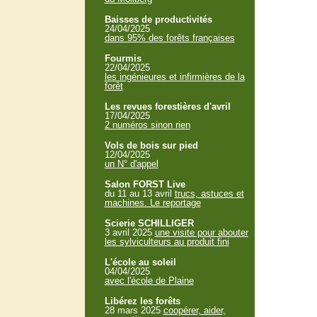
Baisses de productivités
24/04/2025
dans 95% des forêts françaises
Fourmis
22/04/2025
les ingénieures et infirmières de la
forêt
Les revues forestières d'avril
17/04/2025
2 numéros sinon rien
Vols de bois sur pied
12/04/2025
un N° d'appel
Salon FORST Live
du 11 au 13 avril
trucs, astuces et
machines. Le reportage
Scierie SCHILLIGER
3 avril 2025
une visite pour abouter
les sylviculteurs au produit fini
L'école au soleil
04/04/2025
avec l'école de Plaine
Libérez les forêts
28 mars 2025
coopérer, aider,