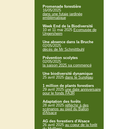
Promenade forestière
16/05/2025
dans une futaie jardinée
emblématique
Week End de la Biodiversité
10 et 11 mai 2025
Ecomusée de
Ungersheim
Une absence dans la Bruche
02/05/2025
décès de Mr Schmittbuhl
Prévention scolytes
02/05/2025
la saison 2025 sa commencé
Une biodiversité dynamique
25 avril 2025
dans le Sundgau
1 million de plants forestiers
29 avril 2025
une date anniversaire
pour le fonds FA3R
Adaptation des forêts
28 avril 2025
réfléchir à des
scénarios au pied du Ballon
d'Alsace
AG des forestiers d'Alsace
26 avril 2025
au coeur de la forêt
du Mollberg