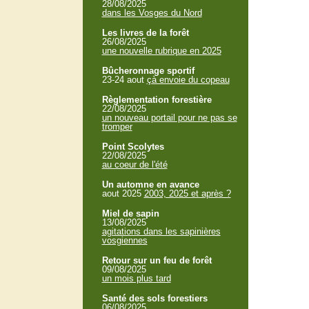
28/08/2025
dans les Vosges du Nord
Les livres de la forêt
26/08/2025
une nouvelle rubrique en 2025
Bûcheronnage sportif
23-24 aout
çà envoie du copeau
Règlementation forestière
22/08/2025
un nouveau portail pour ne pas se
tromper
Point Scolytes
22/08/2025
au coeur de l'été
Un automne en avance
aout 2025
2003, 2025 et après ?
Miel de sapin
13/08/2025
agitations dans les sapinières
vosgiennes
Retour sur un feu de forêt
09/08/2025
un mois plus tard
Santé des sols forestiers
06/08/2025