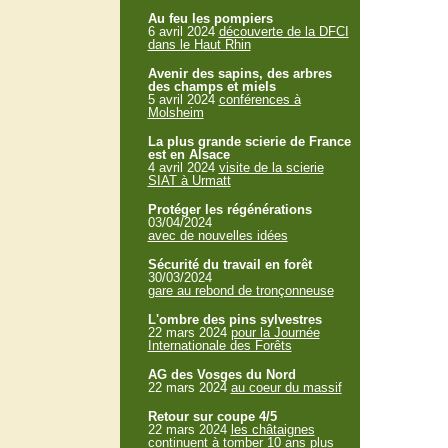
Au feu les pompiers
6 avril 2024
découverte de la DFCI
dans le Haut Rhin
Avenir des sapins, des arbres
des champs et miels
5 avril 2024
conférences à
Molsheim
La plus grande scierie de France
est en Alsace
4 avril 2024
visite de la scierie
SIAT à Urmatt
Protéger les régénérations
03/04/2024
avec de nouvelles idées
Sécurité du travail en forêt
30/03/2024
gare au rebond de tronçonneuse
L'ombre des pins sylvestres
22 mars 2024
pour la Journée
Internationale des Forêts
AG des Vosges du Nord
22 mars 2024
au coeur du massif
Retour sur coupe 4/5
22 mars 2024
les châtaignes
continuent à tomber 10 ans plus