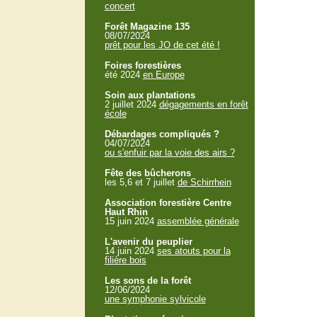
concert
Forêt Magazine 135
08/07/2024
prêt pour les JO de cet été !
Foires forestières
été 2024
en Europe
Soin aux plantations
2 juillet 2024
dégagements en forêt
école
Débardages compliqués ?
04/07/2024
ou s'enfuir par la voie des airs ?
Fête des bûcherons
les 5,6 et 7 juillet
de Schirrhein
Association forestière Centre
Haut Rhin
15 juin 2024
assemblée générale
L'avenir du peuplier
14 juin 2024
ses atouts pour la
filière bois
Les sons de la forêt
12/06/2024
une symphonie sylvicole