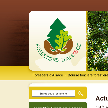
Forestiers d'Alsace
Bourse foncière forestièr
-
Actu
19/0