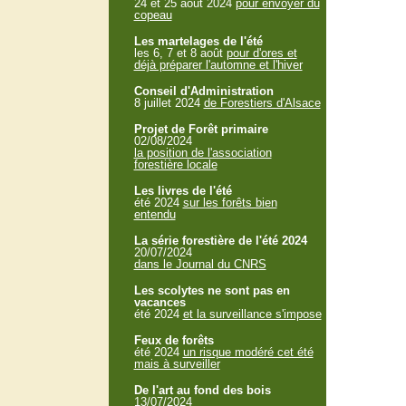
24 et 25 aout 2024
pour envoyer du
copeau
Les martelages de l'été
les 6, 7 et 8 août
pour d'ores et
déjà préparer l'automne et l'hiver
Conseil d'Administration
8 juillet 2024
de Forestiers d'Alsace
Projet de Forêt primaire
02/08/2024
la position de l'association
forestière locale
Les livres de l'été
été 2024
sur les forêts bien
entendu
La série forestière de l'été 2024
20/07/2024
dans le Journal du CNRS
Les scolytes ne sont pas en
vacances
été 2024
et la surveillance s'impose
Feux de forêts
été 2024
un risque modéré cet été
mais à surveiller
De l'art au fond des bois
13/07/2024