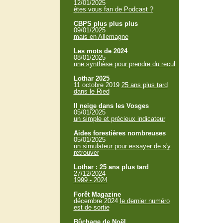
12/01/2025
êtes vous fan de Podcast ?
CBPS plus plus plus
09/01/2025
mais en Allemagne
Les mots de 2024
08/01/2025
une synthèse pour prendre du recul
Lothar 2025
11 octobre 2019
25 ans plus tard
dans le Ried
Il neige dans les Vosges
05/01/2025
un simple et précieux indicateur
Aides forestières nombreuses
05/01/2025
un simulateur pour essayer de s'y
retrouver
Lothar : 25 ans plus tard
27/12/2024
1999 - 2024
Forêt Magazine
décembre 2024
le dernier numéro
est de sortie
Bûchage de Noël