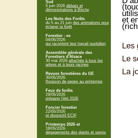
D’ab
Sud
(tou
5 juin 2026
débats et
démonstrations à Bitche
utili
et e
Les Nuits des Forêts
du 5 au 21 juin
des animations pour
(rich
éclairer la forêt
Forestier - es
04/06/2026
Les 
qui racontent leur travail quotidien
Assemblée générale des
Le so
Forestiers d'Alsace
30 mai 2026
attachée à tous les
arbres et à leurs racines
La j
Revues forestières du GE
30/05/2026
floraison de pages au printemps
Feux de forêts
29/05/2026
préparer l'été 2026
Foncier forestier
22/05/2026
et dispositif ECIF
Printemps 2026 et
18/05/2026
dégagements des plants et semis