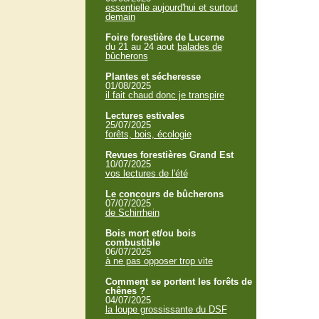
essentielle aujourd'hui et surtout
demain
Foire forestière de Lucerne
du 21 au 24 aout
balades de
bûcherons
Plantes et sécheresse
01/08/2025
il fait chaud donc je transpire
Lectures estivales
25/07/2025
forêts, bois, écologie
Revues forestières Grand Est
10/07/2025
vos lectures de l'été
Le concours de bûcherons
07/07/2025
de Schirrhein
Bois mort et/ou bois
combustible
06/07/2025
à ne pas opposer trop vite
Comment se portent les forêts de
chênes ?
04/07/2025
la loupe grossissante du DSF