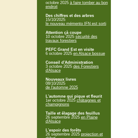
octobre 2025
à faire tomber au bon
endroit
Des chiffres et des arbres
15/10/2025
le nouveau mémento IFN est sorti
Attention çà coupe
10 octobre 2025
sécurité des
travaux forestiers
PEFC Grand Est en visite
6 octobre 2025
en Alsace bossue
Conseil d'Administration
3 octobre 2025
des Forestiers
d'Alsace
Nouveaux livres
08/10/2025
de l'automne 2025
L'automne qui pique et fleurit
1er octobre 2025
châtaignes et
champignons
Taille et élagage des feuillus
26 septembre 2025
en Plaine
d'Alsace
L'espoir des forêts
26 septembre 2025
projection et