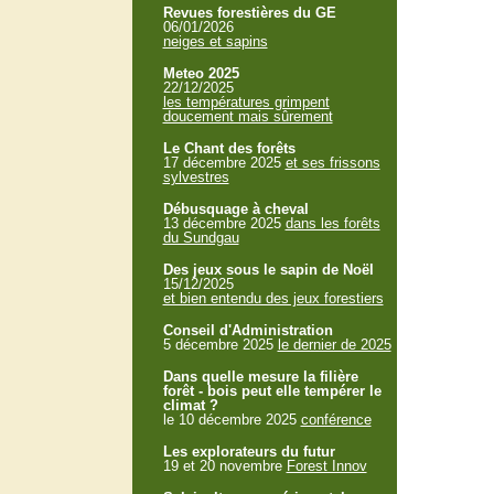
Revues forestières du GE
06/01/2026
neiges et sapins
Meteo 2025
22/12/2025
les températures grimpent
doucement mais sûrement
Le Chant des forêts
17 décembre 2025
et ses frissons
sylvestres
Débusquage à cheval
13 décembre 2025
dans les forêts
du Sundgau
Des jeux sous le sapin de Noël
15/12/2025
et bien entendu des jeux forestiers
Conseil d'Administration
5 décembre 2025
le dernier de 2025
Dans quelle mesure la filière
forêt - bois peut elle tempérer le
climat ?
le 10 décembre 2025
conférence
Les explorateurs du futur
19 et 20 novembre
Forest Innov