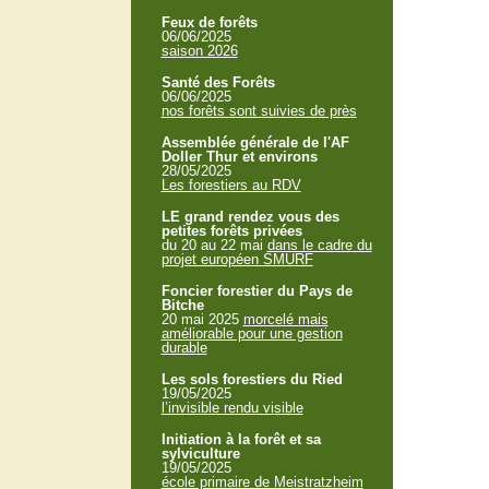
Feux de forêts
06/06/2025
saison 2026
Santé des Forêts
06/06/2025
nos forêts sont suivies de près
Assemblée générale de l'AF
Doller Thur et environs
28/05/2025
Les forestiers au RDV
LE grand rendez vous des
petites forêts privées
du 20 au 22 mai
dans le cadre du
projet européen SMURF
Foncier forestier du Pays de
Bitche
20 mai 2025
morcelé mais
améliorable pour une gestion
durable
Les sols forestiers du Ried
19/05/2025
l’invisible rendu visible
Initiation à la forêt et sa
sylviculture
19/05/2025
école primaire de Meistratzheim