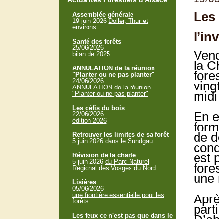
Actualités Forestiers d'Alsace
Les 
Assemblée générale
19 juin 2026
Doller, Thur et
environs
l’in
Santé des forêts
25/06/2026
Vend
bilan de 2025
la C
ANNULATION de la réunion
fore
"Planter ou ne pas planter"
24/06/2026
ving
ANNULATION de la réunion
midi
"Planter ou ne pas planter"
Les défis du bois
En ef
22/06/2026
édition 2026
form
de d
Retrouver les limites de sa forêt
5 juin 2026
dans le Sundgau
cond
est 
Révision de la charte
5 juin 2026
du Parc Naturel
fores
Régional des Vosges du Nord
une 
Lisières
05/06/2026
une frontière essentielle pour les
Aprè
forêts
part
Les feux ce n'est pas que dans le