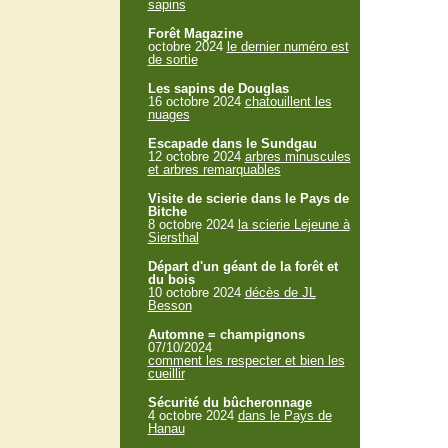
sapins
Forêt Magazine
octobre 2024
le dernier numéro est
de sortie
Les sapins de Douglas
16 octobre 2024
chatouillent les
nuages
Escapade dans le Sundgau
12 octobre 2024
arbres minuscules
et arbres remarquables
Visite de scierie dans le Pays de
Bitche
8 octobre 2024
la scierie Lejeune à
Siersthal
Départ d'un géant de la forêt et
du bois
10 octobre 2024
décès de JL
Besson
Automne = champignons
07/10/2024
comment les respecter et bien les
cueillir
Sécurité du bûcheronnage
4 octobre 2024
dans le Pays de
Hanau