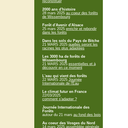
reconstituer
2000 ans d'histoire
28 mars 2025
au coeur des forêts
de Wissembourg
Forêt d'Avenir d'Alsace
25 mars 2025
enrichir et rebondir
dans les forêts
Dans les sols du Pays de Bitche
21 MARS 2025
quelles seront les
racines les plus adaptées
Les 3000 ha de forêts de
Wissembourg
21 MARS 2025
essentielles et à
découvrir en ce moment
L'eau qui vient des forêts
22 MARS 2025
Journée
Internationale de l'Eau
Le climat futur en France
22/03/2025
comment s'adapter ?
Journée Internationale des
Forêts
autour du 21 mars
au fond des bois
Au coeur des Vosges du Nord
14 mars 2025
assemblée générale