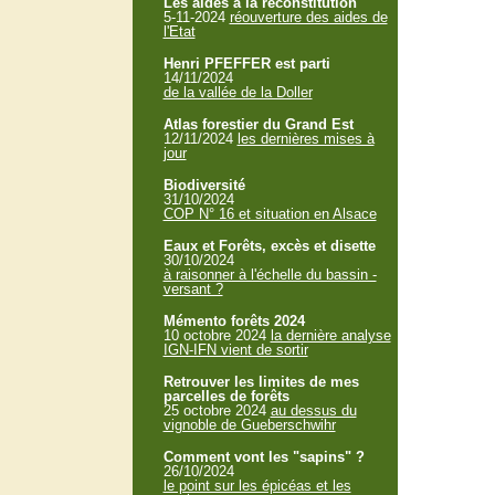
Les aides à la reconstitution
5-11-2024
réouverture des aides de
l'Etat
Henri PFEFFER est parti
14/11/2024
de la vallée de la Doller
Atlas forestier du Grand Est
12/11/2024
les dernières mises à
jour
Biodiversité
31/10/2024
COP N° 16 et situation en Alsace
Eaux et Forêts, excès et disette
30/10/2024
à raisonner à l'échelle du bassin -
versant ?
Mémento forêts 2024
10 octobre 2024
la dernière analyse
IGN-IFN vient de sortir
Retrouver les limites de mes
parcelles de forêts
25 octobre 2024
au dessus du
vignoble de Gueberschwihr
Comment vont les "sapins" ?
26/10/2024
le point sur les épicéas et les