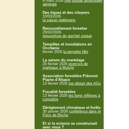
6 mars 2026
une grande assemblée
générale
Des tiques et des citoyens
10/03/2026
la saison redémarre
Renouvellement forestier
25/02/2026
réouverture du guichet unique
Tempêtes et inondations en
Occitanie
février 2026
la tempête Nils
La saison du martelage
20 février 2026
exercice de
marteaux à Mutzig
Association forestière Piémont
Plaine d'Alsace
13 février 2026
top départ des AGs
Fiscalité forestière
13 février 2026
les bons réflèxes à
connaître
Dérèglement climatique et forêts
30 janvier 2026
conférence dans le
Pays de Bitche
Et si la science se construisait
avec vous ?