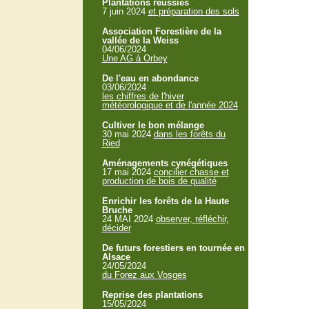
Plantations réussies
7 juin 2024
et préparation des sols
Association Forestière de la
vallée de la Weiss
04/06/2024
Une AG à Orbey
De l'eau en abondance
03/06/2024
les chiffres de l'hiver
météorologique et de l'année 2024
Cultiver le bon mélange
30 mai 2024
dans les forêts du
Ried
Aménagements cynégétiques
17 mai 2024
concilier chasse et
production de bois de qualité
Enrichir les forêts de la Haute
Bruche
24 MAI 2024
observer, réfléchir,
décider
De futurs forestiers en tournée en
Alsace
24/05/2024
du Forez aux Vosges
Reprise des plantations
15/05/2024