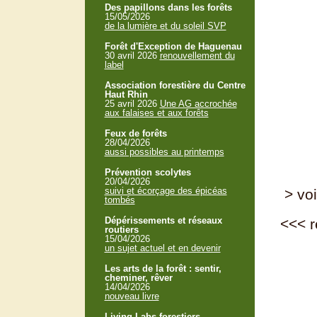
Des papillons dans les forêts
15/05/2026
de la lumière et du soleil SVP
Forêt d'Exception de Haguenau
30 avril 2026
renouvellement du
label
Association forestière du Centre
Haut Rhin
25 avril 2026
Une AG accrochée
aux falaises et aux forêts
Feux de forêts
28/04/2026
aussi possibles au printemps
Prévention scolytes
20/04/2026
suivi et écorçage des épicéas
> voi
tombés
Dépérissements et réseaux
<<<
r
routiers
15/04/2026
un sujet actuel et en devenir
Les arts de la forêt : sentir,
cheminer, rêver
14/04/2026
nouveau livre
Living Labs forestiers