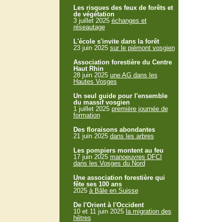
Les risques des feux de forêts et
de végétation
3 juillet 2025
échanges et
réseautage
L'école s'invite dans la forêt
23 juin 2025
sur le piémont vosgien
Association forestière du Centre
Haut Rhin
28 juin 2025
une AG dans les
Hautes Vosges
Un seul guide pour l'ensemble
du massif vosgien
1 juillet 2025
première journée de
formation
Des floraisons abondantes
21 juin 2025
dans les arbres
Les pompiers montent au feu
17 juin 2025
manoeuvres DFCI
dans les Vosges du Nord
Une association forestière qui
fête ses 100 ans
2025
à Bâle en Suisse
De l'Orient à l'Occident
10 et 11 juin 2025
la migration des
hêtres