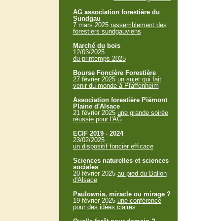
AG association forestière du
Sundgau
7 mars 2025
rassemblement des
forestiers sundgauviens
Marché du bois
12/03/2025
du printemps 2025
Bourse Foncière Forestière
27 février 2025
un sujet qui fait
venir du monde à Pfaffenheim
Association forestière Piémont
Plaine d'Alsace
21 février 2025
une grande soirée
réussie pour l'AG
ECIF 2019 - 2024
23/02/2025
un dispositif foncier efficace
Sciences naturelles et sciences
sociales
20 février 2025
au pied du Ballon
d'Alsace
Paulownia, miracle ou mirage ?
19 février 2025
une conférence
pour des idées claires