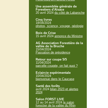
Une assemblée générale de
Forestiers d'Alsace
20 avril 2024
du côté de Labaroche
Cinq livres
18/04/2024
photos, science, voyage, géologie
Bois de Crise
15 avril 2024
annonce du Ministre
AG Association Forestière de la
vallée de la Bruche
15/04/2024
Passation de présidence
Retour sur coupe 5/5
11/04/2024
parcelle coupée, on fait quoi ?
Eclaircie expérimentale
10/04/2024
bienvenue dans le Caucase
Santé des forêts
avril 2024
bilan 2023 et alertes
2024
Salon FORST LIVE
12 au 14 avril 2024
le salon
forestier de la vallée du Rhin