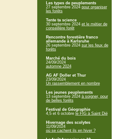
Les types de peuplements
27 septembre 2024
pour organiser
les forêts
Tente ta science
30 septembre 2024
et le métier de
conseillère forêt
Rencontre forestière franco
allemande à Karlsruhe
26 septembre 2024
sur les feux de
forêts
Marché du bois
24/09/2024
automne 2024
AG AF Doller et Thur
23/09/2024
Un rassemblement en nombre
Les jeunes peuplements
13 septembre 2024
à soigner, pour
de belles forêts
Festival de Géographie
4,5 et 6 octobre
le FIG à Saint Dié
Hivernage des scolytes
11/09/2024
où se cachent ils en hiver ?