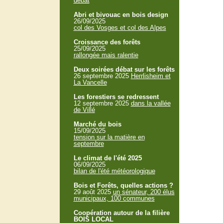
débat
Abri et bivouac en bois design
26/09/2025
col des Vosges et col des Alpes
Croissance des forêts
25/09/2025
rallongée mais ralentie
Deux soirées débat sur les forêts
26 septembre 2025
Herrlisheim et
La Vancelle
Les forestiers se redressent
12 septembre 2025
dans la vallée
de Villé
Marché du bois
15/09/2025
tension sur la matière en
septembre
Le climat de l'été 2025
06/09/2025
bilan de l'été météorologique
Bois et Forêts, quelles actions ?
29 août 2025
un sénateur, 200 élus
municipaux, 100 communes
Coopération autour de la filière
BOIS LOCAL