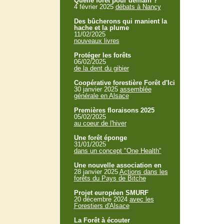
Quelle forêt pour demain ?
4 février 2025
débats à Nancy
Des bûcherons qui manient la
hache et la plume
11/02/2025
nouveaux livres
Protéger les forêts
06/02/2025
de la dent du gibier
Coopérative forestière Forêt d'Ici
30 janvier 2025
assemblée
générale en Alsace
Premières floraisons 2025
05/02/2025
au coeur de l'hiver
Une forêt éponge
31/01/2025
dans un concept "One Health"
Une nouvelle association en
28 janvier 2025
Actions dans les
forêts du Pays de Bitche
Projet européen SMURF
20 décembre 2024
avec les
Forestiers d'Alsace
La Forêt à écouter