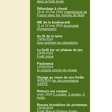
dans la forêt école
Débardage à cheval
18 et 19 mai 2024
championnat de
France dans les Vosges du Nord
WE de la biodiversité
11 et 12 mai 2024
écomusée
d'Ungersheim
Au fil de la laine
13/05/2024
pour protéger les plantations
La forêt sur un plateau de jeu
13/05/2024
Forêt mixte
Paulownia
12/05/2024
le miracle proche du mirage
Voyage au coeur de nos forêts
9/05/2024
les documentaires
d'ARTE
Retours sur coupes
mars 2024
5 coupes, 5 projets, 5
forêts
Revues forestières du printemps
23/04/2024
Forêt Mag et Parlons Forêts