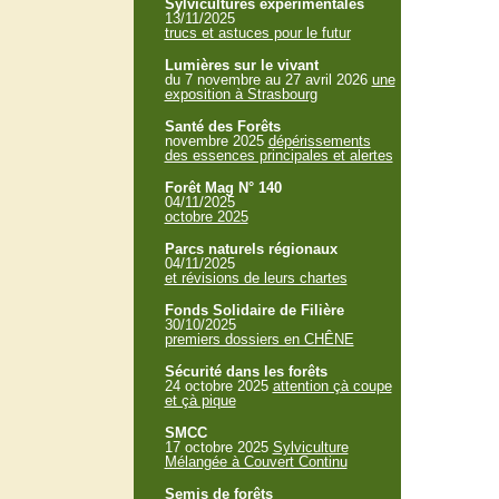
Sylvicultures expérimentales
13/11/2025
trucs et astuces pour le futur
Lumières sur le vivant
du 7 novembre au 27 avril 2026
une
exposition à Strasbourg
Santé des Forêts
novembre 2025
dépérissements
des essences principales et alertes
Forêt Mag N° 140
04/11/2025
octobre 2025
Parcs naturels régionaux
04/11/2025
et révisions de leurs chartes
Fonds Solidaire de Filière
30/10/2025
premiers dossiers en CHÊNE
Sécurité dans les forêts
24 octobre 2025
attention çà coupe
et çà pique
SMCC
17 octobre 2025
Sylviculture
Mélangée à Couvert Continu
Semis de forêts