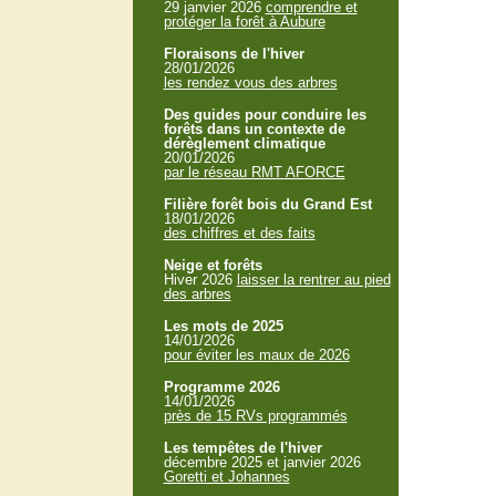
29 janvier 2026
comprendre et
protéger la forêt à Aubure
Floraisons de l'hiver
28/01/2026
les rendez vous des arbres
Des guides pour conduire les
forêts dans un contexte de
dérèglement climatique
20/01/2026
par le réseau RMT AFORCE
Filière forêt bois du Grand Est
18/01/2026
des chiffres et des faits
Neige et forêts
Hiver 2026
laisser la rentrer au pied
des arbres
Les mots de 2025
14/01/2026
pour éviter les maux de 2026
Programme 2026
14/01/2026
près de 15 RVs programmés
Les tempêtes de l'hiver
décembre 2025 et janvier 2026
Goretti et Johannes