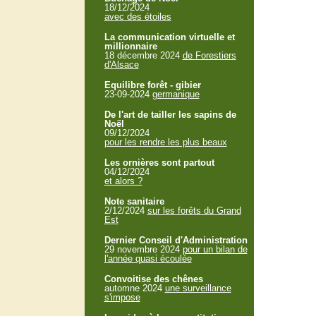
18/12/2024
avec des étoiles
La communication virtuelle et
millionnaire
18 décembre 2024
de Forestiers
d'Alsace
Equilibre forêt - gibier
23-09-2024
germanique
De l'art de tailler les sapins de
Noël
09/12/2024
pour les rendre les plus beaux
Les ornières sont partout
04/12/2024
et alors ?
Note sanitaire
2/12/2024
sur les forêts du Grand
Est
Dernier Conseil d'Administration
29 novembre 2024
pour un bilan de
l'année quasi écoulée
Convoitise des chênes
automne 2024
une surveillance
s'impose