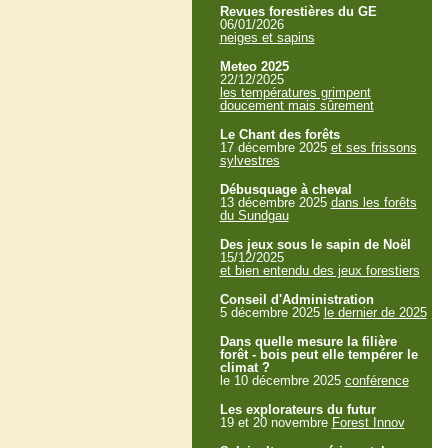
Revues forestières du GE
06/01/2026
neiges et sapins
Meteo 2025
22/12/2025
les températures grimpent
doucement mais sûrement
Le Chant des forêts
17 décembre 2025
et ses frissons
sylvestres
Débusquage à cheval
13 décembre 2025
dans les forêts
du Sundgau
Des jeux sous le sapin de Noël
15/12/2025
et bien entendu des jeux forestiers
Conseil d'Administration
5 décembre 2025
le dernier de 2025
Dans quelle mesure la filière
forêt - bois peut elle tempérer le
climat ?
le 10 décembre 2025
conférence
Les explorateurs du futur
19 et 20 novembre
Forest Innov