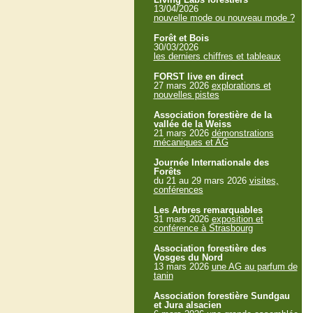
13/04/2026
nouvelle mode ou nouveau mode ?
Forêt et Bois
30/03/2026
les derniers chiffres et tableaux
FORST live en direct
27 mars 2026
explorations et
nouvelles pistes
Association forestière de la
vallée de la Weiss
21 mars 2026
démonstrations
mécaniques et AG
Journée Internationale des
Forêts
du 21 au 29 mars 2026
visites,
conférences
Les Arbres remarquables
31 mars 2026
exposition et
conférence à Strasbourg
Association forestière des
Vosges du Nord
13 mars 2026
une AG au parfum de
tanin
Association forestière Sundgau
et Jura alsacien