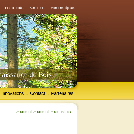
-
Plan d'accès
-
Plan du site
-
Mentions légales
Innovations
Contact
Partenaires
-
-
>
accueil
>
accueil
>
actualites