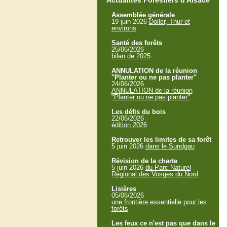
Actualités Forestiers d'Alsace
Assemblée générale
19 juin 2026
Doller, Thur et
environs
Santé des forêts
25/06/2026
bilan de 2025
ANNULATION de la réunion
"Planter ou ne pas planter"
24/06/2026
ANNULATION de la réunion
"Planter ou ne pas planter"
Les défis du bois
22/06/2026
édition 2026
Retrouver les limites de sa forêt
5 juin 2026
dans le Sundgau
Révision de la charte
5 juin 2026
du Parc Naturel
Régional des Vosges du Nord
Lisières
05/06/2026
une frontière essentielle pour les
forêts
Les feux ce n'est pas que dans le