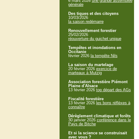
6 mars 2026
une grande assemblée
générale
Des tiques et des citoyens
10/03/2026
la saison redémarre
Renouvellement forestier
25/02/2026
réouverture du guichet unique
Tempêtes et inondations en
Occitanie
février 2026
la tempête Nils
La saison du martelage
20 février 2026
exercice de
marteaux à Mutzig
Association forestière Piémont
Plaine d'Alsace
13 février 2026
top départ des AGs
Fiscalité forestière
13 février 2026
les bons réflèxes à
connaître
Dérèglement climatique et forêts
30 janvier 2026
conférence dans le
Pays de Bitche
Et si la science se construisait
avec vous ?