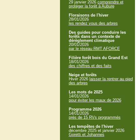
29 janvier 2026
comprendre et
protéger la forêt à Aubure
Floraisons de l'hiver
28/01/2026
les rendez vous des arbres
Des guides pour conduire les
forêts dans un contexte de
dérèglement climatique
20/01/2026
par le réseau RMT AFORCE
Filière forêt bois du Grand Est
18/01/2026
des chiffres et des faits
Neige et forêts
Hiver 2026
laisser la rentrer au pied
des arbres
Les mots de 2025
14/01/2026
pour éviter les maux de 2026
Programme 2026
14/01/2026
près de 15 RVs programmés
Les tempêtes de l'hiver
décembre 2025 et janvier 2026
Goretti et Johannes