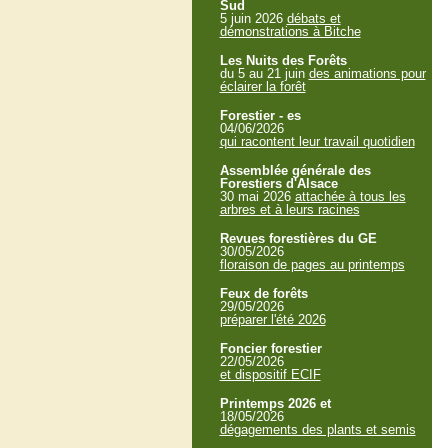
Sud
5 juin 2026
débats et
démonstrations à Bitche
Les Nuits des Forêts
du 5 au 21 juin
des animations pour
éclairer la forêt
Forestier - es
04/06/2026
qui racontent leur travail quotidien
Assemblée générale des
Forestiers d'Alsace
30 mai 2026
attachée à tous les
arbres et à leurs racines
Revues forestières du GE
30/05/2026
floraison de pages au printemps
Feux de forêts
29/05/2026
préparer l'été 2026
Foncier forestier
22/05/2026
et dispositif ECIF
Printemps 2026 et
18/05/2026
dégagements des plants et semis