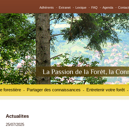
Adhérents
-
Extranet
-
Lexique
-
FAQ
-
Agenda
-
Contact
e forestière
Partager des connaissances
Entretenir votre forêt
-
-
-
Actualites
25/07/2025