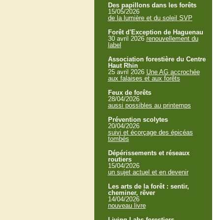
Des papillons dans les forêts
15/05/2026
de la lumière et du soleil SVP
Forêt d'Exception de Haguenau
30 avril 2026
renouvellement du
label
Association forestière du Centre
Haut Rhin
25 avril 2026
Une AG accrochée
aux falaises et aux forêts
Feux de forêts
28/04/2026
aussi possibles au printemps
Prévention scolytes
20/04/2026
suivi et écorçage des épicéas
tombés
Dépérissements et réseaux
routiers
15/04/2026
un sujet actuel et en devenir
Les arts de la forêt : sentir,
cheminer, rêver
14/04/2026
nouveau livre
Living Labs forestiers