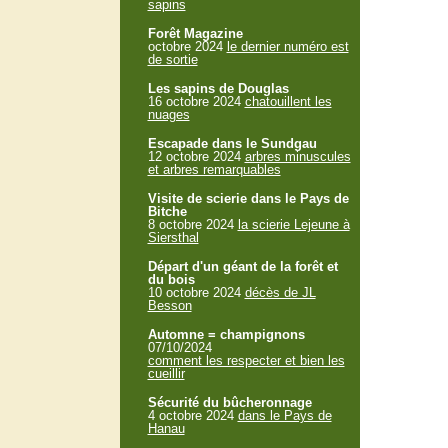
sapins
Forêt Magazine
octobre 2024
le dernier numéro est
de sortie
Les sapins de Douglas
16 octobre 2024
chatouillent les
nuages
Escapade dans le Sundgau
12 octobre 2024
arbres minuscules
et arbres remarquables
Visite de scierie dans le Pays de
Bitche
8 octobre 2024
la scierie Lejeune à
Siersthal
Départ d'un géant de la forêt et
du bois
10 octobre 2024
décès de JL
Besson
Automne = champignons
07/10/2024
comment les respecter et bien les
cueillir
Sécurité du bûcheronnage
4 octobre 2024
dans le Pays de
Hanau