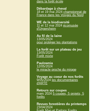
dans la forêt école
Débardage à cheval
18 et 19 mai 2024
championnat de
France dans les Vosges du Nord
WE de la biodiversité
11 et 12 mai 2024
écomusée
d'Ungersheim
Au fil de la laine
13/05/2024
pour protéger les plantations
La forêt sur un plateau de jeu
13/05/2024
Forêt mixte
Paulownia
12/05/2024
le miracle proche du mirage
Voyage au coeur de nos forêts
9/05/2024
les documentaires
d'ARTE
Retours sur coupes
mars 2024
5 coupes, 5 projets, 5
forêts
Revues forestières du printemps
23/04/2024
Forêt Mag et Parlons Forêts