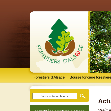
Forestiers d'Alsace
Bourse foncière forestièr
-
Actu
26/0