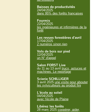
Baisses de productivités
24/04/2025
dans 95% des forêts françaises
Fourmis
22/04/2025
les ingénieures et infirmières de la
forêt
Les revues forestières d'avril
17/04/2025
2 numéros sinon rien
Vols de bois sur pied
12/04/2025
un N° d'appel
Salon FORST Live
du 11 au 13 avril
trucs, astuces et
machines. Le reportage
Scierie SCHILLIGER
3 avril 2025
une visite pour abouter
les sylviculteurs au produit fini
L'école au soleil
04/04/2025
avec l'école de Plaine
Libérez les forêts
28 mars 2025
coopérer, aider,