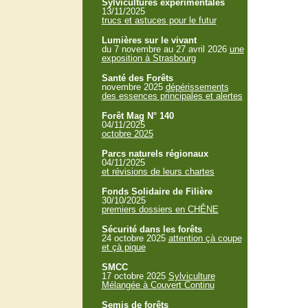
Sylvicultures expérimentales
13/11/2025
trucs et astuces pour le futur
Lumières sur le vivant
du 7 novembre au 27 avril 2026
une
exposition à Strasbourg
Santé des Forêts
novembre 2025
dépérissements
des essences principales et alertes
Forêt Mag N° 140
04/11/2025
octobre 2025
Parcs naturels régionaux
04/11/2025
et révisions de leurs chartes
Fonds Solidaire de Filière
30/10/2025
premiers dossiers en CHÊNE
Sécurité dans les forêts
24 octobre 2025
attention çà coupe
et çà pique
SMCC
17 octobre 2025
Sylviculture
Mélangée à Couvert Continu
Semis de forêts