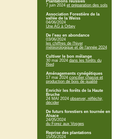
Plantations réussies
7 juin 2024
et préparation des sols
Association Forestière de la
vallée de la Weiss
04/06/2024
Une AG à Orbey
De l'eau en abondance
03/06/2024
les chiffres de l'hiver
météorologique et de l'année 2024
Cultiver le bon mélange
30 mai 2024
dans les forêts du
Ried
Aménagements cynégétiques
17 mai 2024
concilier chasse et
production de bois de qualité
Enrichir les forêts de la Haute
Bruche
24 MAI 2024
observer, réfléchir,
décider
De futurs forestiers en tournée en
Alsace
24/05/2024
du Forez aux Vosges
Reprise des plantations
15/05/2024