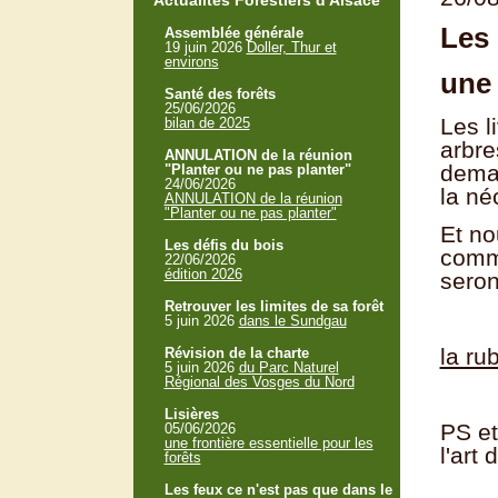
Actualités Forestiers d'Alsace
Les 
Assemblée générale
19 juin 2026
Doller, Thur et
environs
une 
Santé des forêts
25/06/2026
Les l
bilan de 2025
arbre
ANNULATION de la réunion
deman
"Planter ou ne pas planter"
24/06/2026
la né
ANNULATION de la réunion
"Planter ou ne pas planter"
Et no
Les défis du bois
comma
22/06/2026
édition 2026
seron
Retrouver les limites de sa forêt
5 juin 2026
dans le Sundgau
la ru
Révision de la charte
5 juin 2026
du Parc Naturel
Régional des Vosges du Nord
Lisières
PS et
05/06/2026
une frontière essentielle pour les
l'art
forêts
Les feux ce n'est pas que dans le