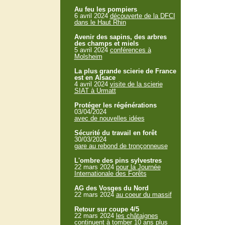
Au feu les pompiers
6 avril 2024
découverte de la DFCI
dans le Haut Rhin
Avenir des sapins, des arbres
des champs et miels
5 avril 2024
conférences à
Molsheim
La plus grande scierie de France
est en Alsace
4 avril 2024
visite de la scierie
SIAT à Urmatt
Protéger les régénérations
03/04/2024
avec de nouvelles idées
Sécurité du travail en forêt
30/03/2024
gare au rebond de tronçonneuse
L'ombre des pins sylvestres
22 mars 2024
pour la Journée
Internationale des Forêts
AG des Vosges du Nord
22 mars 2024
au coeur du massif
Retour sur coupe 4/5
22 mars 2024
les châtaignes
continuent à tomber 10 ans plus