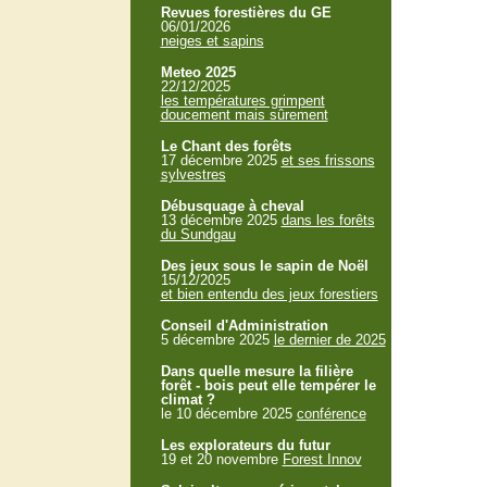
Revues forestières du GE
06/01/2026
neiges et sapins
Meteo 2025
22/12/2025
les températures grimpent
doucement mais sûrement
Le Chant des forêts
17 décembre 2025
et ses frissons
sylvestres
Débusquage à cheval
13 décembre 2025
dans les forêts
du Sundgau
Des jeux sous le sapin de Noël
15/12/2025
et bien entendu des jeux forestiers
Conseil d'Administration
5 décembre 2025
le dernier de 2025
Dans quelle mesure la filière
forêt - bois peut elle tempérer le
climat ?
le 10 décembre 2025
conférence
Les explorateurs du futur
19 et 20 novembre
Forest Innov