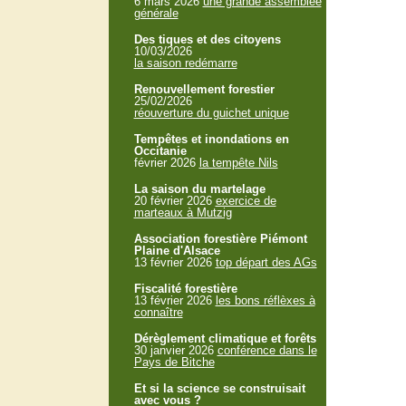
6 mars 2026
une grande assemblée
générale
Des tiques et des citoyens
10/03/2026
la saison redémarre
Renouvellement forestier
25/02/2026
réouverture du guichet unique
Tempêtes et inondations en
Occitanie
février 2026
la tempête Nils
La saison du martelage
20 février 2026
exercice de
marteaux à Mutzig
Association forestière Piémont
Plaine d'Alsace
13 février 2026
top départ des AGs
Fiscalité forestière
13 février 2026
les bons réflèxes à
connaître
Dérèglement climatique et forêts
30 janvier 2026
conférence dans le
Pays de Bitche
Et si la science se construisait
avec vous ?