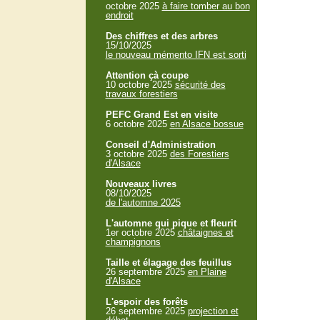
octobre 2025
à faire tomber au bon
endroit
Des chiffres et des arbres
15/10/2025
le nouveau mémento IFN est sorti
Attention çà coupe
10 octobre 2025
sécurité des
travaux forestiers
PEFC Grand Est en visite
6 octobre 2025
en Alsace bossue
Conseil d'Administration
3 octobre 2025
des Forestiers
d'Alsace
Nouveaux livres
08/10/2025
de l'automne 2025
L'automne qui pique et fleurit
1er octobre 2025
châtaignes et
champignons
Taille et élagage des feuillus
26 septembre 2025
en Plaine
d'Alsace
L'espoir des forêts
26 septembre 2025
projection et