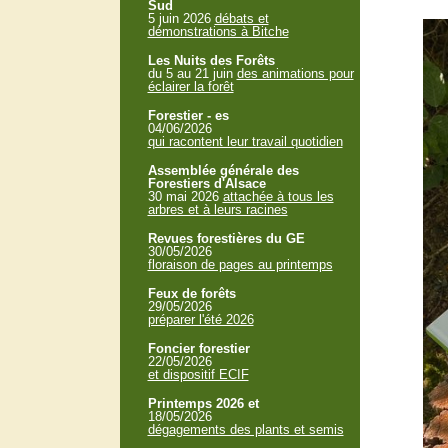
Sud
5 juin 2026
débats et
démonstrations à Bitche
Les Nuits des Forêts
du 5 au 21 juin
des animations pour
éclairer la forêt
Forestier - es
04/06/2026
qui racontent leur travail quotidien
Assemblée générale des
Forestiers d'Alsace
30 mai 2026
attachée à tous les
arbres et à leurs racines
Revues forestières du GE
30/05/2026
floraison de pages au printemps
Feux de forêts
29/05/2026
préparer l'été 2026
Foncier forestier
22/05/2026
et dispositif ECIF
Printemps 2026 et
18/05/2026
dégagements des plants et semis