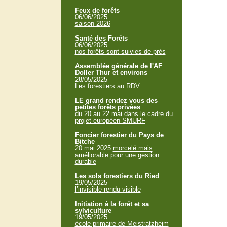
Feux de forêts
06/06/2025
saison 2026
Santé des Forêts
06/06/2025
nos forêts sont suivies de près
Assemblée générale de l'AF
Doller Thur et environs
28/05/2025
Les forestiers au RDV
LE grand rendez vous des
petites forêts privées
du 20 au 22 mai
dans le cadre du
projet européen SMURF
Foncier forestier du Pays de
Bitche
20 mai 2025
morcelé mais
améliorable pour une gestion
durable
Les sols forestiers du Ried
19/05/2025
l’invisible rendu visible
Initiation à la forêt et sa
sylviculture
19/05/2025
école primaire de Meistratzheim