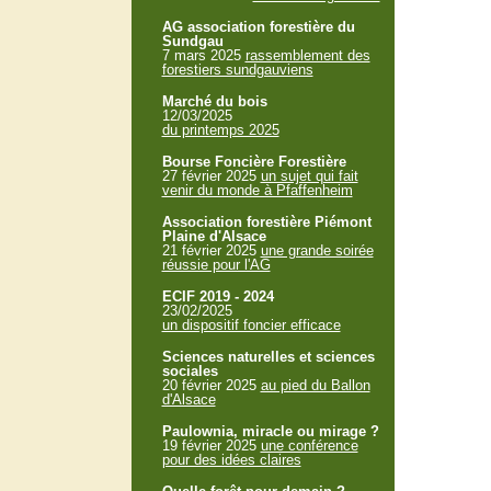
AG association forestière du
Sundgau
7 mars 2025
rassemblement des
forestiers sundgauviens
Marché du bois
12/03/2025
du printemps 2025
Bourse Foncière Forestière
27 février 2025
un sujet qui fait
venir du monde à Pfaffenheim
Association forestière Piémont
Plaine d'Alsace
21 février 2025
une grande soirée
réussie pour l'AG
ECIF 2019 - 2024
23/02/2025
un dispositif foncier efficace
Sciences naturelles et sciences
sociales
20 février 2025
au pied du Ballon
d'Alsace
Paulownia, miracle ou mirage ?
19 février 2025
une conférence
pour des idées claires