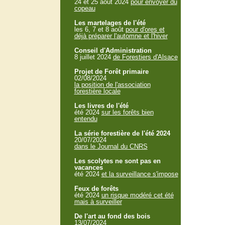
24 et 25 aout 2024
pour envoyer du
copeau
Les martelages de l'été
les 6, 7 et 8 août
pour d'ores et
déjà préparer l'automne et l'hiver
Conseil d'Administration
8 juillet 2024
de Forestiers d'Alsace
Projet de Forêt primaire
02/08/2024
la position de l'association
forestière locale
Les livres de l'été
été 2024
sur les forêts bien
entendu
La série forestière de l'été 2024
20/07/2024
dans le Journal du CNRS
Les scolytes ne sont pas en
vacances
été 2024
et la surveillance s'impose
Feux de forêts
été 2024
un risque modéré cet été
mais à surveiller
De l'art au fond des bois
13/07/2024