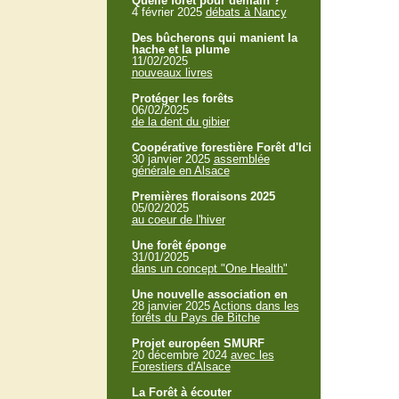
Quelle forêt pour demain ?
4 février 2025
débats à Nancy
Des bûcherons qui manient la
hache et la plume
11/02/2025
nouveaux livres
Protéger les forêts
06/02/2025
de la dent du gibier
Coopérative forestière Forêt d'Ici
30 janvier 2025
assemblée
générale en Alsace
Premières floraisons 2025
05/02/2025
au coeur de l'hiver
Une forêt éponge
31/01/2025
dans un concept "One Health"
Une nouvelle association en
28 janvier 2025
Actions dans les
forêts du Pays de Bitche
Projet européen SMURF
20 décembre 2024
avec les
Forestiers d'Alsace
La Forêt à écouter