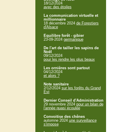
18/12/2024
avec des étoiles
La communication virtuelle et
millionnaire
18 décembre 2024
de Forestiers
d'Alsace
Equilibre forêt - gibier
23-09-2024
germanique
De l'art de tailler les sapins de
Noël
09/12/2024
pour les rendre les plus beaux
Les ornières sont partout
04/12/2024
et alors ?
Note sanitaire
2/12/2024
sur les forêts du Grand
Est
Dernier Conseil d'Administration
29 novembre 2024
pour un bilan de
l'année quasi écoulée
Convoitise des chênes
automne 2024
une surveillance
s'impose