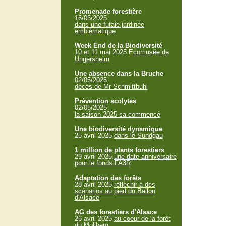
Promenade forestière
16/05/2025
dans une futaie jardinée
emblématique
Week End de la Biodiversité
10 et 11 mai 2025
Ecomusée de
Ungersheim
Une absence dans la Bruche
02/05/2025
décès de Mr Schmittbuhl
Prévention scolytes
02/05/2025
la saison 2025 sa commencé
Une biodiversité dynamique
25 avril 2025
dans le Sundgau
1 million de plants forestiers
29 avril 2025
une date anniversaire
pour le fonds FA3R
Adaptation des forêts
28 avril 2025
réfléchir à des
scénarios au pied du Ballon
d'Alsace
AG des forestiers d'Alsace
26 avril 2025
au coeur de la forêt
du Mollberg