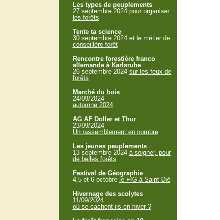
Les types de peuplements
27 septembre 2024
pour organiser
les forêts
Tente ta science
30 septembre 2024
et le métier de
conseillère forêt
Rencontre forestière franco
allemande à Karlsruhe
26 septembre 2024
sur les feux de
forêts
Marché du bois
24/09/2024
automne 2024
AG AF Doller et Thur
23/09/2024
Un rassemblement en nombre
Les jeunes peuplements
13 septembre 2024
à soigner, pour
de belles forêts
Festival de Géographie
4,5 et 6 octobre
le FIG à Saint Dié
Hivernage des scolytes
11/09/2024
où se cachent ils en hiver ?