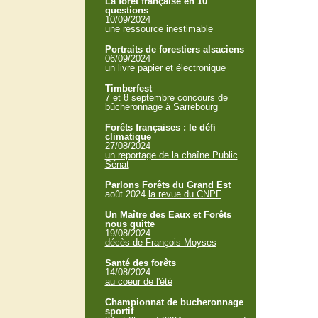
La forêt française en 10
questions
10/09/2024
une ressource inestimable
Portraits de forestiers alsaciens
06/09/2024
un livre papier et électronique
Timberfest
7 et 8 septembre
concours de
bûcheronnage à Sarrebourg
Forêts françaises : le défi
climatique
27/08/2024
un reportage de la chaîne Public
Sénat
Parlons Forêts du Grand Est
août 2024
la revue du CNPF
Un Maître des Eaux et Forêts
nous quitte
19/08/2024
décès de François Moyses
Santé des forêts
14/08/2024
au coeur de l'été
Championnat de bucheronnage
sportif