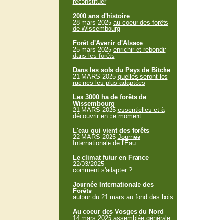
reconstituer
2000 ans d'histoire
28 mars 2025
au coeur des forêts
de Wissembourg
Forêt d'Avenir d'Alsace
25 mars 2025
enrichir et rebondir
dans les forêts
Dans les sols du Pays de Bitche
21 MARS 2025
quelles seront les
racines les plus adaptées
Les 3000 ha de forêts de
Wissembourg
21 MARS 2025
essentielles et à
découvrir en ce moment
L'eau qui vient des forêts
22 MARS 2025
Journée
Internationale de l'Eau
Le climat futur en France
22/03/2025
comment s'adapter ?
Journée Internationale des
Forêts
autour du 21 mars
au fond des bois
Au coeur des Vosges du Nord
14 mars 2025
assemblée générale