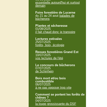
essentielle aujourd'hui et surtout
demain
Foire forestière de Lucerne
du 21 au 24 aout
balades de
bûcherons
Plantes et sécheresse
01/08/2025
il fait chaud donc je transpire
Lectures estivales
25/07/2025
forêts, bois, écologie
Revues forestières Grand Est
10/07/2025
vos lectures de l'été
Le concours de bûcherons
07/07/2025
de Schirrhein
Bois mort et/ou bois
combustible
06/07/2025
à ne pas opposer trop vite
Comment se portent les forêts de
chênes ?
04/07/2025
la loupe grossissante du DSF