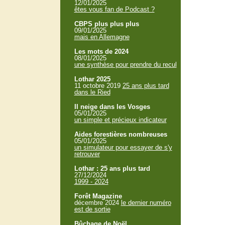
12/01/2025
êtes vous fan de Podcast ?
CBPS plus plus plus
09/01/2025
mais en Allemagne
Les mots de 2024
08/01/2025
une synthèse pour prendre du recul
Lothar 2025
11 octobre 2019
25 ans plus tard
dans le Ried
Il neige dans les Vosges
05/01/2025
un simple et précieux indicateur
Aides forestières nombreuses
05/01/2025
un simulateur pour essayer de s'y
retrouver
Lothar : 25 ans plus tard
27/12/2024
1999 - 2024
Forêt Magazine
décembre 2024
le dernier numéro
est de sortie
Bûchage de Noël