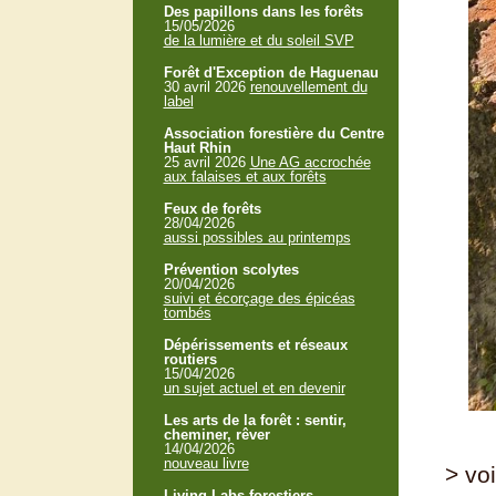
Des papillons dans les forêts
15/05/2026
de la lumière et du soleil SVP
Forêt d'Exception de Haguenau
30 avril 2026
renouvellement du
label
Association forestière du Centre
Haut Rhin
25 avril 2026
Une AG accrochée
aux falaises et aux forêts
Feux de forêts
28/04/2026
aussi possibles au printemps
Prévention scolytes
20/04/2026
suivi et écorçage des épicéas
tombés
Dépérissements et réseaux
routiers
15/04/2026
un sujet actuel et en devenir
Les arts de la forêt : sentir,
cheminer, rêver
14/04/2026
nouveau livre
> voi
Living Labs forestiers