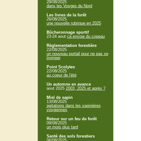
28/08/2025
dans les Vosges du Nord
Les livres de la forêt
26/08/2025
une nouvelle rubrique en 2025
Bûcheronnage sportif
23-24 aout
çà envoie du copeau
Règlementation forestière
22/08/2025
un nouveau portail pour ne pas se
tromper
Point Scolytes
22/08/2025
au coeur de l'été
Un automne en avance
aout 2025
2003, 2025 et après ?
Miel de sapin
13/08/2025
agitations dans les sapinières
vosgiennes
Retour sur un feu de forêt
09/08/2025
un mois plus tard
Santé des sols forestiers
06/08/2025