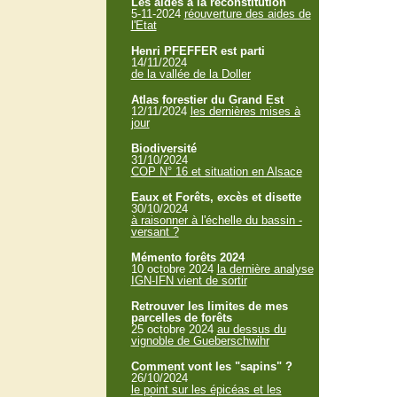
Les aides à la reconstitution
5-11-2024
réouverture des aides de
l'Etat
Henri PFEFFER est parti
14/11/2024
de la vallée de la Doller
Atlas forestier du Grand Est
12/11/2024
les dernières mises à
jour
Biodiversité
31/10/2024
COP N° 16 et situation en Alsace
Eaux et Forêts, excès et disette
30/10/2024
à raisonner à l'échelle du bassin -
versant ?
Mémento forêts 2024
10 octobre 2024
la dernière analyse
IGN-IFN vient de sortir
Retrouver les limites de mes
parcelles de forêts
25 octobre 2024
au dessus du
vignoble de Gueberschwihr
Comment vont les "sapins" ?
26/10/2024
le point sur les épicéas et les