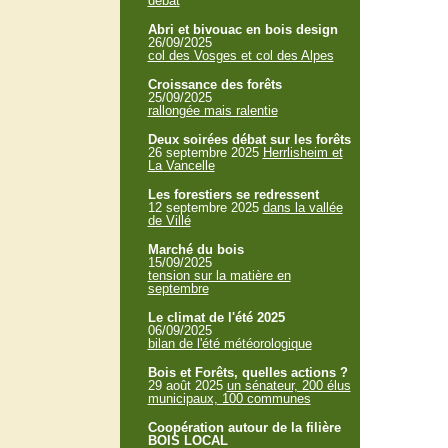
débat
Abri et bivouac en bois design
26/09/2025
col des Vosges et col des Alpes
Croissance des forêts
25/09/2025
rallongée mais ralentie
Deux soirées débat sur les forêts
26 septembre 2025
Herrlisheim et
La Vancelle
Les forestiers se redressent
12 septembre 2025
dans la vallée
de Villé
Marché du bois
15/09/2025
tension sur la matière en
septembre
Le climat de l'été 2025
06/09/2025
bilan de l'été météorologique
Bois et Forêts, quelles actions ?
29 août 2025
un sénateur, 200 élus
municipaux, 100 communes
Coopération autour de la filière
BOIS LOCAL