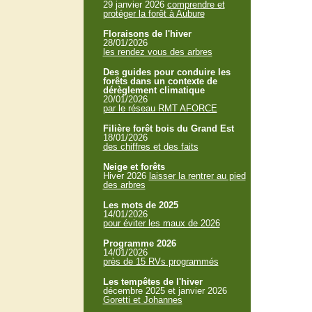
29 janvier 2026
comprendre et
protéger la forêt à Aubure
Floraisons de l'hiver
28/01/2026
les rendez vous des arbres
Des guides pour conduire les
forêts dans un contexte de
dérèglement climatique
20/01/2026
par le réseau RMT AFORCE
Filière forêt bois du Grand Est
18/01/2026
des chiffres et des faits
Neige et forêts
Hiver 2026
laisser la rentrer au pied
des arbres
Les mots de 2025
14/01/2026
pour éviter les maux de 2026
Programme 2026
14/01/2026
près de 15 RVs programmés
Les tempêtes de l'hiver
décembre 2025 et janvier 2026
Goretti et Johannes