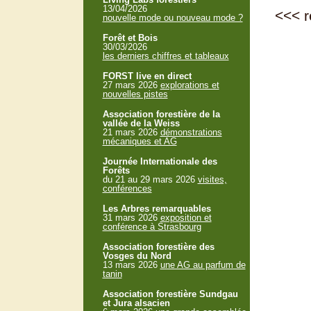
13/04/2026
<<<
r
nouvelle mode ou nouveau mode ?
Forêt et Bois
30/03/2026
les derniers chiffres et tableaux
FORST live en direct
27 mars 2026
explorations et
nouvelles pistes
Association forestière de la
vallée de la Weiss
21 mars 2026
démonstrations
mécaniques et AG
Journée Internationale des
Forêts
du 21 au 29 mars 2026
visites,
conférences
Les Arbres remarquables
31 mars 2026
exposition et
conférence à Strasbourg
Association forestière des
Vosges du Nord
13 mars 2026
une AG au parfum de
tanin
Association forestière Sundgau
et Jura alsacien