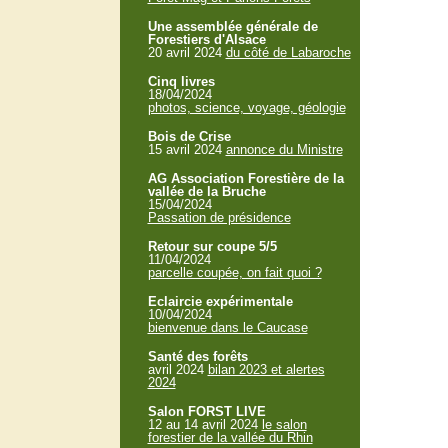
Une assemblée générale de
Forestiers d'Alsace
20 avril 2024
du côté de Labaroche
Cinq livres
18/04/2024
photos, science, voyage, géologie
Bois de Crise
15 avril 2024
annonce du Ministre
AG Association Forestière de la
vallée de la Bruche
15/04/2024
Passation de présidence
Retour sur coupe 5/5
11/04/2024
parcelle coupée, on fait quoi ?
Eclaircie expérimentale
10/04/2024
bienvenue dans le Caucase
Santé des forêts
avril 2024
bilan 2023 et alertes
2024
Salon FORST LIVE
12 au 14 avril 2024
le salon
forestier de la vallée du Rhin