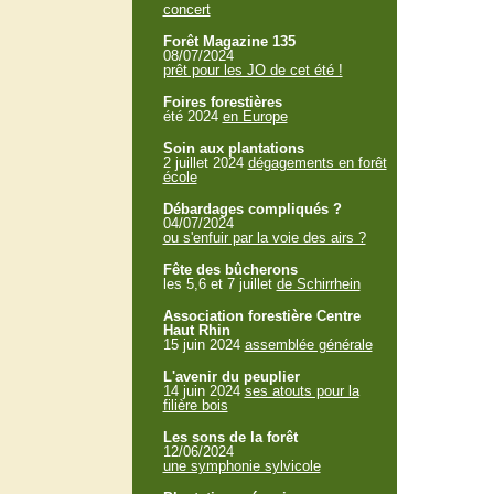
concert
Forêt Magazine 135
08/07/2024
prêt pour les JO de cet été !
Foires forestières
été 2024
en Europe
Soin aux plantations
2 juillet 2024
dégagements en forêt
école
Débardages compliqués ?
04/07/2024
ou s'enfuir par la voie des airs ?
Fête des bûcherons
les 5,6 et 7 juillet
de Schirrhein
Association forestière Centre
Haut Rhin
15 juin 2024
assemblée générale
L'avenir du peuplier
14 juin 2024
ses atouts pour la
filière bois
Les sons de la forêt
12/06/2024
une symphonie sylvicole