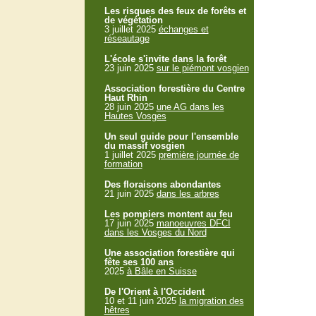
Les risques des feux de forêts et
de végétation
3 juillet 2025
échanges et
réseautage
L'école s'invite dans la forêt
23 juin 2025
sur le piémont vosgien
Association forestière du Centre
Haut Rhin
28 juin 2025
une AG dans les
Hautes Vosges
Un seul guide pour l'ensemble
du massif vosgien
1 juillet 2025
première journée de
formation
Des floraisons abondantes
21 juin 2025
dans les arbres
Les pompiers montent au feu
17 juin 2025
manoeuvres DFCI
dans les Vosges du Nord
Une association forestière qui
fête ses 100 ans
2025
à Bâle en Suisse
De l'Orient à l'Occident
10 et 11 juin 2025
la migration des
hêtres