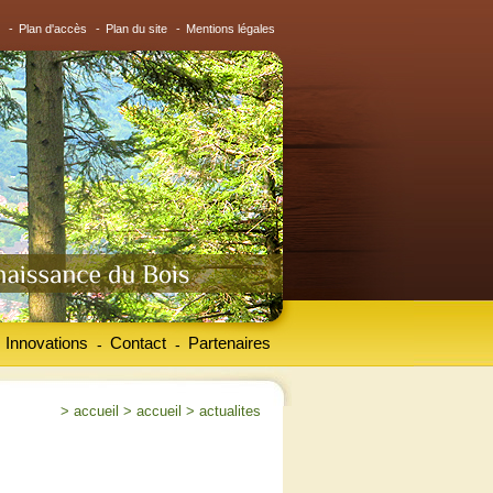
-
Plan d'accès
-
Plan du site
-
Mentions légales
Innovations
Contact
Partenaires
-
-
>
accueil
>
accueil
>
actualites