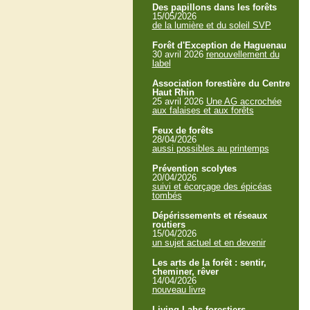
Des papillons dans les forêts
15/05/2026
de la lumière et du soleil SVP
Forêt d'Exception de Haguenau
30 avril 2026
renouvellement du
label
Association forestière du Centre
Haut Rhin
25 avril 2026
Une AG accrochée
aux falaises et aux forêts
Feux de forêts
28/04/2026
aussi possibles au printemps
Prévention scolytes
20/04/2026
suivi et écorçage des épicéas
tombés
Dépérissements et réseaux
routiers
15/04/2026
un sujet actuel et en devenir
Les arts de la forêt : sentir,
cheminer, rêver
14/04/2026
nouveau livre
Living Labs forestiers