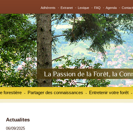
Adhérents
-
Extranet
-
Lexique
-
FAQ
-
Agenda
-
Contact
e forestière
Partager des connaissances
Entretenir votre forêt
-
-
-
Actualites
06/09/2025