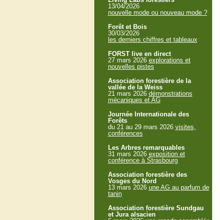
13/04/2026
nouvelle mode ou nouveau mode ?
Forêt et Bois
30/03/2026
les derniers chiffres et tableaux
FORST live en direct
27 mars 2026
explorations et
nouvelles pistes
Association forestière de la
vallée de la Weiss
21 mars 2026
démonstrations
mécaniques et AG
Journée Internationale des
Forêts
du 21 au 29 mars 2026
visites,
conférences
Les Arbres remarquables
31 mars 2026
exposition et
conférence à Strasbourg
Association forestière des
Vosges du Nord
13 mars 2026
une AG au parfum de
tanin
Association forestière Sundgau
et Jura alsacien