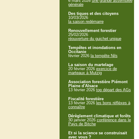
6 mars 2026
une grande assemblée
générale
Des tiques et des citoyens
10/03/2026
la saison redémarre
Renouvellement forestier
25/02/2026
réouverture du guichet unique
Tempêtes et inondations en
Occitanie
février 2026
la tempête Nils
La saison du martelage
20 février 2026
exercice de
marteaux à Mutzig
Association forestière Piémont
Plaine d'Alsace
13 février 2026
top départ des AGs
Fiscalité forestière
13 février 2026
les bons réflèxes à
connaître
Dérèglement climatique et forêts
30 janvier 2026
conférence dans le
Pays de Bitche
Et si la science se construisait
avec vous ?