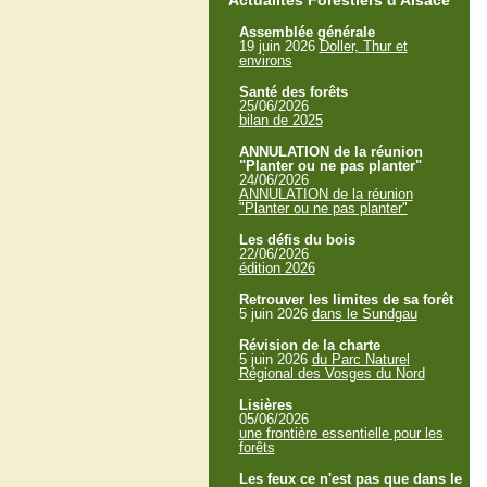
Actualités Forestiers d'Alsace
Assemblée générale
19 juin 2026
Doller, Thur et
environs
Santé des forêts
25/06/2026
bilan de 2025
ANNULATION de la réunion
"Planter ou ne pas planter"
24/06/2026
ANNULATION de la réunion
"Planter ou ne pas planter"
Les défis du bois
22/06/2026
édition 2026
Retrouver les limites de sa forêt
5 juin 2026
dans le Sundgau
Révision de la charte
5 juin 2026
du Parc Naturel
Régional des Vosges du Nord
Lisières
05/06/2026
une frontière essentielle pour les
forêts
Les feux ce n'est pas que dans le