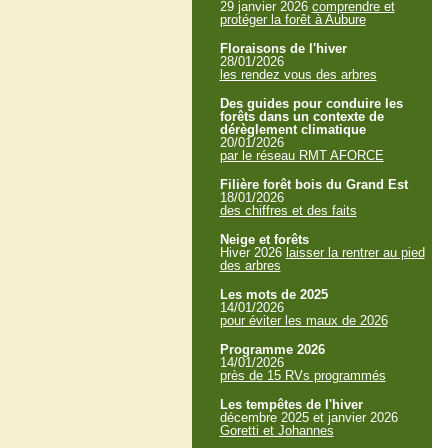
29 janvier 2026
comprendre et
protéger la forêt à Aubure
Floraisons de l'hiver
28/01/2026
les rendez vous des arbres
Des guides pour conduire les
forêts dans un contexte de
dérèglement climatique
20/01/2026
par le réseau RMT AFORCE
Filière forêt bois du Grand Est
18/01/2026
des chiffres et des faits
Neige et forêts
Hiver 2026
laisser la rentrer au pied
des arbres
Les mots de 2025
14/01/2026
pour éviter les maux de 2026
Programme 2026
14/01/2026
près de 15 RVs programmés
Les tempêtes de l'hiver
décembre 2025 et janvier 2026
Goretti et Johannes