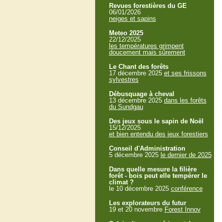
Revues forestières du GE
06/01/2026
neiges et sapins
Meteo 2025
22/12/2025
les températures grimpent
doucement mais sûrement
Le Chant des forêts
17 décembre 2025
et ses frissons
sylvestres
Débusquage à cheval
13 décembre 2025
dans les forêts
du Sundgau
Des jeux sous le sapin de Noël
15/12/2025
et bien entendu des jeux forestiers
Conseil d'Administration
5 décembre 2025
le dernier de 2025
Dans quelle mesure la filière
forêt - bois peut elle tempérer le
climat ?
le 10 décembre 2025
conférence
Les explorateurs du futur
19 et 20 novembre
Forest Innov