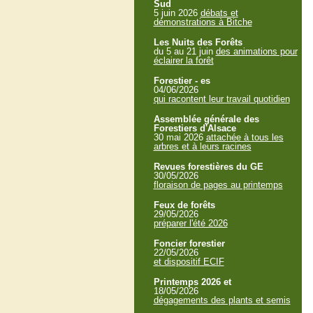
Sud
5 juin 2026
débats et
démonstrations à Bitche
Les Nuits des Forêts
du 5 au 21 juin
des animations pour
éclairer la forêt
Forestier - es
04/06/2026
qui racontent leur travail quotidien
Assemblée générale des
Forestiers d'Alsace
30 mai 2026
attachée à tous les
arbres et à leurs racines
Revues forestières du GE
30/05/2026
floraison de pages au printemps
Feux de forêts
29/05/2026
préparer l'été 2026
Foncier forestier
22/05/2026
et dispositif ECIF
Printemps 2026 et
18/05/2026
dégagements des plants et semis