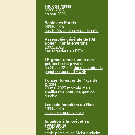
Feux de forêts
06/06/2025
saison 2026
Santé des Forêts
06/06/2025
nos forêts sont suivies de près
Assemblée générale de l'AF
Doller Thur et environs
28/05/2025
Les forestiers au RDV
LE grand rendez vous des
petites forêts privées
du 20 au 22 mai
dans le cadre du
projet européen SMURF
Foncier forestier du Pays de
Bitche
20 mai 2025
morcelé mais
améliorable pour une gestion
durable
Les sols forestiers du Ried
19/05/2025
l’invisible rendu visible
Initiation à la forêt et sa
sylviculture
19/05/2025
école primaire de Meistratzheim