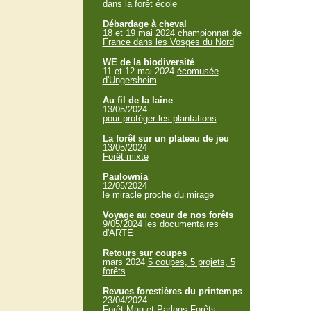
dans la forêt école
Débardage à cheval
18 et 19 mai 2024
championnat de
France dans les Vosges du Nord
WE de la biodiversité
11 et 12 mai 2024
écomusée
d'Ungersheim
Au fil de la laine
13/05/2024
pour protéger les plantations
La forêt sur un plateau de jeu
13/05/2024
Forêt mixte
Paulownia
12/05/2024
le miracle proche du mirage
Voyage au coeur de nos forêts
9/05/2024
les documentaires
d'ARTE
Retours sur coupes
mars 2024
5 coupes, 5 projets, 5
forêts
Revues forestières du printemps
23/04/2024
Forêt Mag et Parlons Forêts