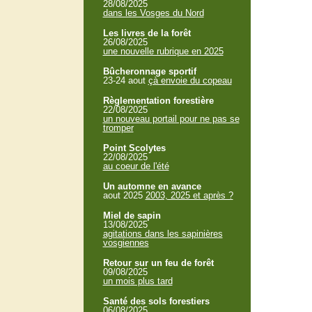
28/08/2025
dans les Vosges du Nord
Les livres de la forêt
26/08/2025
une nouvelle rubrique en 2025
Bûcheronnage sportif
23-24 aout
çà envoie du copeau
Règlementation forestière
22/08/2025
un nouveau portail pour ne pas se
tromper
Point Scolytes
22/08/2025
au coeur de l'été
Un automne en avance
aout 2025
2003, 2025 et après ?
Miel de sapin
13/08/2025
agitations dans les sapinières
vosgiennes
Retour sur un feu de forêt
09/08/2025
un mois plus tard
Santé des sols forestiers
06/08/2025