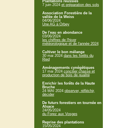
Plantations réussies
7 juin 2024
et préparation des sols
Association Forestière de la
vallée de la Weiss
04/06/2024
Une AG à Orbey
De l'eau en abondance
03/06/2024
les chiffres de l'hiver
météorologique et de l'année 2024
Cultiver le bon mélange
30 mai 2024
dans les forêts du
Ried
Aménagements cynégétiques
17 mai 2024
concilier chasse et
production de bois de qualité
Enrichir les forêts de la Haute
Bruche
24 MAI 2024
observer, réfléchir,
décider
De futurs forestiers en tournée en
Alsace
24/05/2024
du Forez aux Vosges
Reprise des plantations
15/05/2024