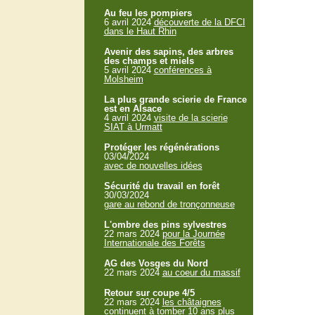
Au feu les pompiers
6 avril 2024
découverte de la DFCI
dans le Haut Rhin
Avenir des sapins, des arbres
des champs et miels
5 avril 2024
conférences à
Molsheim
La plus grande scierie de France
est en Alsace
4 avril 2024
visite de la scierie
SIAT à Urmatt
Protéger les régénérations
03/04/2024
avec de nouvelles idées
Sécurité du travail en forêt
30/03/2024
gare au rebond de tronçonneuse
L'ombre des pins sylvestres
22 mars 2024
pour la Journée
Internationale des Forêts
AG des Vosges du Nord
22 mars 2024
au coeur du massif
Retour sur coupe 4/5
22 mars 2024
les châtaignes
continuent à tomber 10 ans plus