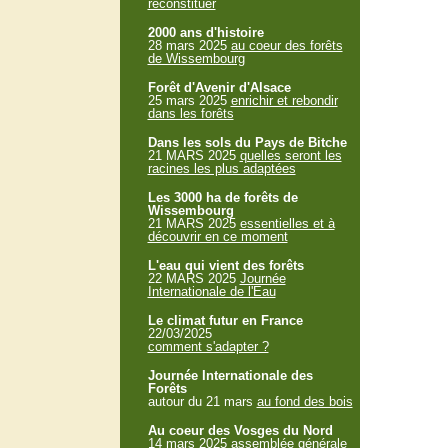
reconstituer
2000 ans d'histoire
28 mars 2025
au coeur des forêts
de Wissembourg
Forêt d'Avenir d'Alsace
25 mars 2025
enrichir et rebondir
dans les forêts
Dans les sols du Pays de Bitche
21 MARS 2025
quelles seront les
racines les plus adaptées
Les 3000 ha de forêts de
Wissembourg
21 MARS 2025
essentielles et à
découvrir en ce moment
L'eau qui vient des forêts
22 MARS 2025
Journée
Internationale de l'Eau
Le climat futur en France
22/03/2025
comment s'adapter ?
Journée Internationale des
Forêts
autour du 21 mars
au fond des bois
Au coeur des Vosges du Nord
14 mars 2025
assemblée générale