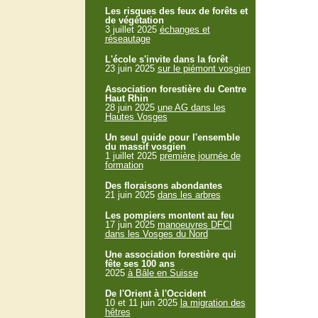
Les risques des feux de forêts et
de végétation
3 juillet 2025
échanges et
réseautage
L'école s'invite dans la forêt
23 juin 2025
sur le piémont vosgien
Association forestière du Centre
Haut Rhin
28 juin 2025
une AG dans les
Hautes Vosges
Un seul guide pour l'ensemble
du massif vosgien
1 juillet 2025
première journée de
formation
Des floraisons abondantes
21 juin 2025
dans les arbres
Les pompiers montent au feu
17 juin 2025
manoeuvres DFCI
dans les Vosges du Nord
Une association forestière qui
fête ses 100 ans
2025
à Bâle en Suisse
De l'Orient à l'Occident
10 et 11 juin 2025
la migration des
hêtres