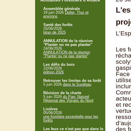
Actualités Forestiers d'Alsace
L'es
Assemblée générale
19 juin 2026
Doller, Thur et
environs
proj
Santé des forêts
25/06/2026
L’Esp
bilan de 2025
ANNULATION de la réunion
"Planter ou ne pas planter"
Les f
24/06/2026
ANNULATION de la réunion
récha
"Planter ou ne pas planter"
scoly
Les défis du bois
gaspi
22/06/2026
édition 2026
Face 
utili
Retrouver les limites de sa forêt
5 juin 2026
dans le Sundgau
inclu
Comme
Révision de la charte
5 juin 2026
du Parc Naturel
acteu
Régional des Vosges du Nord
et re
Lisières
vertu
05/06/2026
resso
une frontière essentielle pour les
forêts
d’auj
des f
Les feux ce n'est pas que dans le