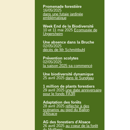
Promenade forestière
16/05/2025
dans une futaie jardinée
emblématique
Week End de la Biodiversité
10 et 11 mai 2025
Ecomusée de
Ungersheim
Une absence dans la Bruche
02/05/2025
décès de Mr Schmittbuhl
Prévention scolytes
02/05/2025
la saison 2025 sa commencé
Une biodiversité dynamique
25 avril 2025
dans le Sundgau
1 million de plants forestiers
29 avril 2025
une date anniversaire
pour le fonds FA3R
Adaptation des forêts
28 avril 2025
réfléchir à des
scénarios au pied du Ballon
d'Alsace
AG des forestiers d'Alsace
26 avril 2025
au coeur de la forêt
du Mollberg