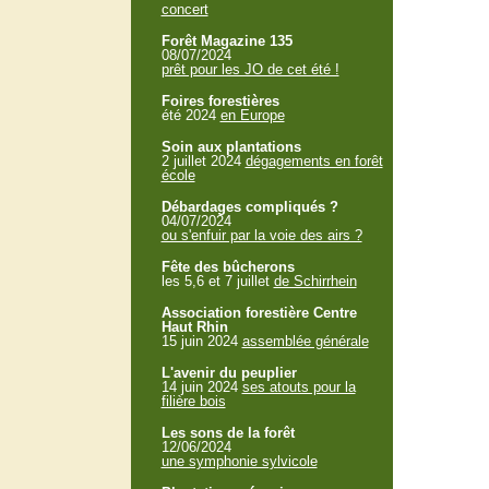
concert
Forêt Magazine 135
08/07/2024
prêt pour les JO de cet été !
Foires forestières
été 2024
en Europe
Soin aux plantations
2 juillet 2024
dégagements en forêt
école
Débardages compliqués ?
04/07/2024
ou s'enfuir par la voie des airs ?
Fête des bûcherons
les 5,6 et 7 juillet
de Schirrhein
Association forestière Centre
Haut Rhin
15 juin 2024
assemblée générale
L'avenir du peuplier
14 juin 2024
ses atouts pour la
filière bois
Les sons de la forêt
12/06/2024
une symphonie sylvicole