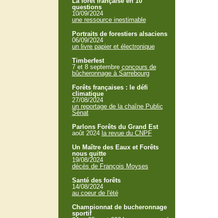
La forêt française en 10
questions
10/09/2024
une ressource inestimable
Portraits de forestiers alsaciens
06/09/2024
un livre papier et électronique
Timberfest
7 et 8 septembre
concours de
bûcheronnage à Sarrebourg
Forêts françaises : le défi
climatique
27/08/2024
un reportage de la chaîne Public
Sénat
Parlons Forêts du Grand Est
août 2024
la revue du CNPF
Un Maître des Eaux et Forêts
nous quitte
19/08/2024
décès de François Moyses
Santé des forêts
14/08/2024
au coeur de l'été
Championnat de bucheronnage
sportif