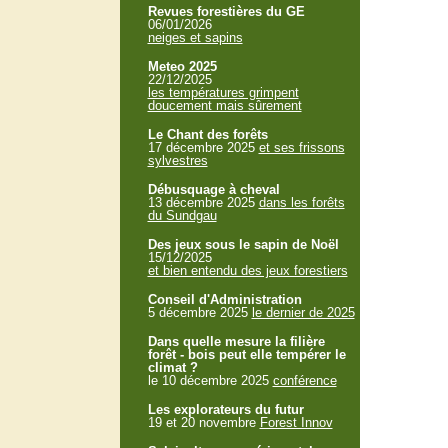
Revues forestières du GE
06/01/2026
neiges et sapins
Meteo 2025
22/12/2025
les températures grimpent
doucement mais sûrement
Le Chant des forêts
17 décembre 2025
et ses frissons
sylvestres
Débusquage à cheval
13 décembre 2025
dans les forêts
du Sundgau
Des jeux sous le sapin de Noël
15/12/2025
et bien entendu des jeux forestiers
Conseil d'Administration
5 décembre 2025
le dernier de 2025
Dans quelle mesure la filière
forêt - bois peut elle tempérer le
climat ?
le 10 décembre 2025
conférence
Les explorateurs du futur
19 et 20 novembre
Forest Innov