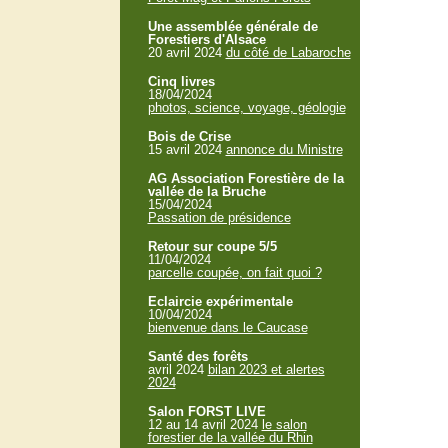
Une assemblée générale de
Forestiers d'Alsace
20 avril 2024
du côté de Labaroche
Cinq livres
18/04/2024
photos, science, voyage, géologie
Bois de Crise
15 avril 2024
annonce du Ministre
AG Association Forestière de la
vallée de la Bruche
15/04/2024
Passation de présidence
Retour sur coupe 5/5
11/04/2024
parcelle coupée, on fait quoi ?
Eclaircie expérimentale
10/04/2024
bienvenue dans le Caucase
Santé des forêts
avril 2024
bilan 2023 et alertes
2024
Salon FORST LIVE
12 au 14 avril 2024
le salon
forestier de la vallée du Rhin