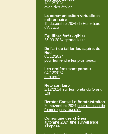
18/12/2024
avec des étoiles
La communication virtuelle et
millionnaire
18 décembre 2024
de Forestiers
d'Alsace
Equilibre forêt - gibier
23-09-2024
germanique
De l'art de tailler les sapins de
Noël
09/12/2024
pour les rendre les plus beaux
Les ornières sont partout
04/12/2024
et alors ?
Note sanitaire
2/12/2024
sur les forêts du Grand
Est
Dernier Conseil d'Administration
29 novembre 2024
pour un bilan de
l'année quasi écoulée
Convoitise des chênes
automne 2024
une surveillance
s'impose