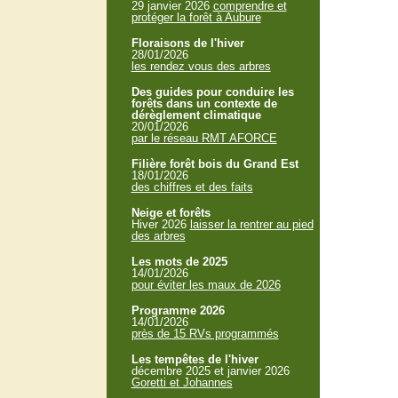
29 janvier 2026
comprendre et
protéger la forêt à Aubure
Floraisons de l'hiver
28/01/2026
les rendez vous des arbres
Des guides pour conduire les
forêts dans un contexte de
dérèglement climatique
20/01/2026
par le réseau RMT AFORCE
Filière forêt bois du Grand Est
18/01/2026
des chiffres et des faits
Neige et forêts
Hiver 2026
laisser la rentrer au pied
des arbres
Les mots de 2025
14/01/2026
pour éviter les maux de 2026
Programme 2026
14/01/2026
près de 15 RVs programmés
Les tempêtes de l'hiver
décembre 2025 et janvier 2026
Goretti et Johannes