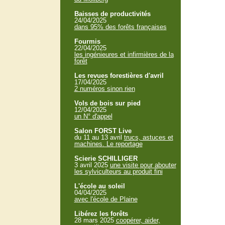
Baisses de productivités
24/04/2025
dans 95% des forêts françaises
Fourmis
22/04/2025
les ingénieures et infirmières de la
forêt
Les revues forestières d'avril
17/04/2025
2 numéros sinon rien
Vols de bois sur pied
12/04/2025
un N° d'appel
Salon FORST Live
du 11 au 13 avril
trucs, astuces et
machines. Le reportage
Scierie SCHILLIGER
3 avril 2025
une visite pour abouter
les sylviculteurs au produit fini
L'école au soleil
04/04/2025
avec l'école de Plaine
Libérez les forêts
28 mars 2025
coopérer, aider,