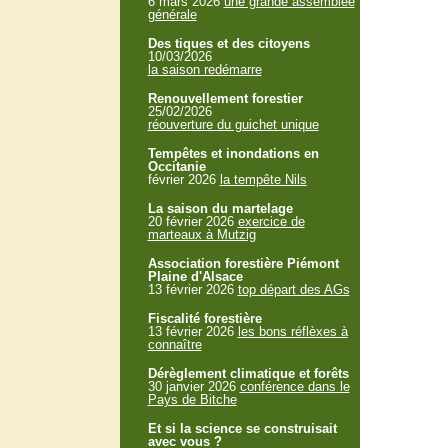
6 mars 2026
une grande assemblée
générale
Des tiques et des citoyens
10/03/2026
la saison redémarre
Renouvellement forestier
25/02/2026
réouverture du guichet unique
Tempêtes et inondations en
Occitanie
février 2026
la tempête Nils
La saison du martelage
20 février 2026
exercice de
marteaux à Mutzig
Association forestière Piémont
Plaine d'Alsace
13 février 2026
top départ des AGs
Fiscalité forestière
13 février 2026
les bons réflèxes à
connaître
Dérèglement climatique et forêts
30 janvier 2026
conférence dans le
Pays de Bitche
Et si la science se construisait
avec vous ?