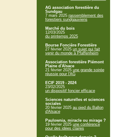
AG association forestière du
Sundgau
7 mars 2025
rassemblement des
forestiers sundgauviens
Marché du bois
12/03/2025
du printemps 2025
Bourse Foncière Forestière
27 février 2025
un sujet qui fait
venir du monde à Pfaffenheim
Association forestière Piémont
Plaine d'Alsace
21 février 2025
une grande soirée
réussie pour l'AG
ECIF 2019 - 2024
23/02/2025
un dispositif foncier efficace
Sciences naturelles et sciences
sociales
20 février 2025
au pied du Ballon
d'Alsace
Paulownia, miracle ou mirage ?
19 février 2025
une conférence
pour des idées claires