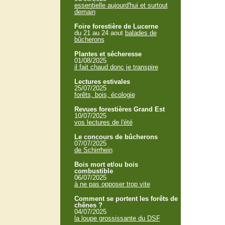
essentielle aujourd'hui et surtout
demain
Foire forestière de Lucerne
du 21 au 24 aout
balades de
bûcherons
Plantes et sécheresse
01/08/2025
il fait chaud donc je transpire
Lectures estivales
25/07/2025
forêts, bois, écologie
Revues forestières Grand Est
10/07/2025
vos lectures de l'été
Le concours de bûcherons
07/07/2025
de Schirrhein
Bois mort et/ou bois
combustible
06/07/2025
à ne pas opposer trop vite
Comment se portent les forêts de
chênes ?
04/07/2025
la loupe grossissante du DSF