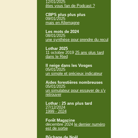
12/01/2025
êtes vous fan de Podcast ?
CBPS plus plus plus
09/01/2025
mais en Allemagne
Les mots de 2024
08/01/2025
une synthèse pour prendre du recul
Lothar 2025
11 octobre 2019
25 ans plus tard
dans le Ried
Il neige dans les Vosges
05/01/2025
un simple et précieux indicateur
Aides forestières nombreuses
05/01/2025
un simulateur pour essayer de s'y
retrouver
Lothar : 25 ans plus tard
27/12/2024
1999 - 2024
Forêt Magazine
décembre 2024
le dernier numéro
est de sortie
Bûchage de Noël