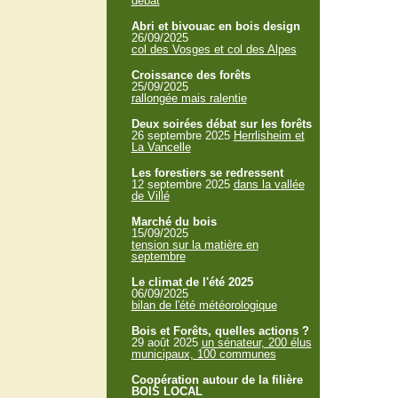
débat
Abri et bivouac en bois design
26/09/2025
col des Vosges et col des Alpes
Croissance des forêts
25/09/2025
rallongée mais ralentie
Deux soirées débat sur les forêts
26 septembre 2025
Herrlisheim et
La Vancelle
Les forestiers se redressent
12 septembre 2025
dans la vallée
de Villé
Marché du bois
15/09/2025
tension sur la matière en
septembre
Le climat de l'été 2025
06/09/2025
bilan de l'été météorologique
Bois et Forêts, quelles actions ?
29 août 2025
un sénateur, 200 élus
municipaux, 100 communes
Coopération autour de la filière
BOIS LOCAL