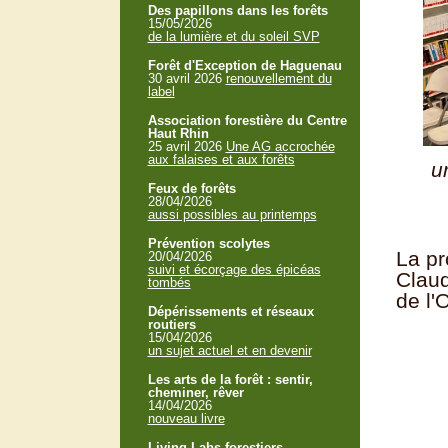
Des papillons dans les forêts
15/05/2026
de la lumière et du soleil SVP
Forêt d'Exception de Haguenau
30 avril 2026
renouvellement du
label
Association forestière du Centre
Haut Rhin
25 avril 2026
Une AG accrochée
aux falaises et aux forêts
u
Feux de forêts
28/04/2026
aussi possibles au printemps
Prévention scolytes
La pr
20/04/2026
suivi et écorçage des épicéas
Clau
tombés
de l'
Dépérissements et réseaux
routiers
15/04/2026
un sujet actuel et en devenir
Les arts de la forêt : sentir,
cheminer, rêver
14/04/2026
nouveau livre
Living Labs forestiers