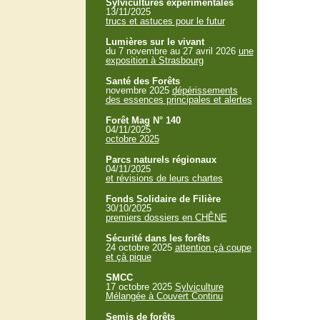
Sylvicultures expérimentales
13/11/2025
trucs et astuces pour le futur
Lumières sur le vivant
du 7 novembre au 27 avril 2026
une
exposition à Strasbourg
Santé des Forêts
novembre 2025
dépérissements
des essences principales et alertes
Forêt Mag N° 140
04/11/2025
octobre 2025
Parcs naturels régionaux
04/11/2025
et révisions de leurs chartes
Fonds Solidaire de Filière
30/10/2025
premiers dossiers en CHÊNE
Sécurité dans les forêts
24 octobre 2025
attention çà coupe
et çà pique
SMCC
17 octobre 2025
Sylviculture
Mélangée à Couvert Continu
Semis de forêts