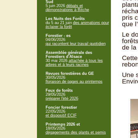
Sud
plant
5 juin 2026
débats et
démonstrations à Bitche
récha
pris 
Les Nuits des Forêts
du 5 au 21 juin
des animations pour
que l
éclairer la forêt
Le do
Forestier - es
04/06/2026
forêt
qui racontent leur travail quotidien
de la 
Assemblée générale des
Forestiers d'Alsace
Cette
30 mai 2026
attachée à tous les
rebon
arbres et à leurs racines
Revues forestières du GE
Une s
30/05/2026
Envir
floraison de pages au printemps
Feux de forêts
29/05/2026
préparer l'été 2026
Foncier forestier
22/05/2026
et dispositif ECIF
Printemps 2026 et
18/05/2026
dégagements des plants et semis