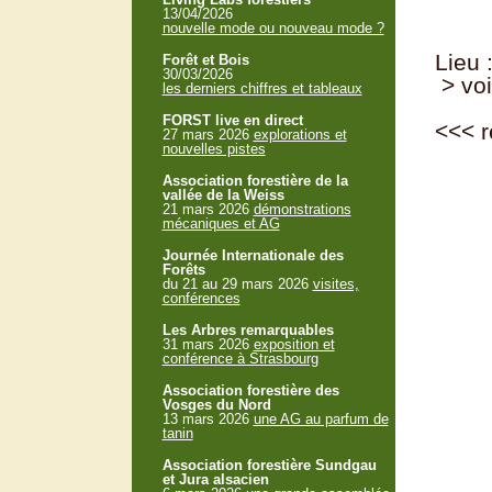
13/04/2026
nouvelle mode ou nouveau mode ?
Lieu 
Forêt et Bois
30/03/2026
> voi
les derniers chiffres et tableaux
FORST live en direct
<<<
r
27 mars 2026
explorations et
nouvelles pistes
Association forestière de la
vallée de la Weiss
21 mars 2026
démonstrations
mécaniques et AG
Journée Internationale des
Forêts
du 21 au 29 mars 2026
visites,
conférences
Les Arbres remarquables
31 mars 2026
exposition et
conférence à Strasbourg
Association forestière des
Vosges du Nord
13 mars 2026
une AG au parfum de
tanin
Association forestière Sundgau
et Jura alsacien