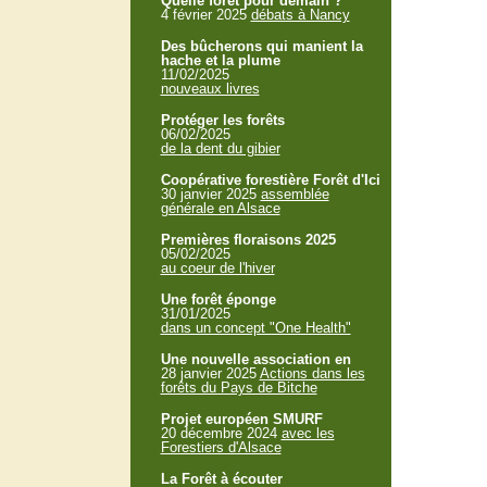
Quelle forêt pour demain ?
4 février 2025
débats à Nancy
Des bûcherons qui manient la
hache et la plume
11/02/2025
nouveaux livres
Protéger les forêts
06/02/2025
de la dent du gibier
Coopérative forestière Forêt d'Ici
30 janvier 2025
assemblée
générale en Alsace
Premières floraisons 2025
05/02/2025
au coeur de l'hiver
Une forêt éponge
31/01/2025
dans un concept "One Health"
Une nouvelle association en
28 janvier 2025
Actions dans les
forêts du Pays de Bitche
Projet européen SMURF
20 décembre 2024
avec les
Forestiers d'Alsace
La Forêt à écouter