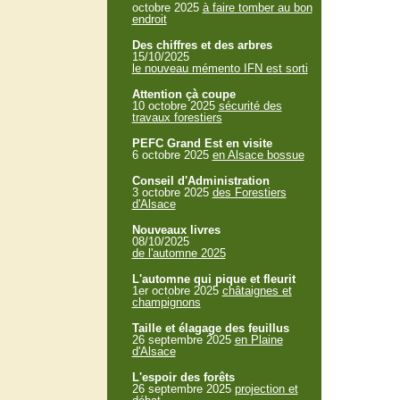
octobre 2025
à faire tomber au bon
endroit
Des chiffres et des arbres
15/10/2025
le nouveau mémento IFN est sorti
Attention çà coupe
10 octobre 2025
sécurité des
travaux forestiers
PEFC Grand Est en visite
6 octobre 2025
en Alsace bossue
Conseil d'Administration
3 octobre 2025
des Forestiers
d'Alsace
Nouveaux livres
08/10/2025
de l'automne 2025
L'automne qui pique et fleurit
1er octobre 2025
châtaignes et
champignons
Taille et élagage des feuillus
26 septembre 2025
en Plaine
d'Alsace
L'espoir des forêts
26 septembre 2025
projection et