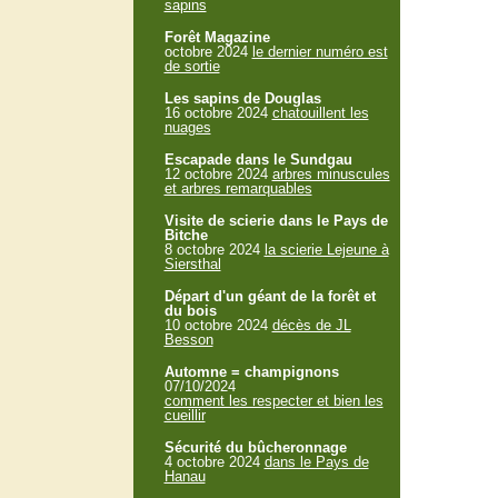
sapins
Forêt Magazine
octobre 2024
le dernier numéro est
de sortie
Les sapins de Douglas
16 octobre 2024
chatouillent les
nuages
Escapade dans le Sundgau
12 octobre 2024
arbres minuscules
et arbres remarquables
Visite de scierie dans le Pays de
Bitche
8 octobre 2024
la scierie Lejeune à
Siersthal
Départ d'un géant de la forêt et
du bois
10 octobre 2024
décès de JL
Besson
Automne = champignons
07/10/2024
comment les respecter et bien les
cueillir
Sécurité du bûcheronnage
4 octobre 2024
dans le Pays de
Hanau