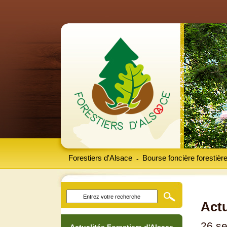
Forestiers d'Alsace
Bourse foncière forestièr
-
Actu
26 s