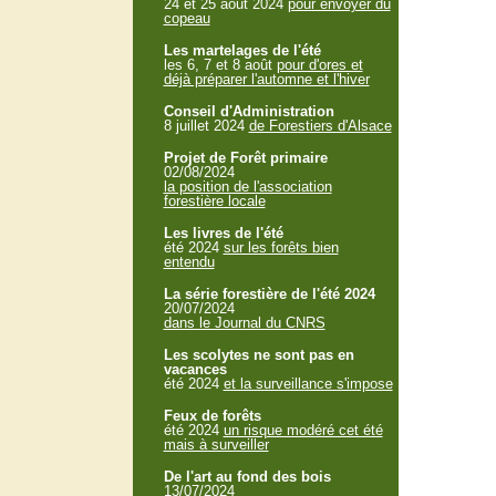
24 et 25 aout 2024
pour envoyer du
copeau
Les martelages de l'été
les 6, 7 et 8 août
pour d'ores et
déjà préparer l'automne et l'hiver
Conseil d'Administration
8 juillet 2024
de Forestiers d'Alsace
Projet de Forêt primaire
02/08/2024
la position de l'association
forestière locale
Les livres de l'été
été 2024
sur les forêts bien
entendu
La série forestière de l'été 2024
20/07/2024
dans le Journal du CNRS
Les scolytes ne sont pas en
vacances
été 2024
et la surveillance s'impose
Feux de forêts
été 2024
un risque modéré cet été
mais à surveiller
De l'art au fond des bois
13/07/2024