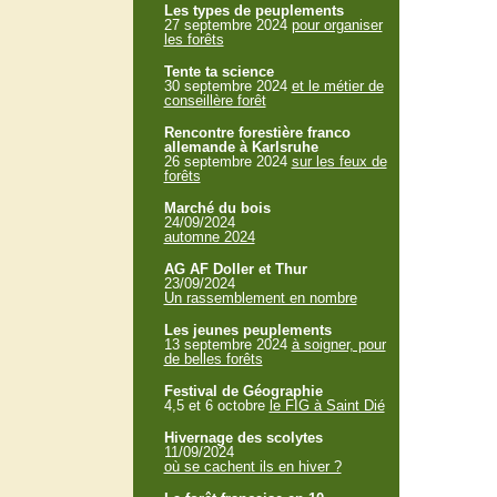
Les types de peuplements
27 septembre 2024
pour organiser
les forêts
Tente ta science
30 septembre 2024
et le métier de
conseillère forêt
Rencontre forestière franco
allemande à Karlsruhe
26 septembre 2024
sur les feux de
forêts
Marché du bois
24/09/2024
automne 2024
AG AF Doller et Thur
23/09/2024
Un rassemblement en nombre
Les jeunes peuplements
13 septembre 2024
à soigner, pour
de belles forêts
Festival de Géographie
4,5 et 6 octobre
le FIG à Saint Dié
Hivernage des scolytes
11/09/2024
où se cachent ils en hiver ?