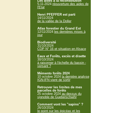
Les aides à la reconstitution
5-11-2024
réouverture des aides de
l'Etat
Henri PFEFFER est parti
14/11/2024
de la vallée de la Doller
Atlas forestier du Grand Est
12/11/2024
les dernières mises à
jour
Biodiversité
31/10/2024
COP N° 16 et situation en Alsace
Eaux et Forêts, excès et disette
30/10/2024
à raisonner à l'échelle du bassin -
versant ?
Mémento forêts 2024
10 octobre 2024
la dernière analyse
IGN-IFN vient de sortir
Retrouver les limites de mes
parcelles de forêts
25 octobre 2024
au dessus du
vignoble de Gueberschwihr
Comment vont les "sapins" ?
26/10/2024
le point sur les épicéas et les