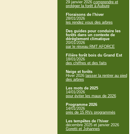
29 janvier 2026
comprendre et
protéger la forêt à Aubure
Floraisons de l'hiver
28/01/2026
les rendez vous des arbres
Des guides pour conduire les
forêts dans un contexte de
dérèglement climatique
20/01/2026
par le réseau RMT AFORCE
Filière forêt bois du Grand Est
18/01/2026
des chiffres et des faits
Neige et forêts
Hiver 2026
laisser la rentrer au pied
des arbres
Les mots de 2025
14/01/2026
pour éviter les maux de 2026
Programme 2026
14/01/2026
près de 15 RVs programmés
Les tempêtes de l'hiver
décembre 2025 et janvier 2026
Goretti et Johannes