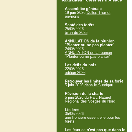
Actualités Forestiers d'Alsace
Assemblée générale
19 juin 2026
Doller, Thur et
environs
Santé des forêts
25/06/2026
bilan de 2025
ANNULATION de la réunion
"Planter ou ne pas planter"
24/06/2026
ANNULATION de la réunion
"Planter ou ne pas planter"
Les défis du bois
22/06/2026
édition 2026
Retrouver les limites de sa forêt
5 juin 2026
dans le Sundgau
Révision de la charte
5 juin 2026
du Parc Naturel
Régional des Vosges du Nord
Lisières
05/06/2026
une frontière essentielle pour les
forêts
Les feux ce n'est pas que dans le