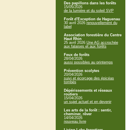
Des papillons dans les forêts
15/05/2026
de la lumière et du soleil SVP
Forêt d'Exception de Haguenau
30 avril 2026
renouvellement du
label
Association forestière du Centre
Haut Rhin
25 avril 2026
Une AG accrochée
aux falaises et aux forêts
Feux de forêts
28/04/2026
aussi possibles au printemps
Prévention scolytes
20/04/2026
suivi et écorçage des épicéas
tombés
Dépérissements et réseaux
routiers
15/04/2026
un sujet actuel et en devenir
Les arts de la forêt : sentir,
cheminer, rêver
14/04/2026
nouveau livre
Living Labs forestiers