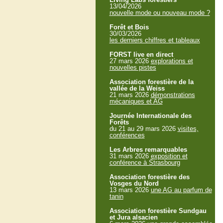
13/04/2026
nouvelle mode ou nouveau mode ?
Forêt et Bois
30/03/2026
les derniers chiffres et tableaux
FORST live en direct
27 mars 2026
explorations et
nouvelles pistes
Association forestière de la
vallée de la Weiss
21 mars 2026
démonstrations
mécaniques et AG
Journée Internationale des
Forêts
du 21 au 29 mars 2026
visites,
conférences
Les Arbres remarquables
31 mars 2026
exposition et
conférence à Strasbourg
Association forestière des
Vosges du Nord
13 mars 2026
une AG au parfum de
tanin
Association forestière Sundgau
et Jura alsacien