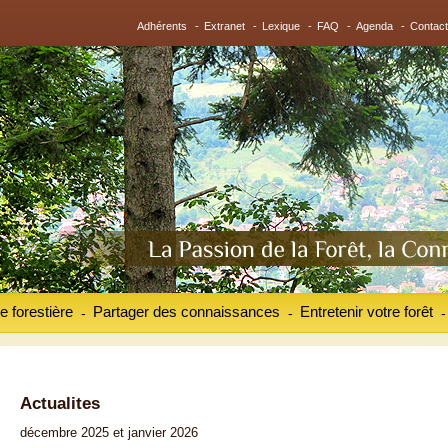
Adhérents
-
Extranet
-
Lexique
-
FAQ
-
Agenda
-
Contact
e forestière
Partager des connaissances
Entretenir votre forêt
-
-
-
Actualites
décembre 2025 et janvier 2026