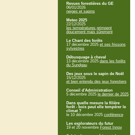
Revues forestières du GE
06/01/2026
neiges et sapins
Meteo 2025
22/12/2025
les températures grimpent
doucement mais sûrement
Le Chant des forêts
17 décembre 2025
et ses frissons
sylvestres
Débusquage à cheval
13 décembre 2025
dans les forêts
du Sundgau
Des jeux sous le sapin de Noël
15/12/2025
et bien entendu des jeux forestiers
Conseil d'Administration
5 décembre 2025
le dernier de 2025
Dans quelle mesure la filière
forêt - bois peut elle tempérer le
climat ?
le 10 décembre 2025
conférence
Les explorateurs du futur
19 et 20 novembre
Forest Innov