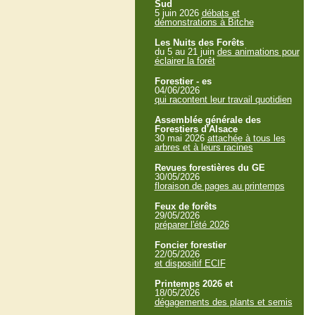
Sud
5 juin 2026
débats et
démonstrations à Bitche
Les Nuits des Forêts
du 5 au 21 juin
des animations pour
éclairer la forêt
Forestier - es
04/06/2026
qui racontent leur travail quotidien
Assemblée générale des
Forestiers d'Alsace
30 mai 2026
attachée à tous les
arbres et à leurs racines
Revues forestières du GE
30/05/2026
floraison de pages au printemps
Feux de forêts
29/05/2026
préparer l'été 2026
Foncier forestier
22/05/2026
et dispositif ECIF
Printemps 2026 et
18/05/2026
dégagements des plants et semis