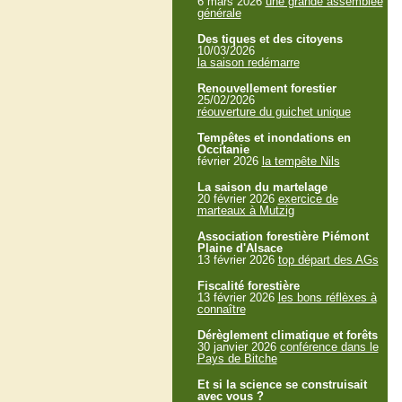
6 mars 2026
une grande assemblée
générale
Des tiques et des citoyens
10/03/2026
la saison redémarre
Renouvellement forestier
25/02/2026
réouverture du guichet unique
Tempêtes et inondations en
Occitanie
février 2026
la tempête Nils
La saison du martelage
20 février 2026
exercice de
marteaux à Mutzig
Association forestière Piémont
Plaine d'Alsace
13 février 2026
top départ des AGs
Fiscalité forestière
13 février 2026
les bons réflèxes à
connaître
Dérèglement climatique et forêts
30 janvier 2026
conférence dans le
Pays de Bitche
Et si la science se construisait
avec vous ?