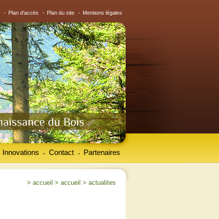
-
Plan d'accès
-
Plan du site
-
Mentions légales
Innovations
Contact
Partenaires
-
-
>
accueil
>
accueil
>
actualites