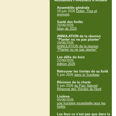
Actualités Forestiers d'Alsace
Assemblée générale
19 juin 2026
Doller, Thur et
environs
Santé des forêts
25/06/2026
bilan de 2025
ANNULATION de la réunion
"Planter ou ne pas planter"
24/06/2026
ANNULATION de la réunion
"Planter ou ne pas planter"
Les défis du bois
22/06/2026
édition 2026
Retrouver les limites de sa forêt
5 juin 2026
dans le Sundgau
Révision de la charte
5 juin 2026
du Parc Naturel
Régional des Vosges du Nord
Lisières
05/06/2026
une frontière essentielle pour les
forêts
Les feux ce n'est pas que dans le