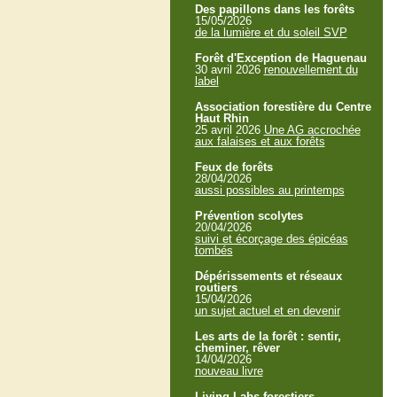
Des papillons dans les forêts
15/05/2026
de la lumière et du soleil SVP
Forêt d'Exception de Haguenau
30 avril 2026
renouvellement du
label
Association forestière du Centre
Haut Rhin
25 avril 2026
Une AG accrochée
aux falaises et aux forêts
Feux de forêts
28/04/2026
aussi possibles au printemps
Prévention scolytes
20/04/2026
suivi et écorçage des épicéas
tombés
Dépérissements et réseaux
routiers
15/04/2026
un sujet actuel et en devenir
Les arts de la forêt : sentir,
cheminer, rêver
14/04/2026
nouveau livre
Living Labs forestiers