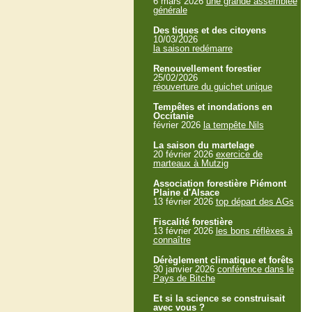
6 mars 2026
une grande assemblée
générale
Des tiques et des citoyens
10/03/2026
la saison redémarre
Renouvellement forestier
25/02/2026
réouverture du guichet unique
Tempêtes et inondations en
Occitanie
février 2026
la tempête Nils
La saison du martelage
20 février 2026
exercice de
marteaux à Mutzig
Association forestière Piémont
Plaine d'Alsace
13 février 2026
top départ des AGs
Fiscalité forestière
13 février 2026
les bons réflèxes à
connaître
Dérèglement climatique et forêts
30 janvier 2026
conférence dans le
Pays de Bitche
Et si la science se construisait
avec vous ?