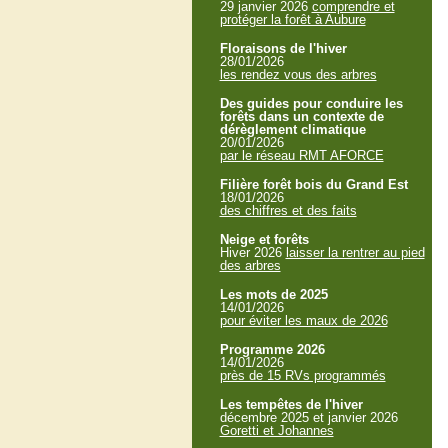
29 janvier 2026
comprendre et
protéger la forêt à Aubure
Floraisons de l'hiver
28/01/2026
les rendez vous des arbres
Des guides pour conduire les
forêts dans un contexte de
dérèglement climatique
20/01/2026
par le réseau RMT AFORCE
Filière forêt bois du Grand Est
18/01/2026
des chiffres et des faits
Neige et forêts
Hiver 2026
laisser la rentrer au pied
des arbres
Les mots de 2025
14/01/2026
pour éviter les maux de 2026
Programme 2026
14/01/2026
près de 15 RVs programmés
Les tempêtes de l'hiver
décembre 2025 et janvier 2026
Goretti et Johannes