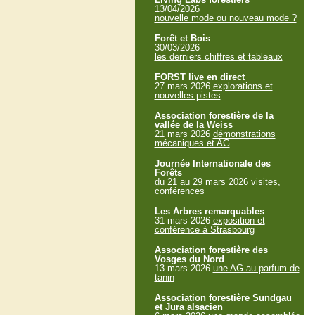
13/04/2026
nouvelle mode ou nouveau mode ?
Forêt et Bois
30/03/2026
les derniers chiffres et tableaux
FORST live en direct
27 mars 2026
explorations et
nouvelles pistes
Association forestière de la
vallée de la Weiss
21 mars 2026
démonstrations
mécaniques et AG
Journée Internationale des
Forêts
du 21 au 29 mars 2026
visites,
conférences
Les Arbres remarquables
31 mars 2026
exposition et
conférence à Strasbourg
Association forestière des
Vosges du Nord
13 mars 2026
une AG au parfum de
tanin
Association forestière Sundgau
et Jura alsacien