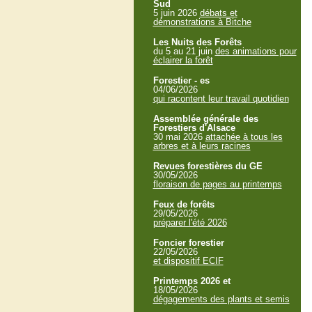
Sud
5 juin 2026
débats et
démonstrations à Bitche
Les Nuits des Forêts
du 5 au 21 juin
des animations pour
éclairer la forêt
Forestier - es
04/06/2026
qui racontent leur travail quotidien
Assemblée générale des
Forestiers d'Alsace
30 mai 2026
attachée à tous les
arbres et à leurs racines
Revues forestières du GE
30/05/2026
floraison de pages au printemps
Feux de forêts
29/05/2026
préparer l'été 2026
Foncier forestier
22/05/2026
et dispositif ECIF
Printemps 2026 et
18/05/2026
dégagements des plants et semis