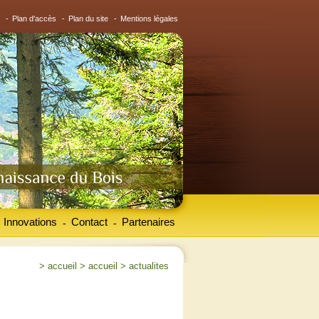
-
Plan d'accès
-
Plan du site
-
Mentions légales
Innovations
Contact
Partenaires
-
-
>
accueil
>
accueil
>
actualites