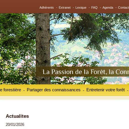
Adhérents
-
Extranet
-
Lexique
-
FAQ
-
Agenda
-
Contact
e forestière
Partager des connaissances
Entretenir votre forêt
-
-
-
Actualites
20/01/2026