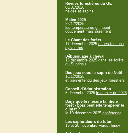
Revues forestières du GE
06/01/2026
neiges et sapins
Meteo 2025
22/12/2025
les températures grimpent
doucement mais sûrement
Le Chant des forêts
17 décembre 2025
et ses frissons
sylvestres
Débusquage à cheval
13 décembre 2025
dans les forêts
du Sundgau
Des jeux sous le sapin de Noël
15/12/2025
et bien entendu des jeux forestiers
Conseil d'Administration
5 décembre 2025
le dernier de 2025
Dans quelle mesure la filière
forêt - bois peut elle tempérer le
climat ?
le 10 décembre 2025
conférence
Les explorateurs du futur
19 et 20 novembre
Forest Innov