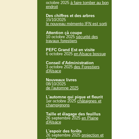
octobre 2025
à faire tomber au bon
endroit
Des chiffres et des arbres
15/10/2025
le nouveau mémento IFN est sorti
Attention çà coupe
10 octobre 2025
sécurité des
travaux forestiers
PEFC Grand Est en visite
6 octobre 2025
en Alsace bossue
Conseil d'Administration
3 octobre 2025
des Forestiers
d'Alsace
Nouveaux livres
08/10/2025
de l'automne 2025
L'automne qui pique et fleurit
1er octobre 2025
châtaignes et
champignons
Taille et élagage des feuillus
26 septembre 2025
en Plaine
d'Alsace
L'espoir des forêts
26 septembre 2025
projection et