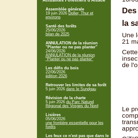
Actualités Forestiers d'Alsace
Des 
Assemblée générale
19 juin 2026
Doller, Thur et
environs
la s
Santé des forêts
25/06/2026
Une l
bilan de 2025
21 m
ANNULATION de la réunion
"Planter ou ne pas planter"
Cette
24/06/2026
ANNULATION de la réunion
insec
"Planter ou ne pas planter"
de l'
Les défis du bois
22/06/2026
édition 2026
Retrouver les limites de sa forêt
5 juin 2026
dans le Sundgau
Révision de la charte
5 juin 2026
du Parc Naturel
Régional des Vosges du Nord
Le pr
compr
Lisières
05/06/2026
trans
une frontière essentielle pour les
forêts
appr
Les feux ce n'est pas que dans le