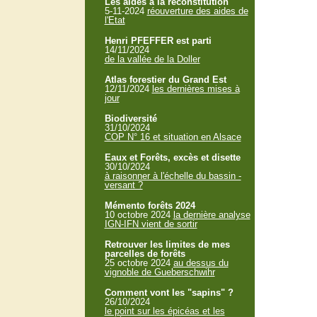
Les aides à la reconstitution
5-11-2024
réouverture des aides de
l'Etat
Henri PFEFFER est parti
14/11/2024
de la vallée de la Doller
Atlas forestier du Grand Est
12/11/2024
les dernières mises à
jour
Biodiversité
31/10/2024
COP N° 16 et situation en Alsace
Eaux et Forêts, excès et disette
30/10/2024
à raisonner à l'échelle du bassin -
versant ?
Mémento forêts 2024
10 octobre 2024
la dernière analyse
IGN-IFN vient de sortir
Retrouver les limites de mes
parcelles de forêts
25 octobre 2024
au dessus du
vignoble de Gueberschwihr
Comment vont les "sapins" ?
26/10/2024
le point sur les épicéas et les