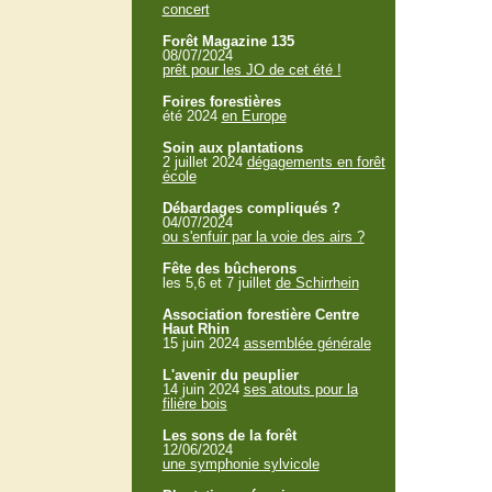
concert
Forêt Magazine 135
08/07/2024
prêt pour les JO de cet été !
Foires forestières
été 2024
en Europe
Soin aux plantations
2 juillet 2024
dégagements en forêt
école
Débardages compliqués ?
04/07/2024
ou s'enfuir par la voie des airs ?
Fête des bûcherons
les 5,6 et 7 juillet
de Schirrhein
Association forestière Centre
Haut Rhin
15 juin 2024
assemblée générale
L'avenir du peuplier
14 juin 2024
ses atouts pour la
filière bois
Les sons de la forêt
12/06/2024
une symphonie sylvicole