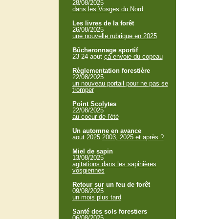
28/08/2025
dans les Vosges du Nord
Les livres de la forêt
26/08/2025
une nouvelle rubrique en 2025
Bûcheronnage sportif
23-24 aout
çà envoie du copeau
Règlementation forestière
22/08/2025
un nouveau portail pour ne pas se
tromper
Point Scolytes
22/08/2025
au coeur de l'été
Un automne en avance
aout 2025
2003, 2025 et après ?
Miel de sapin
13/08/2025
agitations dans les sapinières
vosgiennes
Retour sur un feu de forêt
09/08/2025
un mois plus tard
Santé des sols forestiers
06/08/2025