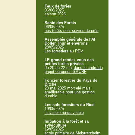
Feux de forêts
06/06/2025
saison 2026
Santé des Forêts
06/06/2025
nos forêts sont suivies de près
Assemblée générale de l'AF
Doller Thur et environs
28/05/2025
Les forestiers au RDV
LE grand rendez vous des
petites forêts privées
du 20 au 22 mai
dans le cadre du
projet européen SMURF
Foncier forestier du Pays de
Bitche
20 mai 2025
morcelé mais
améliorable pour une gestion
durable
Les sols forestiers du Ried
19/05/2025
l’invisible rendu visible
Initiation à la forêt et sa
sylviculture
19/05/2025
école primaire de Meistratzheim