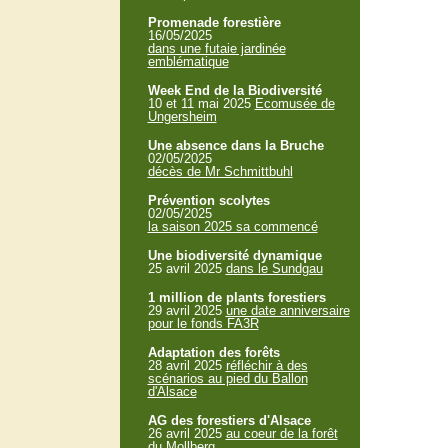
Promenade forestière
16/05/2025
dans une futaie jardinée
emblématique
Week End de la Biodiversité
10 et 11 mai 2025
Ecomusée de
Ungersheim
Une absence dans la Bruche
02/05/2025
décès de Mr Schmittbuhl
Prévention scolytes
02/05/2025
la saison 2025 sa commencé
Une biodiversité dynamique
25 avril 2025
dans le Sundgau
1 million de plants forestiers
29 avril 2025
une date anniversaire
pour le fonds FA3R
Adaptation des forêts
28 avril 2025
réfléchir à des
scénarios au pied du Ballon
d'Alsace
AG des forestiers d'Alsace
26 avril 2025
au coeur de la forêt
du Mollberg