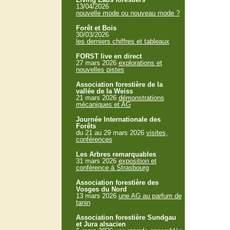
13/04/2026
nouvelle mode ou nouveau mode ?
Forêt et Bois
30/03/2026
les derniers chiffres et tableaux
FORST live en direct
27 mars 2026
explorations et
nouvelles pistes
Association forestière de la
vallée de la Weiss
21 mars 2026
démonstrations
mécaniques et AG
Journée Internationale des
Forêts
du 21 au 29 mars 2026
visites,
conférences
Les Arbres remarquables
31 mars 2026
exposition et
conférence à Strasbourg
Association forestière des
Vosges du Nord
13 mars 2026
une AG au parfum de
tanin
Association forestière Sundgau
et Jura alsacien