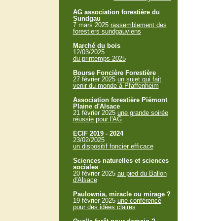
AG association forestière du
Sundgau
7 mars 2025
rassemblement des
forestiers sundgauviens
Marché du bois
12/03/2025
du printemps 2025
Bourse Foncière Forestière
27 février 2025
un sujet qui fait
venir du monde à Pfaffenheim
Association forestière Piémont
Plaine d'Alsace
21 février 2025
une grande soirée
réussie pour l'AG
ECIF 2019 - 2024
23/02/2025
un dispositif foncier efficace
Sciences naturelles et sciences
sociales
20 février 2025
au pied du Ballon
d'Alsace
Paulownia, miracle ou mirage ?
19 février 2025
une conférence
pour des idées claires