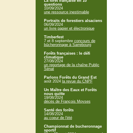
La forêt française en 10
questions
10/09/2024
une ressource inestimable
Portraits de forestiers alsaciens
06/09/2024
un livre papier et électronique
Timberfest
7 et 8 septembre
concours de
bûcheronnage à Sarrebourg
Forêts françaises : le défi
climatique
27/08/2024
un reportage de la chaîne Public
Sénat
Parlons Forêts du Grand Est
août 2024
la revue du CNPF
Un Maître des Eaux et Forêts
nous quitte
19/08/2024
décès de François Moyses
Santé des forêts
14/08/2024
au coeur de l'été
Championnat de bucheronnage
sportif