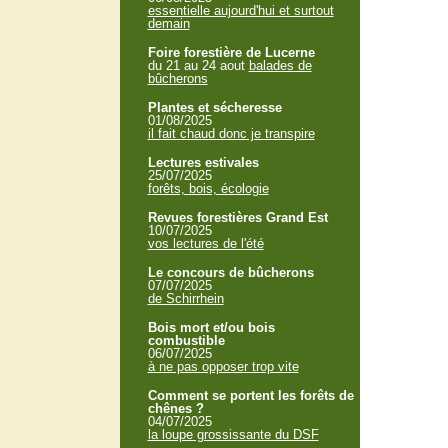
essentielle aujourd'hui et surtout
demain
Foire forestière de Lucerne
du 21 au 24 aout
balades de
bûcherons
Plantes et sécheresse
01/08/2025
il fait chaud donc je transpire
Lectures estivales
25/07/2025
forêts, bois, écologie
Revues forestières Grand Est
10/07/2025
vos lectures de l'été
Le concours de bûcherons
07/07/2025
de Schirrhein
Bois mort et/ou bois
combustible
06/07/2025
à ne pas opposer trop vite
Comment se portent les forêts de
chênes ?
04/07/2025
la loupe grossissante du DSF