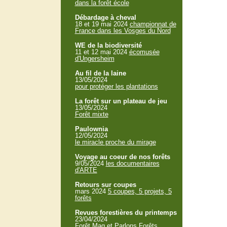
dans la forêt école
Débardage à cheval
18 et 19 mai 2024
championnat de
France dans les Vosges du Nord
WE de la biodiversité
11 et 12 mai 2024
écomusée
d'Ungersheim
Au fil de la laine
13/05/2024
pour protéger les plantations
La forêt sur un plateau de jeu
13/05/2024
Forêt mixte
Paulownia
12/05/2024
le miracle proche du mirage
Voyage au coeur de nos forêts
9/05/2024
les documentaires
d'ARTE
Retours sur coupes
mars 2024
5 coupes, 5 projets, 5
forêts
Revues forestières du printemps
23/04/2024
Forêt Mag et Parlons Forêts