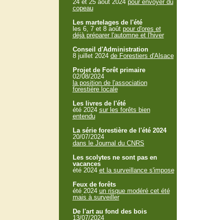
24 et 25 aout 2024
pour envoyer du
copeau
Les martelages de l'été
les 6, 7 et 8 août
pour d'ores et
déjà préparer l'automne et l'hiver
Conseil d'Administration
8 juillet 2024
de Forestiers d'Alsace
Projet de Forêt primaire
02/08/2024
la position de l'association
forestière locale
Les livres de l'été
été 2024
sur les forêts bien
entendu
La série forestière de l'été 2024
20/07/2024
dans le Journal du CNRS
Les scolytes ne sont pas en
vacances
été 2024
et la surveillance s'impose
Feux de forêts
été 2024
un risque modéré cet été
mais à surveiller
De l'art au fond des bois
13/07/2024