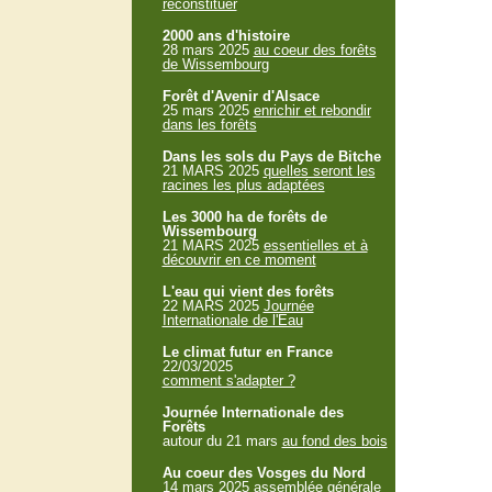
reconstituer
2000 ans d'histoire
28 mars 2025
au coeur des forêts
de Wissembourg
Forêt d'Avenir d'Alsace
25 mars 2025
enrichir et rebondir
dans les forêts
Dans les sols du Pays de Bitche
21 MARS 2025
quelles seront les
racines les plus adaptées
Les 3000 ha de forêts de
Wissembourg
21 MARS 2025
essentielles et à
découvrir en ce moment
L'eau qui vient des forêts
22 MARS 2025
Journée
Internationale de l'Eau
Le climat futur en France
22/03/2025
comment s'adapter ?
Journée Internationale des
Forêts
autour du 21 mars
au fond des bois
Au coeur des Vosges du Nord
14 mars 2025
assemblée générale