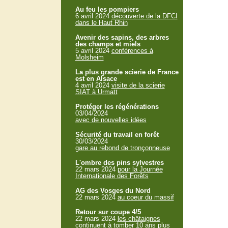
Au feu les pompiers
6 avril 2024
découverte de la DFCI
dans le Haut Rhin
Avenir des sapins, des arbres
des champs et miels
5 avril 2024
conférences à
Molsheim
La plus grande scierie de France
est en Alsace
4 avril 2024
visite de la scierie
SIAT à Urmatt
Protéger les régénérations
03/04/2024
avec de nouvelles idées
Sécurité du travail en forêt
30/03/2024
gare au rebond de tronçonneuse
L'ombre des pins sylvestres
22 mars 2024
pour la Journée
Internationale des Forêts
AG des Vosges du Nord
22 mars 2024
au coeur du massif
Retour sur coupe 4/5
22 mars 2024
les châtaignes
continuent à tomber 10 ans plus