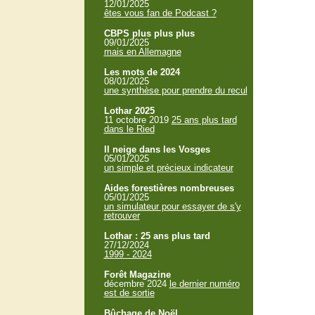
12/01/2025
êtes vous fan de Podcast ?
CBPS plus plus plus
09/01/2025
mais en Allemagne
Les mots de 2024
08/01/2025
une synthèse pour prendre du recul
Lothar 2025
11 octobre 2019
25 ans plus tard
dans le Ried
Il neige dans les Vosges
05/01/2025
un simple et précieux indicateur
Aides forestières nombreuses
05/01/2025
un simulateur pour essayer de s'y
retrouver
Lothar : 25 ans plus tard
27/12/2024
1999 - 2024
Forêt Magazine
décembre 2024
le dernier numéro
est de sortie
Bûchage de Noël