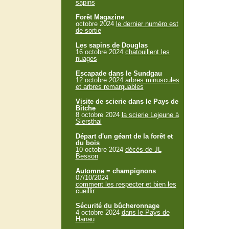
sapins
Forêt Magazine
octobre 2024
le dernier numéro est
de sortie
Les sapins de Douglas
16 octobre 2024
chatouillent les
nuages
Escapade dans le Sundgau
12 octobre 2024
arbres minuscules
et arbres remarquables
Visite de scierie dans le Pays de
Bitche
8 octobre 2024
la scierie Lejeune à
Siersthal
Départ d'un géant de la forêt et
du bois
10 octobre 2024
décès de JL
Besson
Automne = champignons
07/10/2024
comment les respecter et bien les
cueillir
Sécurité du bûcheronnage
4 octobre 2024
dans le Pays de
Hanau