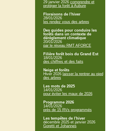
29 janvier 2026
comprendre et
protéger la forêt à Aubure
Floraisons de l'hiver
28/01/2026
les rendez vous des arbres
Des guides pour conduire les
forêts dans un contexte de
dérèglement climatique
20/01/2026
par le réseau RMT AFORCE
Filière forêt bois du Grand Est
18/01/2026
des chiffres et des faits
Neige et forêts
Hiver 2026
laisser la rentrer au pied
des arbres
Les mots de 2025
14/01/2026
pour éviter les maux de 2026
Programme 2026
14/01/2026
près de 15 RVs programmés
Les tempêtes de l'hiver
décembre 2025 et janvier 2026
Goretti et Johannes