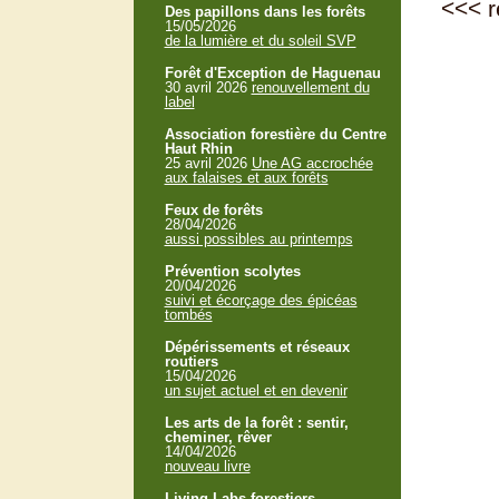
<<<
r
Des papillons dans les forêts
15/05/2026
de la lumière et du soleil SVP
Forêt d'Exception de Haguenau
30 avril 2026
renouvellement du
label
Association forestière du Centre
Haut Rhin
25 avril 2026
Une AG accrochée
aux falaises et aux forêts
Feux de forêts
28/04/2026
aussi possibles au printemps
Prévention scolytes
20/04/2026
suivi et écorçage des épicéas
tombés
Dépérissements et réseaux
routiers
15/04/2026
un sujet actuel et en devenir
Les arts de la forêt : sentir,
cheminer, rêver
14/04/2026
nouveau livre
Living Labs forestiers