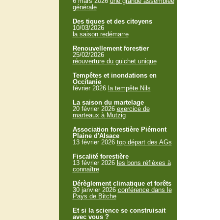
6 mars 2026
une grande assemblée
générale
Des tiques et des citoyens
10/03/2026
la saison redémarre
Renouvellement forestier
25/02/2026
réouverture du guichet unique
Tempêtes et inondations en
Occitanie
février 2026
la tempête Nils
La saison du martelage
20 février 2026
exercice de
marteaux à Mutzig
Association forestière Piémont
Plaine d'Alsace
13 février 2026
top départ des AGs
Fiscalité forestière
13 février 2026
les bons réflèxes à
connaître
Dérèglement climatique et forêts
30 janvier 2026
conférence dans le
Pays de Bitche
Et si la science se construisait
avec vous ?