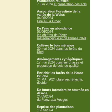
Plantations réussies
7 juin 2024
et préparation des sols
Association Forestière de la
vallée de la Weiss
04/06/2024
Une AG à Orbey
De l'eau en abondance
03/06/2024
les chiffres de l'hiver
météorologique et de l'année 2024
Cultiver le bon mélange
30 mai 2024
dans les forêts du
Ried
Aménagements cynégétiques
17 mai 2024
concilier chasse et
production de bois de qualité
Enrichir les forêts de la Haute
Bruche
24 MAI 2024
observer, réfléchir,
décider
De futurs forestiers en tournée en
Alsace
24/05/2024
du Forez aux Vosges
Reprise des plantations
15/05/2024