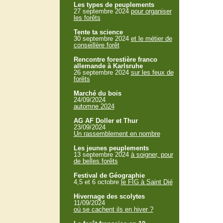
Les types de peuplements
27 septembre 2024
pour organiser
les forêts
Tente ta science
30 septembre 2024
et le métier de
conseillère forêt
Rencontre forestière franco
allemande à Karlsruhe
26 septembre 2024
sur les feux de
forêts
Marché du bois
24/09/2024
automne 2024
AG AF Doller et Thur
23/09/2024
Un rassemblement en nombre
Les jeunes peuplements
13 septembre 2024
à soigner, pour
de belles forêts
Festival de Géographie
4,5 et 6 octobre
le FIG à Saint Dié
Hivernage des scolytes
11/09/2024
où se cachent ils en hiver ?