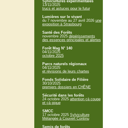
Sylvicultures expérimentales
13/11/2025
trucs et astuces pour le futur
Lumières sur le vivant
du 7 novembre au 27 avril 2026
une
exposition à Strasbourg
Santé des Forêts
novembre 2025
dépérissements
des essences principales et alertes
Forêt Mag N° 140
04/11/2025
octobre 2025
Parcs naturels régionaux
04/11/2025
et révisions de leurs chartes
Fonds Solidaire de Filière
30/10/2025
premiers dossiers en CHÊNE
Sécurité dans les forêts
24 octobre 2025
attention çà coupe
et çà pique
SMCC
17 octobre 2025
Sylviculture
Mélangée à Couvert Continu
Semis de forêts