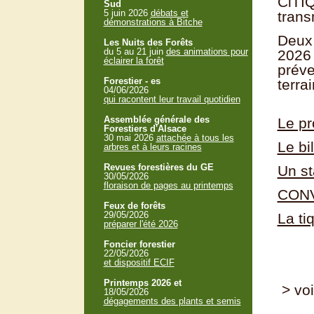
CiTIQ
Sud
5 juin 2026
débats et
trans
démonstrations à Bitche
Deux 
Les Nuits des Forêts
du 5 au 21 juin
des animations pour
2026 
éclairer la forêt
préve
Forestier - es
terrai
04/06/2026
qui racontent leur travail quotidien
Assemblée générale des
Le p
Forestiers d'Alsace
30 mai 2026
attachée à tous les
Le bi
arbres et à leurs racines
Revues forestières du GE
Un st
30/05/2026
floraison de pages au printemps
CONV
Feux de forêts
29/05/2026
La t
préparer l'été 2026
Foncier forestier
22/05/2026
et dispositif ECIF
Printemps 2026 et
> voi
18/05/2026
dégagements des plants et semis