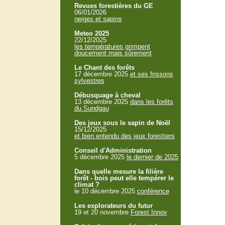
Revues forestières du GE
06/01/2026
neiges et sapins
Meteo 2025
22/12/2025
les températures grimpent
doucement mais sûrement
Le Chant des forêts
17 décembre 2025
et ses frissons
sylvestres
Débusquage à cheval
13 décembre 2025
dans les forêts
du Sundgau
Des jeux sous le sapin de Noël
15/12/2025
et bien entendu des jeux forestiers
Conseil d'Administration
5 décembre 2025
le dernier de 2025
Dans quelle mesure la filière
forêt - bois peut elle tempérer le
climat ?
le 10 décembre 2025
conférence
Les explorateurs du futur
19 et 20 novembre
Forest Innov