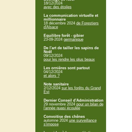
18/12/2024
avec des étoiles
La communication virtuelle et
millionnaire
18 décembre 2024
de Forestiers
d'Alsace
Equilibre forêt - gibier
23-09-2024
germanique
De l'art de tailler les sapins de
Noël
09/12/2024
pour les rendre les plus beaux
Les ornières sont partout
04/12/2024
et alors ?
Note sanitaire
2/12/2024
sur les forêts du Grand
Est
Dernier Conseil d'Administration
29 novembre 2024
pour un bilan de
l'année quasi écoulée
Convoitise des chênes
automne 2024
une surveillance
s'impose