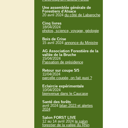
Une assemblée générale de
Forestiers d'Alsace
20 avril 2024
du côté de Labaroche
Cinq livres
18/04/2024
photos, science, voyage, géologie
Bois de Crise
15 avril 2024
annonce du Ministre
AG Association Forestière de la
vallée de la Bruche
15/04/2024
Passation de présidence
Retour sur coupe 5/5
11/04/2024
parcelle coupée, on fait quoi ?
Eclaircie expérimentale
10/04/2024
bienvenue dans le Caucase
Santé des forêts
avril 2024
bilan 2023 et alertes
2024
Salon FORST LIVE
12 au 14 avril 2024
le salon
forestier de la vallée du Rhin