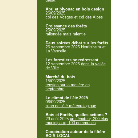
débat
Abri et bivouac en bois design
26/09/2025
col des Vosges et col des Alpes
Croissance des forêts
25/09/2025
rallongée mais ralentie
Deux soirées débat sur les forêts
26 septembre 2025
Herrlisheim et
La Vancelle
Les forestiers se redressent
12 septembre 2025
dans la vallée
de Villé
Marché du bois
15/09/2025
tension sur la matière en
septembre
Le climat de l'été 2025
06/09/2025
bilan de l'été météorologique
Bois et Forêts, quelles actions ?
29 août 2025
un sénateur, 200 élus
municipaux, 100 communes
Coopération autour de la filière
BOIS LOCAL