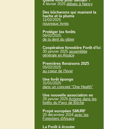
Quelle forêt pour demain ?
4 février 2025
débats à Nancy
Des bûcherons qui manient la
hache et la plume
11/02/2025
nouveaux livres
Protéger les forêts
06/02/2025
de la dent du gibier
Coopérative forestière Forêt d'Ici
30 janvier 2025
assemblée
générale en Alsace
Premières floraisons 2025
05/02/2025
au coeur de l'hiver
Une forêt éponge
31/01/2025
dans un concept "One Health"
Une nouvelle association en
28 janvier 2025
Actions dans les
forêts du Pays de Bitche
Projet européen SMURF
20 décembre 2024
avec les
Forestiers d'Alsace
La Forêt à écouter