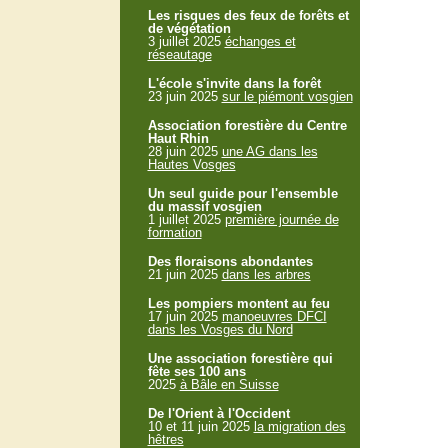
Les risques des feux de forêts et
de végétation
3 juillet 2025
échanges et
réseautage
L'école s'invite dans la forêt
23 juin 2025
sur le piémont vosgien
Association forestière du Centre
Haut Rhin
28 juin 2025
une AG dans les
Hautes Vosges
Un seul guide pour l'ensemble
du massif vosgien
1 juillet 2025
première journée de
formation
Des floraisons abondantes
21 juin 2025
dans les arbres
Les pompiers montent au feu
17 juin 2025
manoeuvres DFCI
dans les Vosges du Nord
Une association forestière qui
fête ses 100 ans
2025
à Bâle en Suisse
De l'Orient à l'Occident
10 et 11 juin 2025
la migration des
hêtres