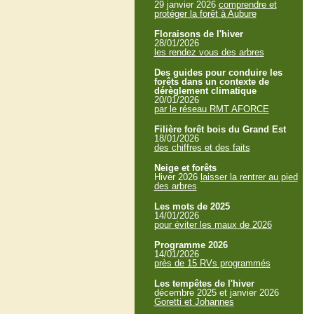
29 janvier 2026
comprendre et
protéger la forêt à Aubure
Floraisons de l'hiver
28/01/2026
les rendez vous des arbres
Des guides pour conduire les
forêts dans un contexte de
dérèglement climatique
20/01/2026
par le réseau RMT AFORCE
Filière forêt bois du Grand Est
18/01/2026
des chiffres et des faits
Neige et forêts
Hiver 2026
laisser la rentrer au pied
des arbres
Les mots de 2025
14/01/2026
pour éviter les maux de 2026
Programme 2026
14/01/2026
près de 15 RVs programmés
Les tempêtes de l'hiver
décembre 2025 et janvier 2026
Goretti et Johannes