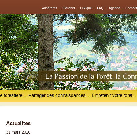
Adhérents
-
Extranet
-
Lexique
-
FAQ
-
Agenda
-
Contact
e forestière
Partager des connaissances
Entretenir votre forêt
-
-
-
Actualites
31 mars 2026