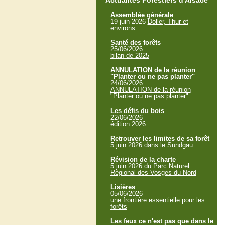
Actualités Forestiers d'Alsace
Assemblée générale
19 juin 2026
Doller, Thur et
environs
Santé des forêts
25/06/2026
bilan de 2025
ANNULATION de la réunion
"Planter ou ne pas planter"
24/06/2026
ANNULATION de la réunion
"Planter ou ne pas planter"
Les défis du bois
22/06/2026
édition 2026
Retrouver les limites de sa forêt
5 juin 2026
dans le Sundgau
Révision de la charte
5 juin 2026
du Parc Naturel
Régional des Vosges du Nord
Lisières
05/06/2026
une frontière essentielle pour les
forêts
Les feux ce n'est pas que dans le