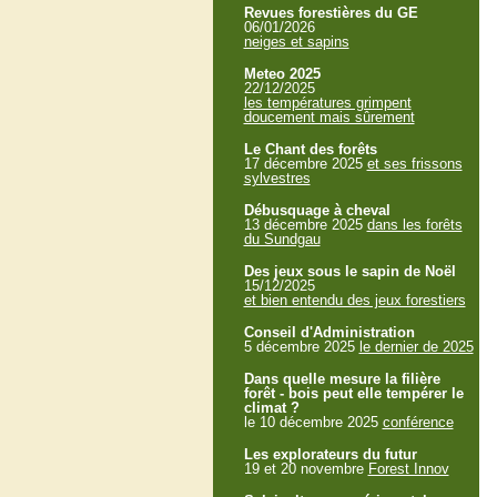
Revues forestières du GE
06/01/2026
neiges et sapins
Meteo 2025
22/12/2025
les températures grimpent
doucement mais sûrement
Le Chant des forêts
17 décembre 2025
et ses frissons
sylvestres
Débusquage à cheval
13 décembre 2025
dans les forêts
du Sundgau
Des jeux sous le sapin de Noël
15/12/2025
et bien entendu des jeux forestiers
Conseil d'Administration
5 décembre 2025
le dernier de 2025
Dans quelle mesure la filière
forêt - bois peut elle tempérer le
climat ?
le 10 décembre 2025
conférence
Les explorateurs du futur
19 et 20 novembre
Forest Innov