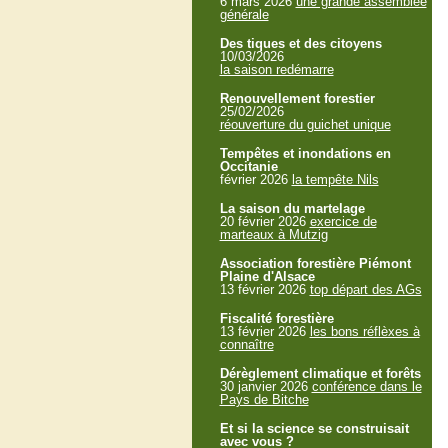
6 mars 2026
une grande assemblée
générale
Des tiques et des citoyens
10/03/2026
la saison redémarre
Renouvellement forestier
25/02/2026
réouverture du guichet unique
Tempêtes et inondations en
Occitanie
février 2026
la tempête Nils
La saison du martelage
20 février 2026
exercice de
marteaux à Mutzig
Association forestière Piémont
Plaine d'Alsace
13 février 2026
top départ des AGs
Fiscalité forestière
13 février 2026
les bons réflèxes à
connaître
Dérèglement climatique et forêts
30 janvier 2026
conférence dans le
Pays de Bitche
Et si la science se construisait
avec vous ?