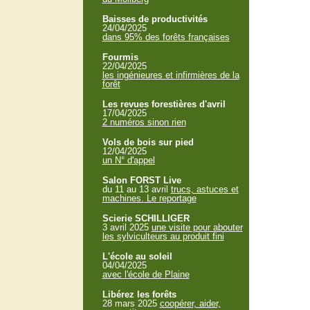
Baisses de productivités
24/04/2025
dans 95% des forêts françaises
Fourmis
22/04/2025
les ingénieures et infirmières de la
forêt
Les revues forestières d'avril
17/04/2025
2 numéros sinon rien
Vols de bois sur pied
12/04/2025
un N° d'appel
Salon FORST Live
du 11 au 13 avril
trucs, astuces et
machines. Le reportage
Scierie SCHILLIGER
3 avril 2025
une visite pour abouter
les sylviculteurs au produit fini
L'école au soleil
04/04/2025
avec l'école de Plaine
Libérez les forêts
28 mars 2025
coopérer, aider,