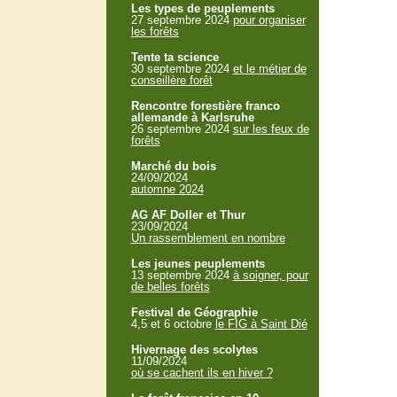
Les types de peuplements
27 septembre 2024
pour organiser
les forêts
Tente ta science
30 septembre 2024
et le métier de
conseillère forêt
Rencontre forestière franco
allemande à Karlsruhe
26 septembre 2024
sur les feux de
forêts
Marché du bois
24/09/2024
automne 2024
AG AF Doller et Thur
23/09/2024
Un rassemblement en nombre
Les jeunes peuplements
13 septembre 2024
à soigner, pour
de belles forêts
Festival de Géographie
4,5 et 6 octobre
le FIG à Saint Dié
Hivernage des scolytes
11/09/2024
où se cachent ils en hiver ?