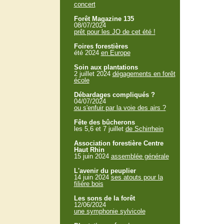
concert
Forêt Magazine 135
08/07/2024
prêt pour les JO de cet été !
Foires forestières
été 2024
en Europe
Soin aux plantations
2 juillet 2024
dégagements en forêt
école
Débardages compliqués ?
04/07/2024
ou s'enfuir par la voie des airs ?
Fête des bûcherons
les 5,6 et 7 juillet
de Schirrhein
Association forestière Centre
Haut Rhin
15 juin 2024
assemblée générale
L'avenir du peuplier
14 juin 2024
ses atouts pour la
filière bois
Les sons de la forêt
12/06/2024
une symphonie sylvicole