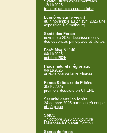
Sylvicultures expérimentales
13/11/2025
trucs et astuces pour le futur
Lumières sur le vivant
du 7 novembre au 27 avril 2026
une
exposition à Strasbourg
Santé des Forêts
novembre 2025
dépérissements
des essences principales et alertes
Forêt Mag N° 140
04/11/2025
octobre 2025
Parcs naturels régionaux
04/11/2025
et révisions de leurs chartes
Fonds Solidaire de Filière
30/10/2025
premiers dossiers en CHÊNE
Sécurité dans les forêts
24 octobre 2025
attention çà coupe
et çà pique
SMCC
17 octobre 2025
Sylviculture
Mélangée à Couvert Continu
Semis de forêts