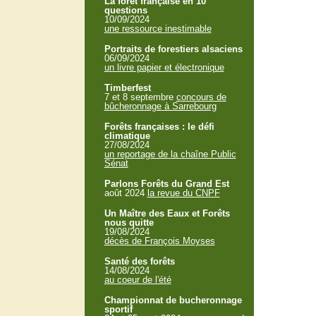
La forêt française en 10
questions
10/09/2024
une ressource inestimable
Portraits de forestiers alsaciens
06/09/2024
un livre papier et électronique
Timberfest
7 et 8 septembre
concours de
bûcheronnage à Sarrebourg
Forêts françaises : le défi
climatique
27/08/2024
un reportage de la chaîne Public
Sénat
Parlons Forêts du Grand Est
août 2024
la revue du CNPF
Un Maître des Eaux et Forêts
nous quitte
19/08/2024
décès de François Moyses
Santé des forêts
14/08/2024
au coeur de l'été
Championnat de bucheronnage
sportif