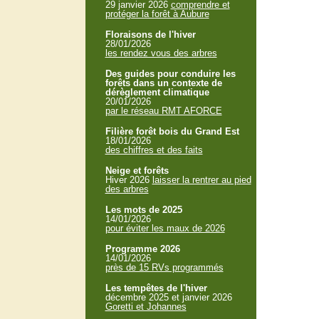
29 janvier 2026
comprendre et
protéger la forêt à Aubure
Floraisons de l'hiver
28/01/2026
les rendez vous des arbres
Des guides pour conduire les
forêts dans un contexte de
dérèglement climatique
20/01/2026
par le réseau RMT AFORCE
Filière forêt bois du Grand Est
18/01/2026
des chiffres et des faits
Neige et forêts
Hiver 2026
laisser la rentrer au pied
des arbres
Les mots de 2025
14/01/2026
pour éviter les maux de 2026
Programme 2026
14/01/2026
près de 15 RVs programmés
Les tempêtes de l'hiver
décembre 2025 et janvier 2026
Goretti et Johannes