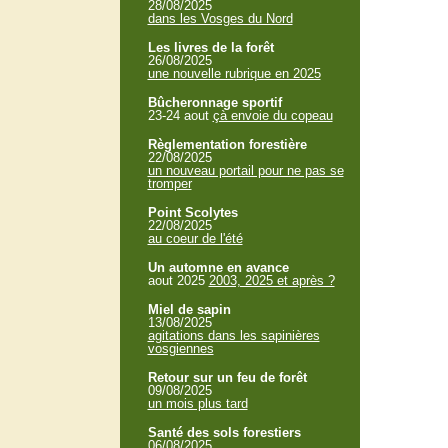
28/08/2025
dans les Vosges du Nord
Les livres de la forêt
26/08/2025
une nouvelle rubrique en 2025
Bûcheronnage sportif
23-24 aout
çà envoie du copeau
Règlementation forestière
22/08/2025
un nouveau portail pour ne pas se
tromper
Point Scolytes
22/08/2025
au coeur de l'été
Un automne en avance
aout 2025
2003, 2025 et après ?
Miel de sapin
13/08/2025
agitations dans les sapinières
vosgiennes
Retour sur un feu de forêt
09/08/2025
un mois plus tard
Santé des sols forestiers
06/08/2025