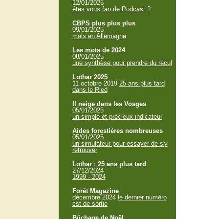
12/01/2025
êtes vous fan de Podcast ?
CBPS plus plus plus
09/01/2025
mais en Allemagne
Les mots de 2024
08/01/2025
une synthèse pour prendre du recul
Lothar 2025
11 octobre 2019
25 ans plus tard
dans le Ried
Il neige dans les Vosges
05/01/2025
un simple et précieux indicateur
Aides forestières nombreuses
05/01/2025
un simulateur pour essayer de s'y
retrouver
Lothar : 25 ans plus tard
27/12/2024
1999 - 2024
Forêt Magazine
décembre 2024
le dernier numéro
est de sortie
Bûchage de Noël