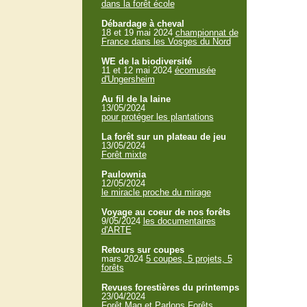
dans la forêt école
Débardage à cheval
18 et 19 mai 2024
championnat de
France dans les Vosges du Nord
WE de la biodiversité
11 et 12 mai 2024
écomusée
d'Ungersheim
Au fil de la laine
13/05/2024
pour protéger les plantations
La forêt sur un plateau de jeu
13/05/2024
Forêt mixte
Paulownia
12/05/2024
le miracle proche du mirage
Voyage au coeur de nos forêts
9/05/2024
les documentaires
d'ARTE
Retours sur coupes
mars 2024
5 coupes, 5 projets, 5
forêts
Revues forestières du printemps
23/04/2024
Forêt Mag et Parlons Forêts