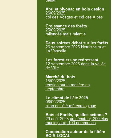
débat
Abri et bivouac en bois design
26/09/2025
col des Vosges et col des Alpes
Croissance des forêts
25/09/2025
rallongée mais ralentie
Deux soirées débat sur les forêts
26 septembre 2025
Herrlisheim et
La Vancelle
Les forestiers se redressent
12 septembre 2025
dans la vallée
de Villé
Marché du bois
15/09/2025
tension sur la matière en
septembre
Le climat de l'été 2025
06/09/2025
bilan de l'été météorologique
Bois et Forêts, quelles actions ?
29 août 2025
un sénateur, 200 élus
municipaux, 100 communes
Coopération autour de la filière
BOIS LOCAL