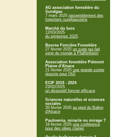
AG association forestière du
Sundgau
7 mars 2025
rassemblement des
forestiers sundgauviens
Marché du bois
12/03/2025
du printemps 2025
Bourse Foncière Forestière
27 février 2025
un sujet qui fait
venir du monde à Pfaffenheim
Association forestière Piémont
Plaine d'Alsace
21 février 2025
une grande soirée
réussie pour l'AG
ECIF 2019 - 2024
23/02/2025
un dispositif foncier efficace
Sciences naturelles et sciences
sociales
20 février 2025
au pied du Ballon
d'Alsace
Paulownia, miracle ou mirage ?
19 février 2025
une conférence
pour des idées claires