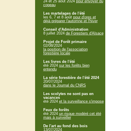
24 et 25 aout 2024
pour envoyer du
copeau
Les martelages de l'été
les 6, 7 et 8 août
pour d'ores et
déjà préparer l'automne et l'hiver
Conseil d'Administration
8 juillet 2024
de Forestiers d'Alsace
Projet de Forêt primaire
02/08/2024
la position de l'association
forestière locale
Les livres de l'été
été 2024
sur les forêts bien
entendu
La série forestière de l'été 2024
20/07/2024
dans le Journal du CNRS
Les scolytes ne sont pas en
vacances
été 2024
et la surveillance s'impose
Feux de forêts
été 2024
un risque modéré cet été
mais à surveiller
De l'art au fond des bois
13/07/2024