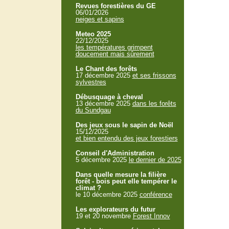
Revues forestières du GE
06/01/2026
neiges et sapins
Meteo 2025
22/12/2025
les températures grimpent
doucement mais sûrement
Le Chant des forêts
17 décembre 2025
et ses frissons
sylvestres
Débusquage à cheval
13 décembre 2025
dans les forêts
du Sundgau
Des jeux sous le sapin de Noël
15/12/2025
et bien entendu des jeux forestiers
Conseil d'Administration
5 décembre 2025
le dernier de 2025
Dans quelle mesure la filière
forêt - bois peut elle tempérer le
climat ?
le 10 décembre 2025
conférence
Les explorateurs du futur
19 et 20 novembre
Forest Innov