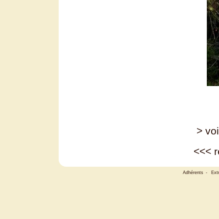
> voi
<<<
r
Adhérents
-
Ext