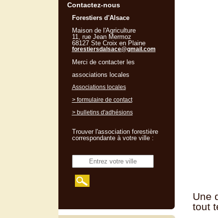
Contactez-nous
Forestiers d'Alsace
Maison de l'Agriculture
11, rue Jean Mermoz
68127 Ste Croix en Plaine
forestiersdalsace@gmail.com
Merci de contacter les
associations locales
Associations locales
> formulaire de contact
> bulletins d'adhésions
Trouver l'association forestière
correspondante à votre ville :
Une d
tout 