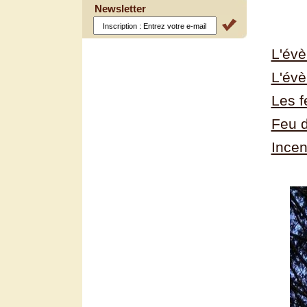
Newsletter
L'évè
L'év
Les f
Feu d
Incen