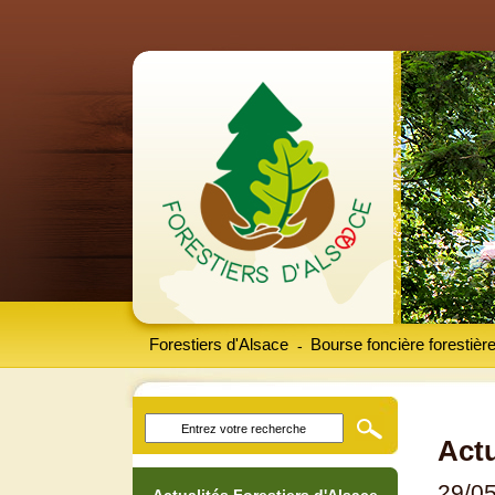
Forestiers d'Alsace
Bourse foncière forestièr
-
Actu
29/0