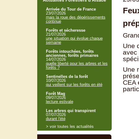
Actualités Forestiers d'Alsace
Feux
Arrivée du Tour de France
23/07/2026
mais la roue des dépérissements
prép
continue
Forêts et sécheresse
Gran
21/07/2026
une situation qui évolue chaque
semaine
Une d
avec 
Forêts intouchées, forêts
anciennes, forêts primaires
spéci
14/07/2026
quelle liberté pour les arbres et les
forêts ?
Une r
prése
Sentinelles de la forêt
10/07/2026
CEA e
qui veillent sur les forêts en été
parti
Forêt Mag
09/07/2026
lecture estivale
Les arbres qui transpirent
07/07/2026
durant l'été
> voir toutes les actualités