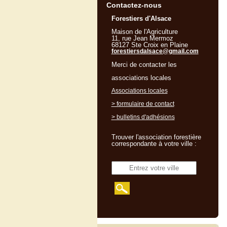
Contactez-nous
Forestiers d'Alsace
Maison de l'Agriculture
11, rue Jean Mermoz
68127 Ste Croix en Plaine
forestiersdalsace@gmail.com
Merci de contacter les
associations locales
Associations locales
> formulaire de contact
> bulletins d'adhésions
Trouver l'association forestière
correspondante à votre ville :