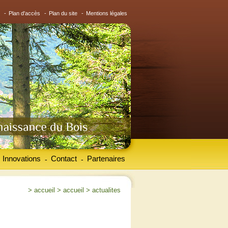
-
Plan d'accès
-
Plan du site
-
Mentions légales
Innovations
Contact
Partenaires
-
-
>
accueil
>
accueil
>
actualites