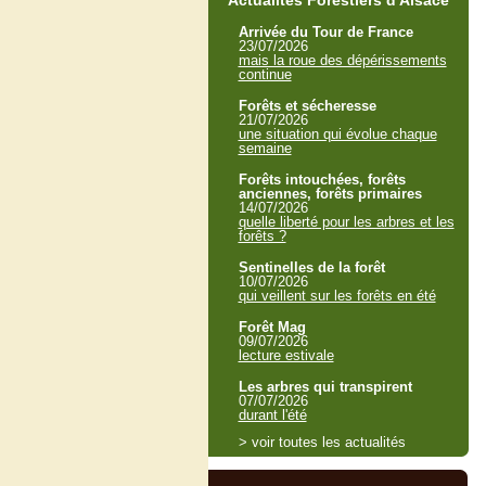
Actualités Forestiers d'Alsace
Arrivée du Tour de France
23/07/2026
mais la roue des dépérissements
continue
Forêts et sécheresse
21/07/2026
une situation qui évolue chaque
semaine
Forêts intouchées, forêts
anciennes, forêts primaires
14/07/2026
quelle liberté pour les arbres et les
forêts ?
Sentinelles de la forêt
10/07/2026
qui veillent sur les forêts en été
Forêt Mag
09/07/2026
lecture estivale
Les arbres qui transpirent
07/07/2026
durant l'été
> voir toutes les actualités