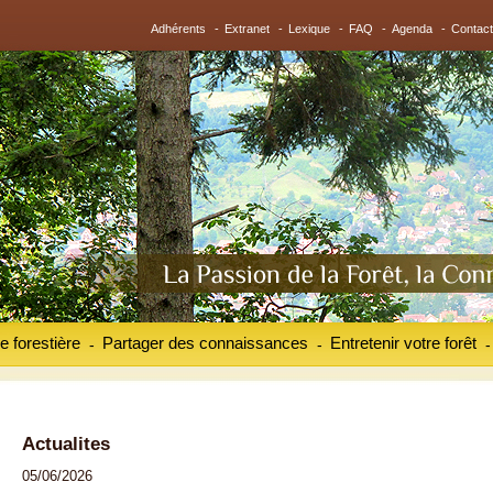
Adhérents
-
Extranet
-
Lexique
-
FAQ
-
Agenda
-
Contact
e forestière
Partager des connaissances
Entretenir votre forêt
-
-
-
Actualites
05/06/2026