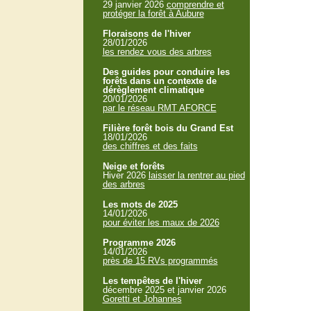
29 janvier 2026
comprendre et
protéger la forêt à Aubure
Floraisons de l'hiver
28/01/2026
les rendez vous des arbres
Des guides pour conduire les
forêts dans un contexte de
dérèglement climatique
20/01/2026
par le réseau RMT AFORCE
Filière forêt bois du Grand Est
18/01/2026
des chiffres et des faits
Neige et forêts
Hiver 2026
laisser la rentrer au pied
des arbres
Les mots de 2025
14/01/2026
pour éviter les maux de 2026
Programme 2026
14/01/2026
près de 15 RVs programmés
Les tempêtes de l'hiver
décembre 2025 et janvier 2026
Goretti et Johannes