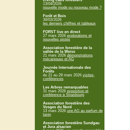
13/04/2026
nouvelle mode ou nouveau mode ?
Forêt et Bois
30/03/2026
les derniers chiffres et tableaux
FORST live en direct
27 mars 2026
explorations et
nouvelles pistes
Association forestière de la
vallée de la Weiss
21 mars 2026
démonstrations
mécaniques et AG
Journée Internationale des
Forêts
du 21 au 29 mars 2026
visites,
conférences
Les Arbres remarquables
31 mars 2026
exposition et
conférence à Strasbourg
Association forestière des
Vosges du Nord
13 mars 2026
une AG au parfum de
tanin
Association forestière Sundgau
et Jura alsacien