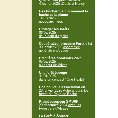
Quelle forêt pour demain ?
4 février 2025
débats à Nancy
Des bûcherons qui manient la
hache et la plume
11/02/2025
nouveaux livres
Protéger les forêts
06/02/2025
de la dent du gibier
Coopérative forestière Forêt d'Ici
30 janvier 2025
assemblée
générale en Alsace
Premières floraisons 2025
05/02/2025
au coeur de l'hiver
Une forêt éponge
31/01/2025
dans un concept "One Health"
Une nouvelle association en
28 janvier 2025
Actions dans les
forêts du Pays de Bitche
Projet européen SMURF
20 décembre 2024
avec les
Forestiers d'Alsace
La Forêt à écouter