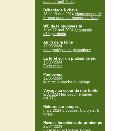
dans la forêt école
Débardage à cheval
18 et 19 mai 2024
championnat de
France dans les Vosges du Nord
WE de la biodiversité
11 et 12 mai 2024
écomusée
d'Ungersheim
Au fil de la laine
13/05/2024
pour protéger les plantations
La forêt sur un plateau de jeu
13/05/2024
Forêt mixte
Paulownia
12/05/2024
le miracle proche du mirage
Voyage au coeur de nos forêts
9/05/2024
les documentaires
d'ARTE
Retours sur coupes
mars 2024
5 coupes, 5 projets, 5
forêts
Revues forestières du printemps
23/04/2024
Forêt Mag et Parlons Forêts