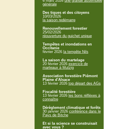
6 mars 2026
une grande assemblée
générale
Des tiques et des citoyens
10/03/2026
la saison redémarre
Renouvellement forestier
25/02/2026
réouverture du guichet unique
Tempêtes et inondations en
Occitanie
février 2026
la tempête Nils
La saison du martelage
20 février 2026
exercice de
marteaux à Mutzig
Association forestière Piémont
Plaine d'Alsace
13 février 2026
top départ des AGs
Fiscalité forestière
13 février 2026
les bons réflèxes à
connaître
Dérèglement climatique et forêts
30 janvier 2026
conférence dans le
Pays de Bitche
Et si la science se construisait
avec vous ?