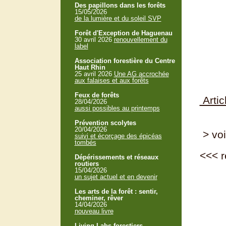
Des papillons dans les forêts
15/05/2026
de la lumière et du soleil SVP
Forêt d'Exception de Haguenau
30 avril 2026
renouvellement du
label
Association forestière du Centre
Haut Rhin
25 avril 2026
Une AG accrochée
aux falaises et aux forêts
Feux de forêts
Artic
28/04/2026
aussi possibles au printemps
Prévention scolytes
20/04/2026
> voi
suivi et écorçage des épicéas
tombés
<<<
r
Dépérissements et réseaux
routiers
15/04/2026
un sujet actuel et en devenir
Les arts de la forêt : sentir,
cheminer, rêver
14/04/2026
nouveau livre
Living Labs forestiers