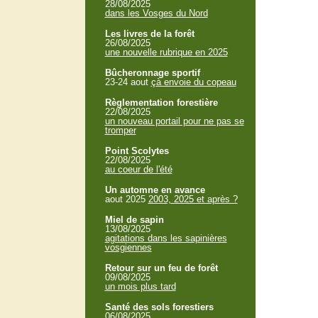
28/08/2025
dans les Vosges du Nord
Les livres de la forêt
26/08/2025
une nouvelle rubrique en 2025
Bûcheronnage sportif
23-24 aout
çà envoie du copeau
Règlementation forestière
22/08/2025
un nouveau portail pour ne pas se
tromper
Point Scolytes
22/08/2025
au coeur de l'été
Un automne en avance
aout 2025
2003, 2025 et après ?
Miel de sapin
13/08/2025
agitations dans les sapinières
vosgiennes
Retour sur un feu de forêt
09/08/2025
un mois plus tard
Santé des sols forestiers
06/08/2025