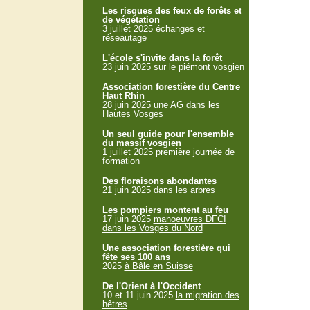
Les risques des feux de forêts et
de végétation
3 juillet 2025
échanges et
réseautage
L'école s'invite dans la forêt
23 juin 2025
sur le piémont vosgien
Association forestière du Centre
Haut Rhin
28 juin 2025
une AG dans les
Hautes Vosges
Un seul guide pour l'ensemble
du massif vosgien
1 juillet 2025
première journée de
formation
Des floraisons abondantes
21 juin 2025
dans les arbres
Les pompiers montent au feu
17 juin 2025
manoeuvres DFCI
dans les Vosges du Nord
Une association forestière qui
fête ses 100 ans
2025
à Bâle en Suisse
De l'Orient à l'Occident
10 et 11 juin 2025
la migration des
hêtres