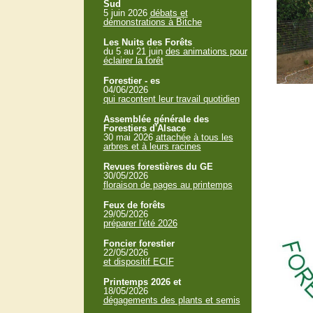
Sud
5 juin 2026
débats et
démonstrations à Bitche
Les Nuits des Forêts
du 5 au 21 juin
des animations pour
éclairer la forêt
Forestier - es
04/06/2026
qui racontent leur travail quotidien
Assemblée générale des
Forestiers d'Alsace
30 mai 2026
attachée à tous les
arbres et à leurs racines
Revues forestières du GE
30/05/2026
floraison de pages au printemps
Feux de forêts
29/05/2026
préparer l'été 2026
Foncier forestier
22/05/2026
et dispositif ECIF
Printemps 2026 et
18/05/2026
dégagements des plants et semis