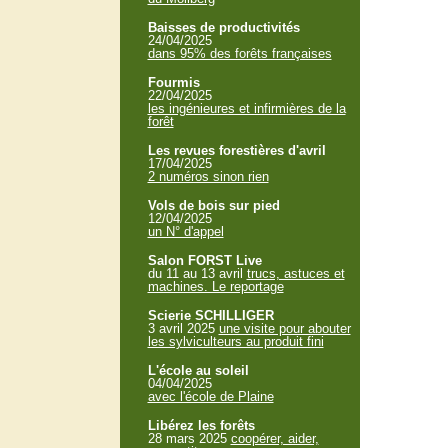
Baisses de productivités
24/04/2025
dans 95% des forêts françaises
Fourmis
22/04/2025
les ingénieures et infirmières de la
forêt
Les revues forestières d'avril
17/04/2025
2 numéros sinon rien
Vols de bois sur pied
12/04/2025
un N° d'appel
Salon FORST Live
du 11 au 13 avril
trucs, astuces et
machines. Le reportage
Scierie SCHILLIGER
3 avril 2025
une visite pour abouter
les sylviculteurs au produit fini
L'école au soleil
04/04/2025
avec l'école de Plaine
Libérez les forêts
28 mars 2025
coopérer, aider,