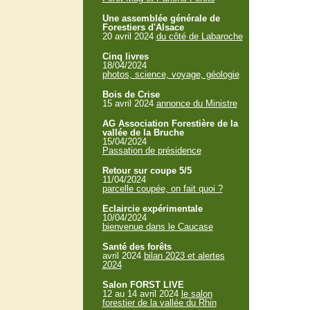
Une assemblée générale de
Forestiers d'Alsace
20 avril 2024
du côté de Labaroche
Cinq livres
18/04/2024
photos, science, voyage, géologie
Bois de Crise
15 avril 2024
annonce du Ministre
AG Association Forestière de la
vallée de la Bruche
15/04/2024
Passation de présidence
Retour sur coupe 5/5
11/04/2024
parcelle coupée, on fait quoi ?
Eclaircie expérimentale
10/04/2024
bienvenue dans le Caucase
Santé des forêts
avril 2024
bilan 2023 et alertes
2024
Salon FORST LIVE
12 au 14 avril 2024
le salon
forestier de la vallée du Rhin