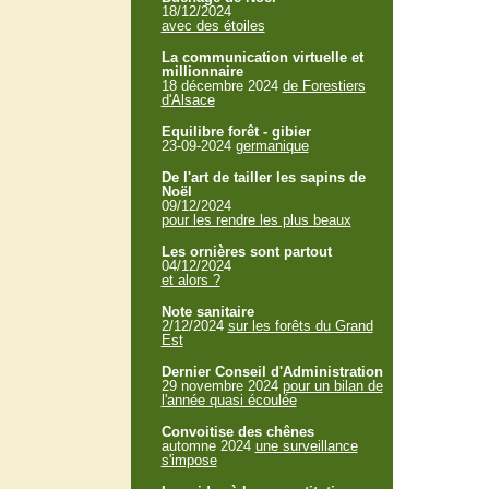
18/12/2024
avec des étoiles
La communication virtuelle et
millionnaire
18 décembre 2024
de Forestiers
d'Alsace
Equilibre forêt - gibier
23-09-2024
germanique
De l'art de tailler les sapins de
Noël
09/12/2024
pour les rendre les plus beaux
Les ornières sont partout
04/12/2024
et alors ?
Note sanitaire
2/12/2024
sur les forêts du Grand
Est
Dernier Conseil d'Administration
29 novembre 2024
pour un bilan de
l'année quasi écoulée
Convoitise des chênes
automne 2024
une surveillance
s'impose