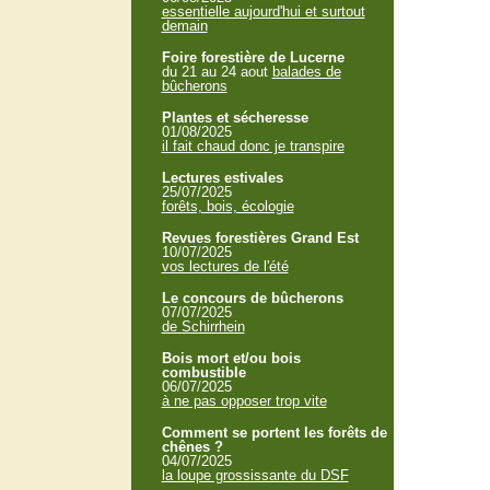
essentielle aujourd'hui et surtout
demain
Foire forestière de Lucerne
du 21 au 24 aout
balades de
bûcherons
Plantes et sécheresse
01/08/2025
il fait chaud donc je transpire
Lectures estivales
25/07/2025
forêts, bois, écologie
Revues forestières Grand Est
10/07/2025
vos lectures de l'été
Le concours de bûcherons
07/07/2025
de Schirrhein
Bois mort et/ou bois
combustible
06/07/2025
à ne pas opposer trop vite
Comment se portent les forêts de
chênes ?
04/07/2025
la loupe grossissante du DSF