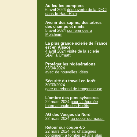
Au feu les pompiers
6 avril 2024
découverte de la DFCI
dans le Haut Rhin
Avenir des sapins, des arbres
des champs et miels
5 avril 2024
conférences à
Molsheim
La plus grande scierie de France
est en Alsace
4 avril 2024
visite de la scierie
SIAT à Urmatt
Protéger les régénérations
03/04/2024
avec de nouvelles idées
Sécurité du travail en forêt
30/03/2024
gare au rebond de tronçonneuse
L'ombre des pins sylvestres
22 mars 2024
pour la Journée
Internationale des Forêts
AG des Vosges du Nord
22 mars 2024
au coeur du massif
Retour sur coupe 4/5
22 mars 2024
les châtaignes
continuent à tomber 10 ans plus