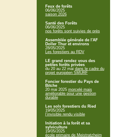
Feux de forêts
06/06/2025
saison 2026
Santé des Forêts
06/06/2025
nos forêts sont suivies de près
Assemblée générale de l'AF
Doller Thur et environs
28/05/2025
Les forestiers au RDV
LE grand rendez vous des
petites forêts privées
du 20 au 22 mai
dans le cadre du
projet européen SMURF
Foncier forestier du Pays de
Bitche
20 mai 2025
morcelé mais
améliorable pour une gestion
durable
Les sols forestiers du Ried
19/05/2025
l’invisible rendu visible
Initiation à la forêt et sa
sylviculture
19/05/2025
école primaire de Meistratzheim