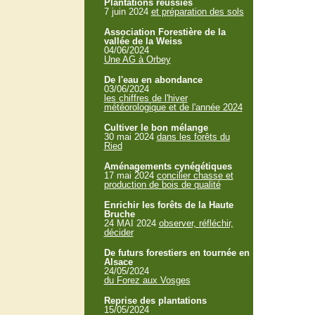
Plantations réussies
7 juin 2024
et préparation des sols
Association Forestière de la
vallée de la Weiss
04/06/2024
Une AG à Orbey
De l'eau en abondance
03/06/2024
les chiffres de l'hiver
météorologique et de l'année 2024
Cultiver le bon mélange
30 mai 2024
dans les forêts du
Ried
Aménagements cynégétiques
17 mai 2024
concilier chasse et
production de bois de qualité
Enrichir les forêts de la Haute
Bruche
24 MAI 2024
observer, réfléchir,
décider
De futurs forestiers en tournée en
Alsace
24/05/2024
du Forez aux Vosges
Reprise des plantations
15/05/2024