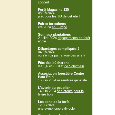
concert
Forêt Magazine 135
08/07/2024
prêt pour les JO de cet été !
Foires forestières
été 2024
en Europe
Soin aux plantations
2 juillet 2024
dégagements en forêt
école
Débardages compliqués ?
04/07/2024
ou s'enfuir par la voie des airs ?
Fête des bûcherons
les 5,6 et 7 juillet
de Schirrhein
Association forestière Centre
Haut Rhin
15 juin 2024
assemblée générale
L'avenir du peuplier
14 juin 2024
ses atouts pour la
filière bois
Les sons de la forêt
12/06/2024
une symphonie sylvicole