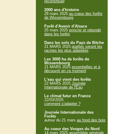
reconstituer
2000 ans d'histoire
28 mars 2025
au coeur des forêts
de Wissembourg
Forêt d'Avenir d'Alsace
25 mars 2025
enrichir et rebondir
dans les forêts
Dans les sols du Pays de Bitche
21 MARS 2025
quelles seront les
racines les plus adaptées
Les 3000 ha de forêts de
Wissembourg
21 MARS 2025
essentielles et à
découvrir en ce moment
L'eau qui vient des forêts
22 MARS 2025
Journée
Internationale de l'Eau
Le climat futur en France
22/03/2025
comment s'adapter ?
Journée Internationale des
Forêts
autour du 21 mars
au fond des bois
Au coeur des Vosges du Nord
14 mars 2025
assemblée générale