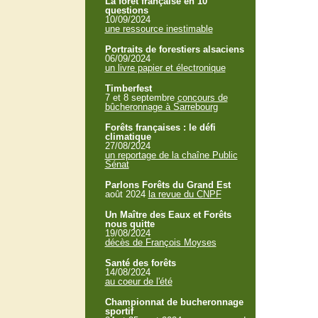
La forêt française en 10
questions
10/09/2024
une ressource inestimable
Portraits de forestiers alsaciens
06/09/2024
un livre papier et électronique
Timberfest
7 et 8 septembre
concours de
bûcheronnage à Sarrebourg
Forêts françaises : le défi
climatique
27/08/2024
un reportage de la chaîne Public
Sénat
Parlons Forêts du Grand Est
août 2024
la revue du CNPF
Un Maître des Eaux et Forêts
nous quitte
19/08/2024
décès de François Moyses
Santé des forêts
14/08/2024
au coeur de l'été
Championnat de bucheronnage
sportif