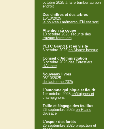
octobre 2025
à faire tomber au bon
endroit
Des chiffres et des arbres
15/10/2025
le nouveau mémento IFN est sorti
Attention çà coupe
10 octobre 2025
sécurité des
travaux forestiers
PEFC Grand Est en visite
6 octobre 2025
en Alsace bossue
Conseil d'Administration
3 octobre 2025
des Forestiers
d'Alsace
Nouveaux livres
08/10/2025
de l'automne 2025
L'automne qui pique et fleurit
1er octobre 2025
châtaignes et
champignons
Taille et élagage des feuillus
26 septembre 2025
en Plaine
d'Alsace
L'espoir des forêts
26 septembre 2025
projection et