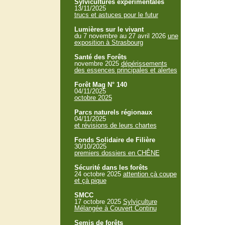
Sylvicultures expérimentales
13/11/2025
trucs et astuces pour le futur
Lumières sur le vivant
du 7 novembre au 27 avril 2026
une
exposition à Strasbourg
Santé des Forêts
novembre 2025
dépérissements
des essences principales et alertes
Forêt Mag N° 140
04/11/2025
octobre 2025
Parcs naturels régionaux
04/11/2025
et révisions de leurs chartes
Fonds Solidaire de Filière
30/10/2025
premiers dossiers en CHÊNE
Sécurité dans les forêts
24 octobre 2025
attention çà coupe
et çà pique
SMCC
17 octobre 2025
Sylviculture
Mélangée à Couvert Continu
Semis de forêts