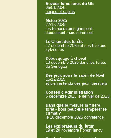
Revues forestières du GE
06/01/2026
neiges et sapins
Meteo 2025
22/12/2025
les températures grimpent
doucement mais sûrement
Le Chant des forêts
17 décembre 2025
et ses frissons
sylvestres
Débusquage à cheval
13 décembre 2025
dans les forêts
du Sundgau
Des jeux sous le sapin de Noël
15/12/2025
et bien entendu des jeux forestiers
Conseil d'Administration
5 décembre 2025
le dernier de 2025
Dans quelle mesure la filière
forêt - bois peut elle tempérer le
climat ?
le 10 décembre 2025
conférence
Les explorateurs du futur
19 et 20 novembre
Forest Innov