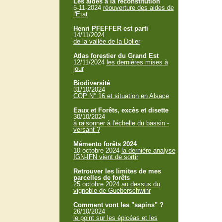
Les aides à la reconstitution
5-11-2024
réouverture des aides de
l'Etat
Henri PFEFFER est parti
14/11/2024
de la vallée de la Doller
Atlas forestier du Grand Est
12/11/2024
les dernières mises à
jour
Biodiversité
31/10/2024
COP N° 16 et situation en Alsace
Eaux et Forêts, excès et disette
30/10/2024
à raisonner à l'échelle du bassin -
versant ?
Mémento forêts 2024
10 octobre 2024
la dernière analyse
IGN-IFN vient de sortir
Retrouver les limites de mes
parcelles de forêts
25 octobre 2024
au dessus du
vignoble de Gueberschwihr
Comment vont les "sapins" ?
26/10/2024
le point sur les épicéas et les