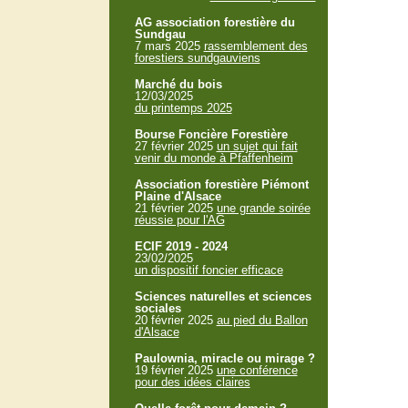
AG association forestière du
Sundgau
7 mars 2025
rassemblement des
forestiers sundgauviens
Marché du bois
12/03/2025
du printemps 2025
Bourse Foncière Forestière
27 février 2025
un sujet qui fait
venir du monde à Pfaffenheim
Association forestière Piémont
Plaine d'Alsace
21 février 2025
une grande soirée
réussie pour l'AG
ECIF 2019 - 2024
23/02/2025
un dispositif foncier efficace
Sciences naturelles et sciences
sociales
20 février 2025
au pied du Ballon
d'Alsace
Paulownia, miracle ou mirage ?
19 février 2025
une conférence
pour des idées claires