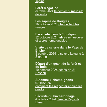
sapins
Forêt Magazine
octobre 2024
le dernier numéro est
de sortie
Les sapins de Douglas
16 octobre 2024
chatouillent les
nuages
Escapade dans le Sundgau
12 octobre 2024
arbres minuscules
et arbres remarquables
Visite de scierie dans le Pays de
Bitche
8 octobre 2024
la scierie Lejeune à
Siersthal
Départ d'un géant de la forêt et
du bois
10 octobre 2024
décès de JL
Besson
Automne = champignons
07/10/2024
comment les respecter et bien les
cueillir
Sécurité du bûcheronnage
4 octobre 2024
dans le Pays de
Hanau