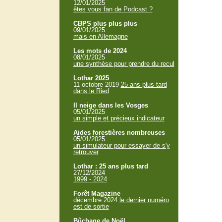
12/01/2025
êtes vous fan de Podcast ?
CBPS plus plus plus
09/01/2025
mais en Allemagne
Les mots de 2024
08/01/2025
une synthèse pour prendre du recul
Lothar 2025
11 octobre 2019
25 ans plus tard
dans le Ried
Il neige dans les Vosges
05/01/2025
un simple et précieux indicateur
Aides forestières nombreuses
05/01/2025
un simulateur pour essayer de s'y
retrouver
Lothar : 25 ans plus tard
27/12/2024
1999 - 2024
Forêt Magazine
décembre 2024
le dernier numéro
est de sortie
Bûchage de Noël