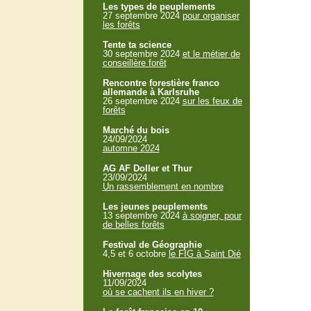
Les types de peuplements
27 septembre 2024
pour organiser
les forêts
Tente ta science
30 septembre 2024
et le métier de
conseillère forêt
Rencontre forestière franco
allemande à Karlsruhe
26 septembre 2024
sur les feux de
forêts
Marché du bois
24/09/2024
automne 2024
AG AF Doller et Thur
23/09/2024
Un rassemblement en nombre
Les jeunes peuplements
13 septembre 2024
à soigner, pour
de belles forêts
Festival de Géographie
4,5 et 6 octobre
le FIG à Saint Dié
Hivernage des scolytes
11/09/2024
où se cachent ils en hiver ?