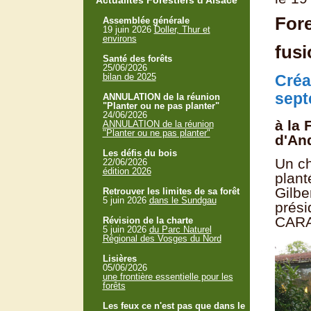
Actualités Forestiers d'Alsace
Fore
Assemblée générale
19 juin 2026
Doller, Thur et
environs
fusi
Santé des forêts
25/06/2026
bilan de 2025
Créa
sept
ANNULATION de la réunion
"Planter ou ne pas planter"
24/06/2026
à la
ANNULATION de la réunion
"Planter ou ne pas planter"
d'An
Les défis du bois
Un ch
22/06/2026
édition 2026
plant
Gilbe
Retrouver les limites de sa forêt
5 juin 2026
dans le Sundgau
prési
CARA 
Révision de la charte
5 juin 2026
du Parc Naturel
Régional des Vosges du Nord
Lisières
05/06/2026
une frontière essentielle pour les
forêts
Les feux ce n'est pas que dans le