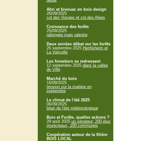
débat
Abri et bivouac en bois design
26/09/2025
col des Vosges et col des Alpes
Croissance des forêts
25/09/2025
rallongée mais ralentie
Deux soirées débat sur les forêts
26 septembre 2025
Herrlisheim et
La Vancelle
Les forestiers se redressent
12 septembre 2025
dans la vallée
de Villé
Marché du bois
15/09/2025
tension sur la matière en
septembre
Le climat de l'été 2025
06/09/2025
bilan de l'été météorologique
Bois et Forêts, quelles actions ?
29 août 2025
un sénateur, 200 élus
municipaux, 100 communes
Coopération autour de la filière
BOIS LOCAL