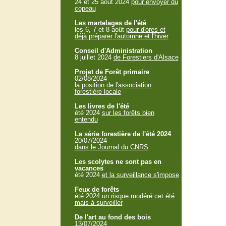
24 et 25 aout 2024
pour envoyer du
copeau
Les martelages de l'été
les 6, 7 et 8 août
pour d'ores et
déjà préparer l'automne et l'hiver
Conseil d'Administration
8 juillet 2024
de Forestiers d'Alsace
Projet de Forêt primaire
02/08/2024
la position de l'association
forestière locale
Les livres de l'été
été 2024
sur les forêts bien
entendu
La série forestière de l'été 2024
20/07/2024
dans le Journal du CNRS
Les scolytes ne sont pas en
vacances
été 2024
et la surveillance s'impose
Feux de forêts
été 2024
un risque modéré cet été
mais à surveiller
De l'art au fond des bois
13/07/2024