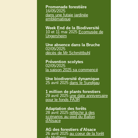
Promenade forestière
16/05/2025
dans une futaie jardinée
emblématique
Week End de la Biodiversité
10 et 11 mai 2025
Ecomusée de
Ungersheim
Une absence dans la Bruche
02/05/2025
décès de Mr Schmittbuhl
Prévention scolytes
02/05/2025
la saison 2025 sa commencé
Une biodiversité dynamique
25 avril 2025
dans le Sundgau
1 million de plants forestiers
29 avril 2025
une date anniversaire
pour le fonds FA3R
Adaptation des forêts
28 avril 2025
réfléchir à des
scénarios au pied du Ballon
d'Alsace
AG des forestiers d'Alsace
26 avril 2025
au coeur de la forêt
du Mollberg