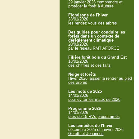
29 janvier 2026
comprendre et
protéger la forêt à Aubure
Floraisons de l'hiver
28/01/2026
les rendez vous des arbres
Des guides pour conduire les
forêts dans un contexte de
dérèglement climatique
20/01/2026
par le réseau RMT AFORCE
Filière forêt bois du Grand Est
18/01/2026
des chiffres et des faits
Neige et forêts
Hiver 2026
laisser la rentrer au pied
des arbres
Les mots de 2025
14/01/2026
pour éviter les maux de 2026
Programme 2026
14/01/2026
près de 15 RVs programmés
Les tempêtes de l'hiver
décembre 2025 et janvier 2026
Goretti et Johannes