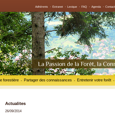
Adhérents
-
Extranet
-
Lexique
-
FAQ
-
Agenda
-
Contact
e forestière
Partager des connaissances
Entretenir votre forêt
-
-
-
Actualites
26/09/2014