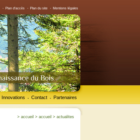
-
Plan d'accès
-
Plan du site
-
Mentions légales
Innovations
Contact
Partenaires
-
-
>
accueil
>
accueil
>
actualites