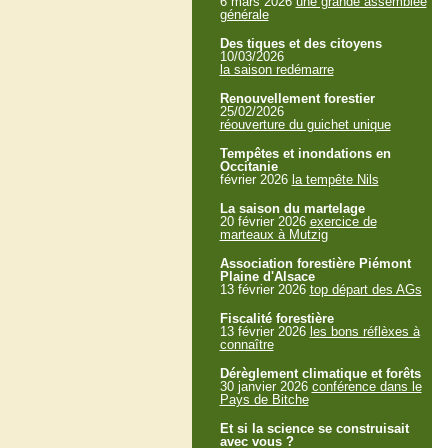
6 mars 2026
une grande assemblée
générale
Des tiques et des citoyens
10/03/2026
la saison redémarre
Renouvellement forestier
25/02/2026
réouverture du guichet unique
Tempêtes et inondations en
Occitanie
février 2026
la tempête Nils
La saison du martelage
20 février 2026
exercice de
marteaux à Mutzig
Association forestière Piémont
Plaine d'Alsace
13 février 2026
top départ des AGs
Fiscalité forestière
13 février 2026
les bons réflèxes à
connaître
Dérèglement climatique et forêts
30 janvier 2026
conférence dans le
Pays de Bitche
Et si la science se construisait
avec vous ?