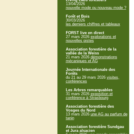
13/04/2026
nouvelle mode ou nouveau mode ?
Forêt et Bois
30/03/2026
les derniers chiffres et tableaux
FORST live en direct
27 mars 2026
explorations et
nouvelles pistes
Association forestière de la
vallée de la Weiss
21 mars 2026
démonstrations
mécaniques et AG
Journée Internationale des
Forêts
du 21 au 29 mars 2026
visites,
conférences
Les Arbres remarquables
31 mars 2026
exposition et
conférence à Strasbourg
Association forestière des
Vosges du Nord
13 mars 2026
une AG au parfum de
tanin
Association forestière Sundgau
et Jura alsacien