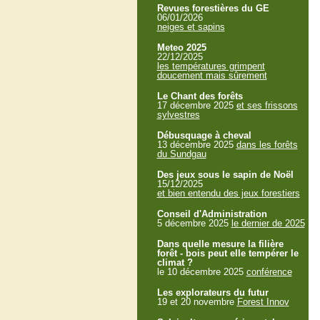
Revues forestières du GE
06/01/2026
neiges et sapins
Meteo 2025
22/12/2025
les températures grimpent
doucement mais sûrement
Le Chant des forêts
17 décembre 2025
et ses frissons
sylvestres
Débusquage à cheval
13 décembre 2025
dans les forêts
du Sundgau
Des jeux sous le sapin de Noël
15/12/2025
et bien entendu des jeux forestiers
Conseil d'Administration
5 décembre 2025
le dernier de 2025
Dans quelle mesure la filière
forêt - bois peut elle tempérer le
climat ?
le 10 décembre 2025
conférence
Les explorateurs du futur
19 et 20 novembre
Forest Innov