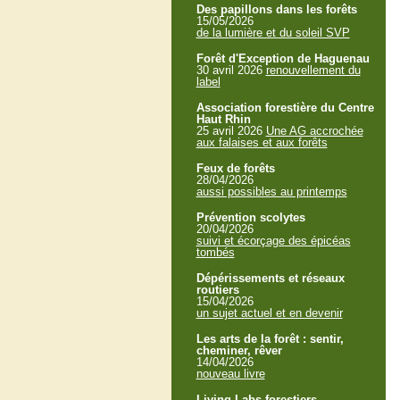
Des papillons dans les forêts
15/05/2026
de la lumière et du soleil SVP
Forêt d'Exception de Haguenau
30 avril 2026
renouvellement du
label
Association forestière du Centre
Haut Rhin
25 avril 2026
Une AG accrochée
aux falaises et aux forêts
Feux de forêts
28/04/2026
aussi possibles au printemps
Prévention scolytes
20/04/2026
suivi et écorçage des épicéas
tombés
Dépérissements et réseaux
routiers
15/04/2026
un sujet actuel et en devenir
Les arts de la forêt : sentir,
cheminer, rêver
14/04/2026
nouveau livre
Living Labs forestiers