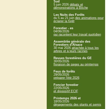
Sud
5 juin 2026
débats et
démonstrations à Bitche
Les Nuits des Forêts
du 5 au 21 juin
des animations pour
éclairer la forêt
Forestier - es
04/06/2026
qui racontent leur travail quotidien
Assemblée générale des
Forestiers d'Alsace
30 mai 2026
attachée à tous les
arbres et à leurs racines
Revues forestières du GE
30/05/2026
floraison de pages au printemps
Feux de forêts
29/05/2026
préparer l'été 2026
Foncier forestier
22/05/2026
et dispositif ECIF
Printemps 2026 et
18/05/2026
dégagements des plants et semis