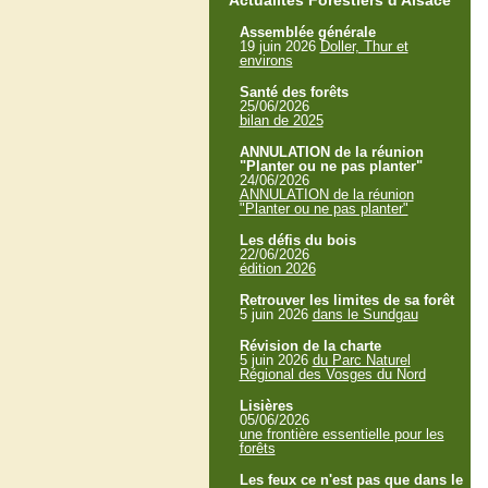
Actualités Forestiers d'Alsace
Assemblée générale
19 juin 2026
Doller, Thur et
environs
Santé des forêts
25/06/2026
bilan de 2025
ANNULATION de la réunion
"Planter ou ne pas planter"
24/06/2026
ANNULATION de la réunion
"Planter ou ne pas planter"
Les défis du bois
22/06/2026
édition 2026
Retrouver les limites de sa forêt
5 juin 2026
dans le Sundgau
Révision de la charte
5 juin 2026
du Parc Naturel
Régional des Vosges du Nord
Lisières
05/06/2026
une frontière essentielle pour les
forêts
Les feux ce n'est pas que dans le