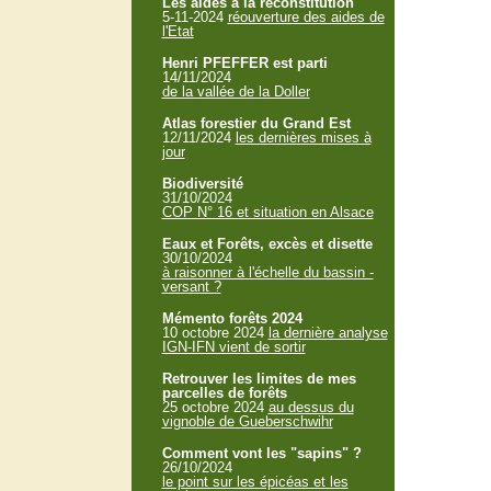
Les aides à la reconstitution
5-11-2024
réouverture des aides de
l'Etat
Henri PFEFFER est parti
14/11/2024
de la vallée de la Doller
Atlas forestier du Grand Est
12/11/2024
les dernières mises à
jour
Biodiversité
31/10/2024
COP N° 16 et situation en Alsace
Eaux et Forêts, excès et disette
30/10/2024
à raisonner à l'échelle du bassin -
versant ?
Mémento forêts 2024
10 octobre 2024
la dernière analyse
IGN-IFN vient de sortir
Retrouver les limites de mes
parcelles de forêts
25 octobre 2024
au dessus du
vignoble de Gueberschwihr
Comment vont les "sapins" ?
26/10/2024
le point sur les épicéas et les