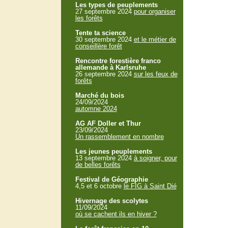
Les types de peuplements
27 septembre 2024
pour organiser
les forêts
Tente ta science
30 septembre 2024
et le métier de
conseillère forêt
Rencontre forestière franco
allemande à Karlsruhe
26 septembre 2024
sur les feux de
forêts
Marché du bois
24/09/2024
automne 2024
AG AF Doller et Thur
23/09/2024
Un rassemblement en nombre
Les jeunes peuplements
13 septembre 2024
à soigner, pour
de belles forêts
Festival de Géographie
4,5 et 6 octobre
le FIG à Saint Dié
Hivernage des scolytes
11/09/2024
où se cachent ils en hiver ?