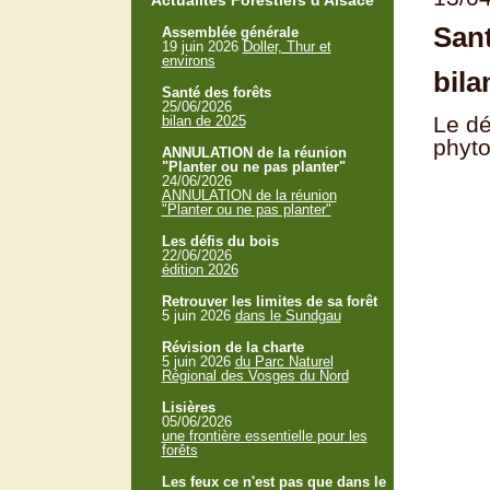
Actualités Forestiers d'Alsace
Sant
Assemblée générale
19 juin 2026
Doller, Thur et
environs
bila
Santé des forêts
25/06/2026
Le dé
bilan de 2025
phyto
ANNULATION de la réunion
"Planter ou ne pas planter"
24/06/2026
ANNULATION de la réunion
"Planter ou ne pas planter"
Les défis du bois
22/06/2026
édition 2026
Retrouver les limites de sa forêt
5 juin 2026
dans le Sundgau
Révision de la charte
5 juin 2026
du Parc Naturel
Régional des Vosges du Nord
Lisières
05/06/2026
une frontière essentielle pour les
forêts
Les feux ce n'est pas que dans le