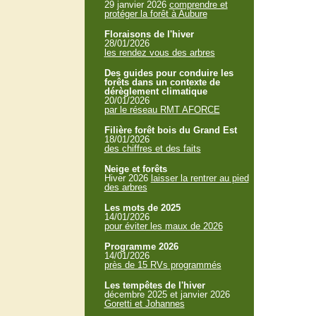
29 janvier 2026
comprendre et
protéger la forêt à Aubure
Floraisons de l'hiver
28/01/2026
les rendez vous des arbres
Des guides pour conduire les
forêts dans un contexte de
dérèglement climatique
20/01/2026
par le réseau RMT AFORCE
Filière forêt bois du Grand Est
18/01/2026
des chiffres et des faits
Neige et forêts
Hiver 2026
laisser la rentrer au pied
des arbres
Les mots de 2025
14/01/2026
pour éviter les maux de 2026
Programme 2026
14/01/2026
près de 15 RVs programmés
Les tempêtes de l'hiver
décembre 2025 et janvier 2026
Goretti et Johannes