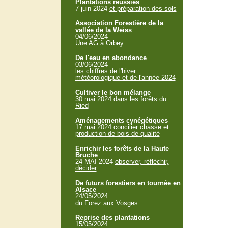
Plantations réussies
7 juin 2024
et préparation des sols
Association Forestière de la
vallée de la Weiss
04/06/2024
Une AG à Orbey
De l'eau en abondance
03/06/2024
les chiffres de l'hiver
météorologique et de l'année 2024
Cultiver le bon mélange
30 mai 2024
dans les forêts du
Ried
Aménagements cynégétiques
17 mai 2024
concilier chasse et
production de bois de qualité
Enrichir les forêts de la Haute
Bruche
24 MAI 2024
observer, réfléchir,
décider
De futurs forestiers en tournée en
Alsace
24/05/2024
du Forez aux Vosges
Reprise des plantations
15/05/2024