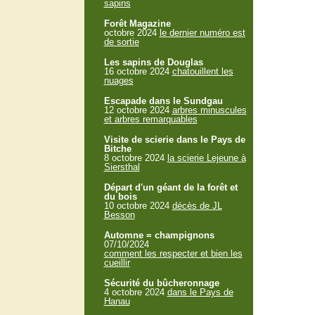
sapins
Forêt Magazine
octobre 2024
le dernier numéro est
de sortie
Les sapins de Douglas
16 octobre 2024
chatouillent les
nuages
Escapade dans le Sundgau
12 octobre 2024
arbres minuscules
et arbres remarquables
Visite de scierie dans le Pays de
Bitche
8 octobre 2024
la scierie Lejeune à
Siersthal
Départ d'un géant de la forêt et
du bois
10 octobre 2024
décès de JL
Besson
Automne = champignons
07/10/2024
comment les respecter et bien les
cueillir
Sécurité du bûcheronnage
4 octobre 2024
dans le Pays de
Hanau