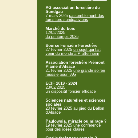
AG association forestière du
Sundgau
7 mars 2025
rassemblement des
forestiers sundgauviens
Marché du bois
12/03/2025
du printemps 2025
Bourse Foncière Forestière
27 février 2025
un sujet qui fait
venir du monde à Pfaffenheim
Association forestière Piémont
Plaine d'Alsace
21 février 2025
une grande soirée
réussie pour l'AG
ECIF 2019 - 2024
23/02/2025
un dispositif foncier efficace
Sciences naturelles et sciences
sociales
20 février 2025
au pied du Ballon
d'Alsace
Paulownia, miracle ou mirage ?
19 février 2025
une conférence
pour des idées claires