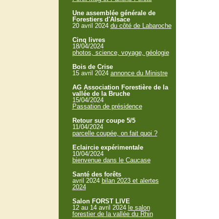
Une assemblée générale de
Forestiers d'Alsace
20 avril 2024
du côté de Labaroche
Cinq livres
18/04/2024
photos, science, voyage, géologie
Bois de Crise
15 avril 2024
annonce du Ministre
AG Association Forestière de la
vallée de la Bruche
15/04/2024
Passation de présidence
Retour sur coupe 5/5
11/04/2024
parcelle coupée, on fait quoi ?
Eclaircie expérimentale
10/04/2024
bienvenue dans le Caucase
Santé des forêts
avril 2024
bilan 2023 et alertes
2024
Salon FORST LIVE
12 au 14 avril 2024
le salon
forestier de la vallée du Rhin