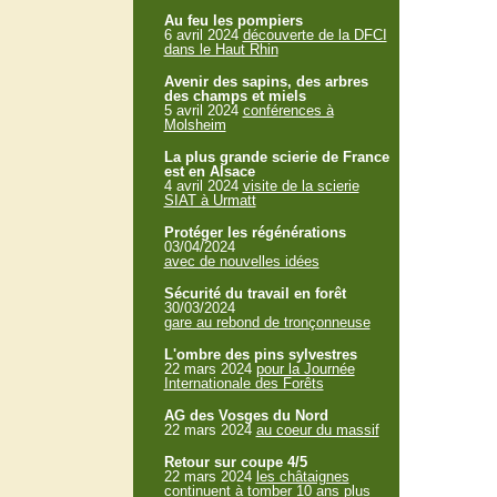
Au feu les pompiers
6 avril 2024
découverte de la DFCI
dans le Haut Rhin
Avenir des sapins, des arbres
des champs et miels
5 avril 2024
conférences à
Molsheim
La plus grande scierie de France
est en Alsace
4 avril 2024
visite de la scierie
SIAT à Urmatt
Protéger les régénérations
03/04/2024
avec de nouvelles idées
Sécurité du travail en forêt
30/03/2024
gare au rebond de tronçonneuse
L'ombre des pins sylvestres
22 mars 2024
pour la Journée
Internationale des Forêts
AG des Vosges du Nord
22 mars 2024
au coeur du massif
Retour sur coupe 4/5
22 mars 2024
les châtaignes
continuent à tomber 10 ans plus