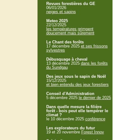
Revues forestières du GE
06/01/2026
neiges et sapins
Meteo 2025
22/12/2025
les températures grimpent
doucement mais sûrement
Le Chant des forêts
17 décembre 2025
et ses frissons
sylvestres
Débusquage à cheval
13 décembre 2025
dans les forêts
du Sundgau
Des jeux sous le sapin de Noël
15/12/2025
et bien entendu des jeux forestiers
Conseil d'Administration
5 décembre 2025
le dernier de 2025
Dans quelle mesure la filière
forêt - bois peut elle tempérer le
climat ?
le 10 décembre 2025
conférence
Les explorateurs du futur
19 et 20 novembre
Forest Innov