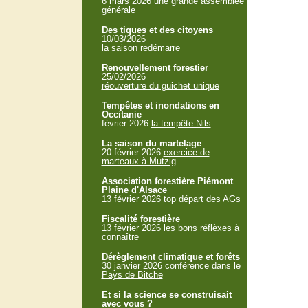
6 mars 2026
une grande assemblée
générale
Des tiques et des citoyens
10/03/2026
la saison redémarre
Renouvellement forestier
25/02/2026
réouverture du guichet unique
Tempêtes et inondations en
Occitanie
février 2026
la tempête Nils
La saison du martelage
20 février 2026
exercice de
marteaux à Mutzig
Association forestière Piémont
Plaine d'Alsace
13 février 2026
top départ des AGs
Fiscalité forestière
13 février 2026
les bons réflèxes à
connaître
Dérèglement climatique et forêts
30 janvier 2026
conférence dans le
Pays de Bitche
Et si la science se construisait
avec vous ?