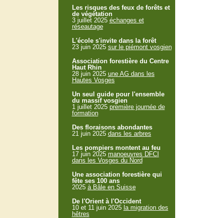
Les risques des feux de forêts et
de végétation
3 juillet 2025
échanges et
réseautage
L'école s'invite dans la forêt
23 juin 2025
sur le piémont vosgien
Association forestière du Centre
Haut Rhin
28 juin 2025
une AG dans les
Hautes Vosges
Un seul guide pour l'ensemble
du massif vosgien
1 juillet 2025
première journée de
formation
Des floraisons abondantes
21 juin 2025
dans les arbres
Les pompiers montent au feu
17 juin 2025
manoeuvres DFCI
dans les Vosges du Nord
Une association forestière qui
fête ses 100 ans
2025
à Bâle en Suisse
De l'Orient à l'Occident
10 et 11 juin 2025
la migration des
hêtres