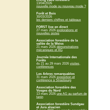
13/04/2026
nouvelle mode ou nouveau mode ?
Forêt et Bois
30/03/2026
les derniers chiffres et tableaux
FORST live en direct
27 mars 2026
explorations et
nouvelles pistes
Association forestière de la
vallée de la Weiss
21 mars 2026
démonstrations
mécaniques et AG
Journée Internationale des
Forêts
du 21 au 29 mars 2026
visites,
conférences
Les Arbres remarquables
31 mars 2026
exposition et
conférence à Strasbourg
Association forestière des
Vosges du Nord
13 mars 2026
une AG au parfum de
tanin
Association forestière Sundgau
et Jura alsacien