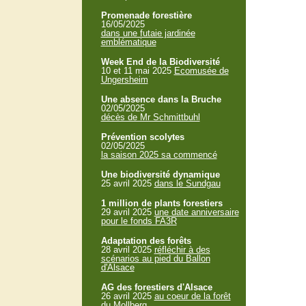
Promenade forestière
16/05/2025
dans une futaie jardinée
emblématique
Week End de la Biodiversité
10 et 11 mai 2025
Ecomusée de
Ungersheim
Une absence dans la Bruche
02/05/2025
décès de Mr Schmittbuhl
Prévention scolytes
02/05/2025
la saison 2025 sa commencé
Une biodiversité dynamique
25 avril 2025
dans le Sundgau
1 million de plants forestiers
29 avril 2025
une date anniversaire
pour le fonds FA3R
Adaptation des forêts
28 avril 2025
réfléchir à des
scénarios au pied du Ballon
d'Alsace
AG des forestiers d'Alsace
26 avril 2025
au coeur de la forêt
du Mollberg