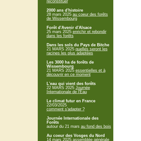
reconstituer
2000 ans d'histoire
28 mars 2025
au coeur des forêts
de Wissembourg
Forêt d'Avenir d'Alsace
25 mars 2025
enrichir et rebondir
dans les forêts
Dans les sols du Pays de Bitche
21 MARS 2025
quelles seront les
racines les plus adaptées
Les 3000 ha de forêts de
Wissembourg
21 MARS 2025
essentielles et à
découvrir en ce moment
L'eau qui vient des forêts
22 MARS 2025
Journée
Internationale de l'Eau
Le climat futur en France
22/03/2025
comment s'adapter ?
Journée Internationale des
Forêts
autour du 21 mars
au fond des bois
Au coeur des Vosges du Nord
14 mars 2025
assemblée générale