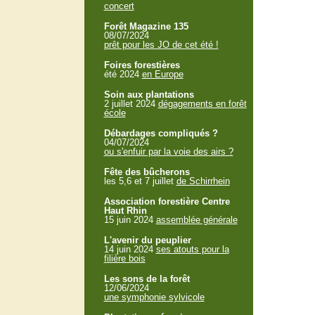
concert
Forêt Magazine 135
08/07/2024
prêt pour les JO de cet été !
Foires forestières
été 2024
en Europe
Soin aux plantations
2 juillet 2024
dégagements en forêt
école
Débardages compliqués ?
04/07/2024
ou s'enfuir par la voie des airs ?
Fête des bûcherons
les 5,6 et 7 juillet
de Schirrhein
Association forestière Centre
Haut Rhin
15 juin 2024
assemblée générale
L'avenir du peuplier
14 juin 2024
ses atouts pour la
filière bois
Les sons de la forêt
12/06/2024
une symphonie sylvicole