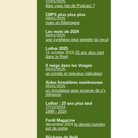
12/01/2025
êtes vous fan de Podcast ?
CBPS plus plus plus
09/01/2025
mais en Allemagne
Les mots de 2024
08/01/2025
une synthèse pour prendre du recul
Lothar 2025
11 octobre 2019
25 ans plus tard
dans le Ried
Il neige dans les Vosges
05/01/2025
un simple et précieux indicateur
Aides forestières nombreuses
05/01/2025
un simulateur pour essayer de s'y
retrouver
Lothar : 25 ans plus tard
27/12/2024
1999 - 2024
Forêt Magazine
décembre 2024
le dernier numéro
est de sortie
Bûchage de Noël