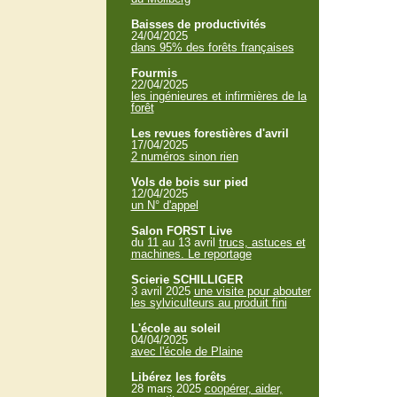
Baisses de productivités
24/04/2025
dans 95% des forêts françaises
Fourmis
22/04/2025
les ingénieures et infirmières de la
forêt
Les revues forestières d'avril
17/04/2025
2 numéros sinon rien
Vols de bois sur pied
12/04/2025
un N° d'appel
Salon FORST Live
du 11 au 13 avril
trucs, astuces et
machines. Le reportage
Scierie SCHILLIGER
3 avril 2025
une visite pour abouter
les sylviculteurs au produit fini
L'école au soleil
04/04/2025
avec l'école de Plaine
Libérez les forêts
28 mars 2025
coopérer, aider,