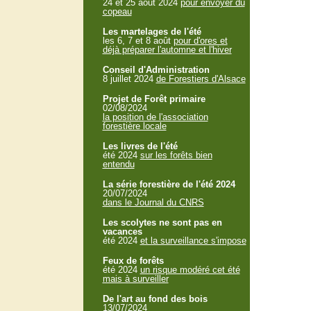
24 et 25 aout 2024
pour envoyer du
copeau
Les martelages de l'été
les 6, 7 et 8 août
pour d'ores et
déjà préparer l'automne et l'hiver
Conseil d'Administration
8 juillet 2024
de Forestiers d'Alsace
Projet de Forêt primaire
02/08/2024
la position de l'association
forestière locale
Les livres de l'été
été 2024
sur les forêts bien
entendu
La série forestière de l'été 2024
20/07/2024
dans le Journal du CNRS
Les scolytes ne sont pas en
vacances
été 2024
et la surveillance s'impose
Feux de forêts
été 2024
un risque modéré cet été
mais à surveiller
De l'art au fond des bois
13/07/2024