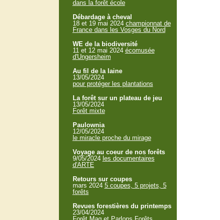
dans la forêt école
Débardage à cheval
18 et 19 mai 2024
championnat de
France dans les Vosges du Nord
WE de la biodiversité
11 et 12 mai 2024
écomusée
d'Ungersheim
Au fil de la laine
13/05/2024
pour protéger les plantations
La forêt sur un plateau de jeu
13/05/2024
Forêt mixte
Paulownia
12/05/2024
le miracle proche du mirage
Voyage au coeur de nos forêts
9/05/2024
les documentaires
d'ARTE
Retours sur coupes
mars 2024
5 coupes, 5 projets, 5
forêts
Revues forestières du printemps
23/04/2024
Forêt Mag et Parlons Forêts