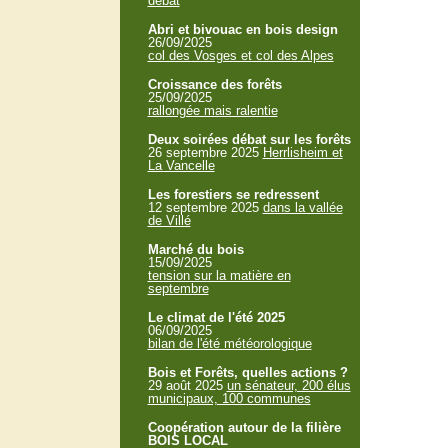
débat
Abri et bivouac en bois design
26/09/2025
col des Vosges et col des Alpes
Croissance des forêts
25/09/2025
rallongée mais ralentie
Deux soirées débat sur les forêts
26 septembre 2025
Herrlisheim et
La Vancelle
Les forestiers se redressent
12 septembre 2025
dans la vallée
de Villé
Marché du bois
15/09/2025
tension sur la matière en
septembre
Le climat de l'été 2025
06/09/2025
bilan de l'été météorologique
Bois et Forêts, quelles actions ?
29 août 2025
un sénateur, 200 élus
municipaux, 100 communes
Coopération autour de la filière
BOIS LOCAL