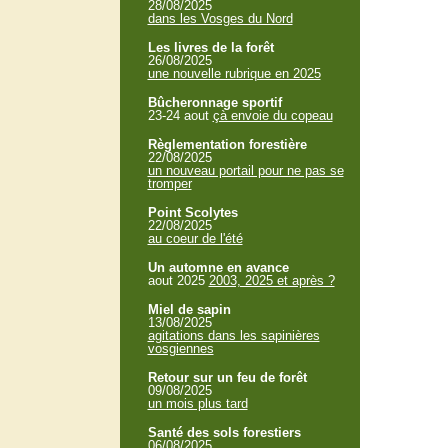
28/08/2025
dans les Vosges du Nord
Les livres de la forêt
26/08/2025
une nouvelle rubrique en 2025
Bûcheronnage sportif
23-24 aout
çà envoie du copeau
Règlementation forestière
22/08/2025
un nouveau portail pour ne pas se
tromper
Point Scolytes
22/08/2025
au coeur de l'été
Un automne en avance
aout 2025
2003, 2025 et après ?
Miel de sapin
13/08/2025
agitations dans les sapinières
vosgiennes
Retour sur un feu de forêt
09/08/2025
un mois plus tard
Santé des sols forestiers
06/08/2025