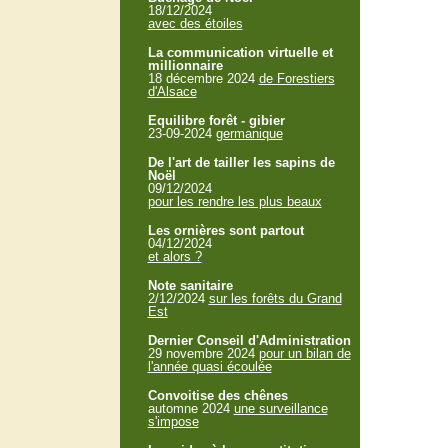
18/12/2024
avec des étoiles
La communication virtuelle et
millionnaire
18 décembre 2024
de Forestiers
d'Alsace
Equilibre forêt - gibier
23-09-2024
germanique
De l'art de tailler les sapins de
Noël
09/12/2024
pour les rendre les plus beaux
Les ornières sont partout
04/12/2024
et alors ?
Note sanitaire
2/12/2024
sur les forêts du Grand
Est
Dernier Conseil d'Administration
29 novembre 2024
pour un bilan de
l'année quasi écoulée
Convoitise des chênes
automne 2024
une surveillance
s'impose