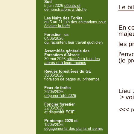
Sud
5 juin 2026
débats et
Le bi
démonstrations à Bitche
Les Nuits des Forêts
du 5 au 21 juin
des animations pour
éclairer la forêt
En ce
majeu
Forestier - es
04/06/2026
qui racontent leur travail quotidien
les p
Assemblée générale des
l'env
Forestiers d'Alsace
30 mai 2026
attachée à tous les
(le p
arbres et à leurs racines
Revues forestières du GE
30/05/2026
floraison de pages au printemps
Feux de forêts
Lieu 
29/05/2026
préparer l'été 2026
> voi
Foncier forestier
22/05/2026
<<<
r
et dispositif ECIF
Printemps 2026 et
18/05/2026
dégagements des plants et semis