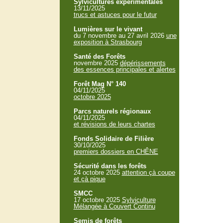
Sylvicultures expérimentales
13/11/2025
trucs et astuces pour le futur
Lumières sur le vivant
du 7 novembre au 27 avril 2026
une
exposition à Strasbourg
Santé des Forêts
novembre 2025
dépérissements
des essences principales et alertes
Forêt Mag N° 140
04/11/2025
octobre 2025
Parcs naturels régionaux
04/11/2025
et révisions de leurs chartes
Fonds Solidaire de Filière
30/10/2025
premiers dossiers en CHÊNE
Sécurité dans les forêts
24 octobre 2025
attention çà coupe
et çà pique
SMCC
17 octobre 2025
Sylviculture
Mélangée à Couvert Continu
Semis de forêts