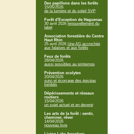
Des papillons dans les forêts
15/05/2026
de la lumière et du soleil SVP
Forêt d'Exception de Haguenau
30 avril 2026
renouvellement du
label
Association forestière du Centre
Haut Rhin
25 avril 2026
Une AG accrochée
aux falaises et aux forêts
Feux de forêts
28/04/2026
aussi possibles au printemps
Prévention scolytes
20/04/2026
suivi et écorçage des épicéas
tombés
Dépérissements et réseaux
routiers
15/04/2026
un sujet actuel et en devenir
Les arts de la forêt : sentir,
cheminer, rêver
14/04/2026
nouveau livre
Living Labs forestiers