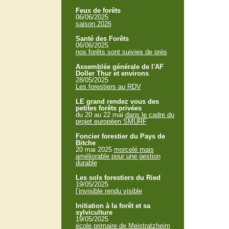
Feux de forêts
06/06/2025
saison 2026
Santé des Forêts
06/06/2025
nos forêts sont suivies de près
Assemblée générale de l'AF
Doller Thur et environs
28/05/2025
Les forestiers au RDV
LE grand rendez vous des
petites forêts privées
du 20 au 22 mai
dans le cadre du
projet européen SMURF
Foncier forestier du Pays de
Bitche
20 mai 2025
morcelé mais
améliorable pour une gestion
durable
Les sols forestiers du Ried
19/05/2025
l’invisible rendu visible
Initiation à la forêt et sa
sylviculture
19/05/2025
école primaire de Meistratzheim