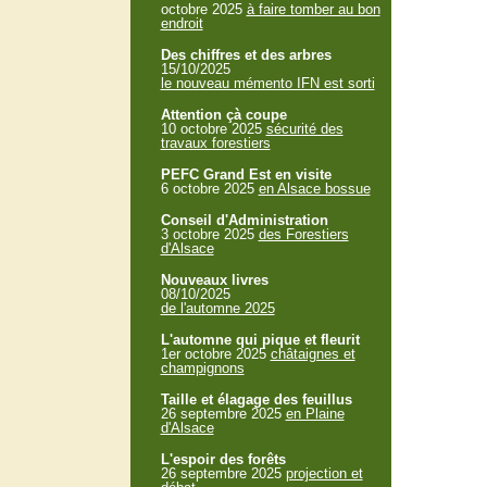
octobre 2025
à faire tomber au bon
endroit
Des chiffres et des arbres
15/10/2025
le nouveau mémento IFN est sorti
Attention çà coupe
10 octobre 2025
sécurité des
travaux forestiers
PEFC Grand Est en visite
6 octobre 2025
en Alsace bossue
Conseil d'Administration
3 octobre 2025
des Forestiers
d'Alsace
Nouveaux livres
08/10/2025
de l'automne 2025
L'automne qui pique et fleurit
1er octobre 2025
châtaignes et
champignons
Taille et élagage des feuillus
26 septembre 2025
en Plaine
d'Alsace
L'espoir des forêts
26 septembre 2025
projection et