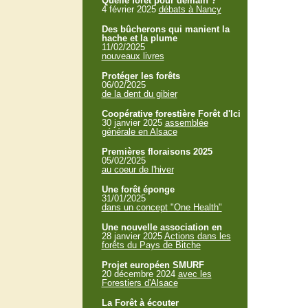
Quelle forêt pour demain ?
4 février 2025
débats à Nancy
Des bûcherons qui manient la
hache et la plume
11/02/2025
nouveaux livres
Protéger les forêts
06/02/2025
de la dent du gibier
Coopérative forestière Forêt d'Ici
30 janvier 2025
assemblée
générale en Alsace
Premières floraisons 2025
05/02/2025
au coeur de l'hiver
Une forêt éponge
31/01/2025
dans un concept "One Health"
Une nouvelle association en
28 janvier 2025
Actions dans les
forêts du Pays de Bitche
Projet européen SMURF
20 décembre 2024
avec les
Forestiers d'Alsace
La Forêt à écouter