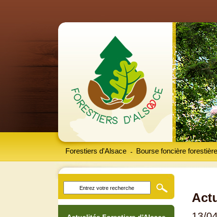
Forestiers d'Alsace
Bourse foncière forestièr
-
Actu
13/0