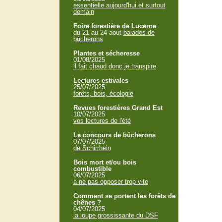
essentielle aujourd'hui et surtout
demain
Foire forestière de Lucerne
du 21 au 24 aout
balades de
bûcherons
Plantes et sécheresse
01/08/2025
il fait chaud donc je transpire
Lectures estivales
25/07/2025
forêts, bois, écologie
Revues forestières Grand Est
10/07/2025
vos lectures de l'été
Le concours de bûcherons
07/07/2025
de Schirrhein
Bois mort et/ou bois
combustible
06/07/2025
à ne pas opposer trop vite
Comment se portent les forêts de
chênes ?
04/07/2025
la loupe grossissante du DSF