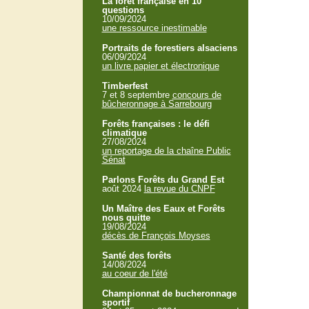
La forêt française en 10
questions
10/09/2024
une ressource inestimable
Portraits de forestiers alsaciens
06/09/2024
un livre papier et électronique
Timberfest
7 et 8 septembre
concours de
bûcheronnage à Sarrebourg
Forêts françaises : le défi
climatique
27/08/2024
un reportage de la chaîne Public
Sénat
Parlons Forêts du Grand Est
août 2024
la revue du CNPF
Un Maître des Eaux et Forêts
nous quitte
19/08/2024
décès de François Moyses
Santé des forêts
14/08/2024
au coeur de l'été
Championnat de bucheronnage
sportif