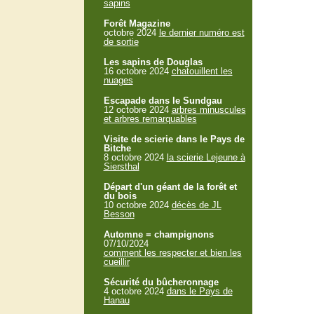
sapins
Forêt Magazine
octobre 2024
le dernier numéro est
de sortie
Les sapins de Douglas
16 octobre 2024
chatouillent les
nuages
Escapade dans le Sundgau
12 octobre 2024
arbres minuscules
et arbres remarquables
Visite de scierie dans le Pays de
Bitche
8 octobre 2024
la scierie Lejeune à
Siersthal
Départ d'un géant de la forêt et
du bois
10 octobre 2024
décès de JL
Besson
Automne = champignons
07/10/2024
comment les respecter et bien les
cueillir
Sécurité du bûcheronnage
4 octobre 2024
dans le Pays de
Hanau