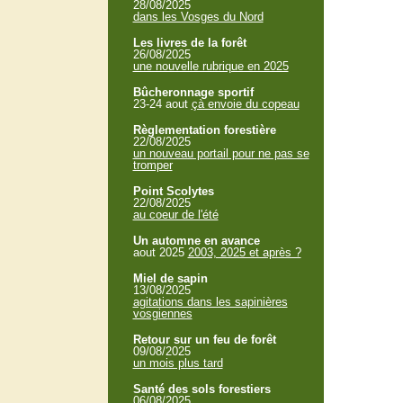
28/08/2025
dans les Vosges du Nord
Les livres de la forêt
26/08/2025
une nouvelle rubrique en 2025
Bûcheronnage sportif
23-24 aout
çà envoie du copeau
Règlementation forestière
22/08/2025
un nouveau portail pour ne pas se
tromper
Point Scolytes
22/08/2025
au coeur de l'été
Un automne en avance
aout 2025
2003, 2025 et après ?
Miel de sapin
13/08/2025
agitations dans les sapinières
vosgiennes
Retour sur un feu de forêt
09/08/2025
un mois plus tard
Santé des sols forestiers
06/08/2025