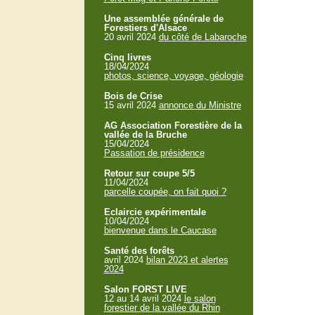
Une assemblée générale de
Forestiers d'Alsace
20 avril 2024
du côté de Labaroche
Cinq livres
18/04/2024
photos, science, voyage, géologie
Bois de Crise
15 avril 2024
annonce du Ministre
AG Association Forestière de la
vallée de la Bruche
15/04/2024
Passation de présidence
Retour sur coupe 5/5
11/04/2024
parcelle coupée, on fait quoi ?
Eclaircie expérimentale
10/04/2024
bienvenue dans le Caucase
Santé des forêts
avril 2024
bilan 2023 et alertes
2024
Salon FORST LIVE
12 au 14 avril 2024
le salon
forestier de la vallée du Rhin