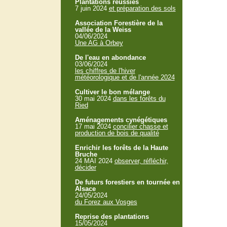
Plantations réussies
7 juin 2024
et préparation des sols
Association Forestière de la
vallée de la Weiss
04/06/2024
Une AG à Orbey
De l'eau en abondance
03/06/2024
les chiffres de l'hiver
météorologique et de l'année 2024
Cultiver le bon mélange
30 mai 2024
dans les forêts du
Ried
Aménagements cynégétiques
17 mai 2024
concilier chasse et
production de bois de qualité
Enrichir les forêts de la Haute
Bruche
24 MAI 2024
observer, réfléchir,
décider
De futurs forestiers en tournée en
Alsace
24/05/2024
du Forez aux Vosges
Reprise des plantations
15/05/2024