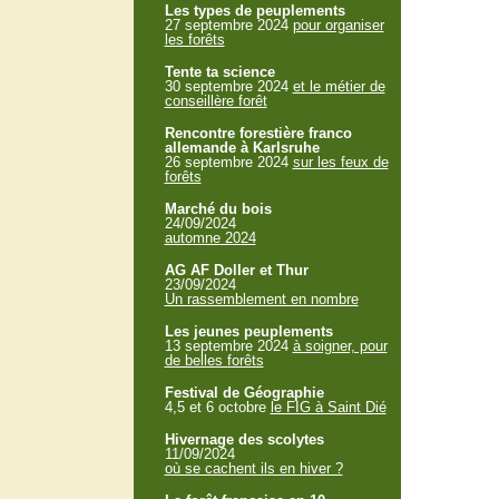
Les types de peuplements
27 septembre 2024
pour organiser
les forêts
Tente ta science
30 septembre 2024
et le métier de
conseillère forêt
Rencontre forestière franco
allemande à Karlsruhe
26 septembre 2024
sur les feux de
forêts
Marché du bois
24/09/2024
automne 2024
AG AF Doller et Thur
23/09/2024
Un rassemblement en nombre
Les jeunes peuplements
13 septembre 2024
à soigner, pour
de belles forêts
Festival de Géographie
4,5 et 6 octobre
le FIG à Saint Dié
Hivernage des scolytes
11/09/2024
où se cachent ils en hiver ?