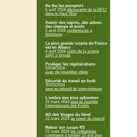
Au feu les pompiers
6 avril 2024
découverte de la DFCI
dans le Haut Rhin
Avenir des sapins, des arbres
des champs et miels
5 avril 2024
conférences à
Molsheim
La plus grande scierie de France
est en Alsace
4 avril 2024
visite de la scierie
SIAT à Urmatt
Protéger les régénérations
03/04/2024
avec de nouvelles idées
Sécurité du travail en forêt
30/03/2024
gare au rebond de tronçonneuse
L'ombre des pins sylvestres
22 mars 2024
pour la Journée
Internationale des Forêts
AG des Vosges du Nord
22 mars 2024
au coeur du massif
Retour sur coupe 4/5
22 mars 2024
les châtaignes
continuent à tomber 10 ans plus