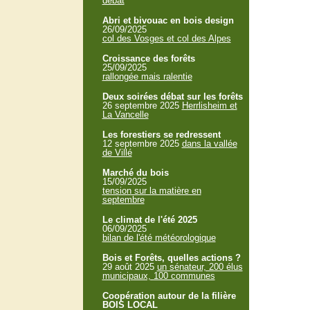
débat
Abri et bivouac en bois design
26/09/2025
col des Vosges et col des Alpes
Croissance des forêts
25/09/2025
rallongée mais ralentie
Deux soirées débat sur les forêts
26 septembre 2025
Herrlisheim et
La Vancelle
Les forestiers se redressent
12 septembre 2025
dans la vallée
de Villé
Marché du bois
15/09/2025
tension sur la matière en
septembre
Le climat de l'été 2025
06/09/2025
bilan de l'été météorologique
Bois et Forêts, quelles actions ?
29 août 2025
un sénateur, 200 élus
municipaux, 100 communes
Coopération autour de la filière
BOIS LOCAL