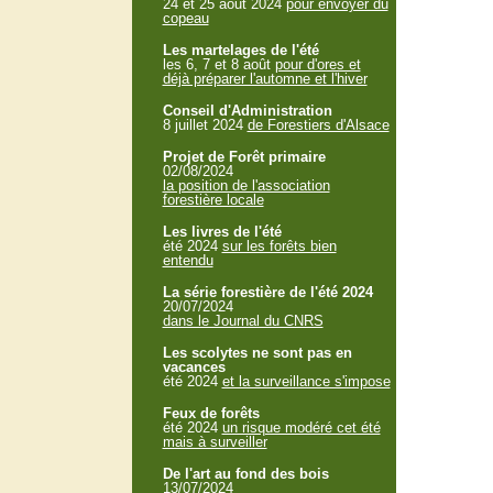
24 et 25 aout 2024
pour envoyer du
copeau
Les martelages de l'été
les 6, 7 et 8 août
pour d'ores et
déjà préparer l'automne et l'hiver
Conseil d'Administration
8 juillet 2024
de Forestiers d'Alsace
Projet de Forêt primaire
02/08/2024
la position de l'association
forestière locale
Les livres de l'été
été 2024
sur les forêts bien
entendu
La série forestière de l'été 2024
20/07/2024
dans le Journal du CNRS
Les scolytes ne sont pas en
vacances
été 2024
et la surveillance s'impose
Feux de forêts
été 2024
un risque modéré cet été
mais à surveiller
De l'art au fond des bois
13/07/2024