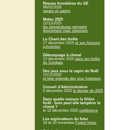
Revues forestières du GE
06/01/2026
neiges et sapins
Meteo 2025
22/12/2025
les températures grimpent
doucement mais sûrement
Le Chant des forêts
17 décembre 2025
et ses frissons
sylvestres
Débusquage à cheval
13 décembre 2025
dans les forêts
du Sundgau
Des jeux sous le sapin de Noël
15/12/2025
et bien entendu des jeux forestiers
Conseil d'Administration
5 décembre 2025
le dernier de 2025
Dans quelle mesure la filière
forêt - bois peut elle tempérer le
climat ?
le 10 décembre 2025
conférence
Les explorateurs du futur
19 et 20 novembre
Forest Innov