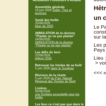
Actualités Forestiers d'Alsace
Hêt
Assemblée générale
19 juin 2026
Doller, Thur et
environs
un c
Santé des forêts
25/06/2026
Le Pa
bilan de 2025
const
ANNULATION de la réunion
sur l
"Planter ou ne pas planter"
24/06/2026
ANNULATION de la réunion
Les p
"Planter ou ne pas planter"
Pays 
Les défis du bois
22/06/2026
Lieu 
édition 2026
> voi
Retrouver les limites de sa forêt
5 juin 2026
dans le Sundgau
<<<
r
Révision de la charte
5 juin 2026
du Parc Naturel
Régional des Vosges du Nord
Lisières
05/06/2026
une frontière essentielle pour les
forêts
Les feux ce n'est pas que dans le