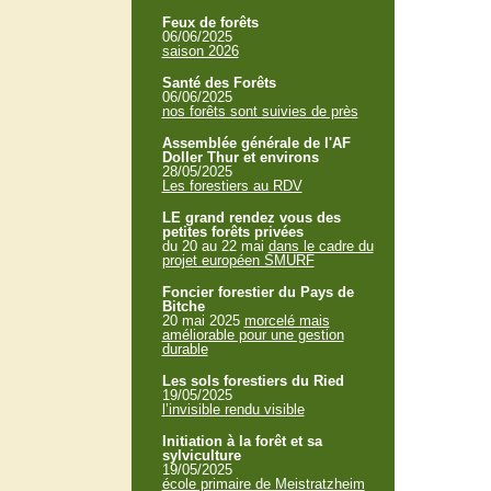
Feux de forêts
06/06/2025
saison 2026
Santé des Forêts
06/06/2025
nos forêts sont suivies de près
Assemblée générale de l'AF
Doller Thur et environs
28/05/2025
Les forestiers au RDV
LE grand rendez vous des
petites forêts privées
du 20 au 22 mai
dans le cadre du
projet européen SMURF
Foncier forestier du Pays de
Bitche
20 mai 2025
morcelé mais
améliorable pour une gestion
durable
Les sols forestiers du Ried
19/05/2025
l’invisible rendu visible
Initiation à la forêt et sa
sylviculture
19/05/2025
école primaire de Meistratzheim