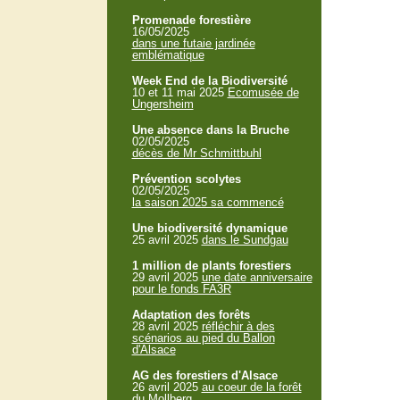
Promenade forestière
16/05/2025
dans une futaie jardinée
emblématique
Week End de la Biodiversité
10 et 11 mai 2025
Ecomusée de
Ungersheim
Une absence dans la Bruche
02/05/2025
décès de Mr Schmittbuhl
Prévention scolytes
02/05/2025
la saison 2025 sa commencé
Une biodiversité dynamique
25 avril 2025
dans le Sundgau
1 million de plants forestiers
29 avril 2025
une date anniversaire
pour le fonds FA3R
Adaptation des forêts
28 avril 2025
réfléchir à des
scénarios au pied du Ballon
d'Alsace
AG des forestiers d'Alsace
26 avril 2025
au coeur de la forêt
du Mollberg