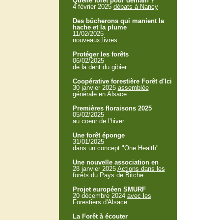
Quelle forêt pour demain ?
4 février 2025
débats à Nancy
Des bûcherons qui manient la
hache et la plume
11/02/2025
nouveaux livres
Protéger les forêts
06/02/2025
de la dent du gibier
Coopérative forestière Forêt d'Ici
30 janvier 2025
assemblée
générale en Alsace
Premières floraisons 2025
05/02/2025
au coeur de l'hiver
Une forêt éponge
31/01/2025
dans un concept "One Health"
Une nouvelle association en
28 janvier 2025
Actions dans les
forêts du Pays de Bitche
Projet européen SMURF
20 décembre 2024
avec les
Forestiers d'Alsace
La Forêt à écouter