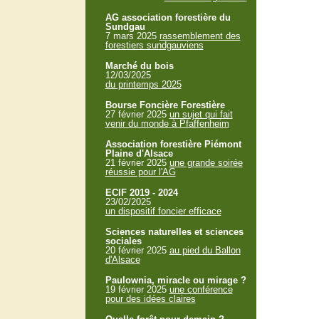
AG association forestière du
Sundgau
7 mars 2025
rassemblement des
forestiers sundgauviens
Marché du bois
12/03/2025
du printemps 2025
Bourse Foncière Forestière
27 février 2025
un sujet qui fait
venir du monde à Pfaffenheim
Association forestière Piémont
Plaine d'Alsace
21 février 2025
une grande soirée
réussie pour l'AG
ECIF 2019 - 2024
23/02/2025
un dispositif foncier efficace
Sciences naturelles et sciences
sociales
20 février 2025
au pied du Ballon
d'Alsace
Paulownia, miracle ou mirage ?
19 février 2025
une conférence
pour des idées claires