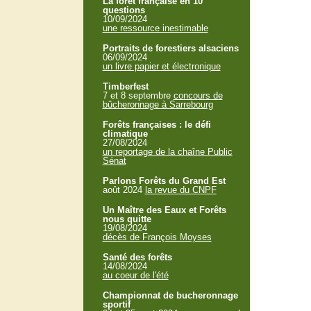
La forêt française en 10
questions
10/09/2024
une ressource inestimable
Portraits de forestiers alsaciens
06/09/2024
un livre papier et électronique
Timberfest
7 et 8 septembre
concours de
bûcheronnage à Sarrebourg
Forêts françaises : le défi
climatique
27/08/2024
un reportage de la chaîne Public
Sénat
Parlons Forêts du Grand Est
août 2024
la revue du CNPF
Un Maître des Eaux et Forêts
nous quitte
19/08/2024
décès de François Moyses
Santé des forêts
14/08/2024
au coeur de l'été
Championnat de bucheronnage
sportif