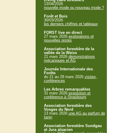
13/04/2026
nouvelle mode ou nouveau mode ?
Forêt et Bois
30/03/2026
les derniers chiffres et tableaux
FORST live en direct
27 mars 2026
explorations et
nouvelles pistes
Association forestière de la
vallée de la Weiss
21 mars 2026
démonstrations
mécaniques et AG
Journée Internationale des
Forêts
du 21 au 29 mars 2026
visites,
conférences
Les Arbres remarquables
31 mars 2026
exposition et
conférence à Strasbourg
Association forestière des
Vosges du Nord
13 mars 2026
une AG au parfum de
tanin
Association forestière Sundgau
et Jura alsacien