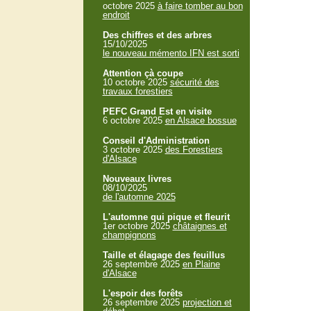
octobre 2025
à faire tomber au bon
endroit
Des chiffres et des arbres
15/10/2025
le nouveau mémento IFN est sorti
Attention çà coupe
10 octobre 2025
sécurité des
travaux forestiers
PEFC Grand Est en visite
6 octobre 2025
en Alsace bossue
Conseil d'Administration
3 octobre 2025
des Forestiers
d'Alsace
Nouveaux livres
08/10/2025
de l'automne 2025
L'automne qui pique et fleurit
1er octobre 2025
châtaignes et
champignons
Taille et élagage des feuillus
26 septembre 2025
en Plaine
d'Alsace
L'espoir des forêts
26 septembre 2025
projection et