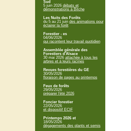
Sud
5 juin 2026
débats et
démonstrations à Bitche
Les Nuits des Forêts
du 5 au 21 juin
des animations pour
éclairer la forêt
Forestier - es
04/06/2026
qui racontent leur travail quotidien
Assemblée générale des
Forestiers d'Alsace
30 mai 2026
attachée à tous les
arbres et à leurs racines
Revues forestières du GE
30/05/2026
floraison de pages au printemps
Feux de forêts
29/05/2026
préparer l'été 2026
Foncier forestier
22/05/2026
et dispositif ECIF
Printemps 2026 et
18/05/2026
dégagements des plants et semis