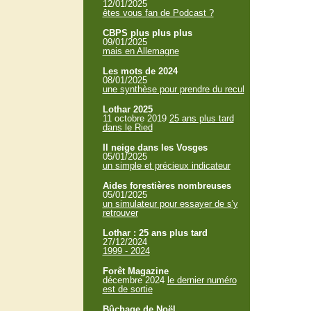
12/01/2025
êtes vous fan de Podcast ?
CBPS plus plus plus
09/01/2025
mais en Allemagne
Les mots de 2024
08/01/2025
une synthèse pour prendre du recul
Lothar 2025
11 octobre 2019
25 ans plus tard
dans le Ried
Il neige dans les Vosges
05/01/2025
un simple et précieux indicateur
Aides forestières nombreuses
05/01/2025
un simulateur pour essayer de s'y
retrouver
Lothar : 25 ans plus tard
27/12/2024
1999 - 2024
Forêt Magazine
décembre 2024
le dernier numéro
est de sortie
Bûchage de Noël