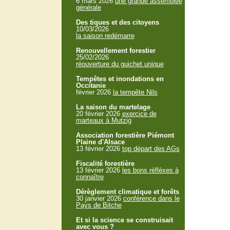
6 mars 2026
une grande assemblée
générale
Des tiques et des citoyens
10/03/2026
la saison redémarre
Renouvellement forestier
25/02/2026
réouverture du guichet unique
Tempêtes et inondations en
Occitanie
février 2026
la tempête Nils
La saison du martelage
20 février 2026
exercice de
marteaux à Mutzig
Association forestière Piémont
Plaine d'Alsace
13 février 2026
top départ des AGs
Fiscalité forestière
13 février 2026
les bons réflèxes à
connaître
Dérèglement climatique et forêts
30 janvier 2026
conférence dans le
Pays de Bitche
Et si la science se construisait
avec vous ?