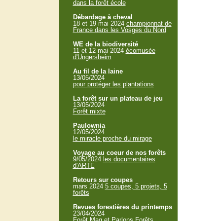
dans la forêt école
Débardage à cheval
18 et 19 mai 2024
championnat de
France dans les Vosges du Nord
WE de la biodiversité
11 et 12 mai 2024
écomusée
d'Ungersheim
Au fil de la laine
13/05/2024
pour protéger les plantations
La forêt sur un plateau de jeu
13/05/2024
Forêt mixte
Paulownia
12/05/2024
le miracle proche du mirage
Voyage au coeur de nos forêts
9/05/2024
les documentaires
d'ARTE
Retours sur coupes
mars 2024
5 coupes, 5 projets, 5
forêts
Revues forestières du printemps
23/04/2024
Forêt Mag et Parlons Forêts