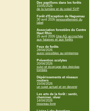
Des papillons dans les forêts
15/05/2026
de la lumière et du soleil SVP
Forêt d'Exception de Haguenau
30 avril 2026
renouvellement du
label
Association forestière du Centre
Haut Rhin
25 avril 2026
Une AG accrochée
aux falaises et aux forêts
Feux de forêts
28/04/2026
aussi possibles au printemps
Prévention scolytes
20/04/2026
suivi et écorçage des épicéas
tombés
Dépérissements et réseaux
routiers
15/04/2026
un sujet actuel et en devenir
Les arts de la forêt : sentir,
cheminer, rêver
14/04/2026
nouveau livre
Living Labs forestiers