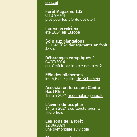
concert
Forêt Magazine 135
08/07/2024
prêt pour les JO de cet été !
Foires forestières
été 2024
en Europe
Soin aux plantations
2 juillet 2024
dégagements en forêt
école
Débardages compliqués ?
04/07/2024
ou s'enfuir par la voie des airs ?
Fête des bûcherons
les 5,6 et 7 juillet
de Schirrhein
Association forestière Centre
Haut Rhin
15 juin 2024
assemblée générale
L'avenir du peuplier
14 juin 2024
ses atouts pour la
filière bois
Les sons de la forêt
12/06/2024
une symphonie sylvicole