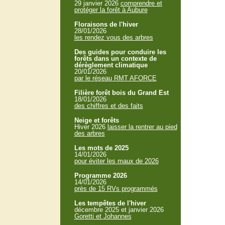
29 janvier 2026
comprendre et
protéger la forêt à Aubure
Floraisons de l'hiver
28/01/2026
les rendez vous des arbres
Des guides pour conduire les
forêts dans un contexte de
dérèglement climatique
20/01/2026
par le réseau RMT AFORCE
Filière forêt bois du Grand Est
18/01/2026
des chiffres et des faits
Neige et forêts
Hiver 2026
laisser la rentrer au pied
des arbres
Les mots de 2025
14/01/2026
pour éviter les maux de 2026
Programme 2026
14/01/2026
près de 15 RVs programmés
Les tempêtes de l'hiver
décembre 2025 et janvier 2026
Goretti et Johannes