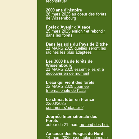
reconstituer
2000 ans d'histoire
28 mars 2025
au coeur des forêts
de Wissembourg
Forêt d'Avenir d'Alsace
25 mars 2025
enrichir et rebondir
dans les forêts
Dans les sols du Pays de Bitche
21 MARS 2025
quelles seront les
racines les plus adaptées
Les 3000 ha de forêts de
Wissembourg
21 MARS 2025
essentielles et à
découvrir en ce moment
L'eau qui vient des forêts
22 MARS 2025
Journée
Internationale de l'Eau
Le climat futur en France
22/03/2025
comment s'adapter ?
Journée Internationale des
Forêts
autour du 21 mars
au fond des bois
Au coeur des Vosges du Nord
14 mars 2025
assemblée générale