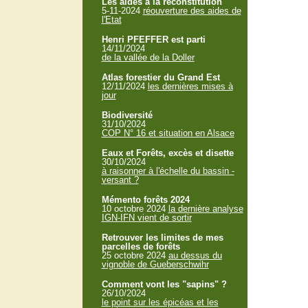
Les aides à la reconstitution
5-11-2024
réouverture des aides de
l'Etat
Henri PFEFFER est parti
14/11/2024
de la vallée de la Doller
Atlas forestier du Grand Est
12/11/2024
les dernières mises à
jour
Biodiversité
31/10/2024
COP N° 16 et situation en Alsace
Eaux et Forêts, excès et disette
30/10/2024
à raisonner à l'échelle du bassin -
versant ?
Mémento forêts 2024
10 octobre 2024
la dernière analyse
IGN-IFN vient de sortir
Retrouver les limites de mes
parcelles de forêts
25 octobre 2024
au dessus du
vignoble de Gueberschwihr
Comment vont les "sapins" ?
26/10/2024
le point sur les épicéas et les