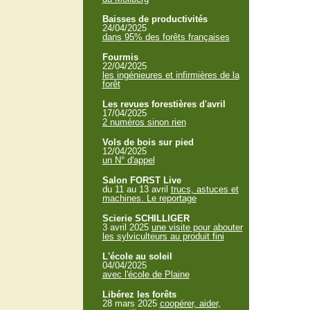
Baisses de productivités
24/04/2025
dans 95% des forêts françaises
Fourmis
22/04/2025
les ingénieures et infirmières de la
forêt
Les revues forestières d'avril
17/04/2025
2 numéros sinon rien
Vols de bois sur pied
12/04/2025
un N° d'appel
Salon FORST Live
du 11 au 13 avril
trucs, astuces et
machines. Le reportage
Scierie SCHILLIGER
3 avril 2025
une visite pour abouter
les sylviculteurs au produit fini
L'école au soleil
04/04/2025
avec l'école de Plaine
Libérez les forêts
28 mars 2025
coopérer, aider,