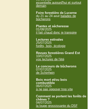
essentielle aujourd'hui et surtout
demain
Foire forestière de Lucerne
du 21 au 24 aout
balades de
bûcherons
Plantes et sécheresse
01/08/2025
il fait chaud donc je transpire
Lectures estivales
25/07/2025
forêts, bois, écologie
Revues forestières Grand Est
10/07/2025
vos lectures de l'été
Le concours de bûcherons
07/07/2025
de Schirrhein
Bois mort et/ou bois
combustible
06/07/2025
à ne pas opposer trop vite
Comment se portent les forêts de
chênes ?
04/07/2025
la loupe grossissante du DSF