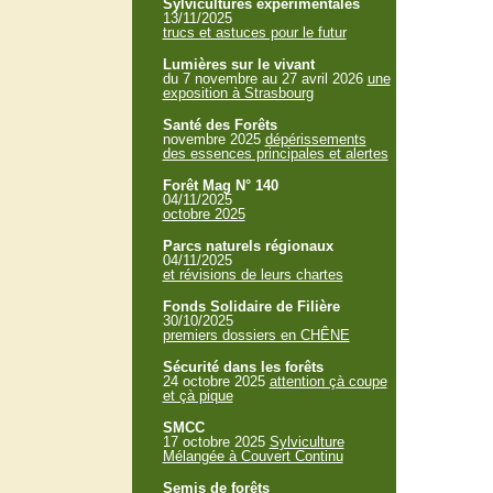
Sylvicultures expérimentales
13/11/2025
trucs et astuces pour le futur
Lumières sur le vivant
du 7 novembre au 27 avril 2026
une
exposition à Strasbourg
Santé des Forêts
novembre 2025
dépérissements
des essences principales et alertes
Forêt Mag N° 140
04/11/2025
octobre 2025
Parcs naturels régionaux
04/11/2025
et révisions de leurs chartes
Fonds Solidaire de Filière
30/10/2025
premiers dossiers en CHÊNE
Sécurité dans les forêts
24 octobre 2025
attention çà coupe
et çà pique
SMCC
17 octobre 2025
Sylviculture
Mélangée à Couvert Continu
Semis de forêts