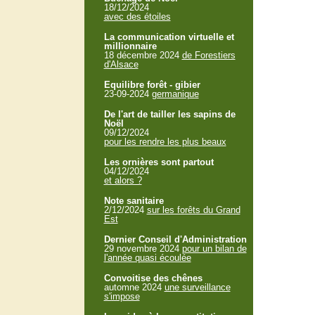
18/12/2024
avec des étoiles
La communication virtuelle et
millionnaire
18 décembre 2024
de Forestiers
d'Alsace
Equilibre forêt - gibier
23-09-2024
germanique
De l'art de tailler les sapins de
Noël
09/12/2024
pour les rendre les plus beaux
Les ornières sont partout
04/12/2024
et alors ?
Note sanitaire
2/12/2024
sur les forêts du Grand
Est
Dernier Conseil d'Administration
29 novembre 2024
pour un bilan de
l'année quasi écoulée
Convoitise des chênes
automne 2024
une surveillance
s'impose