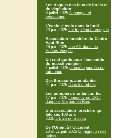
Les risques des feux de forêts et
de végétation
3 juillet 2025
échanges et
réseautage
L'école s'invite dans la forêt
23 juin 2025
sur le piémont vosgien
Association forestière du Centre
Haut Rhin
28 juin 2025
une AG dans les
Hautes Vosges
Un seul guide pour l'ensemble
du massif vosgien
1 juillet 2025
première journée de
formation
Des floraisons abondantes
21 juin 2025
dans les arbres
Les pompiers montent au feu
17 juin 2025
manoeuvres DFCI
dans les Vosges du Nord
Une association forestière qui
fête ses 100 ans
2025
à Bâle en Suisse
De l'Orient à l'Occident
10 et 11 juin 2025
la migration des
hêtres