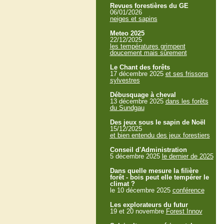
Revues forestières du GE
06/01/2026
neiges et sapins
Meteo 2025
22/12/2025
les températures grimpent
doucement mais sûrement
Le Chant des forêts
17 décembre 2025
et ses frissons
sylvestres
Débusquage à cheval
13 décembre 2025
dans les forêts
du Sundgau
Des jeux sous le sapin de Noël
15/12/2025
et bien entendu des jeux forestiers
Conseil d'Administration
5 décembre 2025
le dernier de 2025
Dans quelle mesure la filière
forêt - bois peut elle tempérer le
climat ?
le 10 décembre 2025
conférence
Les explorateurs du futur
19 et 20 novembre
Forest Innov