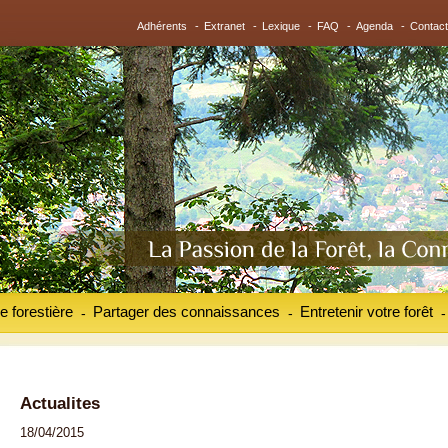
Adhérents
-
Extranet
-
Lexique
-
FAQ
-
Agenda
-
Contact
e forestière
Partager des connaissances
Entretenir votre forêt
-
-
-
Actualites
18/04/2015