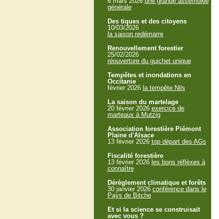
6 mars 2026
une grande assemblée
générale
Des tiques et des citoyens
10/03/2026
la saison redémarre
Renouvellement forestier
25/02/2026
réouverture du guichet unique
Tempêtes et inondations en
Occitanie
février 2026
la tempête Nils
La saison du martelage
20 février 2026
exercice de
marteaux à Mutzig
Association forestière Piémont
Plaine d'Alsace
13 février 2026
top départ des AGs
Fiscalité forestière
13 février 2026
les bons réflèxes à
connaître
Dérèglement climatique et forêts
30 janvier 2026
conférence dans le
Pays de Bitche
Et si la science se construisait
avec vous ?