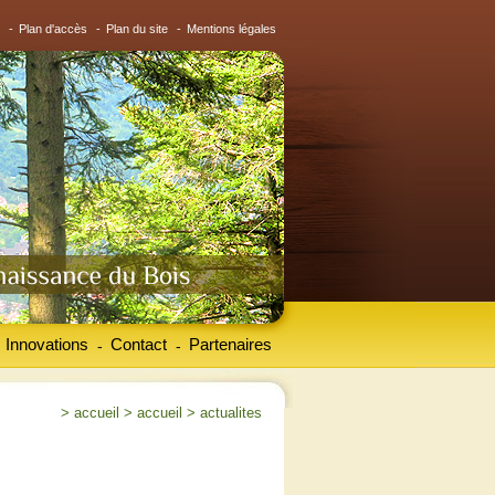
-
Plan d'accès
-
Plan du site
-
Mentions légales
Innovations
Contact
Partenaires
-
-
>
accueil
>
accueil
>
actualites