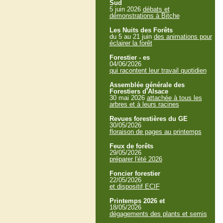
Sud
5 juin 2026
débats et
démonstrations à Bitche
Les Nuits des Forêts
du 5 au 21 juin
des animations pour
éclairer la forêt
Forestier - es
04/06/2026
qui racontent leur travail quotidien
Assemblée générale des
Forestiers d'Alsace
30 mai 2026
attachée à tous les
arbres et à leurs racines
Revues forestières du GE
30/05/2026
floraison de pages au printemps
Feux de forêts
29/05/2026
préparer l'été 2026
Foncier forestier
22/05/2026
et dispositif ECIF
Printemps 2026 et
18/05/2026
dégagements des plants et semis