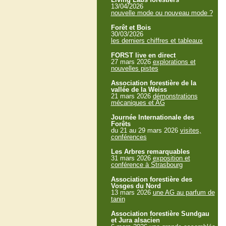
13/04/2026
nouvelle mode ou nouveau mode ?
Forêt et Bois
30/03/2026
les derniers chiffres et tableaux
FORST live en direct
27 mars 2026
explorations et
nouvelles pistes
Association forestière de la
vallée de la Weiss
21 mars 2026
démonstrations
mécaniques et AG
Journée Internationale des
Forêts
du 21 au 29 mars 2026
visites,
conférences
Les Arbres remarquables
31 mars 2026
exposition et
conférence à Strasbourg
Association forestière des
Vosges du Nord
13 mars 2026
une AG au parfum de
tanin
Association forestière Sundgau
et Jura alsacien