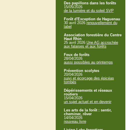
Des papillons dans les forêts
15/05/2026
de la lumière et du soleil SVP
Forêt d'Exception de Haguenau
30 avril 2026
renouvellement du
label
Association forestière du Centre
Haut Rhin
25 avril 2026
Une AG accrochée
aux falaises et aux forêts
Feux de forêts
28/04/2026
aussi possibles au printemps
Prévention scolytes
20/04/2026
suivi et écorçage des épicéas
tombés
Dépérissements et réseaux
routiers
15/04/2026
un sujet actuel et en devenir
Les arts de la forêt : sentir,
cheminer, rêver
14/04/2026
nouveau livre
Living Labs forestiers