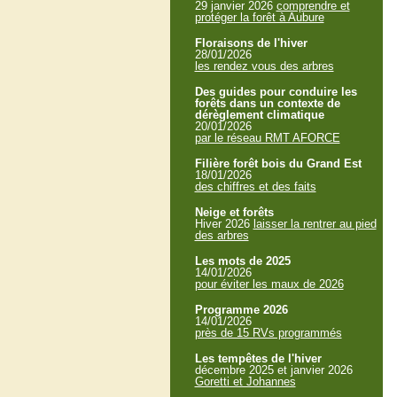
29 janvier 2026
comprendre et
protéger la forêt à Aubure
Floraisons de l'hiver
28/01/2026
les rendez vous des arbres
Des guides pour conduire les
forêts dans un contexte de
dérèglement climatique
20/01/2026
par le réseau RMT AFORCE
Filière forêt bois du Grand Est
18/01/2026
des chiffres et des faits
Neige et forêts
Hiver 2026
laisser la rentrer au pied
des arbres
Les mots de 2025
14/01/2026
pour éviter les maux de 2026
Programme 2026
14/01/2026
près de 15 RVs programmés
Les tempêtes de l'hiver
décembre 2025 et janvier 2026
Goretti et Johannes