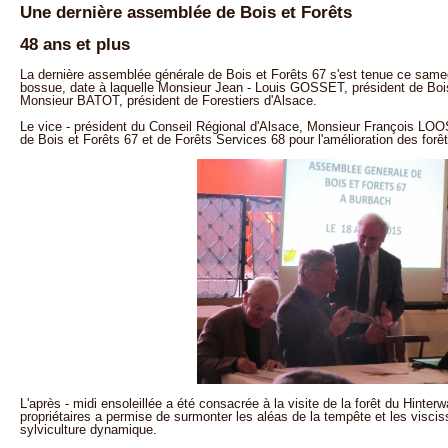
Une dernière assemblée de Bois et Forêts
48 ans et plus
La dernière assemblée générale de Bois et Forêts 67 s'est tenue ce same
bossue, date à laquelle Monsieur Jean - Louis GOSSET, président de Bois 
Monsieur BATOT, président de Forestiers d'Alsace.
Le vice - président du Conseil Régional d'Alsace, Monsieur François LOOS, 
de Bois et Forêts 67 et de Forêts Services 68 pour l'amélioration des forêt
L'après - midi ensoleillée a été consacrée à la visite de la forêt du Hinter
propriétaires a permise de surmonter les aléas de la tempête et les visci
sylviculture dynamique.