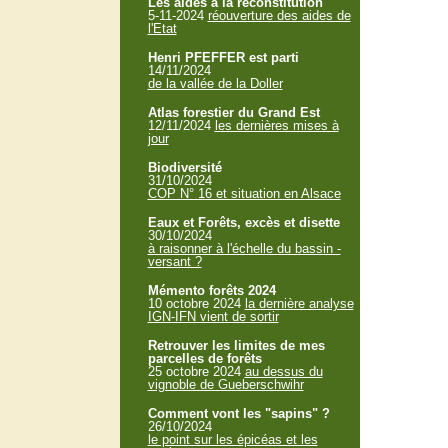
Les aides à la reconstitution
5-11-2024
réouverture des aides de
l'Etat
Henri PFEFFER est parti
14/11/2024
de la vallée de la Doller
Atlas forestier du Grand Est
12/11/2024
les dernières mises à
jour
Biodiversité
31/10/2024
COP N° 16 et situation en Alsace
Eaux et Forêts, excès et disette
30/10/2024
à raisonner à l'échelle du bassin -
versant ?
Mémento forêts 2024
10 octobre 2024
la dernière analyse
IGN-IFN vient de sortir
Retrouver les limites de mes
parcelles de forêts
25 octobre 2024
au dessus du
vignoble de Gueberschwihr
Comment vont les "sapins" ?
26/10/2024
le point sur les épicéas et les