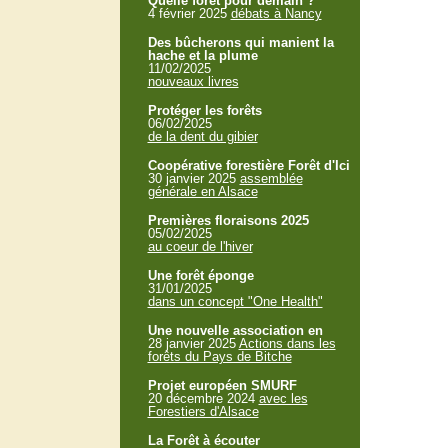
Quelle forêt pour demain ?
4 février 2025
débats à Nancy
Des bûcherons qui manient la
hache et la plume
11/02/2025
nouveaux livres
Protéger les forêts
06/02/2025
de la dent du gibier
Coopérative forestière Forêt d'Ici
30 janvier 2025
assemblée
générale en Alsace
Premières floraisons 2025
05/02/2025
au coeur de l'hiver
Une forêt éponge
31/01/2025
dans un concept "One Health"
Une nouvelle association en
28 janvier 2025
Actions dans les
forêts du Pays de Bitche
Projet européen SMURF
20 décembre 2024
avec les
Forestiers d'Alsace
La Forêt à écouter