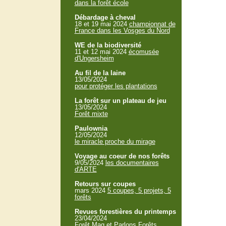
dans la forêt école
Débardage à cheval
18 et 19 mai 2024
championnat de
France dans les Vosges du Nord
WE de la biodiversité
11 et 12 mai 2024
écomusée
d'Ungersheim
Au fil de la laine
13/05/2024
pour protéger les plantations
La forêt sur un plateau de jeu
13/05/2024
Forêt mixte
Paulownia
12/05/2024
le miracle proche du mirage
Voyage au coeur de nos forêts
9/05/2024
les documentaires
d'ARTE
Retours sur coupes
mars 2024
5 coupes, 5 projets, 5
forêts
Revues forestières du printemps
23/04/2024
Forêt Mag et Parlons Forêts