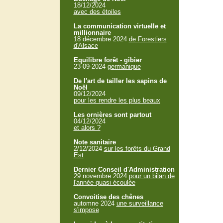
18/12/2024
avec des étoiles
La communication virtuelle et
millionnaire
18 décembre 2024
de Forestiers
d'Alsace
Equilibre forêt - gibier
23-09-2024
germanique
De l'art de tailler les sapins de
Noël
09/12/2024
pour les rendre les plus beaux
Les ornières sont partout
04/12/2024
et alors ?
Note sanitaire
2/12/2024
sur les forêts du Grand
Est
Dernier Conseil d'Administration
29 novembre 2024
pour un bilan de
l'année quasi écoulée
Convoitise des chênes
automne 2024
une surveillance
s'impose