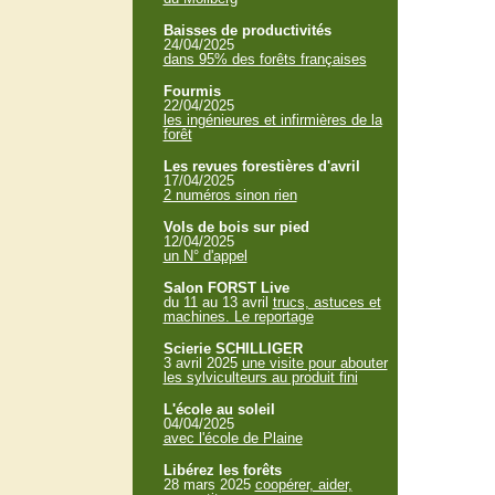
Baisses de productivités
24/04/2025
dans 95% des forêts françaises
Fourmis
22/04/2025
les ingénieures et infirmières de la
forêt
Les revues forestières d'avril
17/04/2025
2 numéros sinon rien
Vols de bois sur pied
12/04/2025
un N° d'appel
Salon FORST Live
du 11 au 13 avril
trucs, astuces et
machines. Le reportage
Scierie SCHILLIGER
3 avril 2025
une visite pour abouter
les sylviculteurs au produit fini
L'école au soleil
04/04/2025
avec l'école de Plaine
Libérez les forêts
28 mars 2025
coopérer, aider,