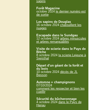
sapins
Forêt Magazine
octobre 2024
le dernier numéro est
de sortie
Les sapins de Douglas
16 octobre 2024
chatouillent les
nuages
Escapade dans le Sundgau
12 octobre 2024
arbres minuscules
et arbres remarquables
Visite de scierie dans le Pays de
Bitche
8 octobre 2024
la scierie Lejeune à
Siersthal
Départ d'un géant de la forêt et
du bois
10 octobre 2024
décès de JL
Besson
Automne = champignons
07/10/2024
comment les respecter et bien les
cueillir
Sécurité du bûcheronnage
4 octobre 2024
dans le Pays de
Hanau