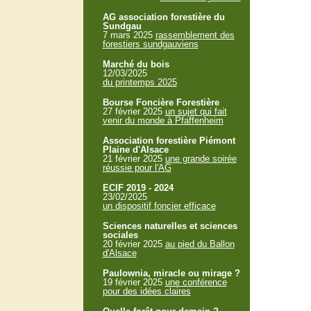
AG association forestière du
Sundgau
7 mars 2025
rassemblement des
forestiers sundgauviens
Marché du bois
12/03/2025
du printemps 2025
Bourse Foncière Forestière
27 février 2025
un sujet qui fait
venir du monde à Pfaffenheim
Association forestière Piémont
Plaine d'Alsace
21 février 2025
une grande soirée
réussie pour l'AG
ECIF 2019 - 2024
23/02/2025
un dispositif foncier efficace
Sciences naturelles et sciences
sociales
20 février 2025
au pied du Ballon
d'Alsace
Paulownia, miracle ou mirage ?
19 février 2025
une conférence
pour des idées claires