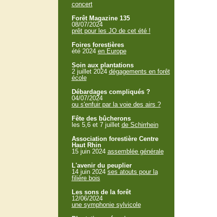
concert
Forêt Magazine 135
08/07/2024
prêt pour les JO de cet été !
Foires forestières
été 2024
en Europe
Soin aux plantations
2 juillet 2024
dégagements en forêt
école
Débardages compliqués ?
04/07/2024
ou s'enfuir par la voie des airs ?
Fête des bûcherons
les 5,6 et 7 juillet
de Schirrhein
Association forestière Centre
Haut Rhin
15 juin 2024
assemblée générale
L'avenir du peuplier
14 juin 2024
ses atouts pour la
filière bois
Les sons de la forêt
12/06/2024
une symphonie sylvicole