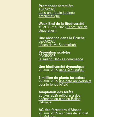
Promenade forestière
16/05/2025
dans une futaie jardinée
emblématique
Week End de la Biodiversité
10 et 11 mai 2025
Ecomusée de
Ungersheim
Une absence dans la Bruche
02/05/2025
décès de Mr Schmittbuhl
Prévention scolytes
02/05/2025
la saison 2025 sa commencé
Une biodiversité dynamique
25 avril 2025
dans le Sundgau
1 million de plants forestiers
29 avril 2025
une date anniversaire
pour le fonds FA3R
Adaptation des forêts
28 avril 2025
réfléchir à des
scénarios au pied du Ballon
d'Alsace
AG des forestiers d'Alsace
26 avril 2025
au coeur de la forêt
du Mollberg