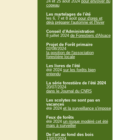
24 et 25 aout 2024
pour envoyer du
copeau
Les martelages de l'été
les 6, 7 et 8 août
pour d'ores et
déjà préparer l'automne et l'hiver
Conseil d'Administration
8 juillet 2024
de Forestiers d'Alsace
Projet de Forêt primaire
02/08/2024
la position de l'association
forestière locale
Les livres de l'été
été 2024
sur les forêts bien
entendu
La série forestière de l'été 2024
20/07/2024
dans le Journal du CNRS
Les scolytes ne sont pas en
vacances
été 2024
et la surveillance s'impose
Feux de forêts
été 2024
un risque modéré cet été
mais à surveiller
De l'art au fond des bois
13/07/2024