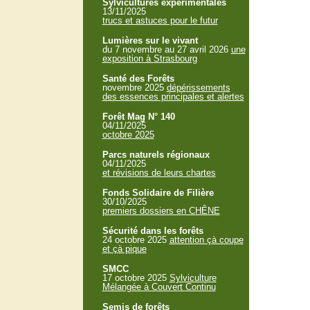
Sylvicultures expérimentales
13/11/2025
trucs et astuces pour le futur
Lumières sur le vivant
du 7 novembre au 27 avril 2026
une
exposition à Strasbourg
Santé des Forêts
novembre 2025
dépérissements
des essences principales et alertes
Forêt Mag N° 140
04/11/2025
octobre 2025
Parcs naturels régionaux
04/11/2025
et révisions de leurs chartes
Fonds Solidaire de Filière
30/10/2025
premiers dossiers en CHÊNE
Sécurité dans les forêts
24 octobre 2025
attention çà coupe
et çà pique
SMCC
17 octobre 2025
Sylviculture
Mélangée à Couvert Continu
Semis de forêts