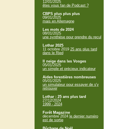
12/01/2025
êtes vous fan de Podcast ?
CBPS plus plus plus
09/01/2025
mais en Allemagne
Les mots de 2024
08/01/2025
une synthèse pour prendre du recul
Lothar 2025
11 octobre 2019
25 ans plus tard
dans le Ried
Il neige dans les Vosges
05/01/2025
un simple et précieux indicateur
Aides forestières nombreuses
05/01/2025
un simulateur pour essayer de s'y
retrouver
Lothar : 25 ans plus tard
27/12/2024
1999 - 2024
Forêt Magazine
décembre 2024
le dernier numéro
est de sortie
Bûchage de Noël