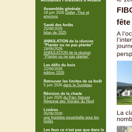
Actualités Forestiers d'Alsace
FIB
Assemblée générale
19 juin 2026
Doller, Thur et
environs
fête
Santé des forêts
25/06/2026
A l’o
bilan de 2025
l’int
ANNULATION de la réunion
journ
"Planter ou ne pas planter"
24/06/2026
ANNULATION de la réunion
persp
"Planter ou ne pas planter"
Les défis du bois
22/06/2026
édition 2026
Retrouver les limites de sa forêt
5 juin 2026
dans le Sundgau
Révision de la charte
5 juin 2026
du Parc Naturel
Régional des Vosges du Nord
Lisières
La c
05/06/2026
une frontière essentielle pour les
nombr
forêts
Les feux ce n'est pas que dans le