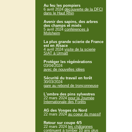
Au feu les pompiers
6 avril 2024
découverte de la DFCI
dans le Haut Rhin
Avenir des sapins, des arbres
des champs et miels
5 avril 2024
conférences à
Molsheim
La plus grande scierie de France
est en Alsace
4 avril 2024
visite de la scierie
SIAT à Urmatt
Protéger les régénérations
03/04/2024
avec de nouvelles idées
Sécurité du travail en forêt
30/03/2024
gare au rebond de tronçonneuse
L'ombre des pins sylvestres
22 mars 2024
pour la Journée
Internationale des Forêts
AG des Vosges du Nord
22 mars 2024
au coeur du massif
Retour sur coupe 4/5
22 mars 2024
les châtaignes
continuent à tomber 10 ans plus