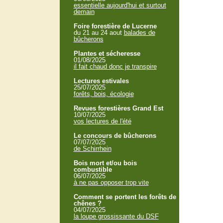
essentielle aujourd'hui et surtout
demain
Foire forestière de Lucerne
du 21 au 24 aout
balades de
bûcherons
Plantes et sécheresse
01/08/2025
il fait chaud donc je transpire
Lectures estivales
25/07/2025
forêts, bois, écologie
Revues forestières Grand Est
10/07/2025
vos lectures de l'été
Le concours de bûcherons
07/07/2025
de Schirrhein
Bois mort et/ou bois
combustible
06/07/2025
à ne pas opposer trop vite
Comment se portent les forêts de
chênes ?
04/07/2025
la loupe grossissante du DSF