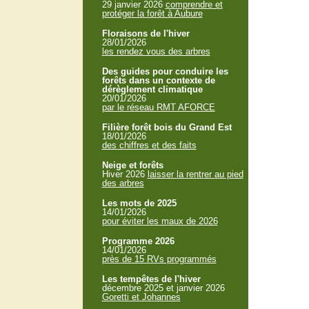
29 janvier 2026
comprendre et
protéger la forêt à Aubure
Floraisons de l'hiver
28/01/2026
les rendez vous des arbres
Des guides pour conduire les
forêts dans un contexte de
dérèglement climatique
20/01/2026
par le réseau RMT AFORCE
Filière forêt bois du Grand Est
18/01/2026
des chiffres et des faits
Neige et forêts
Hiver 2026
laisser la rentrer au pied
des arbres
Les mots de 2025
14/01/2026
pour éviter les maux de 2026
Programme 2026
14/01/2026
près de 15 RVs programmés
Les tempêtes de l'hiver
décembre 2025 et janvier 2026
Goretti et Johannes