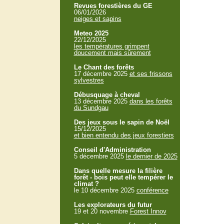
Revues forestières du GE
06/01/2026
neiges et sapins
Meteo 2025
22/12/2025
les températures grimpent
doucement mais sûrement
Le Chant des forêts
17 décembre 2025
et ses frissons
sylvestres
Débusquage à cheval
13 décembre 2025
dans les forêts
du Sundgau
Des jeux sous le sapin de Noël
15/12/2025
et bien entendu des jeux forestiers
Conseil d'Administration
5 décembre 2025
le dernier de 2025
Dans quelle mesure la filière
forêt - bois peut elle tempérer le
climat ?
le 10 décembre 2025
conférence
Les explorateurs du futur
19 et 20 novembre
Forest Innov