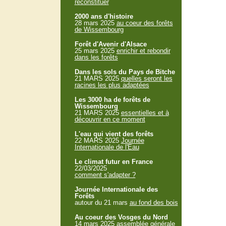
reconstituer
2000 ans d'histoire
28 mars 2025
au coeur des forêts
de Wissembourg
Forêt d'Avenir d'Alsace
25 mars 2025
enrichir et rebondir
dans les forêts
Dans les sols du Pays de Bitche
21 MARS 2025
quelles seront les
racines les plus adaptées
Les 3000 ha de forêts de
Wissembourg
21 MARS 2025
essentielles et à
découvrir en ce moment
L'eau qui vient des forêts
22 MARS 2025
Journée
Internationale de l'Eau
Le climat futur en France
22/03/2025
comment s'adapter ?
Journée Internationale des
Forêts
autour du 21 mars
au fond des bois
Au coeur des Vosges du Nord
14 mars 2025
assemblée générale