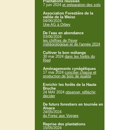
Plantations réussies
7 juin 2024
et préparation des sols
Association Forestière de la
vallée de la Weiss
04/06/2024
Une AG à Orbey
De l'eau en abondance
03/06/2024
les chiffres de l'hiver
météorologique et de l'année 2024
Cultiver le bon mélange
30 mai 2024
dans les forêts du
Ried
Aménagements cynégétiques
17 mai 2024
concilier chasse et
production de bois de qualité
Enrichir les forêts de la Haute
Bruche
24 MAI 2024
observer, réfléchir,
décider
De futurs forestiers en tournée en
Alsace
24/05/2024
du Forez aux Vosges
Reprise des plantations
15/05/2024