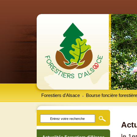
Forestiers d'Alsace
Bourse foncière forestièr
-
Actu
le 1e