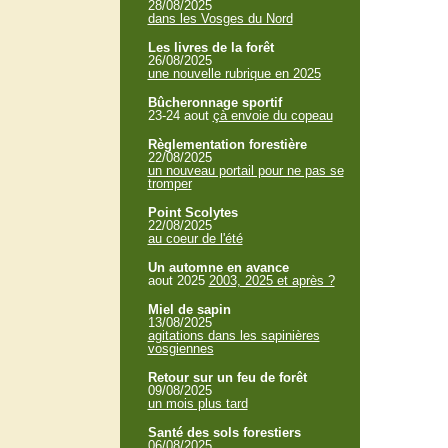
28/08/2025
dans les Vosges du Nord
Les livres de la forêt
26/08/2025
une nouvelle rubrique en 2025
Bûcheronnage sportif
23-24 aout
çà envoie du copeau
Règlementation forestière
22/08/2025
un nouveau portail pour ne pas se
tromper
Point Scolytes
22/08/2025
au coeur de l'été
Un automne en avance
aout 2025
2003, 2025 et après ?
Miel de sapin
13/08/2025
agitations dans les sapinières
vosgiennes
Retour sur un feu de forêt
09/08/2025
un mois plus tard
Santé des sols forestiers
06/08/2025