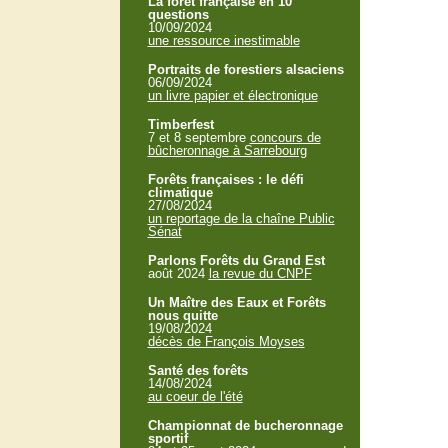
La forêt française en 10
questions
10/09/2024
une ressource inestimable
Portraits de forestiers alsaciens
06/09/2024
un livre papier et électronique
Timberfest
7 et 8 septembre
concours de
bûcheronnage à Sarrebourg
Forêts françaises : le défi
climatique
27/08/2024
un reportage de la chaîne Public
Sénat
Parlons Forêts du Grand Est
août 2024
la revue du CNPF
Un Maître des Eaux et Forêts
nous quitte
19/08/2024
décès de François Moyses
Santé des forêts
14/08/2024
au coeur de l'été
Championnat de bucheronnage
sportif