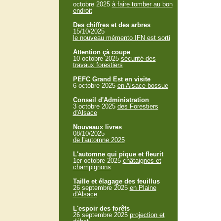
octobre 2025
à faire tomber au bon
endroit
Des chiffres et des arbres
15/10/2025
le nouveau mémento IFN est sorti
Attention çà coupe
10 octobre 2025
sécurité des
travaux forestiers
PEFC Grand Est en visite
6 octobre 2025
en Alsace bossue
Conseil d'Administration
3 octobre 2025
des Forestiers
d'Alsace
Nouveaux livres
08/10/2025
de l'automne 2025
L'automne qui pique et fleurit
1er octobre 2025
châtaignes et
champignons
Taille et élagage des feuillus
26 septembre 2025
en Plaine
d'Alsace
L'espoir des forêts
26 septembre 2025
projection et