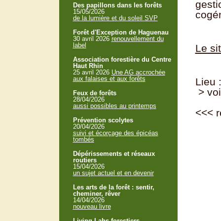
gesti
Des papillons dans les forêts
15/05/2026
cogén
de la lumière et du soleil SVP
Forêt d'Exception de Haguenau
30 avril 2026
renouvellement du
label
Le si
Association forestière du Centre
Haut Rhin
25 avril 2026
Une AG accrochée
aux falaises et aux forêts
Lieu 
> voi
Feux de forêts
28/04/2026
aussi possibles au printemps
<<<
r
Prévention scolytes
20/04/2026
suivi et écorçage des épicéas
tombés
Dépérissements et réseaux
routiers
15/04/2026
un sujet actuel et en devenir
Les arts de la forêt : sentir,
cheminer, rêver
14/04/2026
nouveau livre
Living Labs forestiers