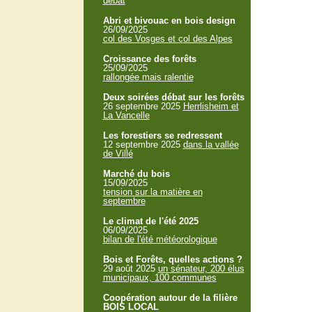
débat
Abri et bivouac en bois design
26/09/2025
col des Vosges et col des Alpes
Croissance des forêts
25/09/2025
rallongée mais ralentie
Deux soirées débat sur les forêts
26 septembre 2025
Herrlisheim et
La Vancelle
Les forestiers se redressent
12 septembre 2025
dans la vallée
de Villé
Marché du bois
15/09/2025
tension sur la matière en
septembre
Le climat de l'été 2025
06/09/2025
bilan de l'été météorologique
Bois et Forêts, quelles actions ?
29 août 2025
un sénateur, 200 élus
municipaux, 100 communes
Coopération autour de la filière
BOIS LOCAL