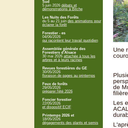
Sud
5 juin 2026
débats et
démonstrations à Bitche
Les Nuits des Forêts
du 5 au 21 juin
des animations pour
éclairer la forêt
Forestier - es
04/06/2026
qui racontent leur travail quotidien
Une r
Assemblée générale des
Forestiers d'Alsace
couro
30 mai 2026
attachée à tous les
arbres et à leurs racines
Revues forestières du GE
30/05/2026
Plusi
floraison de pages au printemps
persp
Feux de forêts
de Mr
29/05/2026
préparer l'été 2026
filiè
Foncier forestier
Les e
22/05/2026
et dispositif ECIF
ACAL 
durab
Printemps 2026 et
18/05/2026
dégagements des plants et semis
L'apr