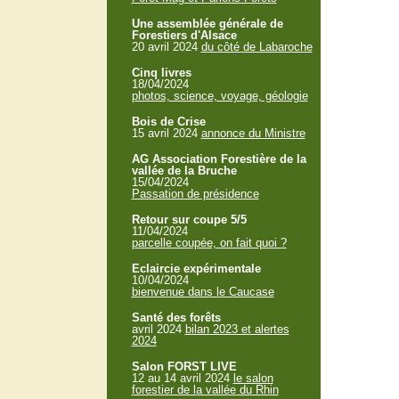
Une assemblée générale de
Forestiers d'Alsace
20 avril 2024
du côté de Labaroche
Cinq livres
18/04/2024
photos, science, voyage, géologie
Bois de Crise
15 avril 2024
annonce du Ministre
AG Association Forestière de la
vallée de la Bruche
15/04/2024
Passation de présidence
Retour sur coupe 5/5
11/04/2024
parcelle coupée, on fait quoi ?
Eclaircie expérimentale
10/04/2024
bienvenue dans le Caucase
Santé des forêts
avril 2024
bilan 2023 et alertes
2024
Salon FORST LIVE
12 au 14 avril 2024
le salon
forestier de la vallée du Rhin