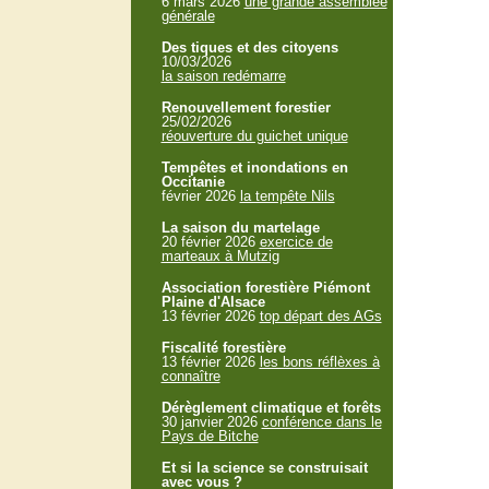
6 mars 2026
une grande assemblée
générale
Des tiques et des citoyens
10/03/2026
la saison redémarre
Renouvellement forestier
25/02/2026
réouverture du guichet unique
Tempêtes et inondations en
Occitanie
février 2026
la tempête Nils
La saison du martelage
20 février 2026
exercice de
marteaux à Mutzig
Association forestière Piémont
Plaine d'Alsace
13 février 2026
top départ des AGs
Fiscalité forestière
13 février 2026
les bons réflèxes à
connaître
Dérèglement climatique et forêts
30 janvier 2026
conférence dans le
Pays de Bitche
Et si la science se construisait
avec vous ?