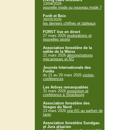
13/04/2026
nouvelle mode ou nouveau mode ?
Forêt et Bois
30/03/2026
les derniers chiffres et tableaux
FORST live en direct
27 mars 2026
explorations et
nouvelles pistes
Association forestière de la
vallée de la Weiss
21 mars 2026
démonstrations
mécaniques et AG
Journée Internationale des
Forêts
du 21 au 29 mars 2026
visites,
conférences
Les Arbres remarquables
31 mars 2026
exposition et
conférence à Strasbourg
Association forestière des
Vosges du Nord
13 mars 2026
une AG au parfum de
tanin
Association forestière Sundgau
et Jura alsacien