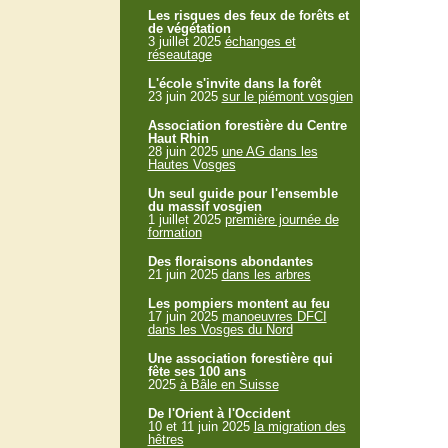
Les risques des feux de forêts et
de végétation
3 juillet 2025
échanges et
réseautage
L'école s'invite dans la forêt
23 juin 2025
sur le piémont vosgien
Association forestière du Centre
Haut Rhin
28 juin 2025
une AG dans les
Hautes Vosges
Un seul guide pour l'ensemble
du massif vosgien
1 juillet 2025
première journée de
formation
Des floraisons abondantes
21 juin 2025
dans les arbres
Les pompiers montent au feu
17 juin 2025
manoeuvres DFCI
dans les Vosges du Nord
Une association forestière qui
fête ses 100 ans
2025
à Bâle en Suisse
De l'Orient à l'Occident
10 et 11 juin 2025
la migration des
hêtres