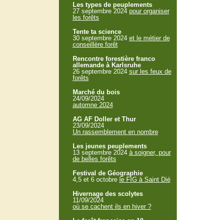
Les types de peuplements
27 septembre 2024
pour organiser
les forêts
Tente ta science
30 septembre 2024
et le métier de
conseillère forêt
Rencontre forestière franco
allemande à Karlsruhe
26 septembre 2024
sur les feux de
forêts
Marché du bois
24/09/2024
automne 2024
AG AF Doller et Thur
23/09/2024
Un rassemblement en nombre
Les jeunes peuplements
13 septembre 2024
à soigner, pour
de belles forêts
Festival de Géographie
4,5 et 6 octobre
le FIG à Saint Dié
Hivernage des scolytes
11/09/2024
où se cachent ils en hiver ?