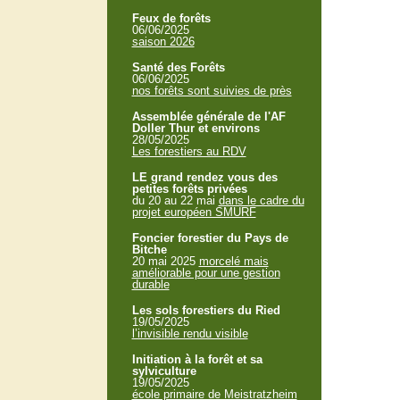
Feux de forêts
06/06/2025
saison 2026
Santé des Forêts
06/06/2025
nos forêts sont suivies de près
Assemblée générale de l'AF
Doller Thur et environs
28/05/2025
Les forestiers au RDV
LE grand rendez vous des
petites forêts privées
du 20 au 22 mai
dans le cadre du
projet européen SMURF
Foncier forestier du Pays de
Bitche
20 mai 2025
morcelé mais
améliorable pour une gestion
durable
Les sols forestiers du Ried
19/05/2025
l’invisible rendu visible
Initiation à la forêt et sa
sylviculture
19/05/2025
école primaire de Meistratzheim