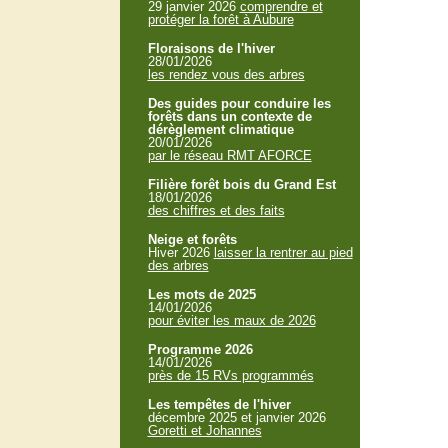
29 janvier 2026
comprendre et
protéger la forêt à Aubure
Floraisons de l'hiver
28/01/2026
les rendez vous des arbres
Des guides pour conduire les
forêts dans un contexte de
dérèglement climatique
20/01/2026
par le réseau RMT AFORCE
Filière forêt bois du Grand Est
18/01/2026
des chiffres et des faits
Neige et forêts
Hiver 2026
laisser la rentrer au pied
des arbres
Les mots de 2025
14/01/2026
pour éviter les maux de 2026
Programme 2026
14/01/2026
près de 15 RVs programmés
Les tempêtes de l'hiver
décembre 2025 et janvier 2026
Goretti et Johannes