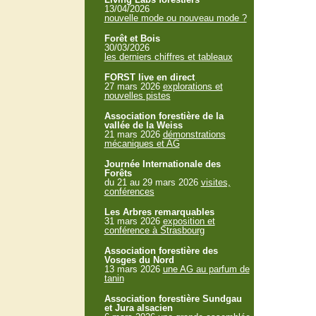
13/04/2026
nouvelle mode ou nouveau mode ?
Forêt et Bois
30/03/2026
les derniers chiffres et tableaux
FORST live en direct
27 mars 2026
explorations et
nouvelles pistes
Association forestière de la
vallée de la Weiss
21 mars 2026
démonstrations
mécaniques et AG
Journée Internationale des
Forêts
du 21 au 29 mars 2026
visites,
conférences
Les Arbres remarquables
31 mars 2026
exposition et
conférence à Strasbourg
Association forestière des
Vosges du Nord
13 mars 2026
une AG au parfum de
tanin
Association forestière Sundgau
et Jura alsacien