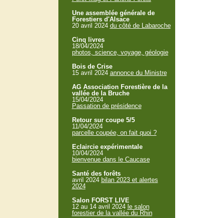
Une assemblée générale de
Forestiers d'Alsace
20 avril 2024
du côté de Labaroche
Cinq livres
18/04/2024
photos, science, voyage, géologie
Bois de Crise
15 avril 2024
annonce du Ministre
AG Association Forestière de la
vallée de la Bruche
15/04/2024
Passation de présidence
Retour sur coupe 5/5
11/04/2024
parcelle coupée, on fait quoi ?
Eclaircie expérimentale
10/04/2024
bienvenue dans le Caucase
Santé des forêts
avril 2024
bilan 2023 et alertes
2024
Salon FORST LIVE
12 au 14 avril 2024
le salon
forestier de la vallée du Rhin