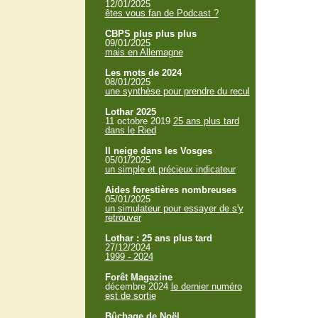
12/01/2025
êtes vous fan de Podcast ?
CBPS plus plus plus
09/01/2025
mais en Allemagne
Les mots de 2024
08/01/2025
une synthèse pour prendre du recul
Lothar 2025
11 octobre 2019
25 ans plus tard
dans le Ried
Il neige dans les Vosges
05/01/2025
un simple et précieux indicateur
Aides forestières nombreuses
05/01/2025
un simulateur pour essayer de s'y
retrouver
Lothar : 25 ans plus tard
27/12/2024
1999 - 2024
Forêt Magazine
décembre 2024
le dernier numéro
est de sortie
Bûchage de Noël