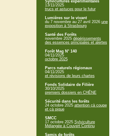
Sylvicultures expérimentales
13/11/2025
trucs et astuces pour le futur
Lumières sur le vivant
du 7 novembre au 27 avril 2026
une
exposition à Strasbourg
Santé des Forêts
novembre 2025
dépérissements
des essences principales et alertes
Forêt Mag N° 140
04/11/2025
octobre 2025
Parcs naturels régionaux
04/11/2025
et révisions de leurs chartes
Fonds Solidaire de Filière
30/10/2025
premiers dossiers en CHÊNE
Sécurité dans les forêts
24 octobre 2025
attention çà coupe
et çà pique
SMCC
17 octobre 2025
Sylviculture
Mélangée à Couvert Continu
Semis de forêts