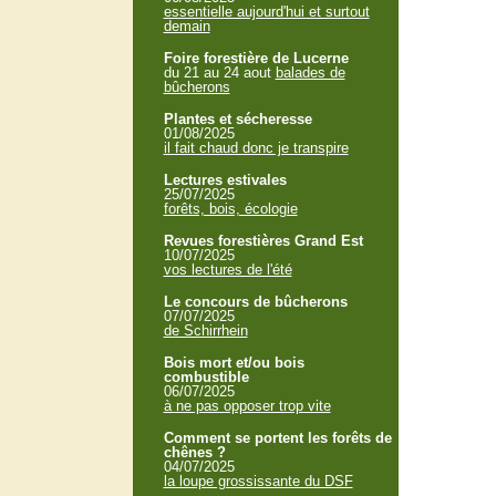
essentielle aujourd'hui et surtout
demain
Foire forestière de Lucerne
du 21 au 24 aout
balades de
bûcherons
Plantes et sécheresse
01/08/2025
il fait chaud donc je transpire
Lectures estivales
25/07/2025
forêts, bois, écologie
Revues forestières Grand Est
10/07/2025
vos lectures de l'été
Le concours de bûcherons
07/07/2025
de Schirrhein
Bois mort et/ou bois
combustible
06/07/2025
à ne pas opposer trop vite
Comment se portent les forêts de
chênes ?
04/07/2025
la loupe grossissante du DSF