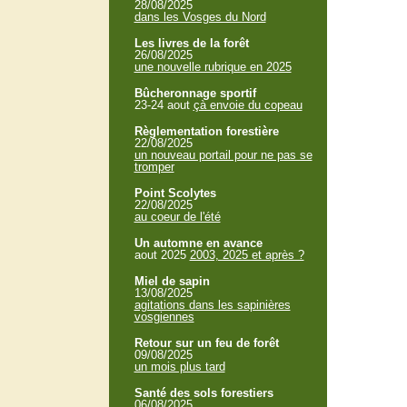
28/08/2025
dans les Vosges du Nord
Les livres de la forêt
26/08/2025
une nouvelle rubrique en 2025
Bûcheronnage sportif
23-24 aout
çà envoie du copeau
Règlementation forestière
22/08/2025
un nouveau portail pour ne pas se
tromper
Point Scolytes
22/08/2025
au coeur de l'été
Un automne en avance
aout 2025
2003, 2025 et après ?
Miel de sapin
13/08/2025
agitations dans les sapinières
vosgiennes
Retour sur un feu de forêt
09/08/2025
un mois plus tard
Santé des sols forestiers
06/08/2025