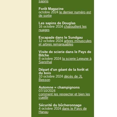
sapins
Forêt Magazine
octobre 2024
le dernier numéro est
de sortie
Les sapins de Douglas
16 octobre 2024
chatouillent les
nuages
Escapade dans le Sundgau
12 octobre 2024
arbres minuscules
et arbres remarquables
Visite de scierie dans le Pays de
Bitche
8 octobre 2024
la scierie Lejeune à
Siersthal
Départ d'un géant de la forêt et
du bois
10 octobre 2024
décès de JL
Besson
Automne = champignons
07/10/2024
comment les respecter et bien les
cueillir
Sécurité du bûcheronnage
4 octobre 2024
dans le Pays de
Hanau