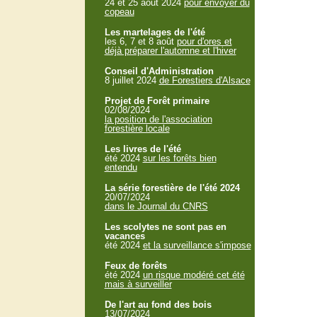
24 et 25 aout 2024
pour envoyer du
copeau
Les martelages de l'été
les 6, 7 et 8 août
pour d'ores et
déjà préparer l'automne et l'hiver
Conseil d'Administration
8 juillet 2024
de Forestiers d'Alsace
Projet de Forêt primaire
02/08/2024
la position de l'association
forestière locale
Les livres de l'été
été 2024
sur les forêts bien
entendu
La série forestière de l'été 2024
20/07/2024
dans le Journal du CNRS
Les scolytes ne sont pas en
vacances
été 2024
et la surveillance s'impose
Feux de forêts
été 2024
un risque modéré cet été
mais à surveiller
De l'art au fond des bois
13/07/2024