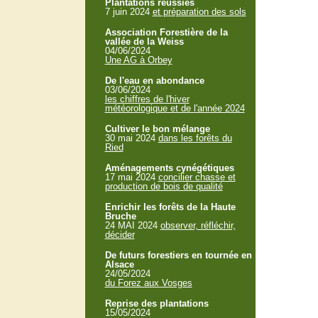
Plantations réussies
7 juin 2024
et préparation des sols
Association Forestière de la
vallée de la Weiss
04/06/2024
Une AG à Orbey
De l'eau en abondance
03/06/2024
les chiffres de l'hiver
météorologique et de l'année 2024
Cultiver le bon mélange
30 mai 2024
dans les forêts du
Ried
Aménagements cynégétiques
17 mai 2024
concilier chasse et
production de bois de qualité
Enrichir les forêts de la Haute
Bruche
24 MAI 2024
observer, réfléchir,
décider
De futurs forestiers en tournée en
Alsace
24/05/2024
du Forez aux Vosges
Reprise des plantations
15/05/2024