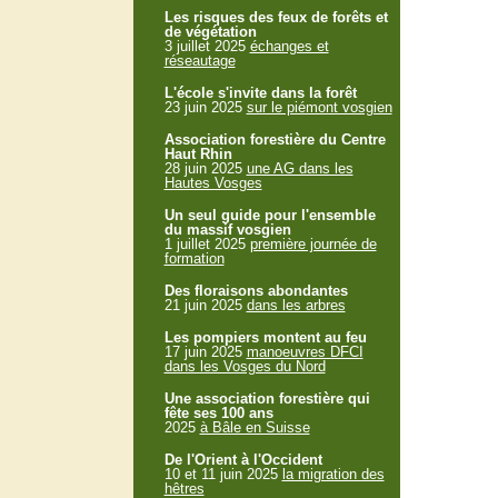
Les risques des feux de forêts et
de végétation
3 juillet 2025
échanges et
réseautage
L'école s'invite dans la forêt
23 juin 2025
sur le piémont vosgien
Association forestière du Centre
Haut Rhin
28 juin 2025
une AG dans les
Hautes Vosges
Un seul guide pour l'ensemble
du massif vosgien
1 juillet 2025
première journée de
formation
Des floraisons abondantes
21 juin 2025
dans les arbres
Les pompiers montent au feu
17 juin 2025
manoeuvres DFCI
dans les Vosges du Nord
Une association forestière qui
fête ses 100 ans
2025
à Bâle en Suisse
De l'Orient à l'Occident
10 et 11 juin 2025
la migration des
hêtres