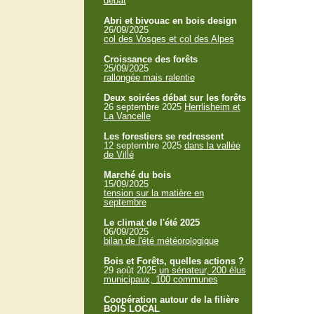
débat
Abri et bivouac en bois design
26/09/2025
col des Vosges et col des Alpes
Croissance des forêts
25/09/2025
rallongée mais ralentie
Deux soirées débat sur les forêts
26 septembre 2025
Herrlisheim et
La Vancelle
Les forestiers se redressent
12 septembre 2025
dans la vallée
de Villé
Marché du bois
15/09/2025
tension sur la matière en
septembre
Le climat de l'été 2025
06/09/2025
bilan de l'été météorologique
Bois et Forêts, quelles actions ?
29 août 2025
un sénateur, 200 élus
municipaux, 100 communes
Coopération autour de la filière
BOIS LOCAL