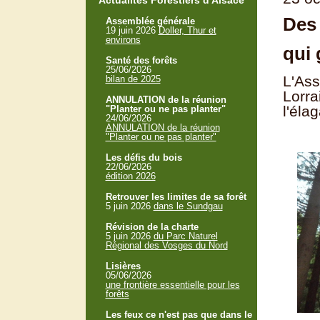
Actualités Forestiers d'Alsace
Des 
Assemblée générale
19 juin 2026
Doller, Thur et
environs
qui 
Santé des forêts
25/06/2026
L'Ass
bilan de 2025
Lorra
ANNULATION de la réunion
l'éla
"Planter ou ne pas planter"
24/06/2026
ANNULATION de la réunion
"Planter ou ne pas planter"
Les défis du bois
22/06/2026
édition 2026
Retrouver les limites de sa forêt
5 juin 2026
dans le Sundgau
Révision de la charte
5 juin 2026
du Parc Naturel
Régional des Vosges du Nord
Lisières
05/06/2026
une frontière essentielle pour les
forêts
Les feux ce n'est pas que dans le