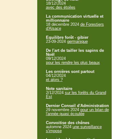
18/12/2024
avec des étoiles
La communication virtuelle et
millionnaire
18 décembre 2024
de Forestiers
d'Alsace
Equilibre forêt - gibier
23-09-2024
germanique
De l'art de tailler les sapins de
Noël
09/12/2024
pour les rendre les plus beaux
Les ornières sont partout
04/12/2024
et alors ?
Note sanitaire
2/12/2024
sur les forêts du Grand
Est
Dernier Conseil d'Administration
29 novembre 2024
pour un bilan de
l'année quasi écoulée
Convoitise des chênes
automne 2024
une surveillance
s'impose