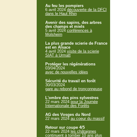
Au feu les pompiers
6 avril 2024
découverte de la DFCI
dans le Haut Rhin
Avenir des sapins, des arbres
des champs et miels
5 avril 2024
conférences à
Molsheim
La plus grande scierie de France
est en Alsace
4 avril 2024
visite de la scierie
SIAT à Urmatt
Protéger les régénérations
03/04/2024
avec de nouvelles idées
Sécurité du travail en forêt
30/03/2024
gare au rebond de tronçonneuse
L'ombre des pins sylvestres
22 mars 2024
pour la Journée
Internationale des Forêts
AG des Vosges du Nord
22 mars 2024
au coeur du massif
Retour sur coupe 4/5
22 mars 2024
les châtaignes
continuent à tomber 10 ans plus