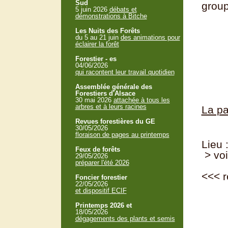
Sud
group
5 juin 2026
débats et
démonstrations à Bitche
Les Nuits des Forêts
du 5 au 21 juin
des animations pour
ci c
éclairer la forêt
Forestier - es
04/06/2026
qui racontent leur travail quotidien
Assemblée générale des
Forestiers d'Alsace
30 mai 2026
attachée à tous les
arbres et à leurs racines
La pa
Revues forestières du GE
30/05/2026
floraison de pages au printemps
Lieu 
Feux de forêts
> voi
29/05/2026
préparer l'été 2026
<<<
r
Foncier forestier
22/05/2026
et dispositif ECIF
Printemps 2026 et
18/05/2026
dégagements des plants et semis