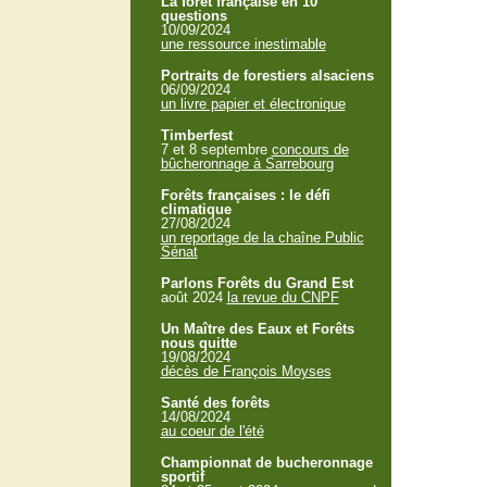
La forêt française en 10
questions
10/09/2024
une ressource inestimable
Portraits de forestiers alsaciens
06/09/2024
un livre papier et électronique
Timberfest
7 et 8 septembre
concours de
bûcheronnage à Sarrebourg
Forêts françaises : le défi
climatique
27/08/2024
un reportage de la chaîne Public
Sénat
Parlons Forêts du Grand Est
août 2024
la revue du CNPF
Un Maître des Eaux et Forêts
nous quitte
19/08/2024
décès de François Moyses
Santé des forêts
14/08/2024
au coeur de l'été
Championnat de bucheronnage
sportif