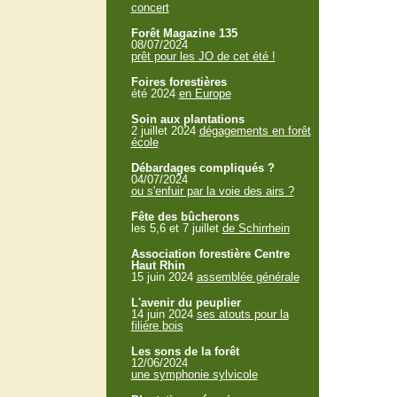
concert
Forêt Magazine 135
08/07/2024
prêt pour les JO de cet été !
Foires forestières
été 2024
en Europe
Soin aux plantations
2 juillet 2024
dégagements en forêt
école
Débardages compliqués ?
04/07/2024
ou s'enfuir par la voie des airs ?
Fête des bûcherons
les 5,6 et 7 juillet
de Schirrhein
Association forestière Centre
Haut Rhin
15 juin 2024
assemblée générale
L'avenir du peuplier
14 juin 2024
ses atouts pour la
filière bois
Les sons de la forêt
12/06/2024
une symphonie sylvicole