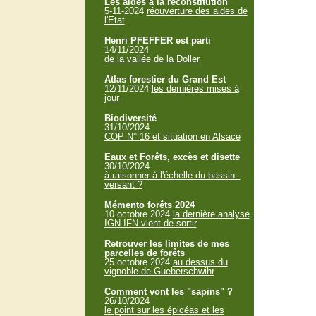
Les aides à la reconstitution
5-11-2024
réouverture des aides de
l'Etat
Henri PFEFFER est parti
14/11/2024
de la vallée de la Doller
Atlas forestier du Grand Est
12/11/2024
les dernières mises à
jour
Biodiversité
31/10/2024
COP N° 16 et situation en Alsace
Eaux et Forêts, excès et disette
30/10/2024
à raisonner à l'échelle du bassin -
versant ?
Mémento forêts 2024
10 octobre 2024
la dernière analyse
IGN-IFN vient de sortir
Retrouver les limites de mes
parcelles de forêts
25 octobre 2024
au dessus du
vignoble de Gueberschwihr
Comment vont les "sapins" ?
26/10/2024
le point sur les épicéas et les