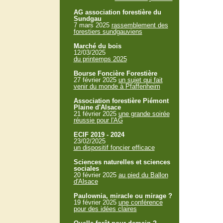
AG association forestière du
Sundgau
7 mars 2025
rassemblement des
forestiers sundgauviens
Marché du bois
12/03/2025
du printemps 2025
Bourse Foncière Forestière
27 février 2025
un sujet qui fait
venir du monde à Pfaffenheim
Association forestière Piémont
Plaine d'Alsace
21 février 2025
une grande soirée
réussie pour l'AG
ECIF 2019 - 2024
23/02/2025
un dispositif foncier efficace
Sciences naturelles et sciences
sociales
20 février 2025
au pied du Ballon
d'Alsace
Paulownia, miracle ou mirage ?
19 février 2025
une conférence
pour des idées claires