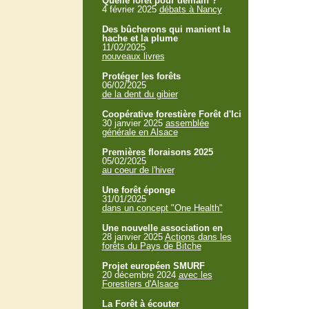
Quelle forêt pour demain ?
4 février 2025
débats à Nancy
Des bûcherons qui manient la
hache et la plume
11/02/2025
nouveaux livres
Protéger les forêts
06/02/2025
de la dent du gibier
Coopérative forestière Forêt d'Ici
30 janvier 2025
assemblée
générale en Alsace
Premières floraisons 2025
05/02/2025
au coeur de l'hiver
Une forêt éponge
31/01/2025
dans un concept "One Health"
Une nouvelle association en
28 janvier 2025
Actions dans les
forêts du Pays de Bitche
Projet européen SMURF
20 décembre 2024
avec les
Forestiers d'Alsace
La Forêt à écouter