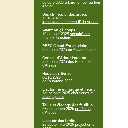
octobre 2025
à faire tomber au bon
endroit
Des chiffres et des arbres
15/10/2025
le nouveau mémento IFN est sorti
Attention çà coupe
10 octobre 2025
sécurité des
travaux forestiers
PEFC Grand Est en visite
6 octobre 2025
en Alsace bossue
Conseil d'Administration
3 octobre 2025
des Forestiers
d'Alsace
Nouveaux livres
08/10/2025
de l'automne 2025
L'automne qui pique et fleurit
1er octobre 2025
châtaignes et
champignons
Taille et élagage des feuillus
26 septembre 2025
en Plaine
d'Alsace
L'espoir des forêts
26 septembre 2025
projection et