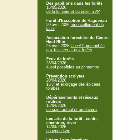
Des papillons dans les forêts
15/05/2026
de la lumière et du soleil SVP
Forêt d'Exception de Haguenau
30 avril 2026
renouvellement du
label
Association forestière du Centre
Haut Rhin
25 avril 2026
Une AG accrochée
aux falaises et aux forêts
Feux de forêts
28/04/2026
aussi possibles au printemps
Prévention scolytes
20/04/2026
suivi et écorçage des épicéas
tombés
Dépérissements et réseaux
routiers
15/04/2026
un sujet actuel et en devenir
Les arts de la forêt : sentir,
cheminer, rêver
14/04/2026
nouveau livre
Living Labs forestiers