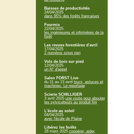
Baisses de productivités
24/04/2025
dans 95% des forêts françaises
Fourmis
22/04/2025
les ingénieures et infirmières de la
forêt
Les revues forestières d'avril
17/04/2025
2 numéros sinon rien
Vols de bois sur pied
12/04/2025
un N° d'appel
Salon FORST Live
du 11 au 13 avril
trucs, astuces et
machines. Le reportage
Scierie SCHILLIGER
3 avril 2025
une visite pour abouter
les sylviculteurs au produit fini
L'école au soleil
04/04/2025
avec l'école de Plaine
Libérez les forêts
28 mars 2025
coopérer, aider,