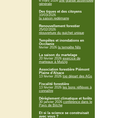
6 mars 2026
une grande assemblée
générale
Des tiques et des citoyens
10/03/2026
la saison redémarre
Renouvellement forestier
25/02/2026
réouverture du guichet unique
Tempêtes et inondations en
Occitanie
février 2026
la tempête Nils
La saison du martelage
20 février 2026
exercice de
marteaux à Mutzig
Association forestière Piémont
Plaine d'Alsace
13 février 2026
top départ des AGs
Fiscalité forestière
13 février 2026
les bons réflèxes à
connaître
Dérèglement climatique et forêts
30 janvier 2026
conférence dans le
Pays de Bitche
Et si la science se construisait
avec vous ?