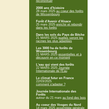
reconstituer
2000 ans d'histoire
28 mars 2025
au coeur des forêts
de Wissembourg
Forêt d'Avenir d'Alsace
25 mars 2025
enrichir et rebondir
dans les forêts
Dans les sols du Pays de Bitche
21 MARS 2025
quelles seront les
racines les plus adaptées
Les 3000 ha de forêts de
Wissembourg
21 MARS 2025
essentielles et à
découvrir en ce moment
L'eau qui vient des forêts
22 MARS 2025
Journée
Internationale de l'Eau
Le climat futur en France
22/03/2025
comment s'adapter ?
Journée Internationale des
Forêts
autour du 21 mars
au fond des bois
Au coeur des Vosges du Nord
14 mars 2025
assemblée générale