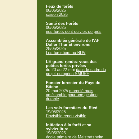
Feux de forêts
06/06/2025
saison 2026
Santé des Forêts
06/06/2025
nos forêts sont suivies de près
Assemblée générale de l'AF
Doller Thur et environs
28/05/2025
Les forestiers au RDV
LE grand rendez vous des
petites forêts privées
du 20 au 22 mai
dans le cadre du
projet européen SMURF
Foncier forestier du Pays de
Bitche
20 mai 2025
morcelé mais
améliorable pour une gestion
durable
Les sols forestiers du Ried
19/05/2025
l’invisible rendu visible
Initiation à la forêt et sa
sylviculture
19/05/2025
école primaire de Meistratzheim