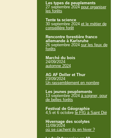
Les types de peuplements
27 septembre 2024
pour organiser
les forêts
Tente ta science
30 septembre 2024
et le métier de
conseillère forêt
Rencontre forestière franco
allemande à Karlsruhe
26 septembre 2024
sur les feux de
forêts
Marché du bois
24/09/2024
automne 2024
AG AF Doller et Thur
23/09/2024
Un rassemblement en nombre
Les jeunes peuplements
13 septembre 2024
à soigner, pour
de belles forêts
Festival de Géographie
4,5 et 6 octobre
le FIG à Saint Dié
Hivernage des scolytes
11/09/2024
où se cachent ils en hiver ?