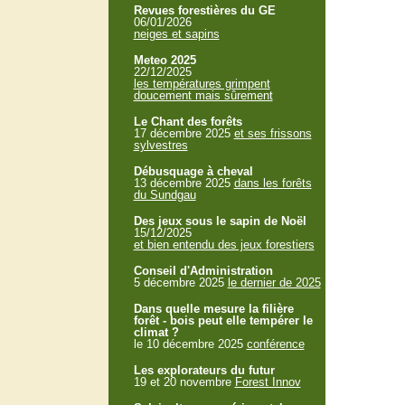
Revues forestières du GE
06/01/2026
neiges et sapins
Meteo 2025
22/12/2025
les températures grimpent
doucement mais sûrement
Le Chant des forêts
17 décembre 2025
et ses frissons
sylvestres
Débusquage à cheval
13 décembre 2025
dans les forêts
du Sundgau
Des jeux sous le sapin de Noël
15/12/2025
et bien entendu des jeux forestiers
Conseil d'Administration
5 décembre 2025
le dernier de 2025
Dans quelle mesure la filière
forêt - bois peut elle tempérer le
climat ?
le 10 décembre 2025
conférence
Les explorateurs du futur
19 et 20 novembre
Forest Innov