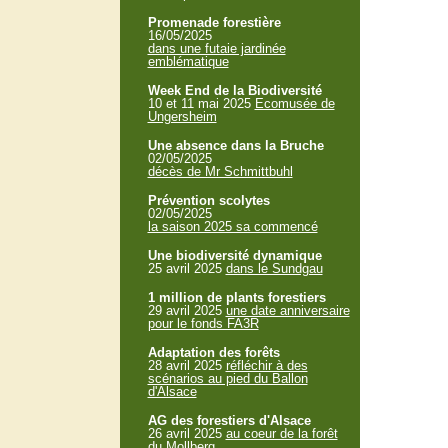
Promenade forestière
16/05/2025
dans une futaie jardinée
emblématique
Week End de la Biodiversité
10 et 11 mai 2025
Ecomusée de
Ungersheim
Une absence dans la Bruche
02/05/2025
décès de Mr Schmittbuhl
Prévention scolytes
02/05/2025
la saison 2025 sa commencé
Une biodiversité dynamique
25 avril 2025
dans le Sundgau
1 million de plants forestiers
29 avril 2025
une date anniversaire
pour le fonds FA3R
Adaptation des forêts
28 avril 2025
réfléchir à des
scénarios au pied du Ballon
d'Alsace
AG des forestiers d'Alsace
26 avril 2025
au coeur de la forêt
du Mollberg