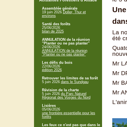
Actualités Forestiers d'Alsace
Une 
Assemblée générale
19 juin 2026
Doller, Thur et
environs
dans
Santé des forêts
25/06/2026
La no
bilan de 2025
été c
ANNULATION de la réunion
"Planter ou ne pas planter"
Quato
24/06/2026
ANNULATION de la réunion
nouve
"Planter ou ne pas planter"
Mr L
Les défis du bois
22/06/2026
édition 2026
Mr DR
Retrouver les limites de sa forêt
Mr B
5 juin 2026
dans le Sundgau
Révision de la charte
Mr A
5 juin 2026
du Parc Naturel
Régional des Vosges du Nord
L'ani
Lisières
05/06/2026
une frontière essentielle pour les
forêts
Les feux ce n'est pas que dans le