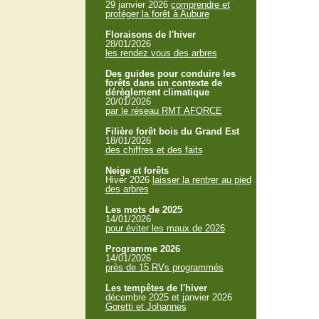
29 janvier 2026
comprendre et
protéger la forêt à Aubure
Floraisons de l'hiver
28/01/2026
les rendez vous des arbres
Des guides pour conduire les
forêts dans un contexte de
dérèglement climatique
20/01/2026
par le réseau RMT AFORCE
Filière forêt bois du Grand Est
18/01/2026
des chiffres et des faits
Neige et forêts
Hiver 2026
laisser la rentrer au pied
des arbres
Les mots de 2025
14/01/2026
pour éviter les maux de 2026
Programme 2026
14/01/2026
près de 15 RVs programmés
Les tempêtes de l'hiver
décembre 2025 et janvier 2026
Goretti et Johannes