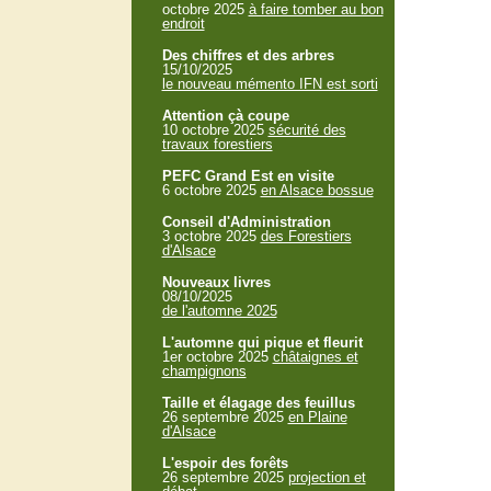
octobre 2025
à faire tomber au bon
endroit
Des chiffres et des arbres
15/10/2025
le nouveau mémento IFN est sorti
Attention çà coupe
10 octobre 2025
sécurité des
travaux forestiers
PEFC Grand Est en visite
6 octobre 2025
en Alsace bossue
Conseil d'Administration
3 octobre 2025
des Forestiers
d'Alsace
Nouveaux livres
08/10/2025
de l'automne 2025
L'automne qui pique et fleurit
1er octobre 2025
châtaignes et
champignons
Taille et élagage des feuillus
26 septembre 2025
en Plaine
d'Alsace
L'espoir des forêts
26 septembre 2025
projection et