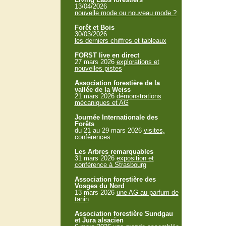
13/04/2026
nouvelle mode ou nouveau mode ?
Forêt et Bois
30/03/2026
les derniers chiffres et tableaux
FORST live en direct
27 mars 2026
explorations et
nouvelles pistes
Association forestière de la
vallée de la Weiss
21 mars 2026
démonstrations
mécaniques et AG
Journée Internationale des
Forêts
du 21 au 29 mars 2026
visites,
conférences
Les Arbres remarquables
31 mars 2026
exposition et
conférence à Strasbourg
Association forestière des
Vosges du Nord
13 mars 2026
une AG au parfum de
tanin
Association forestière Sundgau
et Jura alsacien