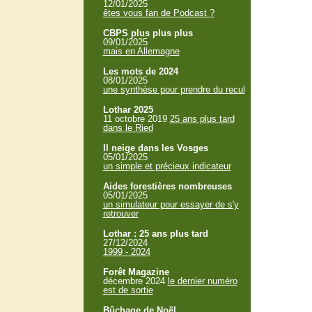
12/01/2025
êtes vous fan de Podcast ?
CBPS plus plus plus
09/01/2025
mais en Allemagne
Les mots de 2024
08/01/2025
une synthèse pour prendre du recul
Lothar 2025
11 octobre 2019
25 ans plus tard
dans le Ried
Il neige dans les Vosges
05/01/2025
un simple et précieux indicateur
Aides forestières nombreuses
05/01/2025
un simulateur pour essayer de s'y
retrouver
Lothar : 25 ans plus tard
27/12/2024
1999 - 2024
Forêt Magazine
décembre 2024
le dernier numéro
est de sortie
Bûchage de Noël