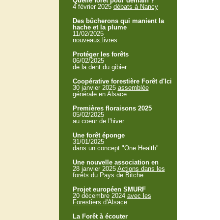
Quelle forêt pour demain ?
4 février 2025
débats à Nancy
Des bûcherons qui manient la
hache et la plume
11/02/2025
nouveaux livres
Protéger les forêts
06/02/2025
de la dent du gibier
Coopérative forestière Forêt d'Ici
30 janvier 2025
assemblée
générale en Alsace
Premières floraisons 2025
05/02/2025
au coeur de l'hiver
Une forêt éponge
31/01/2025
dans un concept "One Health"
Une nouvelle association en
28 janvier 2025
Actions dans les
forêts du Pays de Bitche
Projet européen SMURF
20 décembre 2024
avec les
Forestiers d'Alsace
La Forêt à écouter