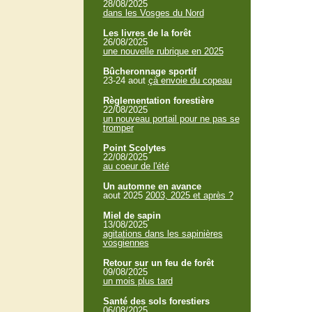
28/08/2025
dans les Vosges du Nord
Les livres de la forêt
26/08/2025
une nouvelle rubrique en 2025
Bûcheronnage sportif
23-24 aout
çà envoie du copeau
Règlementation forestière
22/08/2025
un nouveau portail pour ne pas se
tromper
Point Scolytes
22/08/2025
au coeur de l'été
Un automne en avance
aout 2025
2003, 2025 et après ?
Miel de sapin
13/08/2025
agitations dans les sapinières
vosgiennes
Retour sur un feu de forêt
09/08/2025
un mois plus tard
Santé des sols forestiers
06/08/2025