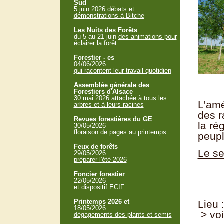
Sud
5 juin 2026
débats et
démonstrations à Bitche
Les Nuits des Forêts
du 5 au 21 juin
des animations pour
éclairer la forêt
Forestier - es
04/06/2026
qui racontent leur travail quotidien
Assemblée générale des
Forestiers d'Alsace
30 mai 2026
attachée à tous les
L'amé
arbres et à leurs racines
des r
Revues forestières du GE
la ré
30/05/2026
floraison de pages au printemps
peupl
Feux de forêts
Le se
29/05/2026
préparer l'été 2026
Foncier forestier
22/05/2026
et dispositif ECIF
Printemps 2026 et
Lieu 
18/05/2026
> voi
dégagements des plants et semis