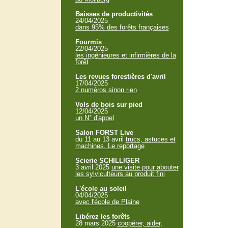
Baisses de productivités
24/04/2025
dans 95% des forêts françaises
Fourmis
22/04/2025
les ingénieures et infirmières de la
forêt
Les revues forestières d'avril
17/04/2025
2 numéros sinon rien
Vols de bois sur pied
12/04/2025
un N° d'appel
Salon FORST Live
du 11 au 13 avril
trucs, astuces et
machines. Le reportage
Scierie SCHILLIGER
3 avril 2025
une visite pour abouter
les sylviculteurs au produit fini
L'école au soleil
04/04/2025
avec l'école de Plaine
Libérez les forêts
28 mars 2025
coopérer, aider,