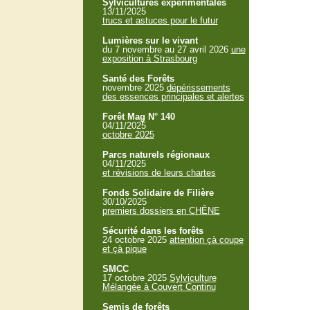
Sylvicultures expérimentales
13/11/2025
trucs et astuces pour le futur
Lumières sur le vivant
du 7 novembre au 27 avril 2026
une
exposition à Strasbourg
Santé des Forêts
novembre 2025
dépérissements
des essences principales et alertes
Forêt Mag N° 140
04/11/2025
octobre 2025
Parcs naturels régionaux
04/11/2025
et révisions de leurs chartes
Fonds Solidaire de Filière
30/10/2025
premiers dossiers en CHÊNE
Sécurité dans les forêts
24 octobre 2025
attention çà coupe
et çà pique
SMCC
17 octobre 2025
Sylviculture
Mélangée à Couvert Continu
Semis de forêts