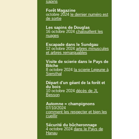
sapins
Forêt Magazine
octobre 2024
le dernier numéro est
de sortie
Les sapins de Douglas
16 octobre 2024
chatouillent les
nuages
Escapade dans le Sundgau
12 octobre 2024
arbres minuscules
et arbres remarquables
Visite de scierie dans le Pays de
Bitche
8 octobre 2024
la scierie Lejeune à
Siersthal
Départ d'un géant de la forêt et
du bois
10 octobre 2024
décès de JL
Besson
Automne = champignons
07/10/2024
comment les respecter et bien les
cueillir
Sécurité du bûcheronnage
4 octobre 2024
dans le Pays de
Hanau