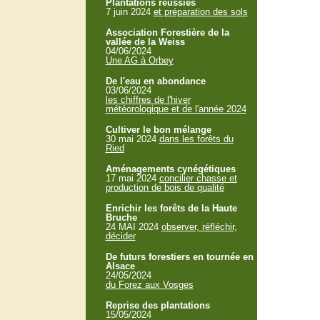
Plantations réussies
7 juin 2024
et préparation des sols
Association Forestière de la
vallée de la Weiss
04/06/2024
Une AG à Orbey
De l'eau en abondance
03/06/2024
les chiffres de l'hiver
météorologique et de l'année 2024
Cultiver le bon mélange
30 mai 2024
dans les forêts du
Ried
Aménagements cynégétiques
17 mai 2024
concilier chasse et
production de bois de qualité
Enrichir les forêts de la Haute
Bruche
24 MAI 2024
observer, réfléchir,
décider
De futurs forestiers en tournée en
Alsace
24/05/2024
du Forez aux Vosges
Reprise des plantations
15/05/2024