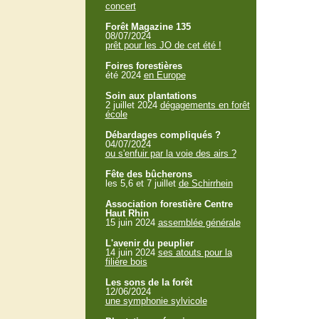
concert
Forêt Magazine 135
08/07/2024
prêt pour les JO de cet été !
Foires forestières
été 2024
en Europe
Soin aux plantations
2 juillet 2024
dégagements en forêt
école
Débardages compliqués ?
04/07/2024
ou s'enfuir par la voie des airs ?
Fête des bûcherons
les 5,6 et 7 juillet
de Schirrhein
Association forestière Centre
Haut Rhin
15 juin 2024
assemblée générale
L'avenir du peuplier
14 juin 2024
ses atouts pour la
filière bois
Les sons de la forêt
12/06/2024
une symphonie sylvicole