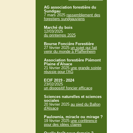
AG association forestière du
Sundgau
7 mars 2025
rassemblement des
forestiers sundgauviens
Marché du bois
12/03/2025
du printemps 2025
Bourse Foncière Forestière
27 février 2025
un sujet qui fait
venir du monde à Pfaffenheim
Association forestière Piémont
Plaine d'Alsace
21 février 2025
une grande soirée
réussie pour l'AG
ECIF 2019 - 2024
23/02/2025
un dispositif foncier efficace
Sciences naturelles et sciences
sociales
20 février 2025
au pied du Ballon
d'Alsace
Paulownia, miracle ou mirage ?
19 février 2025
une conférence
pour des idées claires