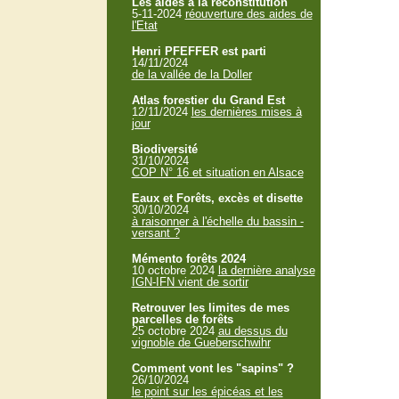
Les aides à la reconstitution
5-11-2024
réouverture des aides de
l'Etat
Henri PFEFFER est parti
14/11/2024
de la vallée de la Doller
Atlas forestier du Grand Est
12/11/2024
les dernières mises à
jour
Biodiversité
31/10/2024
COP N° 16 et situation en Alsace
Eaux et Forêts, excès et disette
30/10/2024
à raisonner à l'échelle du bassin -
versant ?
Mémento forêts 2024
10 octobre 2024
la dernière analyse
IGN-IFN vient de sortir
Retrouver les limites de mes
parcelles de forêts
25 octobre 2024
au dessus du
vignoble de Gueberschwihr
Comment vont les "sapins" ?
26/10/2024
le point sur les épicéas et les