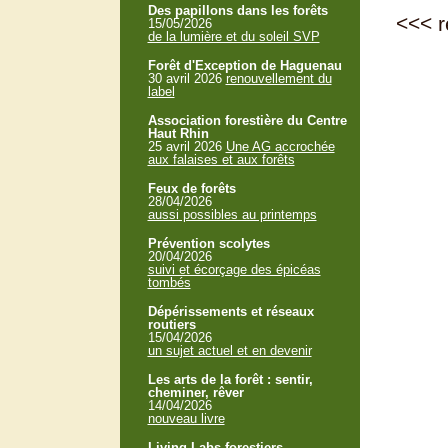
Des papillons dans les forêts
<<<
r
15/05/2026
de la lumière et du soleil SVP
Forêt d'Exception de Haguenau
30 avril 2026
renouvellement du
label
Association forestière du Centre
Haut Rhin
25 avril 2026
Une AG accrochée
aux falaises et aux forêts
Feux de forêts
28/04/2026
aussi possibles au printemps
Prévention scolytes
20/04/2026
suivi et écorçage des épicéas
tombés
Dépérissements et réseaux
routiers
15/04/2026
un sujet actuel et en devenir
Les arts de la forêt : sentir,
cheminer, rêver
14/04/2026
nouveau livre
Living Labs forestiers