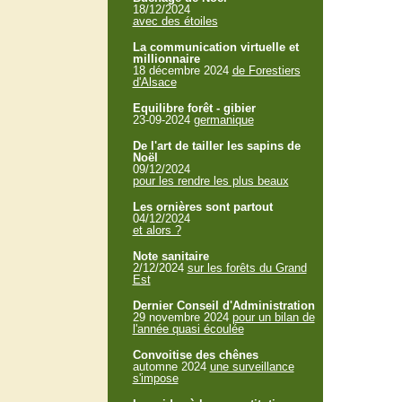
18/12/2024
avec des étoiles
La communication virtuelle et
millionnaire
18 décembre 2024
de Forestiers
d'Alsace
Equilibre forêt - gibier
23-09-2024
germanique
De l'art de tailler les sapins de
Noël
09/12/2024
pour les rendre les plus beaux
Les ornières sont partout
04/12/2024
et alors ?
Note sanitaire
2/12/2024
sur les forêts du Grand
Est
Dernier Conseil d'Administration
29 novembre 2024
pour un bilan de
l'année quasi écoulée
Convoitise des chênes
automne 2024
une surveillance
s'impose