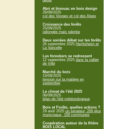
débat
Abri et bivouac en bois design
26/09/2025
col des Vosges et col des Alpes
Croissance des forêts
25/09/2025
rallongée mais ralentie
Deux soirées débat sur les forêts
26 septembre 2025
Herrlisheim et
La Vancelle
Les forestiers se redressent
12 septembre 2025
dans la vallée
de Villé
Marché du bois
15/09/2025
tension sur la matière en
septembre
Le climat de l'été 2025
06/09/2025
bilan de l'été météorologique
Bois et Forêts, quelles actions ?
29 août 2025
un sénateur, 200 élus
municipaux, 100 communes
Coopération autour de la filière
BOIS LOCAL