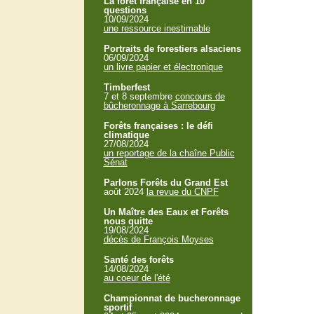
La forêt française en 10
questions
10/09/2024
une ressource inestimable
Portraits de forestiers alsaciens
06/09/2024
un livre papier et électronique
Timberfest
7 et 8 septembre
concours de
bûcheronnage à Sarrebourg
Forêts françaises : le défi
climatique
27/08/2024
un reportage de la chaîne Public
Sénat
Parlons Forêts du Grand Est
août 2024
la revue du CNPF
Un Maître des Eaux et Forêts
nous quitte
19/08/2024
décès de François Moyses
Santé des forêts
14/08/2024
au coeur de l'été
Championnat de bucheronnage
sportif