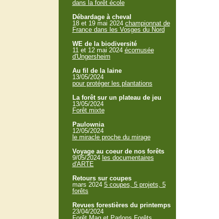
dans la forêt école
Débardage à cheval
18 et 19 mai 2024
championnat de
France dans les Vosges du Nord
WE de la biodiversité
11 et 12 mai 2024
écomusée
d'Ungersheim
Au fil de la laine
13/05/2024
pour protéger les plantations
La forêt sur un plateau de jeu
13/05/2024
Forêt mixte
Paulownia
12/05/2024
le miracle proche du mirage
Voyage au coeur de nos forêts
9/05/2024
les documentaires
d'ARTE
Retours sur coupes
mars 2024
5 coupes, 5 projets, 5
forêts
Revues forestières du printemps
23/04/2024
Forêt Mag et Parlons Forêts