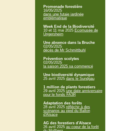
Promenade forestière
16/05/2025
dans une futaie jardinée
emblématique
Week End de la Biodiversité
10 et 11 mai 2025
Ecomusée de
Ungersheim
Une absence dans la Bruche
02/05/2025
décès de Mr Schmittbuhl
Prévention scolytes
02/05/2025
la saison 2025 sa commencé
Une biodiversité dynamique
25 avril 2025
dans le Sundgau
1 million de plants forestiers
29 avril 2025
une date anniversaire
pour le fonds FA3R
Adaptation des forêts
28 avril 2025
réfléchir à des
scénarios au pied du Ballon
d'Alsace
AG des forestiers d'Alsace
26 avril 2025
au coeur de la forêt
du Mollberg