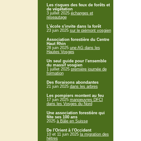
Les risques des feux de forêts et
de végétation
3 juillet 2025
échanges et
réseautage
L'école s'invite dans la forêt
23 juin 2025
sur le piémont vosgien
Association forestière du Centre
Haut Rhin
28 juin 2025
une AG dans les
Hautes Vosges
Un seul guide pour l'ensemble
du massif vosgien
1 juillet 2025
première journée de
formation
Des floraisons abondantes
21 juin 2025
dans les arbres
Les pompiers montent au feu
17 juin 2025
manoeuvres DFCI
dans les Vosges du Nord
Une association forestière qui
fête ses 100 ans
2025
à Bâle en Suisse
De l'Orient à l'Occident
10 et 11 juin 2025
la migration des
hêtres