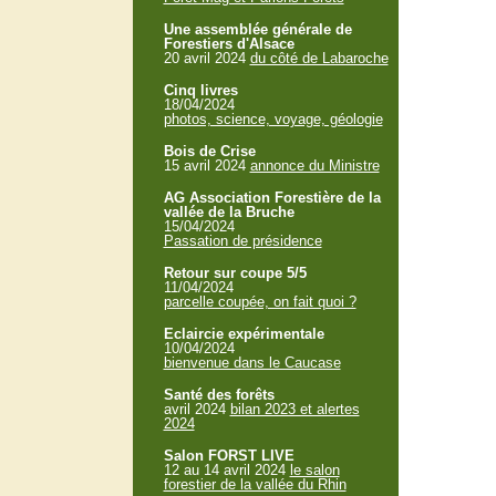
Une assemblée générale de
Forestiers d'Alsace
20 avril 2024
du côté de Labaroche
Cinq livres
18/04/2024
photos, science, voyage, géologie
Bois de Crise
15 avril 2024
annonce du Ministre
AG Association Forestière de la
vallée de la Bruche
15/04/2024
Passation de présidence
Retour sur coupe 5/5
11/04/2024
parcelle coupée, on fait quoi ?
Eclaircie expérimentale
10/04/2024
bienvenue dans le Caucase
Santé des forêts
avril 2024
bilan 2023 et alertes
2024
Salon FORST LIVE
12 au 14 avril 2024
le salon
forestier de la vallée du Rhin