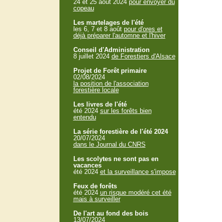
24 et 25 aout 2024
pour envoyer du
copeau
Les martelages de l'été
les 6, 7 et 8 août
pour d'ores et
déjà préparer l'automne et l'hiver
Conseil d'Administration
8 juillet 2024
de Forestiers d'Alsace
Projet de Forêt primaire
02/08/2024
la position de l'association
forestière locale
Les livres de l'été
été 2024
sur les forêts bien
entendu
La série forestière de l'été 2024
20/07/2024
dans le Journal du CNRS
Les scolytes ne sont pas en
vacances
été 2024
et la surveillance s'impose
Feux de forêts
été 2024
un risque modéré cet été
mais à surveiller
De l'art au fond des bois
13/07/2024