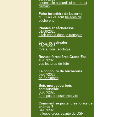
essentielle aujourd'hui et surtout
demain
Foire forestière de Lucerne
du 21 au 24 aout
balades de
bûcherons
Plantes et sécheresse
01/08/2025
il fait chaud donc je transpire
Lectures estivales
25/07/2025
forêts, bois, écologie
Revues forestières Grand Est
10/07/2025
vos lectures de l'été
Le concours de bûcherons
07/07/2025
de Schirrhein
Bois mort et/ou bois
combustible
06/07/2025
à ne pas opposer trop vite
Comment se portent les forêts de
chênes ?
04/07/2025
la loupe grossissante du DSF