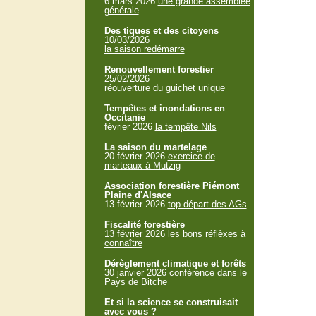
6 mars 2026
une grande assemblée
générale
Des tiques et des citoyens
10/03/2026
la saison redémarre
Renouvellement forestier
25/02/2026
réouverture du guichet unique
Tempêtes et inondations en
Occitanie
février 2026
la tempête Nils
La saison du martelage
20 février 2026
exercice de
marteaux à Mutzig
Association forestière Piémont
Plaine d'Alsace
13 février 2026
top départ des AGs
Fiscalité forestière
13 février 2026
les bons réflèxes à
connaître
Dérèglement climatique et forêts
30 janvier 2026
conférence dans le
Pays de Bitche
Et si la science se construisait
avec vous ?