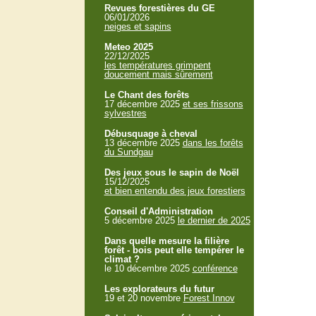
Revues forestières du GE
06/01/2026
neiges et sapins
Meteo 2025
22/12/2025
les températures grimpent
doucement mais sûrement
Le Chant des forêts
17 décembre 2025
et ses frissons
sylvestres
Débusquage à cheval
13 décembre 2025
dans les forêts
du Sundgau
Des jeux sous le sapin de Noël
15/12/2025
et bien entendu des jeux forestiers
Conseil d'Administration
5 décembre 2025
le dernier de 2025
Dans quelle mesure la filière
forêt - bois peut elle tempérer le
climat ?
le 10 décembre 2025
conférence
Les explorateurs du futur
19 et 20 novembre
Forest Innov