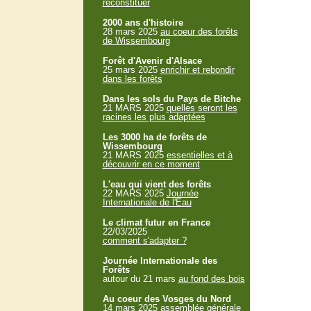
reconstituer
2000 ans d'histoire
28 mars 2025
au coeur des forêts
de Wissembourg
Forêt d'Avenir d'Alsace
25 mars 2025
enrichir et rebondir
dans les forêts
Dans les sols du Pays de Bitche
21 MARS 2025
quelles seront les
racines les plus adaptées
Les 3000 ha de forêts de
Wissembourg
21 MARS 2025
essentielles et à
découvrir en ce moment
L'eau qui vient des forêts
22 MARS 2025
Journée
Internationale de l'Eau
Le climat futur en France
22/03/2025
comment s'adapter ?
Journée Internationale des
Forêts
autour du 21 mars
au fond des bois
Au coeur des Vosges du Nord
14 mars 2025
assemblée générale