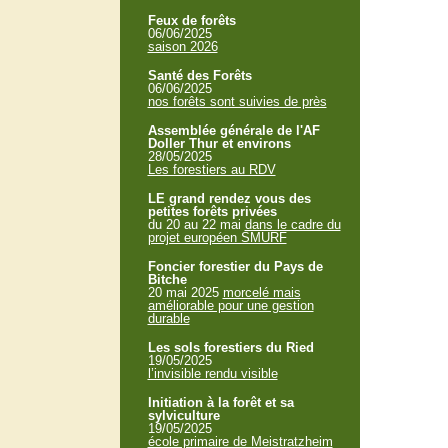
Feux de forêts
06/06/2025
saison 2026
Santé des Forêts
06/06/2025
nos forêts sont suivies de près
Assemblée générale de l'AF
Doller Thur et environs
28/05/2025
Les forestiers au RDV
LE grand rendez vous des
petites forêts privées
du 20 au 22 mai
dans le cadre du
projet européen SMURF
Foncier forestier du Pays de
Bitche
20 mai 2025
morcelé mais
améliorable pour une gestion
durable
Les sols forestiers du Ried
19/05/2025
l’invisible rendu visible
Initiation à la forêt et sa
sylviculture
19/05/2025
école primaire de Meistratzheim