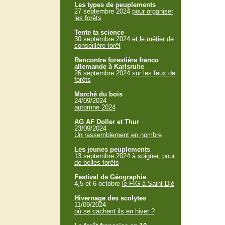
Les types de peuplements
27 septembre 2024
pour organiser
les forêts
Tente ta science
30 septembre 2024
et le métier de
conseillère forêt
Rencontre forestière franco
allemande à Karlsruhe
26 septembre 2024
sur les feux de
forêts
Marché du bois
24/09/2024
automne 2024
AG AF Doller et Thur
23/09/2024
Un rassemblement en nombre
Les jeunes peuplements
13 septembre 2024
à soigner, pour
de belles forêts
Festival de Géographie
4,5 et 6 octobre
le FIG à Saint Dié
Hivernage des scolytes
11/09/2024
où se cachent ils en hiver ?