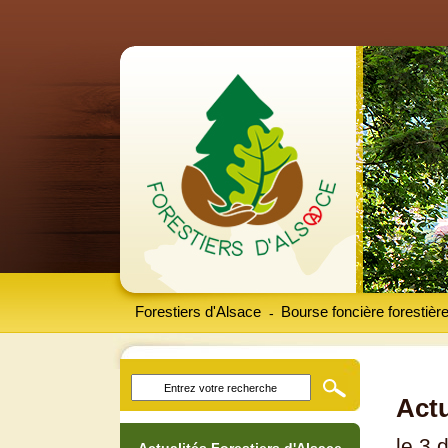
Forestiers d'Alsace
Bourse foncière forestièr
-
Actu
le 3