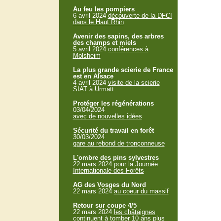
Au feu les pompiers
6 avril 2024
découverte de la DFCI
dans le Haut Rhin
Avenir des sapins, des arbres
des champs et miels
5 avril 2024
conférences à
Molsheim
La plus grande scierie de France
est en Alsace
4 avril 2024
visite de la scierie
SIAT à Urmatt
Protéger les régénérations
03/04/2024
avec de nouvelles idées
Sécurité du travail en forêt
30/03/2024
gare au rebond de tronçonneuse
L'ombre des pins sylvestres
22 mars 2024
pour la Journée
Internationale des Forêts
AG des Vosges du Nord
22 mars 2024
au coeur du massif
Retour sur coupe 4/5
22 mars 2024
les châtaignes
continuent à tomber 10 ans plus