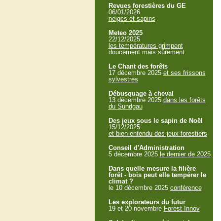
Revues forestières du GE
06/01/2026
neiges et sapins
Meteo 2025
22/12/2025
les températures grimpent
doucement mais sûrement
Le Chant des forêts
17 décembre 2025
et ses frissons
sylvestres
Débusquage à cheval
13 décembre 2025
dans les forêts
du Sundgau
Des jeux sous le sapin de Noël
15/12/2025
et bien entendu des jeux forestiers
Conseil d'Administration
5 décembre 2025
le dernier de 2025
Dans quelle mesure la filière
forêt - bois peut elle tempérer le
climat ?
le 10 décembre 2025
conférence
Les explorateurs du futur
19 et 20 novembre
Forest Innov