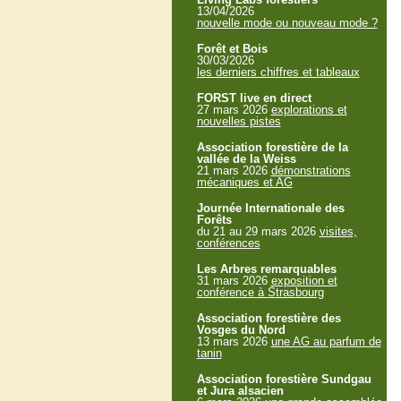
13/04/2026
nouvelle mode ou nouveau mode ?
Forêt et Bois
30/03/2026
les derniers chiffres et tableaux
FORST live en direct
27 mars 2026
explorations et
nouvelles pistes
Association forestière de la
vallée de la Weiss
21 mars 2026
démonstrations
mécaniques et AG
Journée Internationale des
Forêts
du 21 au 29 mars 2026
visites,
conférences
Les Arbres remarquables
31 mars 2026
exposition et
conférence à Strasbourg
Association forestière des
Vosges du Nord
13 mars 2026
une AG au parfum de
tanin
Association forestière Sundgau
et Jura alsacien