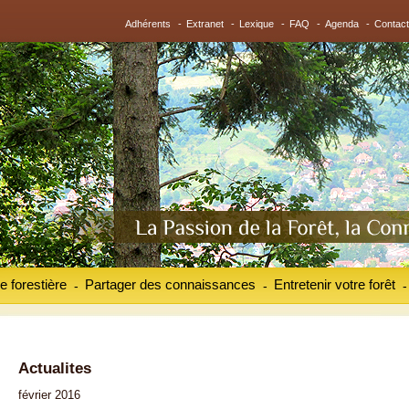
Adhérents
-
Extranet
-
Lexique
-
FAQ
-
Agenda
-
Contact
e forestière
Partager des connaissances
Entretenir votre forêt
-
-
-
Actualites
février 2016