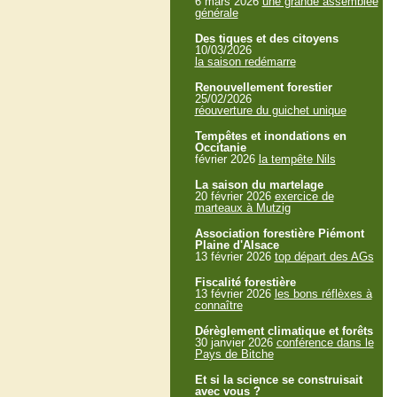
6 mars 2026
une grande assemblée
générale
Des tiques et des citoyens
10/03/2026
la saison redémarre
Renouvellement forestier
25/02/2026
réouverture du guichet unique
Tempêtes et inondations en
Occitanie
février 2026
la tempête Nils
La saison du martelage
20 février 2026
exercice de
marteaux à Mutzig
Association forestière Piémont
Plaine d'Alsace
13 février 2026
top départ des AGs
Fiscalité forestière
13 février 2026
les bons réflèxes à
connaître
Dérèglement climatique et forêts
30 janvier 2026
conférence dans le
Pays de Bitche
Et si la science se construisait
avec vous ?