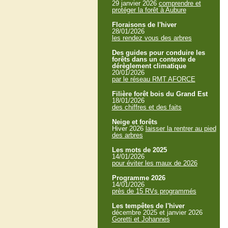
29 janvier 2026
comprendre et
protéger la forêt à Aubure
Floraisons de l'hiver
28/01/2026
les rendez vous des arbres
Des guides pour conduire les
forêts dans un contexte de
dérèglement climatique
20/01/2026
par le réseau RMT AFORCE
Filière forêt bois du Grand Est
18/01/2026
des chiffres et des faits
Neige et forêts
Hiver 2026
laisser la rentrer au pied
des arbres
Les mots de 2025
14/01/2026
pour éviter les maux de 2026
Programme 2026
14/01/2026
près de 15 RVs programmés
Les tempêtes de l'hiver
décembre 2025 et janvier 2026
Goretti et Johannes