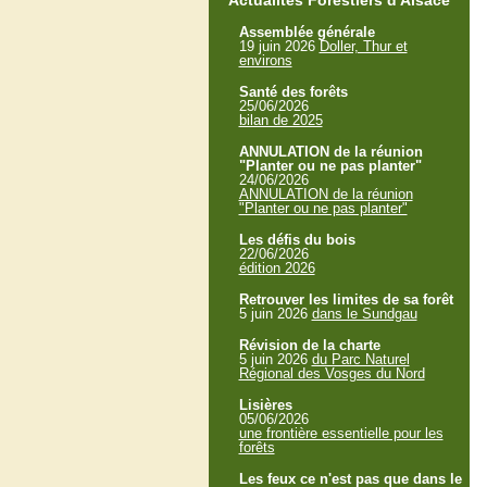
Actualités Forestiers d'Alsace
Assemblée générale
19 juin 2026
Doller, Thur et
environs
Santé des forêts
25/06/2026
bilan de 2025
ANNULATION de la réunion
"Planter ou ne pas planter"
24/06/2026
ANNULATION de la réunion
"Planter ou ne pas planter"
Les défis du bois
22/06/2026
édition 2026
Retrouver les limites de sa forêt
5 juin 2026
dans le Sundgau
Révision de la charte
5 juin 2026
du Parc Naturel
Régional des Vosges du Nord
Lisières
05/06/2026
une frontière essentielle pour les
forêts
Les feux ce n'est pas que dans le