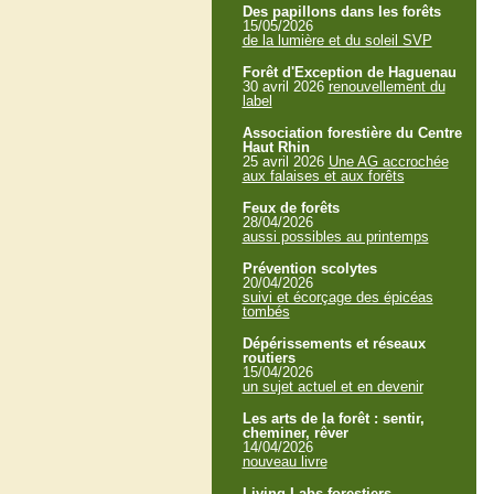
Des papillons dans les forêts
15/05/2026
de la lumière et du soleil SVP
Forêt d'Exception de Haguenau
30 avril 2026
renouvellement du
label
Association forestière du Centre
Haut Rhin
25 avril 2026
Une AG accrochée
aux falaises et aux forêts
Feux de forêts
28/04/2026
aussi possibles au printemps
Prévention scolytes
20/04/2026
suivi et écorçage des épicéas
tombés
Dépérissements et réseaux
routiers
15/04/2026
un sujet actuel et en devenir
Les arts de la forêt : sentir,
cheminer, rêver
14/04/2026
nouveau livre
Living Labs forestiers