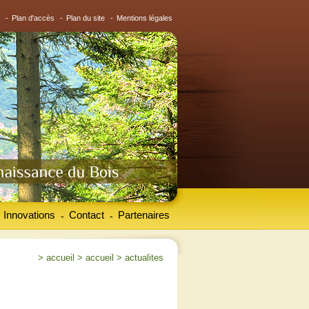
-
Plan d'accès
-
Plan du site
-
Mentions légales
Innovations
Contact
Partenaires
-
-
>
accueil
>
accueil
>
actualites