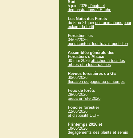
Sud
5 juin 2026
débats et
démonstrations à Bitche
Les Nuits des Forêts
du 5 au 21 juin
des animations pour
éclairer la forêt
Forestier - es
04/06/2026
qui racontent leur travail quotidien
Assemblée générale des
Forestiers d'Alsace
30 mai 2026
attachée à tous les
arbres et à leurs racines
Revues forestières du GE
30/05/2026
floraison de pages au printemps
Feux de forêts
29/05/2026
préparer l'été 2026
Foncier forestier
22/05/2026
et dispositif ECIF
Printemps 2026 et
18/05/2026
dégagements des plants et semis