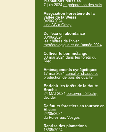
Plantations réussies
7 juin 2024
et préparation des sols
Association Forestière de la
vallée de la Weiss
04/06/2024
Une AG à Orbey
De l'eau en abondance
03/06/2024
les chiffres de l'hiver
météorologique et de l'année 2024
Cultiver le bon mélange
30 mai 2024
dans les forêts du
Ried
Aménagements cynégétiques
17 mai 2024
concilier chasse et
production de bois de qualité
Enrichir les forêts de la Haute
Bruche
24 MAI 2024
observer, réfléchir,
décider
De futurs forestiers en tournée en
Alsace
24/05/2024
du Forez aux Vosges
Reprise des plantations
15/05/2024