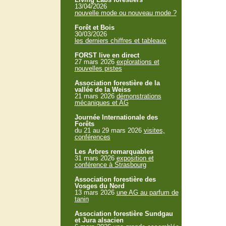
13/04/2026
nouvelle mode ou nouveau mode ?
Forêt et Bois
30/03/2026
les derniers chiffres et tableaux
FORST live en direct
27 mars 2026
explorations et
nouvelles pistes
Association forestière de la
vallée de la Weiss
21 mars 2026
démonstrations
mécaniques et AG
Journée Internationale des
Forêts
du 21 au 29 mars 2026
visites,
conférences
Les Arbres remarquables
31 mars 2026
exposition et
conférence à Strasbourg
Association forestière des
Vosges du Nord
13 mars 2026
une AG au parfum de
tanin
Association forestière Sundgau
et Jura alsacien