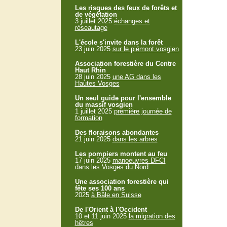
Les risques des feux de forêts et
de végétation
3 juillet 2025
échanges et
réseautage
L'école s'invite dans la forêt
23 juin 2025
sur le piémont vosgien
Association forestière du Centre
Haut Rhin
28 juin 2025
une AG dans les
Hautes Vosges
Un seul guide pour l'ensemble
du massif vosgien
1 juillet 2025
première journée de
formation
Des floraisons abondantes
21 juin 2025
dans les arbres
Les pompiers montent au feu
17 juin 2025
manoeuvres DFCI
dans les Vosges du Nord
Une association forestière qui
fête ses 100 ans
2025
à Bâle en Suisse
De l'Orient à l'Occident
10 et 11 juin 2025
la migration des
hêtres