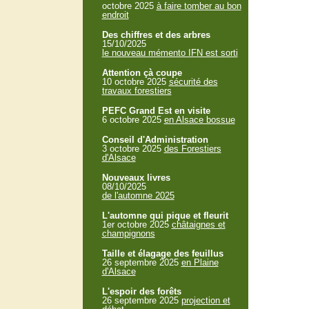
octobre 2025
à faire tomber au bon
endroit
Des chiffres et des arbres
15/10/2025
le nouveau mémento IFN est sorti
Attention çà coupe
10 octobre 2025
sécurité des
travaux forestiers
PEFC Grand Est en visite
6 octobre 2025
en Alsace bossue
Conseil d'Administration
3 octobre 2025
des Forestiers
d'Alsace
Nouveaux livres
08/10/2025
de l'automne 2025
L'automne qui pique et fleurit
1er octobre 2025
châtaignes et
champignons
Taille et élagage des feuillus
26 septembre 2025
en Plaine
d'Alsace
L'espoir des forêts
26 septembre 2025
projection et