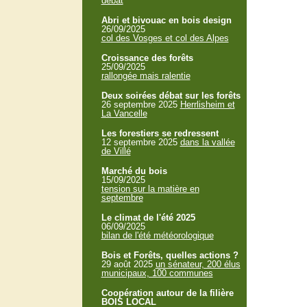
débat
Abri et bivouac en bois design
26/09/2025
col des Vosges et col des Alpes
Croissance des forêts
25/09/2025
rallongée mais ralentie
Deux soirées débat sur les forêts
26 septembre 2025
Herrlisheim et
La Vancelle
Les forestiers se redressent
12 septembre 2025
dans la vallée
de Villé
Marché du bois
15/09/2025
tension sur la matière en
septembre
Le climat de l'été 2025
06/09/2025
bilan de l'été météorologique
Bois et Forêts, quelles actions ?
29 août 2025
un sénateur, 200 élus
municipaux, 100 communes
Coopération autour de la filière
BOIS LOCAL