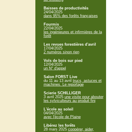
Baisses de productivités
24/04/2025
dans 95% des forêts françaises
Fourmis
22/04/2025
les ingénieures et infirmières de la
forêt
Les revues forestières d'avril
17/04/2025
2 numéros sinon rien
Vols de bois sur pied
12/04/2025
un N° d'appel
Salon FORST Live
du 11 au 13 avril
trucs, astuces et
machines. Le reportage
Scierie SCHILLIGER
3 avril 2025
une visite pour abouter
les sylviculteurs au produit fini
L'école au soleil
04/04/2025
avec l'école de Plaine
Libérez les forêts
28 mars 2025
coopérer, aider,