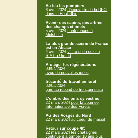
Au feu les pompiers
6 avril 2024
découverte de la DFCI
dans le Haut Rhin
Avenir des sapins, des arbres
des champs et miels
5 avril 2024
conférences à
Molsheim
La plus grande scierie de France
est en Alsace
4 avril 2024
visite de la scierie
SIAT à Urmatt
Protéger les régénérations
03/04/2024
avec de nouvelles idées
Sécurité du travail en forêt
30/03/2024
gare au rebond de tronçonneuse
L'ombre des pins sylvestres
22 mars 2024
pour la Journée
Internationale des Forêts
AG des Vosges du Nord
22 mars 2024
au coeur du massif
Retour sur coupe 4/5
22 mars 2024
les châtaignes
continuent à tomber 10 ans plus