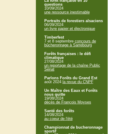
La forêt française en 10
questions
10/09/2024
une ressource inestimable
Portraits de forestiers alsaciens
06/09/2024
un livre papier et électronique
Timberfest
7 et 8 septembre
concours de
bûcheronnage à Sarrebourg
Forêts françaises : le défi
climatique
27/08/2024
un reportage de la chaîne Public
Sénat
Parlons Forêts du Grand Est
août 2024
la revue du CNPF
Un Maître des Eaux et Forêts
nous quitte
19/08/2024
décès de François Moyses
Santé des forêts
14/08/2024
au coeur de l'été
Championnat de bucheronnage
sportif