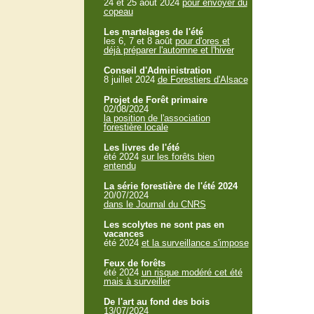
24 et 25 aout 2024
pour envoyer du
copeau
Les martelages de l'été
les 6, 7 et 8 août
pour d'ores et
déjà préparer l'automne et l'hiver
Conseil d'Administration
8 juillet 2024
de Forestiers d'Alsace
Projet de Forêt primaire
02/08/2024
la position de l'association
forestière locale
Les livres de l'été
été 2024
sur les forêts bien
entendu
La série forestière de l'été 2024
20/07/2024
dans le Journal du CNRS
Les scolytes ne sont pas en
vacances
été 2024
et la surveillance s'impose
Feux de forêts
été 2024
un risque modéré cet été
mais à surveiller
De l'art au fond des bois
13/07/2024