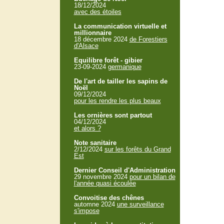
18/12/2024
avec des étoiles
La communication virtuelle et
millionnaire
18 décembre 2024
de Forestiers
d'Alsace
Equilibre forêt - gibier
23-09-2024
germanique
De l'art de tailler les sapins de
Noël
09/12/2024
pour les rendre les plus beaux
Les ornières sont partout
04/12/2024
et alors ?
Note sanitaire
2/12/2024
sur les forêts du Grand
Est
Dernier Conseil d'Administration
29 novembre 2024
pour un bilan de
l'année quasi écoulée
Convoitise des chênes
automne 2024
une surveillance
s'impose