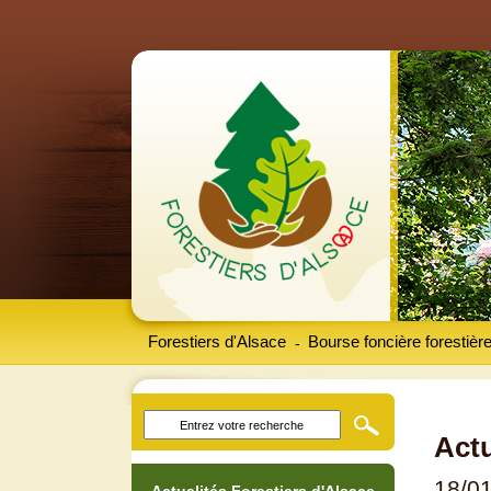
Forestiers d'Alsace
Bourse foncière forestièr
-
Actu
18/0