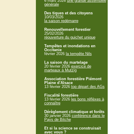
6 mars 2026
une grande assemblée
générale
Des tiques et des citoyens
10/03/2026
la saison redémarre
Renouvellement forestier
25/02/2026
réouverture du guichet unique
Tempêtes et inondations en
Occitanie
février 2026
la tempête Nils
La saison du martelage
20 février 2026
exercice de
marteaux à Mutzig
Association forestière Piémont
Plaine d'Alsace
13 février 2026
top départ des AGs
Fiscalité forestière
13 février 2026
les bons réflèxes à
connaître
Dérèglement climatique et forêts
30 janvier 2026
conférence dans le
Pays de Bitche
Et si la science se construisait
avec vous ?