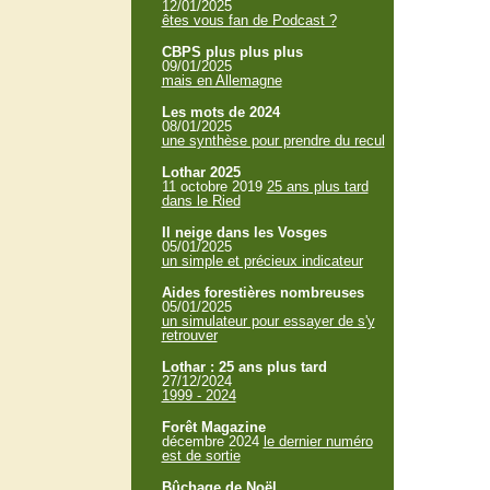
12/01/2025
êtes vous fan de Podcast ?
CBPS plus plus plus
09/01/2025
mais en Allemagne
Les mots de 2024
08/01/2025
une synthèse pour prendre du recul
Lothar 2025
11 octobre 2019
25 ans plus tard
dans le Ried
Il neige dans les Vosges
05/01/2025
un simple et précieux indicateur
Aides forestières nombreuses
05/01/2025
un simulateur pour essayer de s'y
retrouver
Lothar : 25 ans plus tard
27/12/2024
1999 - 2024
Forêt Magazine
décembre 2024
le dernier numéro
est de sortie
Bûchage de Noël