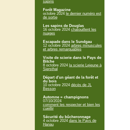
sapins
Forêt Magazine
octobre 2024
le dernier numéro est
de sortie
Les sapins de Douglas
16 octobre 2024
chatouillent les
nuages
Escapade dans le Sundgau
12 octobre 2024
arbres minuscules
et arbres remarquables
Visite de scierie dans le Pays de
Bitche
8 octobre 2024
la scierie Lejeune à
Siersthal
Départ d'un géant de la forêt et
du bois
10 octobre 2024
décès de JL
Besson
Automne = champignons
07/10/2024
comment les respecter et bien les
cueillir
Sécurité du bûcheronnage
4 octobre 2024
dans le Pays de
Hanau