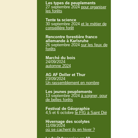
Les types de peuplements
27 septembre 2024
pour organiser
les forêts
Tente ta science
30 septembre 2024
et le métier de
conseillère forêt
Rencontre forestière franco
allemande à Karlsruhe
26 septembre 2024
sur les feux de
forêts
Marché du bois
24/09/2024
automne 2024
AG AF Doller et Thur
23/09/2024
Un rassemblement en nombre
Les jeunes peuplements
13 septembre 2024
à soigner, pour
de belles forêts
Festival de Géographie
4,5 et 6 octobre
le FIG à Saint Dié
Hivernage des scolytes
11/09/2024
où se cachent ils en hiver ?