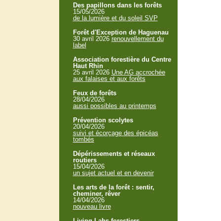
Des papillons dans les forêts
15/05/2026
de la lumière et du soleil SVP
Forêt d'Exception de Haguenau
30 avril 2026
renouvellement du
label
Association forestière du Centre
Haut Rhin
25 avril 2026
Une AG accrochée
aux falaises et aux forêts
Feux de forêts
28/04/2026
aussi possibles au printemps
Prévention scolytes
20/04/2026
suivi et écorçage des épicéas
tombés
Dépérissements et réseaux
routiers
15/04/2026
un sujet actuel et en devenir
Les arts de la forêt : sentir,
cheminer, rêver
14/04/2026
nouveau livre
Living Labs forestiers