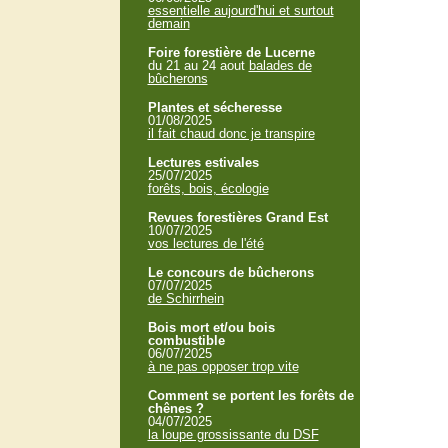
essentielle aujourd'hui et surtout
demain
Foire forestière de Lucerne
du 21 au 24 aout
balades de
bûcherons
Plantes et sécheresse
01/08/2025
il fait chaud donc je transpire
Lectures estivales
25/07/2025
forêts, bois, écologie
Revues forestières Grand Est
10/07/2025
vos lectures de l'été
Le concours de bûcherons
07/07/2025
de Schirrhein
Bois mort et/ou bois
combustible
06/07/2025
à ne pas opposer trop vite
Comment se portent les forêts de
chênes ?
04/07/2025
la loupe grossissante du DSF