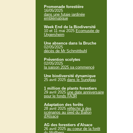
Promenade forestière
16/05/2025
dans une futaie jardinée
emblématique
Week End de la Biodiversité
10 et 11 mai 2025
Ecomusée de
Ungersheim
Une absence dans la Bruche
02/05/2025
décès de Mr Schmittbuhl
Prévention scolytes
02/05/2025
la saison 2025 sa commencé
Une biodiversité dynamique
25 avril 2025
dans le Sundgau
1 million de plants forestiers
29 avril 2025
une date anniversaire
pour le fonds FA3R
Adaptation des forêts
28 avril 2025
réfléchir à des
scénarios au pied du Ballon
d'Alsace
AG des forestiers d'Alsace
26 avril 2025
au coeur de la forêt
du Mollberg