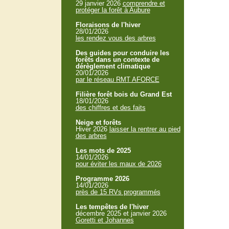
29 janvier 2026
comprendre et
protéger la forêt à Aubure
Floraisons de l'hiver
28/01/2026
les rendez vous des arbres
Des guides pour conduire les
forêts dans un contexte de
dérèglement climatique
20/01/2026
par le réseau RMT AFORCE
Filière forêt bois du Grand Est
18/01/2026
des chiffres et des faits
Neige et forêts
Hiver 2026
laisser la rentrer au pied
des arbres
Les mots de 2025
14/01/2026
pour éviter les maux de 2026
Programme 2026
14/01/2026
près de 15 RVs programmés
Les tempêtes de l'hiver
décembre 2025 et janvier 2026
Goretti et Johannes