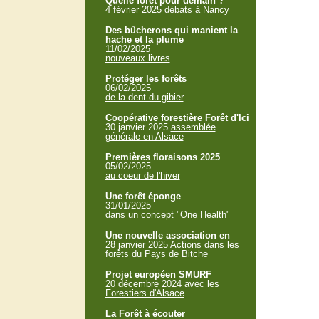
Quelle forêt pour demain ?
4 février 2025
débats à Nancy
Des bûcherons qui manient la
hache et la plume
11/02/2025
nouveaux livres
Protéger les forêts
06/02/2025
de la dent du gibier
Coopérative forestière Forêt d'Ici
30 janvier 2025
assemblée
générale en Alsace
Premières floraisons 2025
05/02/2025
au coeur de l'hiver
Une forêt éponge
31/01/2025
dans un concept "One Health"
Une nouvelle association en
28 janvier 2025
Actions dans les
forêts du Pays de Bitche
Projet européen SMURF
20 décembre 2024
avec les
Forestiers d'Alsace
La Forêt à écouter