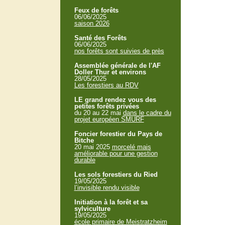
Feux de forêts
06/06/2025
saison 2026
Santé des Forêts
06/06/2025
nos forêts sont suivies de près
Assemblée générale de l'AF
Doller Thur et environs
28/05/2025
Les forestiers au RDV
LE grand rendez vous des
petites forêts privées
du 20 au 22 mai
dans le cadre du
projet européen SMURF
Foncier forestier du Pays de
Bitche
20 mai 2025
morcelé mais
améliorable pour une gestion
durable
Les sols forestiers du Ried
19/05/2025
l’invisible rendu visible
Initiation à la forêt et sa
sylviculture
19/05/2025
école primaire de Meistratzheim