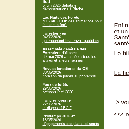
Sud
5 juin 2026
débats et
démonstrations à Bitche
Les Nuits des Forêts
du 5 au 21 juin
des animations pour
Enfin
éclairer la forêt
et un
Forestier - es
Santé
04/06/2026
qui racontent leur travail quotidien
santé
Assemblée générale des
Le bi
Forestiers d'Alsace
30 mai 2026
attachée à tous les
arbres et à leurs racines
Revues forestières du GE
La fi
30/05/2026
floraison de pages au printemps
Feux de forêts
29/05/2026
préparer l'été 2026
Foncier forestier
> voi
22/05/2026
et dispositif ECIF
<<<
r
Printemps 2026 et
18/05/2026
dégagements des plants et semis