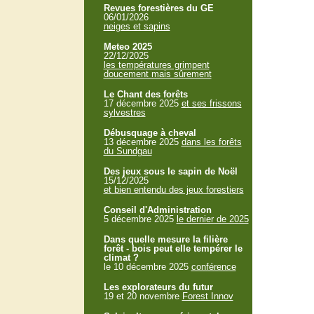
Revues forestières du GE
06/01/2026
neiges et sapins
Meteo 2025
22/12/2025
les températures grimpent
doucement mais sûrement
Le Chant des forêts
17 décembre 2025
et ses frissons
sylvestres
Débusquage à cheval
13 décembre 2025
dans les forêts
du Sundgau
Des jeux sous le sapin de Noël
15/12/2025
et bien entendu des jeux forestiers
Conseil d'Administration
5 décembre 2025
le dernier de 2025
Dans quelle mesure la filière
forêt - bois peut elle tempérer le
climat ?
le 10 décembre 2025
conférence
Les explorateurs du futur
19 et 20 novembre
Forest Innov