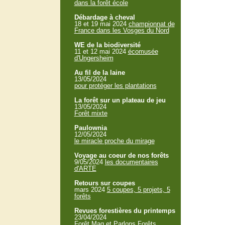
dans la forêt école
Débardage à cheval
18 et 19 mai 2024
championnat de
France dans les Vosges du Nord
WE de la biodiversité
11 et 12 mai 2024
écomusée
d'Ungersheim
Au fil de la laine
13/05/2024
pour protéger les plantations
La forêt sur un plateau de jeu
13/05/2024
Forêt mixte
Paulownia
12/05/2024
le miracle proche du mirage
Voyage au coeur de nos forêts
9/05/2024
les documentaires
d'ARTE
Retours sur coupes
mars 2024
5 coupes, 5 projets, 5
forêts
Revues forestières du printemps
23/04/2024
Forêt Mag et Parlons Forêts