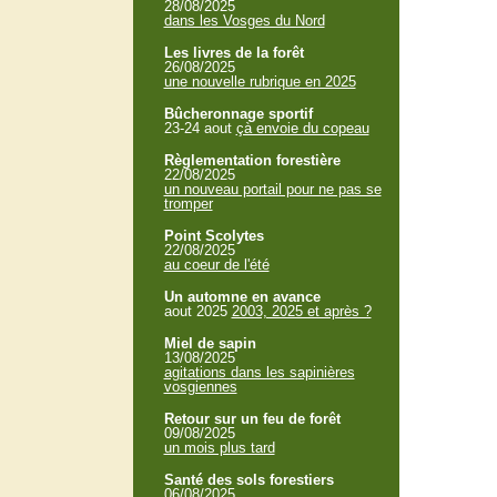
28/08/2025
dans les Vosges du Nord
Les livres de la forêt
26/08/2025
une nouvelle rubrique en 2025
Bûcheronnage sportif
23-24 aout
çà envoie du copeau
Règlementation forestière
22/08/2025
un nouveau portail pour ne pas se
tromper
Point Scolytes
22/08/2025
au coeur de l'été
Un automne en avance
aout 2025
2003, 2025 et après ?
Miel de sapin
13/08/2025
agitations dans les sapinières
vosgiennes
Retour sur un feu de forêt
09/08/2025
un mois plus tard
Santé des sols forestiers
06/08/2025