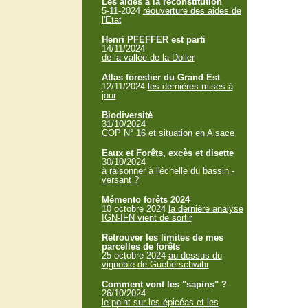
Les aides à la reconstitution
5-11-2024
réouverture des aides de
l'Etat
Henri PFEFFER est parti
14/11/2024
de la vallée de la Doller
Atlas forestier du Grand Est
12/11/2024
les dernières mises à
jour
Biodiversité
31/10/2024
COP N° 16 et situation en Alsace
Eaux et Forêts, excès et disette
30/10/2024
à raisonner à l'échelle du bassin -
versant ?
Mémento forêts 2024
10 octobre 2024
la dernière analyse
IGN-IFN vient de sortir
Retrouver les limites de mes
parcelles de forêts
25 octobre 2024
au dessus du
vignoble de Gueberschwihr
Comment vont les "sapins" ?
26/10/2024
le point sur les épicéas et les