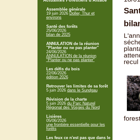
Actualités Forestiers d'Alsace
Sant
Assemblée générale
19 juin 2026
Doller, Thur et
environs
bila
Santé des forêts
25/06/2026
L'ann
bilan de 2025
séche
ANNULATION de la réunion
plant
"Planter ou ne pas planter"
24/06/2026
atten
ANNULATION de la réunion
"Planter ou ne pas planter"
recul
Les défis du bois
22/06/2026
édition 2026
Retrouver les limites de sa forêt
5 juin 2026
dans le Sundgau
Révision de la charte
5 juin 2026
du Parc Naturel
Régional des Vosges du Nord
Lisières
fores
05/06/2026
une frontière essentielle pour les
forêts
Les feux ce n'est pas que dans le