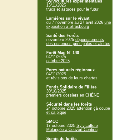
Sylvicultures expérimentales
13/11/2025
trucs et astuces pour le futur
Lumières sur le vivant
du 7 novembre au 27 avril 2026
une
exposition à Strasbourg
Santé des Forêts
novembre 2025
dépérissements
des essences principales et alertes
Forêt Mag N° 140
04/11/2025
octobre 2025
Parcs naturels régionaux
04/11/2025
et révisions de leurs chartes
Fonds Solidaire de Filière
30/10/2025
premiers dossiers en CHÊNE
Sécurité dans les forêts
24 octobre 2025
attention çà coupe
et çà pique
SMCC
17 octobre 2025
Sylviculture
Mélangée à Couvert Continu
Semis de forêts