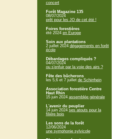
concert
Forêt Magazine 135
08/07/2024
prêt pour les JO de cet été !
Foires forestières
été 2024
en Europe
Soin aux plantations
2 juillet 2024
dégagements en forêt
école
Débardages compliqués ?
04/07/2024
ou s'enfuir par la voie des airs ?
Fête des bûcherons
les 5,6 et 7 juillet
de Schirrhein
Association forestière Centre
Haut Rhin
15 juin 2024
assemblée générale
L'avenir du peuplier
14 juin 2024
ses atouts pour la
filière bois
Les sons de la forêt
12/06/2024
une symphonie sylvicole