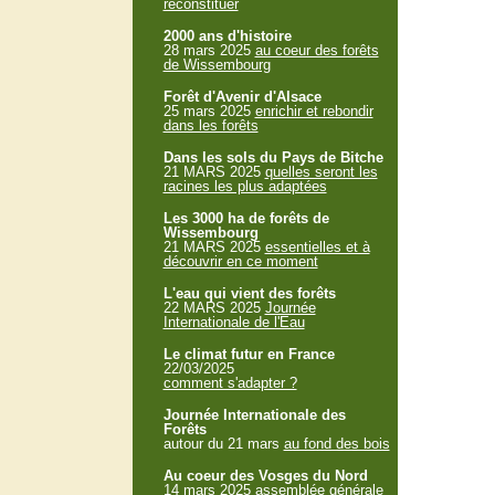
reconstituer
2000 ans d'histoire
28 mars 2025
au coeur des forêts
de Wissembourg
Forêt d'Avenir d'Alsace
25 mars 2025
enrichir et rebondir
dans les forêts
Dans les sols du Pays de Bitche
21 MARS 2025
quelles seront les
racines les plus adaptées
Les 3000 ha de forêts de
Wissembourg
21 MARS 2025
essentielles et à
découvrir en ce moment
L'eau qui vient des forêts
22 MARS 2025
Journée
Internationale de l'Eau
Le climat futur en France
22/03/2025
comment s'adapter ?
Journée Internationale des
Forêts
autour du 21 mars
au fond des bois
Au coeur des Vosges du Nord
14 mars 2025
assemblée générale