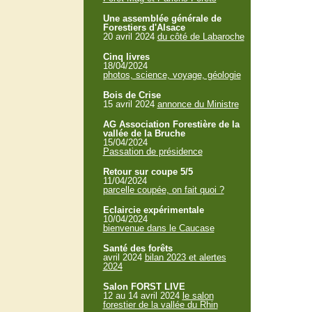
Une assemblée générale de
Forestiers d'Alsace
20 avril 2024
du côté de Labaroche
Cinq livres
18/04/2024
photos, science, voyage, géologie
Bois de Crise
15 avril 2024
annonce du Ministre
AG Association Forestière de la
vallée de la Bruche
15/04/2024
Passation de présidence
Retour sur coupe 5/5
11/04/2024
parcelle coupée, on fait quoi ?
Eclaircie expérimentale
10/04/2024
bienvenue dans le Caucase
Santé des forêts
avril 2024
bilan 2023 et alertes
2024
Salon FORST LIVE
12 au 14 avril 2024
le salon
forestier de la vallée du Rhin