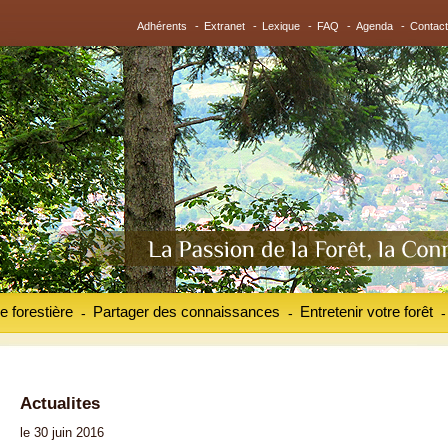
Adhérents
-
Extranet
-
Lexique
-
FAQ
-
Agenda
-
Contact
e forestière
Partager des connaissances
Entretenir votre forêt
-
-
-
Actualites
le 30 juin 2016