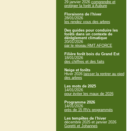
29 janvier 2026
comprendre et
protéger la forêt à Aubure
Floraisons de l'hiver
28/01/2026
les rendez vous des arbres
Des guides pour conduire les
forêts dans un contexte de
dérèglement climatique
20/01/2026
par le réseau RMT AFORCE
Filière forêt bois du Grand Est
18/01/2026
des chiffres et des faits
Neige et forêts
Hiver 2026
laisser la rentrer au pied
des arbres
Les mots de 2025
14/01/2026
pour éviter les maux de 2026
Programme 2026
14/01/2026
près de 15 RVs programmés
Les tempêtes de l'hiver
décembre 2025 et janvier 2026
Goretti et Johannes