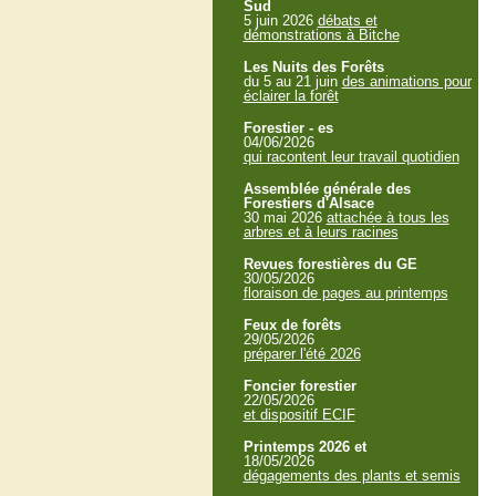
Sud
5 juin 2026
débats et
démonstrations à Bitche
Les Nuits des Forêts
du 5 au 21 juin
des animations pour
éclairer la forêt
Forestier - es
04/06/2026
qui racontent leur travail quotidien
Assemblée générale des
Forestiers d'Alsace
30 mai 2026
attachée à tous les
arbres et à leurs racines
Revues forestières du GE
30/05/2026
floraison de pages au printemps
Feux de forêts
29/05/2026
préparer l'été 2026
Foncier forestier
22/05/2026
et dispositif ECIF
Printemps 2026 et
18/05/2026
dégagements des plants et semis