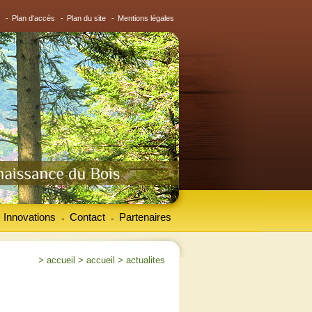
-
Plan d'accès
-
Plan du site
-
Mentions légales
Innovations
Contact
Partenaires
-
-
>
accueil
>
accueil
>
actualites