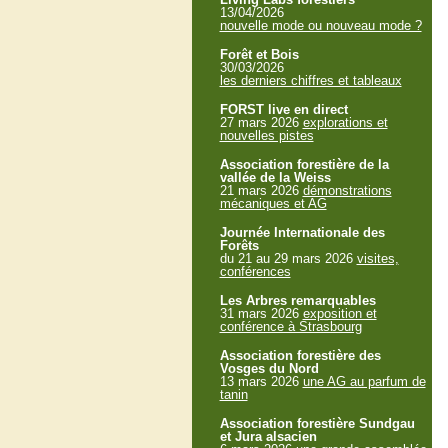
13/04/2026
nouvelle mode ou nouveau mode ?
Forêt et Bois
30/03/2026
les derniers chiffres et tableaux
FORST live en direct
27 mars 2026
explorations et
nouvelles pistes
Association forestière de la
vallée de la Weiss
21 mars 2026
démonstrations
mécaniques et AG
Journée Internationale des
Forêts
du 21 au 29 mars 2026
visites,
conférences
Les Arbres remarquables
31 mars 2026
exposition et
conférence à Strasbourg
Association forestière des
Vosges du Nord
13 mars 2026
une AG au parfum de
tanin
Association forestière Sundgau
et Jura alsacien