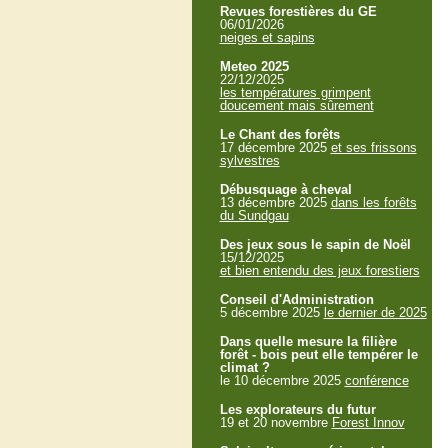
Revues forestières du GE
06/01/2026
neiges et sapins
Meteo 2025
22/12/2025
les températures grimpent
doucement mais sûrement
Le Chant des forêts
17 décembre 2025
et ses frissons
sylvestres
Débusquage à cheval
13 décembre 2025
dans les forêts
du Sundgau
Des jeux sous le sapin de Noël
15/12/2025
et bien entendu des jeux forestiers
Conseil d'Administration
5 décembre 2025
le dernier de 2025
Dans quelle mesure la filière
forêt - bois peut elle tempérer le
climat ?
le 10 décembre 2025
conférence
Les explorateurs du futur
19 et 20 novembre
Forest Innov