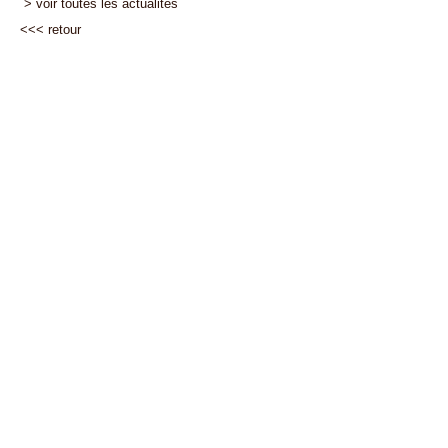
> voir toutes les actualités
<<<
retour