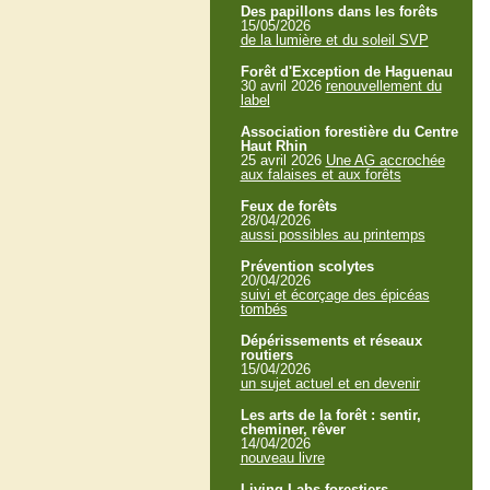
Des papillons dans les forêts
15/05/2026
de la lumière et du soleil SVP
Forêt d'Exception de Haguenau
30 avril 2026
renouvellement du
label
Association forestière du Centre
Haut Rhin
25 avril 2026
Une AG accrochée
aux falaises et aux forêts
Feux de forêts
28/04/2026
aussi possibles au printemps
Prévention scolytes
20/04/2026
suivi et écorçage des épicéas
tombés
Dépérissements et réseaux
routiers
15/04/2026
un sujet actuel et en devenir
Les arts de la forêt : sentir,
cheminer, rêver
14/04/2026
nouveau livre
Living Labs forestiers