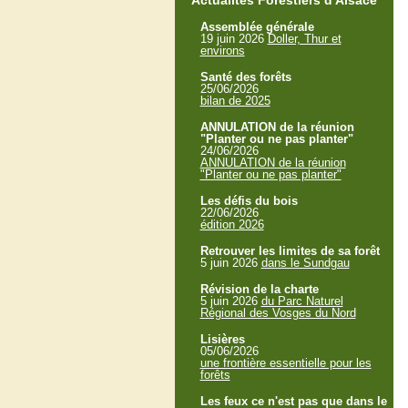
Actualités Forestiers d'Alsace
Assemblée générale
19 juin 2026
Doller, Thur et
environs
Santé des forêts
25/06/2026
bilan de 2025
ANNULATION de la réunion
"Planter ou ne pas planter"
24/06/2026
ANNULATION de la réunion
"Planter ou ne pas planter"
Les défis du bois
22/06/2026
édition 2026
Retrouver les limites de sa forêt
5 juin 2026
dans le Sundgau
Révision de la charte
5 juin 2026
du Parc Naturel
Régional des Vosges du Nord
Lisières
05/06/2026
une frontière essentielle pour les
forêts
Les feux ce n'est pas que dans le