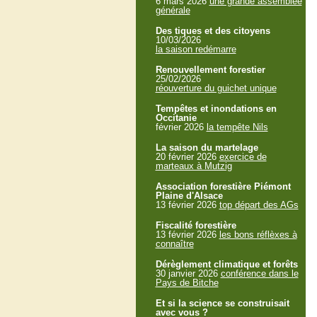
6 mars 2026
une grande assemblée
générale
Des tiques et des citoyens
10/03/2026
la saison redémarre
Renouvellement forestier
25/02/2026
réouverture du guichet unique
Tempêtes et inondations en
Occitanie
février 2026
la tempête Nils
La saison du martelage
20 février 2026
exercice de
marteaux à Mutzig
Association forestière Piémont
Plaine d'Alsace
13 février 2026
top départ des AGs
Fiscalité forestière
13 février 2026
les bons réflèxes à
connaître
Dérèglement climatique et forêts
30 janvier 2026
conférence dans le
Pays de Bitche
Et si la science se construisait
avec vous ?