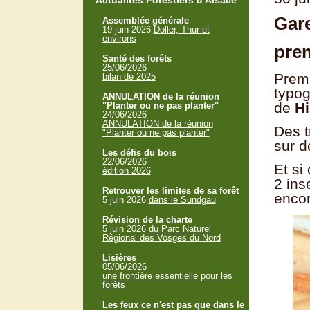
Actualités Forestiers d'Alsace
Gare
Assemblée générale
19 juin 2026
Doller, Thur et
environs
pre
Santé des forêts
25/06/2026
Premi
bilan de 2025
typog
ANNULATION de la réunion
de
H
"Planter ou ne pas planter"
24/06/2026
ANNULATION de la réunion
Des t
"Planter ou ne pas planter"
sur d
Les défis du bois
22/06/2026
Et si
édition 2026
2 ins
Retrouver les limites de sa forêt
encor
5 juin 2026
dans le Sundgau
Révision de la charte
5 juin 2026
du Parc Naturel
Régional des Vosges du Nord
Lisières
05/06/2026
une frontière essentielle pour les
forêts
Les feux ce n'est pas que dans le