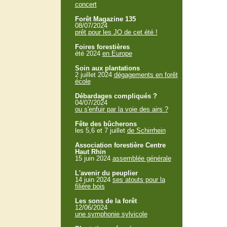
concert
Forêt Magazine 135
08/07/2024
prêt pour les JO de cet été !
Foires forestières
été 2024
en Europe
Soin aux plantations
2 juillet 2024
dégagements en forêt
école
Débardages compliqués ?
04/07/2024
ou s'enfuir par la voie des airs ?
Fête des bûcherons
les 5,6 et 7 juillet
de Schirrhein
Association forestière Centre
Haut Rhin
15 juin 2024
assemblée générale
L'avenir du peuplier
14 juin 2024
ses atouts pour la
filière bois
Les sons de la forêt
12/06/2024
une symphonie sylvicole