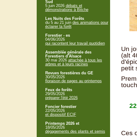
Sud
5 juin 2026
débats et
démonstrations à Bitche
Les Nuits des Forêts
du 5 au 21 juin
des animations pour
éclairer la forêt
Forestier - es
04/06/2026
qui racontent leur travail quotidien
Un jo
Assemblée générale des
(alt 
Forestiers d'Alsace
30 mai 2026
attachée à tous les
d'épi
arbres et à leurs racines
petit
Revues forestières du GE
30/05/2026
Premi
floraison de pages au printemps
touché
Feux de forêts
29/05/2026
préparer l'été 2026
22
Foncier forestier
22/05/2026
et dispositif ECIF
Printemps 2026 et
18/05/2026
dégagements des plants et semis
Ces o