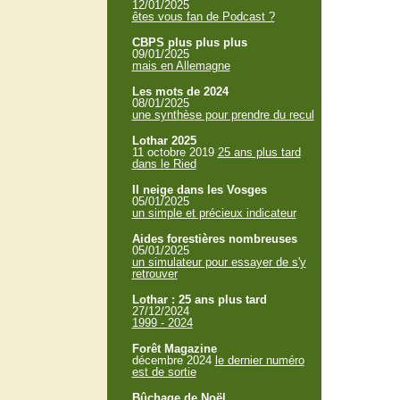
12/01/2025
êtes vous fan de Podcast ?
CBPS plus plus plus
09/01/2025
mais en Allemagne
Les mots de 2024
08/01/2025
une synthèse pour prendre du recul
Lothar 2025
11 octobre 2019
25 ans plus tard
dans le Ried
Il neige dans les Vosges
05/01/2025
un simple et précieux indicateur
Aides forestières nombreuses
05/01/2025
un simulateur pour essayer de s'y
retrouver
Lothar : 25 ans plus tard
27/12/2024
1999 - 2024
Forêt Magazine
décembre 2024
le dernier numéro
est de sortie
Bûchage de Noël