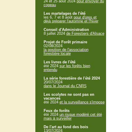
24 et 25 aout 2024
pour envoyer du
copeau
Les martelages de l'été
les 6, 7 et 8 août
pour d'ores et
déjà préparer l'automne et l'hiver
Conseil d'Administration
8 juillet 2024
de Forestiers d'Alsace
Projet de Forêt primaire
02/08/2024
la position de l'association
forestière locale
Les livres de l'été
été 2024
sur les forêts bien
entendu
La série forestière de l'été 2024
20/07/2024
dans le Journal du CNRS
Les scolytes ne sont pas en
vacances
été 2024
et la surveillance s'impose
Feux de forêts
été 2024
un risque modéré cet été
mais à surveiller
De l'art au fond des bois
13/07/2024