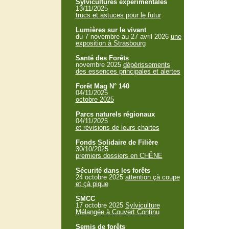
Sylvicultures expérimentales
13/11/2025
trucs et astuces pour le futur
Lumières sur le vivant
du 7 novembre au 27 avril 2026
une
exposition à Strasbourg
Santé des Forêts
novembre 2025
dépérissements
des essences principales et alertes
Forêt Mag N° 140
04/11/2025
octobre 2025
Parcs naturels régionaux
04/11/2025
et révisions de leurs chartes
Fonds Solidaire de Filière
30/10/2025
premiers dossiers en CHÊNE
Sécurité dans les forêts
24 octobre 2025
attention çà coupe
et çà pique
SMCC
17 octobre 2025
Sylviculture
Mélangée à Couvert Continu
Semis de forêts