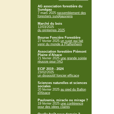
AG association forestière du
Sundgau
7 mars 2025
rassemblement des
forestiers sundgauviens
Marché du bois
12/03/2025
du printemps 2025
Bourse Foncière Forestière
27 février 2025
un sujet qui fait
venir du monde à Pfaffenheim
Association forestière Piémont
Plaine d'Alsace
21 février 2025
une grande soirée
réussie pour l'AG
ECIF 2019 - 2024
23/02/2025
un dispositif foncier efficace
Sciences naturelles et sciences
sociales
20 février 2025
au pied du Ballon
d'Alsace
Paulownia, miracle ou mirage ?
19 février 2025
une conférence
pour des idées claires