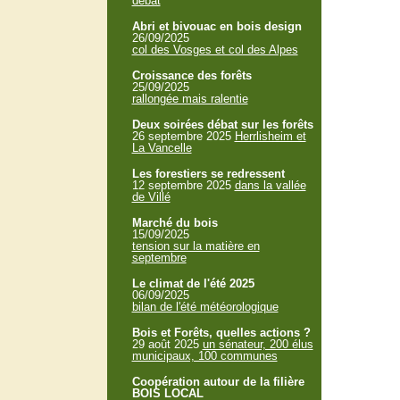
débat
Abri et bivouac en bois design
26/09/2025
col des Vosges et col des Alpes
Croissance des forêts
25/09/2025
rallongée mais ralentie
Deux soirées débat sur les forêts
26 septembre 2025
Herrlisheim et
La Vancelle
Les forestiers se redressent
12 septembre 2025
dans la vallée
de Villé
Marché du bois
15/09/2025
tension sur la matière en
septembre
Le climat de l'été 2025
06/09/2025
bilan de l'été météorologique
Bois et Forêts, quelles actions ?
29 août 2025
un sénateur, 200 élus
municipaux, 100 communes
Coopération autour de la filière
BOIS LOCAL