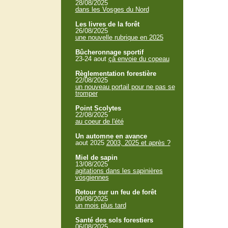
28/08/2025
dans les Vosges du Nord
Les livres de la forêt
26/08/2025
une nouvelle rubrique en 2025
Bûcheronnage sportif
23-24 aout
çà envoie du copeau
Règlementation forestière
22/08/2025
un nouveau portail pour ne pas se
tromper
Point Scolytes
22/08/2025
au coeur de l'été
Un automne en avance
aout 2025
2003, 2025 et après ?
Miel de sapin
13/08/2025
agitations dans les sapinières
vosgiennes
Retour sur un feu de forêt
09/08/2025
un mois plus tard
Santé des sols forestiers
06/08/2025