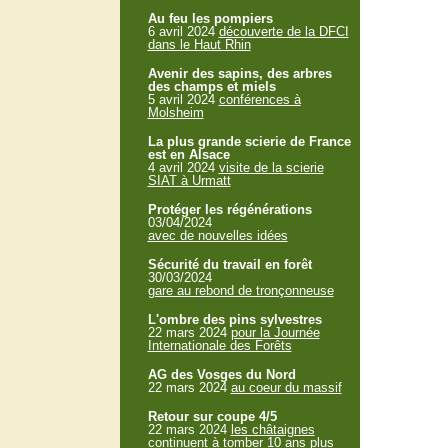
Au feu les pompiers
6 avril 2024
découverte de la DFCI
dans le Haut Rhin
Avenir des sapins, des arbres
des champs et miels
5 avril 2024
conférences à
Molsheim
La plus grande scierie de France
est en Alsace
4 avril 2024
visite de la scierie
SIAT à Urmatt
Protéger les régénérations
03/04/2024
avec de nouvelles idées
Sécurité du travail en forêt
30/03/2024
gare au rebond de tronçonneuse
L'ombre des pins sylvestres
22 mars 2024
pour la Journée
Internationale des Forêts
AG des Vosges du Nord
22 mars 2024
au coeur du massif
Retour sur coupe 4/5
22 mars 2024
les châtaignes
continuent à tomber 10 ans plus