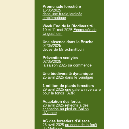
Promenade forestière
16/05/2025
dans une futaie jardinée
emblématique
Week End de la Biodiversité
10 et 11 mai 2025
Ecomusée de
Ungersheim
Une absence dans la Bruche
02/05/2025
décès de Mr Schmittbuhl
Prévention scolytes
02/05/2025
la saison 2025 sa commencé
Une biodiversité dynamique
25 avril 2025
dans le Sundgau
1 million de plants forestiers
29 avril 2025
une date anniversaire
pour le fonds FA3R
Adaptation des forêts
28 avril 2025
réfléchir à des
scénarios au pied du Ballon
d'Alsace
AG des forestiers d'Alsace
26 avril 2025
au coeur de la forêt
du Mollberg