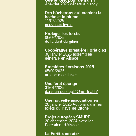
Quelle forêt pour demain ?
4 février 2025
débats à Nancy
Des bûcherons qui manient la
hache et la plume
11/02/2025
nouveaux livres
Protéger les forêts
06/02/2025
de la dent du gibier
Coopérative forestière Forêt d'Ici
30 janvier 2025
assemblée
générale en Alsace
Premières floraisons 2025
05/02/2025
au coeur de l'hiver
Une forêt éponge
31/01/2025
dans un concept "One Health"
Une nouvelle association en
28 janvier 2025
Actions dans les
forêts du Pays de Bitche
Projet européen SMURF
20 décembre 2024
avec les
Forestiers d'Alsace
La Forêt à écouter