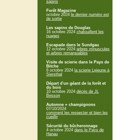
sapins
Forêt Magazine
octobre 2024
le dernier numéro est
de sortie
Les sapins de Douglas
16 octobre 2024
chatouillent les
nuages
Escapade dans le Sundgau
12 octobre 2024
arbres minuscules
et arbres remarquables
Visite de scierie dans le Pays de
Bitche
8 octobre 2024
la scierie Lejeune à
Siersthal
Départ d'un géant de la forêt et
du bois
10 octobre 2024
décès de JL
Besson
Automne = champignons
07/10/2024
comment les respecter et bien les
cueillir
Sécurité du bûcheronnage
4 octobre 2024
dans le Pays de
Hanau