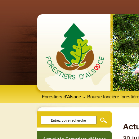
Forestiers d'Alsace
Bourse foncière forestièr
-
Actu
30 ju