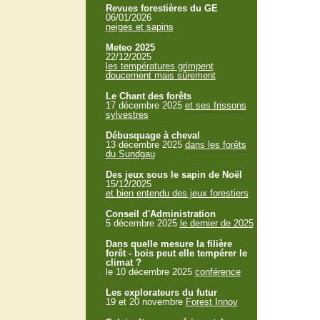
Revues forestières du GE
06/01/2026
neiges et sapins
Meteo 2025
22/12/2025
les températures grimpent
doucement mais sûrement
Le Chant des forêts
17 décembre 2025
et ses frissons
sylvestres
Débusquage à cheval
13 décembre 2025
dans les forêts
du Sundgau
Des jeux sous le sapin de Noël
15/12/2025
et bien entendu des jeux forestiers
Conseil d'Administration
5 décembre 2025
le dernier de 2025
Dans quelle mesure la filière
forêt - bois peut elle tempérer le
climat ?
le 10 décembre 2025
conférence
Les explorateurs du futur
19 et 20 novembre
Forest Innov