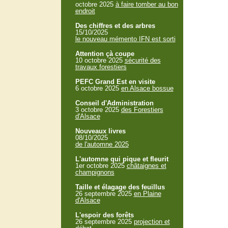
octobre 2025
à faire tomber au bon
endroit
Des chiffres et des arbres
15/10/2025
le nouveau mémento IFN est sorti
Attention çà coupe
10 octobre 2025
sécurité des
travaux forestiers
PEFC Grand Est en visite
6 octobre 2025
en Alsace bossue
Conseil d'Administration
3 octobre 2025
des Forestiers
d'Alsace
Nouveaux livres
08/10/2025
de l'automne 2025
L'automne qui pique et fleurit
1er octobre 2025
châtaignes et
champignons
Taille et élagage des feuillus
26 septembre 2025
en Plaine
d'Alsace
L'espoir des forêts
26 septembre 2025
projection et