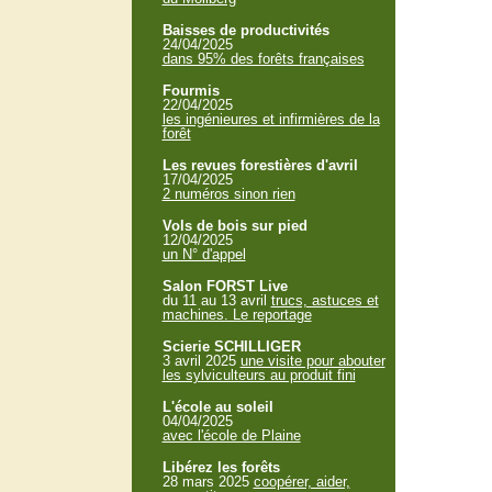
Baisses de productivités
24/04/2025
dans 95% des forêts françaises
Fourmis
22/04/2025
les ingénieures et infirmières de la
forêt
Les revues forestières d'avril
17/04/2025
2 numéros sinon rien
Vols de bois sur pied
12/04/2025
un N° d'appel
Salon FORST Live
du 11 au 13 avril
trucs, astuces et
machines. Le reportage
Scierie SCHILLIGER
3 avril 2025
une visite pour abouter
les sylviculteurs au produit fini
L'école au soleil
04/04/2025
avec l'école de Plaine
Libérez les forêts
28 mars 2025
coopérer, aider,