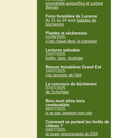
essentielle aujourd'hui et surtout
demain
Foire forestière de Lucerne
du 21 au 24 aout
balades de
bûcherons
Plantes et sécheresse
01/08/2025
il fait chaud donc je transpire
Lectures estivales
25/07/2025
forêts, bois, écologie
Revues forestières Grand Est
10/07/2025
vos lectures de l'été
Le concours de bûcherons
07/07/2025
de Schirrhein
Bois mort et/ou bois
combustible
06/07/2025
à ne pas opposer trop vite
Comment se portent les forêts de
chênes ?
04/07/2025
la loupe grossissante du DSF