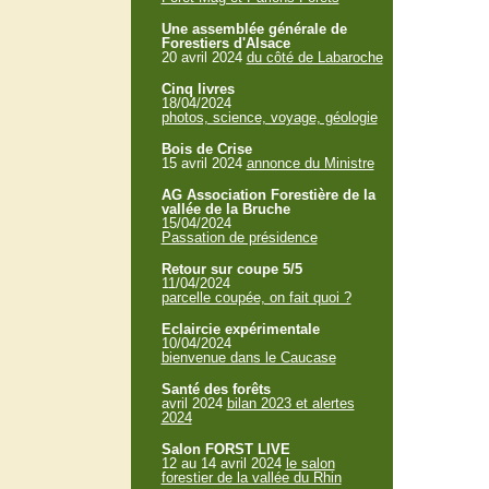
Une assemblée générale de
Forestiers d'Alsace
20 avril 2024
du côté de Labaroche
Cinq livres
18/04/2024
photos, science, voyage, géologie
Bois de Crise
15 avril 2024
annonce du Ministre
AG Association Forestière de la
vallée de la Bruche
15/04/2024
Passation de présidence
Retour sur coupe 5/5
11/04/2024
parcelle coupée, on fait quoi ?
Eclaircie expérimentale
10/04/2024
bienvenue dans le Caucase
Santé des forêts
avril 2024
bilan 2023 et alertes
2024
Salon FORST LIVE
12 au 14 avril 2024
le salon
forestier de la vallée du Rhin