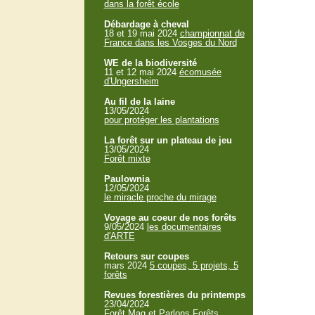
dans la forêt école
Débardage à cheval
18 et 19 mai 2024
championnat de
France dans les Vosges du Nord
WE de la biodiversité
11 et 12 mai 2024
écomusée
d'Ungersheim
Au fil de la laine
13/05/2024
pour protéger les plantations
La forêt sur un plateau de jeu
13/05/2024
Forêt mixte
Paulownia
12/05/2024
le miracle proche du mirage
Voyage au coeur de nos forêts
9/05/2024
les documentaires
d'ARTE
Retours sur coupes
mars 2024
5 coupes, 5 projets, 5
forêts
Revues forestières du printemps
23/04/2024
Forêt Mag et Parlons Forêts