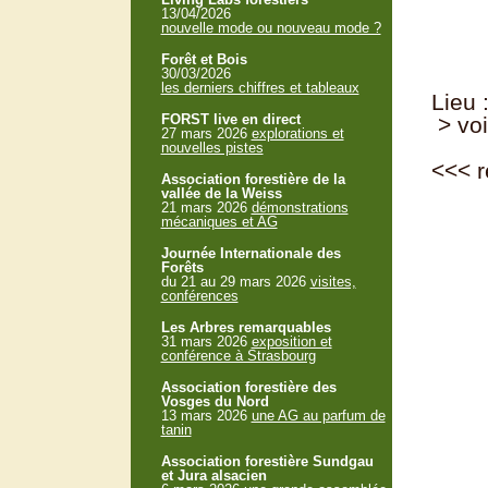
13/04/2026
nouvelle mode ou nouveau mode ?
Forêt et Bois
30/03/2026
les derniers chiffres et tableaux
Lieu
FORST live en direct
> voi
27 mars 2026
explorations et
nouvelles pistes
<<<
r
Association forestière de la
vallée de la Weiss
21 mars 2026
démonstrations
mécaniques et AG
Journée Internationale des
Forêts
du 21 au 29 mars 2026
visites,
conférences
Les Arbres remarquables
31 mars 2026
exposition et
conférence à Strasbourg
Association forestière des
Vosges du Nord
13 mars 2026
une AG au parfum de
tanin
Association forestière Sundgau
et Jura alsacien