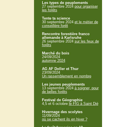
Les types de peuplements
27 septembre 2024
pour organiser
les forêts
Tente ta science
30 septembre 2024
et le métier de
conseillère forêt
Rencontre forestière franco
allemande à Karlsruhe
26 septembre 2024
sur les feux de
forêts
Marché du bois
24/09/2024
automne 2024
AG AF Doller et Thur
23/09/2024
Un rassemblement en nombre
Les jeunes peuplements
13 septembre 2024
à soigner, pour
de belles forêts
Festival de Géographie
4,5 et 6 octobre
le FIG à Saint Dié
Hivernage des scolytes
11/09/2024
où se cachent ils en hiver ?