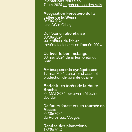
Plantations réussies
7 juin 2024
et préparation des sols
Association Forestière de la
vallée de la Weiss
04/06/2024
Une AG à Orbey
De l'eau en abondance
03/06/2024
les chiffres de l'hiver
météorologique et de l'année 2024
Cultiver le bon mélange
30 mai 2024
dans les forêts du
Ried
Aménagements cynégétiques
17 mai 2024
concilier chasse et
production de bois de qualité
Enrichir les forêts de la Haute
Bruche
24 MAI 2024
observer, réfléchir,
décider
De futurs forestiers en tournée en
Alsace
24/05/2024
du Forez aux Vosges
Reprise des plantations
15/05/2024