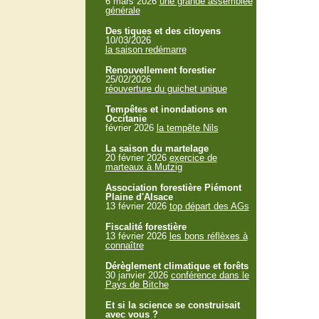
6 mars 2026
une grande assemblée
générale
Des tiques et des citoyens
10/03/2026
la saison redémarre
Renouvellement forestier
25/02/2026
réouverture du guichet unique
Tempêtes et inondations en
Occitanie
février 2026
la tempête Nils
La saison du martelage
20 février 2026
exercice de
marteaux à Mutzig
Association forestière Piémont
Plaine d'Alsace
13 février 2026
top départ des AGs
Fiscalité forestière
13 février 2026
les bons réflèxes à
connaître
Dérèglement climatique et forêts
30 janvier 2026
conférence dans le
Pays de Bitche
Et si la science se construisait
avec vous ?