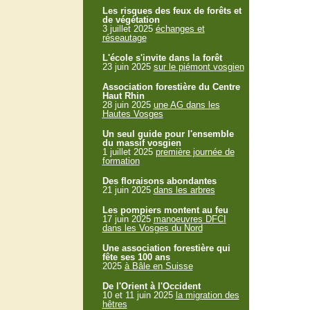
Les risques des feux de forêts et
de végétation
3 juillet 2025
échanges et
réseautage
L'école s'invite dans la forêt
23 juin 2025
sur le piémont vosgien
Association forestière du Centre
Haut Rhin
28 juin 2025
une AG dans les
Hautes Vosges
Un seul guide pour l'ensemble
du massif vosgien
1 juillet 2025
première journée de
formation
Des floraisons abondantes
21 juin 2025
dans les arbres
Les pompiers montent au feu
17 juin 2025
manoeuvres DFCI
dans les Vosges du Nord
Une association forestière qui
fête ses 100 ans
2025
à Bâle en Suisse
De l'Orient à l'Occident
10 et 11 juin 2025
la migration des
hêtres