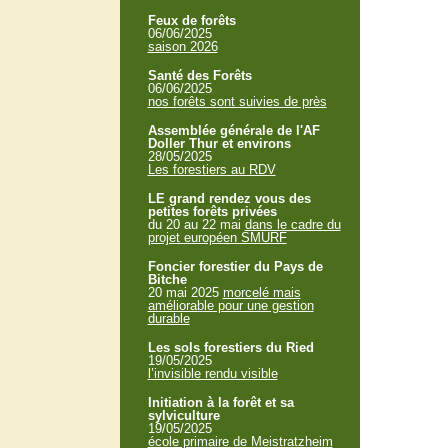
Feux de forêts
06/06/2025
saison 2026
Santé des Forêts
06/06/2025
nos forêts sont suivies de près
Assemblée générale de l'AF
Doller Thur et environs
28/05/2025
Les forestiers au RDV
LE grand rendez vous des
petites forêts privées
du 20 au 22 mai
dans le cadre du
projet européen SMURF
Foncier forestier du Pays de
Bitche
20 mai 2025
morcelé mais
améliorable pour une gestion
durable
Les sols forestiers du Ried
19/05/2025
l’invisible rendu visible
Initiation à la forêt et sa
sylviculture
19/05/2025
école primaire de Meistratzheim