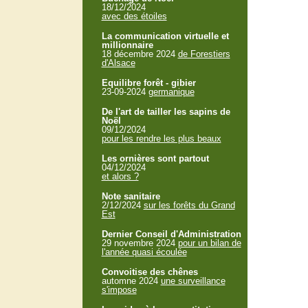
18/12/2024
avec des étoiles
La communication virtuelle et
millionnaire
18 décembre 2024
de Forestiers
d'Alsace
Equilibre forêt - gibier
23-09-2024
germanique
De l'art de tailler les sapins de
Noël
09/12/2024
pour les rendre les plus beaux
Les ornières sont partout
04/12/2024
et alors ?
Note sanitaire
2/12/2024
sur les forêts du Grand
Est
Dernier Conseil d'Administration
29 novembre 2024
pour un bilan de
l'année quasi écoulée
Convoitise des chênes
automne 2024
une surveillance
s'impose