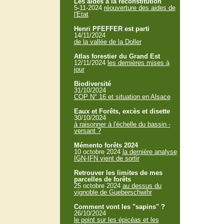
Les aides à la reconstitution
5-11-2024
réouverture des aides de
l'Etat
Henri PFEFFER est parti
14/11/2024
de la vallée de la Doller
Atlas forestier du Grand Est
12/11/2024
les dernières mises à
jour
Biodiversité
31/10/2024
COP N° 16 et situation en Alsace
Eaux et Forêts, excès et disette
30/10/2024
à raisonner à l'échelle du bassin -
versant ?
Mémento forêts 2024
10 octobre 2024
la dernière analyse
IGN-IFN vient de sortir
Retrouver les limites de mes
parcelles de forêts
25 octobre 2024
au dessus du
vignoble de Gueberschwihr
Comment vont les "sapins" ?
26/10/2024
le point sur les épicéas et les