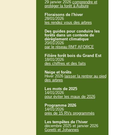
29 janvier 2026
comprendre et
protéger la forêt à Aubure
Floraisons de l'hiver
28/01/2026
les rendez vous des arbres
Des guides pour conduire les
forêts dans un contexte de
dérèglement climatique
20/01/2026
par le réseau RMT AFORCE
Filière forêt bois du Grand Est
18/01/2026
des chiffres et des faits
Neige et forêts
Hiver 2026
laisser la rentrer au pied
des arbres
Les mots de 2025
14/01/2026
pour éviter les maux de 2026
Programme 2026
14/01/2026
près de 15 RVs programmés
Les tempêtes de l'hiver
décembre 2025 et janvier 2026
Goretti et Johannes