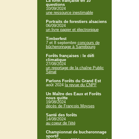
La forêt française en 10
questions
10/09/2024
une ressource inestimable
Portraits de forestiers alsaciens
06/09/2024
un livre papier et électronique
Timberfest
7 et 8 septembre
concours de
bûcheronnage à Sarrebourg
Forêts françaises : le défi
climatique
27/08/2024
un reportage de la chaîne Public
Sénat
Parlons Forêts du Grand Est
août 2024
la revue du CNPF
Un Maître des Eaux et Forêts
nous quitte
19/08/2024
décès de François Moyses
Santé des forêts
14/08/2024
au coeur de l'été
Championnat de bucheronnage
sportif