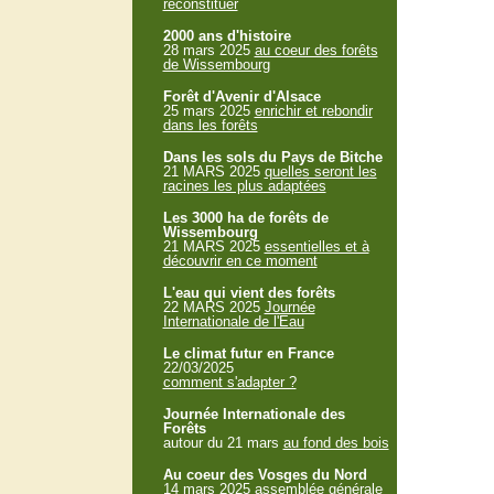
reconstituer
2000 ans d'histoire
28 mars 2025
au coeur des forêts
de Wissembourg
Forêt d'Avenir d'Alsace
25 mars 2025
enrichir et rebondir
dans les forêts
Dans les sols du Pays de Bitche
21 MARS 2025
quelles seront les
racines les plus adaptées
Les 3000 ha de forêts de
Wissembourg
21 MARS 2025
essentielles et à
découvrir en ce moment
L'eau qui vient des forêts
22 MARS 2025
Journée
Internationale de l'Eau
Le climat futur en France
22/03/2025
comment s'adapter ?
Journée Internationale des
Forêts
autour du 21 mars
au fond des bois
Au coeur des Vosges du Nord
14 mars 2025
assemblée générale