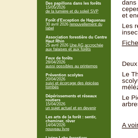
dans 
Des papillons dans les forêts
15/05/2026
cepen
de la lumière et du soleil SVP
et en
Forêt d'Exception de Haguenau
30 avril 2026
renouvellement du
Les r
label
insec
Association forestière du Centre
Haut Rhin
Fiche
25 avril 2026
Une AG accrochée
aux falaises et aux forêts
Feux de forêts
28/04/2026
Deux 
aussi possibles au printemps
Le Th
Prévention scolytes
20/04/2026
scoly
suivi et écorçage des épicéas
mélé
tombés
Dépérissements et réseaux
Le Pi
routiers
arbre
15/04/2026
un sujet actuel et en devenir
Les arts de la forêt : sentir,
cheminer, rêver
A voi
14/04/2026
nouveau livre
Living Labs forestiers