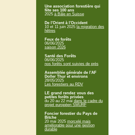
Une association forestière qui
fête ses 100 ans
2025
à Bâle en Suisse
De l'Orient à l'Occident
10 et 11 juin 2025
la migration des
hêtres
Feux de forêts
06/06/2025
saison 2026
Santé des Forêts
06/06/2025
nos forêts sont suivies de près
Assemblée générale de l'AF
Doller Thur et environs
28/05/2025
Les forestiers au RDV
LE grand rendez vous des
petites forêts privées
du 20 au 22 mai
dans le cadre du
projet européen SMURF
Foncier forestier du Pays de
Bitche
20 mai 2025
morcelé mais
améliorable pour une gestion
durable