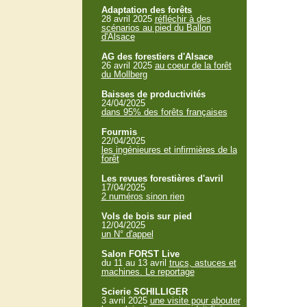
Adaptation des forêts
28 avril 2025
réfléchir à des
scénarios au pied du Ballon
d'Alsace
AG des forestiers d'Alsace
26 avril 2025
au coeur de la forêt
du Mollberg
Baisses de productivités
24/04/2025
dans 95% des forêts françaises
Fourmis
22/04/2025
les ingénieures et infirmières de la
forêt
Les revues forestières d'avril
17/04/2025
2 numéros sinon rien
Vols de bois sur pied
12/04/2025
un N° d'appel
Salon FORST Live
du 11 au 13 avril
trucs, astuces et
machines. Le reportage
Scierie SCHILLIGER
3 avril 2025
une visite pour abouter