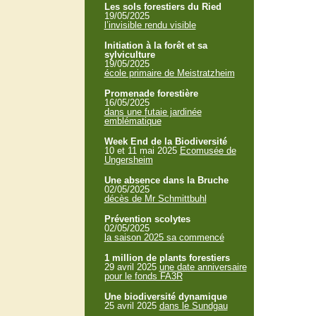
Les sols forestiers du Ried
19/05/2025
l’invisible rendu visible
Initiation à la forêt et sa
sylviculture
19/05/2025
école primaire de Meistratzheim
Promenade forestière
16/05/2025
dans une futaie jardinée
emblématique
Week End de la Biodiversité
10 et 11 mai 2025
Ecomusée de
Ungersheim
Une absence dans la Bruche
02/05/2025
décès de Mr Schmittbuhl
Prévention scolytes
02/05/2025
la saison 2025 sa commencé
1 million de plants forestiers
29 avril 2025
une date anniversaire
pour le fonds FA3R
Une biodiversité dynamique
25 avril 2025
dans le Sundgau