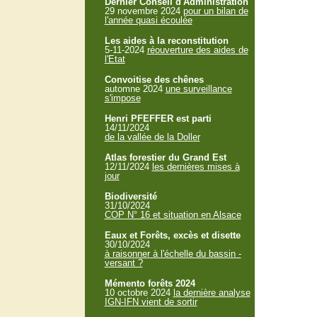
Dernier Conseil d'Administration
29 novembre 2024
pour un bilan de
l'année quasi écoulée
Les aides à la reconstitution
5-11-2024
réouverture des aides de
l'Etat
Convoitise des chênes
automne 2024
une surveillance
s'impose
Henri PFEFFER est parti
14/11/2024
de la vallée de la Doller
Atlas forestier du Grand Est
12/11/2024
les dernières mises à
jour
Biodiversité
31/10/2024
COP N° 16 et situation en Alsace
Eaux et Forêts, excès et disette
30/10/2024
à raisonner à l'échelle du bassin -
versant ?
Mémento forêts 2024
10 octobre 2024
la dernière analyse
IGN-IFN vient de sortir