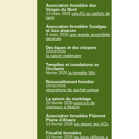
Association forestière des
Vosges du Nord
13 mars 2026
une AG au parfum de
tanin
Association forestière Sundgau
et Jura alsacien
6 mars 2026
une grande assemblée
générale
Des tiques et des citoyens
10/03/2026
la saison redémarre
Tempêtes et inondations en
Occitanie
février 2026
la tempête Nils
Renouvellement forestier
25/02/2026
réouverture du guichet unique
La saison du martelage
20 février 2026
exercice de
marteaux à Mutzig
Association forestière Piémont
Plaine d'Alsace
13 février 2026
top départ des AGs
Fiscalité forestière
13 février 2026
les bons réflèxes à