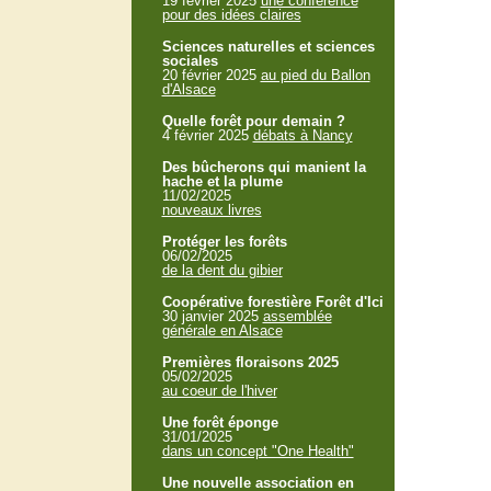
19 février 2025
une conférence
pour des idées claires
Sciences naturelles et sciences
sociales
20 février 2025
au pied du Ballon
d'Alsace
Quelle forêt pour demain ?
4 février 2025
débats à Nancy
Des bûcherons qui manient la
hache et la plume
11/02/2025
nouveaux livres
Protéger les forêts
06/02/2025
de la dent du gibier
Coopérative forestière Forêt d'Ici
30 janvier 2025
assemblée
générale en Alsace
Premières floraisons 2025
05/02/2025
au coeur de l'hiver
Une forêt éponge
31/01/2025
dans un concept "One Health"
Une nouvelle association en