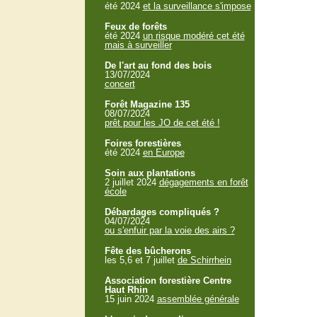
été 2024
et la surveillance s'impose
Feux de forêts
été 2024
un risque modéré cet été
mais à surveiller
De l'art au fond des bois
13/07/2024
concert
Forêt Magazine 135
08/07/2024
prêt pour les JO de cet été !
Foires forestières
été 2024
en Europe
Soin aux plantations
2 juillet 2024
dégagements en forêt
école
Débardages compliqués ?
04/07/2024
ou s'enfuir par la voie des airs ?
Fête des bûcherons
les 5,6 et 7 juillet
de Schirrhein
Association forestière Centre
Haut Rhin
15 juin 2024
assemblée générale