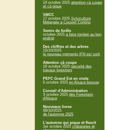
24 octobre 2025
attention çà coupe
et çà pique
SMCC
17 octobre 2025
Sylviculture
Mélangée à Couvert Continu
Semis de forêts
octobre 2025
à faire tomber au bon
endroit
Des chiffres et des arbres
15/10/2025
le nouveau mémento IFN est sorti
Attention çà coupe
10 octobre 2025
sécurité des
travaux forestiers
PEFC Grand Est en visite
6 octobre 2025
en Alsace bossue
Conseil d'Administration
3 octobre 2025
des Forestiers
d'Alsace
Nouveaux livres
08/10/2025
de l'automne 2025
L'automne qui pique et fleurit
1er octobre 2025
châtaignes et