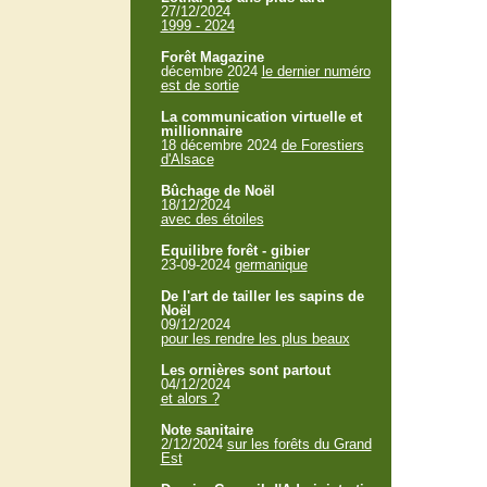
27/12/2024
1999 - 2024
Forêt Magazine
décembre 2024
le dernier numéro
est de sortie
La communication virtuelle et
millionnaire
18 décembre 2024
de Forestiers
d'Alsace
Bûchage de Noël
18/12/2024
avec des étoiles
Equilibre forêt - gibier
23-09-2024
germanique
De l'art de tailler les sapins de
Noël
09/12/2024
pour les rendre les plus beaux
Les ornières sont partout
04/12/2024
et alors ?
Note sanitaire
2/12/2024
sur les forêts du Grand
Est