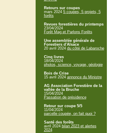
Retours sur coupes
mars 2024
5 coupes, 5 projets, 5
forêts
Revues forestières du printemps
23/04/2024
Forêt Mag et Parlons Forêts
Une assemblée générale de
Forestiers d'Alsace
20 avril 2024
du côté de Labaroche
Cinq livres
18/04/2024
photos, science, voyage, géologie
Bois de Crise
15 avril 2024
annonce du Ministre
AG Association Forestière de la
vallée de la Bruche
15/04/2024
Passation de présidence
Retour sur coupe 5/5
11/04/2024
parcelle coupée, on fait quoi ?
Santé des forêts
avril 2024
bilan 2023 et alertes
2024