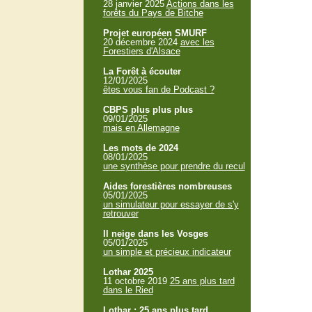
28 janvier 2025
Actions dans les
forêts du Pays de Bitche
Projet européen SMURF
20 décembre 2024
avec les
Forestiers d'Alsace
La Forêt à écouter
12/01/2025
êtes vous fan de Podcast ?
CBPS plus plus plus
09/01/2025
mais en Allemagne
Les mots de 2024
08/01/2025
une synthèse pour prendre du recul
Aides forestières nombreuses
05/01/2025
un simulateur pour essayer de s'y
retrouver
Il neige dans les Vosges
05/01/2025
un simple et précieux indicateur
Lothar 2025
11 octobre 2019
25 ans plus tard
dans le Ried
Lothar : 25 ans plus tard