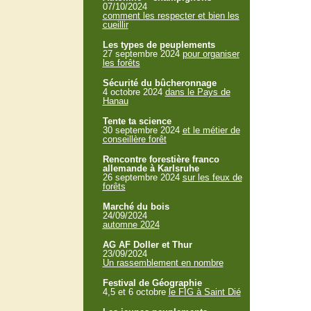
07/10/2024
comment les respecter et bien les
cueillir
Les types de peuplements
27 septembre 2024
pour organiser
les forêts
Sécurité du bûcheronnage
4 octobre 2024
dans le Pays de
Hanau
Tente ta science
30 septembre 2024
et le métier de
conseillère forêt
Rencontre forestière franco
allemande à Karlsruhe
26 septembre 2024
sur les feux de
forêts
Marché du bois
24/09/2024
automne 2024
AG AF Doller et Thur
23/09/2024
Un rassemblement en nombre
Festival de Géographie
4,5 et 6 octobre
le FIG à Saint Dié