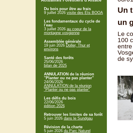
Actualités Forestiers d'Alsace
Un t
Du bois pour être au frais
9 juillet 2026
visite des Ets BOOA
un g
Les fondamentaux du cycle de
l'eau
3 juillet 2026
au coeur de la
Le co
montagne vosgienne
100 c
Assemblée générale
entre
19 juin 2026
Doller, Thur et
environs
Vosge
de sy
Santé des forêts
25/06/2026
bilan de 2025
ANNULATION de la réunion
"Planter ou ne pas planter"
24/06/2026
ANNULATION de la réunion
"Planter ou ne pas planter"
Les défis du bois
22/06/2026
édition 2026
Retrouver les limites de sa forêt
5 juin 2026
dans le Sundgau
Révision de la charte
5 juin 2026
du Parc Naturel