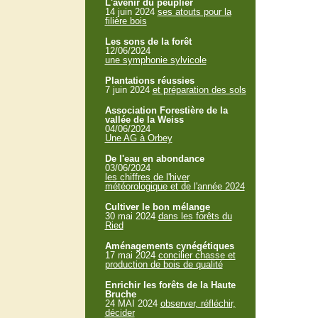
L'avenir du peuplier
14 juin 2024
ses atouts pour la
filière bois
Les sons de la forêt
12/06/2024
une symphonie sylvicole
Plantations réussies
7 juin 2024
et préparation des sols
Association Forestière de la
vallée de la Weiss
04/06/2024
Une AG à Orbey
De l'eau en abondance
03/06/2024
les chiffres de l'hiver
météorologique et de l'année 2024
Cultiver le bon mélange
30 mai 2024
dans les forêts du
Ried
Aménagements cynégétiques
17 mai 2024
concilier chasse et
production de bois de qualité
Enrichir les forêts de la Haute
Bruche
24 MAI 2024
observer, réfléchir,
décider