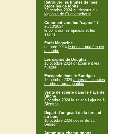
Retrouver les limites de mes
parcelles de forêts
25 octobre 2024
au dessus du
vignoble de Gueberschwihr
Comment vont les "sapins" ?
26/10/2024
le point sur les épicéas et les
sapins
Forêt Magazine
octobre 2024
le dernier numéro est
de sortie
Les sapins de Douglas
16 octobre 2024
chatouillent les
nuages
Escapade dans le Sundgau
12 octobre 2024
arbres minuscules
et arbres remarquables
Visite de scierie dans le Pays de
Bitche
8 octobre 2024
la scierie Lejeune à
Siersthal
Départ d'un géant de la forêt et
du bois
10 octobre 2024
décès de JL
Besson
Automne = champignons