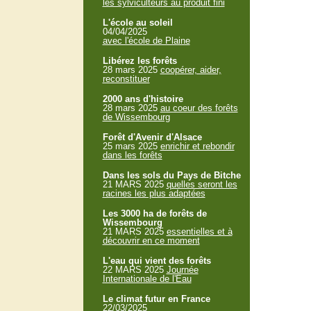
les sylviculteurs au produit fini
L'école au soleil
04/04/2025
avec l'école de Plaine
Libérez les forêts
28 mars 2025
coopérer, aider,
reconstituer
2000 ans d'histoire
28 mars 2025
au coeur des forêts
de Wissembourg
Forêt d'Avenir d'Alsace
25 mars 2025
enrichir et rebondir
dans les forêts
Dans les sols du Pays de Bitche
21 MARS 2025
quelles seront les
racines les plus adaptées
Les 3000 ha de forêts de
Wissembourg
21 MARS 2025
essentielles et à
découvrir en ce moment
L'eau qui vient des forêts
22 MARS 2025
Journée
Internationale de l'Eau
Le climat futur en France
22/03/2025