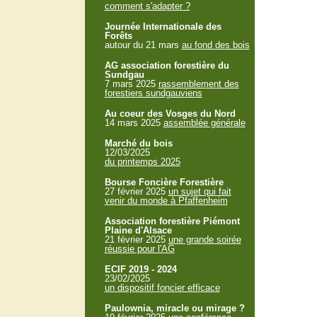
comment s'adapter ?
Journée Internationale des
Forêts
autour du 21 mars
au fond des bois
AG association forestière du
Sundgau
7 mars 2025
rassemblement des
forestiers sundgauviens
Au coeur des Vosges du Nord
14 mars 2025
assemblée générale
Marché du bois
12/03/2025
du printemps 2025
Bourse Foncière Forestière
27 février 2025
un sujet qui fait
venir du monde à Pfaffenheim
Association forestière Piémont
Plaine d'Alsace
21 février 2025
une grande soirée
réussie pour l'AG
ECIF 2019 - 2024
23/02/2025
un dispositif foncier efficace
Paulownia, miracle ou mirage ?