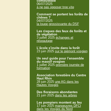
combustible
06/07/2025
à ne pas opposer trop vite
Comment se portent les forêts de
chênes ?
04/07/2025
la loupe grossissante du DSF
Les risques des feux de forêts et
de végétation
3 juillet 2025
échanges et
réseautage
L'école s'invite dans la forêt
23 juin 2025
sur le piémont vosgien
Un seul guide pour l'ensemble
du massif vosgien
1 juillet 2025
première journée de
formation
Association forestière du Centre
Haut Rhin
28 juin 2025
une AG dans les
Hautes Vosges
Des floraisons abondantes
21 juin 2025
dans les arbres
Les pompiers montent au feu
17 juin 2025
manoeuvres DFCI
dans les Vosges du Nord