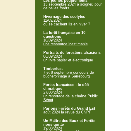
Les jeunes peuplements
13 septembre 2024
à soigner, pour
de belles forêts
Hivernage des scolytes
11/09/2024
où se cachent ils en hiver ?
La forêt française en 10
questions
10/09/2024
une ressource inestimable
Portraits de forestiers alsaciens
06/09/2024
un livre papier et électronique
Timberfest
7 et 8 septembre
concours de
bûcheronnage à Sarrebourg
Forêts françaises : le défi
climatique
27/08/2024
un reportage de la chaîne Public
Sénat
Parlons Forêts du Grand Est
août 2024
la revue du CNPF
Un Maître des Eaux et Forêts
nous quitte
19/08/2024