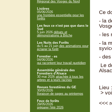
Régional des Vosges du Nord
Lisières
Ce do
05/06/2026
une frontière essentielle pour les
forêts
- la 
Vosg
Les feux ce n'est pas que dans le
Sud
5 juin 2026
débats et
- les
démonstrations à Bitche
- la 
Les Nuits des Forêts
du 5 au 21 juin
des animations pour
syvic
éclairer la forêt
- des
Forestier - es
04/06/2026
qui racontent leur travail quotidien
Le do
Alsac
Assemblée générale des
Forestiers d'Alsace
30 mai 2026
attachée à tous les
arbres et à leurs racines
Lieu 
Revues forestières du GE
30/05/2026
> voi
floraison de pages au printemps
Feux de forêts
<<<
r
29/05/2026
préparer l'été 2026