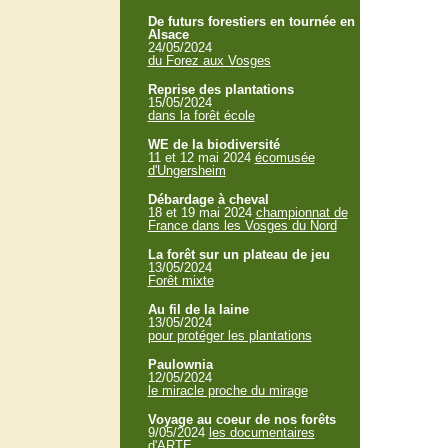
De futurs forestiers en tournée en
Alsace
24/05/2024
du Forez aux Vosges
Reprise des plantations
15/05/2024
dans la forêt école
WE de la biodiversité
11 et 12 mai 2024
écomusée
d'Ungersheim
Débardage à cheval
18 et 19 mai 2024
championnat de
France dans les Vosges du Nord
La forêt sur un plateau de jeu
13/05/2024
Forêt mixte
Au fil de la laine
13/05/2024
pour protéger les plantations
Paulownia
12/05/2024
le miracle proche du mirage
Voyage au coeur de nos forêts
9/05/2024
les documentaires
d'ARTE