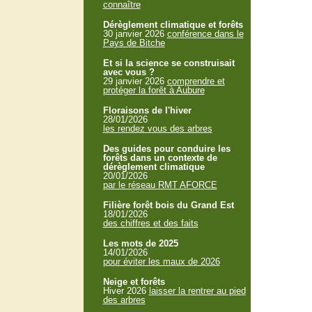
connaître
Dérèglement climatique et forêts
30 janvier 2026
conférence dans le
Pays de Bitche
Et si la science se construisait
avec vous ?
29 janvier 2026
comprendre et
protéger la forêt à Aubure
Floraisons de l'hiver
28/01/2026
les rendez vous des arbres
Des guides pour conduire les
forêts dans un contexte de
dérèglement climatique
20/01/2026
par le réseau RMT AFORCE
Filière forêt bois du Grand Est
18/01/2026
des chiffres et des faits
Les mots de 2025
14/01/2026
pour éviter les maux de 2026
Neige et forêts
Hiver 2026
laisser la rentrer au pied
des arbres