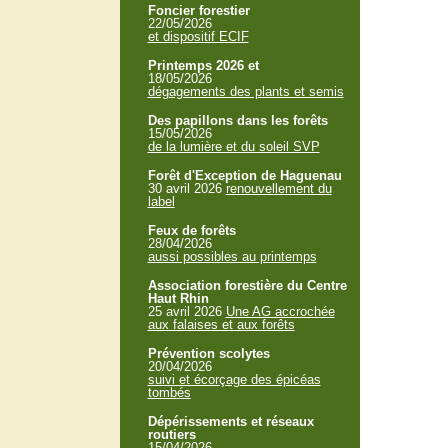
Foncier forestier
22/05/2026
et dispositif ECIF
Printemps 2026 et
18/05/2026
dégagements des plants et semis
Des papillons dans les forêts
15/05/2026
de la lumière et du soleil SVP
Forêt d'Exception de Haguenau
30 avril 2026
renouvellement du
label
Feux de forêts
28/04/2026
aussi possibles au printemps
Association forestière du Centre
Haut Rhin
25 avril 2026
Une AG accrochée
aux falaises et aux forêts
Prévention scolytes
20/04/2026
suivi et écorçage des épicéas
tombés
Dépérissements et réseaux
routiers
15/04/2026