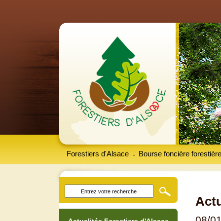
Forestiers d'Alsace
Bourse foncière forestièr
-
Actu
08/0