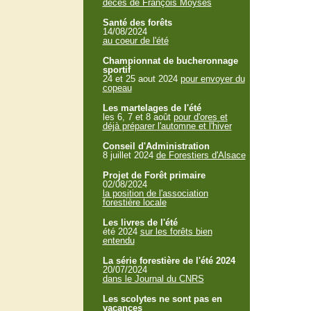
décès de François Moyses
Santé des forêts
14/08/2024
au coeur de l'été
Championnat de bucheronnage
sportif
24 et 25 aout 2024
pour envoyer du
copeau
Les martelages de l'été
les 6, 7 et 8 août
pour d'ores et
déjà préparer l'automne et l'hiver
Conseil d'Administration
8 juillet 2024
de Forestiers d'Alsace
Projet de Forêt primaire
02/08/2024
la position de l'association
forestière locale
Les livres de l'été
été 2024
sur les forêts bien
entendu
La série forestière de l'été 2024
20/07/2024
dans le Journal du CNRS
Les scolytes ne sont pas en
vacances