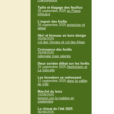
champignons
Taille et élagage des feuillus
26 septembre 2025
en Plaine
d'Alsace
L'espoir des forêts
26 septembre 2025
projection et
débat
Abri et bivouac en bois design
26/09/2025
col des Vosges et col des Alpes
Croissance des forêts
25/09/2025
rallongée mais ralentie
Deux soirées débat sur les forêts
26 septembre 2025
Herrlisheim et
La Vancelle
Les forestiers se redressent
12 septembre 2025
dans la vallée
de Villé
Marché du bois
15/09/2025
tension sur la matière en
septembre
Le climat de l'été 2025
06/09/2025