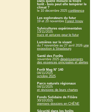
Dans quelle mesure la filière
forêt - bois peut elle tempérer le
climat ?
le 10 décembre 2025
conférence
Les explorateurs du futur
19 et 20 novembre
Forest Innov
Sylvicultures expérimentales
13/11/2025
trucs et astuces pour le futur
Lumières sur le vivant
du 7 novembre au 27 avril 2026
une
exposition à Strasbourg
Santé des Forêts
novembre 2025
dépérissements
des essences principales et alertes
Forêt Mag N° 140
04/11/2025
octobre 2025
Parcs naturels régionaux
04/11/2025
et révisions de leurs chartes
Fonds Solidaire de Filière
30/10/2025
premiers dossiers en CHÊNE
Sécurité dans les forêts