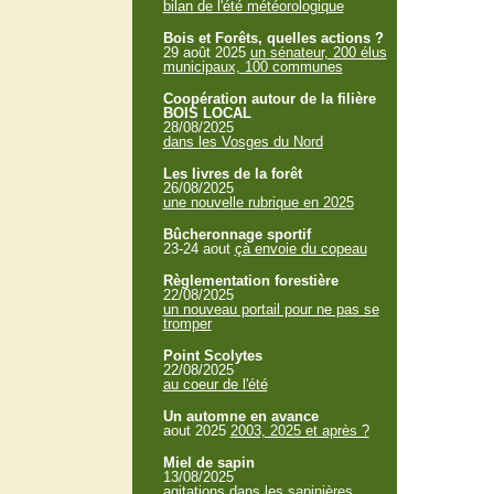
bilan de l'été météorologique
Bois et Forêts, quelles actions ?
29 août 2025
un sénateur, 200 élus
municipaux, 100 communes
Coopération autour de la filière
BOIS LOCAL
28/08/2025
dans les Vosges du Nord
Les livres de la forêt
26/08/2025
une nouvelle rubrique en 2025
Bûcheronnage sportif
23-24 aout
çà envoie du copeau
Règlementation forestière
22/08/2025
un nouveau portail pour ne pas se
tromper
Point Scolytes
22/08/2025
au coeur de l'été
Un automne en avance
aout 2025
2003, 2025 et après ?
Miel de sapin
13/08/2025
agitations dans les sapinières