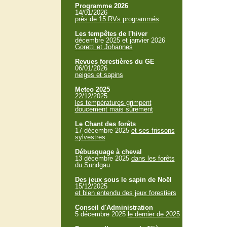
Programme 2026
14/01/2026
près de 15 RVs programmés
Les tempêtes de l'hiver
décembre 2025 et janvier 2026
Goretti et Johannes
Revues forestières du GE
06/01/2026
neiges et sapins
Meteo 2025
22/12/2025
les températures grimpent
doucement mais sûrement
Le Chant des forêts
17 décembre 2025
et ses frissons
sylvestres
Débusquage à cheval
13 décembre 2025
dans les forêts
du Sundgau
Des jeux sous le sapin de Noël
15/12/2025
et bien entendu des jeux forestiers
Conseil d'Administration
5 décembre 2025
le dernier de 2025