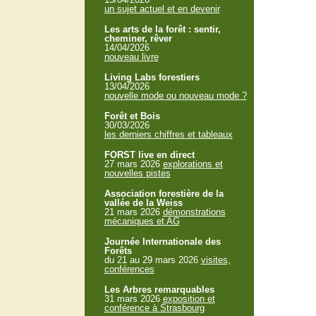
un sujet actuel et en devenir
Les arts de la forêt : sentir,
cheminer, rêver
14/04/2026
nouveau livre
Living Labs forestiers
13/04/2026
nouvelle mode ou nouveau mode ?
Forêt et Bois
30/03/2026
les derniers chiffres et tableaux
FORST live en direct
27 mars 2026
explorations et
nouvelles pistes
Association forestière de la
vallée de la Weiss
21 mars 2026
démonstrations
mécaniques et AG
Journée Internationale des
Forêts
du 21 au 29 mars 2026
visites,
conférences
Les Arbres remarquables
31 mars 2026
exposition et
conférence à Strasbourg