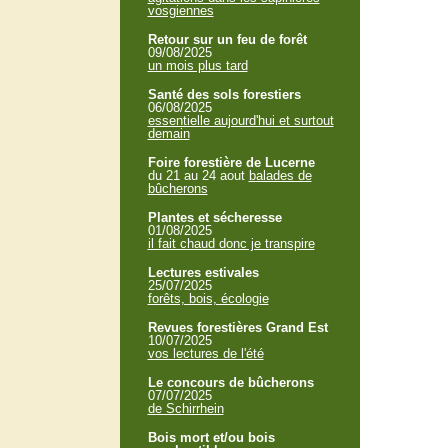
vosgiennes
Retour sur un feu de forêt
09/08/2025
un mois plus tard
Santé des sols forestiers
06/08/2025
essentielle aujourd'hui et surtout
demain
Foire forestière de Lucerne
du 21 au 24 aout
balades de
bûcherons
Plantes et sécheresse
01/08/2025
il fait chaud donc je transpire
Lectures estivales
25/07/2025
forêts, bois, écologie
Revues forestières Grand Est
10/07/2025
vos lectures de l'été
Le concours de bûcherons
07/07/2025
de Schirrhein
Bois mort et/ou bois