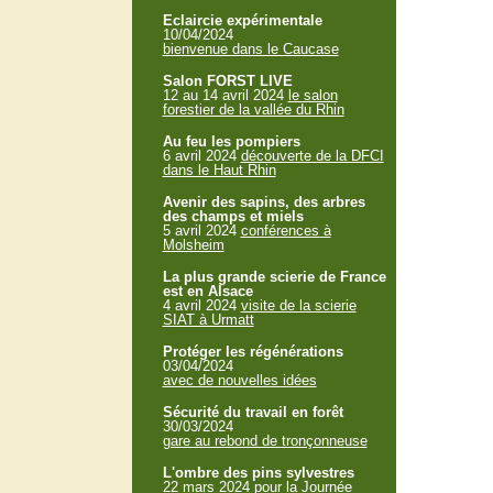
Eclaircie expérimentale
10/04/2024
bienvenue dans le Caucase
Salon FORST LIVE
12 au 14 avril 2024
le salon
forestier de la vallée du Rhin
Au feu les pompiers
6 avril 2024
découverte de la DFCI
dans le Haut Rhin
Avenir des sapins, des arbres
des champs et miels
5 avril 2024
conférences à
Molsheim
La plus grande scierie de France
est en Alsace
4 avril 2024
visite de la scierie
SIAT à Urmatt
Protéger les régénérations
03/04/2024
avec de nouvelles idées
Sécurité du travail en forêt
30/03/2024
gare au rebond de tronçonneuse
L'ombre des pins sylvestres
22 mars 2024
pour la Journée