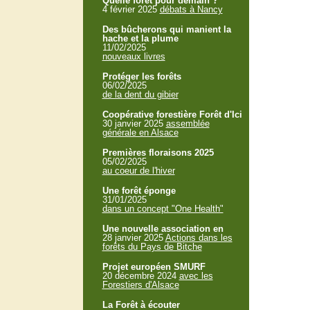
Quelle forêt pour demain ?
4 février 2025
débats à Nancy
Des bûcherons qui manient la
hache et la plume
11/02/2025
nouveaux livres
Protéger les forêts
06/02/2025
de la dent du gibier
Coopérative forestière Forêt d'Ici
30 janvier 2025
assemblée
générale en Alsace
Premières floraisons 2025
05/02/2025
au coeur de l'hiver
Une forêt éponge
31/01/2025
dans un concept "One Health"
Une nouvelle association en
28 janvier 2025
Actions dans les
forêts du Pays de Bitche
Projet européen SMURF
20 décembre 2024
avec les
Forestiers d'Alsace
La Forêt à écouter