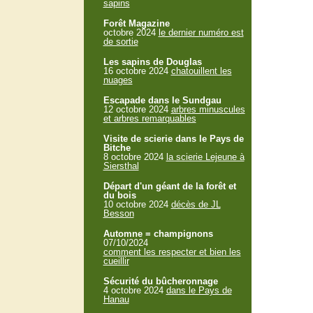
sapins
Forêt Magazine
octobre 2024
le dernier numéro est
de sortie
Les sapins de Douglas
16 octobre 2024
chatouillent les
nuages
Escapade dans le Sundgau
12 octobre 2024
arbres minuscules
et arbres remarquables
Visite de scierie dans le Pays de
Bitche
8 octobre 2024
la scierie Lejeune à
Siersthal
Départ d'un géant de la forêt et
du bois
10 octobre 2024
décès de JL
Besson
Automne = champignons
07/10/2024
comment les respecter et bien les
cueillir
Sécurité du bûcheronnage
4 octobre 2024
dans le Pays de
Hanau