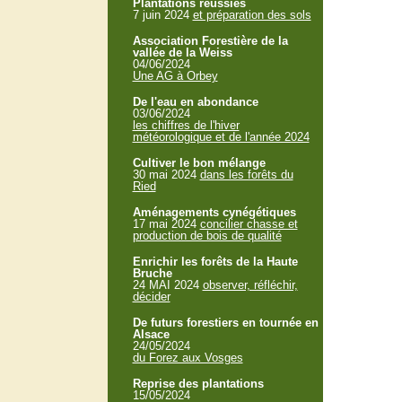
Plantations réussies
7 juin 2024
et préparation des sols
Association Forestière de la
vallée de la Weiss
04/06/2024
Une AG à Orbey
De l'eau en abondance
03/06/2024
les chiffres de l'hiver
météorologique et de l'année 2024
Cultiver le bon mélange
30 mai 2024
dans les forêts du
Ried
Aménagements cynégétiques
17 mai 2024
concilier chasse et
production de bois de qualité
Enrichir les forêts de la Haute
Bruche
24 MAI 2024
observer, réfléchir,
décider
De futurs forestiers en tournée en
Alsace
24/05/2024
du Forez aux Vosges
Reprise des plantations
15/05/2024