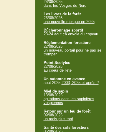
28/08/2025
dans les Vosges du Nord
Les livres de la forêt
26/08/2025
une nouvelle rubrique en 2025
Bûcheronnage sportif
23-24 aout
çà envoie du copeau
Règlementation forestière
22/08/2025
un nouveau portail pour ne pas se
tromper
Point Scolytes
22/08/2025
au coeur de l'été
Un automne en avance
aout 2025
2003, 2025 et après ?
Miel de sapin
13/08/2025
agitations dans les sapinières
vosgiennes
Retour sur un feu de forêt
09/08/2025
un mois plus tard
Santé des sols forestiers
06/08/2025