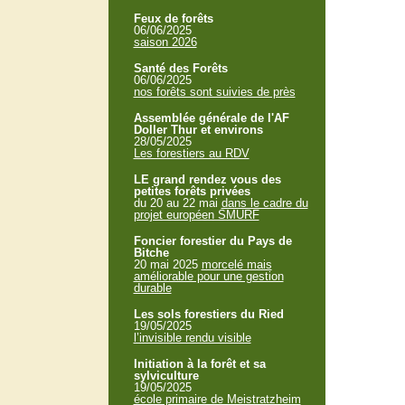
Feux de forêts
06/06/2025
saison 2026
Santé des Forêts
06/06/2025
nos forêts sont suivies de près
Assemblée générale de l'AF
Doller Thur et environs
28/05/2025
Les forestiers au RDV
LE grand rendez vous des
petites forêts privées
du 20 au 22 mai
dans le cadre du
projet européen SMURF
Foncier forestier du Pays de
Bitche
20 mai 2025
morcelé mais
améliorable pour une gestion
durable
Les sols forestiers du Ried
19/05/2025
l’invisible rendu visible
Initiation à la forêt et sa
sylviculture
19/05/2025
école primaire de Meistratzheim