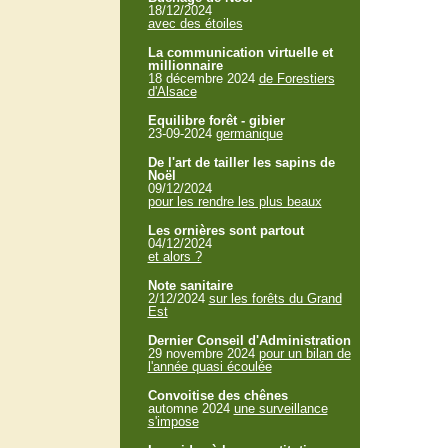
18/12/2024
avec des étoiles
La communication virtuelle et
millionnaire
18 décembre 2024
de Forestiers
d'Alsace
Equilibre forêt - gibier
23-09-2024
germanique
De l'art de tailler les sapins de
Noël
09/12/2024
pour les rendre les plus beaux
Les ornières sont partout
04/12/2024
et alors ?
Note sanitaire
2/12/2024
sur les forêts du Grand
Est
Dernier Conseil d'Administration
29 novembre 2024
pour un bilan de
l'année quasi écoulée
Convoitise des chênes
automne 2024
une surveillance
s'impose