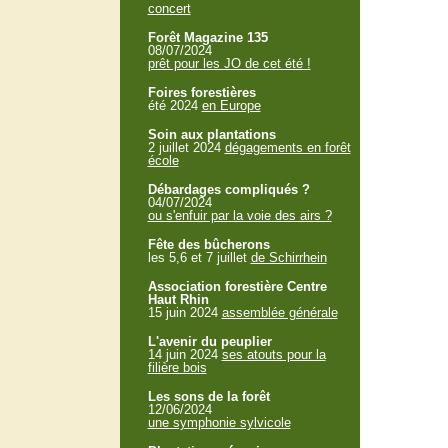
concert
Forêt Magazine 135
08/07/2024
prêt pour les JO de cet été !
Foires forestières
été 2024
en Europe
Soin aux plantations
2 juillet 2024
dégagements en forêt
école
Débardages compliqués ?
04/07/2024
ou s'enfuir par la voie des airs ?
Fête des bûcherons
les 5,6 et 7 juillet
de Schirrhein
Association forestière Centre
Haut Rhin
15 juin 2024
assemblée générale
L'avenir du peuplier
14 juin 2024
ses atouts pour la
filière bois
Les sons de la forêt
12/06/2024
une symphonie sylvicole