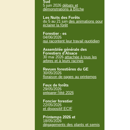
Sud
5 juin 2026
débats et
démonstrations à Bitche
Les Nuits des Forêts
du 5 au 21 juin
des animations pour
éclairer la forêt
Forestier - es
04/06/2026
qui racontent leur travail quotidien
Assemblée générale des
Forestiers d'Alsace
30 mai 2026
attachée à tous les
arbres et à leurs racines
Revues forestières du GE
30/05/2026
floraison de pages au printemps
Feux de forêts
29/05/2026
préparer l'été 2026
Foncier forestier
22/05/2026
et dispositif ECIF
Printemps 2026 et
18/05/2026
dégagements des plants et semis