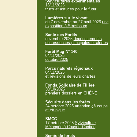
Sylvicultures expérimentales
13/11/2025
trucs et astuces pour le futur
Lumières sur le vivant
du 7 novembre au 27 avril 2026
une
exposition à Strasbourg
Santé des Forêts
novembre 2025
dépérissements
des essences principales et alertes
Forêt Mag N° 140
04/11/2025
octobre 2025
Parcs naturels régionaux
04/11/2025
et révisions de leurs chartes
Fonds Solidaire de Filière
30/10/2025
premiers dossiers en CHÊNE
Sécurité dans les forêts
24 octobre 2025
attention çà coupe
et çà pique
SMCC
17 octobre 2025
Sylviculture
Mélangée à Couvert Continu
Semis de forêts