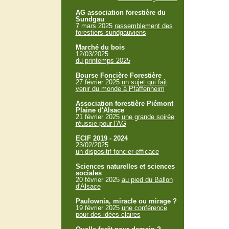
AG association forestière du
Sundgau
7 mars 2025
rassemblement des
forestiers sundgauviens
Marché du bois
12/03/2025
du printemps 2025
Bourse Foncière Forestière
27 février 2025
un sujet qui fait
venir du monde à Pfaffenheim
Association forestière Piémont
Plaine d'Alsace
21 février 2025
une grande soirée
réussie pour l'AG
ECIF 2019 - 2024
23/02/2025
un dispositif foncier efficace
Sciences naturelles et sciences
sociales
20 février 2025
au pied du Ballon
d'Alsace
Paulownia, miracle ou mirage ?
19 février 2025
une conférence
pour des idées claires