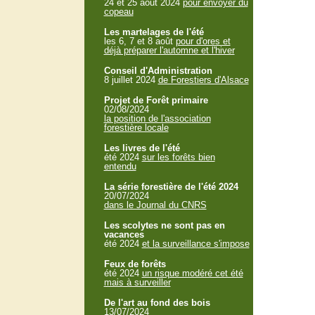
24 et 25 aout 2024
pour envoyer du
copeau
Les martelages de l'été
les 6, 7 et 8 août
pour d'ores et
déjà préparer l'automne et l'hiver
Conseil d'Administration
8 juillet 2024
de Forestiers d'Alsace
Projet de Forêt primaire
02/08/2024
la position de l'association
forestière locale
Les livres de l'été
été 2024
sur les forêts bien
entendu
La série forestière de l'été 2024
20/07/2024
dans le Journal du CNRS
Les scolytes ne sont pas en
vacances
été 2024
et la surveillance s'impose
Feux de forêts
été 2024
un risque modéré cet été
mais à surveiller
De l'art au fond des bois
13/07/2024