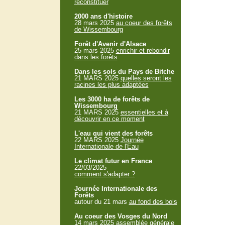
reconstituer
2000 ans d'histoire
28 mars 2025
au coeur des forêts
de Wissembourg
Forêt d'Avenir d'Alsace
25 mars 2025
enrichir et rebondir
dans les forêts
Dans les sols du Pays de Bitche
21 MARS 2025
quelles seront les
racines les plus adaptées
Les 3000 ha de forêts de
Wissembourg
21 MARS 2025
essentielles et à
découvrir en ce moment
L'eau qui vient des forêts
22 MARS 2025
Journée
Internationale de l'Eau
Le climat futur en France
22/03/2025
comment s'adapter ?
Journée Internationale des
Forêts
autour du 21 mars
au fond des bois
Au coeur des Vosges du Nord
14 mars 2025
assemblée générale