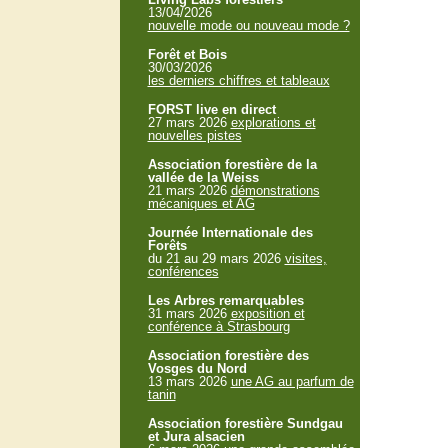
13/04/2026
nouvelle mode ou nouveau mode ?
Forêt et Bois
30/03/2026
les derniers chiffres et tableaux
FORST live en direct
27 mars 2026
explorations et
nouvelles pistes
Association forestière de la
vallée de la Weiss
21 mars 2026
démonstrations
mécaniques et AG
Journée Internationale des
Forêts
du 21 au 29 mars 2026
visites,
conférences
Les Arbres remarquables
31 mars 2026
exposition et
conférence à Strasbourg
Association forestière des
Vosges du Nord
13 mars 2026
une AG au parfum de
tanin
Association forestière Sundgau
et Jura alsacien