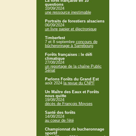
La forêt française en 10
questions
10/09/2024
une ressource inestimable
Portraits de forestiers alsaciens
06/09/2024
un livre papier et électronique
Timberfest
7 et 8 septembre
concours de
bûcheronnage à Sarrebourg
Forêts françaises : le défi
climatique
27/08/2024
un reportage de la chaîne Public
Sénat
Parlons Forêts du Grand Est
août 2024
la revue du CNPF
Un Maître des Eaux et Forêts
nous quitte
19/08/2024
décès de François Moyses
Santé des forêts
14/08/2024
au coeur de l'été
Championnat de bucheronnage
sportif