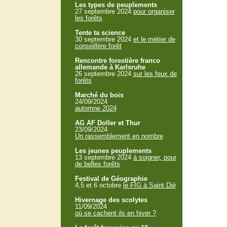
Les types de peuplements
27 septembre 2024
pour organiser
les forêts
Tente ta science
30 septembre 2024
et le métier de
conseillère forêt
Rencontre forestière franco
allemande à Karlsruhe
26 septembre 2024
sur les feux de
forêts
Marché du bois
24/09/2024
automne 2024
AG AF Doller et Thur
23/09/2024
Un rassemblement en nombre
Les jeunes peuplements
13 septembre 2024
à soigner, pour
de belles forêts
Festival de Géographie
4,5 et 6 octobre
le FIG à Saint Dié
Hivernage des scolytes
11/09/2024
où se cachent ils en hiver ?