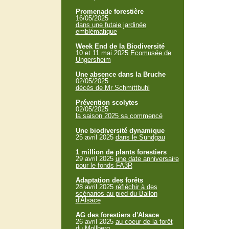
Promenade forestière
16/05/2025
dans une futaie jardinée
emblématique
Week End de la Biodiversité
10 et 11 mai 2025
Ecomusée de
Ungersheim
Une absence dans la Bruche
02/05/2025
décès de Mr Schmittbuhl
Prévention scolytes
02/05/2025
la saison 2025 sa commencé
Une biodiversité dynamique
25 avril 2025
dans le Sundgau
1 million de plants forestiers
29 avril 2025
une date anniversaire
pour le fonds FA3R
Adaptation des forêts
28 avril 2025
réfléchir à des
scénarios au pied du Ballon
d'Alsace
AG des forestiers d'Alsace
26 avril 2025
au coeur de la forêt
du Mollberg