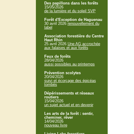
Des papillons dans les forêts
15/05/2026
de la lumière et du soleil SVP
Forêt d'Exception de Haguenau
30 avril 2026
renouvellement du
label
Association forestière du Centre
Haut Rhin
25 avril 2026
Une AG accrochée
aux falaises et aux forêts
Feux de forêts
28/04/2026
aussi possibles au printemps
Prévention scolytes
20/04/2026
suivi et écorçage des épicéas
tombés
Dépérissements et réseaux
routiers
15/04/2026
un sujet actuel et en devenir
Les arts de la forêt : sentir,
cheminer, rêver
14/04/2026
nouveau livre
Living Labs forestiers