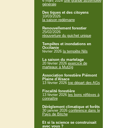
6 mars 2026
une grande assemblée
générale
Des tiques et des citoyens
10/03/2026
la saison redémarre
Renouvellement forestier
25/02/2026
réouverture du guichet unique
Tempêtes et inondations en
Occitanie
février 2026
la tempête Nils
La saison du martelage
20 février 2026
exercice de
marteaux à Mutzig
Association forestière Piémont
Plaine d'Alsace
13 février 2026
top départ des AGs
Fiscalité forestière
13 février 2026
les bons réflèxes à
connaître
Dérèglement climatique et forêts
30 janvier 2026
conférence dans le
Pays de Bitche
Et si la science se construisait
avec vous ?