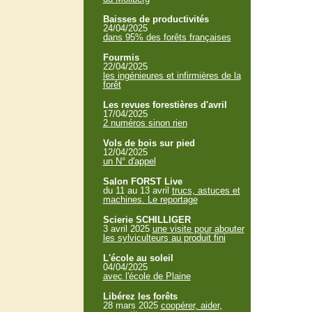
Baisses de productivités
24/04/2025
dans 95% des forêts françaises
Fourmis
22/04/2025
les ingénieures et infirmières de la
forêt
Les revues forestières d'avril
17/04/2025
2 numéros sinon rien
Vols de bois sur pied
12/04/2025
un N° d'appel
Salon FORST Live
du 11 au 13 avril
trucs, astuces et
machines. Le reportage
Scierie SCHILLIGER
3 avril 2025
une visite pour abouter
les sylviculteurs au produit fini
L'école au soleil
04/04/2025
avec l'école de Plaine
Libérez les forêts
28 mars 2025
coopérer, aider,