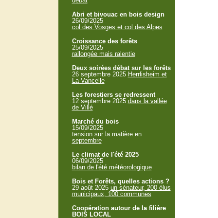
débat
Abri et bivouac en bois design
26/09/2025
col des Vosges et col des Alpes
Croissance des forêts
25/09/2025
rallongée mais ralentie
Deux soirées débat sur les forêts
26 septembre 2025
Herrlisheim et
La Vancelle
Les forestiers se redressent
12 septembre 2025
dans la vallée
de Villé
Marché du bois
15/09/2025
tension sur la matière en
septembre
Le climat de l'été 2025
06/09/2025
bilan de l'été météorologique
Bois et Forêts, quelles actions ?
29 août 2025
un sénateur, 200 élus
municipaux, 100 communes
Coopération autour de la filière
BOIS LOCAL