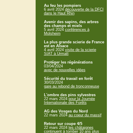
Au feu les pompiers
6 avril 2024
découverte de la DFCI
dans le Haut Rhin
Avenir des sapins, des arbres
des champs et miels
5 avril 2024
conférences à
Molsheim
La plus grande scierie de France
est en Alsace
4 avril 2024
visite de la scierie
SIAT à Urmatt
Protéger les régénérations
03/04/2024
avec de nouvelles idées
Sécurité du travail en forêt
30/03/2024
gare au rebond de tronçonneuse
L'ombre des pins sylvestres
22 mars 2024
pour la Journée
Internationale des Forêts
AG des Vosges du Nord
22 mars 2024
au coeur du massif
Retour sur coupe 4/5
22 mars 2024
les châtaignes
continuent à tomber 10 ans plus