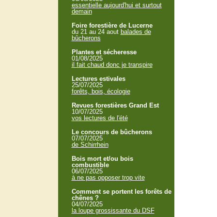
essentielle aujourd'hui et surtout
demain
Foire forestière de Lucerne
du 21 au 24 aout
balades de
bûcherons
Plantes et sécheresse
01/08/2025
il fait chaud donc je transpire
Lectures estivales
25/07/2025
forêts, bois, écologie
Revues forestières Grand Est
10/07/2025
vos lectures de l'été
Le concours de bûcherons
07/07/2025
de Schirrhein
Bois mort et/ou bois
combustible
06/07/2025
à ne pas opposer trop vite
Comment se portent les forêts de
chênes ?
04/07/2025
la loupe grossissante du DSF