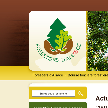
Forestiers d'Alsace
Bourse foncière forestièr
-
Actu
11/0