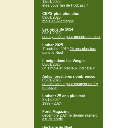
12/01/2025
êtes vous fan de Podcast ?
CBPS plus plus plus
09/01/2025
mais en Allemagne
Les mots de 2024
08/01/2025
une synthèse pour prendre du recul
Lothar 2025
11 octobre 2019
25 ans plus tard
dans le Ried
Il neige dans les Vosges
05/01/2025
un simple et précieux indicateur
Aides forestières nombreuses
05/01/2025
un simulateur pour essayer de s'y
retrouver
Lothar : 25 ans plus tard
27/12/2024
1999 - 2024
Forêt Magazine
décembre 2024
le dernier numéro
est de sortie
Bûchage de Noël