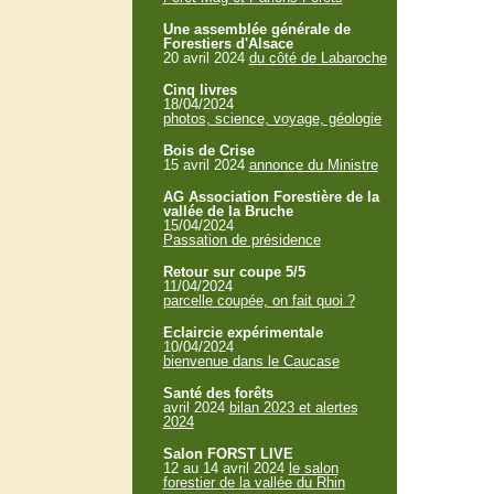
Une assemblée générale de
Forestiers d'Alsace
20 avril 2024
du côté de Labaroche
Cinq livres
18/04/2024
photos, science, voyage, géologie
Bois de Crise
15 avril 2024
annonce du Ministre
AG Association Forestière de la
vallée de la Bruche
15/04/2024
Passation de présidence
Retour sur coupe 5/5
11/04/2024
parcelle coupée, on fait quoi ?
Eclaircie expérimentale
10/04/2024
bienvenue dans le Caucase
Santé des forêts
avril 2024
bilan 2023 et alertes
2024
Salon FORST LIVE
12 au 14 avril 2024
le salon
forestier de la vallée du Rhin