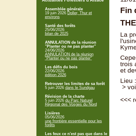
Actualités Forestiers d'Alsace
Fin
Assemblée générale
19 juin 2026
Doller, Thur et
environs
THE
Santé des forêts
25/06/2026
La pr
bilan de 2025
l'usi
ANNULATION de la réunion
Kymen
"Planter ou ne pas planter"
24/06/2026
ANNULATION de la réunion
Cepen
"Planter ou ne pas planter"
trois
Les défis du bois
et de
22/06/2026
édition 2026
Lieu 
Retrouver les limites de sa forêt
> voi
5 juin 2026
dans le Sundgau
Révision de la charte
<<<
r
5 juin 2026
du Parc Naturel
Régional des Vosges du Nord
Lisières
05/06/2026
une frontière essentielle pour les
forêts
Les feux ce n'est pas que dans le