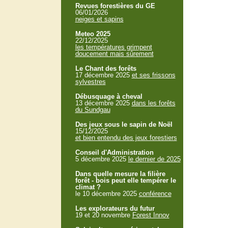
Revues forestières du GE
06/01/2026
neiges et sapins
Meteo 2025
22/12/2025
les températures grimpent
doucement mais sûrement
Le Chant des forêts
17 décembre 2025
et ses frissons
sylvestres
Débusquage à cheval
13 décembre 2025
dans les forêts
du Sundgau
Des jeux sous le sapin de Noël
15/12/2025
et bien entendu des jeux forestiers
Conseil d'Administration
5 décembre 2025
le dernier de 2025
Dans quelle mesure la filière
forêt - bois peut elle tempérer le
climat ?
le 10 décembre 2025
conférence
Les explorateurs du futur
19 et 20 novembre
Forest Innov