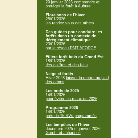
29 janvier 2026
comprendre et
protéger la forêt à Aubure
Floraisons de l'hiver
28/01/2026
les rendez vous des arbres
Des guides pour conduire les
forêts dans un contexte de
dérèglement climatique
20/01/2026
par le réseau RMT AFORCE
Filière forêt bois du Grand Est
18/01/2026
des chiffres et des faits
Neige et forêts
Hiver 2026
laisser la rentrer au pied
des arbres
Les mots de 2025
14/01/2026
pour éviter les maux de 2026
Programme 2026
14/01/2026
près de 15 RVs programmés
Les tempêtes de l'hiver
décembre 2025 et janvier 2026
Goretti et Johannes