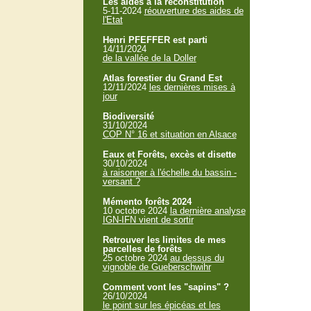
Les aides à la reconstitution
5-11-2024
réouverture des aides de
l'Etat
Henri PFEFFER est parti
14/11/2024
de la vallée de la Doller
Atlas forestier du Grand Est
12/11/2024
les dernières mises à
jour
Biodiversité
31/10/2024
COP N° 16 et situation en Alsace
Eaux et Forêts, excès et disette
30/10/2024
à raisonner à l'échelle du bassin -
versant ?
Mémento forêts 2024
10 octobre 2024
la dernière analyse
IGN-IFN vient de sortir
Retrouver les limites de mes
parcelles de forêts
25 octobre 2024
au dessus du
vignoble de Gueberschwihr
Comment vont les "sapins" ?
26/10/2024
le point sur les épicéas et les