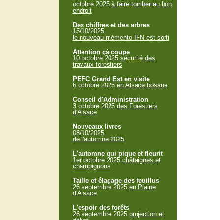
octobre 2025
à faire tomber au bon
endroit
Des chiffres et des arbres
15/10/2025
le nouveau mémento IFN est sorti
Attention çà coupe
10 octobre 2025
sécurité des
travaux forestiers
PEFC Grand Est en visite
6 octobre 2025
en Alsace bossue
Conseil d'Administration
3 octobre 2025
des Forestiers
d'Alsace
Nouveaux livres
08/10/2025
de l'automne 2025
L'automne qui pique et fleurit
1er octobre 2025
châtaignes et
champignons
Taille et élagage des feuillus
26 septembre 2025
en Plaine
d'Alsace
L'espoir des forêts
26 septembre 2025
projection et