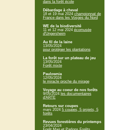
dans la forêt école
Débardage à cheval
18 et 19 mai 2024
championnat de
France dans les Vosges du Nord
WE de la biodiversité
11 et 12 mai 2024
écomusée
d'Ungersheim
Au fil de la laine
13/05/2024
pour protéger les plantations
La forêt sur un plateau de jeu
13/05/2024
Forêt mixte
Paulownia
12/05/2024
le miracle proche du mirage
Voyage au coeur de nos forêts
9/05/2024
les documentaires
d'ARTE
Retours sur coupes
mars 2024
5 coupes, 5 projets, 5
forêts
Revues forestières du printemps
23/04/2024
Forêt Mag et Parlons Forêts