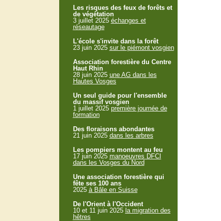
Les risques des feux de forêts et
de végétation
3 juillet 2025
échanges et
réseautage
L'école s'invite dans la forêt
23 juin 2025
sur le piémont vosgien
Association forestière du Centre
Haut Rhin
28 juin 2025
une AG dans les
Hautes Vosges
Un seul guide pour l'ensemble
du massif vosgien
1 juillet 2025
première journée de
formation
Des floraisons abondantes
21 juin 2025
dans les arbres
Les pompiers montent au feu
17 juin 2025
manoeuvres DFCI
dans les Vosges du Nord
Une association forestière qui
fête ses 100 ans
2025
à Bâle en Suisse
De l'Orient à l'Occident
10 et 11 juin 2025
la migration des
hêtres