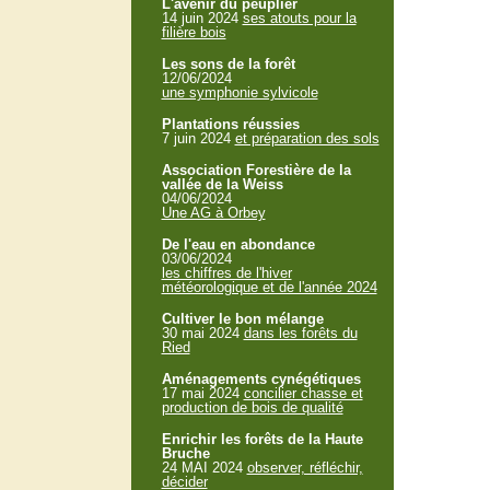
L'avenir du peuplier
14 juin 2024
ses atouts pour la
filière bois
Les sons de la forêt
12/06/2024
une symphonie sylvicole
Plantations réussies
7 juin 2024
et préparation des sols
Association Forestière de la
vallée de la Weiss
04/06/2024
Une AG à Orbey
De l'eau en abondance
03/06/2024
les chiffres de l'hiver
météorologique et de l'année 2024
Cultiver le bon mélange
30 mai 2024
dans les forêts du
Ried
Aménagements cynégétiques
17 mai 2024
concilier chasse et
production de bois de qualité
Enrichir les forêts de la Haute
Bruche
24 MAI 2024
observer, réfléchir,
décider