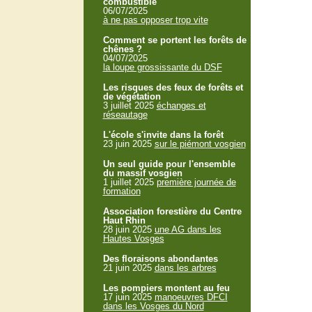
combustible
06/07/2025
à ne pas opposer trop vite
Comment se portent les forêts de
chênes ?
04/07/2025
la loupe grossissante du DSF
Les risques des feux de forêts et
de végétation
3 juillet 2025
échanges et
réseautage
L'école s'invite dans la forêt
23 juin 2025
sur le piémont vosgien
Un seul guide pour l'ensemble
du massif vosgien
1 juillet 2025
première journée de
formation
Association forestière du Centre
Haut Rhin
28 juin 2025
une AG dans les
Hautes Vosges
Des floraisons abondantes
21 juin 2025
dans les arbres
Les pompiers montent au feu
17 juin 2025
manoeuvres DFCI
dans les Vosges du Nord