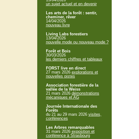
un sujet actuel et en devenir
Les arts de la forêt : sentir,
cheminer, rêver
14/04/2026
nouveau livre
Living Labs forestiers
13/04/2026
nouvelle mode ou nouveau mode ?
Forêt et Bois
30/03/2026
les derniers chiffres et tableaux
FORST live en direct
27 mars 2026
explorations et
nouvelles pistes
Association forestière de la
vallée de la Weiss
21 mars 2026
démonstrations
mécaniques et AG
Journée Internationale des
Forêts
du 21 au 29 mars 2026
visites,
conférences
Les Arbres remarquables
31 mars 2026
exposition et
conférence à Strasbourg