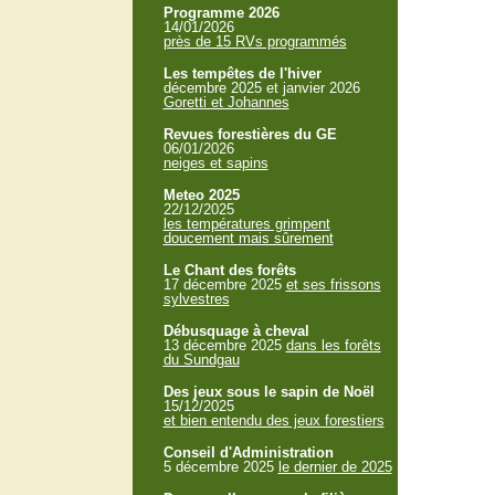
Programme 2026
14/01/2026
près de 15 RVs programmés
Les tempêtes de l'hiver
décembre 2025 et janvier 2026
Goretti et Johannes
Revues forestières du GE
06/01/2026
neiges et sapins
Meteo 2025
22/12/2025
les températures grimpent
doucement mais sûrement
Le Chant des forêts
17 décembre 2025
et ses frissons
sylvestres
Débusquage à cheval
13 décembre 2025
dans les forêts
du Sundgau
Des jeux sous le sapin de Noël
15/12/2025
et bien entendu des jeux forestiers
Conseil d'Administration
5 décembre 2025
le dernier de 2025