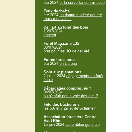
été 2024
et la surveillance s'impose
Feux de forêts
été 2024
un risque modéré cet été
mais à surveiller
De l'art au fond des bois
13/07/2024
concert
Forêt Magazine 135
08/07/2024
prêt pour les JO de cet été !
Foires forestières
été 2024
en Europe
Soin aux plantations
2 juillet 2024
dégagements en forêt
école
Débardages compliqués ?
04/07/2024
ou s'enfuir par la voie des airs ?
Fête des bûcherons
les 5,6 et 7 juillet
de Schirrhein
Association forestière Centre
Haut Rhin
15 juin 2024
assemblée générale