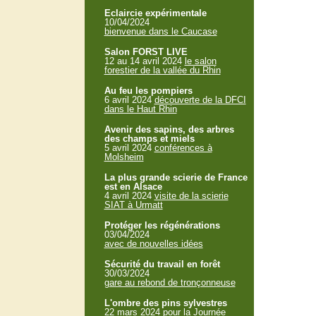
Eclaircie expérimentale
10/04/2024
bienvenue dans le Caucase
Salon FORST LIVE
12 au 14 avril 2024
le salon
forestier de la vallée du Rhin
Au feu les pompiers
6 avril 2024
découverte de la DFCI
dans le Haut Rhin
Avenir des sapins, des arbres
des champs et miels
5 avril 2024
conférences à
Molsheim
La plus grande scierie de France
est en Alsace
4 avril 2024
visite de la scierie
SIAT à Urmatt
Protéger les régénérations
03/04/2024
avec de nouvelles idées
Sécurité du travail en forêt
30/03/2024
gare au rebond de tronçonneuse
L'ombre des pins sylvestres
22 mars 2024
pour la Journée