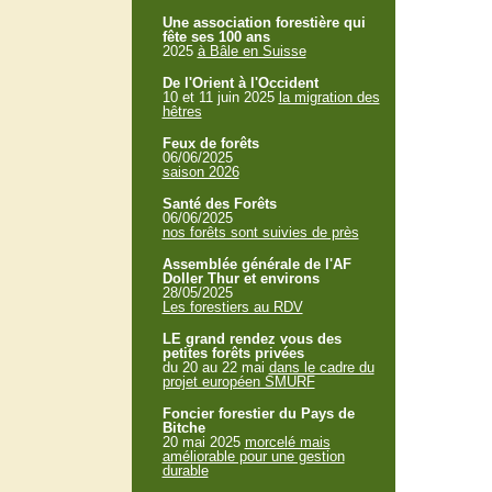
Une association forestière qui
fête ses 100 ans
2025
à Bâle en Suisse
De l'Orient à l'Occident
10 et 11 juin 2025
la migration des
hêtres
Feux de forêts
06/06/2025
saison 2026
Santé des Forêts
06/06/2025
nos forêts sont suivies de près
Assemblée générale de l'AF
Doller Thur et environs
28/05/2025
Les forestiers au RDV
LE grand rendez vous des
petites forêts privées
du 20 au 22 mai
dans le cadre du
projet européen SMURF
Foncier forestier du Pays de
Bitche
20 mai 2025
morcelé mais
améliorable pour une gestion
durable