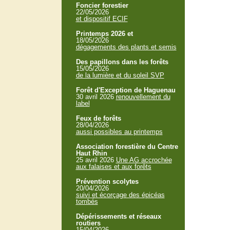
Foncier forestier
22/05/2026
et dispositif ECIF
Printemps 2026 et
18/05/2026
dégagements des plants et semis
Des papillons dans les forêts
15/05/2026
de la lumière et du soleil SVP
Forêt d'Exception de Haguenau
30 avril 2026
renouvellement du
label
Feux de forêts
28/04/2026
aussi possibles au printemps
Association forestière du Centre
Haut Rhin
25 avril 2026
Une AG accrochée
aux falaises et aux forêts
Prévention scolytes
20/04/2026
suivi et écorçage des épicéas
tombés
Dépérissements et réseaux
routiers
15/04/2026