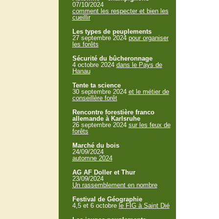
07/10/2024
comment les respecter et bien les
cueillir
Les types de peuplements
27 septembre 2024
pour organiser
les forêts
Sécurité du bûcheronnage
4 octobre 2024
dans le Pays de
Hanau
Tente ta science
30 septembre 2024
et le métier de
conseillère forêt
Rencontre forestière franco
allemande à Karlsruhe
26 septembre 2024
sur les feux de
forêts
Marché du bois
24/09/2024
automne 2024
AG AF Doller et Thur
23/09/2024
Un rassemblement en nombre
Festival de Géographie
4,5 et 6 octobre
le FIG à Saint Dié