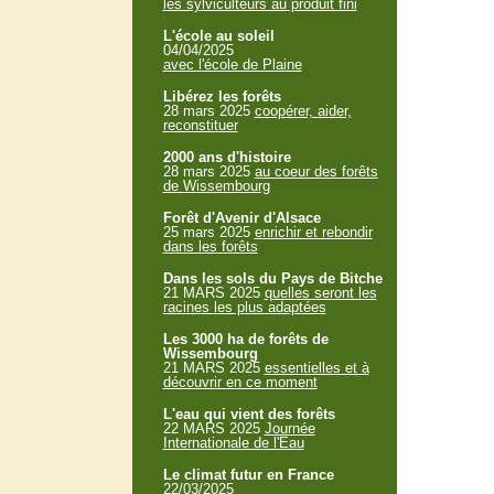
les sylviculteurs au produit fini
L'école au soleil
04/04/2025
avec l'école de Plaine
Libérez les forêts
28 mars 2025
coopérer, aider,
reconstituer
2000 ans d'histoire
28 mars 2025
au coeur des forêts
de Wissembourg
Forêt d'Avenir d'Alsace
25 mars 2025
enrichir et rebondir
dans les forêts
Dans les sols du Pays de Bitche
21 MARS 2025
quelles seront les
racines les plus adaptées
Les 3000 ha de forêts de
Wissembourg
21 MARS 2025
essentielles et à
découvrir en ce moment
L'eau qui vient des forêts
22 MARS 2025
Journée
Internationale de l'Eau
Le climat futur en France
22/03/2025