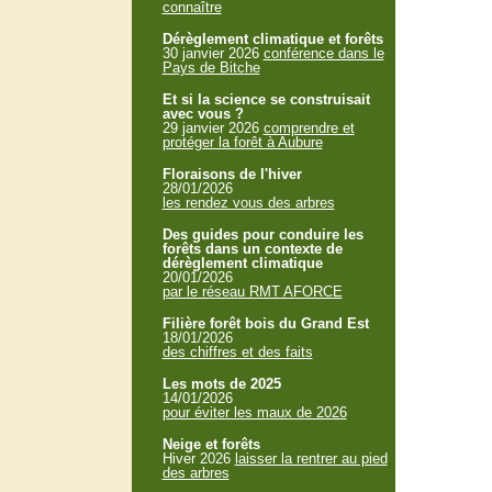
connaître
Dérèglement climatique et forêts
30 janvier 2026
conférence dans le
Pays de Bitche
Et si la science se construisait
avec vous ?
29 janvier 2026
comprendre et
protéger la forêt à Aubure
Floraisons de l'hiver
28/01/2026
les rendez vous des arbres
Des guides pour conduire les
forêts dans un contexte de
dérèglement climatique
20/01/2026
par le réseau RMT AFORCE
Filière forêt bois du Grand Est
18/01/2026
des chiffres et des faits
Les mots de 2025
14/01/2026
pour éviter les maux de 2026
Neige et forêts
Hiver 2026
laisser la rentrer au pied
des arbres