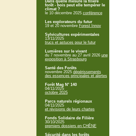
Dans quelle mesure la filière
forêt - bois peut elle tempérer le
climat ?
le 10 décembre 2025
conférence
Les explorateurs du futur
19 et 20 novembre
Forest Innov
Sylvicultures expérimentales
13/11/2025
trucs et astuces pour le futur
Lumières sur le vivant
du 7 novembre au 27 avril 2026
une
exposition à Strasbourg
Santé des Forêts
novembre 2025
dépérissements
des essences principales et alertes
Forêt Mag N° 140
04/11/2025
octobre 2025
Parcs naturels régionaux
04/11/2025
et révisions de leurs chartes
Fonds Solidaire de Filière
30/10/2025
premiers dossiers en CHÊNE
Sécurité dans les forêts