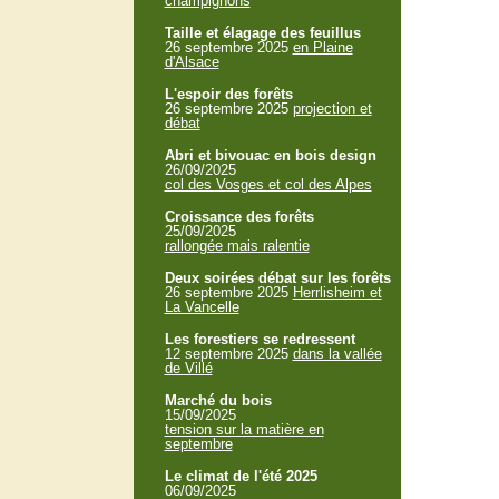
champignons
Taille et élagage des feuillus
26 septembre 2025
en Plaine
d'Alsace
L'espoir des forêts
26 septembre 2025
projection et
débat
Abri et bivouac en bois design
26/09/2025
col des Vosges et col des Alpes
Croissance des forêts
25/09/2025
rallongée mais ralentie
Deux soirées débat sur les forêts
26 septembre 2025
Herrlisheim et
La Vancelle
Les forestiers se redressent
12 septembre 2025
dans la vallée
de Villé
Marché du bois
15/09/2025
tension sur la matière en
septembre
Le climat de l'été 2025
06/09/2025