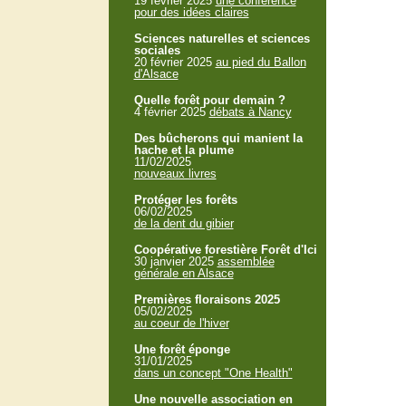
19 février 2025
une conférence
pour des idées claires
Sciences naturelles et sciences
sociales
20 février 2025
au pied du Ballon
d'Alsace
Quelle forêt pour demain ?
4 février 2025
débats à Nancy
Des bûcherons qui manient la
hache et la plume
11/02/2025
nouveaux livres
Protéger les forêts
06/02/2025
de la dent du gibier
Coopérative forestière Forêt d'Ici
30 janvier 2025
assemblée
générale en Alsace
Premières floraisons 2025
05/02/2025
au coeur de l'hiver
Une forêt éponge
31/01/2025
dans un concept "One Health"
Une nouvelle association en