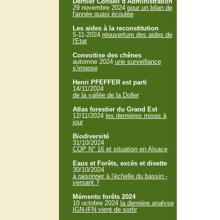
Dernier Conseil d'Administration
29 novembre 2024
pour un bilan de
l'année quasi écoulée
Les aides à la reconstitution
5-11-2024
réouverture des aides de
l'Etat
Convoitise des chênes
automne 2024
une surveillance
s'impose
Henri PFEFFER est parti
14/11/2024
de la vallée de la Doller
Atlas forestier du Grand Est
12/11/2024
les dernières mises à
jour
Biodiversité
31/10/2024
COP N° 16 et situation en Alsace
Eaux et Forêts, excès et disette
30/10/2024
à raisonner à l'échelle du bassin -
versant ?
Mémento forêts 2024
10 octobre 2024
la dernière analyse
IGN-IFN vient de sortir