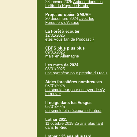
28 janvier 2025
Actions dans les
forêts du Pays de Bitche
Projet européen SMURF
20 décembre 2024
avec les
Forestiers d'Alsace
La Forêt à écouter
12/01/2025
êtes vous fan de Podcast ?
CBPS plus plus plus
09/01/2025
mais en Allemagne
Les mots de 2024
08/01/2025
une synthèse pour prendre du recul
Aides forestières nombreuses
05/01/2025
un simulateur pour essayer de s'y
retrouver
Il neige dans les Vosges
05/01/2025
un simple et précieux indicateur
Lothar 2025
11 octobre 2019
25 ans plus tard
dans le Ried
Lothar : 25 ans plus tard