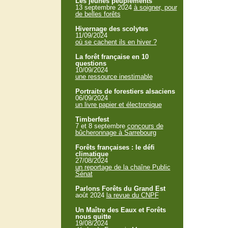
Les jeunes peuplements
13 septembre 2024
à soigner, pour
de belles forêts
Hivernage des scolytes
11/09/2024
où se cachent ils en hiver ?
La forêt française en 10
questions
10/09/2024
une ressource inestimable
Portraits de forestiers alsaciens
06/09/2024
un livre papier et électronique
Timberfest
7 et 8 septembre
concours de
bûcheronnage à Sarrebourg
Forêts françaises : le défi
climatique
27/08/2024
un reportage de la chaîne Public
Sénat
Parlons Forêts du Grand Est
août 2024
la revue du CNPF
Un Maître des Eaux et Forêts
nous quitte
19/08/2024