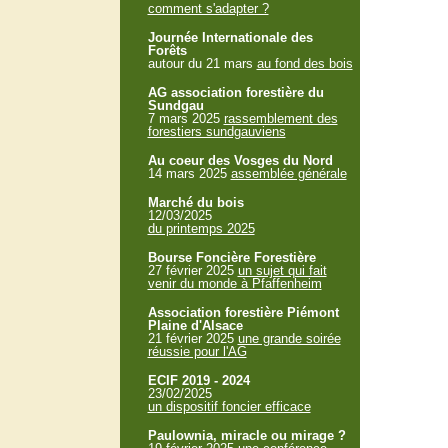
comment s'adapter ?
Journée Internationale des
Forêts
autour du 21 mars
au fond des bois
AG association forestière du
Sundgau
7 mars 2025
rassemblement des
forestiers sundgauviens
Au coeur des Vosges du Nord
14 mars 2025
assemblée générale
Marché du bois
12/03/2025
du printemps 2025
Bourse Foncière Forestière
27 février 2025
un sujet qui fait
venir du monde à Pfaffenheim
Association forestière Piémont
Plaine d'Alsace
21 février 2025
une grande soirée
réussie pour l'AG
ECIF 2019 - 2024
23/02/2025
un dispositif foncier efficace
Paulownia, miracle ou mirage ?