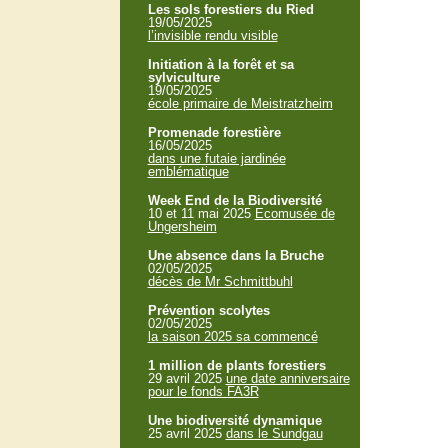
Les sols forestiers du Ried
19/05/2025
l’invisible rendu visible
Initiation à la forêt et sa
sylviculture
19/05/2025
école primaire de Meistratzheim
Promenade forestière
16/05/2025
dans une futaie jardinée
emblématique
Week End de la Biodiversité
10 et 11 mai 2025
Ecomusée de
Ungersheim
Une absence dans la Bruche
02/05/2025
décès de Mr Schmittbuhl
Prévention scolytes
02/05/2025
la saison 2025 sa commencé
1 million de plants forestiers
29 avril 2025
une date anniversaire
pour le fonds FA3R
Une biodiversité dynamique
25 avril 2025
dans le Sundgau