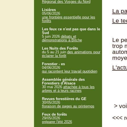
Régional des Vosges du Nord
Lisières
La pa
05/06/2026
une frontière essentielle pour les
Le te
forêts
Les feux ce n'est pas que dans le
Sud
5 juin 2026
débats et
Le pe
démonstrations à Bitche
trop 
Les Nuits des Forêts
autom
du 5 au 21 juin
des animations pour
éclairer la forêt
moye
Forestier - es
L'act
04/06/2026
qui racontent leur travail quotidien
Assemblée générale des
Forestiers d'Alsace
30 mai 2026
attachée à tous les
arbres et à leurs racines
Revues forestières du GE
30/05/2026
> voi
floraison de pages au printemps
Feux de forêts
<<<
r
29/05/2026
préparer l'été 2026