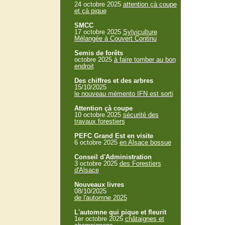
24 octobre 2025
attention çà coupe
et çà pique
SMCC
17 octobre 2025
Sylviculture
Mélangée à Couvert Continu
Semis de forêts
octobre 2025
à faire tomber au bon
endroit
Des chiffres et des arbres
15/10/2025
le nouveau mémento IFN est sorti
Attention çà coupe
10 octobre 2025
sécurité des
travaux forestiers
PEFC Grand Est en visite
6 octobre 2025
en Alsace bossue
Conseil d'Administration
3 octobre 2025
des Forestiers
d'Alsace
Nouveaux livres
08/10/2025
de l'automne 2025
L'automne qui pique et fleurit
1er octobre 2025
châtaignes et