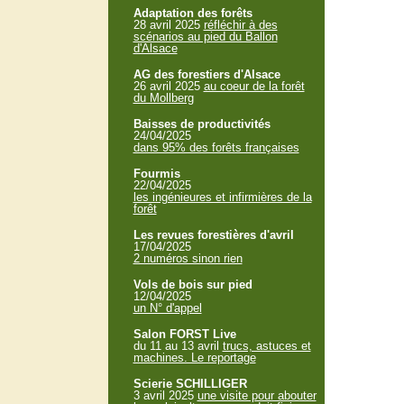
Adaptation des forêts
28 avril 2025
réfléchir à des
scénarios au pied du Ballon
d'Alsace
AG des forestiers d'Alsace
26 avril 2025
au coeur de la forêt
du Mollberg
Baisses de productivités
24/04/2025
dans 95% des forêts françaises
Fourmis
22/04/2025
les ingénieures et infirmières de la
forêt
Les revues forestières d'avril
17/04/2025
2 numéros sinon rien
Vols de bois sur pied
12/04/2025
un N° d'appel
Salon FORST Live
du 11 au 13 avril
trucs, astuces et
machines. Le reportage
Scierie SCHILLIGER
3 avril 2025
une visite pour abouter