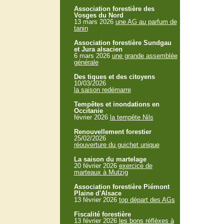
Association forestière des
Vosges du Nord
13 mars 2026
une AG au parfum de
tanin
Association forestière Sundgau
et Jura alsacien
6 mars 2026
une grande assemblée
générale
Des tiques et des citoyens
10/03/2026
la saison redémarre
Tempêtes et inondations en
Occitanie
février 2026
la tempête Nils
Renouvellement forestier
25/02/2026
réouverture du guichet unique
La saison du martelage
20 février 2026
exercice de
marteaux à Mutzig
Association forestière Piémont
Plaine d'Alsace
13 février 2026
top départ des AGs
Fiscalité forestière
13 février 2026
les bons réflèxes à