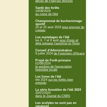
décès de François Moyses
Santé des forêts
14/08/2024
au coeur de l'été
Championnat de bucheronnage
sportif
24 et 25 aout 2024
pour envoyer du
copeau
Les martelages de l'été
les 6, 7 et 8 août
pour d'ores et
déjà préparer l'automne et l'hiver
Conseil d'Administration
8 juillet 2024
de Forestiers d'Alsace
Projet de Forêt primaire
02/08/2024
la position de l'association
forestière locale
Les livres de l'été
été 2024
sur les forêts bien
entendu
La série forestière de l'été 2024
20/07/2024
dans le Journal du CNRS
Les scolytes ne sont pas en
vacances