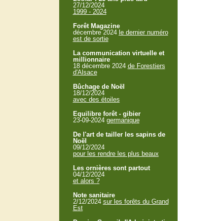
27/12/2024
1999 - 2024
Forêt Magazine
décembre 2024
le dernier numéro
est de sortie
La communication virtuelle et
millionnaire
18 décembre 2024
de Forestiers
d'Alsace
Bûchage de Noël
18/12/2024
avec des étoiles
Equilibre forêt - gibier
23-09-2024
germanique
De l'art de tailler les sapins de
Noël
09/12/2024
pour les rendre les plus beaux
Les ornières sont partout
04/12/2024
et alors ?
Note sanitaire
2/12/2024
sur les forêts du Grand
Est