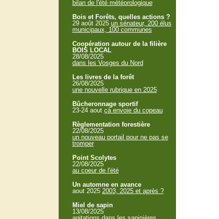
bilan de l'été météorologique
Bois et Forêts, quelles actions ?
29 août 2025
un sénateur, 200 élus
municipaux, 100 communes
Coopération autour de la filière
BOIS LOCAL
28/08/2025
dans les Vosges du Nord
Les livres de la forêt
26/08/2025
une nouvelle rubrique en 2025
Bûcheronnage sportif
23-24 aout
çà envoie du copeau
Règlementation forestière
22/08/2025
un nouveau portail pour ne pas se
tromper
Point Scolytes
22/08/2025
au coeur de l'été
Un automne en avance
aout 2025
2003, 2025 et après ?
Miel de sapin
13/08/2025
agitations dans les sapinières