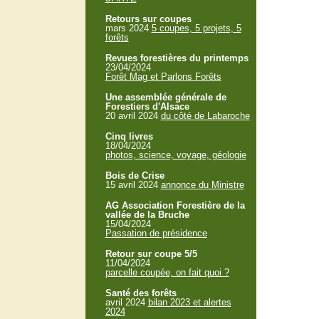
Retours sur coupes
mars 2024
5 coupes, 5 projets, 5
forêts
Revues forestières du printemps
23/04/2024
Forêt Mag et Parlons Forêts
Une assemblée générale de
Forestiers d'Alsace
20 avril 2024
du côté de Labaroche
Cinq livres
18/04/2024
photos, science, voyage, géologie
Bois de Crise
15 avril 2024
annonce du Ministre
AG Association Forestière de la
vallée de la Bruche
15/04/2024
Passation de présidence
Retour sur coupe 5/5
11/04/2024
parcelle coupée, on fait quoi ?
Santé des forêts
avril 2024
bilan 2023 et alertes
2024