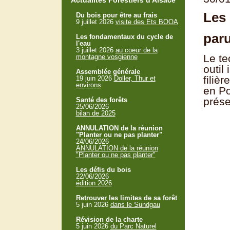
Actualités Forestiers d'Alsace
Les 
Du bois pour être au frais
9 juillet 2026
visite des Ets BOOA
par
Les fondamentaux du cycle de
l'eau
3 juillet 2026
au coeur de la
Le te
montagne vosgienne
outil
Assemblée générale
filie
19 juin 2026
Doller, Thur et
environs
en Po
prés
Santé des forêts
25/06/2026
bilan de 2025
ANNULATION de la réunion
"Planter ou ne pas planter"
24/06/2026
ANNULATION de la réunion
"Planter ou ne pas planter"
Les défis du bois
22/06/2026
édition 2026
Retrouver les limites de sa forêt
5 juin 2026
dans le Sundgau
Révision de la charte
5 juin 2026
du Parc Naturel