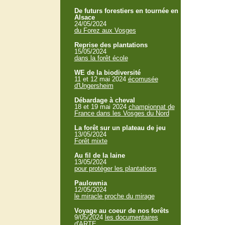
De futurs forestiers en tournée en
Alsace
24/05/2024
du Forez aux Vosges
Reprise des plantations
15/05/2024
dans la forêt école
WE de la biodiversité
11 et 12 mai 2024
écomusée
d'Ungersheim
Débardage à cheval
18 et 19 mai 2024
championnat de
France dans les Vosges du Nord
La forêt sur un plateau de jeu
13/05/2024
Forêt mixte
Au fil de la laine
13/05/2024
pour protéger les plantations
Paulownia
12/05/2024
le miracle proche du mirage
Voyage au coeur de nos forêts
9/05/2024
les documentaires
d'ARTE