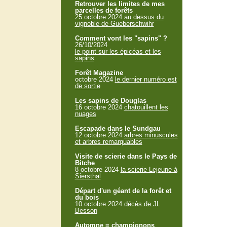
Retrouver les limites de mes
parcelles de forêts
25 octobre 2024
au dessus du
vignoble de Gueberschwihr
Comment vont les "sapins" ?
26/10/2024
le point sur les épicéas et les
sapins
Forêt Magazine
octobre 2024
le dernier numéro est
de sortie
Les sapins de Douglas
16 octobre 2024
chatouillent les
nuages
Escapade dans le Sundgau
12 octobre 2024
arbres minuscules
et arbres remarquables
Visite de scierie dans le Pays de
Bitche
8 octobre 2024
la scierie Lejeune à
Siersthal
Départ d'un géant de la forêt et
du bois
10 octobre 2024
décès de JL
Besson
Automne = champignons