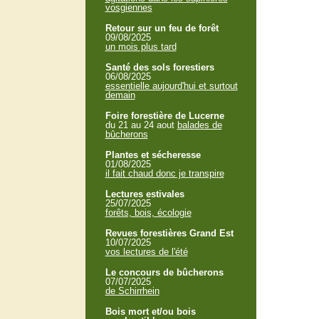
vosgiennes
Retour sur un feu de forêt
09/08/2025
un mois plus tard
Santé des sols forestiers
06/08/2025
essentielle aujourd'hui et surtout
demain
Foire forestière de Lucerne
du 21 au 24 aout
balades de
bûcherons
Plantes et sécheresse
01/08/2025
il fait chaud donc je transpire
Lectures estivales
25/07/2025
forêts, bois, écologie
Revues forestières Grand Est
10/07/2025
vos lectures de l'été
Le concours de bûcherons
07/07/2025
de Schirrhein
Bois mort et/ou bois