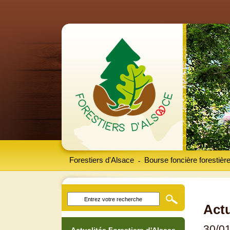
Forestiers d'Alsace
Bourse foncière forestièr
-
Actu
30/0