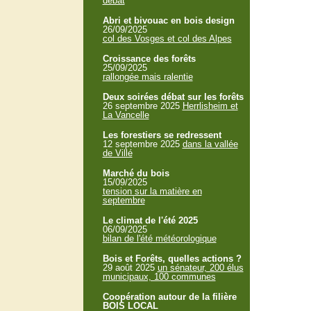
débat
Abri et bivouac en bois design
26/09/2025
col des Vosges et col des Alpes
Croissance des forêts
25/09/2025
rallongée mais ralentie
Deux soirées débat sur les forêts
26 septembre 2025
Herrlisheim et
La Vancelle
Les forestiers se redressent
12 septembre 2025
dans la vallée
de Villé
Marché du bois
15/09/2025
tension sur la matière en
septembre
Le climat de l'été 2025
06/09/2025
bilan de l'été météorologique
Bois et Forêts, quelles actions ?
29 août 2025
un sénateur, 200 élus
municipaux, 100 communes
Coopération autour de la filière
BOIS LOCAL