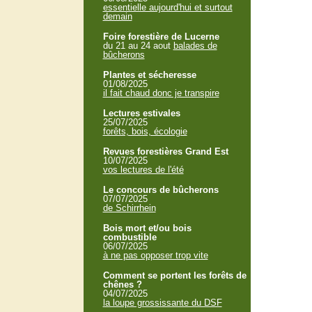
essentielle aujourd'hui et surtout
demain
Foire forestière de Lucerne
du 21 au 24 aout
balades de
bûcherons
Plantes et sécheresse
01/08/2025
il fait chaud donc je transpire
Lectures estivales
25/07/2025
forêts, bois, écologie
Revues forestières Grand Est
10/07/2025
vos lectures de l'été
Le concours de bûcherons
07/07/2025
de Schirrhein
Bois mort et/ou bois
combustible
06/07/2025
à ne pas opposer trop vite
Comment se portent les forêts de
chênes ?
04/07/2025
la loupe grossissante du DSF