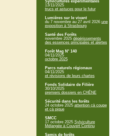
Sylvicultures expérimentales
13/11/2025
trucs et astuces pour le futur
Lumières sur le vivant
du 7 novembre au 27 avril 2026
une
exposition à Strasbourg
Santé des Forêts
novembre 2025
dépérissements
des essences principales et alertes
Forêt Mag N° 140
04/11/2025
octobre 2025
Parcs naturels régionaux
04/11/2025
et révisions de leurs chartes
Fonds Solidaire de Filière
30/10/2025
premiers dossiers en CHÊNE
Sécurité dans les forêts
24 octobre 2025
attention çà coupe
et çà pique
SMCC
17 octobre 2025
Sylviculture
Mélangée à Couvert Continu
Semis de forêts