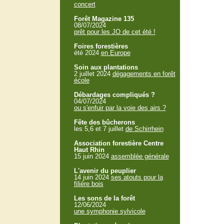
concert
Forêt Magazine 135
08/07/2024
prêt pour les JO de cet été !
Foires forestières
été 2024
en Europe
Soin aux plantations
2 juillet 2024
dégagements en forêt
école
Débardages compliqués ?
04/07/2024
ou s'enfuir par la voie des airs ?
Fête des bûcherons
les 5,6 et 7 juillet
de Schirrhein
Association forestière Centre
Haut Rhin
15 juin 2024
assemblée générale
L'avenir du peuplier
14 juin 2024
ses atouts pour la
filière bois
Les sons de la forêt
12/06/2024
une symphonie sylvicole