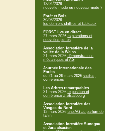
13/04/2026
nouvelle mode ou nouveau mode ?
Forêt et Bois
30/03/2026
les derniers chiffres et tableaux
FORST live en direct
27 mars 2026
explorations et
nouvelles pistes
Association forestière de la
vallée de la Weiss
21 mars 2026
démonstrations
mécaniques et AG
Journée Internationale des
Forêts
du 21 au 29 mars 2026
visites,
conférences
Les Arbres remarquables
31 mars 2026
exposition et
conférence à Strasbourg
Association forestière des
Vosges du Nord
13 mars 2026
une AG au parfum de
tanin
Association forestière Sundgau
et Jura alsacien