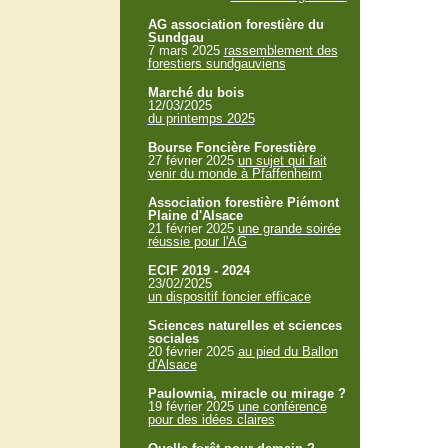
AG association forestière du
Sundgau
7 mars 2025
rassemblement des
forestiers sundgauviens
Marché du bois
12/03/2025
du printemps 2025
Bourse Foncière Forestière
27 février 2025
un sujet qui fait
venir du monde à Pfaffenheim
Association forestière Piémont
Plaine d'Alsace
21 février 2025
une grande soirée
réussie pour l'AG
ECIF 2019 - 2024
23/02/2025
un dispositif foncier efficace
Sciences naturelles et sciences
sociales
20 février 2025
au pied du Ballon
d'Alsace
Paulownia, miracle ou mirage ?
19 février 2025
une conférence
pour des idées claires