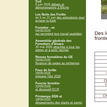
Sud
5 juin 2026
débats et
démonstrations à Bitche
Les Nuits des Forêts
du 5 au 21 juin
des animations pour
éclairer la forêt
Forestier - es
04/06/2026
Des l
qui racontent leur travail quotidien
front
Assemblée générale des
Forestiers d'Alsace
30 mai 2026
attachée à tous les
arbres et à leurs racines
Revues forestières du GE
30/05/2026
floraison de pages au printemps
Feux de forêts
29/05/2026
préparer l'été 2026
C
Foncier forestier
22/05/2026
et dispositif ECIF
CH
Printemps 2026 et
18/05/2026
dégagements des plants et semis