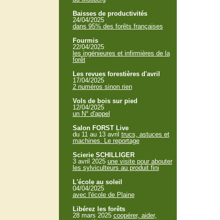
Baisses de productivités
24/04/2025
dans 95% des forêts françaises
Fourmis
22/04/2025
les ingénieures et infirmières de la
forêt
Les revues forestières d'avril
17/04/2025
2 numéros sinon rien
Vols de bois sur pied
12/04/2025
un N° d'appel
Salon FORST Live
du 11 au 13 avril
trucs, astuces et
machines. Le reportage
Scierie SCHILLIGER
3 avril 2025
une visite pour abouter
les sylviculteurs au produit fini
L'école au soleil
04/04/2025
avec l'école de Plaine
Libérez les forêts
28 mars 2025
coopérer, aider,