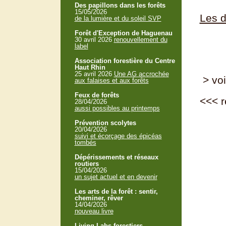
Des papillons dans les forêts
15/05/2026
Les d
de la lumière et du soleil SVP
Forêt d'Exception de Haguenau
30 avril 2026
renouvellement du
label
Association forestière du Centre
Haut Rhin
25 avril 2026
Une AG accrochée
> voi
aux falaises et aux forêts
Feux de forêts
<<<
r
28/04/2026
aussi possibles au printemps
Prévention scolytes
20/04/2026
suivi et écorçage des épicéas
tombés
Dépérissements et réseaux
routiers
15/04/2026
un sujet actuel et en devenir
Les arts de la forêt : sentir,
cheminer, rêver
14/04/2026
nouveau livre
Living Labs forestiers