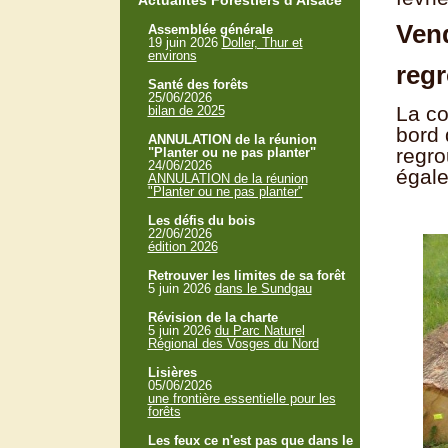
Actualités Forestiers d'Alsace
Vend
Assemblée générale
19 juin 2026
Doller, Thur et
environs
regr
Santé des forêts
25/06/2026
La co
bilan de 2025
bord 
ANNULATION de la réunion
regro
"Planter ou ne pas planter"
24/06/2026
égale
ANNULATION de la réunion
"Planter ou ne pas planter"
Les défis du bois
22/06/2026
édition 2026
Retrouver les limites de sa forêt
5 juin 2026
dans le Sundgau
Révision de la charte
5 juin 2026
du Parc Naturel
Régional des Vosges du Nord
Lisières
05/06/2026
une frontière essentielle pour les
forêts
Les feux ce n'est pas que dans le