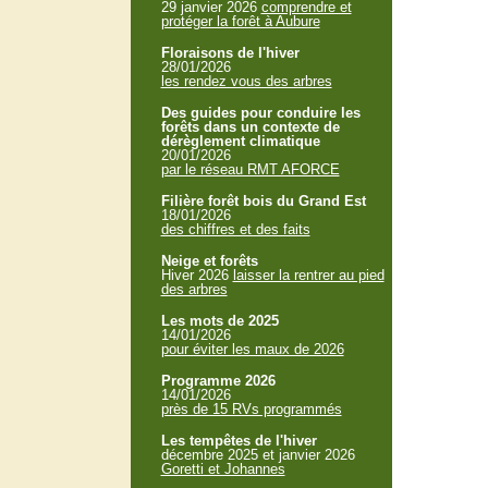
29 janvier 2026
comprendre et
protéger la forêt à Aubure
Floraisons de l'hiver
28/01/2026
les rendez vous des arbres
Des guides pour conduire les
forêts dans un contexte de
dérèglement climatique
20/01/2026
par le réseau RMT AFORCE
Filière forêt bois du Grand Est
18/01/2026
des chiffres et des faits
Neige et forêts
Hiver 2026
laisser la rentrer au pied
des arbres
Les mots de 2025
14/01/2026
pour éviter les maux de 2026
Programme 2026
14/01/2026
près de 15 RVs programmés
Les tempêtes de l'hiver
décembre 2025 et janvier 2026
Goretti et Johannes