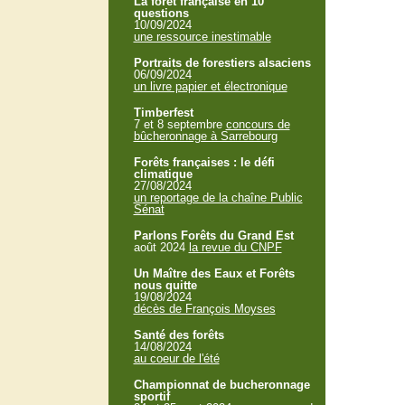
La forêt française en 10
questions
10/09/2024
une ressource inestimable
Portraits de forestiers alsaciens
06/09/2024
un livre papier et électronique
Timberfest
7 et 8 septembre
concours de
bûcheronnage à Sarrebourg
Forêts françaises : le défi
climatique
27/08/2024
un reportage de la chaîne Public
Sénat
Parlons Forêts du Grand Est
août 2024
la revue du CNPF
Un Maître des Eaux et Forêts
nous quitte
19/08/2024
décès de François Moyses
Santé des forêts
14/08/2024
au coeur de l'été
Championnat de bucheronnage
sportif