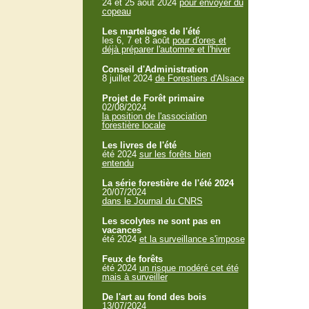
24 et 25 aout 2024
pour envoyer du
copeau
Les martelages de l'été
les 6, 7 et 8 août
pour d'ores et
déjà préparer l'automne et l'hiver
Conseil d'Administration
8 juillet 2024
de Forestiers d'Alsace
Projet de Forêt primaire
02/08/2024
la position de l'association
forestière locale
Les livres de l'été
été 2024
sur les forêts bien
entendu
La série forestière de l'été 2024
20/07/2024
dans le Journal du CNRS
Les scolytes ne sont pas en
vacances
été 2024
et la surveillance s'impose
Feux de forêts
été 2024
un risque modéré cet été
mais à surveiller
De l'art au fond des bois
13/07/2024