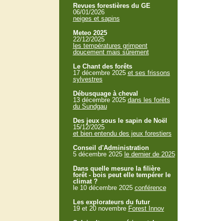
Revues forestières du GE
06/01/2026
neiges et sapins
Meteo 2025
22/12/2025
les températures grimpent
doucement mais sûrement
Le Chant des forêts
17 décembre 2025
et ses frissons
sylvestres
Débusquage à cheval
13 décembre 2025
dans les forêts
du Sundgau
Des jeux sous le sapin de Noël
15/12/2025
et bien entendu des jeux forestiers
Conseil d'Administration
5 décembre 2025
le dernier de 2025
Dans quelle mesure la filière
forêt - bois peut elle tempérer le
climat ?
le 10 décembre 2025
conférence
Les explorateurs du futur
19 et 20 novembre
Forest Innov