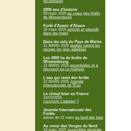
reconstituer
2000 ans d'histoire
28 mars 2025
au coeur des forêts
de Wissembourg
Forêt d'Avenir d'Alsace
25 mars 2025
enrichir et rebondir
dans les forêts
Dans les sols du Pays de Bitche
21 MARS 2025
quelles seront les
racines les plus adaptées
Les 3000 ha de forêts de
Wissembourg
21 MARS 2025
essentielles et à
découvrir en ce moment
L'eau qui vient des forêts
22 MARS 2025
Journée
Internationale de l'Eau
Le climat futur en France
22/03/2025
comment s'adapter ?
Journée Internationale des
Forêts
autour du 21 mars
au fond des bois
Au coeur des Vosges du Nord
14 mars 2025
assemblée générale