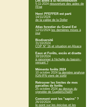
Les aides à la reconstitution
5-11-2024
réouverture des aides de
l'Etat
Henri PFEFFER est parti
14/11/2024
de la vallée de la Doller
Atlas forestier du Grand Est
12/11/2024
les dernières mises à
jour
Biodiversité
31/10/2024
COP N° 16 et situation en Alsace
Eaux et Forêts, excès et disette
30/10/2024
à raisonner à l'échelle du bassin -
versant ?
Mémento forêts 2024
10 octobre 2024
la dernière analyse
IGN-IFN vient de sortir
Retrouver les limites de mes
parcelles de forêts
25 octobre 2024
au dessus du
vignoble de Gueberschwihr
Comment vont les "sapins" ?
26/10/2024
le point sur les épicéas et les