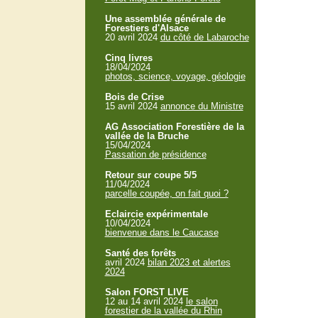
Une assemblée générale de
Forestiers d'Alsace
20 avril 2024
du côté de Labaroche
Cinq livres
18/04/2024
photos, science, voyage, géologie
Bois de Crise
15 avril 2024
annonce du Ministre
AG Association Forestière de la
vallée de la Bruche
15/04/2024
Passation de présidence
Retour sur coupe 5/5
11/04/2024
parcelle coupée, on fait quoi ?
Eclaircie expérimentale
10/04/2024
bienvenue dans le Caucase
Santé des forêts
avril 2024
bilan 2023 et alertes
2024
Salon FORST LIVE
12 au 14 avril 2024
le salon
forestier de la vallée du Rhin