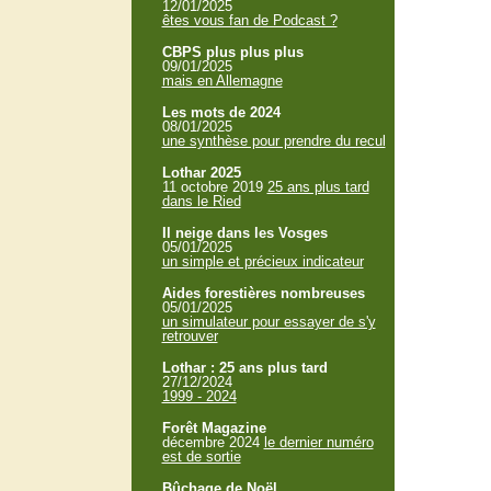
12/01/2025
êtes vous fan de Podcast ?
CBPS plus plus plus
09/01/2025
mais en Allemagne
Les mots de 2024
08/01/2025
une synthèse pour prendre du recul
Lothar 2025
11 octobre 2019
25 ans plus tard
dans le Ried
Il neige dans les Vosges
05/01/2025
un simple et précieux indicateur
Aides forestières nombreuses
05/01/2025
un simulateur pour essayer de s'y
retrouver
Lothar : 25 ans plus tard
27/12/2024
1999 - 2024
Forêt Magazine
décembre 2024
le dernier numéro
est de sortie
Bûchage de Noël