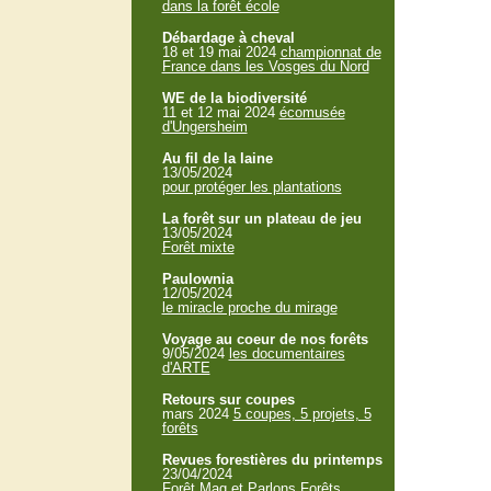
dans la forêt école
Débardage à cheval
18 et 19 mai 2024
championnat de
France dans les Vosges du Nord
WE de la biodiversité
11 et 12 mai 2024
écomusée
d'Ungersheim
Au fil de la laine
13/05/2024
pour protéger les plantations
La forêt sur un plateau de jeu
13/05/2024
Forêt mixte
Paulownia
12/05/2024
le miracle proche du mirage
Voyage au coeur de nos forêts
9/05/2024
les documentaires
d'ARTE
Retours sur coupes
mars 2024
5 coupes, 5 projets, 5
forêts
Revues forestières du printemps
23/04/2024
Forêt Mag et Parlons Forêts