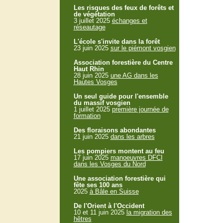
Les risques des feux de forêts et
de végétation
3 juillet 2025
échanges et
réseautage
L'école s'invite dans la forêt
23 juin 2025
sur le piémont vosgien
Association forestière du Centre
Haut Rhin
28 juin 2025
une AG dans les
Hautes Vosges
Un seul guide pour l'ensemble
du massif vosgien
1 juillet 2025
première journée de
formation
Des floraisons abondantes
21 juin 2025
dans les arbres
Les pompiers montent au feu
17 juin 2025
manoeuvres DFCI
dans les Vosges du Nord
Une association forestière qui
fête ses 100 ans
2025
à Bâle en Suisse
De l'Orient à l'Occident
10 et 11 juin 2025
la migration des
hêtres