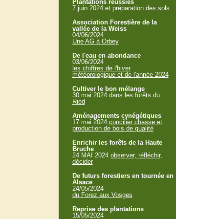
Plantations réussies
7 juin 2024
et préparation des sols
Association Forestière de la
vallée de la Weiss
04/06/2024
Une AG à Orbey
De l'eau en abondance
03/06/2024
les chiffres de l'hiver
météorologique et de l'année 2024
Cultiver le bon mélange
30 mai 2024
dans les forêts du
Ried
Aménagements cynégétiques
17 mai 2024
concilier chasse et
production de bois de qualité
Enrichir les forêts de la Haute
Bruche
24 MAI 2024
observer, réfléchir,
décider
De futurs forestiers en tournée en
Alsace
24/05/2024
du Forez aux Vosges
Reprise des plantations
15/05/2024