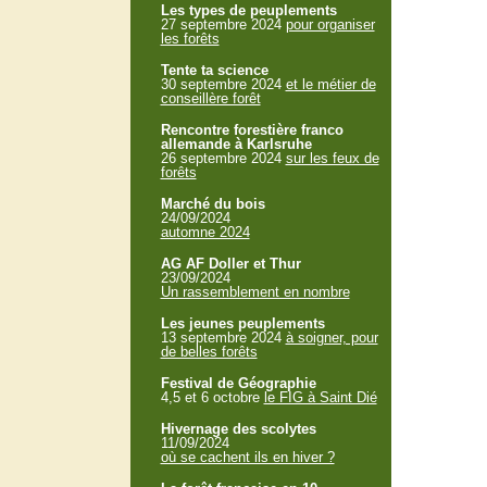
Les types de peuplements
27 septembre 2024
pour organiser
les forêts
Tente ta science
30 septembre 2024
et le métier de
conseillère forêt
Rencontre forestière franco
allemande à Karlsruhe
26 septembre 2024
sur les feux de
forêts
Marché du bois
24/09/2024
automne 2024
AG AF Doller et Thur
23/09/2024
Un rassemblement en nombre
Les jeunes peuplements
13 septembre 2024
à soigner, pour
de belles forêts
Festival de Géographie
4,5 et 6 octobre
le FIG à Saint Dié
Hivernage des scolytes
11/09/2024
où se cachent ils en hiver ?