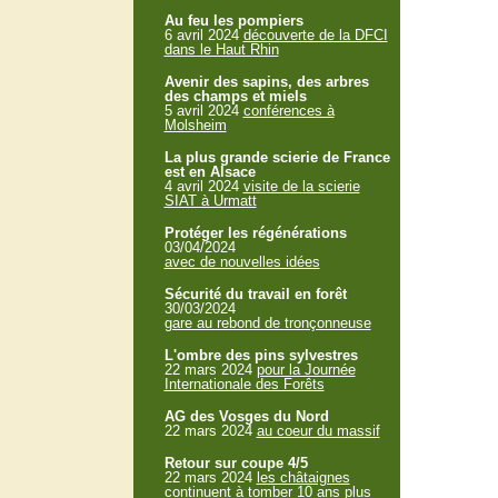
Au feu les pompiers
6 avril 2024
découverte de la DFCI
dans le Haut Rhin
Avenir des sapins, des arbres
des champs et miels
5 avril 2024
conférences à
Molsheim
La plus grande scierie de France
est en Alsace
4 avril 2024
visite de la scierie
SIAT à Urmatt
Protéger les régénérations
03/04/2024
avec de nouvelles idées
Sécurité du travail en forêt
30/03/2024
gare au rebond de tronçonneuse
L'ombre des pins sylvestres
22 mars 2024
pour la Journée
Internationale des Forêts
AG des Vosges du Nord
22 mars 2024
au coeur du massif
Retour sur coupe 4/5
22 mars 2024
les châtaignes
continuent à tomber 10 ans plus