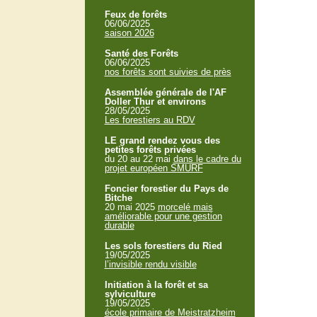
Feux de forêts
06/06/2025
saison 2026
Santé des Forêts
06/06/2025
nos forêts sont suivies de près
Assemblée générale de l'AF
Doller Thur et environs
28/05/2025
Les forestiers au RDV
LE grand rendez vous des
petites forêts privées
du 20 au 22 mai
dans le cadre du
projet européen SMURF
Foncier forestier du Pays de
Bitche
20 mai 2025
morcelé mais
améliorable pour une gestion
durable
Les sols forestiers du Ried
19/05/2025
l’invisible rendu visible
Initiation à la forêt et sa
sylviculture
19/05/2025
école primaire de Meistratzheim