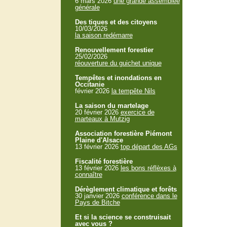
6 mars 2026
une grande assemblée
générale
Des tiques et des citoyens
10/03/2026
la saison redémarre
Renouvellement forestier
25/02/2026
réouverture du guichet unique
Tempêtes et inondations en
Occitanie
février 2026
la tempête Nils
La saison du martelage
20 février 2026
exercice de
marteaux à Mutzig
Association forestière Piémont
Plaine d'Alsace
13 février 2026
top départ des AGs
Fiscalité forestière
13 février 2026
les bons réflèxes à
connaître
Dérèglement climatique et forêts
30 janvier 2026
conférence dans le
Pays de Bitche
Et si la science se construisait
avec vous ?