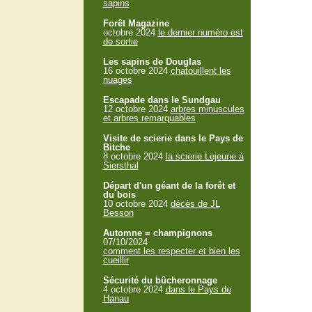
sapins
Forêt Magazine
octobre 2024
le dernier numéro est
de sortie
Les sapins de Douglas
16 octobre 2024
chatouillent les
nuages
Escapade dans le Sundgau
12 octobre 2024
arbres minuscules
et arbres remarquables
Visite de scierie dans le Pays de
Bitche
8 octobre 2024
la scierie Lejeune à
Siersthal
Départ d'un géant de la forêt et
du bois
10 octobre 2024
décès de JL
Besson
Automne = champignons
07/10/2024
comment les respecter et bien les
cueillir
Sécurité du bûcheronnage
4 octobre 2024
dans le Pays de
Hanau