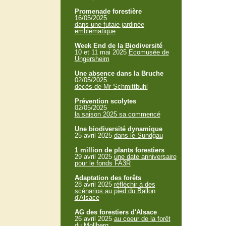
Promenade forestière
16/05/2025
dans une futaie jardinée
emblématique
Week End de la Biodiversité
10 et 11 mai 2025
Ecomusée de
Ungersheim
Une absence dans la Bruche
02/05/2025
décès de Mr Schmittbuhl
Prévention scolytes
02/05/2025
la saison 2025 sa commencé
Une biodiversité dynamique
25 avril 2025
dans le Sundgau
1 million de plants forestiers
29 avril 2025
une date anniversaire
pour le fonds FA3R
Adaptation des forêts
28 avril 2025
réfléchir à des
scénarios au pied du Ballon
d'Alsace
AG des forestiers d'Alsace
26 avril 2025
au coeur de la forêt
du Mollberg