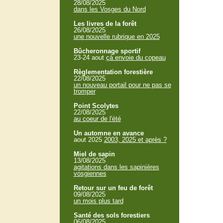
28/08/2025
dans les Vosges du Nord
Les livres de la forêt
26/08/2025
une nouvelle rubrique en 2025
Bûcheronnage sportif
23-24 aout
çà envoie du copeau
Règlementation forestière
22/08/2025
un nouveau portail pour ne pas se
tromper
Point Scolytes
22/08/2025
au coeur de l'été
Un automne en avance
aout 2025
2003, 2025 et après ?
Miel de sapin
13/08/2025
agitations dans les sapinières
vosgiennes
Retour sur un feu de forêt
09/08/2025
un mois plus tard
Santé des sols forestiers
06/08/2025