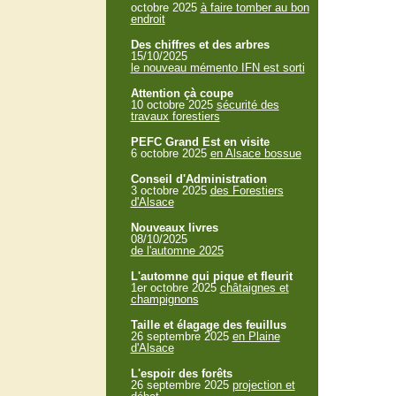
octobre 2025
à faire tomber au bon
endroit
Des chiffres et des arbres
15/10/2025
le nouveau mémento IFN est sorti
Attention çà coupe
10 octobre 2025
sécurité des
travaux forestiers
PEFC Grand Est en visite
6 octobre 2025
en Alsace bossue
Conseil d'Administration
3 octobre 2025
des Forestiers
d'Alsace
Nouveaux livres
08/10/2025
de l'automne 2025
L'automne qui pique et fleurit
1er octobre 2025
châtaignes et
champignons
Taille et élagage des feuillus
26 septembre 2025
en Plaine
d'Alsace
L'espoir des forêts
26 septembre 2025
projection et