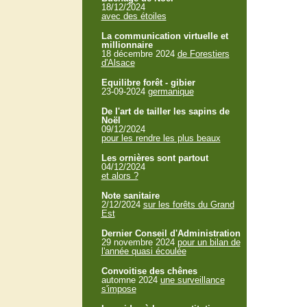
18/12/2024
avec des étoiles
La communication virtuelle et
millionnaire
18 décembre 2024
de Forestiers
d'Alsace
Equilibre forêt - gibier
23-09-2024
germanique
De l'art de tailler les sapins de
Noël
09/12/2024
pour les rendre les plus beaux
Les ornières sont partout
04/12/2024
et alors ?
Note sanitaire
2/12/2024
sur les forêts du Grand
Est
Dernier Conseil d'Administration
29 novembre 2024
pour un bilan de
l'année quasi écoulée
Convoitise des chênes
automne 2024
une surveillance
s'impose