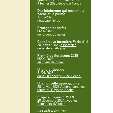
Quelle forêt pour demain ?
4 février 2025
débats à Nancy
Des bûcherons qui manient la
hache et la plume
11/02/2025
nouveaux livres
Protéger les forêts
06/02/2025
de la dent du gibier
Coopérative forestière Forêt d'Ici
30 janvier 2025
assemblée
générale en Alsace
Premières floraisons 2025
05/02/2025
au coeur de l'hiver
Une forêt éponge
31/01/2025
dans un concept "One Health"
Une nouvelle association en
28 janvier 2025
Actions dans les
forêts du Pays de Bitche
Projet européen SMURF
20 décembre 2024
avec les
Forestiers d'Alsace
La Forêt à écouter