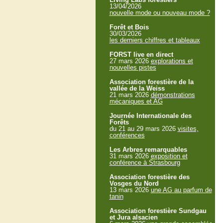
13/04/2026
nouvelle mode ou nouveau mode ?
Forêt et Bois
30/03/2026
les derniers chiffres et tableaux
FORST live en direct
27 mars 2026
explorations et
nouvelles pistes
Association forestière de la
vallée de la Weiss
21 mars 2026
démonstrations
mécaniques et AG
Journée Internationale des
Forêts
du 21 au 29 mars 2026
visites,
conférences
Les Arbres remarquables
31 mars 2026
exposition et
conférence à Strasbourg
Association forestière des
Vosges du Nord
13 mars 2026
une AG au parfum de
tanin
Association forestière Sundgau
et Jura alsacien