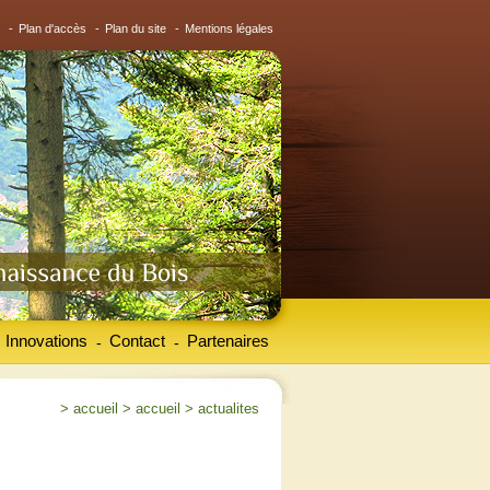
-
Plan d'accès
-
Plan du site
-
Mentions légales
Innovations
Contact
Partenaires
-
-
>
accueil
>
accueil
>
actualites