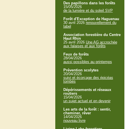
Des papillons dans les forêts
15/05/2026
de la lumière et du soleil SVP
Forêt d'Exception de Haguenau
30 avril 2026
renouvellement du
label
Association forestière du Centre
Haut Rhin
25 avril 2026
Une AG accrochée
aux falaises et aux forêts
Feux de forêts
28/04/2026
aussi possibles au printemps
Prévention scolytes
20/04/2026
suivi et écorçage des épicéas
tombés
Dépérissements et réseaux
routiers
15/04/2026
un sujet actuel et en devenir
Les arts de la forêt : sentir,
cheminer, rêver
14/04/2026
nouveau livre
Living Labs forestiers