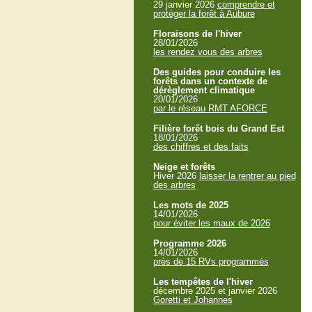
29 janvier 2026
comprendre et
protéger la forêt à Aubure
Floraisons de l'hiver
28/01/2026
les rendez vous des arbres
Des guides pour conduire les
forêts dans un contexte de
dérèglement climatique
20/01/2026
par le réseau RMT AFORCE
Filière forêt bois du Grand Est
18/01/2026
des chiffres et des faits
Neige et forêts
Hiver 2026
laisser la rentrer au pied
des arbres
Les mots de 2025
14/01/2026
pour éviter les maux de 2026
Programme 2026
14/01/2026
près de 15 RVs programmés
Les tempêtes de l'hiver
décembre 2025 et janvier 2026
Goretti et Johannes