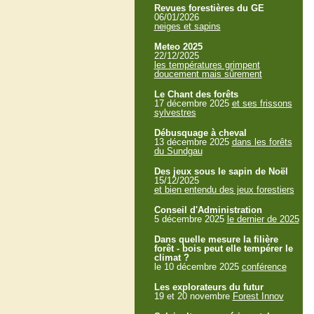
Revues forestières du GE
06/01/2026
neiges et sapins
Meteo 2025
22/12/2025
les températures grimpent
doucement mais sûrement
Le Chant des forêts
17 décembre 2025
et ses frissons
sylvestres
Débusquage à cheval
13 décembre 2025
dans les forêts
du Sundgau
Des jeux sous le sapin de Noël
15/12/2025
et bien entendu des jeux forestiers
Conseil d'Administration
5 décembre 2025
le dernier de 2025
Dans quelle mesure la filière
forêt - bois peut elle tempérer le
climat ?
le 10 décembre 2025
conférence
Les explorateurs du futur
19 et 20 novembre
Forest Innov