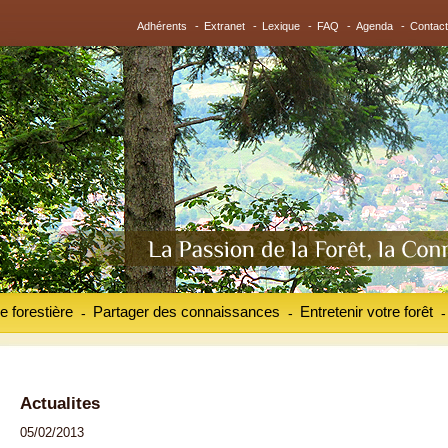
Adhérents
-
Extranet
-
Lexique
-
FAQ
-
Agenda
-
Contact
e forestière
Partager des connaissances
Entretenir votre forêt
-
-
-
Actualites
05/02/2013