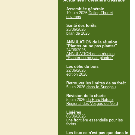
Actualités Forestiers d'Alsace
Assemblée générale
19 juin 2026
Doller, Thur et
environs
Santé des forêts
25/06/2026
bilan de 2025
ANNULATION de la réunion
"Planter ou ne pas planter"
24/06/2026
ANNULATION de la réunion
"Planter ou ne pas planter"
Les défis du bois
22/06/2026
édition 2026
Retrouver les limites de sa forêt
5 juin 2026
dans le Sundgau
Révision de la charte
5 juin 2026
du Parc Naturel
Régional des Vosges du Nord
Lisières
05/06/2026
une frontière essentielle pour les
forêts
Les feux ce n'est pas que dans le