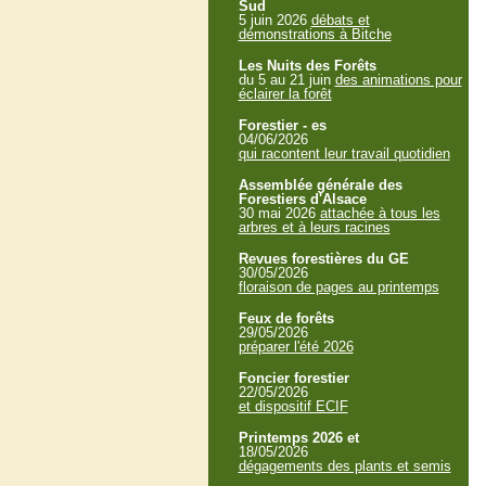
Sud
5 juin 2026
débats et
démonstrations à Bitche
Les Nuits des Forêts
du 5 au 21 juin
des animations pour
éclairer la forêt
Forestier - es
04/06/2026
qui racontent leur travail quotidien
Assemblée générale des
Forestiers d'Alsace
30 mai 2026
attachée à tous les
arbres et à leurs racines
Revues forestières du GE
30/05/2026
floraison de pages au printemps
Feux de forêts
29/05/2026
préparer l'été 2026
Foncier forestier
22/05/2026
et dispositif ECIF
Printemps 2026 et
18/05/2026
dégagements des plants et semis