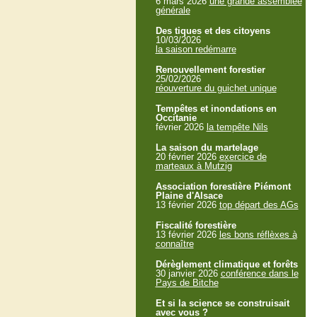
6 mars 2026
une grande assemblée
générale
Des tiques et des citoyens
10/03/2026
la saison redémarre
Renouvellement forestier
25/02/2026
réouverture du guichet unique
Tempêtes et inondations en
Occitanie
février 2026
la tempête Nils
La saison du martelage
20 février 2026
exercice de
marteaux à Mutzig
Association forestière Piémont
Plaine d'Alsace
13 février 2026
top départ des AGs
Fiscalité forestière
13 février 2026
les bons réflèxes à
connaître
Dérèglement climatique et forêts
30 janvier 2026
conférence dans le
Pays de Bitche
Et si la science se construisait
avec vous ?