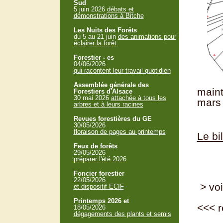
Sud
5 juin 2026
débats et
démonstrations à Bitche
Les Nuits des Forêts
du 5 au 21 juin
des animations pour
éclairer la forêt
Forestier - es
04/06/2026
qui racontent leur travail quotidien
Assemblée générale des
maint
Forestiers d'Alsace
30 mai 2026
attachée à tous les
mars
arbres et à leurs racines
Revues forestières du GE
30/05/2026
floraison de pages au printemps
Le bi
Feux de forêts
29/05/2026
préparer l'été 2026
Foncier forestier
22/05/2026
> voi
et dispositif ECIF
Printemps 2026 et
<<<
r
18/05/2026
dégagements des plants et semis