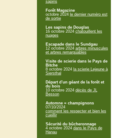
sapins
Forêt Magazine
octobre 2024
le dernier numéro est
de sortie
Les sapins de Douglas
16 octobre 2024
chatouillent les
nuages
Escapade dans le Sundgau
12 octobre 2024
arbres minuscules
et arbres remarquables
Visite de scierie dans le Pays de
Bitche
8 octobre 2024
la scierie Lejeune à
Siersthal
Départ d'un géant de la forêt et
du bois
10 octobre 2024
décès de JL
Besson
Automne = champignons
07/10/2024
comment les respecter et bien les
cueillir
Sécurité du bûcheronnage
4 octobre 2024
dans le Pays de
Hanau