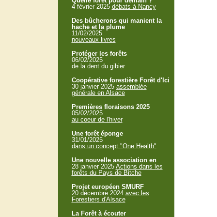
Quelle forêt pour demain ?
4 février 2025
débats à Nancy
Des bûcherons qui manient la
hache et la plume
11/02/2025
nouveaux livres
Protéger les forêts
06/02/2025
de la dent du gibier
Coopérative forestière Forêt d'Ici
30 janvier 2025
assemblée
générale en Alsace
Premières floraisons 2025
05/02/2025
au coeur de l'hiver
Une forêt éponge
31/01/2025
dans un concept "One Health"
Une nouvelle association en
28 janvier 2025
Actions dans les
forêts du Pays de Bitche
Projet européen SMURF
20 décembre 2024
avec les
Forestiers d'Alsace
La Forêt à écouter