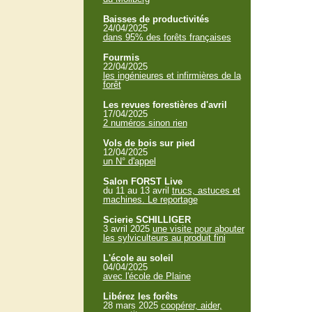
Baisses de productivités
24/04/2025
dans 95% des forêts françaises
Fourmis
22/04/2025
les ingénieures et infirmières de la
forêt
Les revues forestières d'avril
17/04/2025
2 numéros sinon rien
Vols de bois sur pied
12/04/2025
un N° d'appel
Salon FORST Live
du 11 au 13 avril
trucs, astuces et
machines. Le reportage
Scierie SCHILLIGER
3 avril 2025
une visite pour abouter
les sylviculteurs au produit fini
L'école au soleil
04/04/2025
avec l'école de Plaine
Libérez les forêts
28 mars 2025
coopérer, aider,