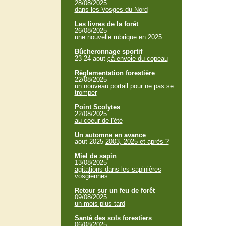
28/08/2025
dans les Vosges du Nord
Les livres de la forêt
26/08/2025
une nouvelle rubrique en 2025
Bûcheronnage sportif
23-24 aout
çà envoie du copeau
Règlementation forestière
22/08/2025
un nouveau portail pour ne pas se
tromper
Point Scolytes
22/08/2025
au coeur de l'été
Un automne en avance
aout 2025
2003, 2025 et après ?
Miel de sapin
13/08/2025
agitations dans les sapinières
vosgiennes
Retour sur un feu de forêt
09/08/2025
un mois plus tard
Santé des sols forestiers
06/08/2025