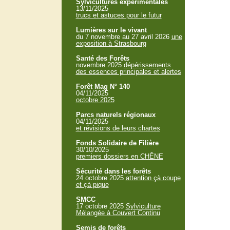
Sylvicultures expérimentales
13/11/2025
trucs et astuces pour le futur
Lumières sur le vivant
du 7 novembre au 27 avril 2026
une
exposition à Strasbourg
Santé des Forêts
novembre 2025
dépérissements
des essences principales et alertes
Forêt Mag N° 140
04/11/2025
octobre 2025
Parcs naturels régionaux
04/11/2025
et révisions de leurs chartes
Fonds Solidaire de Filière
30/10/2025
premiers dossiers en CHÊNE
Sécurité dans les forêts
24 octobre 2025
attention çà coupe
et çà pique
SMCC
17 octobre 2025
Sylviculture
Mélangée à Couvert Continu
Semis de forêts