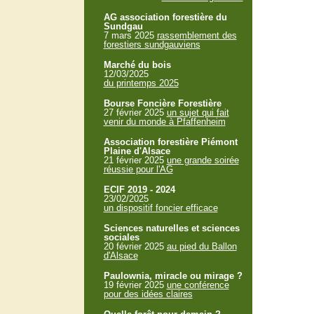
AG association forestière du
Sundgau
7 mars 2025
rassemblement des
forestiers sundgauviens
Marché du bois
12/03/2025
du printemps 2025
Bourse Foncière Forestière
27 février 2025
un sujet qui fait
venir du monde à Pfaffenheim
Association forestière Piémont
Plaine d'Alsace
21 février 2025
une grande soirée
réussie pour l'AG
ECIF 2019 - 2024
23/02/2025
un dispositif foncier efficace
Sciences naturelles et sciences
sociales
20 février 2025
au pied du Ballon
d'Alsace
Paulownia, miracle ou mirage ?
19 février 2025
une conférence
pour des idées claires