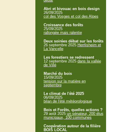
débat
Abri et bivouac en bois design
26/09/2025
col des Vosges et col des Alpes
Croissance des forêts
25/09/2025
rallongée mais ralentie
Deux soirées débat sur les forêts
26 septembre 2025
Herrlisheim et
La Vancelle
Les forestiers se redressent
12 septembre 2025
dans la vallée
de Villé
Marché du bois
15/09/2025
tension sur la matière en
septembre
Le climat de l'été 2025
06/09/2025
bilan de l'été météorologique
Bois et Forêts, quelles actions ?
29 août 2025
un sénateur, 200 élus
municipaux, 100 communes
Coopération autour de la filière
BOIS LOCAL