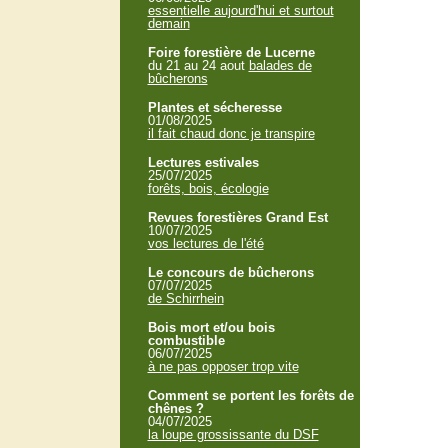
essentielle aujourd'hui et surtout
demain
Foire forestière de Lucerne
du 21 au 24 aout
balades de
bûcherons
Plantes et sécheresse
01/08/2025
il fait chaud donc je transpire
Lectures estivales
25/07/2025
forêts, bois, écologie
Revues forestières Grand Est
10/07/2025
vos lectures de l'été
Le concours de bûcherons
07/07/2025
de Schirrhein
Bois mort et/ou bois
combustible
06/07/2025
à ne pas opposer trop vite
Comment se portent les forêts de
chênes ?
04/07/2025
la loupe grossissante du DSF