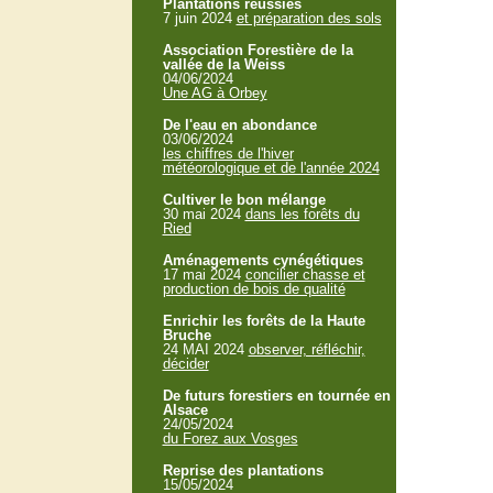
Plantations réussies
7 juin 2024
et préparation des sols
Association Forestière de la
vallée de la Weiss
04/06/2024
Une AG à Orbey
De l'eau en abondance
03/06/2024
les chiffres de l'hiver
météorologique et de l'année 2024
Cultiver le bon mélange
30 mai 2024
dans les forêts du
Ried
Aménagements cynégétiques
17 mai 2024
concilier chasse et
production de bois de qualité
Enrichir les forêts de la Haute
Bruche
24 MAI 2024
observer, réfléchir,
décider
De futurs forestiers en tournée en
Alsace
24/05/2024
du Forez aux Vosges
Reprise des plantations
15/05/2024