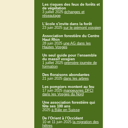
Les risques des feux de forêts et
de végétation
3 juillet 2025
échanges et
réseautage
L'école s'invite dans la forêt
23 juin 2025
sur le piémont vosgien
Association forestière du Centre
Haut Rhin
28 juin 2025
une AG dans les
Hautes Vosges
Un seul guide pour l'ensemble
du massif vosgien
1 juillet 2025
première journée de
formation
Des floraisons abondantes
21 juin 2025
dans les arbres
Les pompiers montent au feu
17 juin 2025
manoeuvres DFCI
dans les Vosges du Nord
Une association forestière qui
fête ses 100 ans
2025
à Bâle en Suisse
De l'Orient à l'Occident
10 et 11 juin 2025
la migration des
hêtres