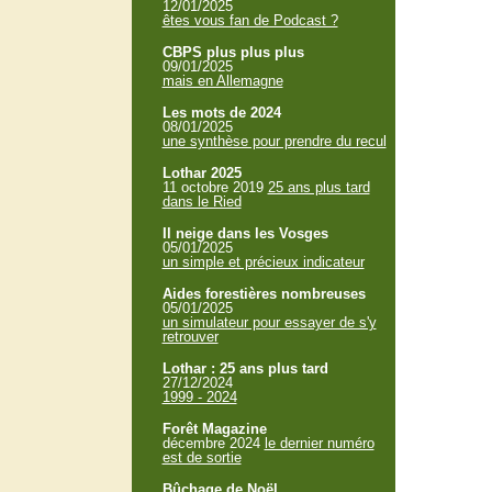
12/01/2025
êtes vous fan de Podcast ?
CBPS plus plus plus
09/01/2025
mais en Allemagne
Les mots de 2024
08/01/2025
une synthèse pour prendre du recul
Lothar 2025
11 octobre 2019
25 ans plus tard
dans le Ried
Il neige dans les Vosges
05/01/2025
un simple et précieux indicateur
Aides forestières nombreuses
05/01/2025
un simulateur pour essayer de s'y
retrouver
Lothar : 25 ans plus tard
27/12/2024
1999 - 2024
Forêt Magazine
décembre 2024
le dernier numéro
est de sortie
Bûchage de Noël