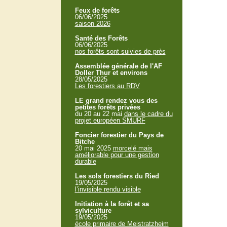
Feux de forêts
06/06/2025
saison 2026
Santé des Forêts
06/06/2025
nos forêts sont suivies de près
Assemblée générale de l'AF
Doller Thur et environs
28/05/2025
Les forestiers au RDV
LE grand rendez vous des
petites forêts privées
du 20 au 22 mai
dans le cadre du
projet européen SMURF
Foncier forestier du Pays de
Bitche
20 mai 2025
morcelé mais
améliorable pour une gestion
durable
Les sols forestiers du Ried
19/05/2025
l’invisible rendu visible
Initiation à la forêt et sa
sylviculture
19/05/2025
école primaire de Meistratzheim