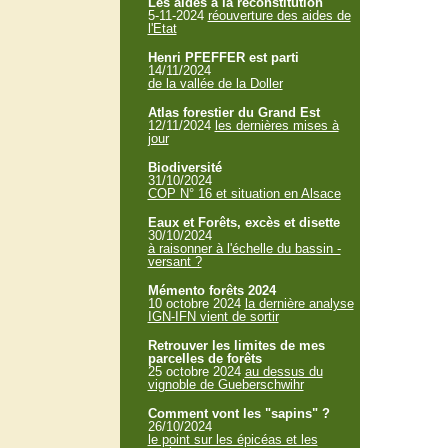
Les aides à la reconstitution
5-11-2024
réouverture des aides de
l'Etat
Henri PFEFFER est parti
14/11/2024
de la vallée de la Doller
Atlas forestier du Grand Est
12/11/2024
les dernières mises à
jour
Biodiversité
31/10/2024
COP N° 16 et situation en Alsace
Eaux et Forêts, excès et disette
30/10/2024
à raisonner à l'échelle du bassin -
versant ?
Mémento forêts 2024
10 octobre 2024
la dernière analyse
IGN-IFN vient de sortir
Retrouver les limites de mes
parcelles de forêts
25 octobre 2024
au dessus du
vignoble de Gueberschwihr
Comment vont les "sapins" ?
26/10/2024
le point sur les épicéas et les