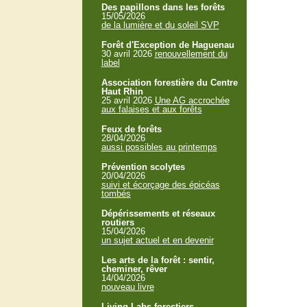
Des papillons dans les forêts
15/05/2026
de la lumière et du soleil SVP
Forêt d'Exception de Haguenau
30 avril 2026
renouvellement du
label
Association forestière du Centre
Haut Rhin
25 avril 2026
Une AG accrochée
aux falaises et aux forêts
Feux de forêts
28/04/2026
aussi possibles au printemps
Prévention scolytes
20/04/2026
suivi et écorçage des épicéas
tombés
Dépérissements et réseaux
routiers
15/04/2026
un sujet actuel et en devenir
Les arts de la forêt : sentir,
cheminer, rêver
14/04/2026
nouveau livre
Living Labs forestiers