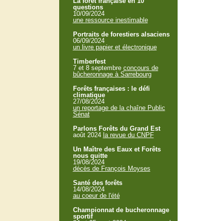
La forêt française en 10
questions
10/09/2024
une ressource inestimable
Portraits de forestiers alsaciens
06/09/2024
un livre papier et électronique
Timberfest
7 et 8 septembre
concours de
bûcheronnage à Sarrebourg
Forêts françaises : le défi
climatique
27/08/2024
un reportage de la chaîne Public
Sénat
Parlons Forêts du Grand Est
août 2024
la revue du CNPF
Un Maître des Eaux et Forêts
nous quitte
19/08/2024
décès de François Moyses
Santé des forêts
14/08/2024
au coeur de l'été
Championnat de bucheronnage
sportif