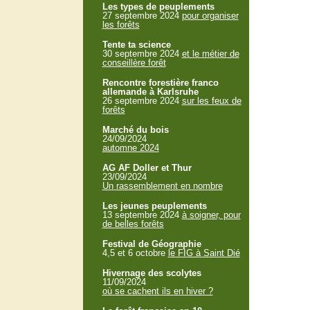
Les types de peuplements
27 septembre 2024
pour organiser
les forêts
Tente ta science
30 septembre 2024
et le métier de
conseillère forêt
Rencontre forestière franco
allemande à Karlsruhe
26 septembre 2024
sur les feux de
forêts
Marché du bois
24/09/2024
automne 2024
AG AF Doller et Thur
23/09/2024
Un rassemblement en nombre
Les jeunes peuplements
13 septembre 2024
à soigner, pour
de belles forêts
Festival de Géographie
4,5 et 6 octobre
le FIG à Saint Dié
Hivernage des scolytes
11/09/2024
où se cachent ils en hiver ?