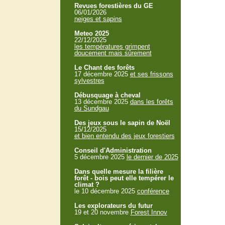
Revues forestières du GE
06/01/2026
neiges et sapins
Meteo 2025
22/12/2025
les températures grimpent
doucement mais sûrement
Le Chant des forêts
17 décembre 2025
et ses frissons
sylvestres
Débusquage à cheval
13 décembre 2025
dans les forêts
du Sundgau
Des jeux sous le sapin de Noël
15/12/2025
et bien entendu des jeux forestiers
Conseil d'Administration
5 décembre 2025
le dernier de 2025
Dans quelle mesure la filière
forêt - bois peut elle tempérer le
climat ?
le 10 décembre 2025
conférence
Les explorateurs du futur
19 et 20 novembre
Forest Innov