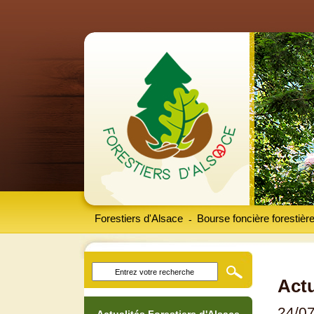
Forestiers d'Alsace
Bourse foncière forestièr
-
Actu
24/0