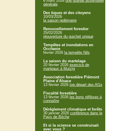
6 mars 2026
une grande assemblée
générale
Des tiques et des citoyens
10/03/2026
la saison redémarre
Renouvellement forestier
25/02/2026
réouverture du guichet unique
Tempêtes et inondations en
Occitanie
février 2026
la tempête Nils
La saison du martelage
20 février 2026
exercice de
marteaux à Mutzig
Association forestière Piémont
Plaine d'Alsace
13 février 2026
top départ des AGs
Fiscalité forestière
13 février 2026
les bons réflèxes à
connaître
Dérèglement climatique et forêts
30 janvier 2026
conférence dans le
Pays de Bitche
Et si la science se construisait
avec vous ?