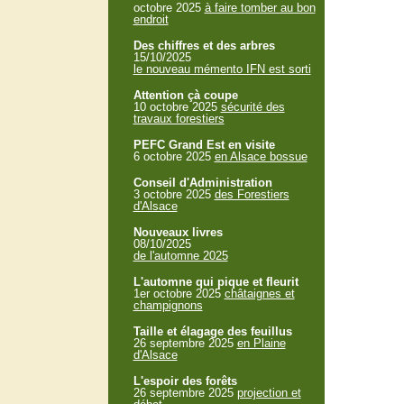
octobre 2025
à faire tomber au bon
endroit
Des chiffres et des arbres
15/10/2025
le nouveau mémento IFN est sorti
Attention çà coupe
10 octobre 2025
sécurité des
travaux forestiers
PEFC Grand Est en visite
6 octobre 2025
en Alsace bossue
Conseil d'Administration
3 octobre 2025
des Forestiers
d'Alsace
Nouveaux livres
08/10/2025
de l'automne 2025
L'automne qui pique et fleurit
1er octobre 2025
châtaignes et
champignons
Taille et élagage des feuillus
26 septembre 2025
en Plaine
d'Alsace
L'espoir des forêts
26 septembre 2025
projection et