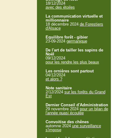
18/12/2024
avec des étoiles
La communication virtuelle et
millionnaire
18 décembre 2024
de Forestiers
d'Alsace
Equilibre forêt - gibier
23-09-2024
germanique
De l'art de tailler les sapins de
Noël
09/12/2024
pour les rendre les plus beaux
Les ornières sont partout
04/12/2024
et alors ?
Note sanitaire
2/12/2024
sur les forêts du Grand
Est
Dernier Conseil d'Administration
29 novembre 2024
pour un bilan de
l'année quasi écoulée
Convoitise des chênes
automne 2024
une surveillance
s'impose