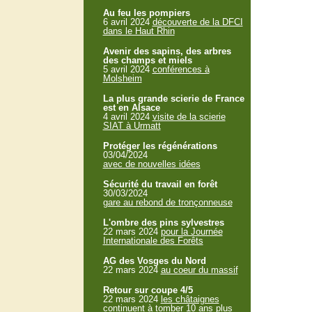
Au feu les pompiers
6 avril 2024
découverte de la DFCI
dans le Haut Rhin
Avenir des sapins, des arbres
des champs et miels
5 avril 2024
conférences à
Molsheim
La plus grande scierie de France
est en Alsace
4 avril 2024
visite de la scierie
SIAT à Urmatt
Protéger les régénérations
03/04/2024
avec de nouvelles idées
Sécurité du travail en forêt
30/03/2024
gare au rebond de tronçonneuse
L'ombre des pins sylvestres
22 mars 2024
pour la Journée
Internationale des Forêts
AG des Vosges du Nord
22 mars 2024
au coeur du massif
Retour sur coupe 4/5
22 mars 2024
les châtaignes
continuent à tomber 10 ans plus