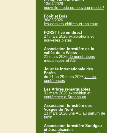
13/04/2026
nouvelle mode ou nouveau mode ?
Forêt et Bois
30/03/2026
les derniers chiffres et tableaux
FORST live en direct
27 mars 2026
explorations et
nouvelles pistes
Association forestière de la
vallée de la Weiss
21 mars 2026
démonstrations
mécaniques et AG
Journée Internationale des
Forêts
du 21 au 29 mars 2026
visites,
conférences
Les Arbres remarquables
31 mars 2026
exposition et
conférence à Strasbourg
Association forestière des
Vosges du Nord
13 mars 2026
une AG au parfum de
tanin
Association forestière Sundgau
et Jura alsacien