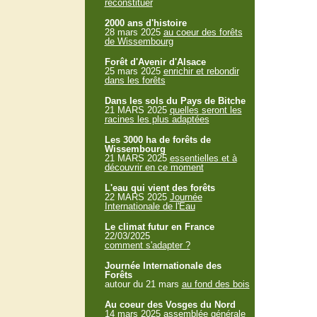
reconstituer
2000 ans d'histoire
28 mars 2025
au coeur des forêts
de Wissembourg
Forêt d'Avenir d'Alsace
25 mars 2025
enrichir et rebondir
dans les forêts
Dans les sols du Pays de Bitche
21 MARS 2025
quelles seront les
racines les plus adaptées
Les 3000 ha de forêts de
Wissembourg
21 MARS 2025
essentielles et à
découvrir en ce moment
L'eau qui vient des forêts
22 MARS 2025
Journée
Internationale de l'Eau
Le climat futur en France
22/03/2025
comment s'adapter ?
Journée Internationale des
Forêts
autour du 21 mars
au fond des bois
Au coeur des Vosges du Nord
14 mars 2025
assemblée générale