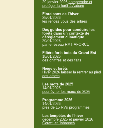
29 janvier 2026
comprendre et
protéger la forêt à Aubure
Floraisons de l'hiver
28/01/2026
les rendez vous des arbres
Des guides pour conduire les
forêts dans un contexte de
dérèglement climatique
20/01/2026
par le réseau RMT AFORCE
Filière forêt bois du Grand Est
18/01/2026
des chiffres et des faits
Neige et forêts
Hiver 2026
laisser la rentrer au pied
des arbres
Les mots de 2025
14/01/2026
pour éviter les maux de 2026
Programme 2026
14/01/2026
près de 15 RVs programmés
Les tempêtes de l'hiver
décembre 2025 et janvier 2026
Goretti et Johannes