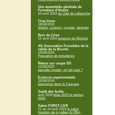
Une assemblée générale de
Forestiers d'Alsace
20 avril 2024
du côté de Labaroche
Cinq livres
18/04/2024
photos, science, voyage, géologie
Bois de Crise
15 avril 2024
annonce du Ministre
AG Association Forestière de la
vallée de la Bruche
15/04/2024
Passation de présidence
Retour sur coupe 5/5
11/04/2024
parcelle coupée, on fait quoi ?
Eclaircie expérimentale
10/04/2024
bienvenue dans le Caucase
Santé des forêts
avril 2024
bilan 2023 et alertes
2024
Salon FORST LIVE
12 au 14 avril 2024
le salon
forestier de la vallée du Rhin