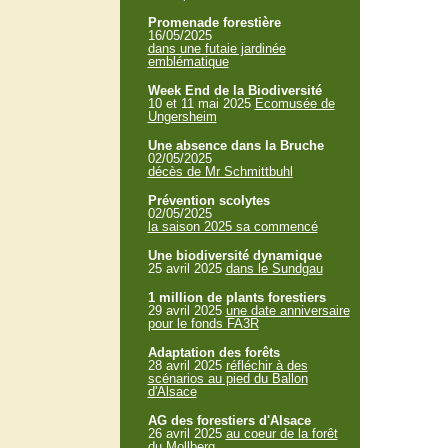
Promenade forestière
16/05/2025
dans une futaie jardinée
emblématique
Week End de la Biodiversité
10 et 11 mai 2025
Ecomusée de
Ungersheim
Une absence dans la Bruche
02/05/2025
décès de Mr Schmittbuhl
Prévention scolytes
02/05/2025
la saison 2025 sa commencé
Une biodiversité dynamique
25 avril 2025
dans le Sundgau
1 million de plants forestiers
29 avril 2025
une date anniversaire
pour le fonds FA3R
Adaptation des forêts
28 avril 2025
réfléchir à des
scénarios au pied du Ballon
d'Alsace
AG des forestiers d'Alsace
26 avril 2025
au coeur de la forêt
du Mollberg