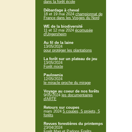
dans la forêt école
Débardage à cheval
18 et 19 mai 2024
championnat de
France dans les Vosges du Nord
WE de la biodiversité
11 et 12 mai 2024
écomusée
d'Ungersheim
Au fil de la laine
13/05/2024
pour protéger les plantations
La forêt sur un plateau de jeu
13/05/2024
Forêt mixte
Paulownia
12/05/2024
le miracle proche du mirage
Voyage au coeur de nos forêts
9/05/2024
les documentaires
d'ARTE
Retours sur coupes
mars 2024
5 coupes, 5 projets, 5
forêts
Revues forestières du printemps
23/04/2024
Forêt Mag et Parlons Forêts