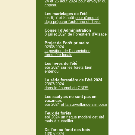
24 et 25 aout 2024
pour envoyer du
copeau
Les martelages de l'été
les 6, 7 et 8 août
pour d'ores et
déjà préparer l'automne et l'hiver
Conseil d'Administration
8 juillet 2024
de Forestiers d'Alsace
Projet de Forêt primaire
02/08/2024
la position de l'association
forestière locale
Les livres de l'été
été 2024
sur les forêts bien
entendu
La série forestière de l'été 2024
20/07/2024
dans le Journal du CNRS
Les scolytes ne sont pas en
vacances
été 2024
et la surveillance s'impose
Feux de forêts
été 2024
un risque modéré cet été
mais à surveiller
De l'art au fond des bois
13/07/2024