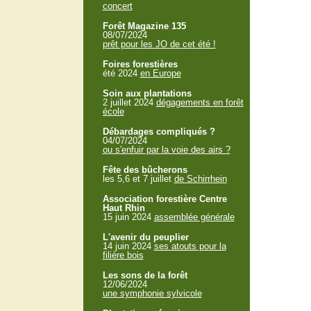
concert
Forêt Magazine 135
08/07/2024
prêt pour les JO de cet été !
Foires forestières
été 2024
en Europe
Soin aux plantations
2 juillet 2024
dégagements en forêt
école
Débardages compliqués ?
04/07/2024
ou s'enfuir par la voie des airs ?
Fête des bûcherons
les 5,6 et 7 juillet
de Schirrhein
Association forestière Centre
Haut Rhin
15 juin 2024
assemblée générale
L'avenir du peuplier
14 juin 2024
ses atouts pour la
filière bois
Les sons de la forêt
12/06/2024
une symphonie sylvicole