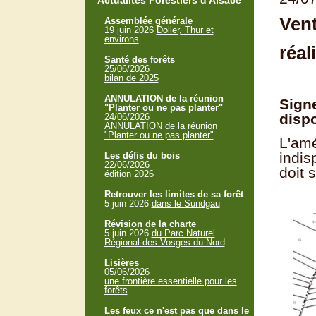
Actualités Forestiers d'Alsace
Vent
Assemblée générale
19 juin 2026
Doller, Thur et
environs
réal
Santé des forêts
25/06/2026
bilan de 2025
ANNULATION de la réunion
Signe
"Planter ou ne pas planter"
dispo
24/06/2026
ANNULATION de la réunion
"Planter ou ne pas planter"
L'amé
indis
Les défis du bois
22/06/2026
doit 
édition 2026
Retrouver les limites de sa forêt
5 juin 2026
dans le Sundgau
Révision de la charte
5 juin 2026
du Parc Naturel
Régional des Vosges du Nord
Lisières
05/06/2026
une frontière essentielle pour les
forêts
Les feux ce n'est pas que dans le