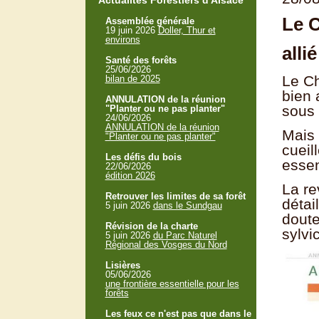
Actualités Forestiers d'Alsace
Le 
Assemblée générale
19 juin 2026
Doller, Thur et
environs
alli
Santé des forêts
25/06/2026
Le Ch
bilan de 2025
bien 
ANNULATION de la réunion
sous 
"Planter ou ne pas planter"
24/06/2026
ANNULATION de la réunion
Mais 
"Planter ou ne pas planter"
cueil
Les défis du bois
essen
22/06/2026
édition 2026
La re
Retrouver les limites de sa forêt
détai
5 juin 2026
dans le Sundgau
doute
Révision de la charte
sylvi
5 juin 2026
du Parc Naturel
Régional des Vosges du Nord
Lisières
05/06/2026
une frontière essentielle pour les
forêts
Les feux ce n'est pas que dans le