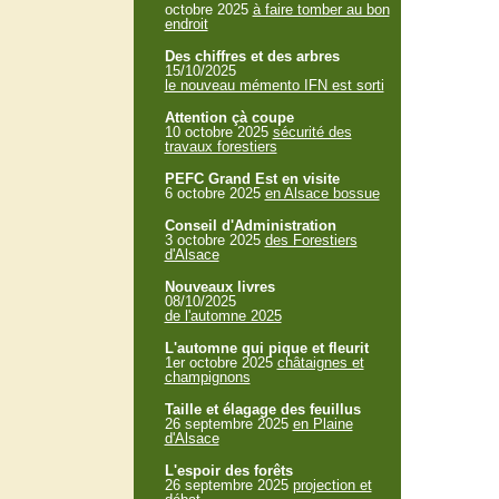
octobre 2025
à faire tomber au bon
endroit
Des chiffres et des arbres
15/10/2025
le nouveau mémento IFN est sorti
Attention çà coupe
10 octobre 2025
sécurité des
travaux forestiers
PEFC Grand Est en visite
6 octobre 2025
en Alsace bossue
Conseil d'Administration
3 octobre 2025
des Forestiers
d'Alsace
Nouveaux livres
08/10/2025
de l'automne 2025
L'automne qui pique et fleurit
1er octobre 2025
châtaignes et
champignons
Taille et élagage des feuillus
26 septembre 2025
en Plaine
d'Alsace
L'espoir des forêts
26 septembre 2025
projection et