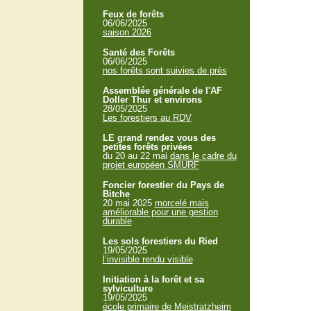
Feux de forêts
06/06/2025
saison 2026
Santé des Forêts
06/06/2025
nos forêts sont suivies de près
Assemblée générale de l'AF
Doller Thur et environs
28/05/2025
Les forestiers au RDV
LE grand rendez vous des
petites forêts privées
du 20 au 22 mai
dans le cadre du
projet européen SMURF
Foncier forestier du Pays de
Bitche
20 mai 2025
morcelé mais
améliorable pour une gestion
durable
Les sols forestiers du Ried
19/05/2025
l’invisible rendu visible
Initiation à la forêt et sa
sylviculture
19/05/2025
école primaire de Meistratzheim