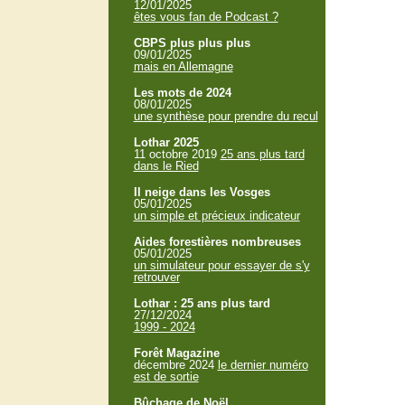
12/01/2025
êtes vous fan de Podcast ?
CBPS plus plus plus
09/01/2025
mais en Allemagne
Les mots de 2024
08/01/2025
une synthèse pour prendre du recul
Lothar 2025
11 octobre 2019
25 ans plus tard
dans le Ried
Il neige dans les Vosges
05/01/2025
un simple et précieux indicateur
Aides forestières nombreuses
05/01/2025
un simulateur pour essayer de s'y
retrouver
Lothar : 25 ans plus tard
27/12/2024
1999 - 2024
Forêt Magazine
décembre 2024
le dernier numéro
est de sortie
Bûchage de Noël