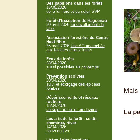
Des papillons dans les forêts
15/05/2026
de la lumière et du soleil SVP
Forêt d'Exception de Haguenau
30 avril 2026
renouvellement du
label
Association forestière du Centre
Haut Rhin
25 avril 2026
Une AG accrochée
aux falaises et aux forêts
Feux de forêts
28/04/2026
aussi possibles au printemps
Prévention scolytes
20/04/2026
suivi et écorçage des épicéas
tombés
Mais 
Dépérissements et réseaux
routiers
15/04/2026
un sujet actuel et en devenir
La pa
Les arts de la forêt : sentir,
cheminer, rêver
14/04/2026
nouveau livre
Living Labs forestiers