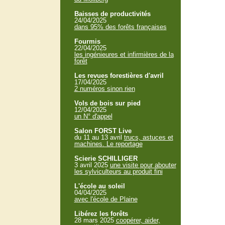
Baisses de productivités
24/04/2025
dans 95% des forêts françaises
Fourmis
22/04/2025
les ingénieures et infirmières de la
forêt
Les revues forestières d'avril
17/04/2025
2 numéros sinon rien
Vols de bois sur pied
12/04/2025
un N° d'appel
Salon FORST Live
du 11 au 13 avril
trucs, astuces et
machines. Le reportage
Scierie SCHILLIGER
3 avril 2025
une visite pour abouter
les sylviculteurs au produit fini
L'école au soleil
04/04/2025
avec l'école de Plaine
Libérez les forêts
28 mars 2025
coopérer, aider,