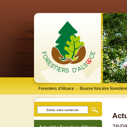
Forestiers d'Alsace
Bourse foncière forestièr
-
Actu
28/0