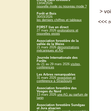
13/04/2026
nouvelle mode ou nouveau mode ?
> voi
Forêt et Bois
30/03/2026
les derniers chiffres et tableaux
<<<
r
FORST live en direct
27 mars 2026
explorations et
nouvelles pistes
Association forestière de la
vallée de la Weiss
21 mars 2026
démonstrations
mécaniques et AG
Journée Internationale des
Forêts
du 21 au 29 mars 2026
visites,
conférences
Les Arbres remarquables
31 mars 2026
exposition et
conférence à Strasbourg
Association forestière des
Vosges du Nord
13 mars 2026
une AG au parfum de
tanin
Association forestière Sundgau
et Jura alsacien