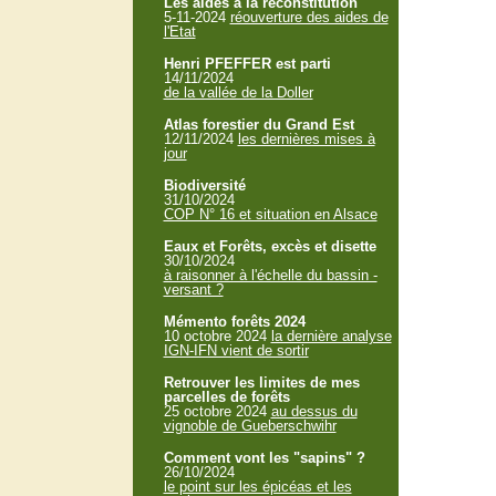
Les aides à la reconstitution
5-11-2024
réouverture des aides de
l'Etat
Henri PFEFFER est parti
14/11/2024
de la vallée de la Doller
Atlas forestier du Grand Est
12/11/2024
les dernières mises à
jour
Biodiversité
31/10/2024
COP N° 16 et situation en Alsace
Eaux et Forêts, excès et disette
30/10/2024
à raisonner à l'échelle du bassin -
versant ?
Mémento forêts 2024
10 octobre 2024
la dernière analyse
IGN-IFN vient de sortir
Retrouver les limites de mes
parcelles de forêts
25 octobre 2024
au dessus du
vignoble de Gueberschwihr
Comment vont les "sapins" ?
26/10/2024
le point sur les épicéas et les