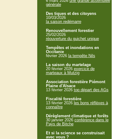
6 mars 2026
une grande assemblée
générale
Des tiques et des citoyens
10/03/2026
la saison redémarre
Renouvellement forestier
25/02/2026
réouverture du guichet unique
Tempêtes et inondations en
Occitanie
février 2026
la tempête Nils
La saison du martelage
20 février 2026
exercice de
marteaux à Mutzig
Association forestière Piémont
Plaine d'Alsace
13 février 2026
top départ des AGs
Fiscalité forestière
13 février 2026
les bons réflèxes à
connaître
Dérèglement climatique et forêts
30 janvier 2026
conférence dans le
Pays de Bitche
Et si la science se construisait
avec vous ?