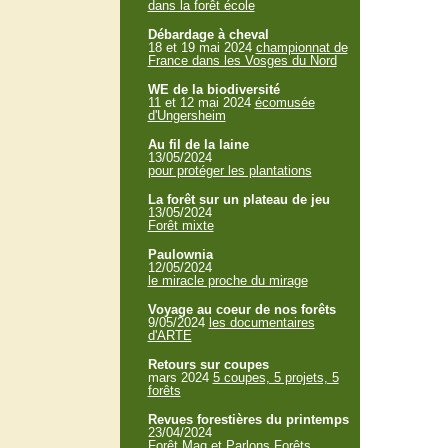
dans la forêt école
Débardage à cheval
18 et 19 mai 2024
championnat de
France dans les Vosges du Nord
WE de la biodiversité
11 et 12 mai 2024
écomusée
d'Ungersheim
Au fil de la laine
13/05/2024
pour protéger les plantations
La forêt sur un plateau de jeu
13/05/2024
Forêt mixte
Paulownia
12/05/2024
le miracle proche du mirage
Voyage au coeur de nos forêts
9/05/2024
les documentaires
d'ARTE
Retours sur coupes
mars 2024
5 coupes, 5 projets, 5
forêts
Revues forestières du printemps
23/04/2024
Forêt Mag et Parlons Forêts