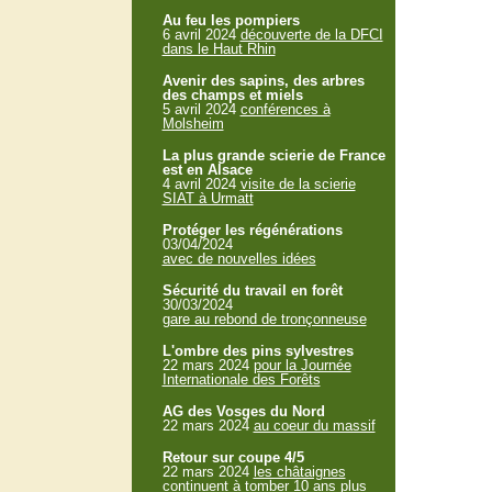
Au feu les pompiers
6 avril 2024
découverte de la DFCI
dans le Haut Rhin
Avenir des sapins, des arbres
des champs et miels
5 avril 2024
conférences à
Molsheim
La plus grande scierie de France
est en Alsace
4 avril 2024
visite de la scierie
SIAT à Urmatt
Protéger les régénérations
03/04/2024
avec de nouvelles idées
Sécurité du travail en forêt
30/03/2024
gare au rebond de tronçonneuse
L'ombre des pins sylvestres
22 mars 2024
pour la Journée
Internationale des Forêts
AG des Vosges du Nord
22 mars 2024
au coeur du massif
Retour sur coupe 4/5
22 mars 2024
les châtaignes
continuent à tomber 10 ans plus