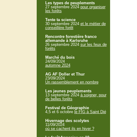
Les types de peuplements
27 septembre 2024
pour organiser
les forêts
Tente ta science
30 septembre 2024
et le métier de
conseillère forêt
Rencontre forestière franco
allemande à Karlsruhe
26 septembre 2024
sur les feux de
forêts
Marché du bois
24/09/2024
automne 2024
AG AF Doller et Thur
23/09/2024
Un rassemblement en nombre
Les jeunes peuplements
13 septembre 2024
à soigner, pour
de belles forêts
Festival de Géographie
4,5 et 6 octobre
le FIG à Saint Dié
Hivernage des scolytes
11/09/2024
où se cachent ils en hiver ?