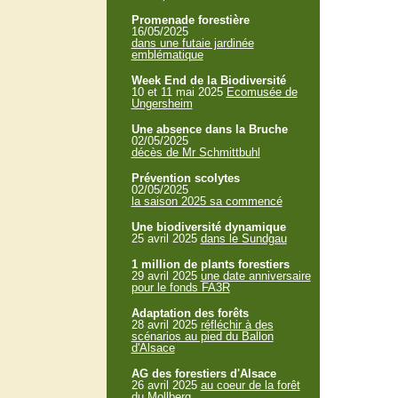
Promenade forestière
16/05/2025
dans une futaie jardinée
emblématique
Week End de la Biodiversité
10 et 11 mai 2025
Ecomusée de
Ungersheim
Une absence dans la Bruche
02/05/2025
décès de Mr Schmittbuhl
Prévention scolytes
02/05/2025
la saison 2025 sa commencé
Une biodiversité dynamique
25 avril 2025
dans le Sundgau
1 million de plants forestiers
29 avril 2025
une date anniversaire
pour le fonds FA3R
Adaptation des forêts
28 avril 2025
réfléchir à des
scénarios au pied du Ballon
d'Alsace
AG des forestiers d'Alsace
26 avril 2025
au coeur de la forêt
du Mollberg