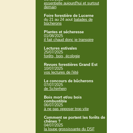
essentielle aujourd'hui et surtout
demain
Foire forestière de Lucerne
du 21 au 24 aout
balades de
bûcherons
Plantes et sécheresse
01/08/2025
il fait chaud donc je transpire
Lectures estivales
25/07/2025
forêts, bois, écologie
Revues forestières Grand Est
10/07/2025
vos lectures de l'été
Le concours de bûcherons
07/07/2025
de Schirrhein
Bois mort et/ou bois
combustible
06/07/2025
à ne pas opposer trop vite
Comment se portent les forêts de
chênes ?
04/07/2025
la loupe grossissante du DSF