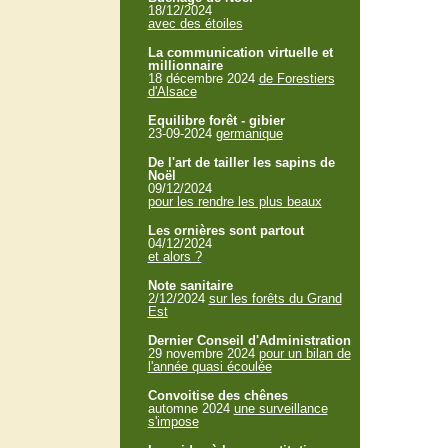
18/12/2024
avec des étoiles
La communication virtuelle et
millionnaire
18 décembre 2024
de Forestiers
d'Alsace
Equilibre forêt - gibier
23-09-2024
germanique
De l'art de tailler les sapins de
Noël
09/12/2024
pour les rendre les plus beaux
Les ornières sont partout
04/12/2024
et alors ?
Note sanitaire
2/12/2024
sur les forêts du Grand
Est
Dernier Conseil d'Administration
29 novembre 2024
pour un bilan de
l'année quasi écoulée
Convoitise des chênes
automne 2024
une surveillance
s'impose