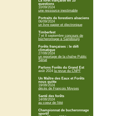
La forêt française en 10
questions
10/09/2024
une ressource inestimable
Portraits de forestiers alsaciens
06/09/2024
un livre papier et électronique
Timberfest
7 et 8 septembre
concours de
bûcheronnage à Sarrebourg
Forêts françaises : le défi
climatique
27/08/2024
un reportage de la chaîne Public
Sénat
Parlons Forêts du Grand Est
août 2024
la revue du CNPF
Un Maître des Eaux et Forêts
nous quitte
19/08/2024
décès de François Moyses
Santé des forêts
14/08/2024
au coeur de l'été
Championnat de bucheronnage
sportif