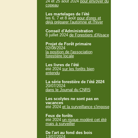
24 et 25 aout 2024
pour envoyer du
copeau
Les martelages de l'été
les 6, 7 et 8 août
pour d'ores et
déjà préparer l'automne et l'hiver
Conseil d'Administration
8 juillet 2024
de Forestiers d'Alsace
Projet de Forêt primaire
02/08/2024
la position de l'association
forestière locale
Les livres de l'été
été 2024
sur les forêts bien
entendu
La série forestière de l'été 2024
20/07/2024
dans le Journal du CNRS
Les scolytes ne sont pas en
vacances
été 2024
et la surveillance s'impose
Feux de forêts
été 2024
un risque modéré cet été
mais à surveiller
De l'art au fond des bois
13/07/2024