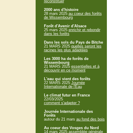
reconstituer
2000 ans d'histoire
28 mars 2025
au coeur des forêts
de Wissembourg
Forêt d'Avenir d'Alsace
25 mars 2025
enrichir et rebondir
dans les forêts
Dans les sols du Pays de Bitche
21 MARS 2025
quelles seront les
racines les plus adaptées
Les 3000 ha de forêts de
Wissembourg
21 MARS 2025
essentielles et à
découvrir en ce moment
L'eau qui vient des forêts
22 MARS 2025
Journée
Internationale de l'Eau
Le climat futur en France
22/03/2025
comment s'adapter ?
Journée Internationale des
Forêts
autour du 21 mars
au fond des bois
Au coeur des Vosges du Nord
14 mars 2025
assemblée générale