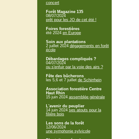
concert
Forêt Magazine 135
08/07/2024
prêt pour les JO de cet été !
Foires forestières
été 2024
en Europe
Soin aux plantations
2 juillet 2024
dégagements en forêt
école
Débardages compliqués ?
04/07/2024
ou s'enfuir par la voie des airs ?
Fête des bûcherons
les 5,6 et 7 juillet
de Schirrhein
Association forestière Centre
Haut Rhin
15 juin 2024
assemblée générale
L'avenir du peuplier
14 juin 2024
ses atouts pour la
filière bois
Les sons de la forêt
12/06/2024
une symphonie sylvicole