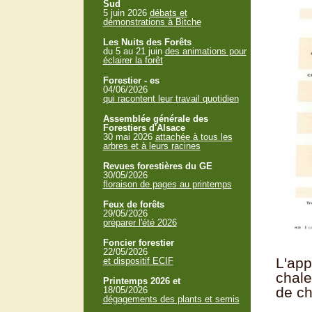
Sud
5 juin 2026
débats et
démonstrations à Bitche
Les Nuits des Forêts
du 5 au 21 juin
des animations pour
éclairer la forêt
Forestier - es
04/06/2026
qui racontent leur travail quotidien
Assemblée générale des
Forestiers d'Alsace
30 mai 2026
attachée à tous les
arbres et à leurs racines
Revues forestières du GE
30/05/2026
floraison de pages au printemps
Feux de forêts
29/05/2026
préparer l'été 2026
Foncier forestier
22/05/2026
L'app
et dispositif ECIF
chale
Printemps 2026 et
de ch
18/05/2026
dégagements des plants et semis