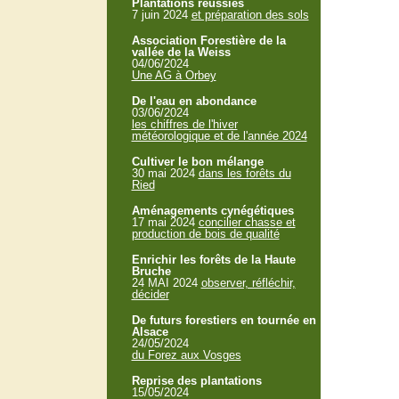
Plantations réussies
7 juin 2024
et préparation des sols
Association Forestière de la
vallée de la Weiss
04/06/2024
Une AG à Orbey
De l'eau en abondance
03/06/2024
les chiffres de l'hiver
météorologique et de l'année 2024
Cultiver le bon mélange
30 mai 2024
dans les forêts du
Ried
Aménagements cynégétiques
17 mai 2024
concilier chasse et
production de bois de qualité
Enrichir les forêts de la Haute
Bruche
24 MAI 2024
observer, réfléchir,
décider
De futurs forestiers en tournée en
Alsace
24/05/2024
du Forez aux Vosges
Reprise des plantations
15/05/2024