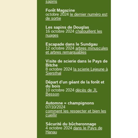
sapins
Forêt Magazine
octobre 2024
le dernier numéro est
de sortie
Les sapins de Douglas
16 octobre 2024
chatouillent les
nuages
Escapade dans le Sundgau
12 octobre 2024
arbres minuscules
et arbres remarquables
Visite de scierie dans le Pays de
Bitche
8 octobre 2024
la scierie Lejeune à
Siersthal
Départ d'un géant de la forêt et
du bois
10 octobre 2024
décès de JL
Besson
Automne = champignons
07/10/2024
comment les respecter et bien les
cueillir
Sécurité du bûcheronnage
4 octobre 2024
dans le Pays de
Hanau