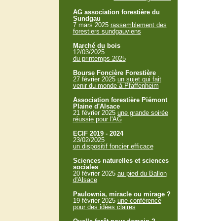
AG association forestière du
Sundgau
7 mars 2025
rassemblement des
forestiers sundgauviens
Marché du bois
12/03/2025
du printemps 2025
Bourse Foncière Forestière
27 février 2025
un sujet qui fait
venir du monde à Pfaffenheim
Association forestière Piémont
Plaine d'Alsace
21 février 2025
une grande soirée
réussie pour l'AG
ECIF 2019 - 2024
23/02/2025
un dispositif foncier efficace
Sciences naturelles et sciences
sociales
20 février 2025
au pied du Ballon
d'Alsace
Paulownia, miracle ou mirage ?
19 février 2025
une conférence
pour des idées claires