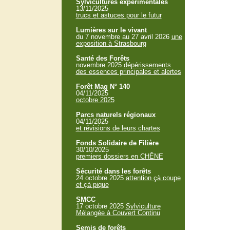
Sylvicultures expérimentales
13/11/2025
trucs et astuces pour le futur
Lumières sur le vivant
du 7 novembre au 27 avril 2026
une
exposition à Strasbourg
Santé des Forêts
novembre 2025
dépérissements
des essences principales et alertes
Forêt Mag N° 140
04/11/2025
octobre 2025
Parcs naturels régionaux
04/11/2025
et révisions de leurs chartes
Fonds Solidaire de Filière
30/10/2025
premiers dossiers en CHÊNE
Sécurité dans les forêts
24 octobre 2025
attention çà coupe
et çà pique
SMCC
17 octobre 2025
Sylviculture
Mélangée à Couvert Continu
Semis de forêts