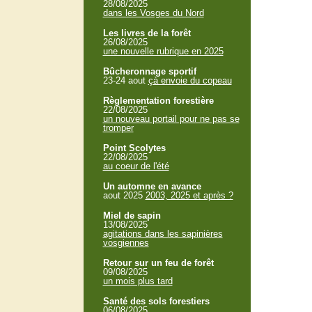
28/08/2025
dans les Vosges du Nord
Les livres de la forêt
26/08/2025
une nouvelle rubrique en 2025
Bûcheronnage sportif
23-24 aout
çà envoie du copeau
Règlementation forestière
22/08/2025
un nouveau portail pour ne pas se
tromper
Point Scolytes
22/08/2025
au coeur de l'été
Un automne en avance
aout 2025
2003, 2025 et après ?
Miel de sapin
13/08/2025
agitations dans les sapinières
vosgiennes
Retour sur un feu de forêt
09/08/2025
un mois plus tard
Santé des sols forestiers
06/08/2025