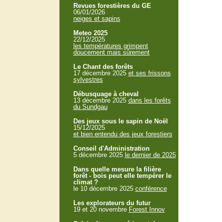
Revues forestières du GE
06/01/2026
neiges et sapins
Meteo 2025
22/12/2025
les températures grimpent
doucement mais sûrement
Le Chant des forêts
17 décembre 2025
et ses frissons
sylvestres
Débusquage à cheval
13 décembre 2025
dans les forêts
du Sundgau
Des jeux sous le sapin de Noël
15/12/2025
et bien entendu des jeux forestiers
Conseil d'Administration
5 décembre 2025
le dernier de 2025
Dans quelle mesure la filière
forêt - bois peut elle tempérer le
climat ?
le 10 décembre 2025
conférence
Les explorateurs du futur
19 et 20 novembre
Forest Innov