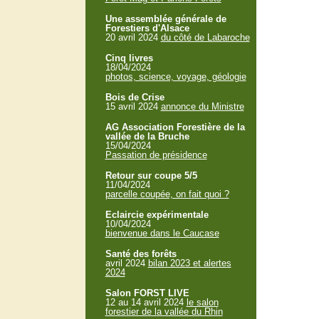
Une assemblée générale de
Forestiers d'Alsace
20 avril 2024
du côté de Labaroche
Cinq livres
18/04/2024
photos, science, voyage, géologie
Bois de Crise
15 avril 2024
annonce du Ministre
AG Association Forestière de la
vallée de la Bruche
15/04/2024
Passation de présidence
Retour sur coupe 5/5
11/04/2024
parcelle coupée, on fait quoi ?
Eclaircie expérimentale
10/04/2024
bienvenue dans le Caucase
Santé des forêts
avril 2024
bilan 2023 et alertes
2024
Salon FORST LIVE
12 au 14 avril 2024
le salon
forestier de la vallée du Rhin