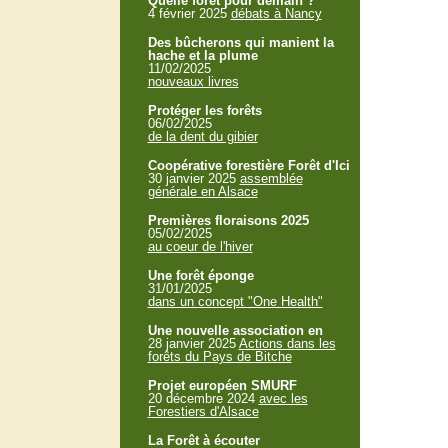
Quelle forêt pour demain ?
4 février 2025
débats à Nancy
Des bûcherons qui manient la
hache et la plume
11/02/2025
nouveaux livres
Protéger les forêts
06/02/2025
de la dent du gibier
Coopérative forestière Forêt d'Ici
30 janvier 2025
assemblée
générale en Alsace
Premières floraisons 2025
05/02/2025
au coeur de l'hiver
Une forêt éponge
31/01/2025
dans un concept "One Health"
Une nouvelle association en
28 janvier 2025
Actions dans les
forêts du Pays de Bitche
Projet européen SMURF
20 décembre 2024
avec les
Forestiers d'Alsace
La Forêt à écouter