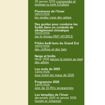
29 janvier 2026
comprendre et
protéger la forêt à Aubure
Floraisons de l'hiver
28/01/2026
les rendez vous des arbres
Des guides pour conduire les
forêts dans un contexte de
dérèglement climatique
20/01/2026
par le réseau RMT AFORCE
Filière forêt bois du Grand Est
18/01/2026
des chiffres et des faits
Neige et forêts
Hiver 2026
laisser la rentrer au pied
des arbres
Les mots de 2025
14/01/2026
pour éviter les maux de 2026
Programme 2026
14/01/2026
près de 15 RVs programmés
Les tempêtes de l'hiver
décembre 2025 et janvier 2026
Goretti et Johannes