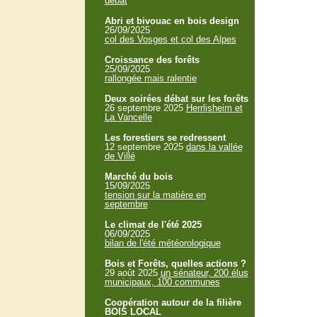
débat
Abri et bivouac en bois design
26/09/2025
col des Vosges et col des Alpes
Croissance des forêts
25/09/2025
rallongée mais ralentie
Deux soirées débat sur les forêts
26 septembre 2025
Herrlisheim et
La Vancelle
Les forestiers se redressent
12 septembre 2025
dans la vallée
de Villé
Marché du bois
15/09/2025
tension sur la matière en
septembre
Le climat de l'été 2025
06/09/2025
bilan de l'été météorologique
Bois et Forêts, quelles actions ?
29 août 2025
un sénateur, 200 élus
municipaux, 100 communes
Coopération autour de la filière
BOIS LOCAL