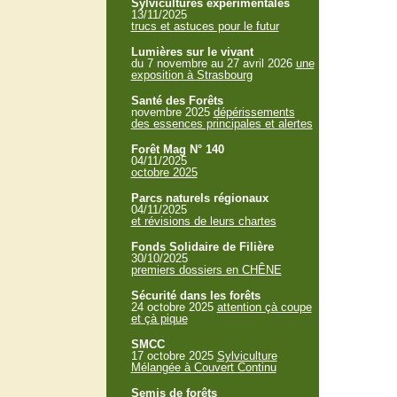
Sylvicultures expérimentales
13/11/2025
trucs et astuces pour le futur
Lumières sur le vivant
du 7 novembre au 27 avril 2026
une
exposition à Strasbourg
Santé des Forêts
novembre 2025
dépérissements
des essences principales et alertes
Forêt Mag N° 140
04/11/2025
octobre 2025
Parcs naturels régionaux
04/11/2025
et révisions de leurs chartes
Fonds Solidaire de Filière
30/10/2025
premiers dossiers en CHÊNE
Sécurité dans les forêts
24 octobre 2025
attention çà coupe
et çà pique
SMCC
17 octobre 2025
Sylviculture
Mélangée à Couvert Continu
Semis de forêts