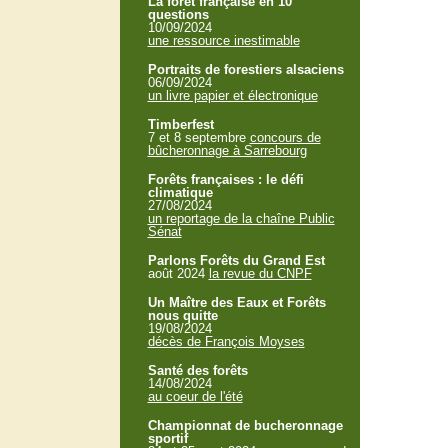
La forêt française en 10
questions
10/09/2024
une ressource inestimable
Portraits de forestiers alsaciens
06/09/2024
un livre papier et électronique
Timberfest
7 et 8 septembre
concours de
bûcheronnage à Sarrebourg
Forêts françaises : le défi
climatique
27/08/2024
un reportage de la chaîne Public
Sénat
Parlons Forêts du Grand Est
août 2024
la revue du CNPF
Un Maître des Eaux et Forêts
nous quitte
19/08/2024
décès de François Moyses
Santé des forêts
14/08/2024
au coeur de l'été
Championnat de bucheronnage
sportif