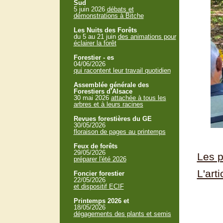
Sud
5 juin 2026
débats et
démonstrations à Bitche
Les Nuits des Forêts
du 5 au 21 juin
des animations pour
éclairer la forêt
Forestier - es
04/06/2026
qui racontent leur travail quotidien
Assemblée générale des
Forestiers d'Alsace
30 mai 2026
attachée à tous les
arbres et à leurs racines
Revues forestières du GE
30/05/2026
floraison de pages au printemps
Feux de forêts
29/05/2026
Les p
préparer l'été 2026
L'art
Foncier forestier
22/05/2026
et dispositif ECIF
Printemps 2026 et
18/05/2026
dégagements des plants et semis