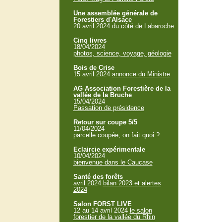
Une assemblée générale de
Forestiers d'Alsace
20 avril 2024
du côté de Labaroche
Cinq livres
18/04/2024
photos, science, voyage, géologie
Bois de Crise
15 avril 2024
annonce du Ministre
AG Association Forestière de la
vallée de la Bruche
15/04/2024
Passation de présidence
Retour sur coupe 5/5
11/04/2024
parcelle coupée, on fait quoi ?
Eclaircie expérimentale
10/04/2024
bienvenue dans le Caucase
Santé des forêts
avril 2024
bilan 2023 et alertes
2024
Salon FORST LIVE
12 au 14 avril 2024
le salon
forestier de la vallée du Rhin