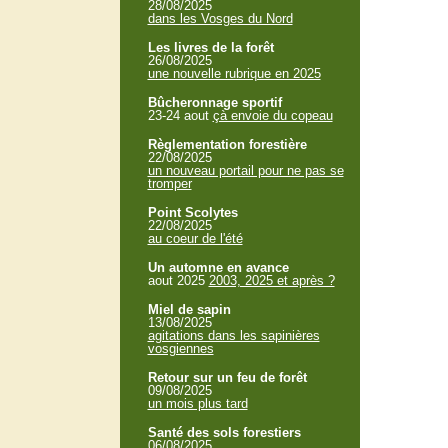
28/08/2025
dans les Vosges du Nord
Les livres de la forêt
26/08/2025
une nouvelle rubrique en 2025
Bûcheronnage sportif
23-24 aout
çà envoie du copeau
Règlementation forestière
22/08/2025
un nouveau portail pour ne pas se
tromper
Point Scolytes
22/08/2025
au coeur de l'été
Un automne en avance
aout 2025
2003, 2025 et après ?
Miel de sapin
13/08/2025
agitations dans les sapinières
vosgiennes
Retour sur un feu de forêt
09/08/2025
un mois plus tard
Santé des sols forestiers
06/08/2025