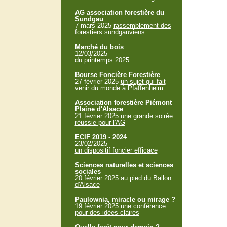
AG association forestière du
Sundgau
7 mars 2025
rassemblement des
forestiers sundgauviens
Marché du bois
12/03/2025
du printemps 2025
Bourse Foncière Forestière
27 février 2025
un sujet qui fait
venir du monde à Pfaffenheim
Association forestière Piémont
Plaine d'Alsace
21 février 2025
une grande soirée
réussie pour l'AG
ECIF 2019 - 2024
23/02/2025
un dispositif foncier efficace
Sciences naturelles et sciences
sociales
20 février 2025
au pied du Ballon
d'Alsace
Paulownia, miracle ou mirage ?
19 février 2025
une conférence
pour des idées claires