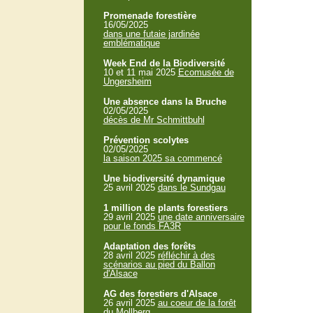
Promenade forestière
16/05/2025
dans une futaie jardinée
emblématique
Week End de la Biodiversité
10 et 11 mai 2025
Ecomusée de
Ungersheim
Une absence dans la Bruche
02/05/2025
décès de Mr Schmittbuhl
Prévention scolytes
02/05/2025
la saison 2025 sa commencé
Une biodiversité dynamique
25 avril 2025
dans le Sundgau
1 million de plants forestiers
29 avril 2025
une date anniversaire
pour le fonds FA3R
Adaptation des forêts
28 avril 2025
réfléchir à des
scénarios au pied du Ballon
d'Alsace
AG des forestiers d'Alsace
26 avril 2025
au coeur de la forêt
du Mollberg