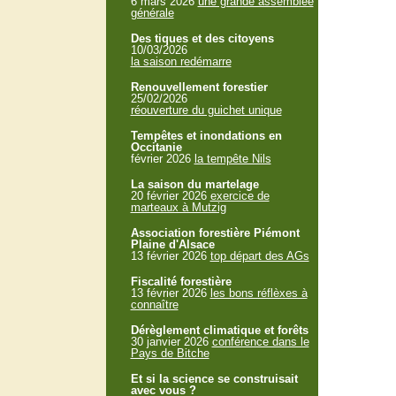
6 mars 2026
une grande assemblée
générale
Des tiques et des citoyens
10/03/2026
la saison redémarre
Renouvellement forestier
25/02/2026
réouverture du guichet unique
Tempêtes et inondations en
Occitanie
février 2026
la tempête Nils
La saison du martelage
20 février 2026
exercice de
marteaux à Mutzig
Association forestière Piémont
Plaine d'Alsace
13 février 2026
top départ des AGs
Fiscalité forestière
13 février 2026
les bons réflèxes à
connaître
Dérèglement climatique et forêts
30 janvier 2026
conférence dans le
Pays de Bitche
Et si la science se construisait
avec vous ?