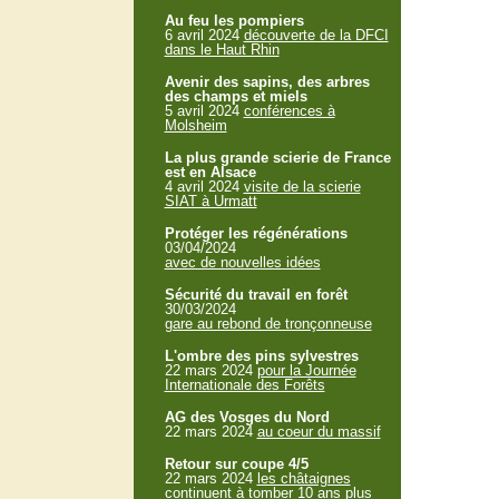
Au feu les pompiers
6 avril 2024
découverte de la DFCI
dans le Haut Rhin
Avenir des sapins, des arbres
des champs et miels
5 avril 2024
conférences à
Molsheim
La plus grande scierie de France
est en Alsace
4 avril 2024
visite de la scierie
SIAT à Urmatt
Protéger les régénérations
03/04/2024
avec de nouvelles idées
Sécurité du travail en forêt
30/03/2024
gare au rebond de tronçonneuse
L'ombre des pins sylvestres
22 mars 2024
pour la Journée
Internationale des Forêts
AG des Vosges du Nord
22 mars 2024
au coeur du massif
Retour sur coupe 4/5
22 mars 2024
les châtaignes
continuent à tomber 10 ans plus