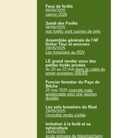
Feux de forêts
06/06/2025
saison 2026
Santé des Forêts
06/06/2025
nos forêts sont suivies de près
Assemblée générale de l'AF
Doller Thur et environs
28/05/2025
Les forestiers au RDV
LE grand rendez vous des
petites forêts privées
du 20 au 22 mai
dans le cadre du
projet européen SMURF
Foncier forestier du Pays de
Bitche
20 mai 2025
morcelé mais
améliorable pour une gestion
durable
Les sols forestiers du Ried
19/05/2025
l’invisible rendu visible
Initiation à la forêt et sa
sylviculture
19/05/2025
école primaire de Meistratzheim