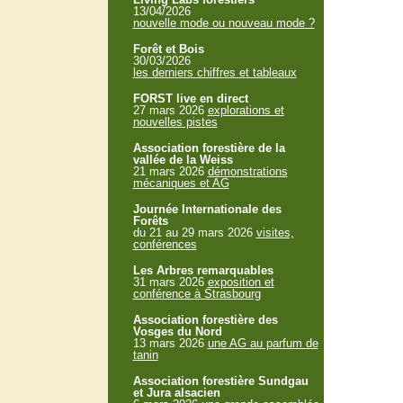
13/04/2026
nouvelle mode ou nouveau mode ?
Forêt et Bois
30/03/2026
les derniers chiffres et tableaux
FORST live en direct
27 mars 2026
explorations et
nouvelles pistes
Association forestière de la
vallée de la Weiss
21 mars 2026
démonstrations
mécaniques et AG
Journée Internationale des
Forêts
du 21 au 29 mars 2026
visites,
conférences
Les Arbres remarquables
31 mars 2026
exposition et
conférence à Strasbourg
Association forestière des
Vosges du Nord
13 mars 2026
une AG au parfum de
tanin
Association forestière Sundgau
et Jura alsacien