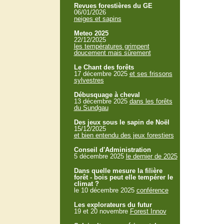
Revues forestières du GE
06/01/2026
neiges et sapins
Meteo 2025
22/12/2025
les températures grimpent
doucement mais sûrement
Le Chant des forêts
17 décembre 2025
et ses frissons
sylvestres
Débusquage à cheval
13 décembre 2025
dans les forêts
du Sundgau
Des jeux sous le sapin de Noël
15/12/2025
et bien entendu des jeux forestiers
Conseil d'Administration
5 décembre 2025
le dernier de 2025
Dans quelle mesure la filière
forêt - bois peut elle tempérer le
climat ?
le 10 décembre 2025
conférence
Les explorateurs du futur
19 et 20 novembre
Forest Innov