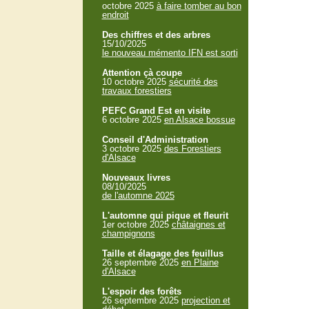
octobre 2025
à faire tomber au bon
endroit
Des chiffres et des arbres
15/10/2025
le nouveau mémento IFN est sorti
Attention çà coupe
10 octobre 2025
sécurité des
travaux forestiers
PEFC Grand Est en visite
6 octobre 2025
en Alsace bossue
Conseil d'Administration
3 octobre 2025
des Forestiers
d'Alsace
Nouveaux livres
08/10/2025
de l'automne 2025
L'automne qui pique et fleurit
1er octobre 2025
châtaignes et
champignons
Taille et élagage des feuillus
26 septembre 2025
en Plaine
d'Alsace
L'espoir des forêts
26 septembre 2025
projection et