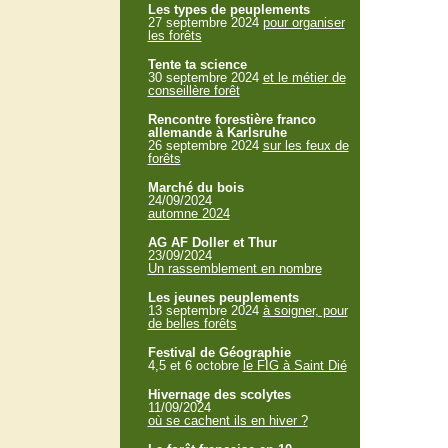
Les types de peuplements
27 septembre 2024
pour organiser
les forêts
Tente ta science
30 septembre 2024
et le métier de
conseillère forêt
Rencontre forestière franco
allemande à Karlsruhe
26 septembre 2024
sur les feux de
forêts
Marché du bois
24/09/2024
automne 2024
AG AF Doller et Thur
23/09/2024
Un rassemblement en nombre
Les jeunes peuplements
13 septembre 2024
à soigner, pour
de belles forêts
Festival de Géographie
4,5 et 6 octobre
le FIG à Saint Dié
Hivernage des scolytes
11/09/2024
où se cachent ils en hiver ?