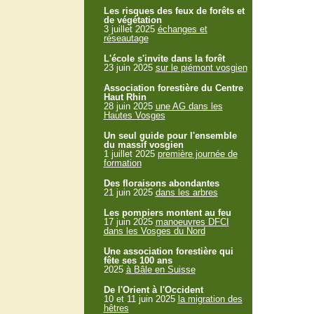
Les risques des feux de forêts et
de végétation
3 juillet 2025
échanges et
réseautage
L'école s'invite dans la forêt
23 juin 2025
sur le piémont vosgien
Association forestière du Centre
Haut Rhin
28 juin 2025
une AG dans les
Hautes Vosges
Un seul guide pour l'ensemble
du massif vosgien
1 juillet 2025
première journée de
formation
Des floraisons abondantes
21 juin 2025
dans les arbres
Les pompiers montent au feu
17 juin 2025
manoeuvres DFCI
dans les Vosges du Nord
Une association forestière qui
fête ses 100 ans
2025
à Bâle en Suisse
De l'Orient à l'Occident
10 et 11 juin 2025
la migration des
hêtres