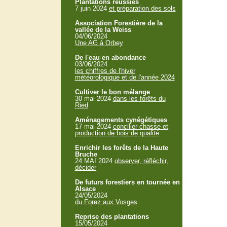
Plantations réussies
7 juin 2024
et préparation des sols
Association Forestière de la
vallée de la Weiss
04/06/2024
Une AG à Orbey
De l'eau en abondance
03/06/2024
les chiffres de l'hiver
météorologique et de l'année 2024
Cultiver le bon mélange
30 mai 2024
dans les forêts du
Ried
Aménagements cynégétiques
17 mai 2024
concilier chasse et
production de bois de qualité
Enrichir les forêts de la Haute
Bruche
24 MAI 2024
observer, réfléchir,
décider
De futurs forestiers en tournée en
Alsace
24/05/2024
du Forez aux Vosges
Reprise des plantations
15/05/2024