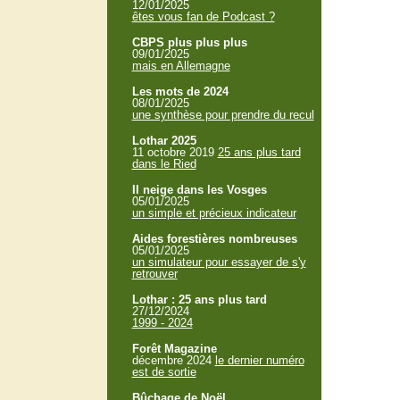
12/01/2025
êtes vous fan de Podcast ?
CBPS plus plus plus
09/01/2025
mais en Allemagne
Les mots de 2024
08/01/2025
une synthèse pour prendre du recul
Lothar 2025
11 octobre 2019
25 ans plus tard
dans le Ried
Il neige dans les Vosges
05/01/2025
un simple et précieux indicateur
Aides forestières nombreuses
05/01/2025
un simulateur pour essayer de s'y
retrouver
Lothar : 25 ans plus tard
27/12/2024
1999 - 2024
Forêt Magazine
décembre 2024
le dernier numéro
est de sortie
Bûchage de Noël