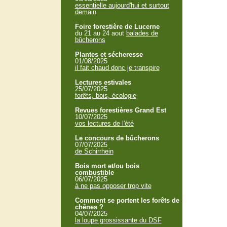
essentielle aujourd'hui et surtout
demain
Foire forestière de Lucerne
du 21 au 24 aout
balades de
bûcherons
Plantes et sécheresse
01/08/2025
il fait chaud donc je transpire
Lectures estivales
25/07/2025
forêts, bois, écologie
Revues forestières Grand Est
10/07/2025
vos lectures de l'été
Le concours de bûcherons
07/07/2025
de Schirrhein
Bois mort et/ou bois
combustible
06/07/2025
à ne pas opposer trop vite
Comment se portent les forêts de
chênes ?
04/07/2025
la loupe grossissante du DSF