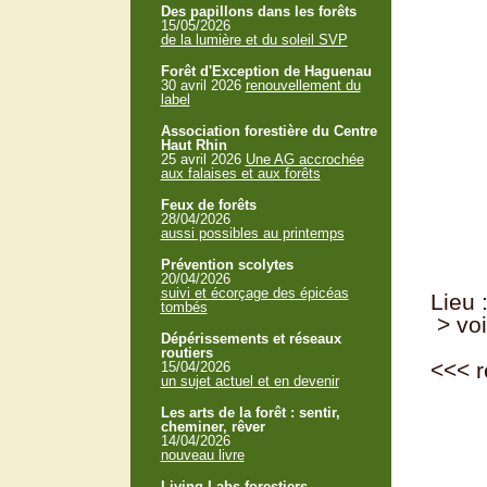
Des papillons dans les forêts
15/05/2026
de la lumière et du soleil SVP
Forêt d'Exception de Haguenau
30 avril 2026
renouvellement du
label
Association forestière du Centre
Haut Rhin
25 avril 2026
Une AG accrochée
aux falaises et aux forêts
Feux de forêts
28/04/2026
aussi possibles au printemps
Prévention scolytes
20/04/2026
suivi et écorçage des épicéas
Lieu 
tombés
> voi
Dépérissements et réseaux
routiers
<<<
r
15/04/2026
un sujet actuel et en devenir
Les arts de la forêt : sentir,
cheminer, rêver
14/04/2026
nouveau livre
Living Labs forestiers