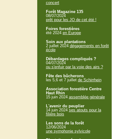
concert
Forêt Magazine 135
08/07/2024
prêt pour les JO de cet été !
Foires forestières
été 2024
en Europe
Soin aux plantations
2 juillet 2024
dégagements en forêt
école
Débardages compliqués ?
04/07/2024
ou s'enfuir par la voie des airs ?
Fête des bûcherons
les 5,6 et 7 juillet
de Schirrhein
Association forestière Centre
Haut Rhin
15 juin 2024
assemblée générale
L'avenir du peuplier
14 juin 2024
ses atouts pour la
filière bois
Les sons de la forêt
12/06/2024
une symphonie sylvicole