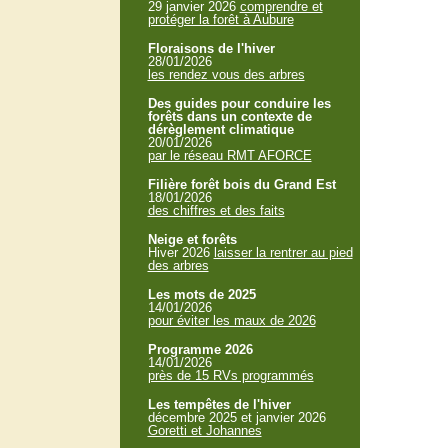
29 janvier 2026
comprendre et
protéger la forêt à Aubure
Floraisons de l'hiver
28/01/2026
les rendez vous des arbres
Des guides pour conduire les
forêts dans un contexte de
dérèglement climatique
20/01/2026
par le réseau RMT AFORCE
Filière forêt bois du Grand Est
18/01/2026
des chiffres et des faits
Neige et forêts
Hiver 2026
laisser la rentrer au pied
des arbres
Les mots de 2025
14/01/2026
pour éviter les maux de 2026
Programme 2026
14/01/2026
près de 15 RVs programmés
Les tempêtes de l'hiver
décembre 2025 et janvier 2026
Goretti et Johannes