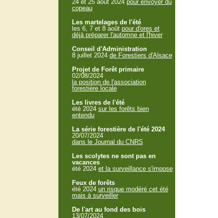
24 et 25 aout 2024
pour envoyer du
copeau
Les martelages de l'été
les 6, 7 et 8 août
pour d'ores et
déjà préparer l'automne et l'hiver
Conseil d'Administration
8 juillet 2024
de Forestiers d'Alsace
Projet de Forêt primaire
02/08/2024
la position de l'association
forestière locale
Les livres de l'été
été 2024
sur les forêts bien
entendu
La série forestière de l'été 2024
20/07/2024
dans le Journal du CNRS
Les scolytes ne sont pas en
vacances
été 2024
et la surveillance s'impose
Feux de forêts
été 2024
un risque modéré cet été
mais à surveiller
De l'art au fond des bois
13/07/2024