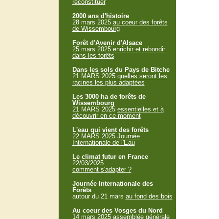
reconstituer
2000 ans d'histoire
28 mars 2025
au coeur des forêts
de Wissembourg
Forêt d'Avenir d'Alsace
25 mars 2025
enrichir et rebondir
dans les forêts
Dans les sols du Pays de Bitche
21 MARS 2025
quelles seront les
racines les plus adaptées
Les 3000 ha de forêts de
Wissembourg
21 MARS 2025
essentielles et à
découvrir en ce moment
L'eau qui vient des forêts
22 MARS 2025
Journée
Internationale de l'Eau
Le climat futur en France
22/03/2025
comment s'adapter ?
Journée Internationale des
Forêts
autour du 21 mars
au fond des bois
Au coeur des Vosges du Nord
14 mars 2025
assemblée générale