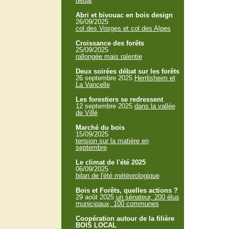
débat
Abri et bivouac en bois design
26/09/2025
col des Vosges et col des Alpes
Croissance des forêts
25/09/2025
rallongée mais ralentie
Deux soirées débat sur les forêts
26 septembre 2025
Herrlisheim et
La Vancelle
Les forestiers se redressent
12 septembre 2025
dans la vallée
de Villé
Marché du bois
15/09/2025
tension sur la matière en
septembre
Le climat de l'été 2025
06/09/2025
bilan de l'été météorologique
Bois et Forêts, quelles actions ?
29 août 2025
un sénateur, 200 élus
municipaux, 100 communes
Coopération autour de la filière
BOIS LOCAL