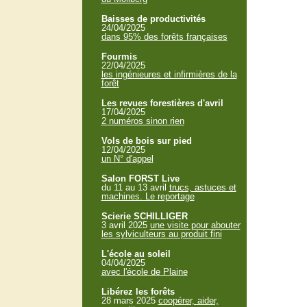
Baisses de productivités
24/04/2025
dans 95% des forêts françaises
Fourmis
22/04/2025
les ingénieures et infirmières de la
forêt
Les revues forestières d'avril
17/04/2025
2 numéros sinon rien
Vols de bois sur pied
12/04/2025
un N° d'appel
Salon FORST Live
du 11 au 13 avril
trucs, astuces et
machines. Le reportage
Scierie SCHILLIGER
3 avril 2025
une visite pour abouter
les sylviculteurs au produit fini
L'école au soleil
04/04/2025
avec l'école de Plaine
Libérez les forêts
28 mars 2025
coopérer, aider,