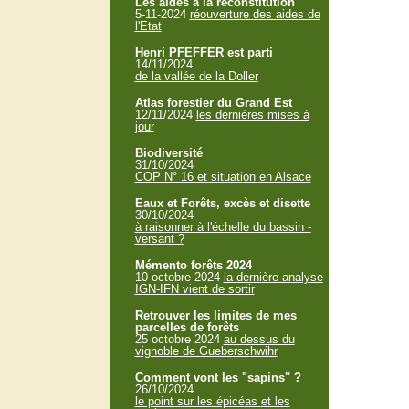
Les aides à la reconstitution
5-11-2024
réouverture des aides de
l'Etat
Henri PFEFFER est parti
14/11/2024
de la vallée de la Doller
Atlas forestier du Grand Est
12/11/2024
les dernières mises à
jour
Biodiversité
31/10/2024
COP N° 16 et situation en Alsace
Eaux et Forêts, excès et disette
30/10/2024
à raisonner à l'échelle du bassin -
versant ?
Mémento forêts 2024
10 octobre 2024
la dernière analyse
IGN-IFN vient de sortir
Retrouver les limites de mes
parcelles de forêts
25 octobre 2024
au dessus du
vignoble de Gueberschwihr
Comment vont les "sapins" ?
26/10/2024
le point sur les épicéas et les