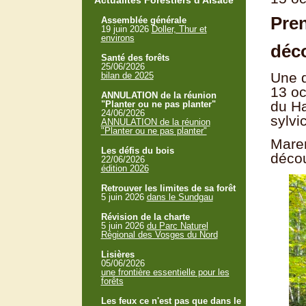
Actualités Forestiers d'Alsace
Pren
Assemblée générale
19 juin 2026
Doller, Thur et
environs
déco
Santé des forêts
25/06/2026
Une q
bilan de 2025
13 oc
ANNULATION de la réunion
du Ha
"Planter ou ne pas planter"
24/06/2026
sylvic
ANNULATION de la réunion
"Planter ou ne pas planter"
Maren
Les défis du bois
décou
22/06/2026
édition 2026
Retrouver les limites de sa forêt
5 juin 2026
dans le Sundgau
Révision de la charte
5 juin 2026
du Parc Naturel
Régional des Vosges du Nord
Lisières
05/06/2026
une frontière essentielle pour les
forêts
Les feux ce n'est pas que dans le