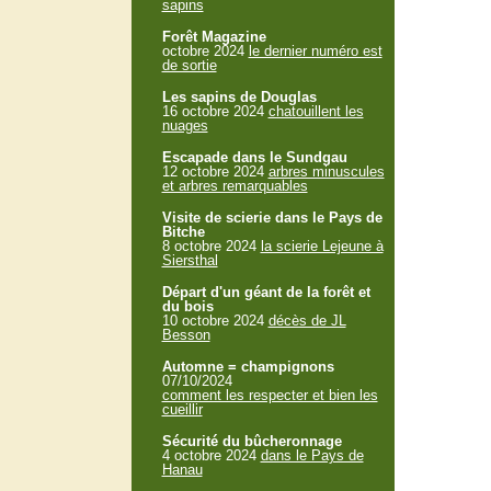
sapins
Forêt Magazine
octobre 2024
le dernier numéro est
de sortie
Les sapins de Douglas
16 octobre 2024
chatouillent les
nuages
Escapade dans le Sundgau
12 octobre 2024
arbres minuscules
et arbres remarquables
Visite de scierie dans le Pays de
Bitche
8 octobre 2024
la scierie Lejeune à
Siersthal
Départ d'un géant de la forêt et
du bois
10 octobre 2024
décès de JL
Besson
Automne = champignons
07/10/2024
comment les respecter et bien les
cueillir
Sécurité du bûcheronnage
4 octobre 2024
dans le Pays de
Hanau