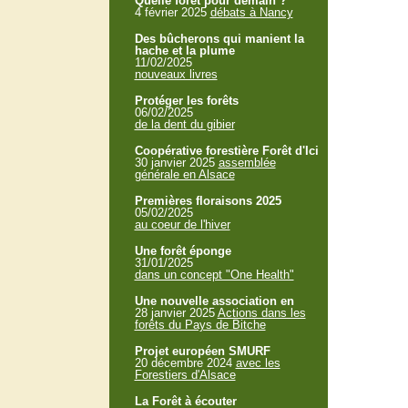
Quelle forêt pour demain ?
4 février 2025
débats à Nancy
Des bûcherons qui manient la
hache et la plume
11/02/2025
nouveaux livres
Protéger les forêts
06/02/2025
de la dent du gibier
Coopérative forestière Forêt d'Ici
30 janvier 2025
assemblée
générale en Alsace
Premières floraisons 2025
05/02/2025
au coeur de l'hiver
Une forêt éponge
31/01/2025
dans un concept "One Health"
Une nouvelle association en
28 janvier 2025
Actions dans les
forêts du Pays de Bitche
Projet européen SMURF
20 décembre 2024
avec les
Forestiers d'Alsace
La Forêt à écouter