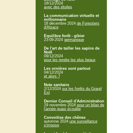
18/12/2024
avec des étoiles
La communication virtuelle et
millionnaire
18 décembre 2024
de Forestiers
d'Alsace
Equilibre forêt - gibier
23-09-2024
germanique
De l'art de tailler les sapins de
Noël
09/12/2024
pour les rendre les plus beaux
Les ornières sont partout
04/12/2024
et alors ?
Note sanitaire
2/12/2024
sur les forêts du Grand
Est
Dernier Conseil d'Administration
29 novembre 2024
pour un bilan de
l'année quasi écoulée
Convoitise des chênes
automne 2024
une surveillance
s'impose