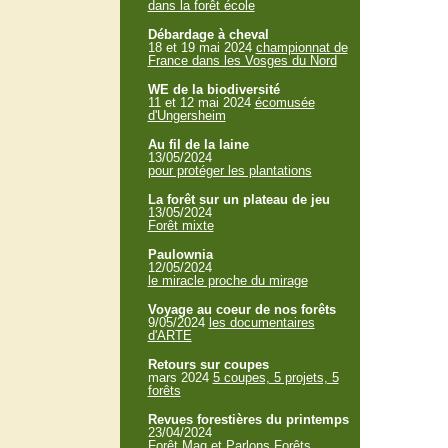
dans la forêt école
Débardage à cheval
18 et 19 mai 2024
championnat de
France dans les Vosges du Nord
WE de la biodiversité
11 et 12 mai 2024
écomusée
d'Ungersheim
Au fil de la laine
13/05/2024
pour protéger les plantations
La forêt sur un plateau de jeu
13/05/2024
Forêt mixte
Paulownia
12/05/2024
le miracle proche du mirage
Voyage au coeur de nos forêts
9/05/2024
les documentaires
d'ARTE
Retours sur coupes
mars 2024
5 coupes, 5 projets, 5
forêts
Revues forestières du printemps
23/04/2024
Forêt Mag et Parlons Forêts