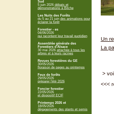
Sud
5 juin 2026
débats et
démonstrations à Bitche
Les Nuits des Forêts
du 5 au 21 juin
des animations pour
éclairer la forêt
Forestier - es
04/06/2026
qui racontent leur travail quotidien
Un r
Assemblée générale des
La pa
Forestiers d'Alsace
30 mai 2026
attachée à tous les
arbres et à leurs racines
Revues forestières du GE
30/05/2026
floraison de pages au printemps
> voi
Feux de forêts
29/05/2026
préparer l'été 2026
<<<
r
Foncier forestier
22/05/2026
et dispositif ECIF
Printemps 2026 et
18/05/2026
dégagements des plants et semis