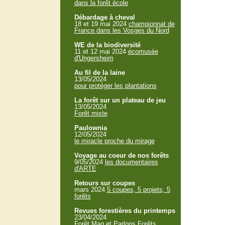
dans la forêt école
Débardage à cheval
18 et 19 mai 2024
championnat de
France dans les Vosges du Nord
WE de la biodiversité
11 et 12 mai 2024
écomusée
d'Ungersheim
Au fil de la laine
13/05/2024
pour protéger les plantations
La forêt sur un plateau de jeu
13/05/2024
Forêt mixte
Paulownia
12/05/2024
le miracle proche du mirage
Voyage au coeur de nos forêts
9/05/2024
les documentaires
d'ARTE
Retours sur coupes
mars 2024
5 coupes, 5 projets, 5
forêts
Revues forestières du printemps
23/04/2024
Forêt Mag et Parlons Forêts