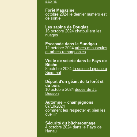
sapins
Forêt Magazine
octobre 2024
le dernier numéro est
de sortie
Les sapins de Douglas
16 octobre 2024
chatouillent les
nuages
Escapade dans le Sundgau
12 octobre 2024
arbres minuscules
et arbres remarquables
Visite de scierie dans le Pays de
Bitche
8 octobre 2024
la scierie Lejeune à
Siersthal
Départ d'un géant de la forêt et
du bois
10 octobre 2024
décès de JL
Besson
Automne = champignons
07/10/2024
comment les respecter et bien les
cueillir
Sécurité du bûcheronnage
4 octobre 2024
dans le Pays de
Hanau