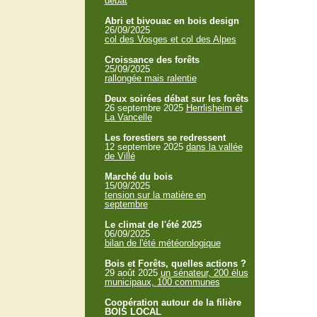
débat
Abri et bivouac en bois design
26/09/2025
col des Vosges et col des Alpes
Croissance des forêts
25/09/2025
rallongée mais ralentie
Deux soirées débat sur les forêts
26 septembre 2025
Herrlisheim et
La Vancelle
Les forestiers se redressent
12 septembre 2025
dans la vallée
de Villé
Marché du bois
15/09/2025
tension sur la matière en
septembre
Le climat de l'été 2025
06/09/2025
bilan de l'été météorologique
Bois et Forêts, quelles actions ?
29 août 2025
un sénateur, 200 élus
municipaux, 100 communes
Coopération autour de la filière
BOIS LOCAL