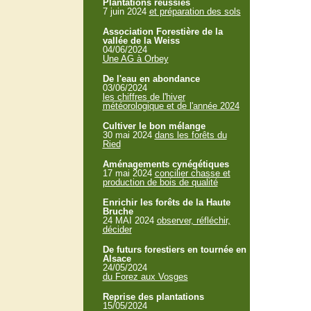
Plantations réussies
7 juin 2024
et préparation des sols
Association Forestière de la
vallée de la Weiss
04/06/2024
Une AG à Orbey
De l'eau en abondance
03/06/2024
les chiffres de l'hiver
météorologique et de l'année 2024
Cultiver le bon mélange
30 mai 2024
dans les forêts du
Ried
Aménagements cynégétiques
17 mai 2024
concilier chasse et
production de bois de qualité
Enrichir les forêts de la Haute
Bruche
24 MAI 2024
observer, réfléchir,
décider
De futurs forestiers en tournée en
Alsace
24/05/2024
du Forez aux Vosges
Reprise des plantations
15/05/2024