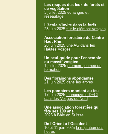
Les risques des feux de forêts et
de végétation
3 juillet 2025
échanges et
réseautage
L'école s'invite dans la forêt
23 juin 2025
sur le piémont vosgien
Association forestière du Centre
Haut Rhin
28 juin 2025
une AG dans les
Hautes Vosges
Un seul guide pour l'ensemble
du massif vosgien
1 juillet 2025
première journée de
formation
Des floraisons abondantes
21 juin 2025
dans les arbres
Les pompiers montent au feu
17 juin 2025
manoeuvres DFCI
dans les Vosges du Nord
Une association forestière qui
fête ses 100 ans
2025
à Bâle en Suisse
De l'Orient à l'Occident
10 et 11 juin 2025
la migration des
hêtres