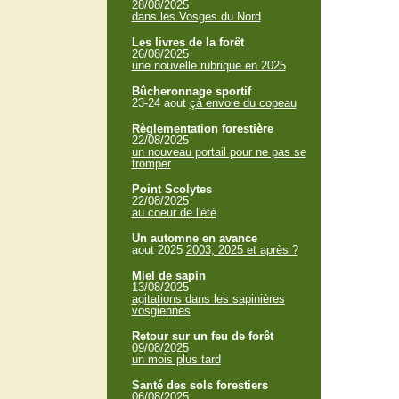
28/08/2025
dans les Vosges du Nord
Les livres de la forêt
26/08/2025
une nouvelle rubrique en 2025
Bûcheronnage sportif
23-24 aout
çà envoie du copeau
Règlementation forestière
22/08/2025
un nouveau portail pour ne pas se
tromper
Point Scolytes
22/08/2025
au coeur de l'été
Un automne en avance
aout 2025
2003, 2025 et après ?
Miel de sapin
13/08/2025
agitations dans les sapinières
vosgiennes
Retour sur un feu de forêt
09/08/2025
un mois plus tard
Santé des sols forestiers
06/08/2025