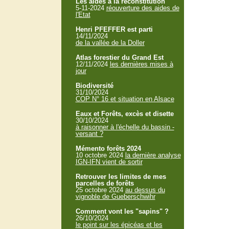
Les aides à la reconstitution
5-11-2024
réouverture des aides de
l'Etat
Henri PFEFFER est parti
14/11/2024
de la vallée de la Doller
Atlas forestier du Grand Est
12/11/2024
les dernières mises à
jour
Biodiversité
31/10/2024
COP N° 16 et situation en Alsace
Eaux et Forêts, excès et disette
30/10/2024
à raisonner à l'échelle du bassin -
versant ?
Mémento forêts 2024
10 octobre 2024
la dernière analyse
IGN-IFN vient de sortir
Retrouver les limites de mes
parcelles de forêts
25 octobre 2024
au dessus du
vignoble de Gueberschwihr
Comment vont les "sapins" ?
26/10/2024
le point sur les épicéas et les