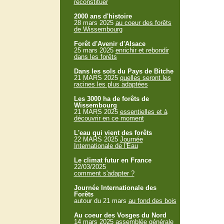
reconstituer
2000 ans d'histoire
28 mars 2025
au coeur des forêts
de Wissembourg
Forêt d'Avenir d'Alsace
25 mars 2025
enrichir et rebondir
dans les forêts
Dans les sols du Pays de Bitche
21 MARS 2025
quelles seront les
racines les plus adaptées
Les 3000 ha de forêts de
Wissembourg
21 MARS 2025
essentielles et à
découvrir en ce moment
L'eau qui vient des forêts
22 MARS 2025
Journée
Internationale de l'Eau
Le climat futur en France
22/03/2025
comment s'adapter ?
Journée Internationale des
Forêts
autour du 21 mars
au fond des bois
Au coeur des Vosges du Nord
14 mars 2025
assemblée générale