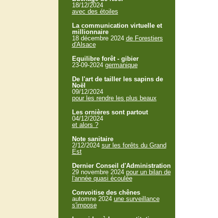
18/12/2024
avec des étoiles
La communication virtuelle et
millionnaire
18 décembre 2024
de Forestiers
d'Alsace
Equilibre forêt - gibier
23-09-2024
germanique
De l'art de tailler les sapins de
Noël
09/12/2024
pour les rendre les plus beaux
Les ornières sont partout
04/12/2024
et alors ?
Note sanitaire
2/12/2024
sur les forêts du Grand
Est
Dernier Conseil d'Administration
29 novembre 2024
pour un bilan de
l'année quasi écoulée
Convoitise des chênes
automne 2024
une surveillance
s'impose