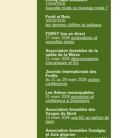
13/04/2026
nouvelle mode ou nouveau mode ?
Forêt et Bois
30/03/2026
les derniers chiffres et tableaux
FORST live en direct
27 mars 2026
explorations et
nouvelles pistes
Association forestière de la
vallée de la Weiss
21 mars 2026
démonstrations
mécaniques et AG
Journée Internationale des
Forêts
du 21 au 29 mars 2026
visites,
conférences
Les Arbres remarquables
31 mars 2026
exposition et
conférence à Strasbourg
Association forestière des
Vosges du Nord
13 mars 2026
une AG au parfum de
tanin
Association forestière Sundgau
et Jura alsacien