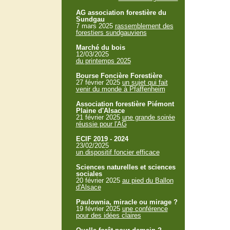
AG association forestière du
Sundgau
7 mars 2025
rassemblement des
forestiers sundgauviens
Marché du bois
12/03/2025
du printemps 2025
Bourse Foncière Forestière
27 février 2025
un sujet qui fait
venir du monde à Pfaffenheim
Association forestière Piémont
Plaine d'Alsace
21 février 2025
une grande soirée
réussie pour l'AG
ECIF 2019 - 2024
23/02/2025
un dispositif foncier efficace
Sciences naturelles et sciences
sociales
20 février 2025
au pied du Ballon
d'Alsace
Paulownia, miracle ou mirage ?
19 février 2025
une conférence
pour des idées claires