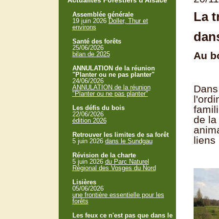
Actualités Forestiers d'Alsace
La t
Assemblée générale
19 juin 2026
Doller, Thur et
environs
dan
Santé des forêts
25/06/2026
Au b
bilan de 2025
ANNULATION de la réunion
"Planter ou ne pas planter"
24/06/2026
Dans 
ANNULATION de la réunion
"Planter ou ne pas planter"
l'ord
famil
Les défis du bois
22/06/2026
de la
édition 2026
anima
Retrouver les limites de sa forêt
liens
5 juin 2026
dans le Sundgau
Révision de la charte
5 juin 2026
du Parc Naturel
Régional des Vosges du Nord
Lisières
05/06/2026
une frontière essentielle pour les
forêts
Les feux ce n'est pas que dans le