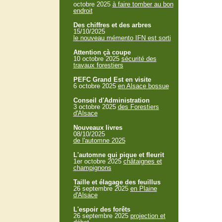
octobre 2025
à faire tomber au bon
endroit
Des chiffres et des arbres
15/10/2025
le nouveau mémento IFN est sorti
Attention çà coupe
10 octobre 2025
sécurité des
travaux forestiers
PEFC Grand Est en visite
6 octobre 2025
en Alsace bossue
Conseil d'Administration
3 octobre 2025
des Forestiers
d'Alsace
Nouveaux livres
08/10/2025
de l'automne 2025
L'automne qui pique et fleurit
1er octobre 2025
châtaignes et
champignons
Taille et élagage des feuillus
26 septembre 2025
en Plaine
d'Alsace
L'espoir des forêts
26 septembre 2025
projection et