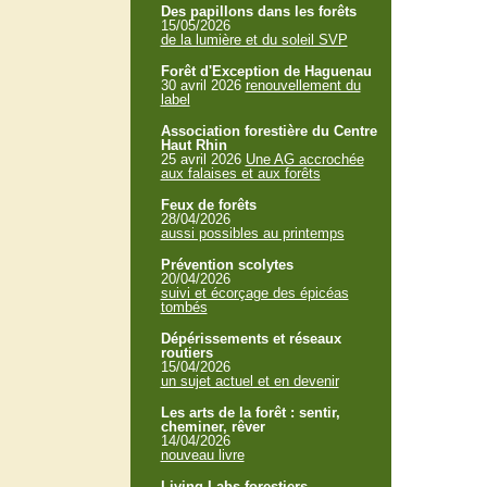
Des papillons dans les forêts
15/05/2026
de la lumière et du soleil SVP
Forêt d'Exception de Haguenau
30 avril 2026
renouvellement du
label
Association forestière du Centre
Haut Rhin
25 avril 2026
Une AG accrochée
aux falaises et aux forêts
Feux de forêts
28/04/2026
aussi possibles au printemps
Prévention scolytes
20/04/2026
suivi et écorçage des épicéas
tombés
Dépérissements et réseaux
routiers
15/04/2026
un sujet actuel et en devenir
Les arts de la forêt : sentir,
cheminer, rêver
14/04/2026
nouveau livre
Living Labs forestiers