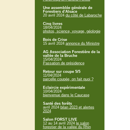
Une assemblée générale de
Forestiers d'Alsace
20 avril 2024
du côté de Labaroche
Cinq livres
18/04/2024
photos, science, voyage, géologie
Bois de Crise
15 avril 2024
annonce du Ministre
AG Association Forestière de la
vallée de la Bruche
15/04/2024
Passation de présidence
Retour sur coupe 5/5
11/04/2024
parcelle coupée, on fait quoi ?
Eclaircie expérimentale
10/04/2024
bienvenue dans le Caucase
Santé des forêts
avril 2024
bilan 2023 et alertes
2024
Salon FORST LIVE
12 au 14 avril 2024
le salon
forestier de la vallée du Rhin