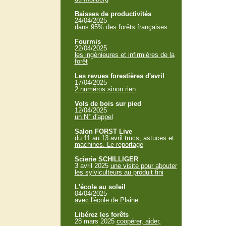
Baisses de productivités
24/04/2025
dans 95% des forêts françaises
Fourmis
22/04/2025
les ingénieures et infirmières de la
forêt
Les revues forestières d'avril
17/04/2025
2 numéros sinon rien
Vols de bois sur pied
12/04/2025
un N° d'appel
Salon FORST Live
du 11 au 13 avril
trucs, astuces et
machines. Le reportage
Scierie SCHILLIGER
3 avril 2025
une visite pour abouter
les sylviculteurs au produit fini
L'école au soleil
04/04/2025
avec l'école de Plaine
Libérez les forêts
28 mars 2025
coopérer, aider,