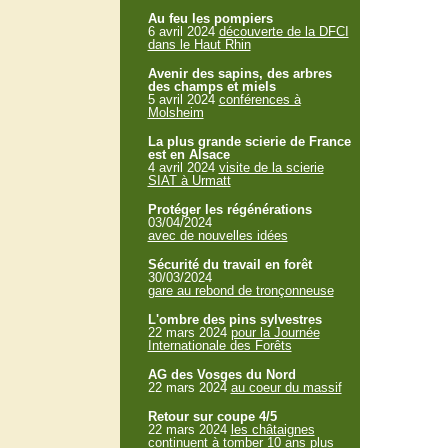
Au feu les pompiers
6 avril 2024
découverte de la DFCI
dans le Haut Rhin
Avenir des sapins, des arbres
des champs et miels
5 avril 2024
conférences à
Molsheim
La plus grande scierie de France
est en Alsace
4 avril 2024
visite de la scierie
SIAT à Urmatt
Protéger les régénérations
03/04/2024
avec de nouvelles idées
Sécurité du travail en forêt
30/03/2024
gare au rebond de tronçonneuse
L'ombre des pins sylvestres
22 mars 2024
pour la Journée
Internationale des Forêts
AG des Vosges du Nord
22 mars 2024
au coeur du massif
Retour sur coupe 4/5
22 mars 2024
les châtaignes
continuent à tomber 10 ans plus