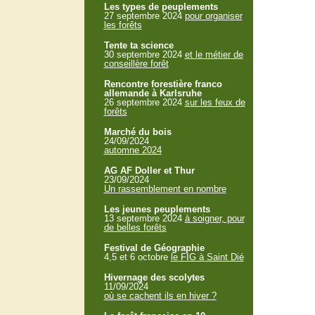
Les types de peuplements
27 septembre 2024
pour organiser
les forêts
Tente ta science
30 septembre 2024
et le métier de
conseillère forêt
Rencontre forestière franco
allemande à Karlsruhe
26 septembre 2024
sur les feux de
forêts
Marché du bois
24/09/2024
automne 2024
AG AF Doller et Thur
23/09/2024
Un rassemblement en nombre
Les jeunes peuplements
13 septembre 2024
à soigner, pour
de belles forêts
Festival de Géographie
4,5 et 6 octobre
le FIG à Saint Dié
Hivernage des scolytes
11/09/2024
où se cachent ils en hiver ?