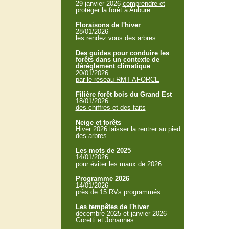
29 janvier 2026
comprendre et
protéger la forêt à Aubure
Floraisons de l'hiver
28/01/2026
les rendez vous des arbres
Des guides pour conduire les
forêts dans un contexte de
dérèglement climatique
20/01/2026
par le réseau RMT AFORCE
Filière forêt bois du Grand Est
18/01/2026
des chiffres et des faits
Neige et forêts
Hiver 2026
laisser la rentrer au pied
des arbres
Les mots de 2025
14/01/2026
pour éviter les maux de 2026
Programme 2026
14/01/2026
près de 15 RVs programmés
Les tempêtes de l'hiver
décembre 2025 et janvier 2026
Goretti et Johannes