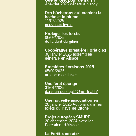
Quelle forêt pour demain ?
4 février 2025
débats à Nancy
Des bûcherons qui manient la
hache et la plume
11/02/2025
nouveaux livres
Protéger les forêts
06/02/2025
de la dent du gibier
Coopérative forestière Forêt d'Ici
30 janvier 2025
assemblée
générale en Alsace
Premières floraisons 2025
05/02/2025
au coeur de l'hiver
Une forêt éponge
31/01/2025
dans un concept "One Health"
Une nouvelle association en
28 janvier 2025
Actions dans les
forêts du Pays de Bitche
Projet européen SMURF
20 décembre 2024
avec les
Forestiers d'Alsace
La Forêt à écouter