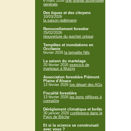
6 mars 2026
une grande assemblée
générale
Des tiques et des citoyens
10/03/2026
la saison redémarre
Renouvellement forestier
25/02/2026
réouverture du guichet unique
Tempêtes et inondations en
Occitanie
février 2026
la tempête Nils
La saison du martelage
20 février 2026
exercice de
marteaux à Mutzig
Association forestière Piémont
Plaine d'Alsace
13 février 2026
top départ des AGs
Fiscalité forestière
13 février 2026
les bons réflèxes à
connaître
Dérèglement climatique et forêts
30 janvier 2026
conférence dans le
Pays de Bitche
Et si la science se construisait
avec vous ?