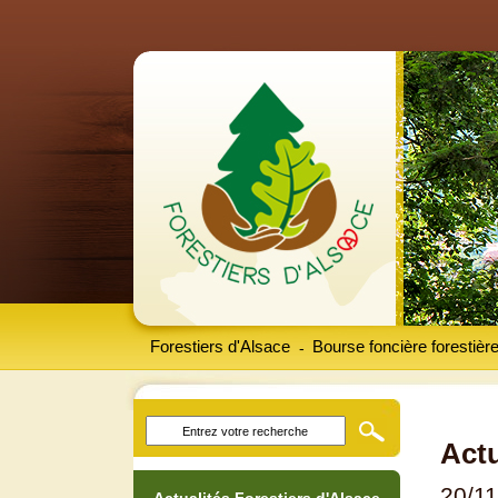
Forestiers d'Alsace
Bourse foncière forestièr
-
Actu
20/1