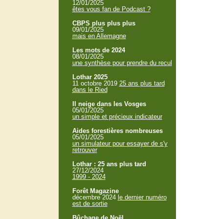
12/01/2025
êtes vous fan de Podcast ?
CBPS plus plus plus
09/01/2025
mais en Allemagne
Les mots de 2024
08/01/2025
une synthèse pour prendre du recul
Lothar 2025
11 octobre 2019
25 ans plus tard
dans le Ried
Il neige dans les Vosges
05/01/2025
un simple et précieux indicateur
Aides forestières nombreuses
05/01/2025
un simulateur pour essayer de s'y
retrouver
Lothar : 25 ans plus tard
27/12/2024
1999 - 2024
Forêt Magazine
décembre 2024
le dernier numéro
est de sortie
Bûchage de Noël