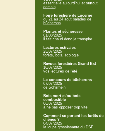
essentielle aujourd'hui et surtout
demain
Foire forestière de Lucerne
du 21 au 24 aout
balades de
bûcherons
Plantes et sécheresse
01/08/2025
il fait chaud donc je transpire
Lectures estivales
25/07/2025
forêts, bois, écologie
Revues forestières Grand Est
10/07/2025
vos lectures de l'été
Le concours de bûcherons
07/07/2025
de Schirrhein
Bois mort et/ou bois
combustible
06/07/2025
à ne pas opposer trop vite
Comment se portent les forêts de
chênes ?
04/07/2025
la loupe grossissante du DSF