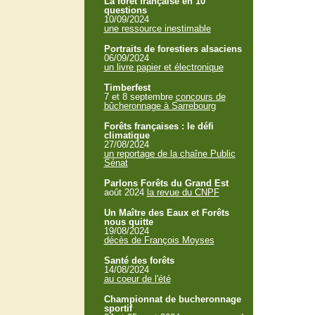
La forêt française en 10
questions
10/09/2024
une ressource inestimable
Portraits de forestiers alsaciens
06/09/2024
un livre papier et électronique
Timberfest
7 et 8 septembre
concours de
bûcheronnage à Sarrebourg
Forêts françaises : le défi
climatique
27/08/2024
un reportage de la chaîne Public
Sénat
Parlons Forêts du Grand Est
août 2024
la revue du CNPF
Un Maître des Eaux et Forêts
nous quitte
19/08/2024
décès de François Moyses
Santé des forêts
14/08/2024
au coeur de l'été
Championnat de bucheronnage
sportif