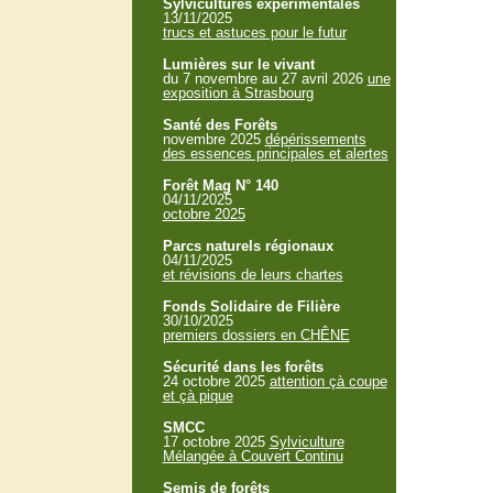
Sylvicultures expérimentales
13/11/2025
trucs et astuces pour le futur
Lumières sur le vivant
du 7 novembre au 27 avril 2026
une
exposition à Strasbourg
Santé des Forêts
novembre 2025
dépérissements
des essences principales et alertes
Forêt Mag N° 140
04/11/2025
octobre 2025
Parcs naturels régionaux
04/11/2025
et révisions de leurs chartes
Fonds Solidaire de Filière
30/10/2025
premiers dossiers en CHÊNE
Sécurité dans les forêts
24 octobre 2025
attention çà coupe
et çà pique
SMCC
17 octobre 2025
Sylviculture
Mélangée à Couvert Continu
Semis de forêts