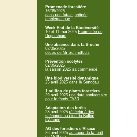
Promenade forestière
16/05/2025
dans une futaie jardinée
emblématique
Week End de la Biodiversité
10 et 11 mai 2025
Ecomusée de
Ungersheim
Une absence dans la Bruche
02/05/2025
décès de Mr Schmittbuhl
Prévention scolytes
02/05/2025
la saison 2025 sa commencé
Une biodiversité dynamique
25 avril 2025
dans le Sundgau
1 million de plants forestiers
29 avril 2025
une date anniversaire
pour le fonds FA3R
Adaptation des forêts
28 avril 2025
réfléchir à des
scénarios au pied du Ballon
d'Alsace
AG des forestiers d'Alsace
26 avril 2025
au coeur de la forêt
du Mollberg