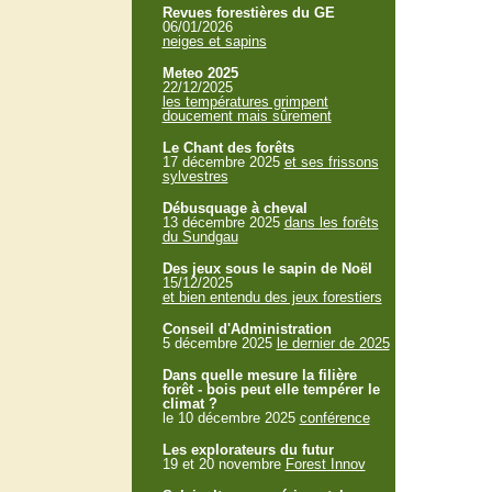
Revues forestières du GE
06/01/2026
neiges et sapins
Meteo 2025
22/12/2025
les températures grimpent
doucement mais sûrement
Le Chant des forêts
17 décembre 2025
et ses frissons
sylvestres
Débusquage à cheval
13 décembre 2025
dans les forêts
du Sundgau
Des jeux sous le sapin de Noël
15/12/2025
et bien entendu des jeux forestiers
Conseil d'Administration
5 décembre 2025
le dernier de 2025
Dans quelle mesure la filière
forêt - bois peut elle tempérer le
climat ?
le 10 décembre 2025
conférence
Les explorateurs du futur
19 et 20 novembre
Forest Innov