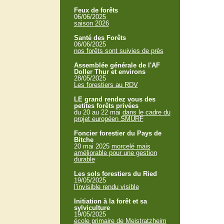
Feux de forêts
06/06/2025
saison 2026
Santé des Forêts
06/06/2025
nos forêts sont suivies de près
Assemblée générale de l'AF
Doller Thur et environs
28/05/2025
Les forestiers au RDV
LE grand rendez vous des
petites forêts privées
du 20 au 22 mai
dans le cadre du
projet européen SMURF
Foncier forestier du Pays de
Bitche
20 mai 2025
morcelé mais
améliorable pour une gestion
durable
Les sols forestiers du Ried
19/05/2025
l’invisible rendu visible
Initiation à la forêt et sa
sylviculture
19/05/2025
école primaire de Meistratzheim