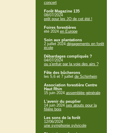
concert
Forêt Magazine 135
08/07/2024
prêt pour les JO de cet été !
Foires forestières
été 2024
en Europe
Soin aux plantations
2 juillet 2024
dégagements en forêt
école
Débardages compliqués ?
04/07/2024
ou s'enfuir par la voie des airs ?
Fête des bûcherons
les 5,6 et 7 juillet
de Schirrhein
Association forestière Centre
Haut Rhin
15 juin 2024
assemblée générale
L'avenir du peuplier
14 juin 2024
ses atouts pour la
filière bois
Les sons de la forêt
12/06/2024
une symphonie sylvicole