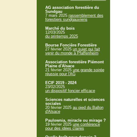
AG association forestière du
Sundgau
7 mars 2025
rassemblement des
forestiers sundgauviens
Marché du bois
12/03/2025
du printemps 2025
Bourse Foncière Forestière
27 février 2025
un sujet qui fait
venir du monde à Pfaffenheim
Association forestière Piémont
Plaine d'Alsace
21 février 2025
une grande soirée
réussie pour l'AG
ECIF 2019 - 2024
23/02/2025
un dispositif foncier efficace
Sciences naturelles et sciences
sociales
20 février 2025
au pied du Ballon
d'Alsace
Paulownia, miracle ou mirage ?
19 février 2025
une conférence
pour des idées claires