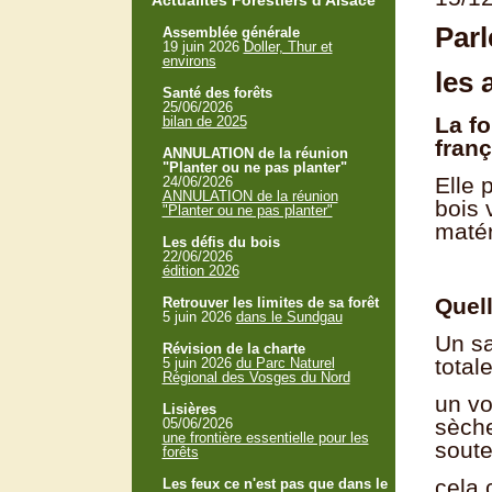
Actualités Forestiers d'Alsace
Par
Assemblée générale
19 juin 2026
Doller, Thur et
environs
les 
Santé des forêts
25/06/2026
La fo
bilan de 2025
fran
ANNULATION de la réunion
"Planter ou ne pas planter"
Elle 
24/06/2026
ANNULATION de la réunion
bois 
"Planter ou ne pas planter"
matér
Les défis du bois
22/06/2026
édition 2026
Quell
Retrouver les limites de sa forêt
5 juin 2026
dans le Sundgau
Un sa
Révision de la charte
total
5 juin 2026
du Parc Naturel
Régional des Vosges du Nord
un vo
Lisières
sèche
05/06/2026
une frontière essentielle pour les
soute
forêts
cela 
Les feux ce n'est pas que dans le