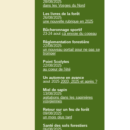
28/08/2025
dans les Vosges du Nord
Les livres de la forêt
26/08/2025
une nouvelle rubrique en 2025
Bûcheronnage sportif
23-24 aout
çà envoie du copeau
Règlementation forestière
22/08/2025
un nouveau portail pour ne pas se
tromper
Point Scolytes
22/08/2025
au coeur de l'été
Un automne en avance
aout 2025
2003, 2025 et après ?
Miel de sapin
13/08/2025
agitations dans les sapinières
vosgiennes
Retour sur un feu de forêt
09/08/2025
un mois plus tard
Santé des sols forestiers
06/08/2025