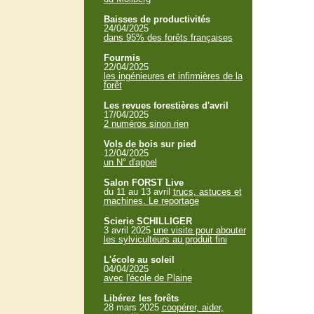
Baisses de productivités
24/04/2025
dans 95% des forêts françaises
Fourmis
22/04/2025
les ingénieures et infirmières de la
forêt
Les revues forestières d'avril
17/04/2025
2 numéros sinon rien
Vols de bois sur pied
12/04/2025
un N° d'appel
Salon FORST Live
du 11 au 13 avril
trucs, astuces et
machines. Le reportage
Scierie SCHILLIGER
3 avril 2025
une visite pour abouter
les sylviculteurs au produit fini
L'école au soleil
04/04/2025
avec l'école de Plaine
Libérez les forêts
28 mars 2025
coopérer, aider,