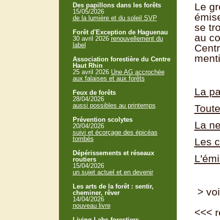
Le g
Des papillons dans les forêts
15/05/2026
émise
de la lumière et du soleil SVP
se tr
Forêt d'Exception de Haguenau
au co
30 avril 2026
renouvellement du
label
Centr
ment
Association forestière du Centre
Haut Rhin
25 avril 2026
Une AG accrochée
aux falaises et aux forêts
La pa
Feux de forêts
28/04/2026
aussi possibles au printemps
Toute
Prévention scolytes
La ne
20/04/2026
suivi et écorçage des épicéas
tombés
Les c
Dépérissements et réseaux
L'émi
routiers
15/04/2026
un sujet actuel et en devenir
Les arts de la forêt : sentir,
> voi
cheminer, rêver
14/04/2026
nouveau livre
<<<
r
Living Labs forestiers