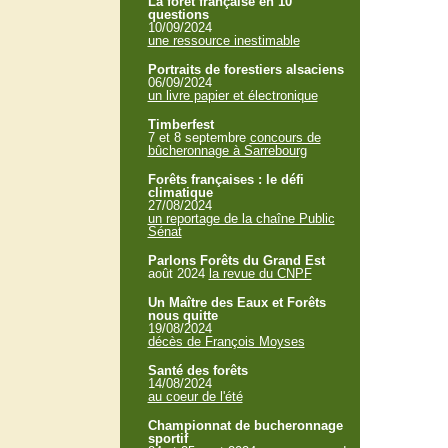
La forêt française en 10
questions
10/09/2024
une ressource inestimable
Portraits de forestiers alsaciens
06/09/2024
un livre papier et électronique
Timberfest
7 et 8 septembre
concours de
bûcheronnage à Sarrebourg
Forêts françaises : le défi
climatique
27/08/2024
un reportage de la chaîne Public
Sénat
Parlons Forêts du Grand Est
août 2024
la revue du CNPF
Un Maître des Eaux et Forêts
nous quitte
19/08/2024
décès de François Moyses
Santé des forêts
14/08/2024
au coeur de l'été
Championnat de bucheronnage
sportif