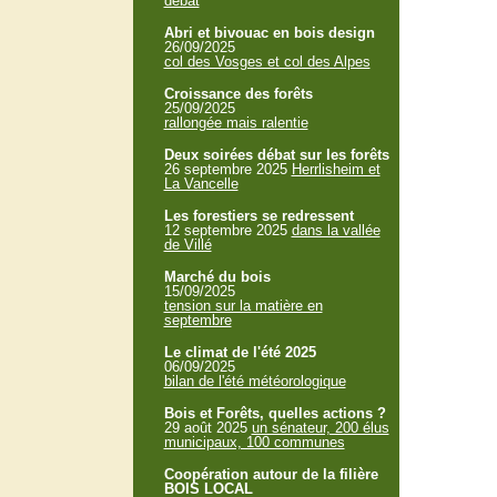
débat
Abri et bivouac en bois design
26/09/2025
col des Vosges et col des Alpes
Croissance des forêts
25/09/2025
rallongée mais ralentie
Deux soirées débat sur les forêts
26 septembre 2025
Herrlisheim et
La Vancelle
Les forestiers se redressent
12 septembre 2025
dans la vallée
de Villé
Marché du bois
15/09/2025
tension sur la matière en
septembre
Le climat de l'été 2025
06/09/2025
bilan de l'été météorologique
Bois et Forêts, quelles actions ?
29 août 2025
un sénateur, 200 élus
municipaux, 100 communes
Coopération autour de la filière
BOIS LOCAL