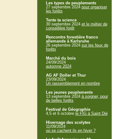
Les types de peuplements
27 septembre 2024
pour organiser
les forêts
Tente ta science
30 septembre 2024
et le métier de
conseillère forêt
Rencontre forestière franco
allemande à Karlsruhe
26 septembre 2024
sur les feux de
forêts
Marché du bois
24/09/2024
automne 2024
AG AF Doller et Thur
23/09/2024
Un rassemblement en nombre
Les jeunes peuplements
13 septembre 2024
à soigner, pour
de belles forêts
Festival de Géographie
4,5 et 6 octobre
le FIG à Saint Dié
Hivernage des scolytes
11/09/2024
où se cachent ils en hiver ?