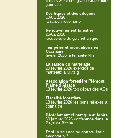
6 mars 2026
une grande assemblée
générale
Des tiques et des citoyens
10/03/2026
la saison redémarre
Renouvellement forestier
25/02/2026
réouverture du guichet unique
Tempêtes et inondations en
Occitanie
février 2026
la tempête Nils
La saison du martelage
20 février 2026
exercice de
marteaux à Mutzig
Association forestière Piémont
Plaine d'Alsace
13 février 2026
top départ des AGs
Fiscalité forestière
13 février 2026
les bons réflèxes à
connaître
Dérèglement climatique et forêts
30 janvier 2026
conférence dans le
Pays de Bitche
Et si la science se construisait
avec vous ?