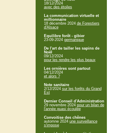
18/12/2024
avec des étoiles
La communication virtuelle et
millionnaire
18 décembre 2024
de Forestiers
d'Alsace
Equilibre forêt - gibier
23-09-2024
germanique
De l'art de tailler les sapins de
Noël
09/12/2024
pour les rendre les plus beaux
Les ornières sont partout
04/12/2024
et alors ?
Note sanitaire
2/12/2024
sur les forêts du Grand
Est
Dernier Conseil d'Administration
29 novembre 2024
pour un bilan de
l'année quasi écoulée
Convoitise des chênes
automne 2024
une surveillance
s'impose