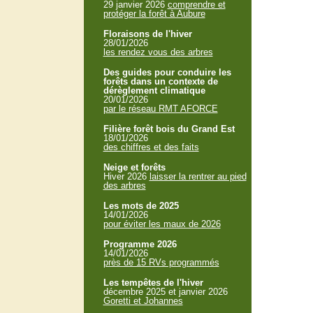
29 janvier 2026
comprendre et
protéger la forêt à Aubure
Floraisons de l'hiver
28/01/2026
les rendez vous des arbres
Des guides pour conduire les
forêts dans un contexte de
dérèglement climatique
20/01/2026
par le réseau RMT AFORCE
Filière forêt bois du Grand Est
18/01/2026
des chiffres et des faits
Neige et forêts
Hiver 2026
laisser la rentrer au pied
des arbres
Les mots de 2025
14/01/2026
pour éviter les maux de 2026
Programme 2026
14/01/2026
près de 15 RVs programmés
Les tempêtes de l'hiver
décembre 2025 et janvier 2026
Goretti et Johannes