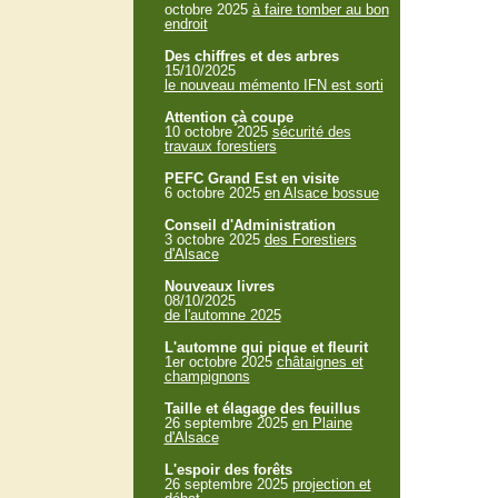
octobre 2025
à faire tomber au bon
endroit
Des chiffres et des arbres
15/10/2025
le nouveau mémento IFN est sorti
Attention çà coupe
10 octobre 2025
sécurité des
travaux forestiers
PEFC Grand Est en visite
6 octobre 2025
en Alsace bossue
Conseil d'Administration
3 octobre 2025
des Forestiers
d'Alsace
Nouveaux livres
08/10/2025
de l'automne 2025
L'automne qui pique et fleurit
1er octobre 2025
châtaignes et
champignons
Taille et élagage des feuillus
26 septembre 2025
en Plaine
d'Alsace
L'espoir des forêts
26 septembre 2025
projection et