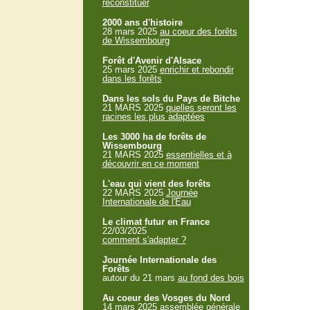
reconstituer
2000 ans d'histoire
28 mars 2025
au coeur des forêts
de Wissembourg
Forêt d'Avenir d'Alsace
25 mars 2025
enrichir et rebondir
dans les forêts
Dans les sols du Pays de Bitche
21 MARS 2025
quelles seront les
racines les plus adaptées
Les 3000 ha de forêts de
Wissembourg
21 MARS 2025
essentielles et à
découvrir en ce moment
L'eau qui vient des forêts
22 MARS 2025
Journée
Internationale de l'Eau
Le climat futur en France
22/03/2025
comment s'adapter ?
Journée Internationale des
Forêts
autour du 21 mars
au fond des bois
Au coeur des Vosges du Nord
14 mars 2025
assemblée générale