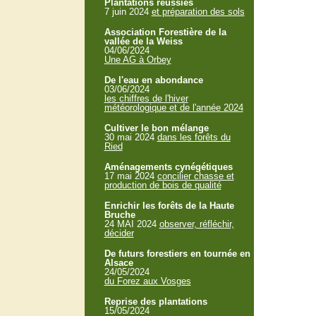
Plantations réussies
7 juin 2024
et préparation des sols
Association Forestière de la
vallée de la Weiss
04/06/2024
Une AG à Orbey
De l'eau en abondance
03/06/2024
les chiffres de l'hiver
météorologique et de l'année 2024
Cultiver le bon mélange
30 mai 2024
dans les forêts du
Ried
Aménagements cynégétiques
17 mai 2024
concilier chasse et
production de bois de qualité
Enrichir les forêts de la Haute
Bruche
24 MAI 2024
observer, réfléchir,
décider
De futurs forestiers en tournée en
Alsace
24/05/2024
du Forez aux Vosges
Reprise des plantations
15/05/2024