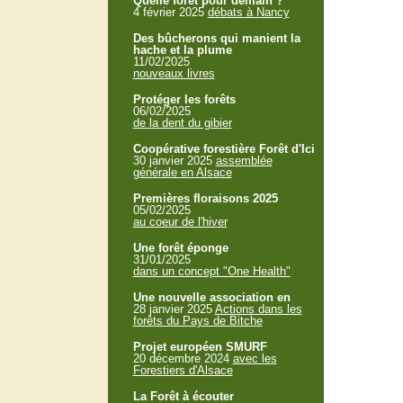
Quelle forêt pour demain ?
4 février 2025
débats à Nancy
Des bûcherons qui manient la
hache et la plume
11/02/2025
nouveaux livres
Protéger les forêts
06/02/2025
de la dent du gibier
Coopérative forestière Forêt d'Ici
30 janvier 2025
assemblée
générale en Alsace
Premières floraisons 2025
05/02/2025
au coeur de l'hiver
Une forêt éponge
31/01/2025
dans un concept "One Health"
Une nouvelle association en
28 janvier 2025
Actions dans les
forêts du Pays de Bitche
Projet européen SMURF
20 décembre 2024
avec les
Forestiers d'Alsace
La Forêt à écouter