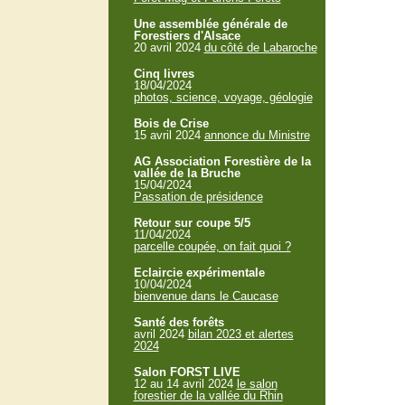
Une assemblée générale de
Forestiers d'Alsace
20 avril 2024
du côté de Labaroche
Cinq livres
18/04/2024
photos, science, voyage, géologie
Bois de Crise
15 avril 2024
annonce du Ministre
AG Association Forestière de la
vallée de la Bruche
15/04/2024
Passation de présidence
Retour sur coupe 5/5
11/04/2024
parcelle coupée, on fait quoi ?
Eclaircie expérimentale
10/04/2024
bienvenue dans le Caucase
Santé des forêts
avril 2024
bilan 2023 et alertes
2024
Salon FORST LIVE
12 au 14 avril 2024
le salon
forestier de la vallée du Rhin