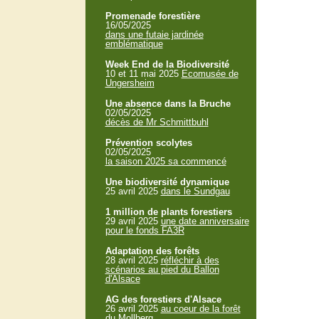
Promenade forestière
16/05/2025
dans une futaie jardinée
emblématique
Week End de la Biodiversité
10 et 11 mai 2025
Ecomusée de
Ungersheim
Une absence dans la Bruche
02/05/2025
décès de Mr Schmittbuhl
Prévention scolytes
02/05/2025
la saison 2025 sa commencé
Une biodiversité dynamique
25 avril 2025
dans le Sundgau
1 million de plants forestiers
29 avril 2025
une date anniversaire
pour le fonds FA3R
Adaptation des forêts
28 avril 2025
réfléchir à des
scénarios au pied du Ballon
d'Alsace
AG des forestiers d'Alsace
26 avril 2025
au coeur de la forêt
du Mollberg