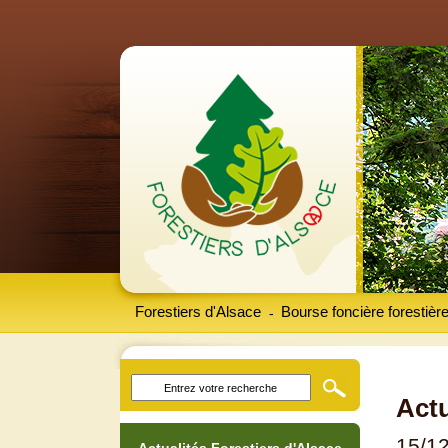
Forestiers d'Alsace
Bourse foncière forestièr
-
Actu
15/1