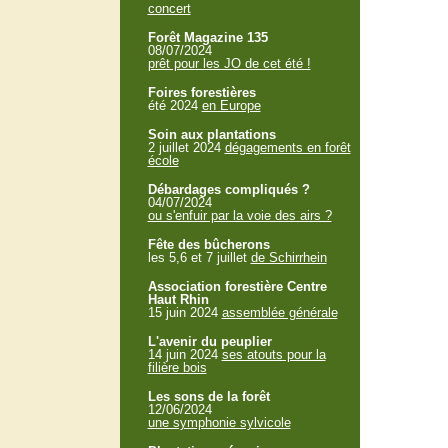
concert
Forêt Magazine 135
08/07/2024
prêt pour les JO de cet été !
Foires forestières
été 2024
en Europe
Soin aux plantations
2 juillet 2024
dégagements en forêt
école
Débardages compliqués ?
04/07/2024
ou s'enfuir par la voie des airs ?
Fête des bûcherons
les 5,6 et 7 juillet
de Schirrhein
Association forestière Centre
Haut Rhin
15 juin 2024
assemblée générale
L'avenir du peuplier
14 juin 2024
ses atouts pour la
filière bois
Les sons de la forêt
12/06/2024
une symphonie sylvicole