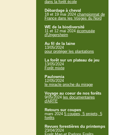
dans la forêt école
Débardage à cheval
18 et 19 mai 2024
championnat de
France dans les Vosges du Nord
WE de la biodiversité
11 et 12 mai 2024
écomusée
d'Ungersheim
Au fil de la laine
13/05/2024
pour protéger les plantations
La forêt sur un plateau de jeu
13/05/2024
Forêt mixte
Paulownia
12/05/2024
le miracle proche du mirage
Voyage au coeur de nos forêts
9/05/2024
les documentaires
d'ARTE
Retours sur coupes
mars 2024
5 coupes, 5 projets, 5
forêts
Revues forestières du printemps
23/04/2024
Forêt Mag et Parlons Forêts