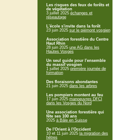
Les risques des feux de forêts et
de végétation
3 juillet 2025
échanges et
réseautage
L'école s'invite dans la forêt
23 juin 2025
sur le piémont vosgien
Association forestière du Centre
Haut Rhin
28 juin 2025
une AG dans les
Hautes Vosges
Un seul guide pour l'ensemble
du massif vosgien
1 juillet 2025
première journée de
formation
Des floraisons abondantes
21 juin 2025
dans les arbres
Les pompiers montent au feu
17 juin 2025
manoeuvres DFCI
dans les Vosges du Nord
Une association forestière qui
fête ses 100 ans
2025
à Bâle en Suisse
De l'Orient à l'Occident
10 et 11 juin 2025
la migration des
hêtres