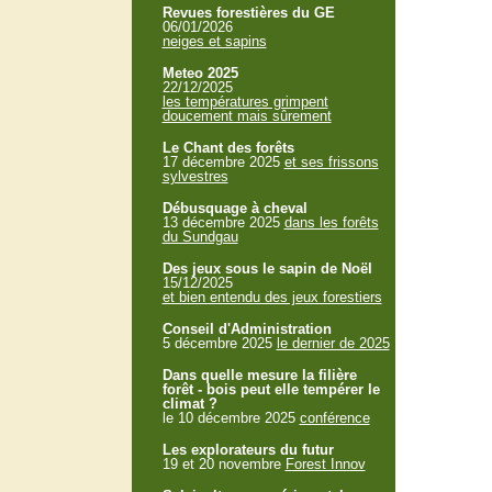
Revues forestières du GE
06/01/2026
neiges et sapins
Meteo 2025
22/12/2025
les températures grimpent
doucement mais sûrement
Le Chant des forêts
17 décembre 2025
et ses frissons
sylvestres
Débusquage à cheval
13 décembre 2025
dans les forêts
du Sundgau
Des jeux sous le sapin de Noël
15/12/2025
et bien entendu des jeux forestiers
Conseil d'Administration
5 décembre 2025
le dernier de 2025
Dans quelle mesure la filière
forêt - bois peut elle tempérer le
climat ?
le 10 décembre 2025
conférence
Les explorateurs du futur
19 et 20 novembre
Forest Innov