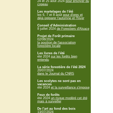
24 et 25 aout 2024
pour envoyer du
copeau
Les martelages de l'été
les 6, 7 et 8 août
pour d'ores et
déjà préparer l'automne et l'hiver
Conseil d'Administration
8 juillet 2024
de Forestiers d'Alsace
Projet de Forêt primaire
02/08/2024
la position de l'association
forestière locale
Les livres de l'été
été 2024
sur les forêts bien
entendu
La série forestière de l'été 2024
20/07/2024
dans le Journal du CNRS
Les scolytes ne sont pas en
vacances
été 2024
et la surveillance s'impose
Feux de forêts
été 2024
un risque modéré cet été
mais à surveiller
De l'art au fond des bois
13/07/2024