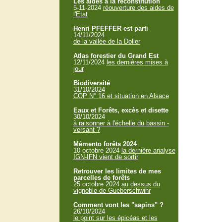
Les aides à la reconstitution
5-11-2024
réouverture des aides de
l'Etat
Henri PFEFFER est parti
14/11/2024
de la vallée de la Doller
Atlas forestier du Grand Est
12/11/2024
les dernières mises à
jour
Biodiversité
31/10/2024
COP N° 16 et situation en Alsace
Eaux et Forêts, excès et disette
30/10/2024
à raisonner à l'échelle du bassin -
versant ?
Mémento forêts 2024
10 octobre 2024
la dernière analyse
IGN-IFN vient de sortir
Retrouver les limites de mes
parcelles de forêts
25 octobre 2024
au dessus du
vignoble de Gueberschwihr
Comment vont les "sapins" ?
26/10/2024
le point sur les épicéas et les