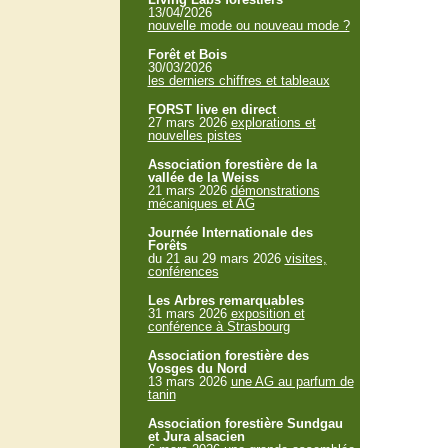
13/04/2026
nouvelle mode ou nouveau mode ?
Forêt et Bois
30/03/2026
les derniers chiffres et tableaux
FORST live en direct
27 mars 2026
explorations et
nouvelles pistes
Association forestière de la
vallée de la Weiss
21 mars 2026
démonstrations
mécaniques et AG
Journée Internationale des
Forêts
du 21 au 29 mars 2026
visites,
conférences
Les Arbres remarquables
31 mars 2026
exposition et
conférence à Strasbourg
Association forestière des
Vosges du Nord
13 mars 2026
une AG au parfum de
tanin
Association forestière Sundgau
et Jura alsacien