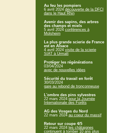
Au feu les pompiers
6 avril 2024
découverte de la DFCI
dans le Haut Rhin
Avenir des sapins, des arbres
des champs et miels
5 avril 2024
conférences à
Molsheim
La plus grande scierie de France
est en Alsace
4 avril 2024
visite de la scierie
SIAT à Urmatt
Protéger les régénérations
03/04/2024
avec de nouvelles idées
Sécurité du travail en forêt
30/03/2024
gare au rebond de tronçonneuse
L'ombre des pins sylvestres
22 mars 2024
pour la Journée
Internationale des Forêts
AG des Vosges du Nord
22 mars 2024
au coeur du massif
Retour sur coupe 4/5
22 mars 2024
les châtaignes
continuent à tomber 10 ans plus