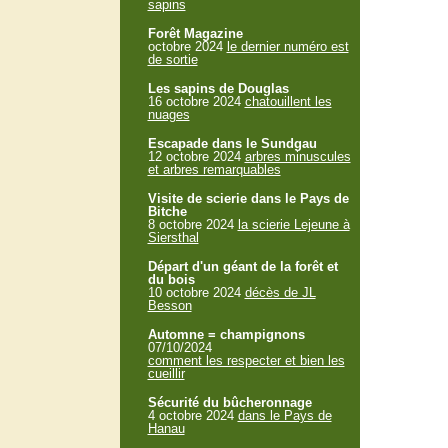
sapins
Forêt Magazine
octobre 2024
le dernier numéro est
de sortie
Les sapins de Douglas
16 octobre 2024
chatouillent les
nuages
Escapade dans le Sundgau
12 octobre 2024
arbres minuscules
et arbres remarquables
Visite de scierie dans le Pays de
Bitche
8 octobre 2024
la scierie Lejeune à
Siersthal
Départ d'un géant de la forêt et
du bois
10 octobre 2024
décès de JL
Besson
Automne = champignons
07/10/2024
comment les respecter et bien les
cueillir
Sécurité du bûcheronnage
4 octobre 2024
dans le Pays de
Hanau