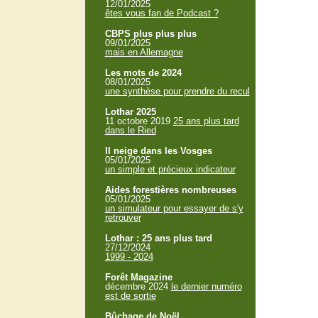
12/01/2025
êtes vous fan de Podcast ?
CBPS plus plus plus
09/01/2025
mais en Allemagne
Les mots de 2024
08/01/2025
une synthèse pour prendre du recul
Lothar 2025
11 octobre 2019
25 ans plus tard
dans le Ried
Il neige dans les Vosges
05/01/2025
un simple et précieux indicateur
Aides forestières nombreuses
05/01/2025
un simulateur pour essayer de s'y
retrouver
Lothar : 25 ans plus tard
27/12/2024
1999 - 2024
Forêt Magazine
décembre 2024
le dernier numéro
est de sortie
Bûchage de Noël