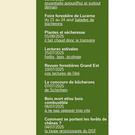
essentielle aujourd'hui et surtout
demain
Foire forestière de Lucerne
du 21 au 24 aout
balades de
bûcherons
Plantes et sécheresse
01/08/2025
il fait chaud donc je transpire
Lectures estivales
25/07/2025
forêts, bois, écologie
Revues forestières Grand Est
10/07/2025
vos lectures de l'été
Le concours de bûcherons
07/07/2025
de Schirrhein
Bois mort et/ou bois
combustible
06/07/2025
à ne pas opposer trop vite
Comment se portent les forêts de
chênes ?
04/07/2025
la loupe grossissante du DSF