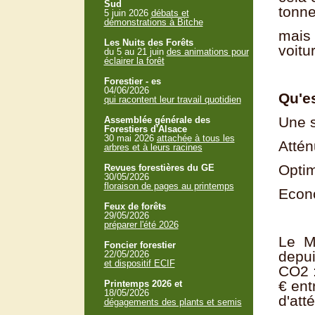
Sud
tonn
5 juin 2026
débats et
démonstrations à Bitche
mais 
Les Nuits des Forêts
voitu
du 5 au 21 juin
des animations pour
éclairer la forêt
Forestier - es
04/06/2026
Qu'es
qui racontent leur travail quotidien
Une s
Assemblée générale des
Forestiers d'Alsace
30 mai 2026
attachée à tous les
Attén
arbres et à leurs racines
Optim
Revues forestières du GE
30/05/2026
floraison de pages au printemps
Econo
Feux de forêts
29/05/2026
préparer l'été 2026
Le Ma
Foncier forestier
depui
22/05/2026
et dispositif ECIF
CO2 :
€ ent
Printemps 2026 et
18/05/2026
d'att
dégagements des plants et semis