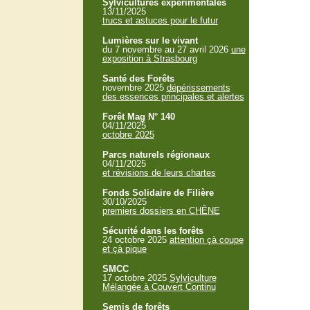
Sylvicultures expérimentales
13/11/2025
trucs et astuces pour le futur
Lumières sur le vivant
du 7 novembre au 27 avril 2026
une
exposition à Strasbourg
Santé des Forêts
novembre 2025
dépérissements
des essences principales et alertes
Forêt Mag N° 140
04/11/2025
octobre 2025
Parcs naturels régionaux
04/11/2025
et révisions de leurs chartes
Fonds Solidaire de Filière
30/10/2025
premiers dossiers en CHÊNE
Sécurité dans les forêts
24 octobre 2025
attention çà coupe
et çà pique
SMCC
17 octobre 2025
Sylviculture
Mélangée à Couvert Continu
Semis de forêts