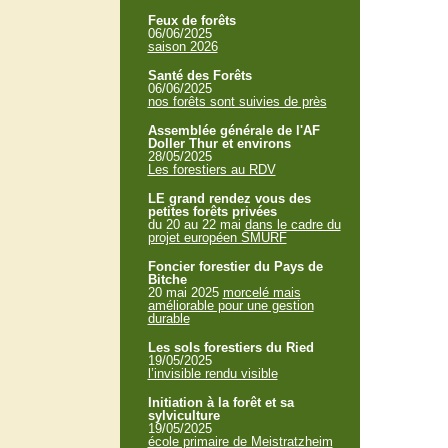
Feux de forêts
06/06/2025
saison 2026
Santé des Forêts
06/06/2025
nos forêts sont suivies de près
Assemblée générale de l'AF
Doller Thur et environs
28/05/2025
Les forestiers au RDV
LE grand rendez vous des
petites forêts privées
du 20 au 22 mai
dans le cadre du
projet européen SMURF
Foncier forestier du Pays de
Bitche
20 mai 2025
morcelé mais
améliorable pour une gestion
durable
Les sols forestiers du Ried
19/05/2025
l’invisible rendu visible
Initiation à la forêt et sa
sylviculture
19/05/2025
école primaire de Meistratzheim