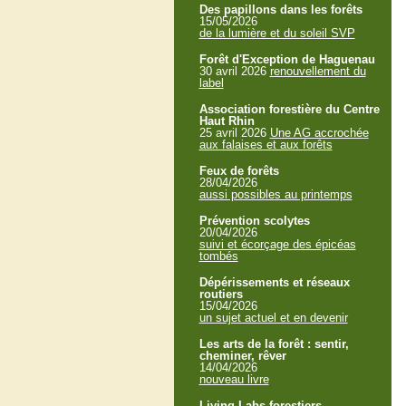
Des papillons dans les forêts
15/05/2026
de la lumière et du soleil SVP
Forêt d'Exception de Haguenau
30 avril 2026
renouvellement du
label
Association forestière du Centre
Haut Rhin
25 avril 2026
Une AG accrochée
aux falaises et aux forêts
Feux de forêts
28/04/2026
aussi possibles au printemps
Prévention scolytes
20/04/2026
suivi et écorçage des épicéas
tombés
Dépérissements et réseaux
routiers
15/04/2026
un sujet actuel et en devenir
Les arts de la forêt : sentir,
cheminer, rêver
14/04/2026
nouveau livre
Living Labs forestiers