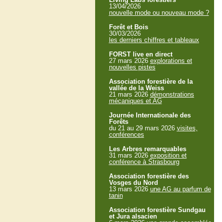
13/04/2026
nouvelle mode ou nouveau mode ?
Forêt et Bois
30/03/2026
les derniers chiffres et tableaux
FORST live en direct
27 mars 2026
explorations et
nouvelles pistes
Association forestière de la
vallée de la Weiss
21 mars 2026
démonstrations
mécaniques et AG
Journée Internationale des
Forêts
du 21 au 29 mars 2026
visites,
conférences
Les Arbres remarquables
31 mars 2026
exposition et
conférence à Strasbourg
Association forestière des
Vosges du Nord
13 mars 2026
une AG au parfum de
tanin
Association forestière Sundgau
et Jura alsacien