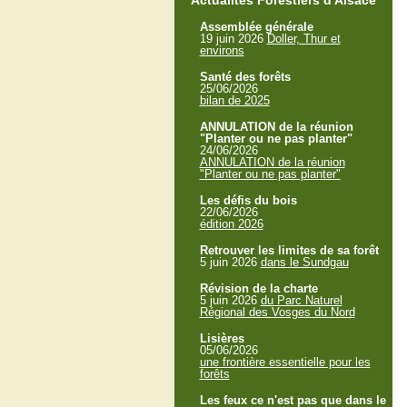
Actualités Forestiers d'Alsace
Assemblée générale
19 juin 2026
Doller, Thur et
environs
Santé des forêts
25/06/2026
bilan de 2025
ANNULATION de la réunion
"Planter ou ne pas planter"
24/06/2026
ANNULATION de la réunion
"Planter ou ne pas planter"
Les défis du bois
22/06/2026
édition 2026
Retrouver les limites de sa forêt
5 juin 2026
dans le Sundgau
Révision de la charte
5 juin 2026
du Parc Naturel
Régional des Vosges du Nord
Lisières
05/06/2026
une frontière essentielle pour les
forêts
Les feux ce n'est pas que dans le