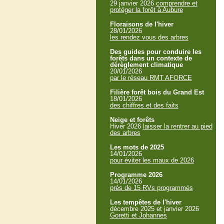
29 janvier 2026
comprendre et
protéger la forêt à Aubure
Floraisons de l'hiver
28/01/2026
les rendez vous des arbres
Des guides pour conduire les
forêts dans un contexte de
dérèglement climatique
20/01/2026
par le réseau RMT AFORCE
Filière forêt bois du Grand Est
18/01/2026
des chiffres et des faits
Neige et forêts
Hiver 2026
laisser la rentrer au pied
des arbres
Les mots de 2025
14/01/2026
pour éviter les maux de 2026
Programme 2026
14/01/2026
près de 15 RVs programmés
Les tempêtes de l'hiver
décembre 2025 et janvier 2026
Goretti et Johannes