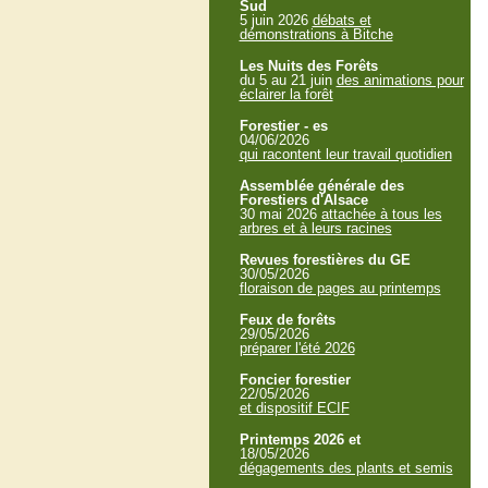
Sud
5 juin 2026
débats et
démonstrations à Bitche
Les Nuits des Forêts
du 5 au 21 juin
des animations pour
éclairer la forêt
Forestier - es
04/06/2026
qui racontent leur travail quotidien
Assemblée générale des
Forestiers d'Alsace
30 mai 2026
attachée à tous les
arbres et à leurs racines
Revues forestières du GE
30/05/2026
floraison de pages au printemps
Feux de forêts
29/05/2026
préparer l'été 2026
Foncier forestier
22/05/2026
et dispositif ECIF
Printemps 2026 et
18/05/2026
dégagements des plants et semis