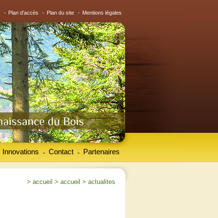
-
Plan d'accès
-
Plan du site
-
Mentions légales
Innovations
Contact
Partenaires
-
-
>
accueil
>
accueil
>
actualites