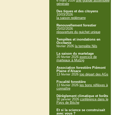
6 mars 2026
une grande assemblée
générale
Des tiques et des citoyens
10/03/2026
la saison redémarre
Renouvellement forestier
25/02/2026
réouverture du guichet unique
Tempêtes et inondations en
Occitanie
février 2026
la tempête Nils
La saison du martelage
20 février 2026
exercice de
marteaux à Mutzig
Association forestière Piémont
Plaine d'Alsace
13 février 2026
top départ des AGs
Fiscalité forestière
13 février 2026
les bons réflèxes à
connaître
Dérèglement climatique et forêts
30 janvier 2026
conférence dans le
Pays de Bitche
Et si la science se construisait
avec vous ?