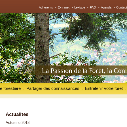
Adhérents
-
Extranet
-
Lexique
-
FAQ
-
Agenda
-
Contact
e forestière
Partager des connaissances
Entretenir votre forêt
-
-
-
Actualites
Automne 2018