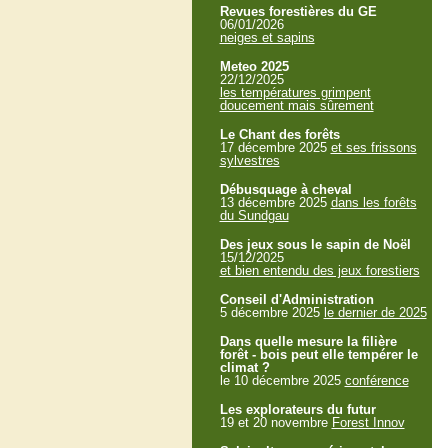
Revues forestières du GE
06/01/2026
neiges et sapins
Meteo 2025
22/12/2025
les températures grimpent
doucement mais sûrement
Le Chant des forêts
17 décembre 2025
et ses frissons
sylvestres
Débusquage à cheval
13 décembre 2025
dans les forêts
du Sundgau
Des jeux sous le sapin de Noël
15/12/2025
et bien entendu des jeux forestiers
Conseil d'Administration
5 décembre 2025
le dernier de 2025
Dans quelle mesure la filière
forêt - bois peut elle tempérer le
climat ?
le 10 décembre 2025
conférence
Les explorateurs du futur
19 et 20 novembre
Forest Innov