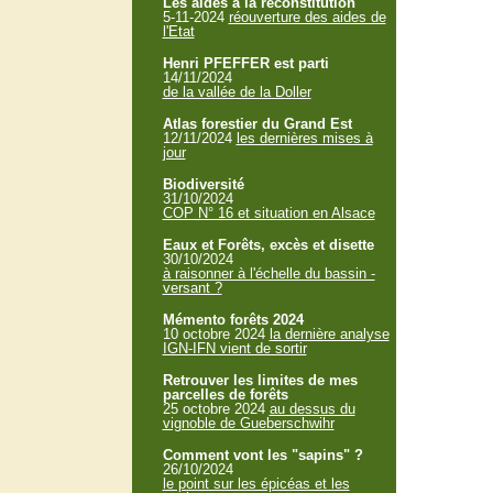
Les aides à la reconstitution
5-11-2024
réouverture des aides de
l'Etat
Henri PFEFFER est parti
14/11/2024
de la vallée de la Doller
Atlas forestier du Grand Est
12/11/2024
les dernières mises à
jour
Biodiversité
31/10/2024
COP N° 16 et situation en Alsace
Eaux et Forêts, excès et disette
30/10/2024
à raisonner à l'échelle du bassin -
versant ?
Mémento forêts 2024
10 octobre 2024
la dernière analyse
IGN-IFN vient de sortir
Retrouver les limites de mes
parcelles de forêts
25 octobre 2024
au dessus du
vignoble de Gueberschwihr
Comment vont les "sapins" ?
26/10/2024
le point sur les épicéas et les