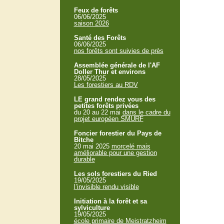
Feux de forêts
06/06/2025
saison 2026
Santé des Forêts
06/06/2025
nos forêts sont suivies de près
Assemblée générale de l'AF
Doller Thur et environs
28/05/2025
Les forestiers au RDV
LE grand rendez vous des
petites forêts privées
du 20 au 22 mai
dans le cadre du
projet européen SMURF
Foncier forestier du Pays de
Bitche
20 mai 2025
morcelé mais
améliorable pour une gestion
durable
Les sols forestiers du Ried
19/05/2025
l’invisible rendu visible
Initiation à la forêt et sa
sylviculture
19/05/2025
école primaire de Meistratzheim