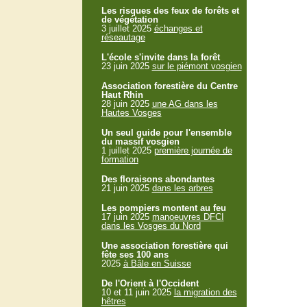
Les risques des feux de forêts et
de végétation
3 juillet 2025
échanges et
réseautage
L'école s'invite dans la forêt
23 juin 2025
sur le piémont vosgien
Association forestière du Centre
Haut Rhin
28 juin 2025
une AG dans les
Hautes Vosges
Un seul guide pour l'ensemble
du massif vosgien
1 juillet 2025
première journée de
formation
Des floraisons abondantes
21 juin 2025
dans les arbres
Les pompiers montent au feu
17 juin 2025
manoeuvres DFCI
dans les Vosges du Nord
Une association forestière qui
fête ses 100 ans
2025
à Bâle en Suisse
De l'Orient à l'Occident
10 et 11 juin 2025
la migration des
hêtres