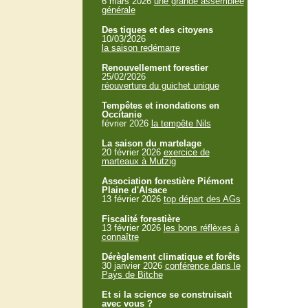
6 mars 2026
une grande assemblée
générale
Des tiques et des citoyens
10/03/2026
la saison redémarre
Renouvellement forestier
25/02/2026
réouverture du guichet unique
Tempêtes et inondations en
Occitanie
février 2026
la tempête Nils
La saison du martelage
20 février 2026
exercice de
marteaux à Mutzig
Association forestière Piémont
Plaine d'Alsace
13 février 2026
top départ des AGs
Fiscalité forestière
13 février 2026
les bons réflèxes à
connaître
Dérèglement climatique et forêts
30 janvier 2026
conférence dans le
Pays de Bitche
Et si la science se construisait
avec vous ?