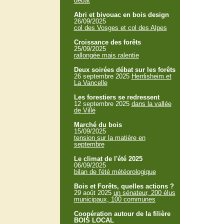
débat
Abri et bivouac en bois design
26/09/2025
col des Vosges et col des Alpes
Croissance des forêts
25/09/2025
rallongée mais ralentie
Deux soirées débat sur les forêts
26 septembre 2025
Herrlisheim et
La Vancelle
Les forestiers se redressent
12 septembre 2025
dans la vallée
de Villé
Marché du bois
15/09/2025
tension sur la matière en
septembre
Le climat de l'été 2025
06/09/2025
bilan de l'été météorologique
Bois et Forêts, quelles actions ?
29 août 2025
un sénateur, 200 élus
municipaux, 100 communes
Coopération autour de la filière
BOIS LOCAL