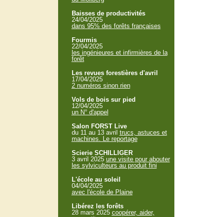
Baisses de productivités
24/04/2025
dans 95% des forêts françaises
Fourmis
22/04/2025
les ingénieures et infirmières de la
forêt
Les revues forestières d'avril
17/04/2025
2 numéros sinon rien
Vols de bois sur pied
12/04/2025
un N° d'appel
Salon FORST Live
du 11 au 13 avril
trucs, astuces et
machines. Le reportage
Scierie SCHILLIGER
3 avril 2025
une visite pour abouter
les sylviculteurs au produit fini
L'école au soleil
04/04/2025
avec l'école de Plaine
Libérez les forêts
28 mars 2025
coopérer, aider,