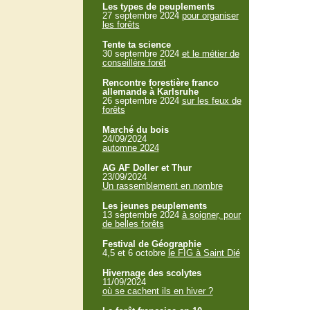
Les types de peuplements
27 septembre 2024
pour organiser
les forêts
Tente ta science
30 septembre 2024
et le métier de
conseillère forêt
Rencontre forestière franco
allemande à Karlsruhe
26 septembre 2024
sur les feux de
forêts
Marché du bois
24/09/2024
automne 2024
AG AF Doller et Thur
23/09/2024
Un rassemblement en nombre
Les jeunes peuplements
13 septembre 2024
à soigner, pour
de belles forêts
Festival de Géographie
4,5 et 6 octobre
le FIG à Saint Dié
Hivernage des scolytes
11/09/2024
où se cachent ils en hiver ?