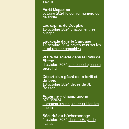
sapins
Forêt Magazine
octobre 2024
le dernier numéro est
de sortie
Les sapins de Douglas
16 octobre 2024
chatouillent les
nuages
Escapade dans le Sundgau
12 octobre 2024
arbres minuscules
et arbres remarquables
Visite de scierie dans le Pays de
Bitche
8 octobre 2024
la scierie Lejeune à
Siersthal
Départ d'un géant de la forêt et
du bois
10 octobre 2024
décès de JL
Besson
Automne = champignons
07/10/2024
comment les respecter et bien les
cueillir
Sécurité du bûcheronnage
4 octobre 2024
dans le Pays de
Hanau