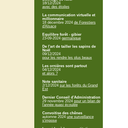
18/12/2024
avec des étoiles
La communication virtuelle et
millionnaire
18 décembre 2024
de Forestiers
d'Alsace
Equilibre forêt - gibier
23-09-2024
germanique
De l'art de tailler les sapins de
Noël
09/12/2024
pour les rendre les plus beaux
Les ornières sont partout
04/12/2024
et alors ?
Note sanitaire
2/12/2024
sur les forêts du Grand
Est
Dernier Conseil d'Administration
29 novembre 2024
pour un bilan de
l'année quasi écoulée
Convoitise des chênes
automne 2024
une surveillance
s'impose