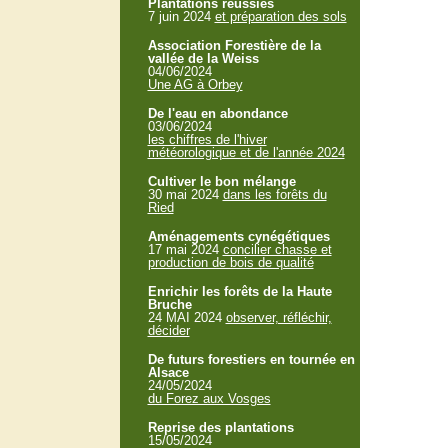
Plantations réussies
7 juin 2024
et préparation des sols
Association Forestière de la
vallée de la Weiss
04/06/2024
Une AG à Orbey
De l'eau en abondance
03/06/2024
les chiffres de l'hiver
météorologique et de l'année 2024
Cultiver le bon mélange
30 mai 2024
dans les forêts du
Ried
Aménagements cynégétiques
17 mai 2024
concilier chasse et
production de bois de qualité
Enrichir les forêts de la Haute
Bruche
24 MAI 2024
observer, réfléchir,
décider
De futurs forestiers en tournée en
Alsace
24/05/2024
du Forez aux Vosges
Reprise des plantations
15/05/2024