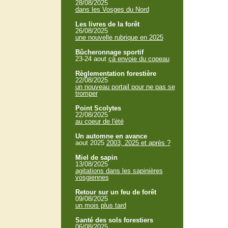
28/08/2025
dans les Vosges du Nord
Les livres de la forêt
26/08/2025
une nouvelle rubrique en 2025
Bûcheronnage sportif
23-24 aout
çà envoie du copeau
Règlementation forestière
22/08/2025
un nouveau portail pour ne pas se
tromper
Point Scolytes
22/08/2025
au coeur de l'été
Un automne en avance
aout 2025
2003, 2025 et après ?
Miel de sapin
13/08/2025
agitations dans les sapinières
vosgiennes
Retour sur un feu de forêt
09/08/2025
un mois plus tard
Santé des sols forestiers
06/08/2025