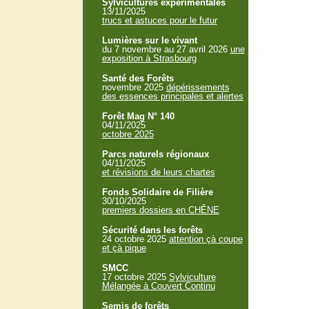
Sylvicultures expérimentales
13/11/2025
trucs et astuces pour le futur
Lumières sur le vivant
du 7 novembre au 27 avril 2026
une
exposition à Strasbourg
Santé des Forêts
novembre 2025
dépérissements
des essences principales et alertes
Forêt Mag N° 140
04/11/2025
octobre 2025
Parcs naturels régionaux
04/11/2025
et révisions de leurs chartes
Fonds Solidaire de Filière
30/10/2025
premiers dossiers en CHÊNE
Sécurité dans les forêts
24 octobre 2025
attention çà coupe
et çà pique
SMCC
17 octobre 2025
Sylviculture
Mélangée à Couvert Continu
Semis de forêts