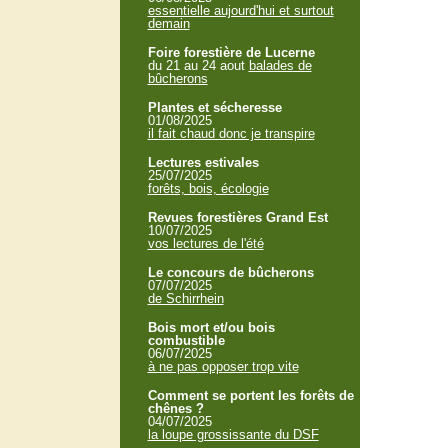
essentielle aujourd'hui et surtout
demain
Foire forestière de Lucerne
du 21 au 24 aout
balades de
bûcherons
Plantes et sécheresse
01/08/2025
il fait chaud donc je transpire
Lectures estivales
25/07/2025
forêts, bois, écologie
Revues forestières Grand Est
10/07/2025
vos lectures de l'été
Le concours de bûcherons
07/07/2025
de Schirrhein
Bois mort et/ou bois
combustible
06/07/2025
à ne pas opposer trop vite
Comment se portent les forêts de
chênes ?
04/07/2025
la loupe grossissante du DSF