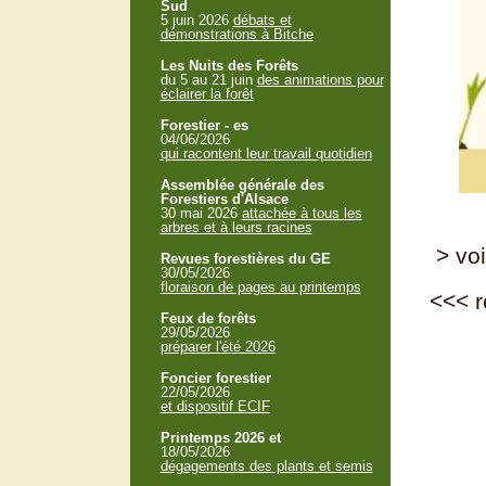
Sud
5 juin 2026
débats et
démonstrations à Bitche
Les Nuits des Forêts
du 5 au 21 juin
des animations pour
éclairer la forêt
Forestier - es
04/06/2026
qui racontent leur travail quotidien
Assemblée générale des
Forestiers d'Alsace
30 mai 2026
attachée à tous les
arbres et à leurs racines
> voi
Revues forestières du GE
30/05/2026
floraison de pages au printemps
<<<
r
Feux de forêts
29/05/2026
préparer l'été 2026
Foncier forestier
22/05/2026
et dispositif ECIF
Printemps 2026 et
18/05/2026
dégagements des plants et semis