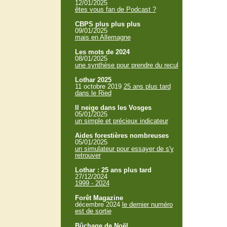
12/01/2025
êtes vous fan de Podcast ?
CBPS plus plus plus
09/01/2025
mais en Allemagne
Les mots de 2024
08/01/2025
une synthèse pour prendre du recul
Lothar 2025
11 octobre 2019
25 ans plus tard
dans le Ried
Il neige dans les Vosges
05/01/2025
un simple et précieux indicateur
Aides forestières nombreuses
05/01/2025
un simulateur pour essayer de s'y
retrouver
Lothar : 25 ans plus tard
27/12/2024
1999 - 2024
Forêt Magazine
décembre 2024
le dernier numéro
est de sortie
Bûchage de Noël