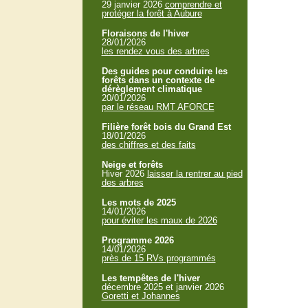
29 janvier 2026
comprendre et
protéger la forêt à Aubure
Floraisons de l'hiver
28/01/2026
les rendez vous des arbres
Des guides pour conduire les
forêts dans un contexte de
dérèglement climatique
20/01/2026
par le réseau RMT AFORCE
Filière forêt bois du Grand Est
18/01/2026
des chiffres et des faits
Neige et forêts
Hiver 2026
laisser la rentrer au pied
des arbres
Les mots de 2025
14/01/2026
pour éviter les maux de 2026
Programme 2026
14/01/2026
près de 15 RVs programmés
Les tempêtes de l'hiver
décembre 2025 et janvier 2026
Goretti et Johannes