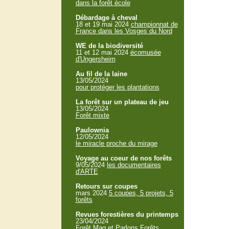
dans la forêt école
Débardage à cheval
18 et 19 mai 2024
championnat de
France dans les Vosges du Nord
WE de la biodiversité
11 et 12 mai 2024
écomusée
d'Ungersheim
Au fil de la laine
13/05/2024
pour protéger les plantations
La forêt sur un plateau de jeu
13/05/2024
Forêt mixte
Paulownia
12/05/2024
le miracle proche du mirage
Voyage au coeur de nos forêts
9/05/2024
les documentaires
d'ARTE
Retours sur coupes
mars 2024
5 coupes, 5 projets, 5
forêts
Revues forestières du printemps
23/04/2024
Forêt Mag et Parlons Forêts