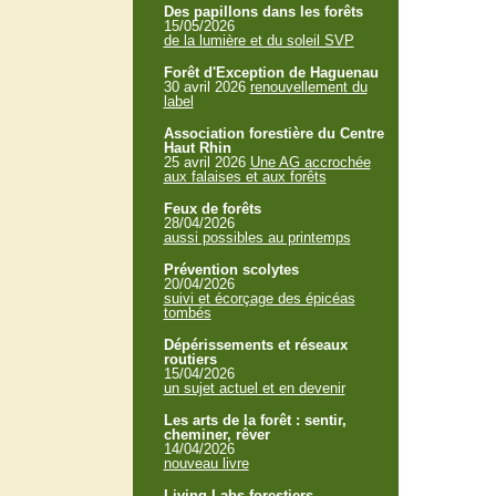
Des papillons dans les forêts
15/05/2026
de la lumière et du soleil SVP
Forêt d'Exception de Haguenau
30 avril 2026
renouvellement du
label
Association forestière du Centre
Haut Rhin
25 avril 2026
Une AG accrochée
aux falaises et aux forêts
Feux de forêts
28/04/2026
aussi possibles au printemps
Prévention scolytes
20/04/2026
suivi et écorçage des épicéas
tombés
Dépérissements et réseaux
routiers
15/04/2026
un sujet actuel et en devenir
Les arts de la forêt : sentir,
cheminer, rêver
14/04/2026
nouveau livre
Living Labs forestiers