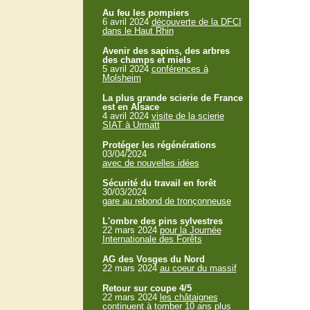
Au feu les pompiers
6 avril 2024
découverte de la DFCI
dans le Haut Rhin
Avenir des sapins, des arbres
des champs et miels
5 avril 2024
conférences à
Molsheim
La plus grande scierie de France
est en Alsace
4 avril 2024
visite de la scierie
SIAT à Urmatt
Protéger les régénérations
03/04/2024
avec de nouvelles idées
Sécurité du travail en forêt
30/03/2024
gare au rebond de tronçonneuse
L'ombre des pins sylvestres
22 mars 2024
pour la Journée
Internationale des Forêts
AG des Vosges du Nord
22 mars 2024
au coeur du massif
Retour sur coupe 4/5
22 mars 2024
les châtaignes
continuent à tomber 10 ans plus