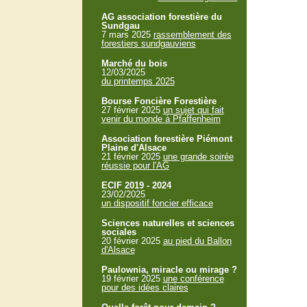
AG association forestière du
Sundgau
7 mars 2025
rassemblement des
forestiers sundgauviens
Marché du bois
12/03/2025
du printemps 2025
Bourse Foncière Forestière
27 février 2025
un sujet qui fait
venir du monde à Pfaffenheim
Association forestière Piémont
Plaine d'Alsace
21 février 2025
une grande soirée
réussie pour l'AG
ECIF 2019 - 2024
23/02/2025
un dispositif foncier efficace
Sciences naturelles et sciences
sociales
20 février 2025
au pied du Ballon
d'Alsace
Paulownia, miracle ou mirage ?
19 février 2025
une conférence
pour des idées claires