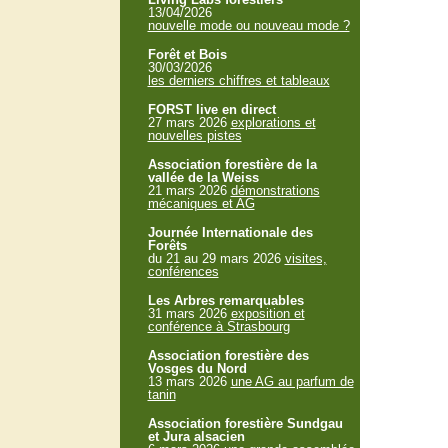
13/04/2026
nouvelle mode ou nouveau mode ?
Forêt et Bois
30/03/2026
les derniers chiffres et tableaux
FORST live en direct
27 mars 2026
explorations et
nouvelles pistes
Association forestière de la
vallée de la Weiss
21 mars 2026
démonstrations
mécaniques et AG
Journée Internationale des
Forêts
du 21 au 29 mars 2026
visites,
conférences
Les Arbres remarquables
31 mars 2026
exposition et
conférence à Strasbourg
Association forestière des
Vosges du Nord
13 mars 2026
une AG au parfum de
tanin
Association forestière Sundgau
et Jura alsacien