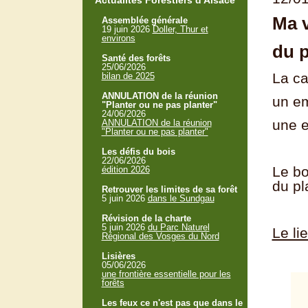
Actualités Forestiers d'Alsace
Ma v
Assemblée générale
19 juin 2026
Doller, Thur et
environs
du p
Santé des forêts
25/06/2026
La ca
bilan de 2025
ANNULATION de la réunion
un em
"Planter ou ne pas planter"
24/06/2026
une e
ANNULATION de la réunion
"Planter ou ne pas planter"
Les défis du bois
22/06/2026
Le bo
édition 2026
du pl
Retrouver les limites de sa forêt
5 juin 2026
dans le Sundgau
Révision de la charte
5 juin 2026
du Parc Naturel
Le li
Régional des Vosges du Nord
Lisières
05/06/2026
une frontière essentielle pour les
forêts
Les feux ce n'est pas que dans le