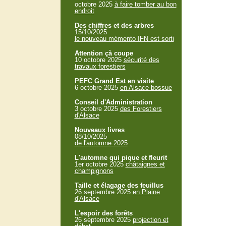
octobre 2025
à faire tomber au bon
endroit
Des chiffres et des arbres
15/10/2025
le nouveau mémento IFN est sorti
Attention çà coupe
10 octobre 2025
sécurité des
travaux forestiers
PEFC Grand Est en visite
6 octobre 2025
en Alsace bossue
Conseil d'Administration
3 octobre 2025
des Forestiers
d'Alsace
Nouveaux livres
08/10/2025
de l'automne 2025
L'automne qui pique et fleurit
1er octobre 2025
châtaignes et
champignons
Taille et élagage des feuillus
26 septembre 2025
en Plaine
d'Alsace
L'espoir des forêts
26 septembre 2025
projection et