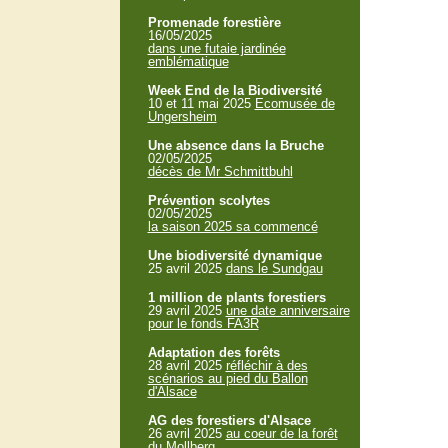
Promenade forestière
16/05/2025
dans une futaie jardinée
emblématique
Week End de la Biodiversité
10 et 11 mai 2025
Ecomusée de
Ungersheim
Une absence dans la Bruche
02/05/2025
décès de Mr Schmittbuhl
Prévention scolytes
02/05/2025
la saison 2025 sa commencé
Une biodiversité dynamique
25 avril 2025
dans le Sundgau
1 million de plants forestiers
29 avril 2025
une date anniversaire
pour le fonds FA3R
Adaptation des forêts
28 avril 2025
réfléchir à des
scénarios au pied du Ballon
d'Alsace
AG des forestiers d'Alsace
26 avril 2025
au coeur de la forêt
du Mollberg