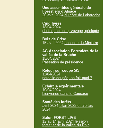
Une assemblée générale de
Forestiers d'Alsace
20 avril 2024
du côté de Labaroche
Cinq livres
18/04/2024
photos, science, voyage, géologie
Bois de Crise
15 avril 2024
annonce du Ministre
AG Association Forestière de la
vallée de la Bruche
15/04/2024
Passation de présidence
Retour sur coupe 5/5
11/04/2024
parcelle coupée, on fait quoi ?
Eclaircie expérimentale
10/04/2024
bienvenue dans le Caucase
Santé des forêts
avril 2024
bilan 2023 et alertes
2024
Salon FORST LIVE
12 au 14 avril 2024
le salon
forestier de la vallée du Rhin