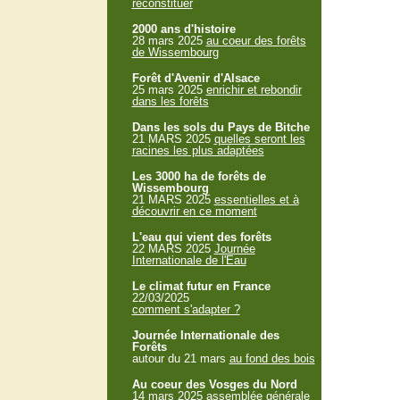
reconstituer
2000 ans d'histoire
28 mars 2025
au coeur des forêts
de Wissembourg
Forêt d'Avenir d'Alsace
25 mars 2025
enrichir et rebondir
dans les forêts
Dans les sols du Pays de Bitche
21 MARS 2025
quelles seront les
racines les plus adaptées
Les 3000 ha de forêts de
Wissembourg
21 MARS 2025
essentielles et à
découvrir en ce moment
L'eau qui vient des forêts
22 MARS 2025
Journée
Internationale de l'Eau
Le climat futur en France
22/03/2025
comment s'adapter ?
Journée Internationale des
Forêts
autour du 21 mars
au fond des bois
Au coeur des Vosges du Nord
14 mars 2025
assemblée générale