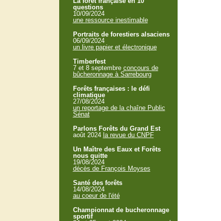
La forêt française en 10
questions
10/09/2024
une ressource inestimable
Portraits de forestiers alsaciens
06/09/2024
un livre papier et électronique
Timberfest
7 et 8 septembre
concours de
bûcheronnage à Sarrebourg
Forêts françaises : le défi
climatique
27/08/2024
un reportage de la chaîne Public
Sénat
Parlons Forêts du Grand Est
août 2024
la revue du CNPF
Un Maître des Eaux et Forêts
nous quitte
19/08/2024
décès de François Moyses
Santé des forêts
14/08/2024
au coeur de l'été
Championnat de bucheronnage
sportif