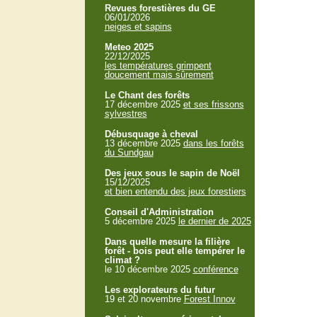
Revues forestières du GE
06/01/2026
neiges et sapins
Meteo 2025
22/12/2025
les températures grimpent
doucement mais sûrement
Le Chant des forêts
17 décembre 2025
et ses frissons
sylvestres
Débusquage à cheval
13 décembre 2025
dans les forêts
du Sundgau
Des jeux sous le sapin de Noël
15/12/2025
et bien entendu des jeux forestiers
Conseil d'Administration
5 décembre 2025
le dernier de 2025
Dans quelle mesure la filière
forêt - bois peut elle tempérer le
climat ?
le 10 décembre 2025
conférence
Les explorateurs du futur
19 et 20 novembre
Forest Innov