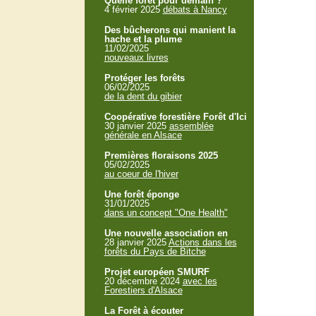
Quelle forêt pour demain ?
4 février 2025
débats à Nancy
Des bûcherons qui manient la
hache et la plume
11/02/2025
nouveaux livres
Protéger les forêts
06/02/2025
de la dent du gibier
Coopérative forestière Forêt d'Ici
30 janvier 2025
assemblée
générale en Alsace
Premières floraisons 2025
05/02/2025
au coeur de l'hiver
Une forêt éponge
31/01/2025
dans un concept "One Health"
Une nouvelle association en
28 janvier 2025
Actions dans les
forêts du Pays de Bitche
Projet européen SMURF
20 décembre 2024
avec les
Forestiers d'Alsace
La Forêt à écouter