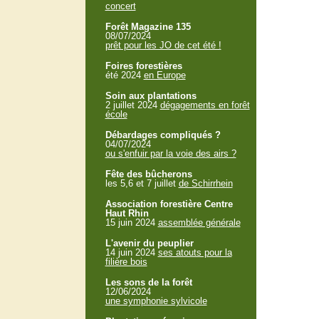
concert
Forêt Magazine 135
08/07/2024
prêt pour les JO de cet été !
Foires forestières
été 2024
en Europe
Soin aux plantations
2 juillet 2024
dégagements en forêt
école
Débardages compliqués ?
04/07/2024
ou s'enfuir par la voie des airs ?
Fête des bûcherons
les 5,6 et 7 juillet
de Schirrhein
Association forestière Centre
Haut Rhin
15 juin 2024
assemblée générale
L'avenir du peuplier
14 juin 2024
ses atouts pour la
filière bois
Les sons de la forêt
12/06/2024
une symphonie sylvicole