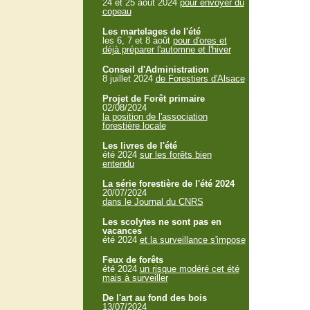
24 et 25 aout 2024
pour envoyer du
copeau
Les martelages de l'été
les 6, 7 et 8 août
pour d'ores et
déjà préparer l'automne et l'hiver
Conseil d'Administration
8 juillet 2024
de Forestiers d'Alsace
Projet de Forêt primaire
02/08/2024
la position de l'association
forestière locale
Les livres de l'été
été 2024
sur les forêts bien
entendu
La série forestière de l'été 2024
20/07/2024
dans le Journal du CNRS
Les scolytes ne sont pas en
vacances
été 2024
et la surveillance s'impose
Feux de forêts
été 2024
un risque modéré cet été
mais à surveiller
De l'art au fond des bois
13/07/2024