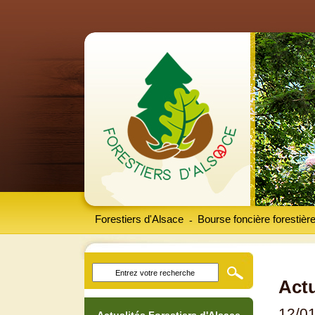
Forestiers d'Alsace
Bourse foncière forestièr
-
Actu
12/0