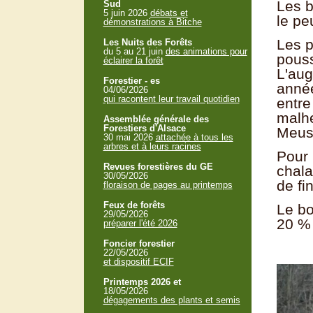
Les b
Sud
5 juin 2026
débats et
le pe
démonstrations à Bitche
Les p
Les Nuits des Forêts
du 5 au 21 juin
des animations pour
pouss
éclairer la forêt
L'aug
Forestier - es
année
04/06/2026
qui racontent leur travail quotidien
entre
malhe
Assemblée générale des
Forestiers d'Alsace
Meuse
30 mai 2026
attachée à tous les
arbres et à leurs racines
Pour 
Revues forestières du GE
chala
30/05/2026
de fi
floraison de pages au printemps
Feux de forêts
Le bo
29/05/2026
20 % 
préparer l'été 2026
Foncier forestier
22/05/2026
et dispositif ECIF
Printemps 2026 et
18/05/2026
dégagements des plants et semis