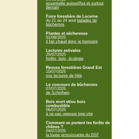
essentielle aujourd'hui et surtout
demain
Foire forestière de Lucerne
du 21 au 24 aout
balades de
bûcherons
Plantes et sécheresse
01/08/2025
il fait chaud donc je transpire
Lectures estivales
25/07/2025
forêts, bois, écologie
Revues forestières Grand Est
10/07/2025
vos lectures de l'été
Le concours de bûcherons
07/07/2025
de Schirrhein
Bois mort et/ou bois
combustible
06/07/2025
à ne pas opposer trop vite
Comment se portent les forêts de
chênes ?
04/07/2025
la loupe grossissante du DSF