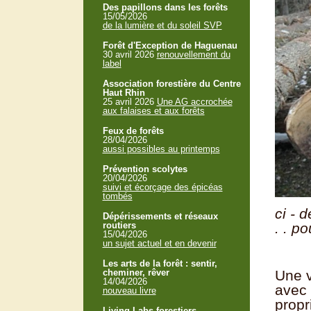
Des papillons dans les forêts
15/05/2026
de la lumière et du soleil SVP
Forêt d'Exception de Haguenau
30 avril 2026
renouvellement du
label
Association forestière du Centre
Haut Rhin
25 avril 2026
Une AG accrochée
aux falaises et aux forêts
Feux de forêts
28/04/2026
aussi possibles au printemps
Prévention scolytes
20/04/2026
suivi et écorçage des épicéas
tombés
ci - 
Dépérissements et réseaux
routiers
. . p
15/04/2026
un sujet actuel et en devenir
Les arts de la forêt : sentir,
cheminer, rêver
Une v
14/04/2026
avec 
nouveau livre
propr
Living Labs forestiers