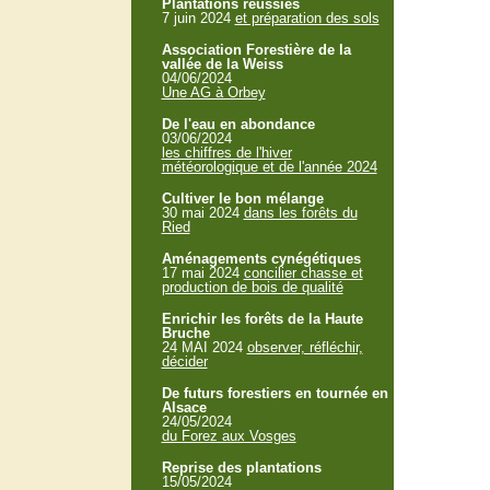
Plantations réussies
7 juin 2024
et préparation des sols
Association Forestière de la
vallée de la Weiss
04/06/2024
Une AG à Orbey
De l'eau en abondance
03/06/2024
les chiffres de l'hiver
météorologique et de l'année 2024
Cultiver le bon mélange
30 mai 2024
dans les forêts du
Ried
Aménagements cynégétiques
17 mai 2024
concilier chasse et
production de bois de qualité
Enrichir les forêts de la Haute
Bruche
24 MAI 2024
observer, réfléchir,
décider
De futurs forestiers en tournée en
Alsace
24/05/2024
du Forez aux Vosges
Reprise des plantations
15/05/2024