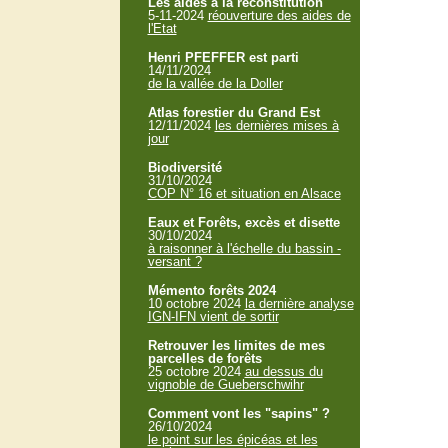
Les aides à la reconstitution
5-11-2024
réouverture des aides de
l'Etat
Henri PFEFFER est parti
14/11/2024
de la vallée de la Doller
Atlas forestier du Grand Est
12/11/2024
les dernières mises à
jour
Biodiversité
31/10/2024
COP N° 16 et situation en Alsace
Eaux et Forêts, excès et disette
30/10/2024
à raisonner à l'échelle du bassin -
versant ?
Mémento forêts 2024
10 octobre 2024
la dernière analyse
IGN-IFN vient de sortir
Retrouver les limites de mes
parcelles de forêts
25 octobre 2024
au dessus du
vignoble de Gueberschwihr
Comment vont les "sapins" ?
26/10/2024
le point sur les épicéas et les