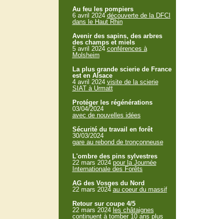
Au feu les pompiers
6 avril 2024
découverte de la DFCI
dans le Haut Rhin
Avenir des sapins, des arbres
des champs et miels
5 avril 2024
conférences à
Molsheim
La plus grande scierie de France
est en Alsace
4 avril 2024
visite de la scierie
SIAT à Urmatt
Protéger les régénérations
03/04/2024
avec de nouvelles idées
Sécurité du travail en forêt
30/03/2024
gare au rebond de tronçonneuse
L'ombre des pins sylvestres
22 mars 2024
pour la Journée
Internationale des Forêts
AG des Vosges du Nord
22 mars 2024
au coeur du massif
Retour sur coupe 4/5
22 mars 2024
les châtaignes
continuent à tomber 10 ans plus