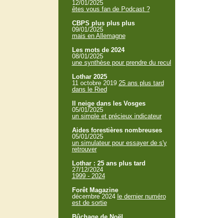
12/01/2025
êtes vous fan de Podcast ?
CBPS plus plus plus
09/01/2025
mais en Allemagne
Les mots de 2024
08/01/2025
une synthèse pour prendre du recul
Lothar 2025
11 octobre 2019
25 ans plus tard
dans le Ried
Il neige dans les Vosges
05/01/2025
un simple et précieux indicateur
Aides forestières nombreuses
05/01/2025
un simulateur pour essayer de s'y
retrouver
Lothar : 25 ans plus tard
27/12/2024
1999 - 2024
Forêt Magazine
décembre 2024
le dernier numéro
est de sortie
Bûchage de Noël