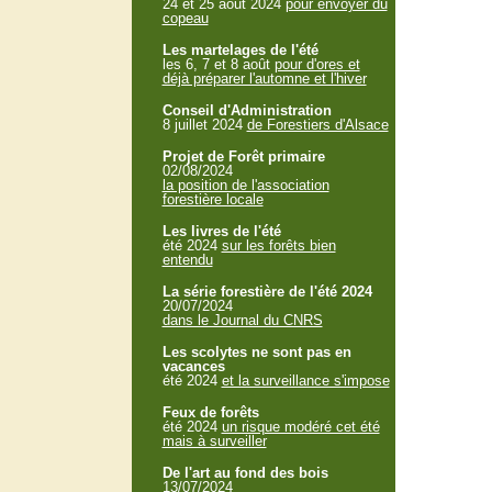
24 et 25 aout 2024
pour envoyer du
copeau
Les martelages de l'été
les 6, 7 et 8 août
pour d'ores et
déjà préparer l'automne et l'hiver
Conseil d'Administration
8 juillet 2024
de Forestiers d'Alsace
Projet de Forêt primaire
02/08/2024
la position de l'association
forestière locale
Les livres de l'été
été 2024
sur les forêts bien
entendu
La série forestière de l'été 2024
20/07/2024
dans le Journal du CNRS
Les scolytes ne sont pas en
vacances
été 2024
et la surveillance s'impose
Feux de forêts
été 2024
un risque modéré cet été
mais à surveiller
De l'art au fond des bois
13/07/2024