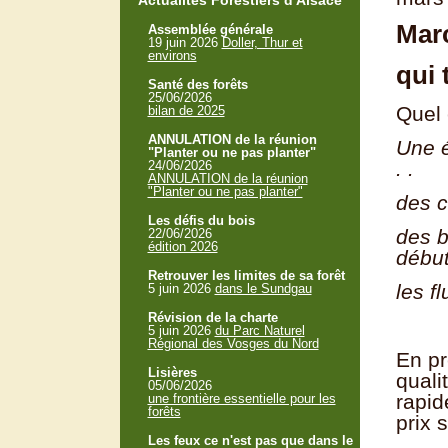
Actualités Forestiers d'Alsace
Mar
Assemblée générale
19 juin 2026
Doller, Thur et
environs
qui 
Santé des forêts
25/06/2026
Quel 
bilan de 2025
ANNULATION de la réunion
Une é
"Planter ou ne pas planter"
. .
24/06/2026
ANNULATION de la réunion
"Planter ou ne pas planter"
des c
Les défis du bois
des b
22/06/2026
édition 2026
début
Retrouver les limites de sa forêt
les f
5 juin 2026
dans le Sundgau
Révision de la charte
5 juin 2026
du Parc Naturel
Régional des Vosges du Nord
En pr
Lisières
quali
05/06/2026
rapid
une frontière essentielle pour les
forêts
prix 
Les feux ce n'est pas que dans le