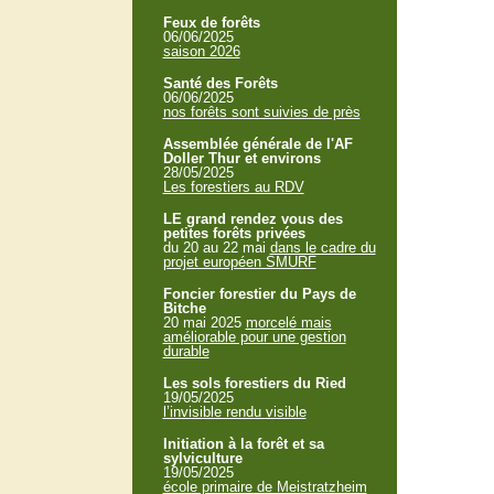
Feux de forêts
06/06/2025
saison 2026
Santé des Forêts
06/06/2025
nos forêts sont suivies de près
Assemblée générale de l'AF
Doller Thur et environs
28/05/2025
Les forestiers au RDV
LE grand rendez vous des
petites forêts privées
du 20 au 22 mai
dans le cadre du
projet européen SMURF
Foncier forestier du Pays de
Bitche
20 mai 2025
morcelé mais
améliorable pour une gestion
durable
Les sols forestiers du Ried
19/05/2025
l’invisible rendu visible
Initiation à la forêt et sa
sylviculture
19/05/2025
école primaire de Meistratzheim