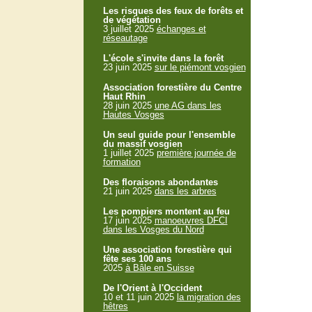
Les risques des feux de forêts et
de végétation
3 juillet 2025
échanges et
réseautage
L'école s'invite dans la forêt
23 juin 2025
sur le piémont vosgien
Association forestière du Centre
Haut Rhin
28 juin 2025
une AG dans les
Hautes Vosges
Un seul guide pour l'ensemble
du massif vosgien
1 juillet 2025
première journée de
formation
Des floraisons abondantes
21 juin 2025
dans les arbres
Les pompiers montent au feu
17 juin 2025
manoeuvres DFCI
dans les Vosges du Nord
Une association forestière qui
fête ses 100 ans
2025
à Bâle en Suisse
De l'Orient à l'Occident
10 et 11 juin 2025
la migration des
hêtres