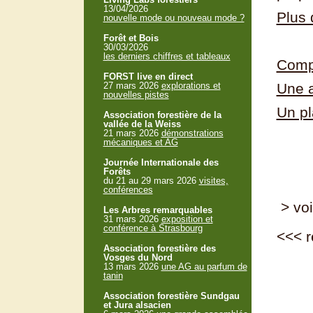
13/04/2026
Plus 
nouvelle mode ou nouveau mode ?
Forêt et Bois
30/03/2026
les derniers chiffres et tableaux
Compt
FORST live en direct
27 mars 2026
explorations et
Une a
nouvelles pistes
Un pl
Association forestière de la
vallée de la Weiss
21 mars 2026
démonstrations
mécaniques et AG
Journée Internationale des
Forêts
du 21 au 29 mars 2026
visites,
conférences
> voi
Les Arbres remarquables
31 mars 2026
exposition et
conférence à Strasbourg
<<<
r
Association forestière des
Vosges du Nord
13 mars 2026
une AG au parfum de
tanin
Association forestière Sundgau
et Jura alsacien