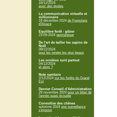
18/12/2024
avec des étoiles
La communication virtuelle et
millionnaire
18 décembre 2024
de Forestiers
d'Alsace
Equilibre forêt - gibier
23-09-2024
germanique
De l'art de tailler les sapins de
Noël
09/12/2024
pour les rendre les plus beaux
Les ornières sont partout
04/12/2024
et alors ?
Note sanitaire
2/12/2024
sur les forêts du Grand
Est
Dernier Conseil d'Administration
29 novembre 2024
pour un bilan de
l'année quasi écoulée
Convoitise des chênes
automne 2024
une surveillance
s'impose