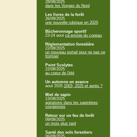
28/08/2025
dans les Vosges du Nord
Les livres de la forêt
26/08/2025
une nouvelle rubrique en 2025
Bûcheronnage sportif
23-24 aout
çà envoie du copeau
Règlementation forestière
22/08/2025
un nouveau portail pour ne pas se
tromper
Point Scolytes
22/08/2025
au coeur de l'été
Un automne en avance
aout 2025
2003, 2025 et après ?
Miel de sapin
13/08/2025
agitations dans les sapinières
vosgiennes
Retour sur un feu de forêt
09/08/2025
un mois plus tard
Santé des sols forestiers
06/08/2025