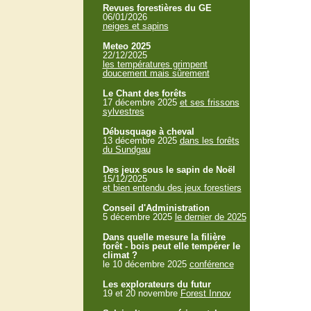
Revues forestières du GE
06/01/2026
neiges et sapins
Meteo 2025
22/12/2025
les températures grimpent
doucement mais sûrement
Le Chant des forêts
17 décembre 2025
et ses frissons
sylvestres
Débusquage à cheval
13 décembre 2025
dans les forêts
du Sundgau
Des jeux sous le sapin de Noël
15/12/2025
et bien entendu des jeux forestiers
Conseil d'Administration
5 décembre 2025
le dernier de 2025
Dans quelle mesure la filière
forêt - bois peut elle tempérer le
climat ?
le 10 décembre 2025
conférence
Les explorateurs du futur
19 et 20 novembre
Forest Innov