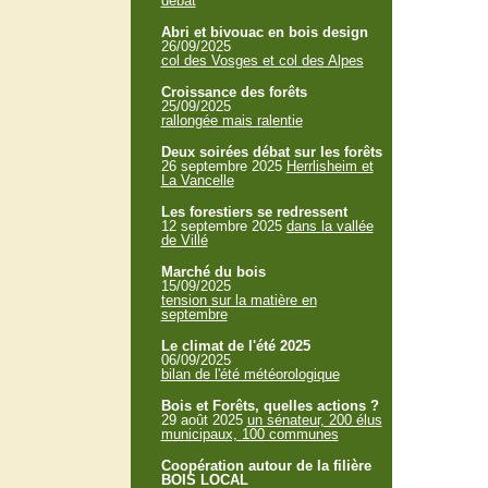
débat
Abri et bivouac en bois design
26/09/2025
col des Vosges et col des Alpes
Croissance des forêts
25/09/2025
rallongée mais ralentie
Deux soirées débat sur les forêts
26 septembre 2025
Herrlisheim et
La Vancelle
Les forestiers se redressent
12 septembre 2025
dans la vallée
de Villé
Marché du bois
15/09/2025
tension sur la matière en
septembre
Le climat de l'été 2025
06/09/2025
bilan de l'été météorologique
Bois et Forêts, quelles actions ?
29 août 2025
un sénateur, 200 élus
municipaux, 100 communes
Coopération autour de la filière
BOIS LOCAL