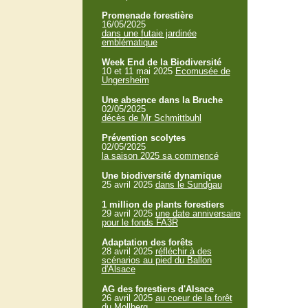
Promenade forestière
16/05/2025
dans une futaie jardinée
emblématique
Week End de la Biodiversité
10 et 11 mai 2025
Ecomusée de
Ungersheim
Une absence dans la Bruche
02/05/2025
décès de Mr Schmittbuhl
Prévention scolytes
02/05/2025
la saison 2025 sa commencé
Une biodiversité dynamique
25 avril 2025
dans le Sundgau
1 million de plants forestiers
29 avril 2025
une date anniversaire
pour le fonds FA3R
Adaptation des forêts
28 avril 2025
réfléchir à des
scénarios au pied du Ballon
d'Alsace
AG des forestiers d'Alsace
26 avril 2025
au coeur de la forêt
du Mollberg