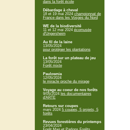
dans la forêt école
Débardage à cheval
18 et 19 mai 2024
championnat de
France dans les Vosges du Nord
WE de la biodiversité
11 et 12 mai 2024
écomusée
d'Ungersheim
Au fil de la laine
13/05/2024
pour protéger les plantations
La forêt sur un plateau de jeu
13/05/2024
Forêt mixte
Paulownia
12/05/2024
le miracle proche du mirage
Voyage au coeur de nos forêts
9/05/2024
les documentaires
d'ARTE
Retours sur coupes
mars 2024
5 coupes, 5 projets, 5
forêts
Revues forestières du printemps
23/04/2024
Forêt Mag et Parlons Forêts