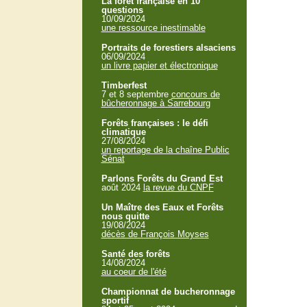
La forêt française en 10
questions
10/09/2024
une ressource inestimable
Portraits de forestiers alsaciens
06/09/2024
un livre papier et électronique
Timberfest
7 et 8 septembre
concours de
bûcheronnage à Sarrebourg
Forêts françaises : le défi
climatique
27/08/2024
un reportage de la chaîne Public
Sénat
Parlons Forêts du Grand Est
août 2024
la revue du CNPF
Un Maître des Eaux et Forêts
nous quitte
19/08/2024
décès de François Moyses
Santé des forêts
14/08/2024
au coeur de l'été
Championnat de bucheronnage
sportif