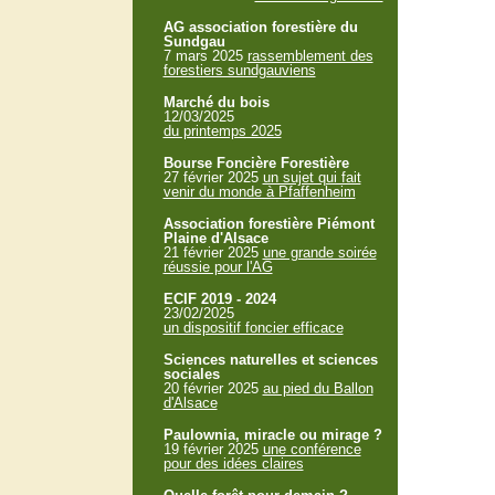
AG association forestière du
Sundgau
7 mars 2025
rassemblement des
forestiers sundgauviens
Marché du bois
12/03/2025
du printemps 2025
Bourse Foncière Forestière
27 février 2025
un sujet qui fait
venir du monde à Pfaffenheim
Association forestière Piémont
Plaine d'Alsace
21 février 2025
une grande soirée
réussie pour l'AG
ECIF 2019 - 2024
23/02/2025
un dispositif foncier efficace
Sciences naturelles et sciences
sociales
20 février 2025
au pied du Ballon
d'Alsace
Paulownia, miracle ou mirage ?
19 février 2025
une conférence
pour des idées claires