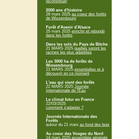
reconstituer
2000 ans d'histoire
28 mars 2025
au coeur des forêts
de Wissembourg
Forêt d'Avenir d'Alsace
25 mars 2025
enrichir et rebondir
dans les forêts
Dans les sols du Pays de Bitche
21 MARS 2025
quelles seront les
racines les plus adaptées
Les 3000 ha de forêts de
Wissembourg
21 MARS 2025
essentielles et à
découvrir en ce moment
L'eau qui vient des forêts
22 MARS 2025
Journée
Internationale de l'Eau
Le climat futur en France
22/03/2025
comment s'adapter ?
Journée Internationale des
Forêts
autour du 21 mars
au fond des bois
Au coeur des Vosges du Nord
14 mars 2025
assemblée générale