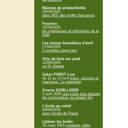
Baisses de productivités
24/04/2025
dans 95% des forêts françaises
Fourmis
22/04/2025
les ingénieures et infirmières de la
forêt
Les revues forestières d'avril
17/04/2025
2 numéros sinon rien
Vols de bois sur pied
12/04/2025
un N° d'appel
Salon FORST Live
du 11 au 13 avril
trucs, astuces et
machines. Le reportage
Scierie SCHILLIGER
3 avril 2025
une visite pour abouter
les sylviculteurs au produit fini
L'école au soleil
04/04/2025
avec l'école de Plaine
Libérez les forêts
28 mars 2025
coopérer, aider,