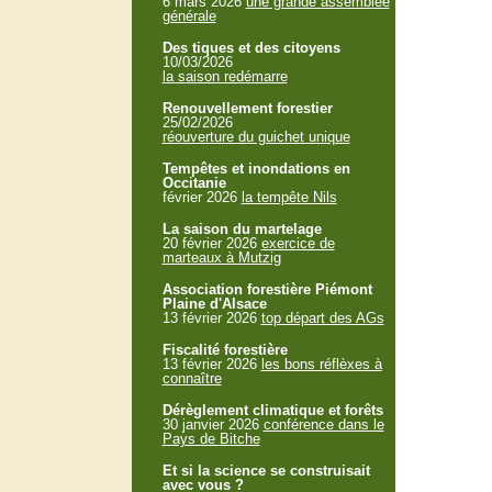
6 mars 2026
une grande assemblée
générale
Des tiques et des citoyens
10/03/2026
la saison redémarre
Renouvellement forestier
25/02/2026
réouverture du guichet unique
Tempêtes et inondations en
Occitanie
février 2026
la tempête Nils
La saison du martelage
20 février 2026
exercice de
marteaux à Mutzig
Association forestière Piémont
Plaine d'Alsace
13 février 2026
top départ des AGs
Fiscalité forestière
13 février 2026
les bons réflèxes à
connaître
Dérèglement climatique et forêts
30 janvier 2026
conférence dans le
Pays de Bitche
Et si la science se construisait
avec vous ?