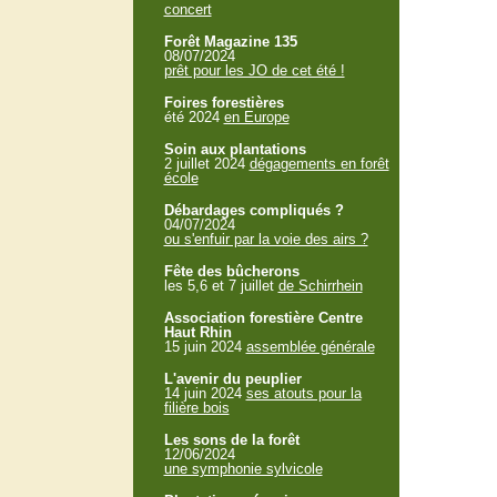
concert
Forêt Magazine 135
08/07/2024
prêt pour les JO de cet été !
Foires forestières
été 2024
en Europe
Soin aux plantations
2 juillet 2024
dégagements en forêt
école
Débardages compliqués ?
04/07/2024
ou s'enfuir par la voie des airs ?
Fête des bûcherons
les 5,6 et 7 juillet
de Schirrhein
Association forestière Centre
Haut Rhin
15 juin 2024
assemblée générale
L'avenir du peuplier
14 juin 2024
ses atouts pour la
filière bois
Les sons de la forêt
12/06/2024
une symphonie sylvicole