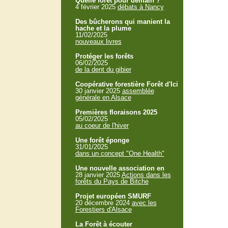
Quelle forêt pour demain ?
4 février 2025
débats à Nancy
Des bûcherons qui manient la
hache et la plume
11/02/2025
nouveaux livres
Protéger les forêts
06/02/2025
de la dent du gibier
Coopérative forestière Forêt d'Ici
30 janvier 2025
assemblée
générale en Alsace
Premières floraisons 2025
05/02/2025
au coeur de l'hiver
Une forêt éponge
31/01/2025
dans un concept "One Health"
Une nouvelle association en
28 janvier 2025
Actions dans les
forêts du Pays de Bitche
Projet européen SMURF
20 décembre 2024
avec les
Forestiers d'Alsace
La Forêt à écouter