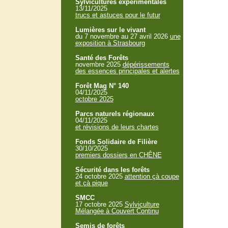
Sylvicultures expérimentales
13/11/2025
trucs et astuces pour le futur
Lumières sur le vivant
du 7 novembre au 27 avril 2026
une
exposition à Strasbourg
Santé des Forêts
novembre 2025
dépérissements
des essences principales et alertes
Forêt Mag N° 140
04/11/2025
octobre 2025
Parcs naturels régionaux
04/11/2025
et révisions de leurs chartes
Fonds Solidaire de Filière
30/10/2025
premiers dossiers en CHÊNE
Sécurité dans les forêts
24 octobre 2025
attention çà coupe
et çà pique
SMCC
17 octobre 2025
Sylviculture
Mélangée à Couvert Continu
Semis de forêts