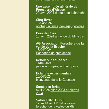
Une assemblée générale de
Forestiers d'Alsace
20 avril 2024
du côté de Labaroche
Cinq livres
18/04/2024
photos, science, voyage, géologie
Bois de Crise
15 avril 2024
annonce du Ministre
AG Association Forestière de la
vallée de la Bruche
15/04/2024
Passation de présidence
Retour sur coupe 5/5
11/04/2024
parcelle coupée, on fait quoi ?
Eclaircie expérimentale
10/04/2024
bienvenue dans le Caucase
Santé des forêts
avril 2024
bilan 2023 et alertes
2024
Salon FORST LIVE
12 au 14 avril 2024
le salon
forestier de la vallée du Rhin