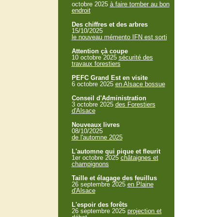
octobre 2025
à faire tomber au bon
endroit
Des chiffres et des arbres
15/10/2025
le nouveau mémento IFN est sorti
Attention çà coupe
10 octobre 2025
sécurité des
travaux forestiers
PEFC Grand Est en visite
6 octobre 2025
en Alsace bossue
Conseil d'Administration
3 octobre 2025
des Forestiers
d'Alsace
Nouveaux livres
08/10/2025
de l'automne 2025
L'automne qui pique et fleurit
1er octobre 2025
châtaignes et
champignons
Taille et élagage des feuillus
26 septembre 2025
en Plaine
d'Alsace
L'espoir des forêts
26 septembre 2025
projection et