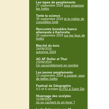
Les types de peuplements
27 septembre 2024
pour organiser
les forêts
Tente ta science
30 septembre 2024
et le métier de
conseillère forêt
Rencontre forestière franco
allemande à Karlsruhe
26 septembre 2024
sur les feux de
forêts
Marché du bois
24/09/2024
automne 2024
AG AF Doller et Thur
23/09/2024
Un rassemblement en nombre
Les jeunes peuplements
13 septembre 2024
à soigner, pour
de belles forêts
Festival de Géographie
4,5 et 6 octobre
le FIG à Saint Dié
Hivernage des scolytes
11/09/2024
où se cachent ils en hiver ?