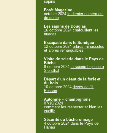
sapins
Forêt Magazine
octobre 2024
le dernier numéro est
de sortie
Les sapins de Douglas
16 octobre 2024
chatouillent les
nuages
Escapade dans le Sundgau
12 octobre 2024
arbres minuscules
et arbres remarquables
Visite de scierie dans le Pays de
Bitche
8 octobre 2024
la scierie Lejeune à
Siersthal
Départ d'un géant de la forêt et
du bois
10 octobre 2024
décès de JL
Besson
Automne = champignons
07/10/2024
comment les respecter et bien les
cueillir
Sécurité du bûcheronnage
4 octobre 2024
dans le Pays de
Hanau