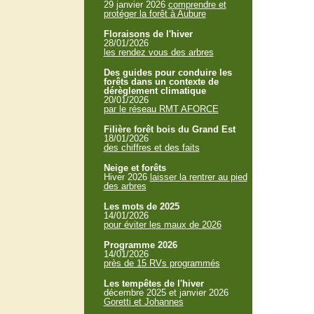
29 janvier 2026
comprendre et
protéger la forêt à Aubure
Floraisons de l'hiver
28/01/2026
les rendez vous des arbres
Des guides pour conduire les
forêts dans un contexte de
dérèglement climatique
20/01/2026
par le réseau RMT AFORCE
Filière forêt bois du Grand Est
18/01/2026
des chiffres et des faits
Neige et forêts
Hiver 2026
laisser la rentrer au pied
des arbres
Les mots de 2025
14/01/2026
pour éviter les maux de 2026
Programme 2026
14/01/2026
près de 15 RVs programmés
Les tempêtes de l'hiver
décembre 2025 et janvier 2026
Goretti et Johannes