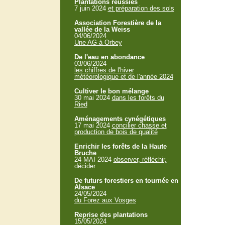
Plantations réussies
7 juin 2024
et préparation des sols
Association Forestière de la
vallée de la Weiss
04/06/2024
Une AG à Orbey
De l'eau en abondance
03/06/2024
les chiffres de l'hiver
météorologique et de l'année 2024
Cultiver le bon mélange
30 mai 2024
dans les forêts du
Ried
Aménagements cynégétiques
17 mai 2024
concilier chasse et
production de bois de qualité
Enrichir les forêts de la Haute
Bruche
24 MAI 2024
observer, réfléchir,
décider
De futurs forestiers en tournée en
Alsace
24/05/2024
du Forez aux Vosges
Reprise des plantations
15/05/2024