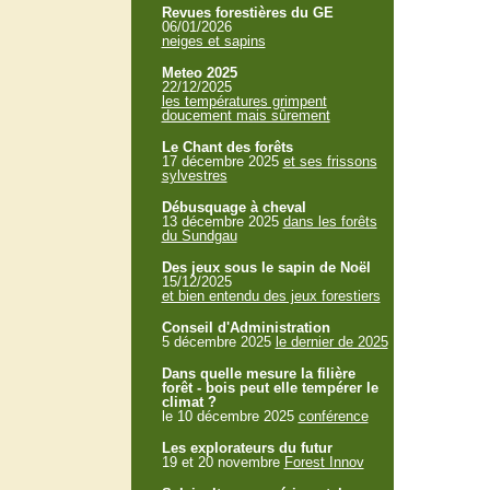
Revues forestières du GE
06/01/2026
neiges et sapins
Meteo 2025
22/12/2025
les températures grimpent
doucement mais sûrement
Le Chant des forêts
17 décembre 2025
et ses frissons
sylvestres
Débusquage à cheval
13 décembre 2025
dans les forêts
du Sundgau
Des jeux sous le sapin de Noël
15/12/2025
et bien entendu des jeux forestiers
Conseil d'Administration
5 décembre 2025
le dernier de 2025
Dans quelle mesure la filière
forêt - bois peut elle tempérer le
climat ?
le 10 décembre 2025
conférence
Les explorateurs du futur
19 et 20 novembre
Forest Innov