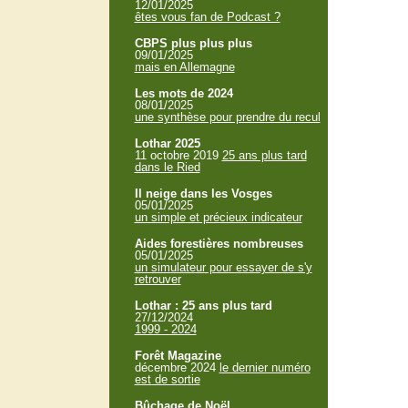
12/01/2025
êtes vous fan de Podcast ?
CBPS plus plus plus
09/01/2025
mais en Allemagne
Les mots de 2024
08/01/2025
une synthèse pour prendre du recul
Lothar 2025
11 octobre 2019
25 ans plus tard
dans le Ried
Il neige dans les Vosges
05/01/2025
un simple et précieux indicateur
Aides forestières nombreuses
05/01/2025
un simulateur pour essayer de s'y
retrouver
Lothar : 25 ans plus tard
27/12/2024
1999 - 2024
Forêt Magazine
décembre 2024
le dernier numéro
est de sortie
Bûchage de Noël