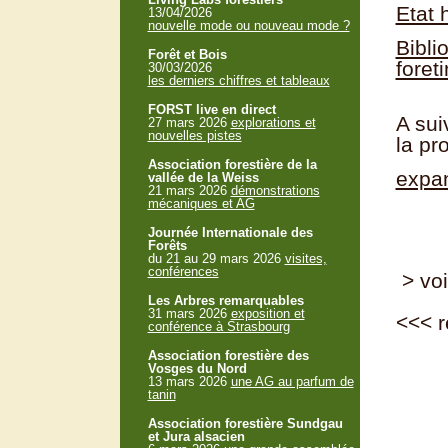
Etat 
13/04/2026
nouvelle mode ou nouveau mode ?
Bibli
Forêt et Bois
foreti
30/03/2026
les derniers chiffres et tableaux
FORST live en direct
A sui
27 mars 2026
explorations et
nouvelles pistes
la pr
Association forestière de la
expan
vallée de la Weiss
21 mars 2026
démonstrations
mécaniques et AG
Journée Internationale des
Forêts
du 21 au 29 mars 2026
visites,
conférences
> voi
Les Arbres remarquables
31 mars 2026
exposition et
<<<
r
conférence à Strasbourg
Association forestière des
Vosges du Nord
13 mars 2026
une AG au parfum de
tanin
Association forestière Sundgau
et Jura alsacien