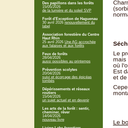
Charm
Des papillons dans les forêts
15/05/2026
(sorb
de la lumière et du soleil SVP
norma
Forêt d'Exception de Haguenau
30 avril 2026
renouvellement du
label
Association forestière du Centre
Haut Rhin
25 avril 2026
Une AG accrochée
Séch
aux falaises et aux forêts
Le pr
Feux de forêts
28/04/2026
mais 
aussi possibles au printemps
où l'
Prévention scolytes
Est d
20/04/2026
et de
suivi et écorçage des épicéas
tombés
Cepen
Dépérissements et réseaux
monta
routiers
15/04/2026
un sujet actuel et en devenir
Les arts de la forêt : sentir,
cheminer, rêver
14/04/2026
nouveau livre
Le bo
Living Labs forestiers