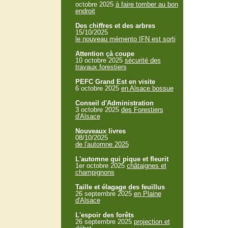
octobre 2025
à faire tomber au bon
endroit
Des chiffres et des arbres
15/10/2025
le nouveau mémento IFN est sorti
Attention çà coupe
10 octobre 2025
sécurité des
travaux forestiers
PEFC Grand Est en visite
6 octobre 2025
en Alsace bossue
Conseil d'Administration
3 octobre 2025
des Forestiers
d'Alsace
Nouveaux livres
08/10/2025
de l'automne 2025
L'automne qui pique et fleurit
1er octobre 2025
châtaignes et
champignons
Taille et élagage des feuillus
26 septembre 2025
en Plaine
d'Alsace
L'espoir des forêts
26 septembre 2025
projection et