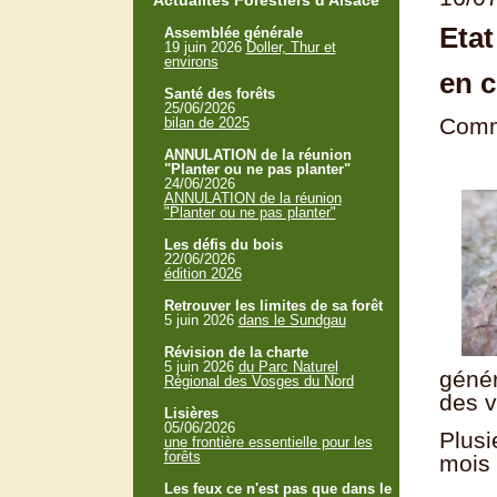
Actualités Forestiers d'Alsace
Etat
Assemblée générale
19 juin 2026
Doller, Thur et
environs
en c
Santé des forêts
25/06/2026
Comme
bilan de 2025
ANNULATION de la réunion
"Planter ou ne pas planter"
24/06/2026
ANNULATION de la réunion
"Planter ou ne pas planter"
Les défis du bois
22/06/2026
édition 2026
Retrouver les limites de sa forêt
5 juin 2026
dans le Sundgau
Révision de la charte
5 juin 2026
du Parc Naturel
génér
Régional des Vosges du Nord
des v
Lisières
05/06/2026
Plusi
une frontière essentielle pour les
forêts
mois d
Les feux ce n'est pas que dans le