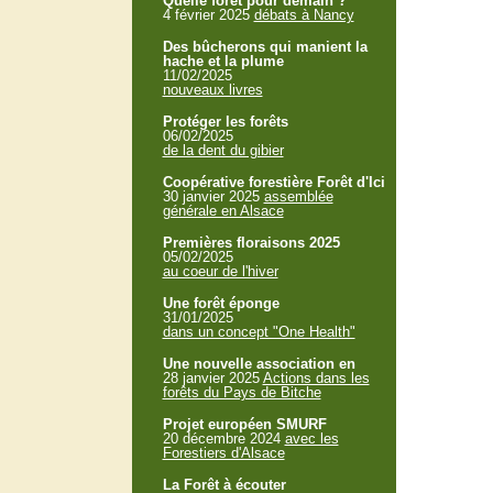
Quelle forêt pour demain ?
4 février 2025
débats à Nancy
Des bûcherons qui manient la
hache et la plume
11/02/2025
nouveaux livres
Protéger les forêts
06/02/2025
de la dent du gibier
Coopérative forestière Forêt d'Ici
30 janvier 2025
assemblée
générale en Alsace
Premières floraisons 2025
05/02/2025
au coeur de l'hiver
Une forêt éponge
31/01/2025
dans un concept "One Health"
Une nouvelle association en
28 janvier 2025
Actions dans les
forêts du Pays de Bitche
Projet européen SMURF
20 décembre 2024
avec les
Forestiers d'Alsace
La Forêt à écouter