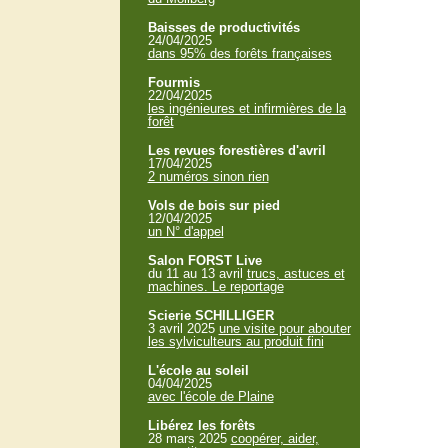
Baisses de productivités
24/04/2025
dans 95% des forêts françaises
Fourmis
22/04/2025
les ingénieures et infirmières de la
forêt
Les revues forestières d'avril
17/04/2025
2 numéros sinon rien
Vols de bois sur pied
12/04/2025
un N° d'appel
Salon FORST Live
du 11 au 13 avril
trucs, astuces et
machines. Le reportage
Scierie SCHILLIGER
3 avril 2025
une visite pour abouter
les sylviculteurs au produit fini
L'école au soleil
04/04/2025
avec l'école de Plaine
Libérez les forêts
28 mars 2025
coopérer, aider,