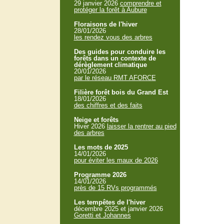
29 janvier 2026
comprendre et
protéger la forêt à Aubure
Floraisons de l'hiver
28/01/2026
les rendez vous des arbres
Des guides pour conduire les
forêts dans un contexte de
dérèglement climatique
20/01/2026
par le réseau RMT AFORCE
Filière forêt bois du Grand Est
18/01/2026
des chiffres et des faits
Neige et forêts
Hiver 2026
laisser la rentrer au pied
des arbres
Les mots de 2025
14/01/2026
pour éviter les maux de 2026
Programme 2026
14/01/2026
près de 15 RVs programmés
Les tempêtes de l'hiver
décembre 2025 et janvier 2026
Goretti et Johannes