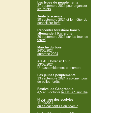
Les types de peuplements
27 septembre 2024
pour organiser
les forêts
Tente ta science
30 septembre 2024
et le métier de
conseillère forêt
Rencontre forestière franco
allemande à Karlsruhe
26 septembre 2024
sur les feux de
forêts
Marché du bois
24/09/2024
automne 2024
AG AF Doller et Thur
23/09/2024
Un rassemblement en nombre
Les jeunes peuplements
13 septembre 2024
à soigner, pour
de belles forêts
Festival de Géographie
4,5 et 6 octobre
le FIG à Saint Dié
Hivernage des scolytes
11/09/2024
où se cachent ils en hiver ?