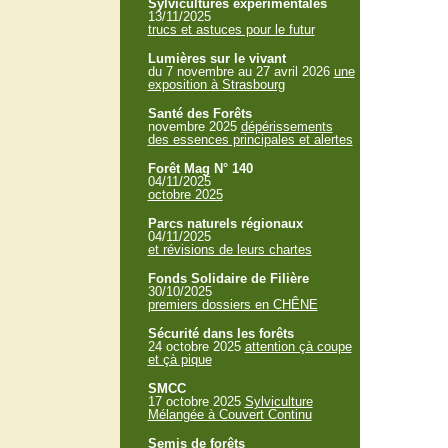
Sylvicultures expérimentales
13/11/2025
trucs et astuces pour le futur
Lumières sur le vivant
du 7 novembre au 27 avril 2026
une
exposition à Strasbourg
Santé des Forêts
novembre 2025
dépérissements
des essences principales et alertes
Forêt Mag N° 140
04/11/2025
octobre 2025
Parcs naturels régionaux
04/11/2025
et révisions de leurs chartes
Fonds Solidaire de Filière
30/10/2025
premiers dossiers en CHÊNE
Sécurité dans les forêts
24 octobre 2025
attention çà coupe
et çà pique
SMCC
17 octobre 2025
Sylviculture
Mélangée à Couvert Continu
Semis de forêts