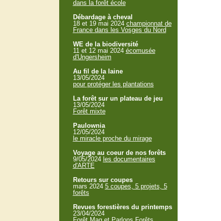
dans la forêt école
Débardage à cheval
18 et 19 mai 2024
championnat de
France dans les Vosges du Nord
WE de la biodiversité
11 et 12 mai 2024
écomusée
d'Ungersheim
Au fil de la laine
13/05/2024
pour protéger les plantations
La forêt sur un plateau de jeu
13/05/2024
Forêt mixte
Paulownia
12/05/2024
le miracle proche du mirage
Voyage au coeur de nos forêts
9/05/2024
les documentaires
d'ARTE
Retours sur coupes
mars 2024
5 coupes, 5 projets, 5
forêts
Revues forestières du printemps
23/04/2024
Forêt Mag et Parlons Forêts