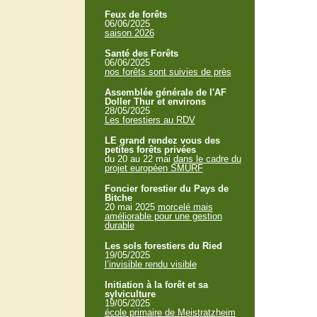
Feux de forêts
06/06/2025
saison 2026
Santé des Forêts
06/06/2025
nos forêts sont suivies de près
Assemblée générale de l'AF
Doller Thur et environs
28/05/2025
Les forestiers au RDV
LE grand rendez vous des
petites forêts privées
du 20 au 22 mai
dans le cadre du
projet européen SMURF
Foncier forestier du Pays de
Bitche
20 mai 2025
morcelé mais
améliorable pour une gestion
durable
Les sols forestiers du Ried
19/05/2025
l’invisible rendu visible
Initiation à la forêt et sa
sylviculture
19/05/2025
école primaire de Meistratzheim