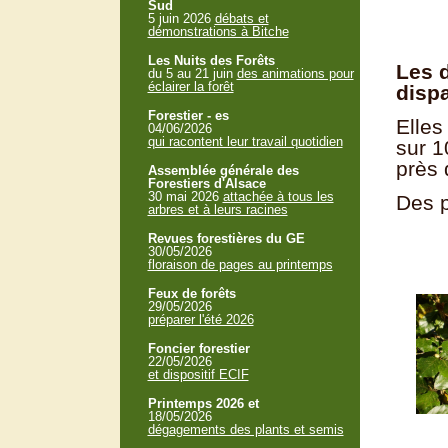
Sud
5 juin 2026
débats et
démonstrations à Bitche
Les Nuits des Forêts
Les 
du 5 au 21 juin
des animations pour
éclairer la forêt
disp
Forestier - es
Elles
04/06/2026
qui racontent leur travail quotidien
sur 1
près 
Assemblée générale des
Forestiers d'Alsace
30 mai 2026
attachée à tous les
Des p
arbres et à leurs racines
Revues forestières du GE
30/05/2026
floraison de pages au printemps
Feux de forêts
29/05/2026
préparer l'été 2026
Foncier forestier
22/05/2026
et dispositif ECIF
Printemps 2026 et
18/05/2026
dégagements des plants et semis