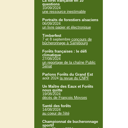
La forêt française en 10
questions
10/09/2024
une ressource inestimable
Portraits de forestiers alsaciens
06/09/2024
un livre papier et électronique
Timberfest
7 et 8 septembre
concours de
bûcheronnage à Sarrebourg
Forêts françaises : le défi
climatique
27/08/2024
un reportage de la chaîne Public
Sénat
Parlons Forêts du Grand Est
août 2024
la revue du CNPF
Un Maître des Eaux et Forêts
nous quitte
19/08/2024
décès de François Moyses
Santé des forêts
14/08/2024
au coeur de l'été
Championnat de bucheronnage
sportif