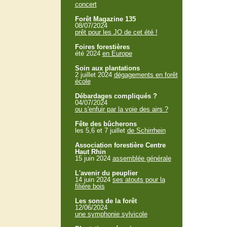
concert
Forêt Magazine 135
08/07/2024
prêt pour les JO de cet été !
Foires forestières
été 2024
en Europe
Soin aux plantations
2 juillet 2024
dégagements en forêt
école
Débardages compliqués ?
04/07/2024
ou s'enfuir par la voie des airs ?
Fête des bûcherons
les 5,6 et 7 juillet
de Schirrhein
Association forestière Centre
Haut Rhin
15 juin 2024
assemblée générale
L'avenir du peuplier
14 juin 2024
ses atouts pour la
filière bois
Les sons de la forêt
12/06/2024
une symphonie sylvicole