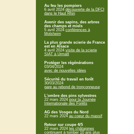
Au feu les pompiers
6 avril 2024
découverte de la DFCI
dans le Haut Rhin
Avenir des sapins, des arbres
des champs et miels
5 avril 2024
conférences à
Molsheim
La plus grande scierie de France
est en Alsace
4 avril 2024
visite de la scierie
SIAT à Urmatt
Protéger les régénérations
03/04/2024
avec de nouvelles idées
Sécurité du travail en forêt
30/03/2024
gare au rebond de tronçonneuse
L'ombre des pins sylvestres
22 mars 2024
pour la Journée
Internationale des Forêts
AG des Vosges du Nord
22 mars 2024
au coeur du massif
Retour sur coupe 4/5
22 mars 2024
les châtaignes
continuent à tomber 10 ans plus