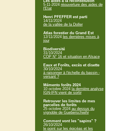
Les aides à la reconstitution
5-11-2024
réouverture des aides de
l'Etat
Henri PFEFFER est parti
14/11/2024
de la vallée de la Doller
Atlas forestier du Grand Est
12/11/2024
les dernières mises à
jour
Biodiversité
31/10/2024
COP N° 16 et situation en Alsace
Eaux et Forêts, excès et disette
30/10/2024
à raisonner à l'échelle du bassin -
versant ?
Mémento forêts 2024
10 octobre 2024
la dernière analyse
IGN-IFN vient de sortir
Retrouver les limites de mes
parcelles de forêts
25 octobre 2024
au dessus du
vignoble de Gueberschwihr
Comment vont les "sapins" ?
26/10/2024
le point sur les épicéas et les