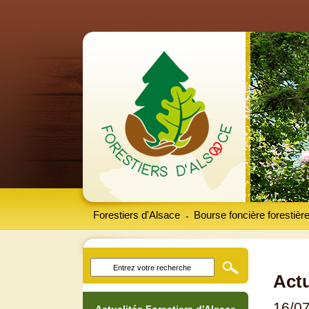
Forestiers d'Alsace
Bourse foncière forestièr
-
Actu
16/0