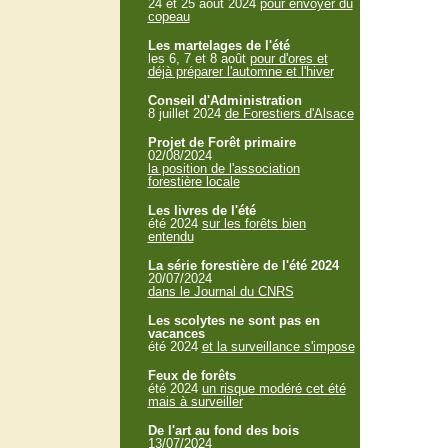
24 et 25 aout 2024
pour envoyer du
copeau
Les martelages de l'été
les 6, 7 et 8 août
pour d'ores et
déjà préparer l'automne et l'hiver
Conseil d'Administration
8 juillet 2024
de Forestiers d'Alsace
Projet de Forêt primaire
02/08/2024
la position de l'association
forestière locale
Les livres de l'été
été 2024
sur les forêts bien
entendu
La série forestière de l'été 2024
20/07/2024
dans le Journal du CNRS
Les scolytes ne sont pas en
vacances
été 2024
et la surveillance s'impose
Feux de forêts
été 2024
un risque modéré cet été
mais à surveiller
De l'art au fond des bois
13/07/2024