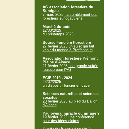
AG association forestière du
Sundgau
7 mars 2025
rassemblement des
forestiers sundgauviens
Marché du bois
12/03/2025
du printemps 2025
Bourse Foncière Forestière
27 février 2025
un sujet qui fait
venir du monde à Pfaffenheim
Association forestière Piémont
Plaine d'Alsace
21 février 2025
une grande soirée
réussie pour l'AG
ECIF 2019 - 2024
23/02/2025
un dispositif foncier efficace
Sciences naturelles et sciences
sociales
20 février 2025
au pied du Ballon
d'Alsace
Paulownia, miracle ou mirage ?
19 février 2025
une conférence
pour des idées claires