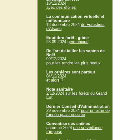
18/12/2024
avec des étoiles
La communication virtuelle et
millionnaire
18 décembre 2024
de Forestiers
d'Alsace
Equilibre forêt - gibier
23-09-2024
germanique
De l'art de tailler les sapins de
Noël
09/12/2024
pour les rendre les plus beaux
Les ornières sont partout
04/12/2024
et alors ?
Note sanitaire
2/12/2024
sur les forêts du Grand
Est
Dernier Conseil d'Administration
29 novembre 2024
pour un bilan de
l'année quasi écoulée
Convoitise des chênes
automne 2024
une surveillance
s'impose