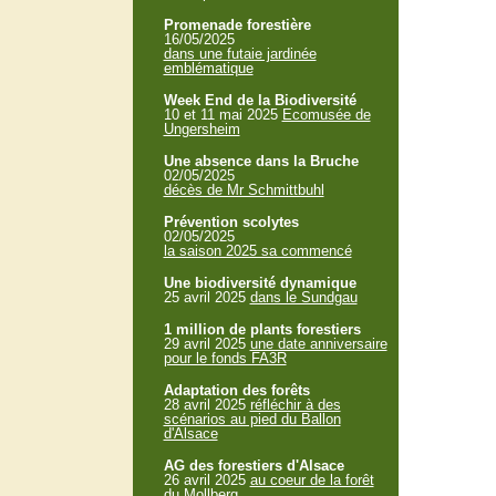
Promenade forestière
16/05/2025
dans une futaie jardinée
emblématique
Week End de la Biodiversité
10 et 11 mai 2025
Ecomusée de
Ungersheim
Une absence dans la Bruche
02/05/2025
décès de Mr Schmittbuhl
Prévention scolytes
02/05/2025
la saison 2025 sa commencé
Une biodiversité dynamique
25 avril 2025
dans le Sundgau
1 million de plants forestiers
29 avril 2025
une date anniversaire
pour le fonds FA3R
Adaptation des forêts
28 avril 2025
réfléchir à des
scénarios au pied du Ballon
d'Alsace
AG des forestiers d'Alsace
26 avril 2025
au coeur de la forêt
du Mollberg