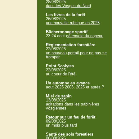
28/08/2025
dans les Vosges du Nord
Les livres de la forêt
26/08/2025
une nouvelle rubrique en 2025
Bûcheronnage sportif
23-24 aout
çà envoie du copeau
Règlementation forestière
22/08/2025
un nouveau portail pour ne pas se
tromper
Point Scolytes
22/08/2025
au coeur de l'été
Un automne en avance
aout 2025
2003, 2025 et après ?
Miel de sapin
13/08/2025
agitations dans les sapinières
vosgiennes
Retour sur un feu de forêt
09/08/2025
un mois plus tard
Santé des sols forestiers
06/08/2025