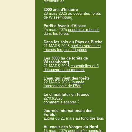
reconstituer
2000 ans d'histoire
28 mars 2025
au coeur des forêts
de Wissembourg
Forêt d'Avenir d'Alsace
25 mars 2025
enrichir et rebondir
dans les forêts
Dans les sols du Pays de Bitche
21 MARS 2025
quelles seront les
racines les plus adaptées
Les 3000 ha de forêts de
Wissembourg
21 MARS 2025
essentielles et à
découvrir en ce moment
L'eau qui vient des forêts
22 MARS 2025
Journée
Internationale de l'Eau
Le climat futur en France
22/03/2025
comment s'adapter ?
Journée Internationale des
Forêts
autour du 21 mars
au fond des bois
Au coeur des Vosges du Nord
14 mars 2025
assemblée générale