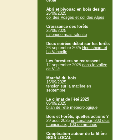
débat
Abri et bivouac en bois design
26/09/2025
col des Vosges et col des Alpes
Croissance des forêts
25/09/2025
rallongée mais ralentie
Deux soirées débat sur les forêts
26 septembre 2025
Herrlisheim et
La Vancelle
Les forestiers se redressent
12 septembre 2025
dans la vallée
de Villé
Marché du bois
15/09/2025
tension sur la matière en
septembre
Le climat de l'été 2025
06/09/2025
bilan de l'été météorologique
Bois et Forêts, quelles actions ?
29 août 2025
un sénateur, 200 élus
municipaux, 100 communes
Coopération autour de la filière
BOIS LOCAL