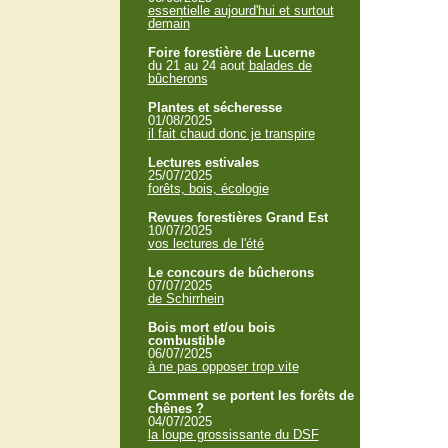
essentielle aujourd'hui et surtout
demain
Foire forestière de Lucerne
du 21 au 24 aout
balades de
bûcherons
Plantes et sécheresse
01/08/2025
il fait chaud donc je transpire
Lectures estivales
25/07/2025
forêts, bois, écologie
Revues forestières Grand Est
10/07/2025
vos lectures de l'été
Le concours de bûcherons
07/07/2025
de Schirrhein
Bois mort et/ou bois
combustible
06/07/2025
à ne pas opposer trop vite
Comment se portent les forêts de
chênes ?
04/07/2025
la loupe grossissante du DSF