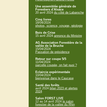
Une assemblée générale de
Forestiers d'Alsace
20 avril 2024
du côté de Labaroche
Cinq livres
18/04/2024
photos, science, voyage, géologie
Bois de Crise
15 avril 2024
annonce du Ministre
AG Association Forestière de la
vallée de la Bruche
15/04/2024
Passation de présidence
Retour sur coupe 5/5
11/04/2024
parcelle coupée, on fait quoi ?
Eclaircie expérimentale
10/04/2024
bienvenue dans le Caucase
Santé des forêts
avril 2024
bilan 2023 et alertes
2024
Salon FORST LIVE
12 au 14 avril 2024
le salon
forestier de la vallée du Rhin