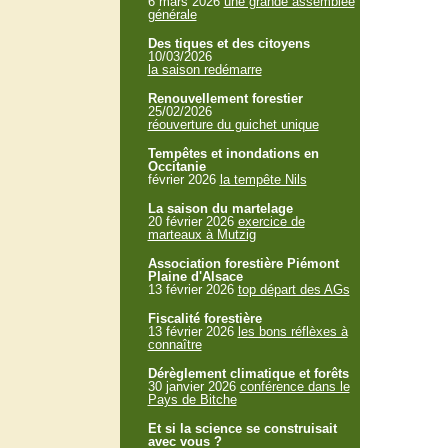
6 mars 2026
une grande assemblée
générale
Des tiques et des citoyens
10/03/2026
la saison redémarre
Renouvellement forestier
25/02/2026
réouverture du guichet unique
Tempêtes et inondations en
Occitanie
février 2026
la tempête Nils
La saison du martelage
20 février 2026
exercice de
marteaux à Mutzig
Association forestière Piémont
Plaine d'Alsace
13 février 2026
top départ des AGs
Fiscalité forestière
13 février 2026
les bons réflèxes à
connaître
Dérèglement climatique et forêts
30 janvier 2026
conférence dans le
Pays de Bitche
Et si la science se construisait
avec vous ?