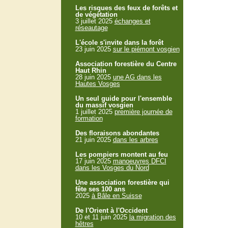
Les risques des feux de forêts et
de végétation
3 juillet 2025
échanges et
réseautage
L'école s'invite dans la forêt
23 juin 2025
sur le piémont vosgien
Association forestière du Centre
Haut Rhin
28 juin 2025
une AG dans les
Hautes Vosges
Un seul guide pour l'ensemble
du massif vosgien
1 juillet 2025
première journée de
formation
Des floraisons abondantes
21 juin 2025
dans les arbres
Les pompiers montent au feu
17 juin 2025
manoeuvres DFCI
dans les Vosges du Nord
Une association forestière qui
fête ses 100 ans
2025
à Bâle en Suisse
De l'Orient à l'Occident
10 et 11 juin 2025
la migration des
hêtres