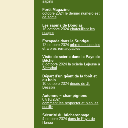
sapins
Forêt Magazine
octobre 2024
le dernier numéro est
de sortie
Les sapins de Douglas
16 octobre 2024
chatouillent les
nuages
Escapade dans le Sundgau
12 octobre 2024
arbres minuscules
et arbres remarquables
Visite de scierie dans le Pays de
Bitche
8 octobre 2024
la scierie Lejeune à
Siersthal
Départ d'un géant de la forêt et
du bois
10 octobre 2024
décès de JL
Besson
Automne = champignons
07/10/2024
comment les respecter et bien les
cueillir
Sécurité du bûcheronnage
4 octobre 2024
dans le Pays de
Hanau