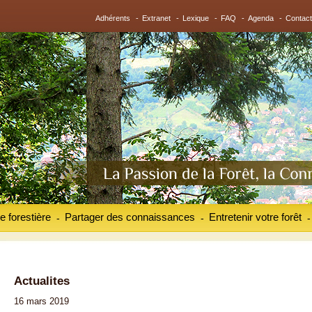
Adhérents
-
Extranet
-
Lexique
-
FAQ
-
Agenda
-
Contact
e forestière
Partager des connaissances
Entretenir votre forêt
-
-
-
Actualites
16 mars 2019