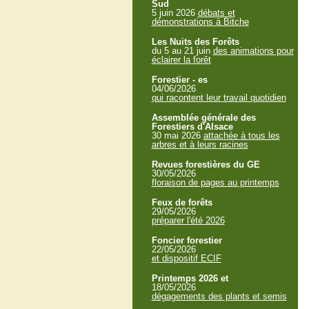
Sud
5 juin 2026
débats et
démonstrations à Bitche
Les Nuits des Forêts
du 5 au 21 juin
des animations pour
éclairer la forêt
Forestier - es
04/06/2026
qui racontent leur travail quotidien
Assemblée générale des
Forestiers d'Alsace
30 mai 2026
attachée à tous les
arbres et à leurs racines
Revues forestières du GE
30/05/2026
floraison de pages au printemps
Feux de forêts
29/05/2026
préparer l'été 2026
Foncier forestier
22/05/2026
et dispositif ECIF
Printemps 2026 et
18/05/2026
dégagements des plants et semis