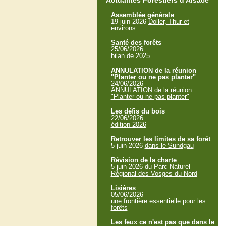
Actualités Forestiers d'Alsace
Assemblée générale
19 juin 2026
Doller, Thur et
environs
Santé des forêts
25/06/2026
bilan de 2025
ANNULATION de la réunion
"Planter ou ne pas planter"
24/06/2026
ANNULATION de la réunion
"Planter ou ne pas planter"
Les défis du bois
22/06/2026
édition 2026
Retrouver les limites de sa forêt
5 juin 2026
dans le Sundgau
Révision de la charte
5 juin 2026
du Parc Naturel
Régional des Vosges du Nord
Lisières
05/06/2026
une frontière essentielle pour les
forêts
Les feux ce n'est pas que dans le