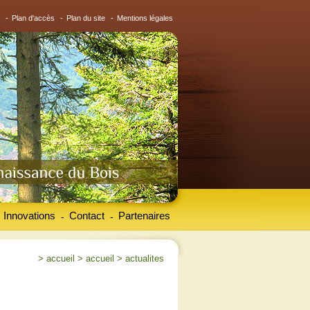
-
Plan d'accès
-
Plan du site
-
Mentions légales
Innovations
Contact
Partenaires
-
-
>
accueil
>
accueil
>
actualites