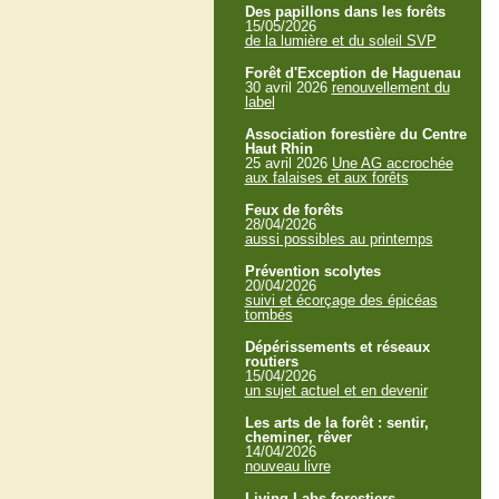
Des papillons dans les forêts
15/05/2026
de la lumière et du soleil SVP
Forêt d'Exception de Haguenau
30 avril 2026
renouvellement du
label
Association forestière du Centre
Haut Rhin
25 avril 2026
Une AG accrochée
aux falaises et aux forêts
Feux de forêts
28/04/2026
aussi possibles au printemps
Prévention scolytes
20/04/2026
suivi et écorçage des épicéas
tombés
Dépérissements et réseaux
routiers
15/04/2026
un sujet actuel et en devenir
Les arts de la forêt : sentir,
cheminer, rêver
14/04/2026
nouveau livre
Living Labs forestiers