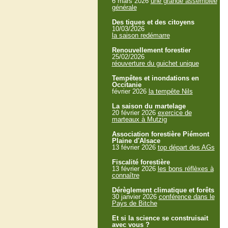
6 mars 2026
une grande assemblée
générale
Des tiques et des citoyens
10/03/2026
la saison redémarre
Renouvellement forestier
25/02/2026
réouverture du guichet unique
Tempêtes et inondations en
Occitanie
février 2026
la tempête Nils
La saison du martelage
20 février 2026
exercice de
marteaux à Mutzig
Association forestière Piémont
Plaine d'Alsace
13 février 2026
top départ des AGs
Fiscalité forestière
13 février 2026
les bons réflèxes à
connaître
Dérèglement climatique et forêts
30 janvier 2026
conférence dans le
Pays de Bitche
Et si la science se construisait
avec vous ?