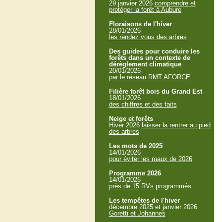
29 janvier 2026
comprendre et
protéger la forêt à Aubure
Floraisons de l'hiver
28/01/2026
les rendez vous des arbres
Des guides pour conduire les
forêts dans un contexte de
dérèglement climatique
20/01/2026
par le réseau RMT AFORCE
Filière forêt bois du Grand Est
18/01/2026
des chiffres et des faits
Neige et forêts
Hiver 2026
laisser la rentrer au pied
des arbres
Les mots de 2025
14/01/2026
pour éviter les maux de 2026
Programme 2026
14/01/2026
près de 15 RVs programmés
Les tempêtes de l'hiver
décembre 2025 et janvier 2026
Goretti et Johannes