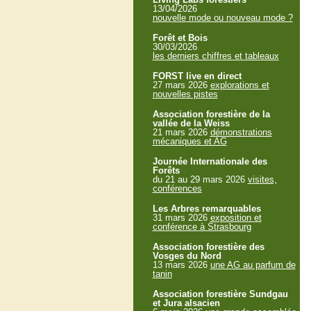
13/04/2026
nouvelle mode ou nouveau mode ?
Forêt et Bois
30/03/2026
les derniers chiffres et tableaux
FORST live en direct
27 mars 2026
explorations et
nouvelles pistes
Association forestière de la
vallée de la Weiss
21 mars 2026
démonstrations
mécaniques et AG
Journée Internationale des
Forêts
du 21 au 29 mars 2026
visites,
conférences
Les Arbres remarquables
31 mars 2026
exposition et
conférence à Strasbourg
Association forestière des
Vosges du Nord
13 mars 2026
une AG au parfum de
tanin
Association forestière Sundgau
et Jura alsacien