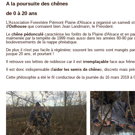
A la poursuite des chênes
de 0 à 20 ans
L'Association Forestière Piémont Plaine d'Alsace a organisé un samedi st
d'
Osthouse
que connaient bien Jean Landmann, le Président.
Le
chêne pédonculé
caractérise les forêts de la Plaine d'Alsace et en part
malmenée par la tempête de 1999 mais aussi dans les années 80-90 par d
bouleversements de la nappe phréatique.
De plus il n'est pas facile à régénérer, souvent les semis sont mangés par le
jusque 20 ans, et pourtant !
Il retrouve ses lettres de noblesse car il est
irremplaçable
face aux frênes
Il est donc indispensable d'
aider les semis de chêne
s, discrets mais pr
Cette philosophie a été le fil conducteur de la journée du 16 mars 2019 à