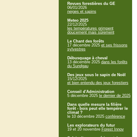
Revues forestières du GE
06/01/2026
neiges et sapins
Meteo 2025
22/12/2025
les températures grimpent
doucement mais sûrement
Le Chant des forêts
17 décembre 2025
et ses frissons
sylvestres
Débusquage à cheval
13 décembre 2025
dans les forêts
du Sundgau
Des jeux sous le sapin de Noël
15/12/2025
et bien entendu des jeux forestiers
Conseil d'Administration
5 décembre 2025
le dernier de 2025
Dans quelle mesure la filière
forêt - bois peut elle tempérer le
climat ?
le 10 décembre 2025
conférence
Les explorateurs du futur
19 et 20 novembre
Forest Innov