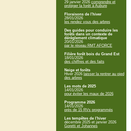
29 janvier 2026
comprendre et
protéger la forêt à Aubure
Floraisons de l'hiver
28/01/2026
les rendez vous des arbres
Des guides pour conduire les
forêts dans un contexte de
dérèglement climatique
20/01/2026
par le réseau RMT AFORCE
Filière forêt bois du Grand Est
18/01/2026
des chiffres et des faits
Neige et forêts
Hiver 2026
laisser la rentrer au pied
des arbres
Les mots de 2025
14/01/2026
pour éviter les maux de 2026
Programme 2026
14/01/2026
près de 15 RVs programmés
Les tempêtes de l'hiver
décembre 2025 et janvier 2026
Goretti et Johannes