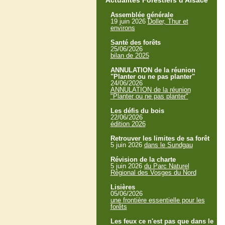
Actualités Forestiers d'Alsace
Assemblée générale
19 juin 2026
Doller, Thur et
environs
Santé des forêts
25/06/2026
bilan de 2025
ANNULATION de la réunion
"Planter ou ne pas planter"
24/06/2026
ANNULATION de la réunion
"Planter ou ne pas planter"
Les défis du bois
22/06/2026
édition 2026
Retrouver les limites de sa forêt
5 juin 2026
dans le Sundgau
Révision de la charte
5 juin 2026
du Parc Naturel
Régional des Vosges du Nord
Lisières
05/06/2026
une frontière essentielle pour les
forêts
Les feux ce n'est pas que dans le