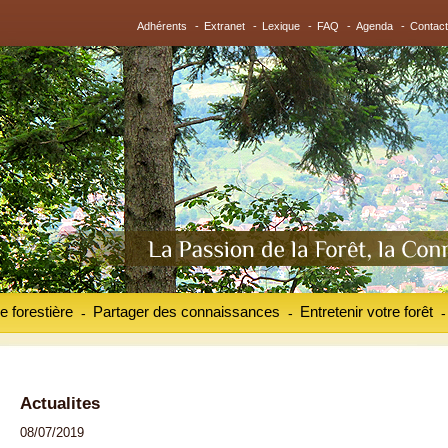
Adhérents
-
Extranet
-
Lexique
-
FAQ
-
Agenda
-
Contact
e forestière
Partager des connaissances
Entretenir votre forêt
-
-
-
Actualites
08/07/2019