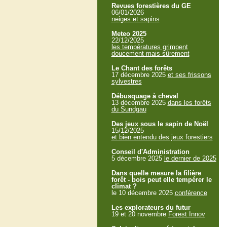
Revues forestières du GE
06/01/2026
neiges et sapins
Meteo 2025
22/12/2025
les températures grimpent
doucement mais sûrement
Le Chant des forêts
17 décembre 2025
et ses frissons
sylvestres
Débusquage à cheval
13 décembre 2025
dans les forêts
du Sundgau
Des jeux sous le sapin de Noël
15/12/2025
et bien entendu des jeux forestiers
Conseil d'Administration
5 décembre 2025
le dernier de 2025
Dans quelle mesure la filière
forêt - bois peut elle tempérer le
climat ?
le 10 décembre 2025
conférence
Les explorateurs du futur
19 et 20 novembre
Forest Innov