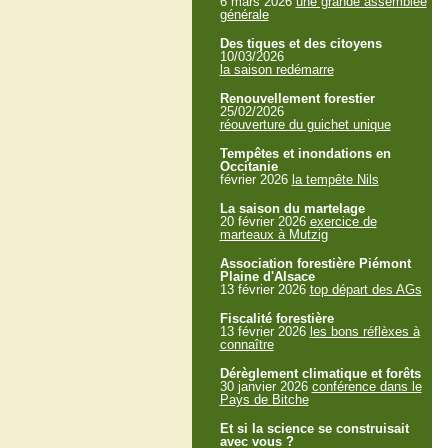
6 mars 2026
une grande assemblée
générale
Des tiques et des citoyens
10/03/2026
la saison redémarre
Renouvellement forestier
25/02/2026
réouverture du guichet unique
Tempêtes et inondations en
Occitanie
février 2026
la tempête Nils
La saison du martelage
20 février 2026
exercice de
marteaux à Mutzig
Association forestière Piémont
Plaine d'Alsace
13 février 2026
top départ des AGs
Fiscalité forestière
13 février 2026
les bons réflèxes à
connaître
Dérèglement climatique et forêts
30 janvier 2026
conférence dans le
Pays de Bitche
Et si la science se construisait
avec vous ?