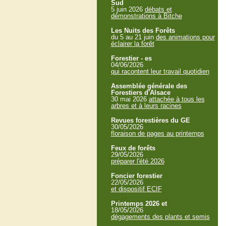
Sud
5 juin 2026
débats et
démonstrations à Bitche
Les Nuits des Forêts
du 5 au 21 juin
des animations pour
éclairer la forêt
Forestier - es
04/06/2026
qui racontent leur travail quotidien
Assemblée générale des
Forestiers d'Alsace
30 mai 2026
attachée à tous les
arbres et à leurs racines
Revues forestières du GE
30/05/2026
floraison de pages au printemps
Feux de forêts
29/05/2026
préparer l'été 2026
Foncier forestier
22/05/2026
et dispositif ECIF
Printemps 2026 et
18/05/2026
dégagements des plants et semis