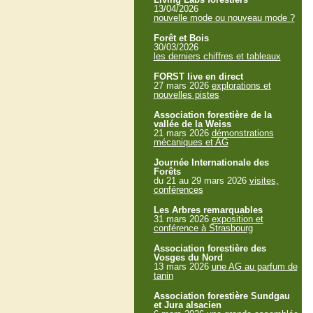
13/04/2026
nouvelle mode ou nouveau mode ?
Forêt et Bois
30/03/2026
les derniers chiffres et tableaux
FORST live en direct
27 mars 2026
explorations et
nouvelles pistes
Association forestière de la
vallée de la Weiss
21 mars 2026
démonstrations
mécaniques et AG
Journée Internationale des
Forêts
du 21 au 29 mars 2026
visites,
conférences
Les Arbres remarquables
31 mars 2026
exposition et
conférence à Strasbourg
Association forestière des
Vosges du Nord
13 mars 2026
une AG au parfum de
tanin
Association forestière Sundgau
et Jura alsacien