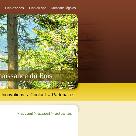
-
Plan d'accès
-
Plan du site
-
Mentions légales
Innovations
Contact
Partenaires
-
-
>
accueil
>
accueil
>
actualites