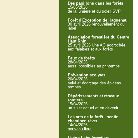
Des papillons dans les forêts
15/05/2026
de la lumière et du soleil SVP
Forêt d'Exception de Haguenau
30 avril 2026
renouvellement du
label
Association forestière du Centre
Haut Rhin
25 avril 2026
Une AG accrochée
aux falaises et aux forêts
Feux de forêts
28/04/2026
aussi possibles au printemps
Prévention scolytes
20/04/2026
suivi et écorçage des épicéas
tombés
Dépérissements et réseaux
routiers
15/04/2026
un sujet actuel et en devenir
Les arts de la forêt : sentir,
cheminer, rêver
14/04/2026
nouveau livre
Living Labs forestiers