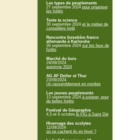
Les types de peuplements
27 septembre 2024
pour organiser
les forêts
Tente ta science
30 septembre 2024
et le métier de
conseillère forêt
Rencontre forestière franco
allemande à Karlsruhe
26 septembre 2024
sur les feux de
forêts
Marché du bois
24/09/2024
automne 2024
AG AF Doller et Thur
23/09/2024
Un rassemblement en nombre
Les jeunes peuplements
13 septembre 2024
à soigner, pour
de belles forêts
Festival de Géographie
4,5 et 6 octobre
le FIG à Saint Dié
Hivernage des scolytes
11/09/2024
où se cachent ils en hiver ?