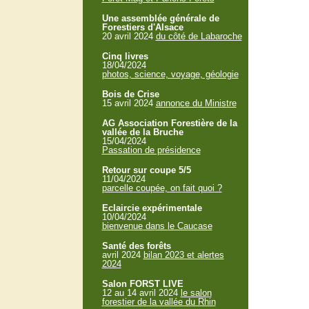
Une assemblée générale de
Forestiers d'Alsace
20 avril 2024
du côté de Labaroche
Cinq livres
18/04/2024
photos, science, voyage, géologie
Bois de Crise
15 avril 2024
annonce du Ministre
AG Association Forestière de la
vallée de la Bruche
15/04/2024
Passation de présidence
Retour sur coupe 5/5
11/04/2024
parcelle coupée, on fait quoi ?
Eclaircie expérimentale
10/04/2024
bienvenue dans le Caucase
Santé des forêts
avril 2024
bilan 2023 et alertes
2024
Salon FORST LIVE
12 au 14 avril 2024
le salon
forestier de la vallée du Rhin