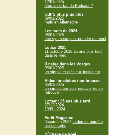
12/01/2025
êtes vous fan de Podcast ?
CBPS plus plus plus
09/01/2025
mais en Allemagne
Les mots de 2024
08/01/2025
une synthèse pour prendre du recul
Lothar 2025
11 octobre 2019
25 ans plus tard
dans le Ried
Il neige dans les Vosges
05/01/2025
un simple et précieux indicateur
Aides forestières nombreuses
05/01/2025
un simulateur pour essayer de s'y
retrouver
Lothar : 25 ans plus tard
27/12/2024
1999 - 2024
Forêt Magazine
décembre 2024
le dernier numéro
est de sortie
Bûchage de Noël