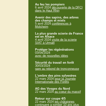
Au feu les pompiers
6 avril 2024
découverte de la DFCI
dans le Haut Rhin
Avenir des sapins, des arbres
des champs et miels
5 avril 2024
conférences à
Molsheim
La plus grande scierie de France
est en Alsace
4 avril 2024
visite de la scierie
SIAT à Urmatt
Protéger les régénérations
03/04/2024
avec de nouvelles idées
Sécurité du travail en forêt
30/03/2024
gare au rebond de tronçonneuse
L'ombre des pins sylvestres
22 mars 2024
pour la Journée
Internationale des Forêts
AG des Vosges du Nord
22 mars 2024
au coeur du massif
Retour sur coupe 4/5
22 mars 2024
les châtaignes
continuent à tomber 10 ans plus