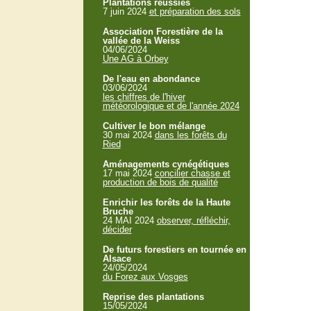
Plantations réussies
7 juin 2024
et préparation des sols
Association Forestière de la
vallée de la Weiss
04/06/2024
Une AG à Orbey
De l'eau en abondance
03/06/2024
les chiffres de l'hiver
météorologique et de l'année 2024
Cultiver le bon mélange
30 mai 2024
dans les forêts du
Ried
Aménagements cynégétiques
17 mai 2024
concilier chasse et
production de bois de qualité
Enrichir les forêts de la Haute
Bruche
24 MAI 2024
observer, réfléchir,
décider
De futurs forestiers en tournée en
Alsace
24/05/2024
du Forez aux Vosges
Reprise des plantations
15/05/2024