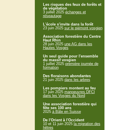
Les risques des feux de forêts et
de végétation
3 juillet 2025
échanges et
réseautage
L'école s'invite dans la forêt
23 juin 2025
sur le piémont vosgien
Association forestière du Centre
Haut Rhin
28 juin 2025
une AG dans les
Hautes Vosges
Un seul guide pour l'ensemble
du massif vosgien
1 juillet 2025
première journée de
formation
Des floraisons abondantes
21 juin 2025
dans les arbres
Les pompiers montent au feu
17 juin 2025
manoeuvres DFCI
dans les Vosges du Nord
Une association forestière qui
fête ses 100 ans
2025
à Bâle en Suisse
De l'Orient à l'Occident
10 et 11 juin 2025
la migration des
hêtres