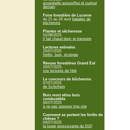
essentielle aujourd'hui et surtout
demain
Foire forestière de Lucerne
du 21 au 24 aout
balades de
bûcherons
Plantes et sécheresse
01/08/2025
il fait chaud donc je transpire
Lectures estivales
25/07/2025
forêts, bois, écologie
Revues forestières Grand Est
10/07/2025
vos lectures de l'été
Le concours de bûcherons
07/07/2025
de Schirrhein
Bois mort et/ou bois
combustible
06/07/2025
à ne pas opposer trop vite
Comment se portent les forêts de
chênes ?
04/07/2025
la loupe grossissante du DSF