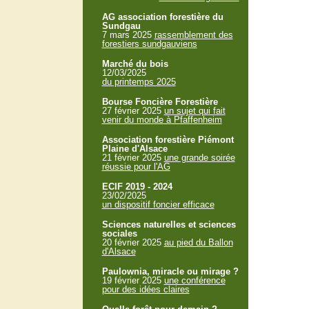
AG association forestière du
Sundgau
7 mars 2025
rassemblement des
forestiers sundgauviens
Marché du bois
12/03/2025
du printemps 2025
Bourse Foncière Forestière
27 février 2025
un sujet qui fait
venir du monde à Pfaffenheim
Association forestière Piémont
Plaine d'Alsace
21 février 2025
une grande soirée
réussie pour l'AG
ECIF 2019 - 2024
23/02/2025
un dispositif foncier efficace
Sciences naturelles et sciences
sociales
20 février 2025
au pied du Ballon
d'Alsace
Paulownia, miracle ou mirage ?
19 février 2025
une conférence
pour des idées claires