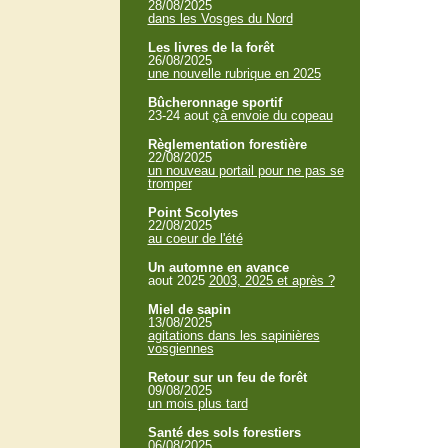
28/08/2025
dans les Vosges du Nord
Les livres de la forêt
26/08/2025
une nouvelle rubrique en 2025
Bûcheronnage sportif
23-24 aout
çà envoie du copeau
Règlementation forestière
22/08/2025
un nouveau portail pour ne pas se
tromper
Point Scolytes
22/08/2025
au coeur de l'été
Un automne en avance
aout 2025
2003, 2025 et après ?
Miel de sapin
13/08/2025
agitations dans les sapinières
vosgiennes
Retour sur un feu de forêt
09/08/2025
un mois plus tard
Santé des sols forestiers
06/08/2025