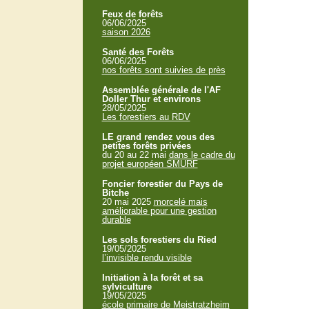
Feux de forêts
06/06/2025
saison 2026
Santé des Forêts
06/06/2025
nos forêts sont suivies de près
Assemblée générale de l'AF
Doller Thur et environs
28/05/2025
Les forestiers au RDV
LE grand rendez vous des
petites forêts privées
du 20 au 22 mai
dans le cadre du
projet européen SMURF
Foncier forestier du Pays de
Bitche
20 mai 2025
morcelé mais
améliorable pour une gestion
durable
Les sols forestiers du Ried
19/05/2025
l’invisible rendu visible
Initiation à la forêt et sa
sylviculture
19/05/2025
école primaire de Meistratzheim