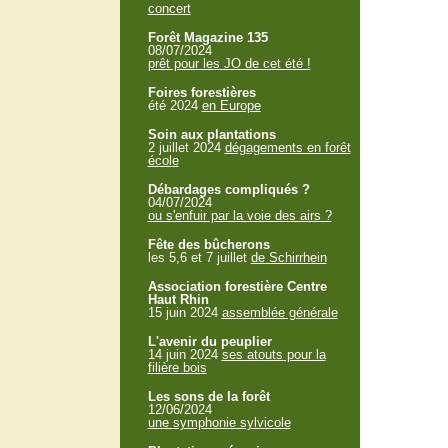
concert
Forêt Magazine 135
08/07/2024
prêt pour les JO de cet été !
Foires forestières
été 2024
en Europe
Soin aux plantations
2 juillet 2024
dégagements en forêt
école
Débardages compliqués ?
04/07/2024
ou s'enfuir par la voie des airs ?
Fête des bûcherons
les 5,6 et 7 juillet
de Schirrhein
Association forestière Centre
Haut Rhin
15 juin 2024
assemblée générale
L'avenir du peuplier
14 juin 2024
ses atouts pour la
filière bois
Les sons de la forêt
12/06/2024
une symphonie sylvicole