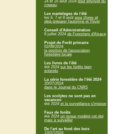
24 et 25 aout 2024
pour envoyer du
copeau
Les martelages de l'été
les 6, 7 et 8 août
pour d'ores et
déjà préparer l'automne et l'hiver
Conseil d'Administration
8 juillet 2024
de Forestiers d'Alsace
Projet de Forêt primaire
02/08/2024
la position de l'association
forestière locale
Les livres de l'été
été 2024
sur les forêts bien
entendu
La série forestière de l'été 2024
20/07/2024
dans le Journal du CNRS
Les scolytes ne sont pas en
vacances
été 2024
et la surveillance s'impose
Feux de forêts
été 2024
un risque modéré cet été
mais à surveiller
De l'art au fond des bois
13/07/2024