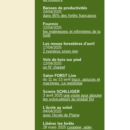
Baisses de productivités
24/04/2025
dans 95% des forêts françaises
Fourmis
22/04/2025
les ingénieures et infirmières de la
forêt
Les revues forestières d'avril
17/04/2025
2 numéros sinon rien
Vols de bois sur pied
12/04/2025
un N° d'appel
Salon FORST Live
du 11 au 13 avril
trucs, astuces et
machines. Le reportage
Scierie SCHILLIGER
3 avril 2025
une visite pour abouter
les sylviculteurs au produit fini
L'école au soleil
04/04/2025
avec l'école de Plaine
Libérez les forêts
28 mars 2025
coopérer, aider,