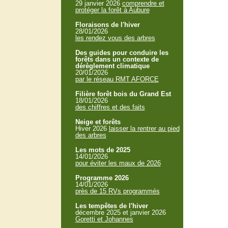
29 janvier 2026
comprendre et
protéger la forêt à Aubure
Floraisons de l'hiver
28/01/2026
les rendez vous des arbres
Des guides pour conduire les
forêts dans un contexte de
dérèglement climatique
20/01/2026
par le réseau RMT AFORCE
Filière forêt bois du Grand Est
18/01/2026
des chiffres et des faits
Neige et forêts
Hiver 2026
laisser la rentrer au pied
des arbres
Les mots de 2025
14/01/2026
pour éviter les maux de 2026
Programme 2026
14/01/2026
près de 15 RVs programmés
Les tempêtes de l'hiver
décembre 2025 et janvier 2026
Goretti et Johannes