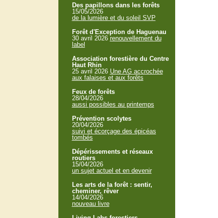
Des papillons dans les forêts
15/05/2026
de la lumière et du soleil SVP
Forêt d'Exception de Haguenau
30 avril 2026
renouvellement du
label
Association forestière du Centre
Haut Rhin
25 avril 2026
Une AG accrochée
aux falaises et aux forêts
Feux de forêts
28/04/2026
aussi possibles au printemps
Prévention scolytes
20/04/2026
suivi et écorçage des épicéas
tombés
Dépérissements et réseaux
routiers
15/04/2026
un sujet actuel et en devenir
Les arts de la forêt : sentir,
cheminer, rêver
14/04/2026
nouveau livre
Living Labs forestiers