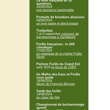
La forêt française en 10
questions
10/09/2024
une ressource inestimable
Portraits de forestiers alsaciens
06/09/2024
un livre papier et électronique
Timberfest
7 et 8 septembre
concours de
bûcheronnage à Sarrebourg
Forêts françaises : le défi
climatique
27/08/2024
un reportage de la chaîne Public
Sénat
Parlons Forêts du Grand Est
août 2024
la revue du CNPF
Un Maître des Eaux et Forêts
nous quitte
19/08/2024
décès de François Moyses
Santé des forêts
14/08/2024
au coeur de l'été
Championnat de bucheronnage
sportif