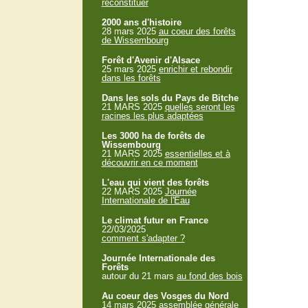
reconstituer
2000 ans d'histoire
28 mars 2025
au coeur des forêts
de Wissembourg
Forêt d'Avenir d'Alsace
25 mars 2025
enrichir et rebondir
dans les forêts
Dans les sols du Pays de Bitche
21 MARS 2025
quelles seront les
racines les plus adaptées
Les 3000 ha de forêts de
Wissembourg
21 MARS 2025
essentielles et à
découvrir en ce moment
L'eau qui vient des forêts
22 MARS 2025
Journée
Internationale de l'Eau
Le climat futur en France
22/03/2025
comment s'adapter ?
Journée Internationale des
Forêts
autour du 21 mars
au fond des bois
Au coeur des Vosges du Nord
14 mars 2025
assemblée générale