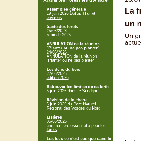
Actualités Forestiers d'Alsace
La f
Assemblée générale
19 juin 2026
Doller, Thur et
environs
un n
Santé des forêts
25/06/2026
Un gr
bilan de 2025
actue
ANNULATION de la réunion
"Planter ou ne pas planter"
24/06/2026
ANNULATION de la réunion
"Planter ou ne pas planter"
Les défis du bois
22/06/2026
édition 2026
Retrouver les limites de sa forêt
5 juin 2026
dans le Sundgau
Révision de la charte
5 juin 2026
du Parc Naturel
Régional des Vosges du Nord
Lisières
05/06/2026
une frontière essentielle pour les
forêts
Les feux ce n'est pas que dans le