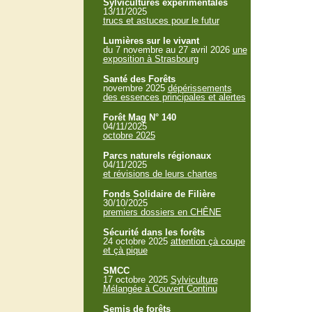
Sylvicultures expérimentales
13/11/2025
trucs et astuces pour le futur
Lumières sur le vivant
du 7 novembre au 27 avril 2026
une
exposition à Strasbourg
Santé des Forêts
novembre 2025
dépérissements
des essences principales et alertes
Forêt Mag N° 140
04/11/2025
octobre 2025
Parcs naturels régionaux
04/11/2025
et révisions de leurs chartes
Fonds Solidaire de Filière
30/10/2025
premiers dossiers en CHÊNE
Sécurité dans les forêts
24 octobre 2025
attention çà coupe
et çà pique
SMCC
17 octobre 2025
Sylviculture
Mélangée à Couvert Continu
Semis de forêts