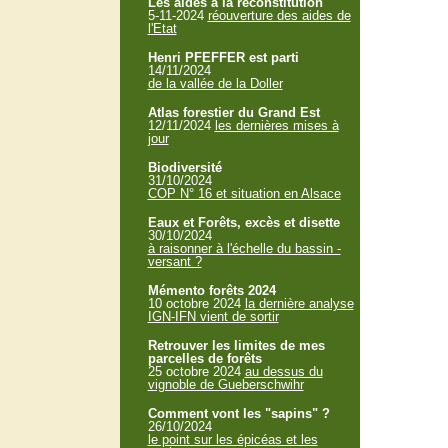
Les aides à la reconstitution
5-11-2024
réouverture des aides de
l'Etat
Henri PFEFFER est parti
14/11/2024
de la vallée de la Doller
Atlas forestier du Grand Est
12/11/2024
les dernières mises à
jour
Biodiversité
31/10/2024
COP N° 16 et situation en Alsace
Eaux et Forêts, excès et disette
30/10/2024
à raisonner à l'échelle du bassin -
versant ?
Mémento forêts 2024
10 octobre 2024
la dernière analyse
IGN-IFN vient de sortir
Retrouver les limites de mes
parcelles de forêts
25 octobre 2024
au dessus du
vignoble de Gueberschwihr
Comment vont les "sapins" ?
26/10/2024
le point sur les épicéas et les