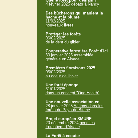
Quelle forêt pour demain ?
4 février 2025
débats à Nancy
Des bûcherons qui manient la
hache et la plume
11/02/2025
nouveaux livres
Protéger les forêts
06/02/2025
de la dent du gibier
Coopérative forestière Forêt d'Ici
30 janvier 2025
assemblée
générale en Alsace
Premières floraisons 2025
05/02/2025
au coeur de l'hiver
Une forêt éponge
31/01/2025
dans un concept "One Health"
Une nouvelle association en
28 janvier 2025
Actions dans les
forêts du Pays de Bitche
Projet européen SMURF
20 décembre 2024
avec les
Forestiers d'Alsace
La Forêt à écouter