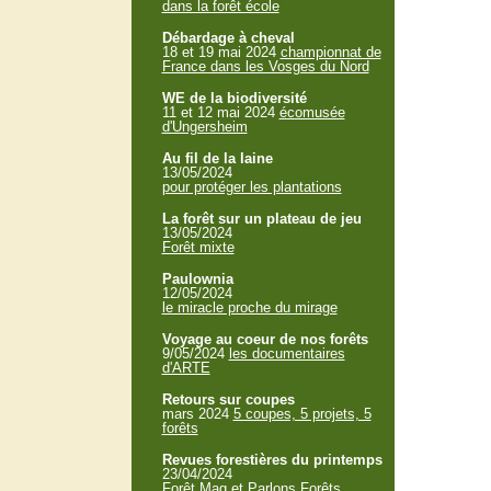
dans la forêt école
Débardage à cheval
18 et 19 mai 2024
championnat de
France dans les Vosges du Nord
WE de la biodiversité
11 et 12 mai 2024
écomusée
d'Ungersheim
Au fil de la laine
13/05/2024
pour protéger les plantations
La forêt sur un plateau de jeu
13/05/2024
Forêt mixte
Paulownia
12/05/2024
le miracle proche du mirage
Voyage au coeur de nos forêts
9/05/2024
les documentaires
d'ARTE
Retours sur coupes
mars 2024
5 coupes, 5 projets, 5
forêts
Revues forestières du printemps
23/04/2024
Forêt Mag et Parlons Forêts