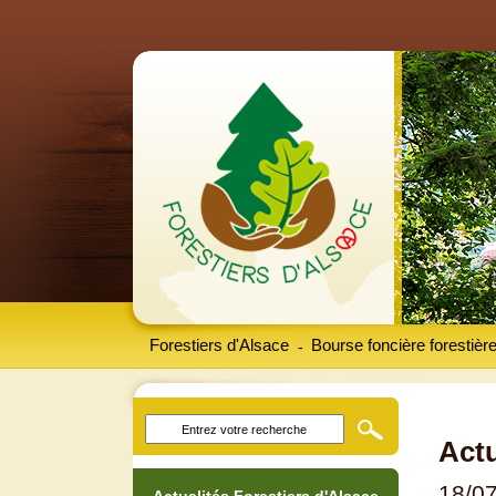
Forestiers d'Alsace
Bourse foncière forestièr
-
Actu
18/0