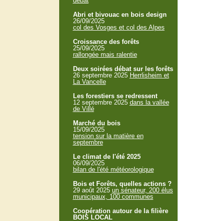
débat
Abri et bivouac en bois design
26/09/2025
col des Vosges et col des Alpes
Croissance des forêts
25/09/2025
rallongée mais ralentie
Deux soirées débat sur les forêts
26 septembre 2025
Herrlisheim et
La Vancelle
Les forestiers se redressent
12 septembre 2025
dans la vallée
de Villé
Marché du bois
15/09/2025
tension sur la matière en
septembre
Le climat de l'été 2025
06/09/2025
bilan de l'été météorologique
Bois et Forêts, quelles actions ?
29 août 2025
un sénateur, 200 élus
municipaux, 100 communes
Coopération autour de la filière
BOIS LOCAL