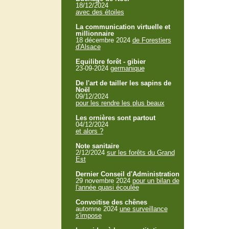
18/12/2024
avec des étoiles
La communication virtuelle et
millionnaire
18 décembre 2024
de Forestiers
d'Alsace
Equilibre forêt - gibier
23-09-2024
germanique
De l'art de tailler les sapins de
Noël
09/12/2024
pour les rendre les plus beaux
Les ornières sont partout
04/12/2024
et alors ?
Note sanitaire
2/12/2024
sur les forêts du Grand
Est
Dernier Conseil d'Administration
29 novembre 2024
pour un bilan de
l'année quasi écoulée
Convoitise des chênes
automne 2024
une surveillance
s'impose