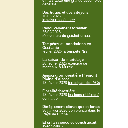
6 mars 2026
une grande assemblée
générale
Des tiques et des citoyens
10/03/2026
la saison redémarre
Renouvellement forestier
25/02/2026
réouverture du guichet unique
Tempêtes et inondations en
Occitanie
février 2026
la tempête Nils
La saison du martelage
20 février 2026
exercice de
marteaux à Mutzig
Association forestière Piémont
Plaine d'Alsace
13 février 2026
top départ des AGs
Fiscalité forestière
13 février 2026
les bons réflèxes à
connaître
Dérèglement climatique et forêts
30 janvier 2026
conférence dans le
Pays de Bitche
Et si la science se construisait
avec vous ?