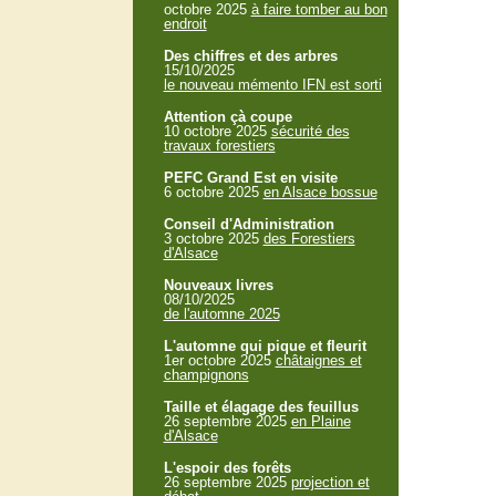
octobre 2025
à faire tomber au bon
endroit
Des chiffres et des arbres
15/10/2025
le nouveau mémento IFN est sorti
Attention çà coupe
10 octobre 2025
sécurité des
travaux forestiers
PEFC Grand Est en visite
6 octobre 2025
en Alsace bossue
Conseil d'Administration
3 octobre 2025
des Forestiers
d'Alsace
Nouveaux livres
08/10/2025
de l'automne 2025
L'automne qui pique et fleurit
1er octobre 2025
châtaignes et
champignons
Taille et élagage des feuillus
26 septembre 2025
en Plaine
d'Alsace
L'espoir des forêts
26 septembre 2025
projection et