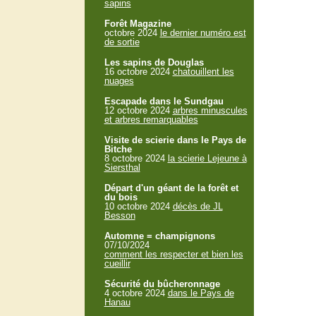
sapins
Forêt Magazine
octobre 2024
le dernier numéro est
de sortie
Les sapins de Douglas
16 octobre 2024
chatouillent les
nuages
Escapade dans le Sundgau
12 octobre 2024
arbres minuscules
et arbres remarquables
Visite de scierie dans le Pays de
Bitche
8 octobre 2024
la scierie Lejeune à
Siersthal
Départ d'un géant de la forêt et
du bois
10 octobre 2024
décès de JL
Besson
Automne = champignons
07/10/2024
comment les respecter et bien les
cueillir
Sécurité du bûcheronnage
4 octobre 2024
dans le Pays de
Hanau