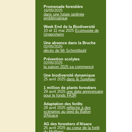
Promenade forestière
16/05/2025
dans une futaie jardinée
emblématique
Week End de la Biodiversité
10 et 11 mai 2025
Ecomusée de
Ungersheim
Une absence dans la Bruche
02/05/2025
décès de Mr Schmittbuhl
Prévention scolytes
02/05/2025
la saison 2025 sa commencé
Une biodiversité dynamique
25 avril 2025
dans le Sundgau
1 million de plants forestiers
29 avril 2025
une date anniversaire
pour le fonds FA3R
Adaptation des forêts
28 avril 2025
réfléchir à des
scénarios au pied du Ballon
d'Alsace
AG des forestiers d'Alsace
26 avril 2025
au coeur de la forêt
du Mollberg