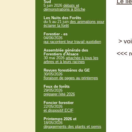
Le li
Sud
5 juin 2026
débats et
démonstrations à Bitche
Les Nuits des Forêts
du 5 au 21 juin
des animations pour
éclairer la forêt
Forestier - es
04/06/2026
> voi
qui racontent leur travail quotidien
Assemblée générale des
<<<
r
Forestiers d'Alsace
30 mai 2026
attachée à tous les
arbres et à leurs racines
Revues forestières du GE
30/05/2026
floraison de pages au printemps
Feux de forêts
29/05/2026
préparer l'été 2026
Foncier forestier
22/05/2026
et dispositif ECIF
Printemps 2026 et
18/05/2026
dégagements des plants et semis