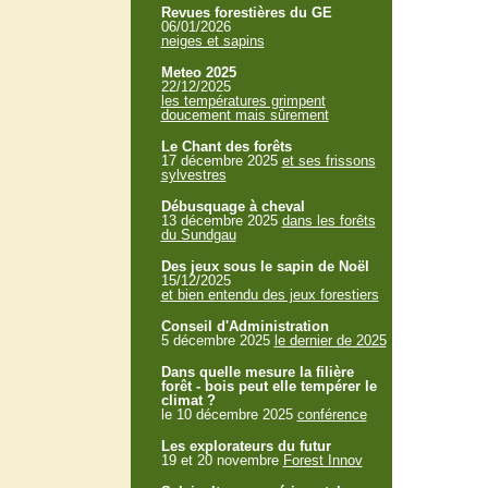
Revues forestières du GE
06/01/2026
neiges et sapins
Meteo 2025
22/12/2025
les températures grimpent
doucement mais sûrement
Le Chant des forêts
17 décembre 2025
et ses frissons
sylvestres
Débusquage à cheval
13 décembre 2025
dans les forêts
du Sundgau
Des jeux sous le sapin de Noël
15/12/2025
et bien entendu des jeux forestiers
Conseil d'Administration
5 décembre 2025
le dernier de 2025
Dans quelle mesure la filière
forêt - bois peut elle tempérer le
climat ?
le 10 décembre 2025
conférence
Les explorateurs du futur
19 et 20 novembre
Forest Innov