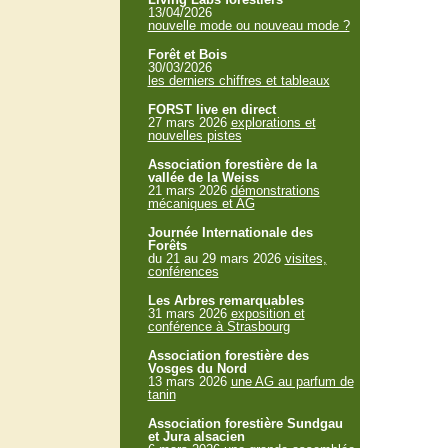
13/04/2026
nouvelle mode ou nouveau mode ?
Forêt et Bois
30/03/2026
les derniers chiffres et tableaux
FORST live en direct
27 mars 2026
explorations et
nouvelles pistes
Association forestière de la
vallée de la Weiss
21 mars 2026
démonstrations
mécaniques et AG
Journée Internationale des
Forêts
du 21 au 29 mars 2026
visites,
conférences
Les Arbres remarquables
31 mars 2026
exposition et
conférence à Strasbourg
Association forestière des
Vosges du Nord
13 mars 2026
une AG au parfum de
tanin
Association forestière Sundgau
et Jura alsacien