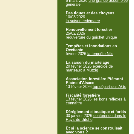
6 mars 2026
une grande assemblée
générale
Des tiques et des citoyens
10/03/2026
la saison redémarre
Renouvellement forestier
25/02/2026
réouverture du guichet unique
Tempêtes et inondations en
Occitanie
février 2026
la tempête Nils
La saison du martelage
20 février 2026
exercice de
marteaux à Mutzig
Association forestière Piémont
Plaine d'Alsace
13 février 2026
top départ des AGs
Fiscalité forestière
13 février 2026
les bons réflèxes à
connaître
Dérèglement climatique et forêts
30 janvier 2026
conférence dans le
Pays de Bitche
Et si la science se construisait
avec vous ?