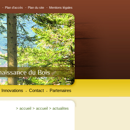
-
Plan d'accès
-
Plan du site
-
Mentions légales
Innovations
Contact
Partenaires
-
-
>
accueil
>
accueil
>
actualites