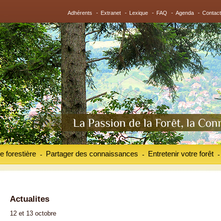
Adhérents
-
Extranet
-
Lexique
-
FAQ
-
Agenda
-
Contact
e forestière
Partager des connaissances
Entretenir votre forêt
-
-
-
Actualites
12 et 13 octobre