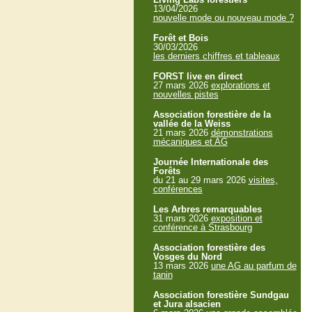
13/04/2026
nouvelle mode ou nouveau mode ?
Forêt et Bois
30/03/2026
les derniers chiffres et tableaux
FORST live en direct
27 mars 2026
explorations et
nouvelles pistes
Association forestière de la
vallée de la Weiss
21 mars 2026
démonstrations
mécaniques et AG
Journée Internationale des
Forêts
du 21 au 29 mars 2026
visites,
conférences
Les Arbres remarquables
31 mars 2026
exposition et
conférence à Strasbourg
Association forestière des
Vosges du Nord
13 mars 2026
une AG au parfum de
tanin
Association forestière Sundgau
et Jura alsacien