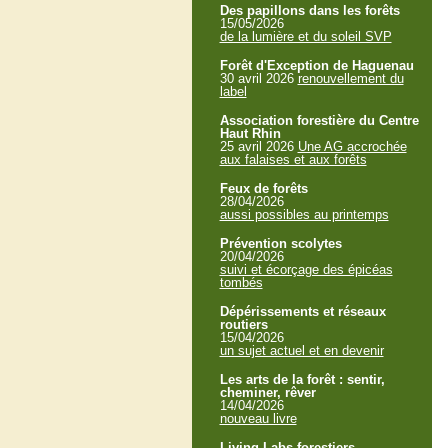
Des papillons dans les forêts
15/05/2026
de la lumière et du soleil SVP
Forêt d'Exception de Haguenau
30 avril 2026
renouvellement du
label
Association forestière du Centre
Haut Rhin
25 avril 2026
Une AG accrochée
aux falaises et aux forêts
Feux de forêts
28/04/2026
aussi possibles au printemps
Prévention scolytes
20/04/2026
suivi et écorçage des épicéas
tombés
Dépérissements et réseaux
routiers
15/04/2026
un sujet actuel et en devenir
Les arts de la forêt : sentir,
cheminer, rêver
14/04/2026
nouveau livre
Living Labs forestiers