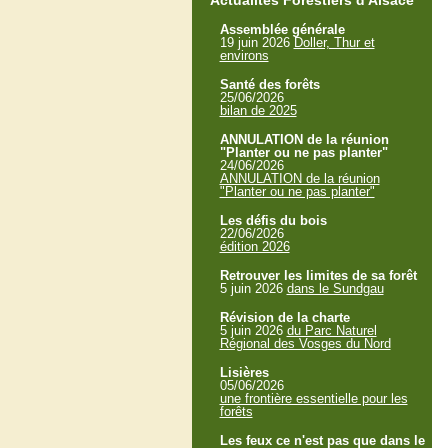
Actualités Forestiers d'Alsace
Assemblée générale
19 juin 2026
Doller, Thur et
environs
Santé des forêts
25/06/2026
bilan de 2025
ANNULATION de la réunion
"Planter ou ne pas planter"
24/06/2026
ANNULATION de la réunion
"Planter ou ne pas planter"
Les défis du bois
22/06/2026
édition 2026
Retrouver les limites de sa forêt
5 juin 2026
dans le Sundgau
Révision de la charte
5 juin 2026
du Parc Naturel
Régional des Vosges du Nord
Lisières
05/06/2026
une frontière essentielle pour les
forêts
Les feux ce n'est pas que dans le