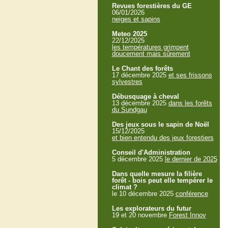
Revues forestières du GE
06/01/2026
neiges et sapins
Meteo 2025
22/12/2025
les températures grimpent
doucement mais sûrement
Le Chant des forêts
17 décembre 2025
et ses frissons
sylvestres
Débusquage à cheval
13 décembre 2025
dans les forêts
du Sundgau
Des jeux sous le sapin de Noël
15/12/2025
et bien entendu des jeux forestiers
Conseil d'Administration
5 décembre 2025
le dernier de 2025
Dans quelle mesure la filière
forêt - bois peut elle tempérer le
climat ?
le 10 décembre 2025
conférence
Les explorateurs du futur
19 et 20 novembre
Forest Innov