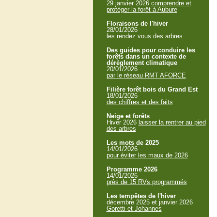
29 janvier 2026
comprendre et
protéger la forêt à Aubure
Floraisons de l'hiver
28/01/2026
les rendez vous des arbres
Des guides pour conduire les
forêts dans un contexte de
dérèglement climatique
20/01/2026
par le réseau RMT AFORCE
Filière forêt bois du Grand Est
18/01/2026
des chiffres et des faits
Neige et forêts
Hiver 2026
laisser la rentrer au pied
des arbres
Les mots de 2025
14/01/2026
pour éviter les maux de 2026
Programme 2026
14/01/2026
près de 15 RVs programmés
Les tempêtes de l'hiver
décembre 2025 et janvier 2026
Goretti et Johannes