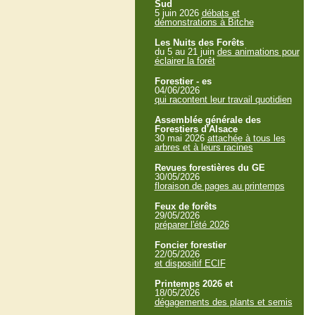
Sud
5 juin 2026
débats et
démonstrations à Bitche
Les Nuits des Forêts
du 5 au 21 juin
des animations pour
éclairer la forêt
Forestier - es
04/06/2026
qui racontent leur travail quotidien
Assemblée générale des
Forestiers d'Alsace
30 mai 2026
attachée à tous les
arbres et à leurs racines
Revues forestières du GE
30/05/2026
floraison de pages au printemps
Feux de forêts
29/05/2026
préparer l'été 2026
Foncier forestier
22/05/2026
et dispositif ECIF
Printemps 2026 et
18/05/2026
dégagements des plants et semis