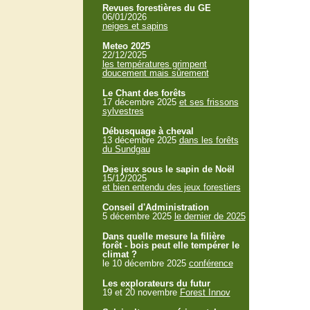
Revues forestières du GE
06/01/2026
neiges et sapins
Meteo 2025
22/12/2025
les températures grimpent
doucement mais sûrement
Le Chant des forêts
17 décembre 2025
et ses frissons
sylvestres
Débusquage à cheval
13 décembre 2025
dans les forêts
du Sundgau
Des jeux sous le sapin de Noël
15/12/2025
et bien entendu des jeux forestiers
Conseil d'Administration
5 décembre 2025
le dernier de 2025
Dans quelle mesure la filière
forêt - bois peut elle tempérer le
climat ?
le 10 décembre 2025
conférence
Les explorateurs du futur
19 et 20 novembre
Forest Innov