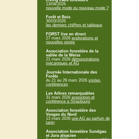
13/04/2026
nouvelle mode ou nouveau mode ?
Forêt et Bois
30/03/2026
les derniers chiffres et tableaux
FORST live en direct
27 mars 2026
explorations et
nouvelles pistes
Association forestière de la
vallée de la Weiss
21 mars 2026
démonstrations
mécaniques et AG
Journée Internationale des
Forêts
du 21 au 29 mars 2026
visites,
conférences
Les Arbres remarquables
31 mars 2026
exposition et
conférence à Strasbourg
Association forestière des
Vosges du Nord
13 mars 2026
une AG au parfum de
tanin
Association forestière Sundgau
et Jura alsacien