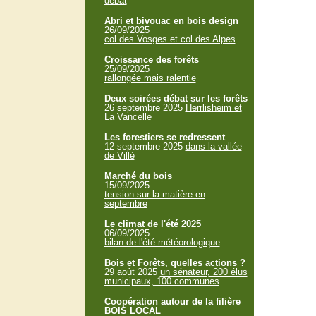
débat
Abri et bivouac en bois design
26/09/2025
col des Vosges et col des Alpes
Croissance des forêts
25/09/2025
rallongée mais ralentie
Deux soirées débat sur les forêts
26 septembre 2025
Herrlisheim et
La Vancelle
Les forestiers se redressent
12 septembre 2025
dans la vallée
de Villé
Marché du bois
15/09/2025
tension sur la matière en
septembre
Le climat de l'été 2025
06/09/2025
bilan de l'été météorologique
Bois et Forêts, quelles actions ?
29 août 2025
un sénateur, 200 élus
municipaux, 100 communes
Coopération autour de la filière
BOIS LOCAL