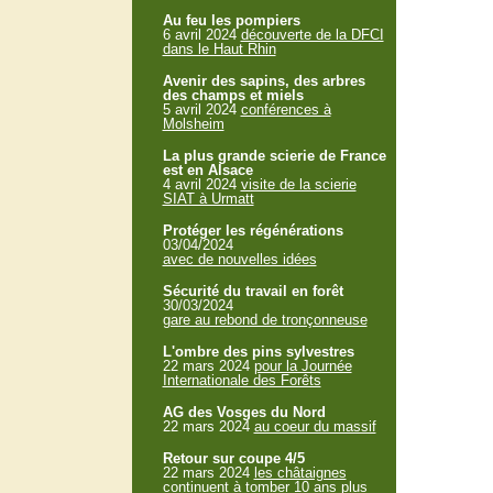
Au feu les pompiers
6 avril 2024
découverte de la DFCI
dans le Haut Rhin
Avenir des sapins, des arbres
des champs et miels
5 avril 2024
conférences à
Molsheim
La plus grande scierie de France
est en Alsace
4 avril 2024
visite de la scierie
SIAT à Urmatt
Protéger les régénérations
03/04/2024
avec de nouvelles idées
Sécurité du travail en forêt
30/03/2024
gare au rebond de tronçonneuse
L'ombre des pins sylvestres
22 mars 2024
pour la Journée
Internationale des Forêts
AG des Vosges du Nord
22 mars 2024
au coeur du massif
Retour sur coupe 4/5
22 mars 2024
les châtaignes
continuent à tomber 10 ans plus