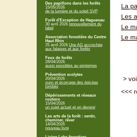
Des papillons dans les forêts
La p
15/05/2026
de la lumière et du soleil SVP
Les a
Forêt d'Exception de Haguenau
30 avril 2026
renouvellement du
Le ma
label
Le ma
Association forestière du Centre
Haut Rhin
25 avril 2026
Une AG accrochée
aux falaises et aux forêts
Feux de forêts
28/04/2026
aussi possibles au printemps
Prévention scolytes
> voi
20/04/2026
suivi et écorçage des épicéas
tombés
<<<
r
Dépérissements et réseaux
routiers
15/04/2026
un sujet actuel et en devenir
Les arts de la forêt : sentir,
cheminer, rêver
14/04/2026
nouveau livre
Living Labs forestiers