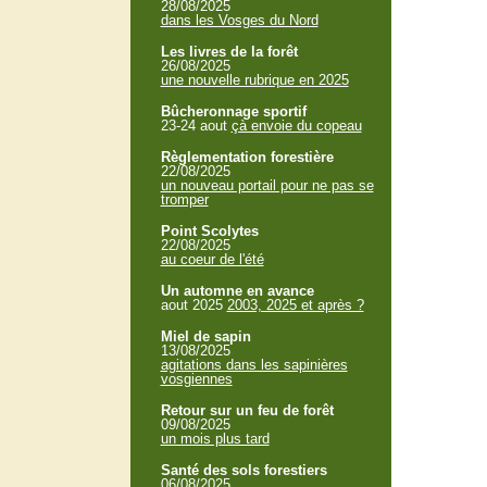
28/08/2025
dans les Vosges du Nord
Les livres de la forêt
26/08/2025
une nouvelle rubrique en 2025
Bûcheronnage sportif
23-24 aout
çà envoie du copeau
Règlementation forestière
22/08/2025
un nouveau portail pour ne pas se
tromper
Point Scolytes
22/08/2025
au coeur de l'été
Un automne en avance
aout 2025
2003, 2025 et après ?
Miel de sapin
13/08/2025
agitations dans les sapinières
vosgiennes
Retour sur un feu de forêt
09/08/2025
un mois plus tard
Santé des sols forestiers
06/08/2025