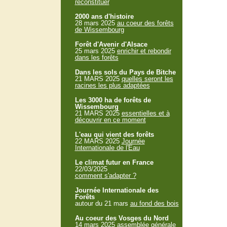
reconstituer
2000 ans d'histoire
28 mars 2025
au coeur des forêts
de Wissembourg
Forêt d'Avenir d'Alsace
25 mars 2025
enrichir et rebondir
dans les forêts
Dans les sols du Pays de Bitche
21 MARS 2025
quelles seront les
racines les plus adaptées
Les 3000 ha de forêts de
Wissembourg
21 MARS 2025
essentielles et à
découvrir en ce moment
L'eau qui vient des forêts
22 MARS 2025
Journée
Internationale de l'Eau
Le climat futur en France
22/03/2025
comment s'adapter ?
Journée Internationale des
Forêts
autour du 21 mars
au fond des bois
Au coeur des Vosges du Nord
14 mars 2025
assemblée générale