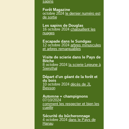
sapins
Forêt Magazine
octobre 2024
le dernier numéro est
de sortie
Les sapins de Douglas
16 octobre 2024
chatouillent les
nuages
Escapade dans le Sundgau
12 octobre 2024
arbres minuscules
et arbres remarquables
Visite de scierie dans le Pays de
Bitche
8 octobre 2024
la scierie Lejeune à
Siersthal
Départ d'un géant de la forêt et
du bois
10 octobre 2024
décès de JL
Besson
Automne = champignons
07/10/2024
comment les respecter et bien les
cueillir
Sécurité du bûcheronnage
4 octobre 2024
dans le Pays de
Hanau