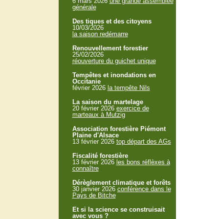
6 mars 2026
une grande assemblée
générale
Des tiques et des citoyens
10/03/2026
la saison redémarre
Renouvellement forestier
25/02/2026
réouverture du guichet unique
Tempêtes et inondations en
Occitanie
février 2026
la tempête Nils
La saison du martelage
20 février 2026
exercice de
marteaux à Mutzig
Association forestière Piémont
Plaine d'Alsace
13 février 2026
top départ des AGs
Fiscalité forestière
13 février 2026
les bons réflèxes à
connaître
Dérèglement climatique et forêts
30 janvier 2026
conférence dans le
Pays de Bitche
Et si la science se construisait
avec vous ?