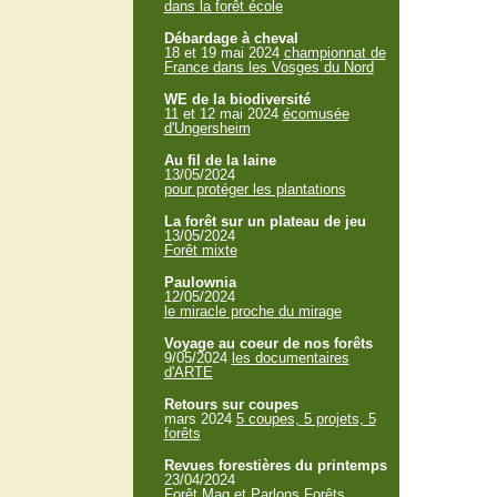
dans la forêt école
Débardage à cheval
18 et 19 mai 2024
championnat de
France dans les Vosges du Nord
WE de la biodiversité
11 et 12 mai 2024
écomusée
d'Ungersheim
Au fil de la laine
13/05/2024
pour protéger les plantations
La forêt sur un plateau de jeu
13/05/2024
Forêt mixte
Paulownia
12/05/2024
le miracle proche du mirage
Voyage au coeur de nos forêts
9/05/2024
les documentaires
d'ARTE
Retours sur coupes
mars 2024
5 coupes, 5 projets, 5
forêts
Revues forestières du printemps
23/04/2024
Forêt Mag et Parlons Forêts