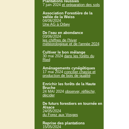
Plantations réussies
7 juin 2024
et préparation des sols
Association Forestière de la
vallée de la Weiss
04/06/2024
Une AG à Orbey
De l'eau en abondance
03/06/2024
les chiffres de l'hiver
météorologique et de l'année 2024
Cultiver le bon mélange
30 mai 2024
dans les forêts du
Ried
Aménagements cynégétiques
17 mai 2024
concilier chasse et
production de bois de qualité
Enrichir les forêts de la Haute
Bruche
24 MAI 2024
observer, réfléchir,
décider
De futurs forestiers en tournée en
Alsace
24/05/2024
du Forez aux Vosges
Reprise des plantations
15/05/2024