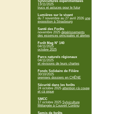
Sylvicultures expérimentales
13/11/2025
trucs et astuces pour le futur
Lumières sur le vivant
du 7 novembre au 27 avril 2026
une
exposition à Strasbourg
Santé des Forêts
novembre 2025
dépérissements
des essences principales et alertes
Forêt Mag N° 140
04/11/2025
octobre 2025
Parcs naturels régionaux
04/11/2025
et révisions de leurs chartes
Fonds Solidaire de Filière
30/10/2025
premiers dossiers en CHÊNE
Sécurité dans les forêts
24 octobre 2025
attention çà coupe
et çà pique
SMCC
17 octobre 2025
Sylviculture
Mélangée à Couvert Continu
Semis de forêts