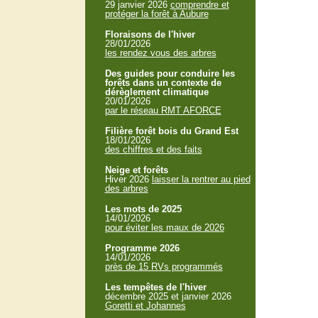
29 janvier 2026
comprendre et
protéger la forêt à Aubure
Floraisons de l'hiver
28/01/2026
les rendez vous des arbres
Des guides pour conduire les
forêts dans un contexte de
dérèglement climatique
20/01/2026
par le réseau RMT AFORCE
Filière forêt bois du Grand Est
18/01/2026
des chiffres et des faits
Neige et forêts
Hiver 2026
laisser la rentrer au pied
des arbres
Les mots de 2025
14/01/2026
pour éviter les maux de 2026
Programme 2026
14/01/2026
près de 15 RVs programmés
Les tempêtes de l'hiver
décembre 2025 et janvier 2026
Goretti et Johannes