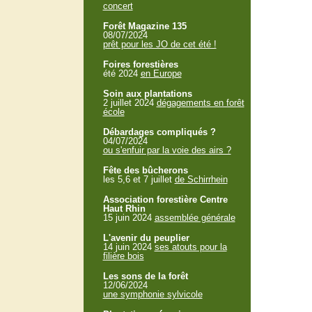
concert
Forêt Magazine 135
08/07/2024
prêt pour les JO de cet été !
Foires forestières
été 2024
en Europe
Soin aux plantations
2 juillet 2024
dégagements en forêt
école
Débardages compliqués ?
04/07/2024
ou s'enfuir par la voie des airs ?
Fête des bûcherons
les 5,6 et 7 juillet
de Schirrhein
Association forestière Centre
Haut Rhin
15 juin 2024
assemblée générale
L'avenir du peuplier
14 juin 2024
ses atouts pour la
filière bois
Les sons de la forêt
12/06/2024
une symphonie sylvicole