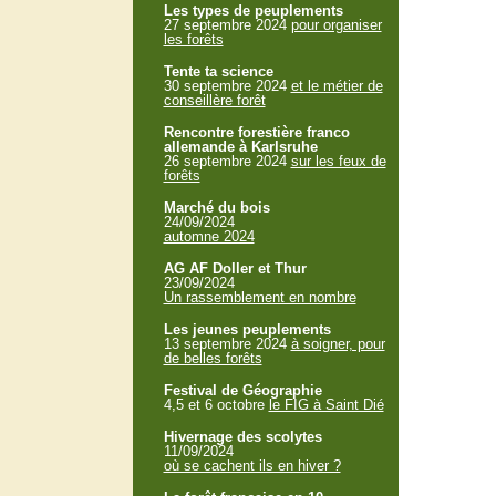
Les types de peuplements
27 septembre 2024
pour organiser
les forêts
Tente ta science
30 septembre 2024
et le métier de
conseillère forêt
Rencontre forestière franco
allemande à Karlsruhe
26 septembre 2024
sur les feux de
forêts
Marché du bois
24/09/2024
automne 2024
AG AF Doller et Thur
23/09/2024
Un rassemblement en nombre
Les jeunes peuplements
13 septembre 2024
à soigner, pour
de belles forêts
Festival de Géographie
4,5 et 6 octobre
le FIG à Saint Dié
Hivernage des scolytes
11/09/2024
où se cachent ils en hiver ?