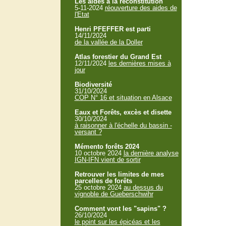
Les aides à la reconstitution
5-11-2024
réouverture des aides de
l'Etat
Henri PFEFFER est parti
14/11/2024
de la vallée de la Doller
Atlas forestier du Grand Est
12/11/2024
les dernières mises à
jour
Biodiversité
31/10/2024
COP N° 16 et situation en Alsace
Eaux et Forêts, excès et disette
30/10/2024
à raisonner à l'échelle du bassin -
versant ?
Mémento forêts 2024
10 octobre 2024
la dernière analyse
IGN-IFN vient de sortir
Retrouver les limites de mes
parcelles de forêts
25 octobre 2024
au dessus du
vignoble de Gueberschwihr
Comment vont les "sapins" ?
26/10/2024
le point sur les épicéas et les