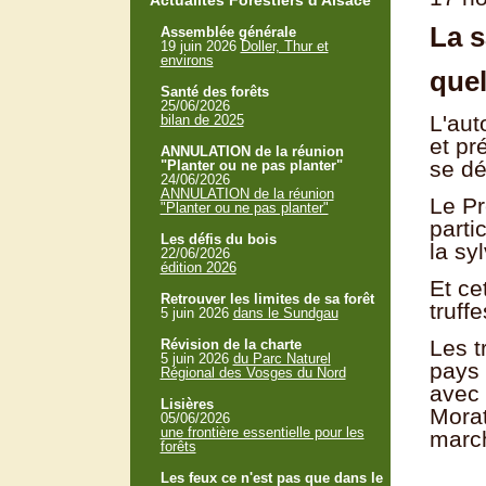
Actualités Forestiers d'Alsace
La s
Assemblée générale
19 juin 2026
Doller, Thur et
environs
que
Santé des forêts
25/06/2026
L'aut
bilan de 2025
et pr
ANNULATION de la réunion
se dé
"Planter ou ne pas planter"
24/06/2026
ANNULATION de la réunion
Le Pr
"Planter ou ne pas planter"
parti
Les défis du bois
la sy
22/06/2026
édition 2026
Et ce
Retrouver les limites de sa forêt
truff
5 juin 2026
dans le Sundgau
Les t
Révision de la charte
5 juin 2026
du Parc Naturel
pays 
Régional des Vosges du Nord
avec 
Lisières
Morat
05/06/2026
une frontière essentielle pour les
march
forêts
Les feux ce n'est pas que dans le