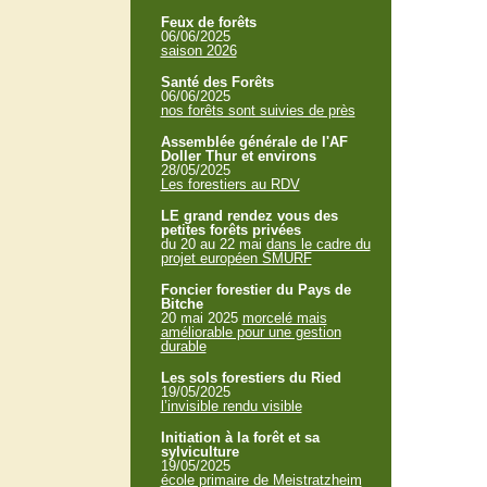
Feux de forêts
06/06/2025
saison 2026
Santé des Forêts
06/06/2025
nos forêts sont suivies de près
Assemblée générale de l'AF
Doller Thur et environs
28/05/2025
Les forestiers au RDV
LE grand rendez vous des
petites forêts privées
du 20 au 22 mai
dans le cadre du
projet européen SMURF
Foncier forestier du Pays de
Bitche
20 mai 2025
morcelé mais
améliorable pour une gestion
durable
Les sols forestiers du Ried
19/05/2025
l’invisible rendu visible
Initiation à la forêt et sa
sylviculture
19/05/2025
école primaire de Meistratzheim