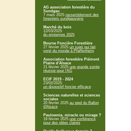
AG association forestière du
Sundgau
7 mars 2025
rassemblement des
forestiers sundgauviens
Marché du bois
12/03/2025
du printemps 2025
Bourse Foncière Forestière
27 février 2025
un sujet qui fait
venir du monde à Pfaffenheim
Association forestière Piémont
Plaine d'Alsace
21 février 2025
une grande soirée
réussie pour l'AG
ECIF 2019 - 2024
23/02/2025
un dispositif foncier efficace
Sciences naturelles et sciences
sociales
20 février 2025
au pied du Ballon
d'Alsace
Paulownia, miracle ou mirage ?
19 février 2025
une conférence
pour des idées claires