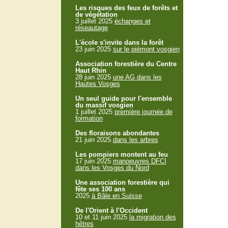
Les risques des feux de forêts et
de végétation
3 juillet 2025
échanges et
réseautage
L'école s'invite dans la forêt
23 juin 2025
sur le piémont vosgien
Association forestière du Centre
Haut Rhin
28 juin 2025
une AG dans les
Hautes Vosges
Un seul guide pour l'ensemble
du massif vosgien
1 juillet 2025
première journée de
formation
Des floraisons abondantes
21 juin 2025
dans les arbres
Les pompiers montent au feu
17 juin 2025
manoeuvres DFCI
dans les Vosges du Nord
Une association forestière qui
fête ses 100 ans
2025
à Bâle en Suisse
De l'Orient à l'Occident
10 et 11 juin 2025
la migration des
hêtres