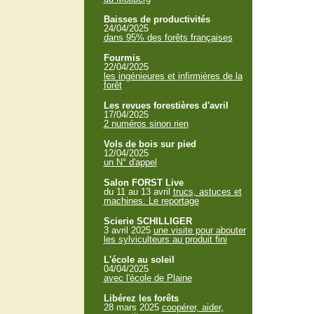
Baisses de productivités
24/04/2025
dans 95% des forêts françaises
Fourmis
22/04/2025
les ingénieures et infirmières de la
forêt
Les revues forestières d'avril
17/04/2025
2 numéros sinon rien
Vols de bois sur pied
12/04/2025
un N° d'appel
Salon FORST Live
du 11 au 13 avril
trucs, astuces et
machines. Le reportage
Scierie SCHILLIGER
3 avril 2025
une visite pour abouter
les sylviculteurs au produit fini
L'école au soleil
04/04/2025
avec l'école de Plaine
Libérez les forêts
28 mars 2025
coopérer, aider,