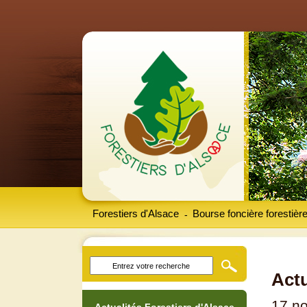
Forestiers d'Alsace
Bourse foncière forestièr
-
Actu
17 n