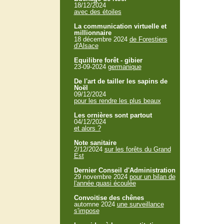
18/12/2024
avec des étoiles
La communication virtuelle et
millionnaire
18 décembre 2024
de Forestiers
d'Alsace
Equilibre forêt - gibier
23-09-2024
germanique
De l'art de tailler les sapins de
Noël
09/12/2024
pour les rendre les plus beaux
Les ornières sont partout
04/12/2024
et alors ?
Note sanitaire
2/12/2024
sur les forêts du Grand
Est
Dernier Conseil d'Administration
29 novembre 2024
pour un bilan de
l'année quasi écoulée
Convoitise des chênes
automne 2024
une surveillance
s'impose