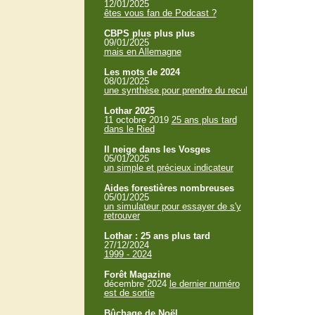
12/01/2025
êtes vous fan de Podcast ?
CBPS plus plus plus
09/01/2025
mais en Allemagne
Les mots de 2024
08/01/2025
une synthèse pour prendre du recul
Lothar 2025
11 octobre 2019
25 ans plus tard
dans le Ried
Il neige dans les Vosges
05/01/2025
un simple et précieux indicateur
Aides forestières nombreuses
05/01/2025
un simulateur pour essayer de s'y
retrouver
Lothar : 25 ans plus tard
27/12/2024
1999 - 2024
Forêt Magazine
décembre 2024
le dernier numéro
est de sortie
Bûchage de Noël