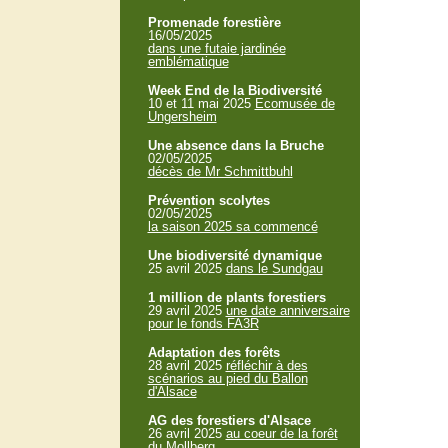
Promenade forestière
16/05/2025
dans une futaie jardinée
emblématique
Week End de la Biodiversité
10 et 11 mai 2025
Ecomusée de
Ungersheim
Une absence dans la Bruche
02/05/2025
décès de Mr Schmittbuhl
Prévention scolytes
02/05/2025
la saison 2025 sa commencé
Une biodiversité dynamique
25 avril 2025
dans le Sundgau
1 million de plants forestiers
29 avril 2025
une date anniversaire
pour le fonds FA3R
Adaptation des forêts
28 avril 2025
réfléchir à des
scénarios au pied du Ballon
d'Alsace
AG des forestiers d'Alsace
26 avril 2025
au coeur de la forêt
du Mollberg