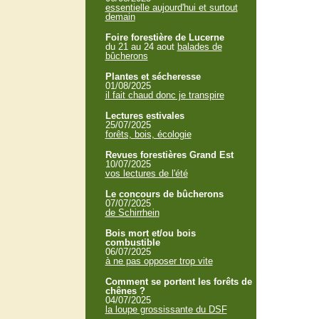
essentielle aujourd'hui et surtout
demain
Foire forestière de Lucerne
du 21 au 24 aout
balades de
bûcherons
Plantes et sécheresse
01/08/2025
il fait chaud donc je transpire
Lectures estivales
25/07/2025
forêts, bois, écologie
Revues forestières Grand Est
10/07/2025
vos lectures de l'été
Le concours de bûcherons
07/07/2025
de Schirrhein
Bois mort et/ou bois
combustible
06/07/2025
à ne pas opposer trop vite
Comment se portent les forêts de
chênes ?
04/07/2025
la loupe grossissante du DSF