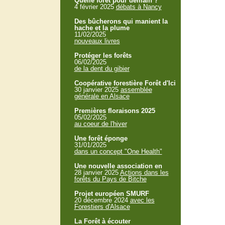
Quelle forêt pour demain ?
4 février 2025
débats à Nancy
Des bûcherons qui manient la
hache et la plume
11/02/2025
nouveaux livres
Protéger les forêts
06/02/2025
de la dent du gibier
Coopérative forestière Forêt d'Ici
30 janvier 2025
assemblée
générale en Alsace
Premières floraisons 2025
05/02/2025
au coeur de l'hiver
Une forêt éponge
31/01/2025
dans un concept "One Health"
Une nouvelle association en
28 janvier 2025
Actions dans les
forêts du Pays de Bitche
Projet européen SMURF
20 décembre 2024
avec les
Forestiers d'Alsace
La Forêt à écouter