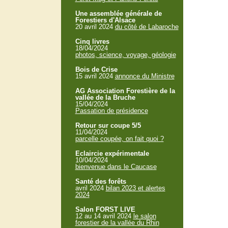
Une assemblée générale de
Forestiers d'Alsace
20 avril 2024
du côté de Labaroche
Cinq livres
18/04/2024
photos, science, voyage, géologie
Bois de Crise
15 avril 2024
annonce du Ministre
AG Association Forestière de la
vallée de la Bruche
15/04/2024
Passation de présidence
Retour sur coupe 5/5
11/04/2024
parcelle coupée, on fait quoi ?
Eclaircie expérimentale
10/04/2024
bienvenue dans le Caucase
Santé des forêts
avril 2024
bilan 2023 et alertes
2024
Salon FORST LIVE
12 au 14 avril 2024
le salon
forestier de la vallée du Rhin