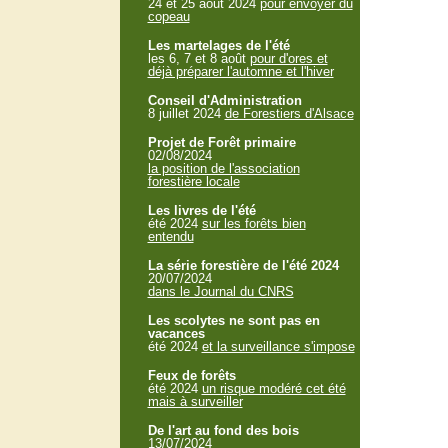
24 et 25 aout 2024
pour envoyer du
copeau
Les martelages de l'été
les 6, 7 et 8 août
pour d'ores et
déjà préparer l'automne et l'hiver
Conseil d'Administration
8 juillet 2024
de Forestiers d'Alsace
Projet de Forêt primaire
02/08/2024
la position de l'association
forestière locale
Les livres de l'été
été 2024
sur les forêts bien
entendu
La série forestière de l'été 2024
20/07/2024
dans le Journal du CNRS
Les scolytes ne sont pas en
vacances
été 2024
et la surveillance s'impose
Feux de forêts
été 2024
un risque modéré cet été
mais à surveiller
De l'art au fond des bois
13/07/2024