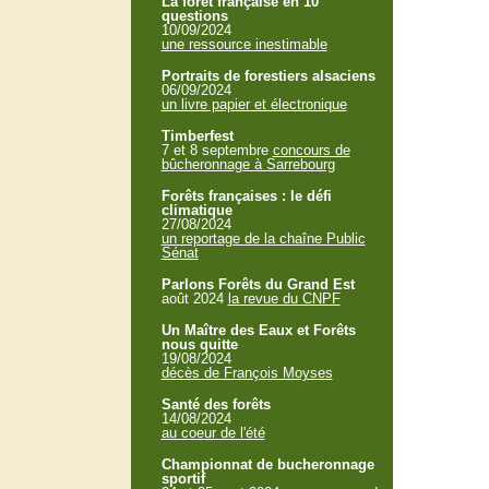
La forêt française en 10
questions
10/09/2024
une ressource inestimable
Portraits de forestiers alsaciens
06/09/2024
un livre papier et électronique
Timberfest
7 et 8 septembre
concours de
bûcheronnage à Sarrebourg
Forêts françaises : le défi
climatique
27/08/2024
un reportage de la chaîne Public
Sénat
Parlons Forêts du Grand Est
août 2024
la revue du CNPF
Un Maître des Eaux et Forêts
nous quitte
19/08/2024
décès de François Moyses
Santé des forêts
14/08/2024
au coeur de l'été
Championnat de bucheronnage
sportif