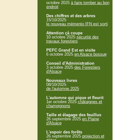
octobre 2025
à faire tomber au bon
endroit
Des chiffres et des arbres
15/10/2025
le nouveau mémento IFN est sorti
Attention çà coupe
10 octobre 2025
sécurité des
travaux forestiers
PEFC Grand Est en visite
6 octobre 2025
en Alsace bossue
Conseil d'Administration
3 octobre 2025
des Forestiers
d'Alsace
Nouveaux livres
08/10/2025
de l'automne 2025
L'automne qui pique et fleurit
1er octobre 2025
châtaignes et
champignons
Taille et élagage des feuillus
26 septembre 2025
en Plaine
d'Alsace
L'espoir des forêts
26 septembre 2025
projection et