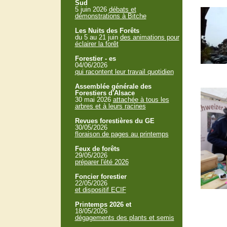
Sud
5 juin 2026
débats et
démonstrations à Bitche
Les Nuits des Forêts
du 5 au 21 juin
des animations pour
éclairer la forêt
Forestier - es
04/06/2026
qui racontent leur travail quotidien
Assemblée générale des
Forestiers d'Alsace
30 mai 2026
attachée à tous les
arbres et à leurs racines
Revues forestières du GE
30/05/2026
floraison de pages au printemps
Feux de forêts
29/05/2026
préparer l'été 2026
Foncier forestier
22/05/2026
et dispositif ECIF
Printemps 2026 et
18/05/2026
dégagements des plants et semis