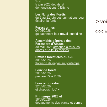
Sud
5 juin 2026
débats et
démonstrations à Bitche
Les Nuits des Forêts
du 5 au 21 juin
des animations pour
> voi
éclairer la forêt
Forestier - es
<<<
r
04/06/2026
qui racontent leur travail quotidien
Assemblée générale des
Forestiers d'Alsace
30 mai 2026
attachée à tous les
arbres et à leurs racines
Revues forestières du GE
30/05/2026
floraison de pages au printemps
Feux de forêts
29/05/2026
préparer l'été 2026
Foncier forestier
22/05/2026
et dispositif ECIF
Printemps 2026 et
18/05/2026
dégagements des plants et semis