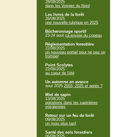
28/08/2025
dans les Vosges du Nord
Les livres de la forêt
26/08/2025
une nouvelle rubrique en 2025
Bûcheronnage sportif
23-24 aout
çà envoie du copeau
Règlementation forestière
22/08/2025
un nouveau portail pour ne pas se
tromper
Point Scolytes
22/08/2025
au coeur de l'été
Un automne en avance
aout 2025
2003, 2025 et après ?
Miel de sapin
13/08/2025
agitations dans les sapinières
vosgiennes
Retour sur un feu de forêt
09/08/2025
un mois plus tard
Santé des sols forestiers
06/08/2025