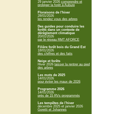
29 janvier 2026
comprendre et
protéger la forêt à Aubure
Floraisons de l'hiver
28/01/2026
les rendez vous des arbres
Des guides pour conduire les
forêts dans un contexte de
dérèglement climatique
20/01/2026
par le réseau RMT AFORCE
Filière forêt bois du Grand Est
18/01/2026
des chiffres et des faits
Neige et forêts
Hiver 2026
laisser la rentrer au pied
des arbres
Les mots de 2025
14/01/2026
pour éviter les maux de 2026
Programme 2026
14/01/2026
près de 15 RVs programmés
Les tempêtes de l'hiver
décembre 2025 et janvier 2026
Goretti et Johannes