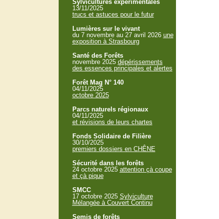
Sylvicultures expérimentales
13/11/2025
trucs et astuces pour le futur
Lumières sur le vivant
du 7 novembre au 27 avril 2026
une
exposition à Strasbourg
Santé des Forêts
novembre 2025
dépérissements
des essences principales et alertes
Forêt Mag N° 140
04/11/2025
octobre 2025
Parcs naturels régionaux
04/11/2025
et révisions de leurs chartes
Fonds Solidaire de Filière
30/10/2025
premiers dossiers en CHÊNE
Sécurité dans les forêts
24 octobre 2025
attention çà coupe
et çà pique
SMCC
17 octobre 2025
Sylviculture
Mélangée à Couvert Continu
Semis de forêts