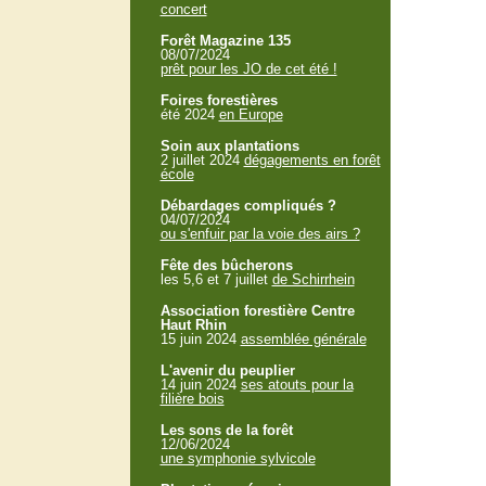
concert
Forêt Magazine 135
08/07/2024
prêt pour les JO de cet été !
Foires forestières
été 2024
en Europe
Soin aux plantations
2 juillet 2024
dégagements en forêt
école
Débardages compliqués ?
04/07/2024
ou s'enfuir par la voie des airs ?
Fête des bûcherons
les 5,6 et 7 juillet
de Schirrhein
Association forestière Centre
Haut Rhin
15 juin 2024
assemblée générale
L'avenir du peuplier
14 juin 2024
ses atouts pour la
filière bois
Les sons de la forêt
12/06/2024
une symphonie sylvicole