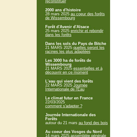
reconstituer
2000 ans d'histoire
28 mars 2025
au coeur des forêts
de Wissembourg
Forêt d'Avenir d'Alsace
25 mars 2025
enrichir et rebondir
dans les forêts
Dans les sols du Pays de Bitche
21 MARS 2025
quelles seront les
racines les plus adaptées
Les 3000 ha de forêts de
Wissembourg
21 MARS 2025
essentielles et à
découvrir en ce moment
L'eau qui vient des forêts
22 MARS 2025
Journée
Internationale de l'Eau
Le climat futur en France
22/03/2025
comment s'adapter ?
Journée Internationale des
Forêts
autour du 21 mars
au fond des bois
Au coeur des Vosges du Nord
14 mars 2025
assemblée générale