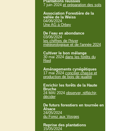
Plantations réussies
7 juin 2024
et préparation des sols
Association Forestière de la
vallée de la Weiss
04/06/2024
Une AG à Orbey
De l'eau en abondance
03/06/2024
les chiffres de l'hiver
météorologique et de l'année 2024
Cultiver le bon mélange
30 mai 2024
dans les forêts du
Ried
Aménagements cynégétiques
17 mai 2024
concilier chasse et
production de bois de qualité
Enrichir les forêts de la Haute
Bruche
24 MAI 2024
observer, réfléchir,
décider
De futurs forestiers en tournée en
Alsace
24/05/2024
du Forez aux Vosges
Reprise des plantations
15/05/2024