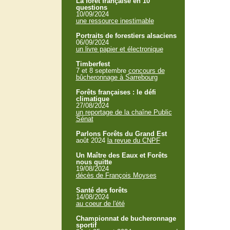
La forêt française en 10
questions
10/09/2024
une ressource inestimable
Portraits de forestiers alsaciens
06/09/2024
un livre papier et électronique
Timberfest
7 et 8 septembre
concours de
bûcheronnage à Sarrebourg
Forêts françaises : le défi
climatique
27/08/2024
un reportage de la chaîne Public
Sénat
Parlons Forêts du Grand Est
août 2024
la revue du CNPF
Un Maître des Eaux et Forêts
nous quitte
19/08/2024
décès de François Moyses
Santé des forêts
14/08/2024
au coeur de l'été
Championnat de bucheronnage
sportif