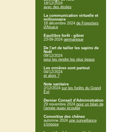
18/12/2024
avec des étoiles
La communication virtuelle et
millionnaire
18 décembre 2024
de Forestiers
d'Alsace
Equilibre forêt - gibier
23-09-2024
germanique
De l'art de tailler les sapins de
Noël
09/12/2024
pour les rendre les plus beaux
Les ornières sont partout
04/12/2024
et alors ?
Note sanitaire
2/12/2024
sur les forêts du Grand
Est
Dernier Conseil d'Administration
29 novembre 2024
pour un bilan de
l'année quasi écoulée
Convoitise des chênes
automne 2024
une surveillance
s'impose