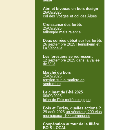
débat
Abri et bivouac en bois design
26/09/2025
col des Vosges et col des Alpes
Croissance des forêts
25/09/2025
rallongée mais ralentie
Deux soirées débat sur les forêts
26 septembre 2025
Herrlisheim et
La Vancelle
Les forestiers se redressent
12 septembre 2025
dans la vallée
de Villé
Marché du bois
15/09/2025
tension sur la matière en
septembre
Le climat de l'été 2025
06/09/2025
bilan de l'été météorologique
Bois et Forêts, quelles actions ?
29 août 2025
un sénateur, 200 élus
municipaux, 100 communes
Coopération autour de la filière
BOIS LOCAL