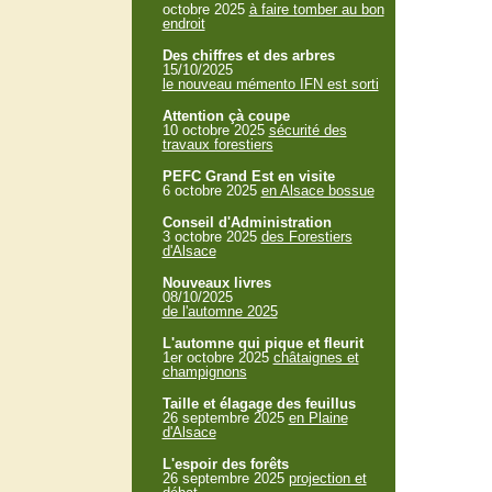
octobre 2025
à faire tomber au bon
endroit
Des chiffres et des arbres
15/10/2025
le nouveau mémento IFN est sorti
Attention çà coupe
10 octobre 2025
sécurité des
travaux forestiers
PEFC Grand Est en visite
6 octobre 2025
en Alsace bossue
Conseil d'Administration
3 octobre 2025
des Forestiers
d'Alsace
Nouveaux livres
08/10/2025
de l'automne 2025
L'automne qui pique et fleurit
1er octobre 2025
châtaignes et
champignons
Taille et élagage des feuillus
26 septembre 2025
en Plaine
d'Alsace
L'espoir des forêts
26 septembre 2025
projection et