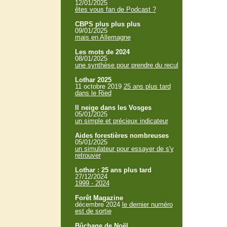
12/01/2025
êtes vous fan de Podcast ?
CBPS plus plus plus
09/01/2025
mais en Allemagne
Les mots de 2024
08/01/2025
une synthèse pour prendre du recul
Lothar 2025
11 octobre 2019
25 ans plus tard
dans le Ried
Il neige dans les Vosges
05/01/2025
un simple et précieux indicateur
Aides forestières nombreuses
05/01/2025
un simulateur pour essayer de s'y
retrouver
Lothar : 25 ans plus tard
27/12/2024
1999 - 2024
Forêt Magazine
décembre 2024
le dernier numéro
est de sortie
Bûchage de Noël