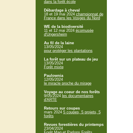
dans la forêt école
Débardage à cheval
18 et 19 mai 2024
championnat de
France dans les Vosges du Nord
WE de la biodiversité
11 et 12 mai 2024
écomusée
d'Ungersheim
Au fil de la laine
13/05/2024
pour protéger les plantations
La forêt sur un plateau de jeu
13/05/2024
Forêt mixte
Paulownia
12/05/2024
le miracle proche du mirage
Voyage au coeur de nos forêts
9/05/2024
les documentaires
d'ARTE
Retours sur coupes
mars 2024
5 coupes, 5 projets, 5
forêts
Revues forestières du printemps
23/04/2024
Forêt Mag et Parlons Forêts