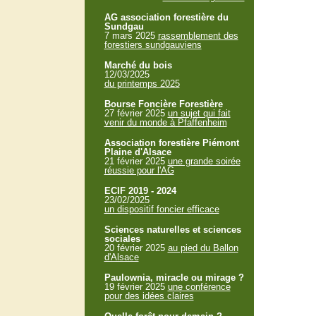
AG association forestière du
Sundgau
7 mars 2025
rassemblement des
forestiers sundgauviens
Marché du bois
12/03/2025
du printemps 2025
Bourse Foncière Forestière
27 février 2025
un sujet qui fait
venir du monde à Pfaffenheim
Association forestière Piémont
Plaine d'Alsace
21 février 2025
une grande soirée
réussie pour l'AG
ECIF 2019 - 2024
23/02/2025
un dispositif foncier efficace
Sciences naturelles et sciences
sociales
20 février 2025
au pied du Ballon
d'Alsace
Paulownia, miracle ou mirage ?
19 février 2025
une conférence
pour des idées claires