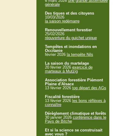
6 mars 2026
une grande assemblée
générale
Des tiques et des citoyens
10/03/2026
la saison redémarre
Renouvellement forestier
25/02/2026
réouverture du guichet unique
Tempêtes et inondations en
Occitanie
février 2026
la tempête Nils
La saison du martelage
20 février 2026
exercice de
marteaux à Mutzig
Association forestière Piémont
Plaine d'Alsace
13 février 2026
top départ des AGs
Fiscalité forestière
13 février 2026
les bons réflèxes à
connaître
Dérèglement climatique et forêts
30 janvier 2026
conférence dans le
Pays de Bitche
Et si la science se construisait
avec vous ?