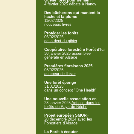
Quelle forêt pour demain ?
4 février 2025
débats à Nancy
Des bûcherons qui manient la
hache et la plume
11/02/2025
nouveaux livres
Protéger les forêts
06/02/2025
de la dent du gibier
Coopérative forestière Forêt d'Ici
30 janvier 2025
assemblée
générale en Alsace
Premières floraisons 2025
05/02/2025
au coeur de l'hiver
Une forêt éponge
31/01/2025
dans un concept "One Health"
Une nouvelle association en
28 janvier 2025
Actions dans les
forêts du Pays de Bitche
Projet européen SMURF
20 décembre 2024
avec les
Forestiers d'Alsace
La Forêt à écouter