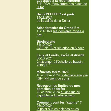
Les aides à la reconstitution
5-11-2024
réouverture des aides de
l'Etat
Henri PFEFFER est parti
14/11/2024
de la vallée de la Doller
Atlas forestier du Grand Est
12/11/2024
les dernières mises à
jour
Biodiversité
31/10/2024
COP N° 16 et situation en Alsace
Eaux et Forêts, excès et disette
30/10/2024
à raisonner à l'échelle du bassin -
versant ?
Mémento forêts 2024
10 octobre 2024
la dernière analyse
IGN-IFN vient de sortir
Retrouver les limites de mes
parcelles de forêts
25 octobre 2024
au dessus du
vignoble de Gueberschwihr
Comment vont les "sapins" ?
26/10/2024
le point sur les épicéas et les