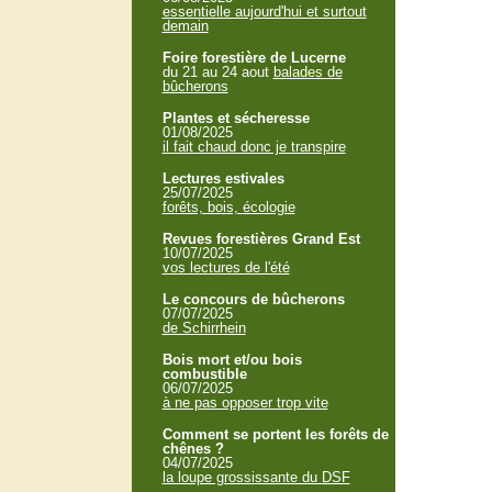
essentielle aujourd'hui et surtout
demain
Foire forestière de Lucerne
du 21 au 24 aout
balades de
bûcherons
Plantes et sécheresse
01/08/2025
il fait chaud donc je transpire
Lectures estivales
25/07/2025
forêts, bois, écologie
Revues forestières Grand Est
10/07/2025
vos lectures de l'été
Le concours de bûcherons
07/07/2025
de Schirrhein
Bois mort et/ou bois
combustible
06/07/2025
à ne pas opposer trop vite
Comment se portent les forêts de
chênes ?
04/07/2025
la loupe grossissante du DSF