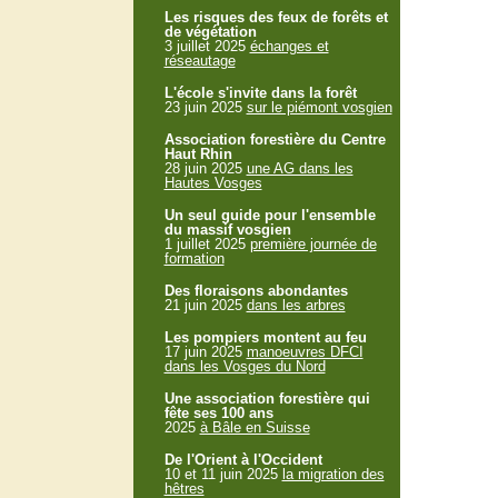
Les risques des feux de forêts et
de végétation
3 juillet 2025
échanges et
réseautage
L'école s'invite dans la forêt
23 juin 2025
sur le piémont vosgien
Association forestière du Centre
Haut Rhin
28 juin 2025
une AG dans les
Hautes Vosges
Un seul guide pour l'ensemble
du massif vosgien
1 juillet 2025
première journée de
formation
Des floraisons abondantes
21 juin 2025
dans les arbres
Les pompiers montent au feu
17 juin 2025
manoeuvres DFCI
dans les Vosges du Nord
Une association forestière qui
fête ses 100 ans
2025
à Bâle en Suisse
De l'Orient à l'Occident
10 et 11 juin 2025
la migration des
hêtres