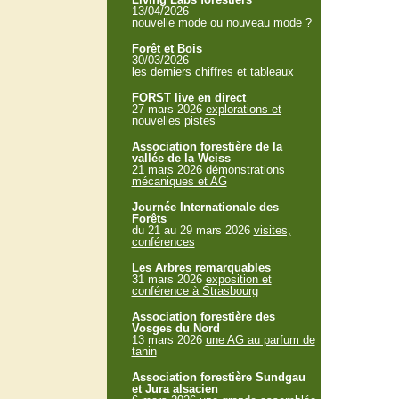
13/04/2026
nouvelle mode ou nouveau mode ?
Forêt et Bois
30/03/2026
les derniers chiffres et tableaux
FORST live en direct
27 mars 2026
explorations et
nouvelles pistes
Association forestière de la
vallée de la Weiss
21 mars 2026
démonstrations
mécaniques et AG
Journée Internationale des
Forêts
du 21 au 29 mars 2026
visites,
conférences
Les Arbres remarquables
31 mars 2026
exposition et
conférence à Strasbourg
Association forestière des
Vosges du Nord
13 mars 2026
une AG au parfum de
tanin
Association forestière Sundgau
et Jura alsacien