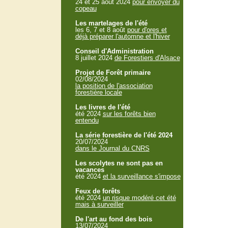
24 et 25 aout 2024
pour envoyer du
copeau
Les martelages de l'été
les 6, 7 et 8 août
pour d'ores et
déjà préparer l'automne et l'hiver
Conseil d'Administration
8 juillet 2024
de Forestiers d'Alsace
Projet de Forêt primaire
02/08/2024
la position de l'association
forestière locale
Les livres de l'été
été 2024
sur les forêts bien
entendu
La série forestière de l'été 2024
20/07/2024
dans le Journal du CNRS
Les scolytes ne sont pas en
vacances
été 2024
et la surveillance s'impose
Feux de forêts
été 2024
un risque modéré cet été
mais à surveiller
De l'art au fond des bois
13/07/2024