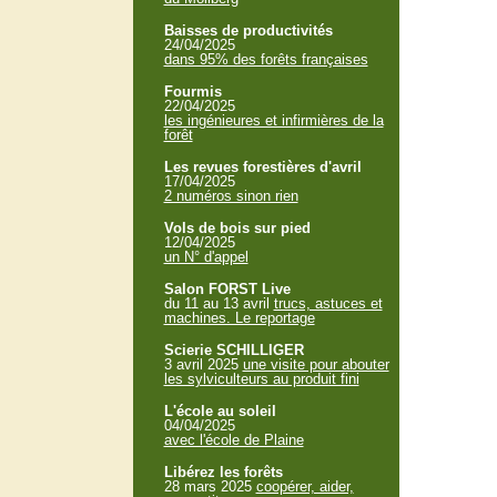
Baisses de productivités
24/04/2025
dans 95% des forêts françaises
Fourmis
22/04/2025
les ingénieures et infirmières de la
forêt
Les revues forestières d'avril
17/04/2025
2 numéros sinon rien
Vols de bois sur pied
12/04/2025
un N° d'appel
Salon FORST Live
du 11 au 13 avril
trucs, astuces et
machines. Le reportage
Scierie SCHILLIGER
3 avril 2025
une visite pour abouter
les sylviculteurs au produit fini
L'école au soleil
04/04/2025
avec l'école de Plaine
Libérez les forêts
28 mars 2025
coopérer, aider,