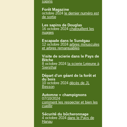
sapins
Forêt Magazine
octobre 2024
le dernier numéro est
de sortie
Les sapins de Douglas
16 octobre 2024
chatouillent les
nuages
Escapade dans le Sundgau
12 octobre 2024
arbres minuscules
et arbres remarquables
Visite de scierie dans le Pays de
Bitche
8 octobre 2024
la scierie Lejeune à
Siersthal
Départ d'un géant de la forêt et
du bois
10 octobre 2024
décès de JL
Besson
Automne = champignons
07/10/2024
comment les respecter et bien les
cueillir
Sécurité du bûcheronnage
4 octobre 2024
dans le Pays de
Hanau