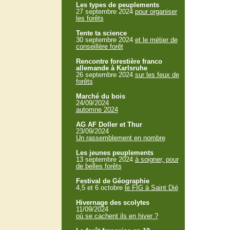
Les types de peuplements
27 septembre 2024
pour organiser
les forêts
Tente ta science
30 septembre 2024
et le métier de
conseillère forêt
Rencontre forestière franco
allemande à Karlsruhe
26 septembre 2024
sur les feux de
forêts
Marché du bois
24/09/2024
automne 2024
AG AF Doller et Thur
23/09/2024
Un rassemblement en nombre
Les jeunes peuplements
13 septembre 2024
à soigner, pour
de belles forêts
Festival de Géographie
4,5 et 6 octobre
le FIG à Saint Dié
Hivernage des scolytes
11/09/2024
où se cachent ils en hiver ?