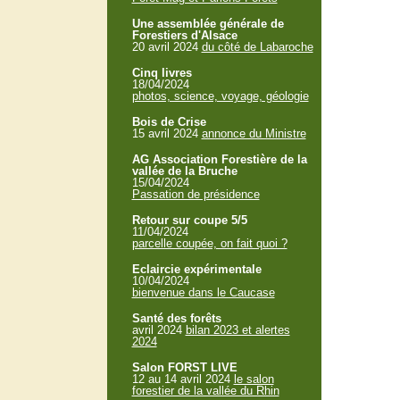
Une assemblée générale de
Forestiers d'Alsace
20 avril 2024
du côté de Labaroche
Cinq livres
18/04/2024
photos, science, voyage, géologie
Bois de Crise
15 avril 2024
annonce du Ministre
AG Association Forestière de la
vallée de la Bruche
15/04/2024
Passation de présidence
Retour sur coupe 5/5
11/04/2024
parcelle coupée, on fait quoi ?
Eclaircie expérimentale
10/04/2024
bienvenue dans le Caucase
Santé des forêts
avril 2024
bilan 2023 et alertes
2024
Salon FORST LIVE
12 au 14 avril 2024
le salon
forestier de la vallée du Rhin