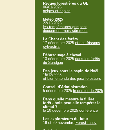
Revues forestières du GE
06/01/2026
neiges et sapins
Meteo 2025
22/12/2025
les températures grimpent
doucement mais sûrement
Le Chant des forêts
17 décembre 2025
et ses frissons
sylvestres
Débusquage à cheval
13 décembre 2025
dans les forêts
du Sundgau
Des jeux sous le sapin de Noël
15/12/2025
et bien entendu des jeux forestiers
Conseil d'Administration
5 décembre 2025
le dernier de 2025
Dans quelle mesure la filière
forêt - bois peut elle tempérer le
climat ?
le 10 décembre 2025
conférence
Les explorateurs du futur
19 et 20 novembre
Forest Innov