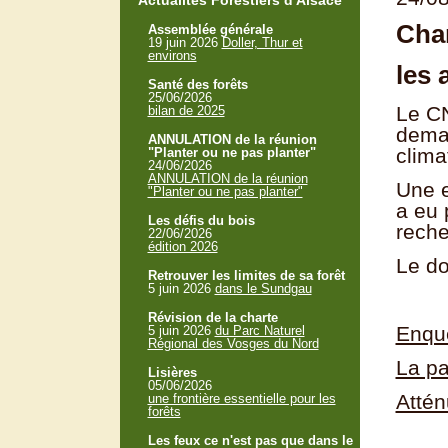
Actualités Forestiers d'Alsace
Cha
Assemblée générale
19 juin 2026
Doller, Thur et
environs
les 
Santé des forêts
25/06/2026
Le CN
bilan de 2025
deman
ANNULATION de la réunion
clima
"Planter ou ne pas planter"
24/06/2026
ANNULATION de la réunion
Une e
"Planter ou ne pas planter"
a eu 
Les défis du bois
reche
22/06/2026
édition 2026
Le do
Retrouver les limites de sa forêt
5 juin 2026
dans le Sundgau
Révision de la charte
Enquê
5 juin 2026
du Parc Naturel
Régional des Vosges du Nord
La pa
Lisières
05/06/2026
Attén
une frontière essentielle pour les
forêts
Les feux ce n'est pas que dans le