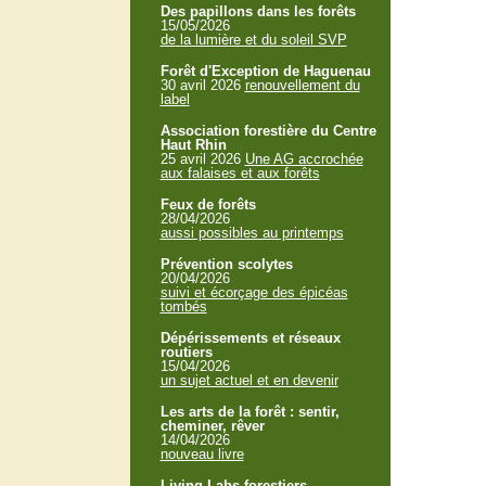
Des papillons dans les forêts
15/05/2026
de la lumière et du soleil SVP
Forêt d'Exception de Haguenau
30 avril 2026
renouvellement du
label
Association forestière du Centre
Haut Rhin
25 avril 2026
Une AG accrochée
aux falaises et aux forêts
Feux de forêts
28/04/2026
aussi possibles au printemps
Prévention scolytes
20/04/2026
suivi et écorçage des épicéas
tombés
Dépérissements et réseaux
routiers
15/04/2026
un sujet actuel et en devenir
Les arts de la forêt : sentir,
cheminer, rêver
14/04/2026
nouveau livre
Living Labs forestiers