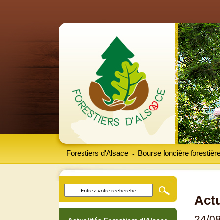
Forestiers d'Alsace
Bourse foncière forestièr
-
Actu
24/0