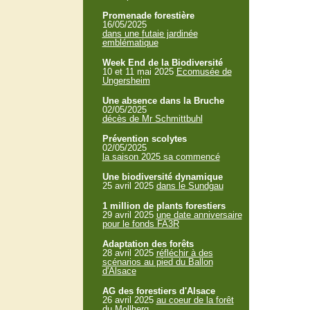
Promenade forestière
16/05/2025
dans une futaie jardinée
emblématique
Week End de la Biodiversité
10 et 11 mai 2025
Ecomusée de
Ungersheim
Une absence dans la Bruche
02/05/2025
décès de Mr Schmittbuhl
Prévention scolytes
02/05/2025
la saison 2025 sa commencé
Une biodiversité dynamique
25 avril 2025
dans le Sundgau
1 million de plants forestiers
29 avril 2025
une date anniversaire
pour le fonds FA3R
Adaptation des forêts
28 avril 2025
réfléchir à des
scénarios au pied du Ballon
d'Alsace
AG des forestiers d'Alsace
26 avril 2025
au coeur de la forêt
du Mollberg