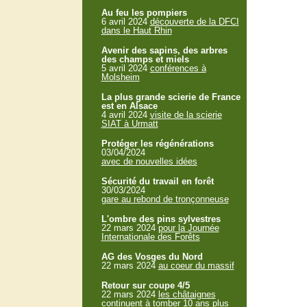
Au feu les pompiers
6 avril 2024
découverte de la DFCI
dans le Haut Rhin
Avenir des sapins, des arbres
des champs et miels
5 avril 2024
conférences à
Molsheim
La plus grande scierie de France
est en Alsace
4 avril 2024
visite de la scierie
SIAT à Urmatt
Protéger les régénérations
03/04/2024
avec de nouvelles idées
Sécurité du travail en forêt
30/03/2024
gare au rebond de tronçonneuse
L'ombre des pins sylvestres
22 mars 2024
pour la Journée
Internationale des Forêts
AG des Vosges du Nord
22 mars 2024
au coeur du massif
Retour sur coupe 4/5
22 mars 2024
les châtaignes
continuent à tomber 10 ans plus