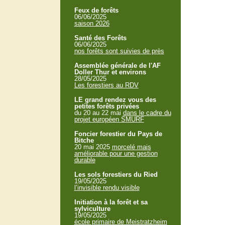
Feux de forêts
06/06/2025
saison 2026
Santé des Forêts
06/06/2025
nos forêts sont suivies de près
Assemblée générale de l'AF
Doller Thur et environs
28/05/2025
Les forestiers au RDV
LE grand rendez vous des
petites forêts privées
du 20 au 22 mai
dans le cadre du
projet européen SMURF
Foncier forestier du Pays de
Bitche
20 mai 2025
morcelé mais
améliorable pour une gestion
durable
Les sols forestiers du Ried
19/05/2025
l’invisible rendu visible
Initiation à la forêt et sa
sylviculture
19/05/2025
école primaire de Meistratzheim