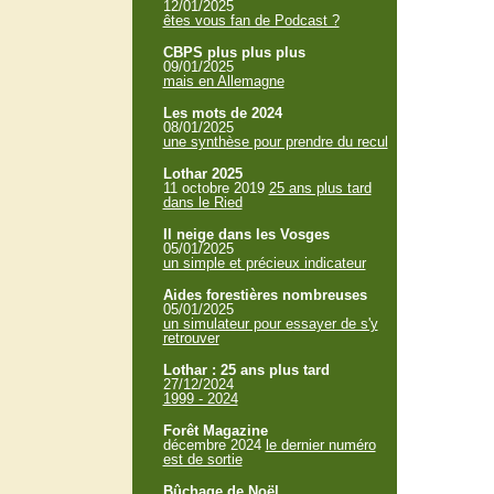
12/01/2025
êtes vous fan de Podcast ?
CBPS plus plus plus
09/01/2025
mais en Allemagne
Les mots de 2024
08/01/2025
une synthèse pour prendre du recul
Lothar 2025
11 octobre 2019
25 ans plus tard
dans le Ried
Il neige dans les Vosges
05/01/2025
un simple et précieux indicateur
Aides forestières nombreuses
05/01/2025
un simulateur pour essayer de s'y
retrouver
Lothar : 25 ans plus tard
27/12/2024
1999 - 2024
Forêt Magazine
décembre 2024
le dernier numéro
est de sortie
Bûchage de Noël