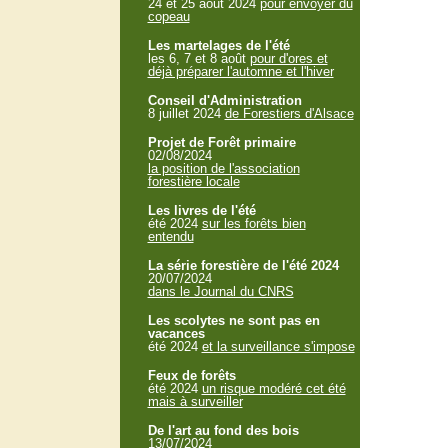
24 et 25 aout 2024
pour envoyer du
copeau
Les martelages de l'été
les 6, 7 et 8 août
pour d'ores et
déjà préparer l'automne et l'hiver
Conseil d'Administration
8 juillet 2024
de Forestiers d'Alsace
Projet de Forêt primaire
02/08/2024
la position de l'association
forestière locale
Les livres de l'été
été 2024
sur les forêts bien
entendu
La série forestière de l'été 2024
20/07/2024
dans le Journal du CNRS
Les scolytes ne sont pas en
vacances
été 2024
et la surveillance s'impose
Feux de forêts
été 2024
un risque modéré cet été
mais à surveiller
De l'art au fond des bois
13/07/2024