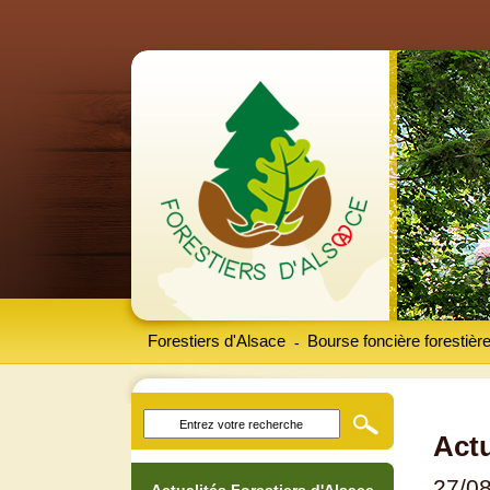
Forestiers d'Alsace
Bourse foncière forestièr
-
Actu
27/0