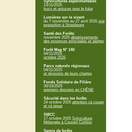
Sylvicultures expérimentales
13/11/2025
trucs et astuces pour le futur
Lumières sur le vivant
du 7 novembre au 27 avril 2026
une
exposition à Strasbourg
Santé des Forêts
novembre 2025
dépérissements
des essences principales et alertes
Forêt Mag N° 140
04/11/2025
octobre 2025
Parcs naturels régionaux
04/11/2025
et révisions de leurs chartes
Fonds Solidaire de Filière
30/10/2025
premiers dossiers en CHÊNE
Sécurité dans les forêts
24 octobre 2025
attention çà coupe
et çà pique
SMCC
17 octobre 2025
Sylviculture
Mélangée à Couvert Continu
Semis de forêts