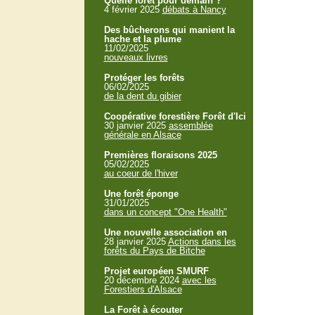
Quelle forêt pour demain ?
4 février 2025
débats à Nancy
Des bûcherons qui manient la
hache et la plume
11/02/2025
nouveaux livres
Protéger les forêts
06/02/2025
de la dent du gibier
Coopérative forestière Forêt d'Ici
30 janvier 2025
assemblée
générale en Alsace
Premières floraisons 2025
05/02/2025
au coeur de l'hiver
Une forêt éponge
31/01/2025
dans un concept "One Health"
Une nouvelle association en
28 janvier 2025
Actions dans les
forêts du Pays de Bitche
Projet européen SMURF
20 décembre 2024
avec les
Forestiers d'Alsace
La Forêt à écouter