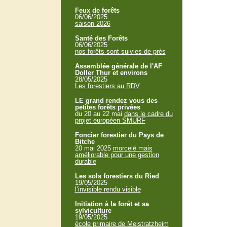
Feux de forêts
06/06/2025
saison 2026
Santé des Forêts
06/06/2025
nos forêts sont suivies de près
Assemblée générale de l'AF
Doller Thur et environs
28/05/2025
Les forestiers au RDV
LE grand rendez vous des
petites forêts privées
du 20 au 22 mai
dans le cadre du
projet européen SMURF
Foncier forestier du Pays de
Bitche
20 mai 2025
morcelé mais
améliorable pour une gestion
durable
Les sols forestiers du Ried
19/05/2025
l’invisible rendu visible
Initiation à la forêt et sa
sylviculture
19/05/2025
école primaire de Meistratzheim