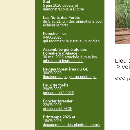
Sud
5 juin 2026
débats et
démonstrations à Bitche
Les Nuits des Forêts
du 5 au 21 juin
des animations pour
éclairer la forêt
Forestier - es
04/06/2026
qui racontent leur travail quotidien
Assemblée générale des
Forestiers d'Alsace
30 mai 2026
attachée à tous les
Lieu 
arbres et à leurs racines
> voi
Revues forestières du GE
30/05/2026
floraison de pages au printemps
<<<
r
Feux de forêts
29/05/2026
préparer l'été 2026
Foncier forestier
22/05/2026
et dispositif ECIF
Printemps 2026 et
18/05/2026
dégagements des plants et semis