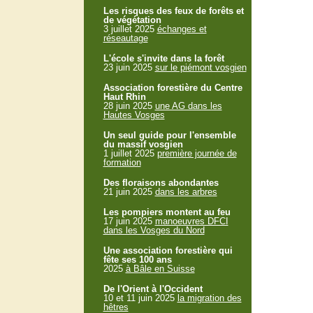
Les risques des feux de forêts et
de végétation
3 juillet 2025
échanges et
réseautage
L'école s'invite dans la forêt
23 juin 2025
sur le piémont vosgien
Association forestière du Centre
Haut Rhin
28 juin 2025
une AG dans les
Hautes Vosges
Un seul guide pour l'ensemble
du massif vosgien
1 juillet 2025
première journée de
formation
Des floraisons abondantes
21 juin 2025
dans les arbres
Les pompiers montent au feu
17 juin 2025
manoeuvres DFCI
dans les Vosges du Nord
Une association forestière qui
fête ses 100 ans
2025
à Bâle en Suisse
De l'Orient à l'Occident
10 et 11 juin 2025
la migration des
hêtres