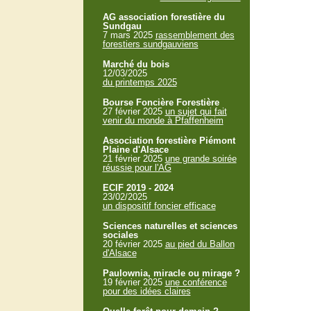
AG association forestière du
Sundgau
7 mars 2025
rassemblement des
forestiers sundgauviens
Marché du bois
12/03/2025
du printemps 2025
Bourse Foncière Forestière
27 février 2025
un sujet qui fait
venir du monde à Pfaffenheim
Association forestière Piémont
Plaine d'Alsace
21 février 2025
une grande soirée
réussie pour l'AG
ECIF 2019 - 2024
23/02/2025
un dispositif foncier efficace
Sciences naturelles et sciences
sociales
20 février 2025
au pied du Ballon
d'Alsace
Paulownia, miracle ou mirage ?
19 février 2025
une conférence
pour des idées claires