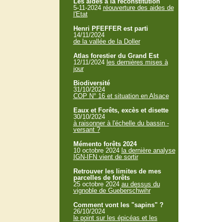
Les aides à la reconstitution
5-11-2024
réouverture des aides de
l'Etat
Henri PFEFFER est parti
14/11/2024
de la vallée de la Doller
Atlas forestier du Grand Est
12/11/2024
les dernières mises à
jour
Biodiversité
31/10/2024
COP N° 16 et situation en Alsace
Eaux et Forêts, excès et disette
30/10/2024
à raisonner à l'échelle du bassin -
versant ?
Mémento forêts 2024
10 octobre 2024
la dernière analyse
IGN-IFN vient de sortir
Retrouver les limites de mes
parcelles de forêts
25 octobre 2024
au dessus du
vignoble de Gueberschwihr
Comment vont les "sapins" ?
26/10/2024
le point sur les épicéas et les