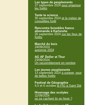
Les types de peuplements
27 septembre 2024
pour organiser
les forêts
Tente ta science
30 septembre 2024
et le métier de
conseillère forêt
Rencontre forestière franco
allemande à Karlsruhe
26 septembre 2024
sur les feux de
forêts
Marché du bois
24/09/2024
automne 2024
AG AF Doller et Thur
23/09/2024
Un rassemblement en nombre
Les jeunes peuplements
13 septembre 2024
à soigner, pour
de belles forêts
Festival de Géographie
4,5 et 6 octobre
le FIG à Saint Dié
Hivernage des scolytes
11/09/2024
où se cachent ils en hiver ?