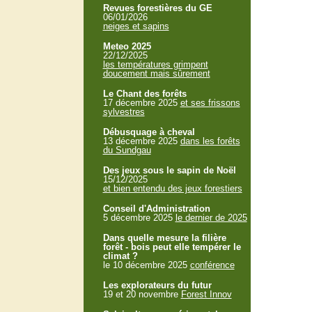
Revues forestières du GE
06/01/2026
neiges et sapins
Meteo 2025
22/12/2025
les températures grimpent
doucement mais sûrement
Le Chant des forêts
17 décembre 2025
et ses frissons
sylvestres
Débusquage à cheval
13 décembre 2025
dans les forêts
du Sundgau
Des jeux sous le sapin de Noël
15/12/2025
et bien entendu des jeux forestiers
Conseil d'Administration
5 décembre 2025
le dernier de 2025
Dans quelle mesure la filière
forêt - bois peut elle tempérer le
climat ?
le 10 décembre 2025
conférence
Les explorateurs du futur
19 et 20 novembre
Forest Innov