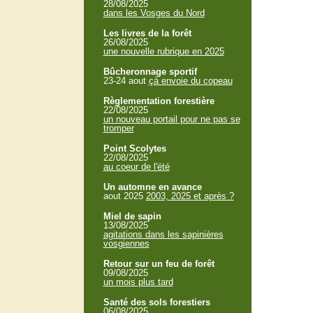
28/08/2025
dans les Vosges du Nord
Les livres de la forêt
26/08/2025
une nouvelle rubrique en 2025
Bûcheronnage sportif
23-24 aout
çà envoie du copeau
Règlementation forestière
22/08/2025
un nouveau portail pour ne pas se
tromper
Point Scolytes
22/08/2025
au coeur de l'été
Un automne en avance
aout 2025
2003, 2025 et après ?
Miel de sapin
13/08/2025
agitations dans les sapinières
vosgiennes
Retour sur un feu de forêt
09/08/2025
un mois plus tard
Santé des sols forestiers
06/08/2025