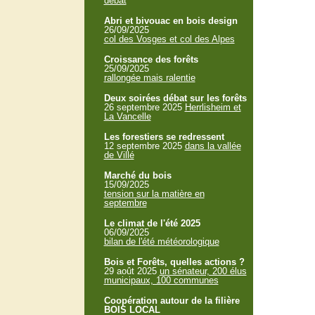
débat
Abri et bivouac en bois design
26/09/2025
col des Vosges et col des Alpes
Croissance des forêts
25/09/2025
rallongée mais ralentie
Deux soirées débat sur les forêts
26 septembre 2025
Herrlisheim et
La Vancelle
Les forestiers se redressent
12 septembre 2025
dans la vallée
de Villé
Marché du bois
15/09/2025
tension sur la matière en
septembre
Le climat de l'été 2025
06/09/2025
bilan de l'été météorologique
Bois et Forêts, quelles actions ?
29 août 2025
un sénateur, 200 élus
municipaux, 100 communes
Coopération autour de la filière
BOIS LOCAL