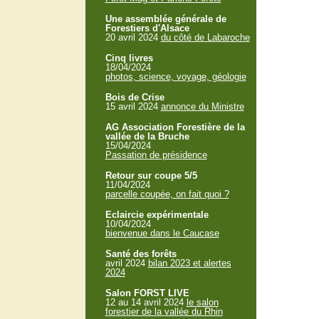
Une assemblée générale de
Forestiers d'Alsace
20 avril 2024
du côté de Labaroche
Cinq livres
18/04/2024
photos, science, voyage, géologie
Bois de Crise
15 avril 2024
annonce du Ministre
AG Association Forestière de la
vallée de la Bruche
15/04/2024
Passation de présidence
Retour sur coupe 5/5
11/04/2024
parcelle coupée, on fait quoi ?
Eclaircie expérimentale
10/04/2024
bienvenue dans le Caucase
Santé des forêts
avril 2024
bilan 2023 et alertes
2024
Salon FORST LIVE
12 au 14 avril 2024
le salon
forestier de la vallée du Rhin