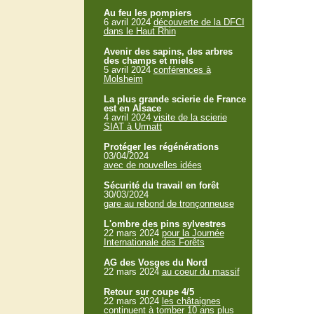
Au feu les pompiers
6 avril 2024
découverte de la DFCI
dans le Haut Rhin
Avenir des sapins, des arbres
des champs et miels
5 avril 2024
conférences à
Molsheim
La plus grande scierie de France
est en Alsace
4 avril 2024
visite de la scierie
SIAT à Urmatt
Protéger les régénérations
03/04/2024
avec de nouvelles idées
Sécurité du travail en forêt
30/03/2024
gare au rebond de tronçonneuse
L'ombre des pins sylvestres
22 mars 2024
pour la Journée
Internationale des Forêts
AG des Vosges du Nord
22 mars 2024
au coeur du massif
Retour sur coupe 4/5
22 mars 2024
les châtaignes
continuent à tomber 10 ans plus