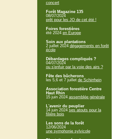
concert
Forêt Magazine 135
08/07/2024
prêt pour les JO de cet été !
Foires forestières
été 2024
en Europe
Soin aux plantations
2 juillet 2024
dégagements en forêt
école
Débardages compliqués ?
04/07/2024
ou s'enfuir par la voie des airs ?
Fête des bûcherons
les 5,6 et 7 juillet
de Schirrhein
Association forestière Centre
Haut Rhin
15 juin 2024
assemblée générale
L'avenir du peuplier
14 juin 2024
ses atouts pour la
filière bois
Les sons de la forêt
12/06/2024
une symphonie sylvicole