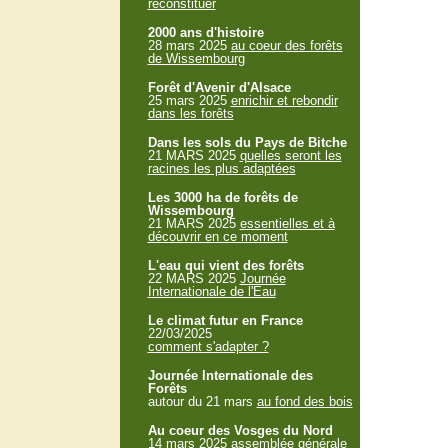
reconstituer
2000 ans d'histoire
28 mars 2025
au coeur des forêts
de Wissembourg
Forêt d'Avenir d'Alsace
25 mars 2025
enrichir et rebondir
dans les forêts
Dans les sols du Pays de Bitche
21 MARS 2025
quelles seront les
racines les plus adaptées
Les 3000 ha de forêts de
Wissembourg
21 MARS 2025
essentielles et à
découvrir en ce moment
L'eau qui vient des forêts
22 MARS 2025
Journée
Internationale de l'Eau
Le climat futur en France
22/03/2025
comment s'adapter ?
Journée Internationale des
Forêts
autour du 21 mars
au fond des bois
Au coeur des Vosges du Nord
14 mars 2025
assemblée générale