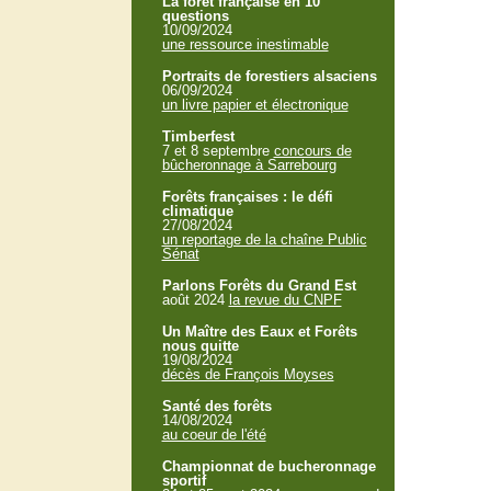
La forêt française en 10
questions
10/09/2024
une ressource inestimable
Portraits de forestiers alsaciens
06/09/2024
un livre papier et électronique
Timberfest
7 et 8 septembre
concours de
bûcheronnage à Sarrebourg
Forêts françaises : le défi
climatique
27/08/2024
un reportage de la chaîne Public
Sénat
Parlons Forêts du Grand Est
août 2024
la revue du CNPF
Un Maître des Eaux et Forêts
nous quitte
19/08/2024
décès de François Moyses
Santé des forêts
14/08/2024
au coeur de l'été
Championnat de bucheronnage
sportif