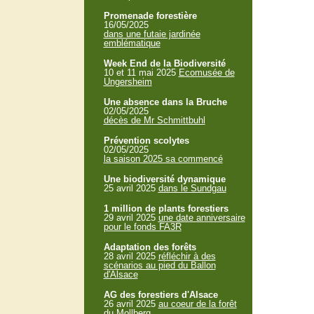
Promenade forestière
16/05/2025
dans une futaie jardinée
emblématique
Week End de la Biodiversité
10 et 11 mai 2025
Ecomusée de
Ungersheim
Une absence dans la Bruche
02/05/2025
décès de Mr Schmittbuhl
Prévention scolytes
02/05/2025
la saison 2025 sa commencé
Une biodiversité dynamique
25 avril 2025
dans le Sundgau
1 million de plants forestiers
29 avril 2025
une date anniversaire
pour le fonds FA3R
Adaptation des forêts
28 avril 2025
réfléchir à des
scénarios au pied du Ballon
d'Alsace
AG des forestiers d'Alsace
26 avril 2025
au coeur de la forêt
du Mollberg