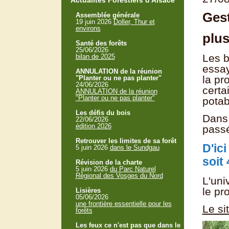
Actualités Forestiers d'Alsace
Gest
Assemblée générale
19 juin 2026
Doller, Thur et
environs
plus
Santé des forêts
25/06/2026
Les b
bilan de 2025
essay
ANNULATION de la réunion
la pr
"Planter ou ne pas planter"
24/06/2026
certa
ANNULATION de la réunion
"Planter ou ne pas planter"
potab
Les défis du bois
Dans 
22/06/2026
édition 2026
passé
Retrouver les limites de sa forêt
D'ic
5 juin 2026
dans le Sundgau
soit 
Révision de la charte
5 juin 2026
du Parc Naturel
Régional des Vosges du Nord
L'uni
le pr
Lisières
05/06/2026
une frontière essentielle pour les
Le si
forêts
Les feux ce n'est pas que dans le