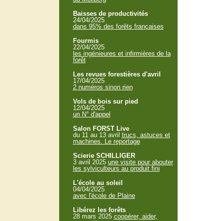
Baisses de productivités
24/04/2025
dans 95% des forêts françaises
Fourmis
22/04/2025
les ingénieures et infirmières de la
forêt
Les revues forestières d'avril
17/04/2025
2 numéros sinon rien
Vols de bois sur pied
12/04/2025
un N° d'appel
Salon FORST Live
du 11 au 13 avril
trucs, astuces et
machines. Le reportage
Scierie SCHILLIGER
3 avril 2025
une visite pour abouter
les sylviculteurs au produit fini
L'école au soleil
04/04/2025
avec l'école de Plaine
Libérez les forêts
28 mars 2025
coopérer, aider,