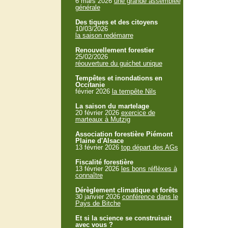
6 mars 2026
une grande assemblée
générale
Des tiques et des citoyens
10/03/2026
la saison redémarre
Renouvellement forestier
25/02/2026
réouverture du guichet unique
Tempêtes et inondations en
Occitanie
février 2026
la tempête Nils
La saison du martelage
20 février 2026
exercice de
marteaux à Mutzig
Association forestière Piémont
Plaine d'Alsace
13 février 2026
top départ des AGs
Fiscalité forestière
13 février 2026
les bons réflèxes à
connaître
Dérèglement climatique et forêts
30 janvier 2026
conférence dans le
Pays de Bitche
Et si la science se construisait
avec vous ?