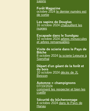
sapins
Forêt Magazine
octobre 2024
le dernier numéro est
de sortie
Les sapins de Douglas
16 octobre 2024
chatouillent les
nuages
Escapade dans le Sundgau
12 octobre 2024
arbres minuscules
et arbres remarquables
Visite de scierie dans le Pays de
Bitche
8 octobre 2024
la scierie Lejeune à
Siersthal
Départ d'un géant de la forêt et
du bois
10 octobre 2024
décès de JL
Besson
Automne = champignons
07/10/2024
comment les respecter et bien les
cueillir
Sécurité du bûcheronnage
4 octobre 2024
dans le Pays de
Hanau