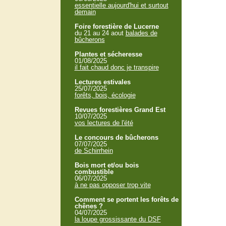
essentielle aujourd'hui et surtout
demain
Foire forestière de Lucerne
du 21 au 24 aout
balades de
bûcherons
Plantes et sécheresse
01/08/2025
il fait chaud donc je transpire
Lectures estivales
25/07/2025
forêts, bois, écologie
Revues forestières Grand Est
10/07/2025
vos lectures de l'été
Le concours de bûcherons
07/07/2025
de Schirrhein
Bois mort et/ou bois
combustible
06/07/2025
à ne pas opposer trop vite
Comment se portent les forêts de
chênes ?
04/07/2025
la loupe grossissante du DSF