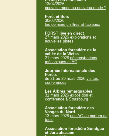
13/04/2026
nouvelle mode ou nouveau mode ?
Forêt et Bois
30/03/2026
les derniers chiffres et tableaux
FORST live en direct
27 mars 2026
explorations et
nouvelles pistes
Association forestière de la
vallée de la Weiss
21 mars 2026
démonstrations
mécaniques et AG
Journée Internationale des
Forêts
du 21 au 29 mars 2026
visites,
conférences
Les Arbres remarquables
31 mars 2026
exposition et
conférence à Strasbourg
Association forestière des
Vosges du Nord
13 mars 2026
une AG au parfum de
tanin
Association forestière Sundgau
et Jura alsacien