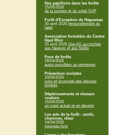
Des papillons dans les forêts
15/05/2026
de la lumière et du soleil SVP
Forêt d'Exception de Haguenau
30 avril 2026
renouvellement du
label
Association forestière du Centre
Haut Rhin
25 avril 2026
Une AG accrochée
aux falaises et aux forêts
Feux de forêts
28/04/2026
aussi possibles au printemps
Prévention scolytes
20/04/2026
suivi et écorçage des épicéas
tombés
Dépérissements et réseaux
routiers
15/04/2026
un sujet actuel et en devenir
Les arts de la forêt : sentir,
cheminer, rêver
14/04/2026
nouveau livre
Living Labs forestiers