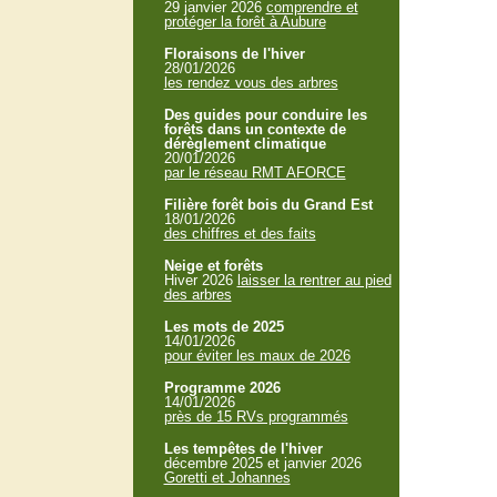
29 janvier 2026
comprendre et
protéger la forêt à Aubure
Floraisons de l'hiver
28/01/2026
les rendez vous des arbres
Des guides pour conduire les
forêts dans un contexte de
dérèglement climatique
20/01/2026
par le réseau RMT AFORCE
Filière forêt bois du Grand Est
18/01/2026
des chiffres et des faits
Neige et forêts
Hiver 2026
laisser la rentrer au pied
des arbres
Les mots de 2025
14/01/2026
pour éviter les maux de 2026
Programme 2026
14/01/2026
près de 15 RVs programmés
Les tempêtes de l'hiver
décembre 2025 et janvier 2026
Goretti et Johannes