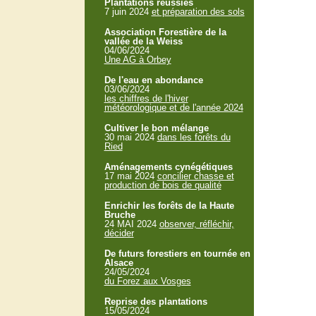
Plantations réussies
7 juin 2024
et préparation des sols
Association Forestière de la
vallée de la Weiss
04/06/2024
Une AG à Orbey
De l'eau en abondance
03/06/2024
les chiffres de l'hiver
météorologique et de l'année 2024
Cultiver le bon mélange
30 mai 2024
dans les forêts du
Ried
Aménagements cynégétiques
17 mai 2024
concilier chasse et
production de bois de qualité
Enrichir les forêts de la Haute
Bruche
24 MAI 2024
observer, réfléchir,
décider
De futurs forestiers en tournée en
Alsace
24/05/2024
du Forez aux Vosges
Reprise des plantations
15/05/2024