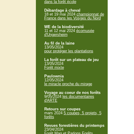
dans la forêt école
Débardage à cheval
18 et 19 mai 2024
championnat de
France dans les Vosges du Nord
WE de la biodiversité
11 et 12 mai 2024
écomusée
d'Ungersheim
Au fil de la laine
13/05/2024
pour protéger les plantations
La forêt sur un plateau de jeu
13/05/2024
Forêt mixte
Paulownia
12/05/2024
le miracle proche du mirage
Voyage au coeur de nos forêts
9/05/2024
les documentaires
d'ARTE
Retours sur coupes
mars 2024
5 coupes, 5 projets, 5
forêts
Revues forestières du printemps
23/04/2024
Forêt Mag et Parlons Forêts