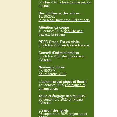
octobre 2025
à faire tomber au bon
endroit
Des chiffres et des arbres
15/10/2025
le nouveau mémento IFN est sorti
Attention çà coupe
10 octobre 2025
sécurité des
travaux forestiers
PEFC Grand Est en visite
6 octobre 2025
en Alsace bossue
Conseil d'Administration
3 octobre 2025
des Forestiers
d'Alsace
Nouveaux livres
08/10/2025
de l'automne 2025
L'automne qui pique et fleurit
1er octobre 2025
châtaignes et
champignons
Taille et élagage des feuillus
26 septembre 2025
en Plaine
d'Alsace
L'espoir des forêts
26 septembre 2025
projection et