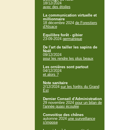
18/12/2024
avec des étoiles
La communication virtuelle et
millionnaire
18 décembre 2024
de Forestiers
d'Alsace
Equilibre forêt - gibier
23-09-2024
germanique
De l'art de tailler les sapins de
Noël
09/12/2024
pour les rendre les plus beaux
Les ornières sont partout
04/12/2024
et alors ?
Note sanitaire
2/12/2024
sur les forêts du Grand
Est
Dernier Conseil d'Administration
29 novembre 2024
pour un bilan de
l'année quasi écoulée
Convoitise des chênes
automne 2024
une surveillance
s'impose