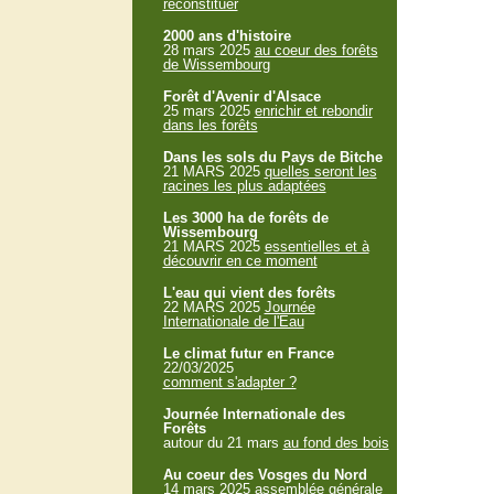
reconstituer
2000 ans d'histoire
28 mars 2025
au coeur des forêts
de Wissembourg
Forêt d'Avenir d'Alsace
25 mars 2025
enrichir et rebondir
dans les forêts
Dans les sols du Pays de Bitche
21 MARS 2025
quelles seront les
racines les plus adaptées
Les 3000 ha de forêts de
Wissembourg
21 MARS 2025
essentielles et à
découvrir en ce moment
L'eau qui vient des forêts
22 MARS 2025
Journée
Internationale de l'Eau
Le climat futur en France
22/03/2025
comment s'adapter ?
Journée Internationale des
Forêts
autour du 21 mars
au fond des bois
Au coeur des Vosges du Nord
14 mars 2025
assemblée générale