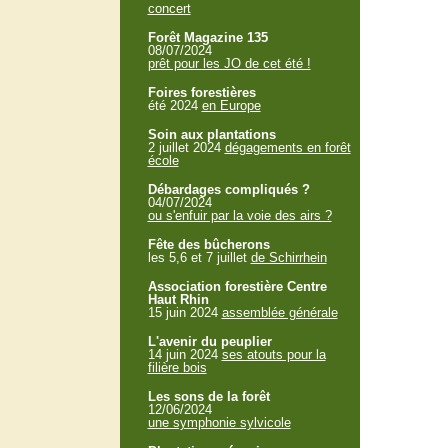
concert
Forêt Magazine 135
08/07/2024
prêt pour les JO de cet été !
Foires forestières
été 2024
en Europe
Soin aux plantations
2 juillet 2024
dégagements en forêt
école
Débardages compliqués ?
04/07/2024
ou s'enfuir par la voie des airs ?
Fête des bûcherons
les 5,6 et 7 juillet
de Schirrhein
Association forestière Centre
Haut Rhin
15 juin 2024
assemblée générale
L'avenir du peuplier
14 juin 2024
ses atouts pour la
filière bois
Les sons de la forêt
12/06/2024
une symphonie sylvicole