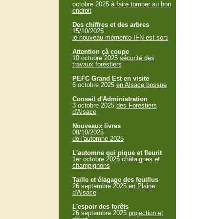
octobre 2025
à faire tomber au bon
endroit
Des chiffres et des arbres
15/10/2025
le nouveau mémento IFN est sorti
Attention çà coupe
10 octobre 2025
sécurité des
travaux forestiers
PEFC Grand Est en visite
6 octobre 2025
en Alsace bossue
Conseil d'Administration
3 octobre 2025
des Forestiers
d'Alsace
Nouveaux livres
08/10/2025
de l'automne 2025
L'automne qui pique et fleurit
1er octobre 2025
châtaignes et
champignons
Taille et élagage des feuillus
26 septembre 2025
en Plaine
d'Alsace
L'espoir des forêts
26 septembre 2025
projection et