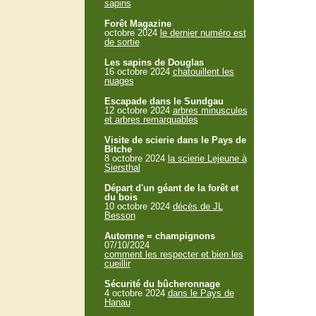
sapins
Forêt Magazine
octobre 2024
le dernier numéro est
de sortie
Les sapins de Douglas
16 octobre 2024
chatouillent les
nuages
Escapade dans le Sundgau
12 octobre 2024
arbres minuscules
et arbres remarquables
Visite de scierie dans le Pays de
Bitche
8 octobre 2024
la scierie Lejeune à
Siersthal
Départ d'un géant de la forêt et
du bois
10 octobre 2024
décès de JL
Besson
Automne = champignons
07/10/2024
comment les respecter et bien les
cueillir
Sécurité du bûcheronnage
4 octobre 2024
dans le Pays de
Hanau