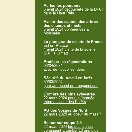
Au feu les pompiers
6 avril 2024
découverte de la DFCI
dans le Haut Rhin
Avenir des sapins, des arbres
des champs et miels
5 avril 2024
conférences à
Molsheim
La plus grande scierie de France
est en Alsace
4 avril 2024
visite de la scierie
SIAT à Urmatt
Protéger les régénérations
03/04/2024
avec de nouvelles idées
Sécurité du travail en forêt
30/03/2024
gare au rebond de tronçonneuse
L'ombre des pins sylvestres
22 mars 2024
pour la Journée
Internationale des Forêts
AG des Vosges du Nord
22 mars 2024
au coeur du massif
Retour sur coupe 4/5
22 mars 2024
les châtaignes
continuent à tomber 10 ans plus