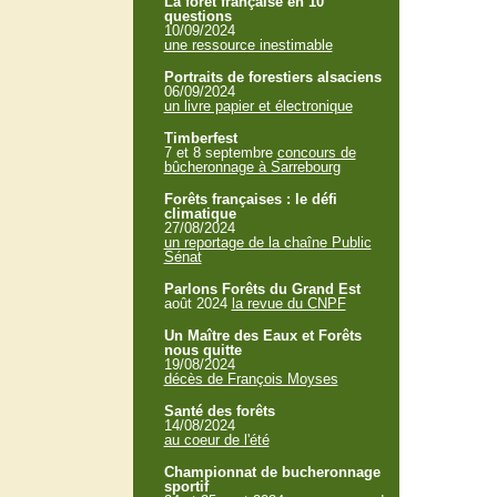
La forêt française en 10
questions
10/09/2024
une ressource inestimable
Portraits de forestiers alsaciens
06/09/2024
un livre papier et électronique
Timberfest
7 et 8 septembre
concours de
bûcheronnage à Sarrebourg
Forêts françaises : le défi
climatique
27/08/2024
un reportage de la chaîne Public
Sénat
Parlons Forêts du Grand Est
août 2024
la revue du CNPF
Un Maître des Eaux et Forêts
nous quitte
19/08/2024
décès de François Moyses
Santé des forêts
14/08/2024
au coeur de l'été
Championnat de bucheronnage
sportif