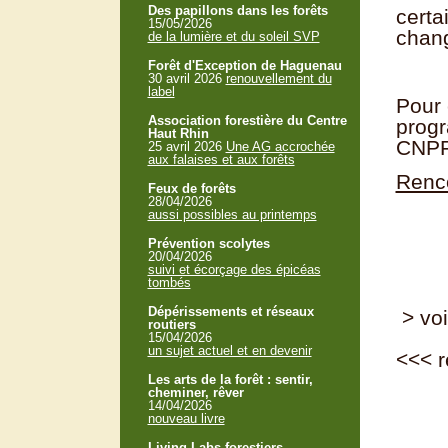
Des papillons dans les forêts
certa
15/05/2026
chang
de la lumière et du soleil SVP
Forêt d'Exception de Haguenau
30 avril 2026
renouvellement du
label
Pour 
Association forestière du Centre
prog
Haut Rhin
CNP
25 avril 2026
Une AG accrochée
aux falaises et aux forêts
Renc
Feux de forêts
28/04/2026
aussi possibles au printemps
Prévention scolytes
20/04/2026
suivi et écorçage des épicéas
tombés
Dépérissements et réseaux
> voi
routiers
15/04/2026
un sujet actuel et en devenir
<<<
r
Les arts de la forêt : sentir,
cheminer, rêver
14/04/2026
nouveau livre
Living Labs forestiers