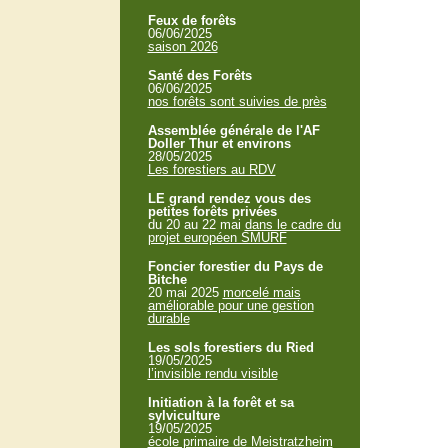
Feux de forêts
06/06/2025
saison 2026
Santé des Forêts
06/06/2025
nos forêts sont suivies de près
Assemblée générale de l'AF
Doller Thur et environs
28/05/2025
Les forestiers au RDV
LE grand rendez vous des
petites forêts privées
du 20 au 22 mai
dans le cadre du
projet européen SMURF
Foncier forestier du Pays de
Bitche
20 mai 2025
morcelé mais
améliorable pour une gestion
durable
Les sols forestiers du Ried
19/05/2025
l’invisible rendu visible
Initiation à la forêt et sa
sylviculture
19/05/2025
école primaire de Meistratzheim