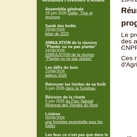
Actualités Forestiers d'Alsace
Réun
Assemblée générale
19 juin 2026
Doller, Thur et
environs
pro
Santé des forêts
25/06/2026
Le pr
bilan de 2025
des a
ANNULATION de la réunion
CNPF
"Planter ou ne pas planter"
24/06/2026
ANNULATION de la réunion
Ces r
"Planter ou ne pas planter"
d'Agr
Les défis du bois
22/06/2026
édition 2026
Retrouver les limites de sa forêt
5 juin 2026
dans le Sundgau
Révision de la charte
5 juin 2026
du Parc Naturel
Régional des Vosges du Nord
Lisières
05/06/2026
une frontière essentielle pour les
forêts
Les feux ce n'est pas que dans le