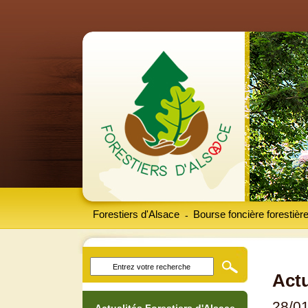
Forestiers d'Alsace
Bourse foncière forestièr
-
Actu
28/0