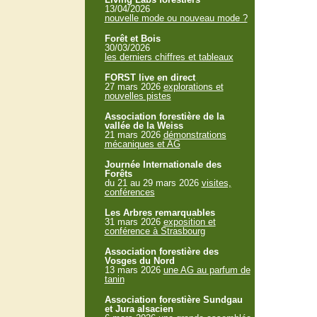
13/04/2026
nouvelle mode ou nouveau mode ?
Forêt et Bois
30/03/2026
les derniers chiffres et tableaux
FORST live en direct
27 mars 2026
explorations et
nouvelles pistes
Association forestière de la
vallée de la Weiss
21 mars 2026
démonstrations
mécaniques et AG
Journée Internationale des
Forêts
du 21 au 29 mars 2026
visites,
conférences
Les Arbres remarquables
31 mars 2026
exposition et
conférence à Strasbourg
Association forestière des
Vosges du Nord
13 mars 2026
une AG au parfum de
tanin
Association forestière Sundgau
et Jura alsacien