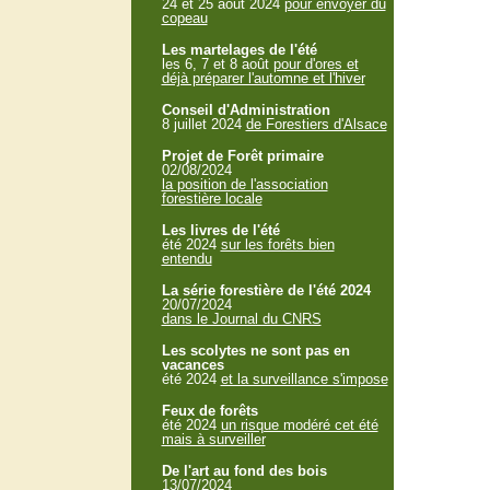
24 et 25 aout 2024
pour envoyer du
copeau
Les martelages de l'été
les 6, 7 et 8 août
pour d'ores et
déjà préparer l'automne et l'hiver
Conseil d'Administration
8 juillet 2024
de Forestiers d'Alsace
Projet de Forêt primaire
02/08/2024
la position de l'association
forestière locale
Les livres de l'été
été 2024
sur les forêts bien
entendu
La série forestière de l'été 2024
20/07/2024
dans le Journal du CNRS
Les scolytes ne sont pas en
vacances
été 2024
et la surveillance s'impose
Feux de forêts
été 2024
un risque modéré cet été
mais à surveiller
De l'art au fond des bois
13/07/2024