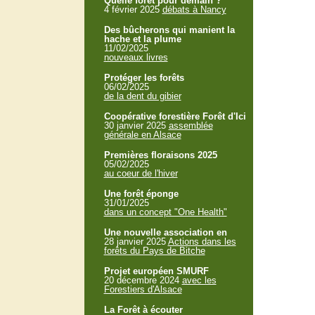
Quelle forêt pour demain ?
4 février 2025
débats à Nancy
Des bûcherons qui manient la
hache et la plume
11/02/2025
nouveaux livres
Protéger les forêts
06/02/2025
de la dent du gibier
Coopérative forestière Forêt d'Ici
30 janvier 2025
assemblée
générale en Alsace
Premières floraisons 2025
05/02/2025
au coeur de l'hiver
Une forêt éponge
31/01/2025
dans un concept "One Health"
Une nouvelle association en
28 janvier 2025
Actions dans les
forêts du Pays de Bitche
Projet européen SMURF
20 décembre 2024
avec les
Forestiers d'Alsace
La Forêt à écouter