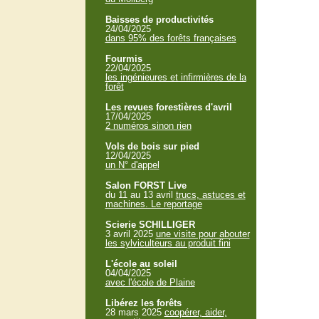
Baisses de productivités
24/04/2025
dans 95% des forêts françaises
Fourmis
22/04/2025
les ingénieures et infirmières de la
forêt
Les revues forestières d'avril
17/04/2025
2 numéros sinon rien
Vols de bois sur pied
12/04/2025
un N° d'appel
Salon FORST Live
du 11 au 13 avril
trucs, astuces et
machines. Le reportage
Scierie SCHILLIGER
3 avril 2025
une visite pour abouter
les sylviculteurs au produit fini
L'école au soleil
04/04/2025
avec l'école de Plaine
Libérez les forêts
28 mars 2025
coopérer, aider,