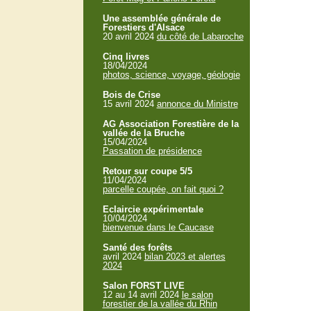
Une assemblée générale de
Forestiers d'Alsace
20 avril 2024
du côté de Labaroche
Cinq livres
18/04/2024
photos, science, voyage, géologie
Bois de Crise
15 avril 2024
annonce du Ministre
AG Association Forestière de la
vallée de la Bruche
15/04/2024
Passation de présidence
Retour sur coupe 5/5
11/04/2024
parcelle coupée, on fait quoi ?
Eclaircie expérimentale
10/04/2024
bienvenue dans le Caucase
Santé des forêts
avril 2024
bilan 2023 et alertes
2024
Salon FORST LIVE
12 au 14 avril 2024
le salon
forestier de la vallée du Rhin