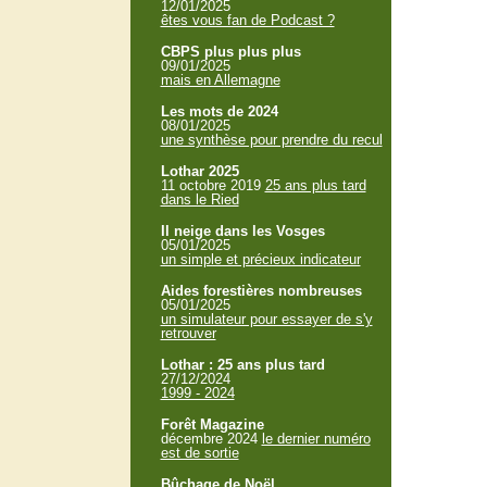
12/01/2025
êtes vous fan de Podcast ?
CBPS plus plus plus
09/01/2025
mais en Allemagne
Les mots de 2024
08/01/2025
une synthèse pour prendre du recul
Lothar 2025
11 octobre 2019
25 ans plus tard
dans le Ried
Il neige dans les Vosges
05/01/2025
un simple et précieux indicateur
Aides forestières nombreuses
05/01/2025
un simulateur pour essayer de s'y
retrouver
Lothar : 25 ans plus tard
27/12/2024
1999 - 2024
Forêt Magazine
décembre 2024
le dernier numéro
est de sortie
Bûchage de Noël