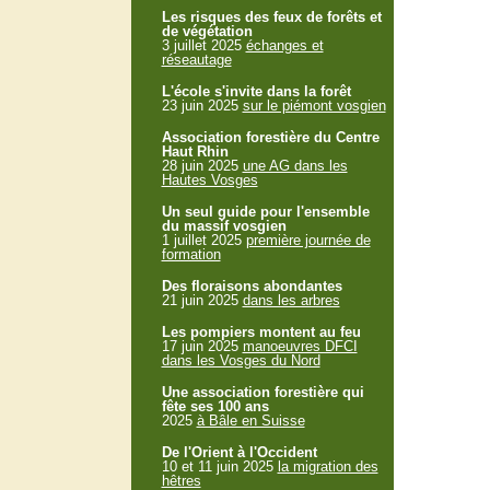
Les risques des feux de forêts et
de végétation
3 juillet 2025
échanges et
réseautage
L'école s'invite dans la forêt
23 juin 2025
sur le piémont vosgien
Association forestière du Centre
Haut Rhin
28 juin 2025
une AG dans les
Hautes Vosges
Un seul guide pour l'ensemble
du massif vosgien
1 juillet 2025
première journée de
formation
Des floraisons abondantes
21 juin 2025
dans les arbres
Les pompiers montent au feu
17 juin 2025
manoeuvres DFCI
dans les Vosges du Nord
Une association forestière qui
fête ses 100 ans
2025
à Bâle en Suisse
De l'Orient à l'Occident
10 et 11 juin 2025
la migration des
hêtres