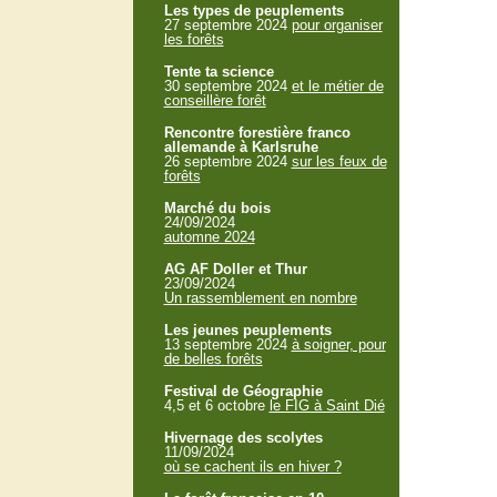
Les types de peuplements
27 septembre 2024
pour organiser
les forêts
Tente ta science
30 septembre 2024
et le métier de
conseillère forêt
Rencontre forestière franco
allemande à Karlsruhe
26 septembre 2024
sur les feux de
forêts
Marché du bois
24/09/2024
automne 2024
AG AF Doller et Thur
23/09/2024
Un rassemblement en nombre
Les jeunes peuplements
13 septembre 2024
à soigner, pour
de belles forêts
Festival de Géographie
4,5 et 6 octobre
le FIG à Saint Dié
Hivernage des scolytes
11/09/2024
où se cachent ils en hiver ?