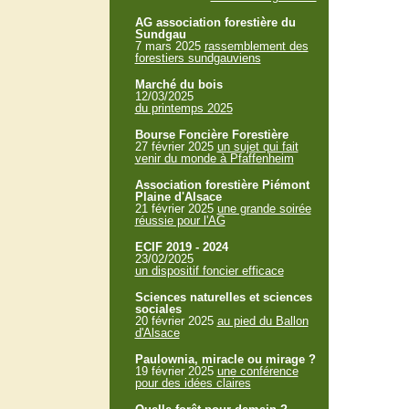
AG association forestière du
Sundgau
7 mars 2025
rassemblement des
forestiers sundgauviens
Marché du bois
12/03/2025
du printemps 2025
Bourse Foncière Forestière
27 février 2025
un sujet qui fait
venir du monde à Pfaffenheim
Association forestière Piémont
Plaine d'Alsace
21 février 2025
une grande soirée
réussie pour l'AG
ECIF 2019 - 2024
23/02/2025
un dispositif foncier efficace
Sciences naturelles et sciences
sociales
20 février 2025
au pied du Ballon
d'Alsace
Paulownia, miracle ou mirage ?
19 février 2025
une conférence
pour des idées claires