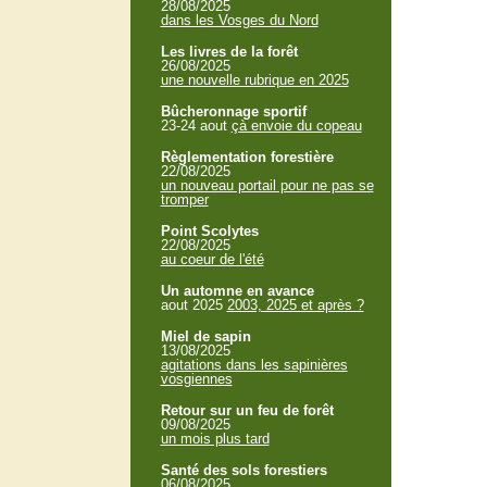
28/08/2025
dans les Vosges du Nord
Les livres de la forêt
26/08/2025
une nouvelle rubrique en 2025
Bûcheronnage sportif
23-24 aout
çà envoie du copeau
Règlementation forestière
22/08/2025
un nouveau portail pour ne pas se
tromper
Point Scolytes
22/08/2025
au coeur de l'été
Un automne en avance
aout 2025
2003, 2025 et après ?
Miel de sapin
13/08/2025
agitations dans les sapinières
vosgiennes
Retour sur un feu de forêt
09/08/2025
un mois plus tard
Santé des sols forestiers
06/08/2025