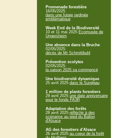
Promenade forestière
16/05/2025
dans une futaie jardinée
emblématique
Week End de la Biodiversité
10 et 11 mai 2025
Ecomusée de
Ungersheim
Une absence dans la Bruche
02/05/2025
décès de Mr Schmittbuhl
Prévention scolytes
02/05/2025
la saison 2025 sa commencé
Une biodiversité dynamique
25 avril 2025
dans le Sundgau
1 million de plants forestiers
29 avril 2025
une date anniversaire
pour le fonds FA3R
Adaptation des forêts
28 avril 2025
réfléchir à des
scénarios au pied du Ballon
d'Alsace
AG des forestiers d'Alsace
26 avril 2025
au coeur de la forêt
du Mollberg