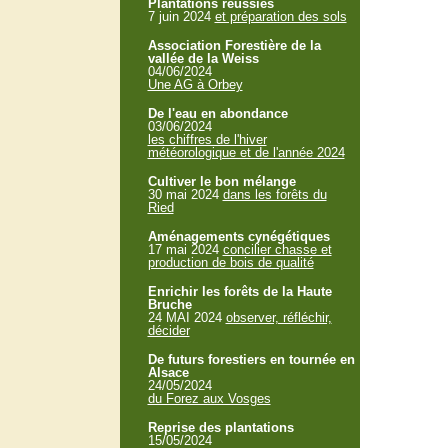
Plantations réussies
7 juin 2024
et préparation des sols
Association Forestière de la
vallée de la Weiss
04/06/2024
Une AG à Orbey
De l'eau en abondance
03/06/2024
les chiffres de l'hiver
météorologique et de l'année 2024
Cultiver le bon mélange
30 mai 2024
dans les forêts du
Ried
Aménagements cynégétiques
17 mai 2024
concilier chasse et
production de bois de qualité
Enrichir les forêts de la Haute
Bruche
24 MAI 2024
observer, réfléchir,
décider
De futurs forestiers en tournée en
Alsace
24/05/2024
du Forez aux Vosges
Reprise des plantations
15/05/2024