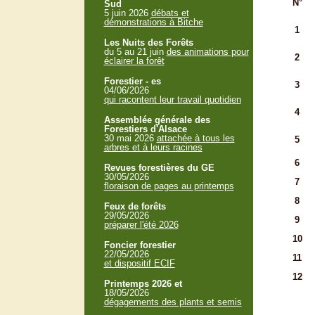
N°
Sud
5 juin 2026
débats et
démonstrations à Bitche
1
Les Nuits des Forêts
du 5 au 21 juin
des animations pour
2
éclairer la forêt
Forestier - es
3
04/06/2026
qui racontent leur travail quotidien
4
Assemblée générale des
Forestiers d'Alsace
30 mai 2026
attachée à tous les
5
arbres et à leurs racines
6
Revues forestières du GE
30/05/2026
7
floraison de pages au printemps
8
Feux de forêts
29/05/2026
9
préparer l'été 2026
10
Foncier forestier
22/05/2026
11
et dispositif ECIF
12
Printemps 2026 et
18/05/2026
dégagements des plants et semis