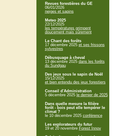
Revues forestières du GE
06/01/2026
neiges et sapins
Meteo 2025
22/12/2025
les températures grimpent
doucement mais sûrement
Le Chant des forêts
17 décembre 2025
et ses frissons
sylvestres
Débusquage à cheval
13 décembre 2025
dans les forêts
du Sundgau
Des jeux sous le sapin de Noël
15/12/2025
et bien entendu des jeux forestiers
Conseil d'Administration
5 décembre 2025
le dernier de 2025
Dans quelle mesure la filière
forêt - bois peut elle tempérer le
climat ?
le 10 décembre 2025
conférence
Les explorateurs du futur
19 et 20 novembre
Forest Innov