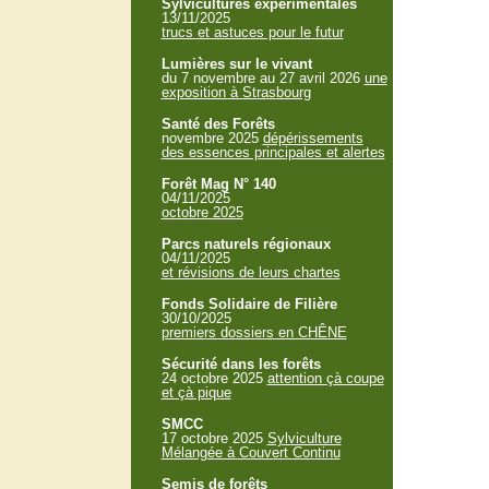
Sylvicultures expérimentales
13/11/2025
trucs et astuces pour le futur
Lumières sur le vivant
du 7 novembre au 27 avril 2026
une
exposition à Strasbourg
Santé des Forêts
novembre 2025
dépérissements
des essences principales et alertes
Forêt Mag N° 140
04/11/2025
octobre 2025
Parcs naturels régionaux
04/11/2025
et révisions de leurs chartes
Fonds Solidaire de Filière
30/10/2025
premiers dossiers en CHÊNE
Sécurité dans les forêts
24 octobre 2025
attention çà coupe
et çà pique
SMCC
17 octobre 2025
Sylviculture
Mélangée à Couvert Continu
Semis de forêts