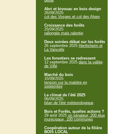
débat
Abri et bivouac en bois design
26/09/2025
col des Vosges et col des Alpes
Croissance des forêts
25/09/2025
rallongée mais ralentie
Deux soirées débat sur les forêts
26 septembre 2025
Herrlisheim et
La Vancelle
Les forestiers se redressent
12 septembre 2025
dans la vallée
de Villé
Marché du bois
15/09/2025
tension sur la matière en
septembre
Le climat de l'été 2025
06/09/2025
bilan de l'été météorologique
Bois et Forêts, quelles actions ?
29 août 2025
un sénateur, 200 élus
municipaux, 100 communes
Coopération autour de la filière
BOIS LOCAL