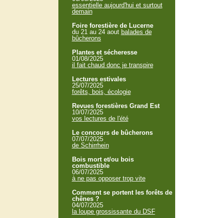
essentielle aujourd'hui et surtout
demain
Foire forestière de Lucerne
du 21 au 24 aout
balades de
bûcherons
Plantes et sécheresse
01/08/2025
il fait chaud donc je transpire
Lectures estivales
25/07/2025
forêts, bois, écologie
Revues forestières Grand Est
10/07/2025
vos lectures de l'été
Le concours de bûcherons
07/07/2025
de Schirrhein
Bois mort et/ou bois
combustible
06/07/2025
à ne pas opposer trop vite
Comment se portent les forêts de
chênes ?
04/07/2025
la loupe grossissante du DSF