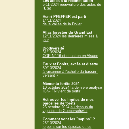
Les aides à la reconstitution
5-11-2024
réouverture des aides de
l'Etat
Henri PFEFFER est parti
14/11/2024
de la vallée de la Doller
Atlas forestier du Grand Est
12/11/2024
les dernières mises à
jour
Biodiversité
31/10/2024
COP N° 16 et situation en Alsace
Eaux et Forêts, excès et disette
30/10/2024
à raisonner à l'échelle du bassin -
versant ?
Mémento forêts 2024
10 octobre 2024
la dernière analyse
IGN-IFN vient de sortir
Retrouver les limites de mes
parcelles de forêts
25 octobre 2024
au dessus du
vignoble de Gueberschwihr
Comment vont les "sapins" ?
26/10/2024
le point sur les épicéas et les