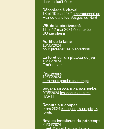
dans la forêt école
Débardage à cheval
18 et 19 mai 2024
championnat de
France dans les Vosges du Nord
WE de la biodiversité
11 et 12 mai 2024
écomusée
d'Ungersheim
Au fil de la laine
13/05/2024
pour protéger les plantations
La forêt sur un plateau de jeu
13/05/2024
Forêt mixte
Paulownia
12/05/2024
le miracle proche du mirage
Voyage au coeur de nos forêts
9/05/2024
les documentaires
d'ARTE
Retours sur coupes
mars 2024
5 coupes, 5 projets, 5
forêts
Revues forestières du printemps
23/04/2024
Forêt Mag et Parlons Forêts