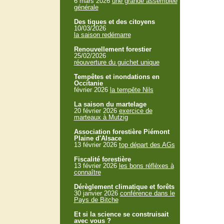
6 mars 2026
une grande assemblée
générale
Des tiques et des citoyens
10/03/2026
la saison redémarre
Renouvellement forestier
25/02/2026
réouverture du guichet unique
Tempêtes et inondations en
Occitanie
février 2026
la tempête Nils
La saison du martelage
20 février 2026
exercice de
marteaux à Mutzig
Association forestière Piémont
Plaine d'Alsace
13 février 2026
top départ des AGs
Fiscalité forestière
13 février 2026
les bons réflèxes à
connaître
Dérèglement climatique et forêts
30 janvier 2026
conférence dans le
Pays de Bitche
Et si la science se construisait
avec vous ?