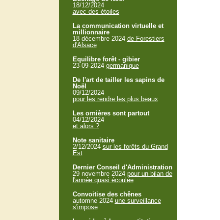
18/12/2024
avec des étoiles
La communication virtuelle et
millionnaire
18 décembre 2024
de Forestiers
d'Alsace
Equilibre forêt - gibier
23-09-2024
germanique
De l'art de tailler les sapins de
Noël
09/12/2024
pour les rendre les plus beaux
Les ornières sont partout
04/12/2024
et alors ?
Note sanitaire
2/12/2024
sur les forêts du Grand
Est
Dernier Conseil d'Administration
29 novembre 2024
pour un bilan de
l'année quasi écoulée
Convoitise des chênes
automne 2024
une surveillance
s'impose