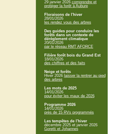
29 janvier 2026
comprendre et
protéger la forêt à Aubure
Floraisons de l'hiver
28/01/2026
les rendez vous des arbres
Des guides pour conduire les
forêts dans un contexte de
dérèglement climatique
20/01/2026
par le réseau RMT AFORCE
Filière forêt bois du Grand Est
18/01/2026
des chiffres et des faits
Neige et forêts
Hiver 2026
laisser la rentrer au pied
des arbres
Les mots de 2025
14/01/2026
pour éviter les maux de 2026
Programme 2026
14/01/2026
près de 15 RVs programmés
Les tempêtes de l'hiver
décembre 2025 et janvier 2026
Goretti et Johannes