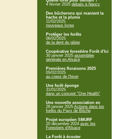
Quelle forêt pour demain ?
4 février 2025
débats à Nancy
Des bûcherons qui manient la
hache et la plume
11/02/2025
nouveaux livres
Protéger les forêts
06/02/2025
de la dent du gibier
Coopérative forestière Forêt d'Ici
30 janvier 2025
assemblée
générale en Alsace
Premières floraisons 2025
05/02/2025
au coeur de l'hiver
Une forêt éponge
31/01/2025
dans un concept "One Health"
Une nouvelle association en
28 janvier 2025
Actions dans les
forêts du Pays de Bitche
Projet européen SMURF
20 décembre 2024
avec les
Forestiers d'Alsace
La Forêt à écouter