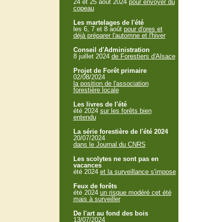
24 et 25 aout 2024
pour envoyer du
copeau
Les martelages de l'été
les 6, 7 et 8 août
pour d'ores et
déjà préparer l'automne et l'hiver
Conseil d'Administration
8 juillet 2024
de Forestiers d'Alsace
Projet de Forêt primaire
02/08/2024
la position de l'association
forestière locale
Les livres de l'été
été 2024
sur les forêts bien
entendu
La série forestière de l'été 2024
20/07/2024
dans le Journal du CNRS
Les scolytes ne sont pas en
vacances
été 2024
et la surveillance s'impose
Feux de forêts
été 2024
un risque modéré cet été
mais à surveiller
De l'art au fond des bois
13/07/2024