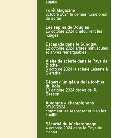
sapins
Forêt Magazine
octobre 2024
le dernier numéro est
de sortie
Les sapins de Douglas
16 octobre 2024
chatouillent les
nuages
Escapade dans le Sundgau
12 octobre 2024
arbres minuscules
et arbres remarquables
Visite de scierie dans le Pays de
Bitche
8 octobre 2024
la scierie Lejeune à
Siersthal
Départ d'un géant de la forêt et
du bois
10 octobre 2024
décès de JL
Besson
Automne = champignons
07/10/2024
comment les respecter et bien les
cueillir
Sécurité du bûcheronnage
4 octobre 2024
dans le Pays de
Hanau