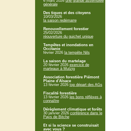
6 mars 2026
une grande assemblée
générale
Des tiques et des citoyens
10/03/2026
la saison redémarre
Renouvellement forestier
25/02/2026
réouverture du guichet unique
Tempêtes et inondations en
Occitanie
février 2026
la tempête Nils
La saison du martelage
20 février 2026
exercice de
marteaux à Mutzig
Association forestière Piémont
Plaine d'Alsace
13 février 2026
top départ des AGs
Fiscalité forestière
13 février 2026
les bons réflèxes à
connaître
Dérèglement climatique et forêts
30 janvier 2026
conférence dans le
Pays de Bitche
Et si la science se construisait
avec vous ?