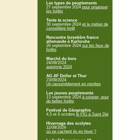
Les types de peuplements
27 septembre 2024
pour organiser
les forêts
Tente ta science
30 septembre 2024
et le métier de
conseillère forêt
Rencontre forestière franco
allemande à Karlsruhe
26 septembre 2024
sur les feux de
forêts
Marché du bois
24/09/2024
automne 2024
AG AF Doller et Thur
23/09/2024
Un rassemblement en nombre
Les jeunes peuplements
13 septembre 2024
à soigner, pour
de belles forêts
Festival de Géographie
4,5 et 6 octobre
le FIG à Saint Dié
Hivernage des scolytes
11/09/2024
où se cachent ils en hiver ?