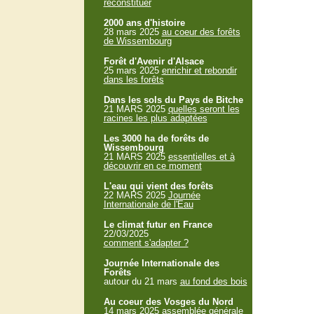
reconstituer
2000 ans d'histoire
28 mars 2025
au coeur des forêts
de Wissembourg
Forêt d'Avenir d'Alsace
25 mars 2025
enrichir et rebondir
dans les forêts
Dans les sols du Pays de Bitche
21 MARS 2025
quelles seront les
racines les plus adaptées
Les 3000 ha de forêts de
Wissembourg
21 MARS 2025
essentielles et à
découvrir en ce moment
L'eau qui vient des forêts
22 MARS 2025
Journée
Internationale de l'Eau
Le climat futur en France
22/03/2025
comment s'adapter ?
Journée Internationale des
Forêts
autour du 21 mars
au fond des bois
Au coeur des Vosges du Nord
14 mars 2025
assemblée générale