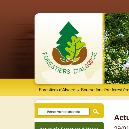
Forestiers d'Alsace
Bourse foncière forestièr
-
Actu
29/0