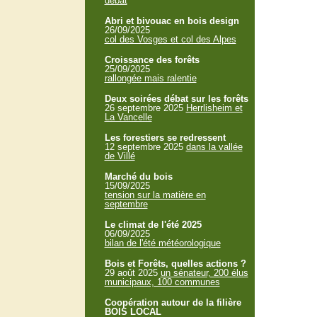
débat
Abri et bivouac en bois design
26/09/2025
col des Vosges et col des Alpes
Croissance des forêts
25/09/2025
rallongée mais ralentie
Deux soirées débat sur les forêts
26 septembre 2025
Herrlisheim et
La Vancelle
Les forestiers se redressent
12 septembre 2025
dans la vallée
de Villé
Marché du bois
15/09/2025
tension sur la matière en
septembre
Le climat de l'été 2025
06/09/2025
bilan de l'été météorologique
Bois et Forêts, quelles actions ?
29 août 2025
un sénateur, 200 élus
municipaux, 100 communes
Coopération autour de la filière
BOIS LOCAL