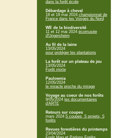
dans la forêt école
Débardage à cheval
18 et 19 mai 2024
championnat de
France dans les Vosges du Nord
WE de la biodiversité
11 et 12 mai 2024
écomusée
d'Ungersheim
Au fil de la laine
13/05/2024
pour protéger les plantations
La forêt sur un plateau de jeu
13/05/2024
Forêt mixte
Paulownia
12/05/2024
le miracle proche du mirage
Voyage au coeur de nos forêts
9/05/2024
les documentaires
d'ARTE
Retours sur coupes
mars 2024
5 coupes, 5 projets, 5
forêts
Revues forestières du printemps
23/04/2024
Forêt Mag et Parlons Forêts