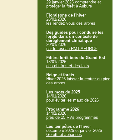
29 janvier 2026
comprendre et
protéger la forêt à Aubure
Floraisons de l'hiver
28/01/2026
les rendez vous des arbres
Des guides pour conduire les
forêts dans un contexte de
dérèglement climatique
20/01/2026
par le réseau RMT AFORCE
Filière forêt bois du Grand Est
18/01/2026
des chiffres et des faits
Neige et forêts
Hiver 2026
laisser la rentrer au pied
des arbres
Les mots de 2025
14/01/2026
pour éviter les maux de 2026
Programme 2026
14/01/2026
près de 15 RVs programmés
Les tempêtes de l'hiver
décembre 2025 et janvier 2026
Goretti et Johannes