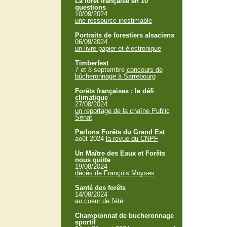
La forêt française en 10
questions
10/09/2024
une ressource inestimable
Portraits de forestiers alsaciens
06/09/2024
un livre papier et électronique
Timberfest
7 et 8 septembre
concours de
bûcheronnage à Sarrebourg
Forêts françaises : le défi
climatique
27/08/2024
un reportage de la chaîne Public
Sénat
Parlons Forêts du Grand Est
août 2024
la revue du CNPF
Un Maître des Eaux et Forêts
nous quitte
19/08/2024
décès de François Moyses
Santé des forêts
14/08/2024
au coeur de l'été
Championnat de bucheronnage
sportif