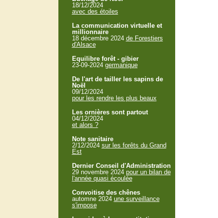
18/12/2024
avec des étoiles
La communication virtuelle et
millionnaire
18 décembre 2024
de Forestiers
d'Alsace
Equilibre forêt - gibier
23-09-2024
germanique
De l'art de tailler les sapins de
Noël
09/12/2024
pour les rendre les plus beaux
Les ornières sont partout
04/12/2024
et alors ?
Note sanitaire
2/12/2024
sur les forêts du Grand
Est
Dernier Conseil d'Administration
29 novembre 2024
pour un bilan de
l'année quasi écoulée
Convoitise des chênes
automne 2024
une surveillance
s'impose