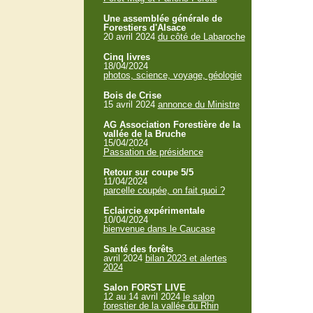
Une assemblée générale de
Forestiers d'Alsace
20 avril 2024
du côté de Labaroche
Cinq livres
18/04/2024
photos, science, voyage, géologie
Bois de Crise
15 avril 2024
annonce du Ministre
AG Association Forestière de la
vallée de la Bruche
15/04/2024
Passation de présidence
Retour sur coupe 5/5
11/04/2024
parcelle coupée, on fait quoi ?
Eclaircie expérimentale
10/04/2024
bienvenue dans le Caucase
Santé des forêts
avril 2024
bilan 2023 et alertes
2024
Salon FORST LIVE
12 au 14 avril 2024
le salon
forestier de la vallée du Rhin