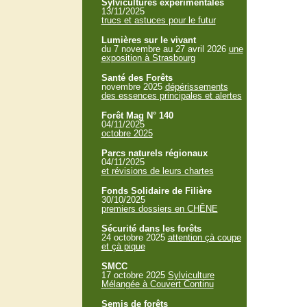
Sylvicultures expérimentales
13/11/2025
trucs et astuces pour le futur
Lumières sur le vivant
du 7 novembre au 27 avril 2026
une
exposition à Strasbourg
Santé des Forêts
novembre 2025
dépérissements
des essences principales et alertes
Forêt Mag N° 140
04/11/2025
octobre 2025
Parcs naturels régionaux
04/11/2025
et révisions de leurs chartes
Fonds Solidaire de Filière
30/10/2025
premiers dossiers en CHÊNE
Sécurité dans les forêts
24 octobre 2025
attention çà coupe
et çà pique
SMCC
17 octobre 2025
Sylviculture
Mélangée à Couvert Continu
Semis de forêts