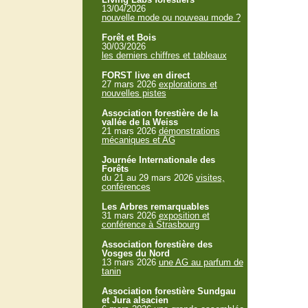
13/04/2026
nouvelle mode ou nouveau mode ?
Forêt et Bois
30/03/2026
les derniers chiffres et tableaux
FORST live en direct
27 mars 2026
explorations et
nouvelles pistes
Association forestière de la
vallée de la Weiss
21 mars 2026
démonstrations
mécaniques et AG
Journée Internationale des
Forêts
du 21 au 29 mars 2026
visites,
conférences
Les Arbres remarquables
31 mars 2026
exposition et
conférence à Strasbourg
Association forestière des
Vosges du Nord
13 mars 2026
une AG au parfum de
tanin
Association forestière Sundgau
et Jura alsacien