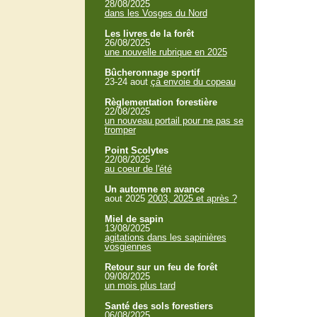
28/08/2025
dans les Vosges du Nord
Les livres de la forêt
26/08/2025
une nouvelle rubrique en 2025
Bûcheronnage sportif
23-24 aout
çà envoie du copeau
Règlementation forestière
22/08/2025
un nouveau portail pour ne pas se
tromper
Point Scolytes
22/08/2025
au coeur de l'été
Un automne en avance
aout 2025
2003, 2025 et après ?
Miel de sapin
13/08/2025
agitations dans les sapinières
vosgiennes
Retour sur un feu de forêt
09/08/2025
un mois plus tard
Santé des sols forestiers
06/08/2025