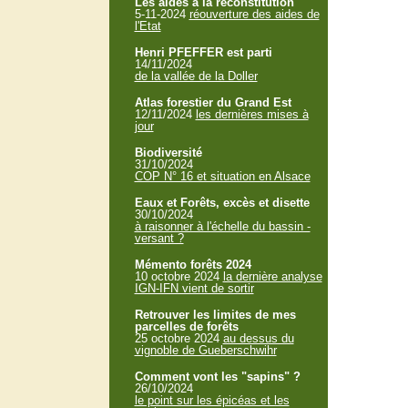
Les aides à la reconstitution
5-11-2024
réouverture des aides de
l'Etat
Henri PFEFFER est parti
14/11/2024
de la vallée de la Doller
Atlas forestier du Grand Est
12/11/2024
les dernières mises à
jour
Biodiversité
31/10/2024
COP N° 16 et situation en Alsace
Eaux et Forêts, excès et disette
30/10/2024
à raisonner à l'échelle du bassin -
versant ?
Mémento forêts 2024
10 octobre 2024
la dernière analyse
IGN-IFN vient de sortir
Retrouver les limites de mes
parcelles de forêts
25 octobre 2024
au dessus du
vignoble de Gueberschwihr
Comment vont les "sapins" ?
26/10/2024
le point sur les épicéas et les