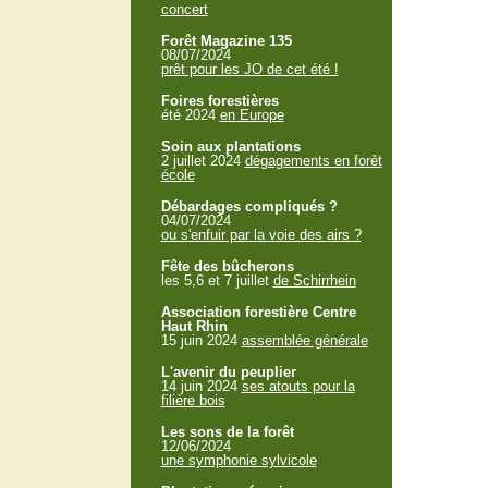
concert
Forêt Magazine 135
08/07/2024
prêt pour les JO de cet été !
Foires forestières
été 2024
en Europe
Soin aux plantations
2 juillet 2024
dégagements en forêt
école
Débardages compliqués ?
04/07/2024
ou s'enfuir par la voie des airs ?
Fête des bûcherons
les 5,6 et 7 juillet
de Schirrhein
Association forestière Centre
Haut Rhin
15 juin 2024
assemblée générale
L'avenir du peuplier
14 juin 2024
ses atouts pour la
filière bois
Les sons de la forêt
12/06/2024
une symphonie sylvicole