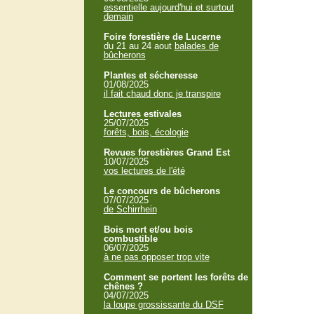
essentielle aujourd'hui et surtout
demain
Foire forestière de Lucerne
du 21 au 24 aout
balades de
bûcherons
Plantes et sécheresse
01/08/2025
il fait chaud donc je transpire
Lectures estivales
25/07/2025
forêts, bois, écologie
Revues forestières Grand Est
10/07/2025
vos lectures de l'été
Le concours de bûcherons
07/07/2025
de Schirrhein
Bois mort et/ou bois
combustible
06/07/2025
à ne pas opposer trop vite
Comment se portent les forêts de
chênes ?
04/07/2025
la loupe grossissante du DSF