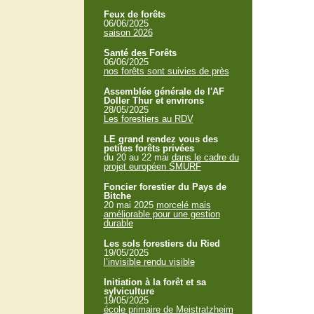
Feux de forêts
06/06/2025
saison 2026
Santé des Forêts
06/06/2025
nos forêts sont suivies de près
Assemblée générale de l'AF
Doller Thur et environs
28/05/2025
Les forestiers au RDV
LE grand rendez vous des
petites forêts privées
du 20 au 22 mai
dans le cadre du
projet européen SMURF
Foncier forestier du Pays de
Bitche
20 mai 2025
morcelé mais
améliorable pour une gestion
durable
Les sols forestiers du Ried
19/05/2025
l’invisible rendu visible
Initiation à la forêt et sa
sylviculture
19/05/2025
école primaire de Meistratzheim