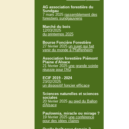
AG association forestière du
Sundgau
7 mars 2025
rassemblement des
forestiers sundgauviens
Marché du bois
12/03/2025
du printemps 2025
Bourse Foncière Forestière
27 février 2025
un sujet qui fait
venir du monde à Pfaffenheim
Association forestière Piémont
Plaine d'Alsace
21 février 2025
une grande soirée
réussie pour l'AG
ECIF 2019 - 2024
23/02/2025
un dispositif foncier efficace
Sciences naturelles et sciences
sociales
20 février 2025
au pied du Ballon
d'Alsace
Paulownia, miracle ou mirage ?
19 février 2025
une conférence
pour des idées claires