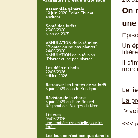
Actualités Forestiers d'Alsace
On n
Assemblée générale
19 juin 2026
Doller, Thur et
environs
une 
Santé des forêts
25/06/2026
Episo
bilan de 2025
ANNULATION de la réunion
Un ép
"Planter ou ne pas planter"
filièr
24/06/2026
ANNULATION de la réunion
"Planter ou ne pas planter"
Il s’
morcè
Les défis du bois
22/06/2026
édition 2026
Retrouver les limites de sa forêt
Le lie
5 juin 2026
dans le Sundgau
Révision de la charte
La pr
5 juin 2026
du Parc Naturel
Régional des Vosges du Nord
> voi
Lisières
05/06/2026
<<<
r
une frontière essentielle pour les
forêts
Les feux ce n'est pas que dans le