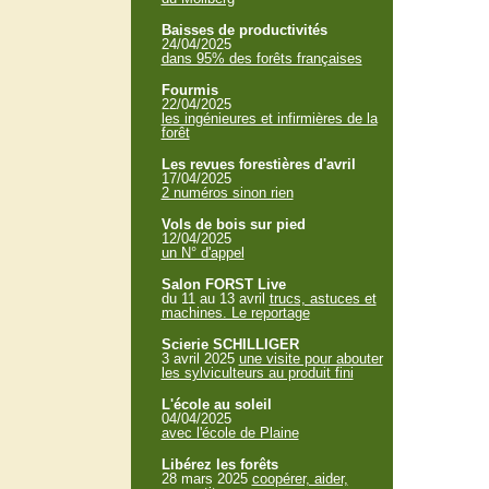
Baisses de productivités
24/04/2025
dans 95% des forêts françaises
Fourmis
22/04/2025
les ingénieures et infirmières de la
forêt
Les revues forestières d'avril
17/04/2025
2 numéros sinon rien
Vols de bois sur pied
12/04/2025
un N° d'appel
Salon FORST Live
du 11 au 13 avril
trucs, astuces et
machines. Le reportage
Scierie SCHILLIGER
3 avril 2025
une visite pour abouter
les sylviculteurs au produit fini
L'école au soleil
04/04/2025
avec l'école de Plaine
Libérez les forêts
28 mars 2025
coopérer, aider,