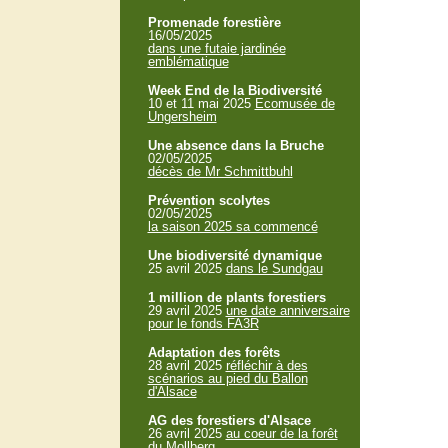
Promenade forestière
16/05/2025
dans une futaie jardinée
emblématique
Week End de la Biodiversité
10 et 11 mai 2025
Ecomusée de
Ungersheim
Une absence dans la Bruche
02/05/2025
décès de Mr Schmittbuhl
Prévention scolytes
02/05/2025
la saison 2025 sa commencé
Une biodiversité dynamique
25 avril 2025
dans le Sundgau
1 million de plants forestiers
29 avril 2025
une date anniversaire
pour le fonds FA3R
Adaptation des forêts
28 avril 2025
réfléchir à des
scénarios au pied du Ballon
d'Alsace
AG des forestiers d'Alsace
26 avril 2025
au coeur de la forêt
du Mollberg