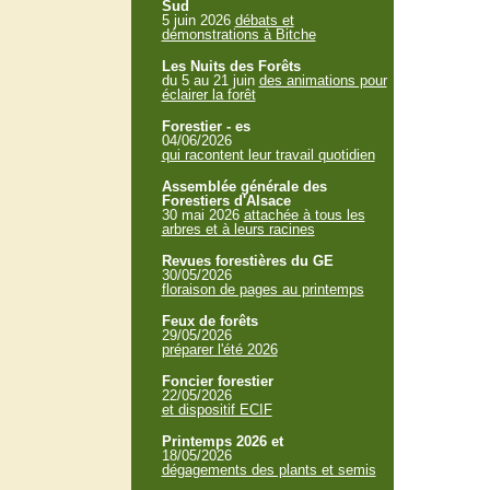
Sud
5 juin 2026
débats et
démonstrations à Bitche
Les Nuits des Forêts
du 5 au 21 juin
des animations pour
éclairer la forêt
Forestier - es
04/06/2026
qui racontent leur travail quotidien
Assemblée générale des
Forestiers d'Alsace
30 mai 2026
attachée à tous les
arbres et à leurs racines
Revues forestières du GE
30/05/2026
floraison de pages au printemps
Feux de forêts
29/05/2026
préparer l'été 2026
Foncier forestier
22/05/2026
et dispositif ECIF
Printemps 2026 et
18/05/2026
dégagements des plants et semis