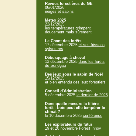
Revues forestières du GE
06/01/2026
neiges et sapins
Meteo 2025
22/12/2025
les températures grimpent
doucement mais sûrement
Le Chant des forêts
17 décembre 2025
et ses frissons
sylvestres
Débusquage à cheval
13 décembre 2025
dans les forêts
du Sundgau
Des jeux sous le sapin de Noël
15/12/2025
et bien entendu des jeux forestiers
Conseil d'Administration
5 décembre 2025
le dernier de 2025
Dans quelle mesure la filière
forêt - bois peut elle tempérer le
climat ?
le 10 décembre 2025
conférence
Les explorateurs du futur
19 et 20 novembre
Forest Innov