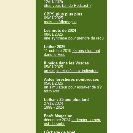
12/01/2025
êtes vous fan de Podcast ?
CBPS plus plus plus
09/01/2025
mais en Allemagne
Les mots de 2024
08/01/2025
une synthèse pour prendre du recul
Lothar 2025
11 octobre 2019
25 ans plus tard
dans le Ried
Il neige dans les Vosges
05/01/2025
un simple et précieux indicateur
Aides forestières nombreuses
05/01/2025
un simulateur pour essayer de s'y
retrouver
Lothar : 25 ans plus tard
27/12/2024
1999 - 2024
Forêt Magazine
décembre 2024
le dernier numéro
est de sortie
Bûchage de Noël