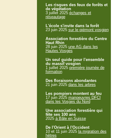
Les risques des feux de forêts et
de végétation
3 juillet 2025
échanges et
réseautage
L'école s'invite dans la forêt
23 juin 2025
sur le piémont vosgien
Association forestière du Centre
Haut Rhin
28 juin 2025
une AG dans les
Hautes Vosges
Un seul guide pour l'ensemble
du massif vosgien
1 juillet 2025
première journée de
formation
Des floraisons abondantes
21 juin 2025
dans les arbres
Les pompiers montent au feu
17 juin 2025
manoeuvres DFCI
dans les Vosges du Nord
Une association forestière qui
fête ses 100 ans
2025
à Bâle en Suisse
De l'Orient à l'Occident
10 et 11 juin 2025
la migration des
hêtres