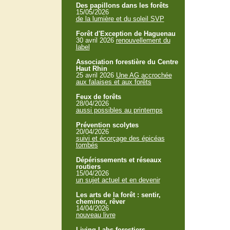
Des papillons dans les forêts
15/05/2026
de la lumière et du soleil SVP
Forêt d'Exception de Haguenau
30 avril 2026
renouvellement du
label
Association forestière du Centre
Haut Rhin
25 avril 2026
Une AG accrochée
aux falaises et aux forêts
Feux de forêts
28/04/2026
aussi possibles au printemps
Prévention scolytes
20/04/2026
suivi et écorçage des épicéas
tombés
Dépérissements et réseaux
routiers
15/04/2026
un sujet actuel et en devenir
Les arts de la forêt : sentir,
cheminer, rêver
14/04/2026
nouveau livre
Living Labs forestiers