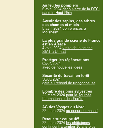
Au feu les pompiers
6 avril 2024
découverte de la DFCI
dans le Haut Rhin
Avenir des sapins, des arbres
des champs et miels
5 avril 2024
conférences à
Molsheim
La plus grande scierie de France
est en Alsace
4 avril 2024
visite de la scierie
SIAT à Urmatt
Protéger les régénérations
03/04/2024
avec de nouvelles idées
Sécurité du travail en forêt
30/03/2024
gare au rebond de tronçonneuse
L'ombre des pins sylvestres
22 mars 2024
pour la Journée
Internationale des Forêts
AG des Vosges du Nord
22 mars 2024
au coeur du massif
Retour sur coupe 4/5
22 mars 2024
les châtaignes
continuent à tomber 10 ans plus