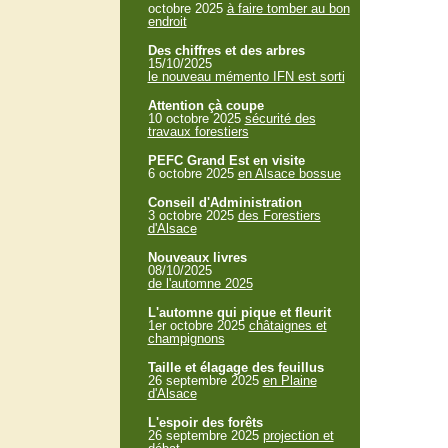
octobre 2025
à faire tomber au bon
endroit
Des chiffres et des arbres
15/10/2025
le nouveau mémento IFN est sorti
Attention çà coupe
10 octobre 2025
sécurité des
travaux forestiers
PEFC Grand Est en visite
6 octobre 2025
en Alsace bossue
Conseil d'Administration
3 octobre 2025
des Forestiers
d'Alsace
Nouveaux livres
08/10/2025
de l'automne 2025
L'automne qui pique et fleurit
1er octobre 2025
châtaignes et
champignons
Taille et élagage des feuillus
26 septembre 2025
en Plaine
d'Alsace
L'espoir des forêts
26 septembre 2025
projection et