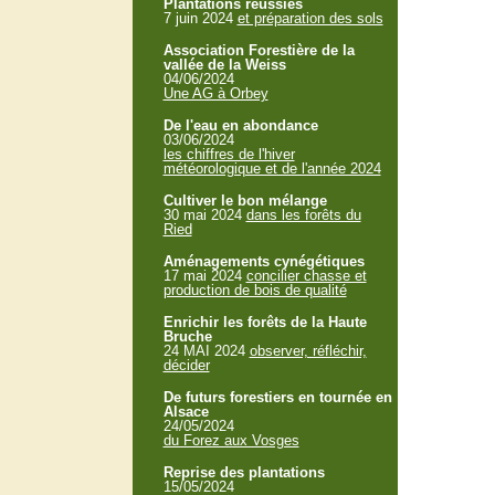
Plantations réussies
7 juin 2024
et préparation des sols
Association Forestière de la
vallée de la Weiss
04/06/2024
Une AG à Orbey
De l'eau en abondance
03/06/2024
les chiffres de l'hiver
météorologique et de l'année 2024
Cultiver le bon mélange
30 mai 2024
dans les forêts du
Ried
Aménagements cynégétiques
17 mai 2024
concilier chasse et
production de bois de qualité
Enrichir les forêts de la Haute
Bruche
24 MAI 2024
observer, réfléchir,
décider
De futurs forestiers en tournée en
Alsace
24/05/2024
du Forez aux Vosges
Reprise des plantations
15/05/2024